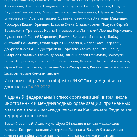
Алексеевна, Закс Елена Владимировна, Буртина Елена Юрьевна, Гендель
Людмила Залмановна, Кокорина Екатерина Алексеевна, Шуманов Илья
Вячеславович, Арапова Галина Юрьевна, Свечников Анатолий Мариевич,
Прохоров Вадим Юрьевич, Шахова Елена Владимировна, Подузов Сергей
Васильевич, Протасова Ирина Вячеславовна, Литинский Леонид Борисович,
Лукашевский Сергей Маркович, Бахмин Вячеслав Иванович, Шабад
Анатолий Ефимович, Сухих Дарья Николаевна, Орлов Олег Петрович,
Добровольская Анна Дмитриевна, Королева Александра Евгеньевна,
Смирнов Владимир Александрович, Вицин Сергей Ефимович, Золотухин
Борис Андреевич, Левинсон Лев Семенович, Локшина Татьяна Иосифовна,
Орлов Олег Петрович, Полякова Мара Федоровна, Резник Генри Маркович,
Захаров Герман Константинович
Источник:
http://unro.minjust.ru/NKOForeignAgent.aspx
данные на
24.03.2022
* Единый федеральный список организаций, в том числе
иностранных и международных организаций, признанных
в соответствии с законодательством Российской Федерации
террористическими:
Высший военный Маджлисуль Шура Объединенных сил моджахедов
Кавказа, Конгресс народов Ичкерии и Дагестана, База, Асбат аль-Ансар,
Священная война, Исламская группа, Братья-мусульмане, Партия