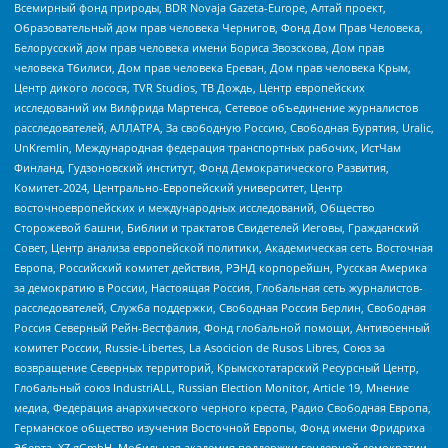
Всемирный фонд природы, BDR Novaja Gazeta-Europe, Алтай проект,
Образовательный дом прав человека Чернигов, Фонд Дом Прав Человека,
Белорусский дом прав человека имени Бориса Звозскова, Дом прав
человека Тбилиси, Дом прав человека Ереван, Дом прав человека Крым,
Центр дикого лосося, TVR Studios, ТВ Дождь, Центр европейских
исследований им Вилфрида Мартенса, Сетевое объединение журналистов
расследователей, АЛЛАТРА, За свободную Россию, Свободная Бурятия, Uralic,
UnKremlin, Международная федерация транспортных рабочих, ИстЧам
Финланд, Гудзоновский институт, Фонд Демократического Развития,
Комитет-2024, Центрально-Европейский университет, Центр
восточноевропейских и международных исследований, Общество
Сторожевой башни, Библии и трактатов Свидетелей Иеговы, Гражданский
Совет, Центр анализа европейской политики, Академическая сеть Восточная
Европа, Российский комитет действия, РЭНД корпорейшн, Русская Америка
за демократию в России, Настоящая Россия, Глобальная сеть журналистов-
расследователей, Служба поддержки, Свободная Россия Берлин, Свободная
Россия Северный Рейн-Вестфалия, Фонд глобальной помощи, Антивоенный
комитет России, Russie-Libertes, La Asocicion de Rusos Libres, Союз за
возвращение Северных территорий, Крымскотатарский Ресурсный Центр,
Глобальный союз IndustriALL, Russian Election Monitor, Article 19, Мнение
медиа, Федерация анархического черного креста, Радио Свободная Европа,
Германское общество изучения Восточной Европы, Фонд имени Фридриха
Эберта, XZ gGmbH, Мобильная академия поддержки гендерной демократии