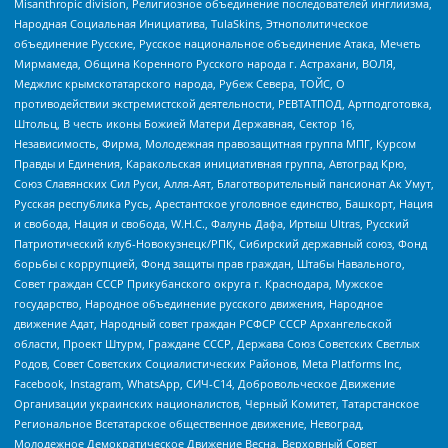
Misanthropic division, Религиозное объединение последователей инглиизма,
Народная Социальная Инициатива, TulaSkins, Этнополитическое
объединение Русские, Русское национальное объединение Атака, Мечеть
Мирмамеда, Община Коренного Русского народа г. Астрахани, ВОЛЯ,
Меджлис крымскотатарского народа, Рубеж Севера, ТОЙС, О
противодействии экстремистской деятельности, РЕВТАТПОД, Артподготовка,
Штольц, В честь иконы Божией Матери Державная, Сектор 16,
Независимость, Фирма, Молодежная правозащитная группа МПГ, Курсом
Правды и Единения, Каракольская инициативная группа, Автоград Крю,
Союз Славянских Сил Руси, Алля-Аят, Благотворительный пансионат Ак Умут,
Русская республика Русь, Арестантское уголовное единство, Башкорт, Нация
и свобода, Нация и свобода, W.H.С., Фалунь Дафа, Иртыш Ultras, Русский
Патриотический клуб-Новокузнецк/РПК, Сибирский державный союз, Фонд
борьбы с коррупцией, Фонд защиты прав граждан, Штабы Навального,
Совет граждан СССР Прикубанского округа г. Краснодара, Мужское
государство, Народное объединение русского движения, Народное
движение Адат, Народный совет граждан РСФСР СССР Архангельской
области, Проект Штурм, Граждане СССР, Держава Союз Советских Светлых
Родов, Совет Советских Социалистических Районов, Meta Platforms Inc,
Facebook, Instagram, WhatsApp, СИЧ-С14, Добровольческое Движение
Организации украинских националистов, Черный Комитет, Татарстанское
Региональное Всетатарское общественное движение, Невоград,
Молодежное Демократическое Движение Весна, Верховный Совет