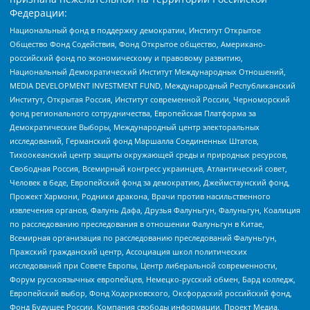
Федерации:
Национальный фонд в поддержку демократии, Институт Открытое
Общество Фонд Содействия, Фонд Открытое общество, Американо-
российский фонд по экономическому и правовому развитию,
Национальный Демократический Институт Международных Отношений,
MEDIA DEVELOPMENT INVESTMENT FUND, Международный Республиканский
Институт, Открытая Россия, Институт современной России, Черноморский
фонд регионального сотрудничества, Европейская Платформа за
Демократические Выборы, Международный центр электоральных
исследований, Германский фонд Маршалла Соединенных Штатов,
Тихоокеанский центр защиты окружающей среды и природных ресурсов,
Свободная Россия, Всемирный конгресс украинцев, Атлантический совет,
Человек в беде, Европейский фонд за демократию, Джеймстаунский фонд,
Прожект Хармони, Родники дракона, Врачи против насильственного
извлечения органов, Фалунь Дафа, Друзья Фалуньгун, Фалуньгун, Коалиция
по расследованию преследования в отношении Фалуньгун в Китае,
Всемирная организация по расследованию преследований Фалуньгун,
Пражский гражданский центр, Ассоциация школ политических
исследований при Совете Европы, Центр либеральной современности,
Форум русскоязычных европейцев, Немецко-русский обмен, Бард колледж,
Европейский выбор, Фонд Ходорковского, Оксфордский российский фонд,
Фонд Будущее России, Компания свободы информации, Проект Медиа,