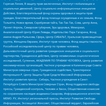
Горячая Линия, В защиту прав заключенных, Институт глобализации и
социальных движений, Центр социально-информационных инициатив
Действие, Благотворительный фонд охраны здоровья и защиты прав
граждан, Благотворительный фонд помощи осужденным и их семьям, Фонд
Тольятти, Новое время, Серебряная тайга, Так-Так-Так, Сова, центр Анна,
Проект Апрель, Самарская губерния, Эра здоровья, Мемориал,
Аналитический Центр Юрия Левады, Издательство Парк Гагарина, Фонд
имени Андрея Рылькова, Сфера, Центр СИБАЛЬТ, Уральская правозащитная
группа, Женщины Евразии, Институт прав человека, Фонд защиты гласности,
Российский исследовательский центр по правам человека,
Дальневосточный центр развития гражданских инициатив и социального
партнерства, Гражданское действие, Центр независимых социологических
исследований, Сутяжник, АКАДЕМИЯ ПО ПРАВАМ ЧЕЛОВЕКА, Центр развития
некоммерческих организаций, Частное учреждение в Калининграде Совета
Министров северных стран, Гражданское содействие, Трансперенси
Интернешнл-Р, Центр Защиты Прав Средств Массовой Информации,
Институт развития прессы - Сибирь, Частное учреждение в Санкт-
Петербурге Совета Министров Северных Стран, Фонд поддержки свободы
прессы, Гражданский контроль, Человек и Закон, Общественная комиссия
по сохранению наследия академика Сахарова, Информационное агентство
МЕМО. РУ, Институт региональной прессы, Институт Развития Свободы
Информации, Экозащита!-Женсовет, Общественный вердикт, Евразийская