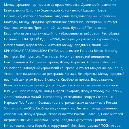
Международное партнерство за права человека, Духовное Управление
Евангельских Христиан Украинской Христианской Церкви, Новое
Поколение, Духовное Учебное Заведение Международный Библейский
Колледж, Международное христианское движение, Всемирный Институт
Саентологических Предприятий, Церковь Духовной Технологии,
Европейская сеть организаций по наблюдению за выборами, Республика
Польша, СВОБОДНЫЙ ИДЕЛЬ-УРАЛ, Ассоциация развития журналистики,
IStories fonds, Королевский Институт Международных Отношений,
КРИМСЬКА ПРАВОЗАХИСНА ГРУПА, Фонд имени Генриха Бёлля, Stichting
Bellingcat, Bellingcat Ltd, The Insider, Институт правовой инициативы
Центральной и Восточной Европы, Фонд Открытой Эстонии, Calvert 22
Foundation, Канадский украинский конгресс, Институт Макдональда-Лорье,
Украинская национальная федерация Канады, Декабристы, Международный
научный центр им Вудро Вильсона, Свободная пресса, Возрождение,
Всеукраинский духовный центр , Риддл, Русский антивоенный комитет в
Швеции, Проект Медуза, Фонд Андрея Сахарова, Форум свободной России,
Лига Свободных Наций, Transparеncy International, Форум Свободных
Народов ПостРоссии, Солидарность с гражданским движением в России –
Solidarus, КрымSOS, Свободный университет, Институт государственного
управления, Форум гражданского общества Россия, Беллона, Союз жителей
островов Тисима и Хабомаи, Съезд народных депутатов, Гринпис
Интернешнл, Фонд борьбы с коррупцией Инк, Завет церквей TCCN, Агора,