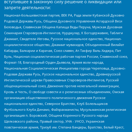
вступившее в законную силу решение о ликвидации или
запрете деятельности:
Национал-большевистская партия, ВЕК РА, Рада земли Кубанской Духовно
Родовой Державы Русь, Община Духовного Управления Асгардской Веси
Беловодья, Славянская Община Капища Веды Перуна, Мужская Духовная
Семинария Староверов-Инглингов, Нурджулар, К Богодержавию, Таблиги
Джамаат, Свидетели Иеговы, Русское национальное единство, Национал-
социалистическое общество, Джамаат мувахидов, Объединенный Вилайат
Кабарды, Балкарии и Карачая, Союз славян, Ат-Такфир Валь-Хиджра, Пит
Буль, Национал-социалистическая рабочая партия России, Славянский союз,
Формат-18, Благородный Орден Дьявола, Армия воли народа,
Национальная Социалистическая Инициатива города Череповца, Духовно-
Родовая Держава Русь, Русское национальное единство, Древнерусской
Инглистической церкви Православных Староверов-Инглингов, Русский
общенациональный союз, Движение против нелегальной иммиграции,
Кровь и Честь, О свободе совести и о религиозных объединениях, Омская
организация общественного политического движения Русское
национальное единство, Северное Братство, Клуб Болельщиков
Футбольного Клуба Динамо, Файзрахманисты, Мусульманская религиозная
организация п. Боровский, Община Коренного Русского народа
Щелковского района, Правый сектор, УНА - УНСО, Украинская
повстанческая армия, Тризуб им. Степана Бандеры, Братство, Белый Крест,