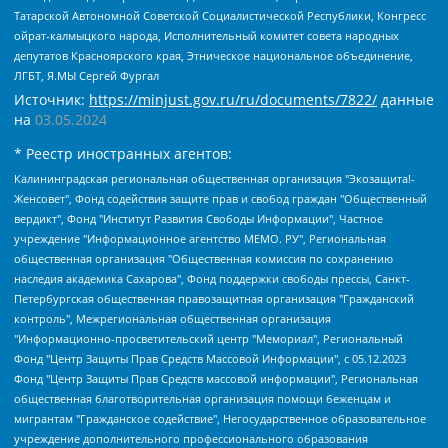
Татарской Автономной Советской Социалистической Республики, Конгресс
ойрат-калмыцкого народа, Исполнительный комитет совета народных
депутатов Красноярского края, Этническое национальное объединение,
ЛГБТ, Я.МЫ Сергей Фургал
Источник:
https://minjust.gov.ru/ru/documents/7822/
данные
на
03.05.2024
* Реестр иностранных агентов:
Калининградская региональная общественная организация "Экозащита!-Женсовет", Фонд содействия защите прав и свобод граждан "Общественный вердикт", Фонд "Институт Развития Свободы Информации", Частное учреждение "Информационное агентство МЕМО. РУ", Региональная общественная организация "Общественная комиссия по сохранению наследия академика Сахарова", Фонд поддержки свободы прессы, Санкт-Петербургская общественная правозащитная организация "Гражданский контроль", Межрегиональная общественная организация "Информационно-просветительский центр "Мемориал", Региональный Фонд "Центр Защиты Прав Средств Массовой Информации", с 05.12.2023 Фонд "Центр Защиты Прав Средств массовой информации", Региональная общественная благотворительная организация помощи беженцам и мигрантам "Гражданское содействие", Негосударственное образовательное учреждение дополнительного профессионального образования (повышение квалификации) специалистов "АКАДЕМИЯ ПО ПРАВАМ ЧЕЛОВЕКА", Свердловская региональная общественная организация "Сутяжник", Автономная некоммерческая организация "Центр независимых социологических исследований", Союз общественных объединений "Российский исследовательский центр по правам человека", Региональное общественное учреждение научно-информационный центр "МЕМОРИАЛ", Некоммерческая организация "Фонд защиты гласности", Автономная некоммерческая организация "Институт прав человека", Городская общественная организация "Екатеринбургское общество "МЕМОРИАЛ", Городская общественная организация "Рязанское историко-просветительское и правозащитное общество "Мемориал" (Рязанский Мемориал), Челябинский региональный орган общественной самодеятельности – женское общественное объединение "Женщины Евразии", Челябинский региональный орган общественной самодеятельности "Уральская правозащитная группа", Фонд содействия защите здоровья и социальной справедливости имени Андрея Рылькова, Автономная Некоммерческая Организация "Аналитический Центр Юрия Левады", Автономная некоммерческая организация социальной поддержки населения "Проект Апрель", Региональная общественная организация помощи женщинам и детям, находящимся в кризисной ситуации "Информационно-методический центр "Анна", Фонд содействия развитию массовых коммуникаций и правовому просвещению "Так-так-Так", Фонд содействия устойчивому развитию "Серебряная тайга", Свердловский региональный общественный фонд социальных проектов "Новое время", "Idel.Реалии", Кавказ.Реалии, Крым.Реалии, Телеканал Настоящее Время, Татаро-башкирская служба Радио Свобода (Azatliq Radiosi), Радио Свободная Европа/Радио Свобода (PCE/PC), "Сибирь.Реалии", "Фактограф", Благотворительный фонд помощи осужденным и их семьям, Автономная некоммерческая организация "Институт глобализации и социальных движений", Фонд "В защиту прав заключенных", Частное учреждение "Центр поддержки и содействия развитию средств массовой информации", Пензенский региональный общественный благотворительный фонд "Гражданский союз", "Север.Реалии", Некоммерческая организация Фонд "Правовая инициатива", Общество с ограниченной ответственностью "Радио Свободная Европа/Радио Свобода", Чешское информационное агентство "MEDIUM-ORIENT", Красноярская региональная общественная организация "Мы против СПИДа", Камалягин Денис Николаевич, Маркелов Сергей Евгеньевич, Пономарев Лев Александрович, Савицкая Людмила Алексеевна, Автономная некоммерческая организация "Центр по работе с проблемой насилия "НАСИЛИЮ.НЕТ", Межрегиональный профессиональный союз работников здравоохранения "Альянс врачей", Юридическое лицо, зарегистрированное в Латвийской Республике, SIA "Medusa Project" (регистрационный номер 40103797863, дата регистрации 10.06.2014), Некоммерческая организация "Фонд по борьбе с коррупцией", Автономная некоммерческая организация "Институт права и публичной политики", Баданин Роман Сергеевич, Гликин Максим Александрович, Железнова Мария Михайловна, Лукьянова Юлия Сергеевна, Маетная Елизавета Витальевна, Маняхин Петр Борисович, Чуракова Ольга Владимировна, Ярош Юлия Петровна, Юридическое лицо "The Insider SIA", зарегистрированное в Риге, Латвийская Республика (дата регистрации 26.06.2015), являющееся администратором доменного имени интернет-издания "The Insider SIA", https://theins.ru, Постернак Алексей Евгеньевич, Рубин Михаил Аркадьевич, Анин Роман Александрович, Юридическое лицо Istories fonds, зарегистрированное в Латвийской Республике (регистрационный номер 50008295751, дата регистрации 24.02.2020), Великовский Дмитрий Александрович, Долинина Ирина Николаевна, Мароховская Алеся Алексеевна, Шлейнов Роман Юрьевич, Шмагун Олеся Валентиновна, Общество с ограниченной ответственностью "Альтаир 2021", Общество с ограниченной ответственностью "Вега 2021", Общество с ограниченной ответственностью "Главный редактор 2021", Общество с ограниченной ответственностью "Ромашки монолит", Важенков Артем Валерьевич, Ивановская областная общественная организация "Центр гендерных исследований", Гурман Юрий Альбертович, Медиапроект "ОВД-Инфо", Егоров Владимир Владимирович, Жилинский Владимир Александрович, Общество с ограниченной ответственностью "ЗП", Иванова София Юрьевна, Карезина Инна Павловна, Кильтау Екатерина Викторовна, Петров Алексей Викторович, Пискунов Сергей Евгеньевич, Смирнов Сергей Сергеевич, Тихонов Михаил Сергеевич, Общество с ограниченной ответственностью "ЖУРНАЛИСТ-ИНОСТРАННЫЙ АГЕНТ", Арапова Галина Юрьевна, Вольтская Татьяна Анатольевна, Американская компания "Mason G.E.S. Anonymous Foundation" (США), являющаяся владельцем интернет-издания https://mnews.world/, Компания "Stichting Bellingcat", зарегистрированная в Нидерландах (дата регистрации 11.07.2018), Захаров Андрей Вячеславович, Клепиковская Екатерина Дмитриевна, Общество с ограниченной ответственностью "МЕМО", Перл Роман Александрович, Симонов Евгений Алексеевич, Соловьева Елена Анатольевна, Сотников Даниил Владимирович, Сурначева Елизавета Дмитриевна, Автономная некоммерческая организация по защите прав человека и информированию населения "Якутия – Наше Мнение", Общество с ограниченной ответственностью "Москоу диджитал медиа", с 26.01.2023 Общество с ограниченной ответственностью "Чайка Белые сады", Ветошкина Валерия Валерьевна, Заговора Максим Александрович, Межрегиональное общественное движение "Российская ЛГБТ - сеть", Оленичев Максим Владимирович, Павлов Иван Юрьевич, Скворцова Елена Сергеевна, Общество с ограниченной ответственностью "Как бы инагент", Кочетков Игорь Викторович, Общество с ограниченной ответственностью "Честные выборы", Еланчик Олег Александрович, Общество с ограниченной ответственностью "Нобелевский призыв", Гималова Регина Эмилевна, Григорьев Андрей Валерьевич, Григорьева Алина Александровна, Ассоциация по содействию защите прав призывников, альтернативнослужащих и военнослужащих "Правозащитная группа "Гражданин.Армия.Право", Хисамова Регина Фаритовна, Автономная некоммерческая организация по реализации социально-правовых программ "Лилит", Дальневосточное общественное движение "Маяк", Санкт-Петербургская ЛГБТ-инициативная группа "Выход", Инициативная группа ЛГБТ+ "Реверс", Алексеев Андрей Викторович, Бекбулатова Таисия Львовна, Беляев Иван Михайлович, Владыкина Елена Сергеевна, Гельман Марат Александрович, Никульшина Вероника Юрьевна, Толоконникова Надежда Андреевна, Шендерович Виктор Анатольевич, Общество с ограниченной ответственностью "Данное сообщение", Общество с ограниченной ответственностью Издательский дом "Новая глава", Айнбиндер Александра Александровна, Московский комьюнити-центр для ЛГБТ+инициатив, Благотворительный фонд развития филантропии, Deutsche Welle (Германия, Kurt-Schumacher-Strasse 3, 53113 Bonn), Борзунова Мария Михайловна, Воробьев Виктор Викторович, Голубева Анна Львовна, Константинова Алла Михайловна, Малкова Ирина Владимировна, Мурадов Мурад Абдулгалимович, Осетинская Елизавета Николаевна, Понасенков Евгений Николаевич, Ганапольский Матвей Юрьевич, Киселев Евгений Алексеевич, Борухович Ирина Григорьевна, Дремин Иван Тимофеевич, Дубровский Дмитрий Викторович, Красноярская региональная общественная организация поддержки и развития альтернативных образовательных технологий и межкультурных коммуникаций "ИНТЕРРА", Маяковская Екатерина Алексеевна, Фейгин Марк Захарович, Филимонов Андрей Викторович, Дзугкоева Регина Николаевна, Доброхотов Роман Александрович, Дудь Юрий Александрович, Елкин Сергей Владимирович, Кругликов Кирилл Игоревич, Сабунаева Мария Леонидовна, Семенов Алексей Владимирович, Шаинян Карен Багратович, Шульман Екатерина Михайловна, Асафьев Артур Валерьевич, Вахштайн Виктор Семенович, Венедиктов Алексей Алексеевич, Лушникова Екатерина Евгеньевна, Волков Леонид Михайлович, Невзоров Александр Глебович, Пархоменко Сергей Борисович, Сироткин Ярослав Николаевич, Кара-Мурза Владимир Владимирович, Баранова Наталья Владимировна, Гозман Леонид Яковлевич, Кагарлицкий Борис Юльевич, Климарев Михаил Валерьевич, Милов Владимир Станиславович, Автономная некоммерческая организация Краснодарский центр современного искусства "Типография", Моргенштерн Алишер Тагирович, Соболь Любовь Эдуардовна, Общество с ограниченной ответственностью "ЛИЗА НОРМ", Каспаров Гарри Кимович, Ходорковский Михаил Борисович, Общество с ограниченной ответственностью "Апрельские тезисы", Данилович Ирина Брониславовна, Кашин Олег Владимирович, Петров Николай Владимирович, Пивоваров Алексей Владимирович, Соколов Михаил Владимирович, Цветкова Юлия Владимировна, Чичваркин Евгений Александрович, Комитет против пыток/Команда против пыток, Общество с ограниченной ответственностью "Первый научный", Общество с ограниченной ответственностью "Вертолет и ко", Белоцерковская Вероника Борисовна, Кац Максим Евгеньевич, Лазарева Татьяна Юрьевна, Шаведдинов Руслан Табризович, Яшин Илья Валерьевич, Общество с ограниченной ответственностью "Иноагент ААВ", Алешковский Дмитрий Петрович, Альбац Евгения Марковна, Быков Дмитрий Львович, Галямина Юлия Евгеньевна, Лойко Сергей Леонидович, Мартынов Кирилл Константинович, Медведев Сергей Александрович, Крашенинников Федор Геннадиевич, Гордеева Катерина Вл