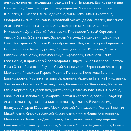
антимонопольная ассоциация, Бедушев Петр Петрович, Дзугкоева Регина
Николаевна, Кривенко Сергей Владимирович, Милославский Павел
Юрьевич, Шнырова Ольга Вадимовна, Чанышева Лилия Айратовна,
Сидорович Ольга Борисовна, Туровский Александр Алексеевич, Васильева
Анастасия Евгеньевна, Ривина Анна Валерьевна, Бойко Анатолий
Николаевич, Дугин Сергей Георгиевич, Пивоваров Андрей Сергеевич,
Аверин Виталий Евгеньевич, Барахоев Магомед Бекханович, Шарипков
Олег Викторович, Мошель Ирина Ароновна, Шведов Григорий Сергеевич,
Пономарев Лев Александрович, Каргалицкий Борис Юльевич, Созаев
Валерий Валерьевич, Исламов Тимур Рифгатович, Романова Ольга
Евгеньевна, Щаров Сергей Алексадрович, Цирульников Борис Альбертович,
Гасан Ольга Павловна, Паутов Юрий Анатольевич, Верховский Александр
Маркович, Пислакова-Паркер Марина Петровна, Кочеткова Татьяна
Владимировна, Чуркина Наталья Валерьевна, Акимова Татьяна Николаевна,
Золотарева Екатерина Александровна, Рачинский Ян Збигневич, Жемкова
Елена Борисовна, Гудков Лев Дмитриевич, Илларионова Юлия Юрьевна,
Саранг Анна Васильевна, Захарова Светлана Сергеевна, Аверин Владимир
Анатольевич, Щур Татьяна Михайловна, Щур Николай Алексеевич,
Блинушов Андрей Юрьевич, Мосин Алексей Геннадьевич, Гефтер Валентин
Михайлович, Симонов Алексей Кириллович, Флиге Ирина Анатольевна,
Мельникова Валентина Дмитриевна, Вититинова Елена Владимировна,
Баженова Светлана Куприяновна, Максимов Сергей Владимирович, Беляев
Сергей Иванович, Голубева Елена Николаевна, Ганнушкина Светлана