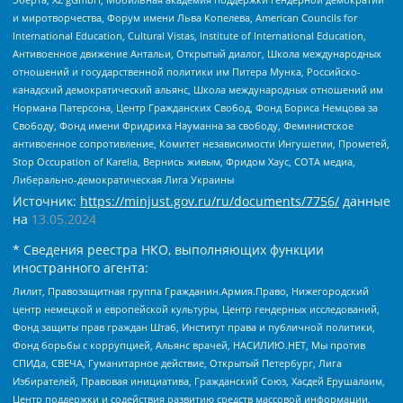
и миротворчества, Форум имени Льва Копелева, American Councils for
International Education, Cultural Vistas, Institute of International Education,
Антивоенное движение Антальи, Открытый диалог, Школа международных
отношений и государственной политики им Питера Мунка, Российско-
канадский демократический альянс, Школа международных отношений им
Нормана Патерсона, Центр Гражданских Свобод, Фонд Бориса Немцова за
Свободу, Фонд имени Фридриха Науманна за свободу, Феминистское
антивоенное сопротивление, Комитет независимости Ингушетии, Прометей,
Stop Occupation of Karelia, Вернись живым, Фридом Хаус, СОТА медиа,
Либерально-демократическая Лига Украины
Источник:
https://minjust.gov.ru/ru/documents/7756/
данные
на
13.05.2024
* Сведения реестра НКО, выполняющих функции
иностранного агента:
Лилит, Правозащитная группа Гражданин.Армия.Право, Нижегородский
центр немецкой и европейской культуры, Центр гендерных исследований,
Фонд защиты прав граждан Штаб, Институт права и публичной политики,
Фонд борьбы с коррупцией, Альянс врачей, НАСИЛИЮ.НЕТ, Мы против
СПИДа, СВЕЧА, Гуманитарное действие, Открытый Петербург, Лига
Избирателей, Правовая инициатива, Гражданский Союз, Хасдей Ерушалаим,
Центр поддержки и содействия развитию средств массовой информации,