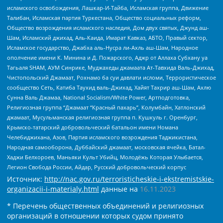
исламского освобождения, Лашкар-И-Тайба, Исламская группа, Движение
Талибан, Исламская партия Туркестана, Общество социальных реформ,
Общество возрождения исламского наследия, Дом двух святых, Джунд аш-
Шам, Исламский джихад, Аль-Каида, Имарат Кавказ, АБТО, Правый сектор,
Исламское государство, Джабха аль-Нусра ли-Ахль аш-Шам, Народное
ополчение имени К. Минина и Д. Пожарского, Аджр от Аллаха Субхану уа
Тагьаля SHAM, АУМ Синрике, Муджахеды джамаата Ат-Тавхида Валь-Джихад,
Чистопольский Джамаат, Рохнамо ба суи давлати исломи, Террористическое
сообщество Сеть, Катиба Таухид валь-Джихад, Хайят Тахрир аш-Шам, Ахлю
Сунна Валь Джамаа, National Socialism/White Power, Артподготовка,
Религиозная группа “Джамаат “Красный пахарь”, Колумбайн, Хатлонский
джамаат, Мусульманская религиозная группа п. Кушкуль г. Оренбург,
Крымско-татарский добровольческий батальон имени Номана
Челебиджихана, Азов, Партия исламского возрождения Таджикистана,
Народная самооборона, Дуббайский джамаат, московская ячейка, Батал-
Хаджи Белхороев, Маньяки Культ Убийц, Молодёжь Которая Улыбается,
Легион Свобода России, Айдар, Русский добровольческий корпус
Источник:
http://nac.gov.ru/terroristicheskie-i-ekstremistskie-
organizacii-i-materialy.html
данные на
16.11.2023
* Перечень общественных объединений и религиозных
организаций в отношении которых судом принято