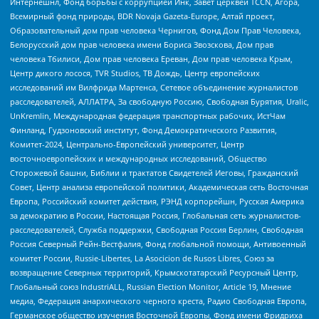
Интернешнл, Фонд борьбы с коррупцией Инк, Завет церквей TCCN, Агора,
Всемирный фонд природы, BDR Novaja Gazeta-Europe, Алтай проект,
Образовательный дом прав человека Чернигов, Фонд Дом Прав Человека,
Белорусский дом прав человека имени Бориса Звозскова, Дом прав
человека Тбилиси, Дом прав человека Ереван, Дом прав человека Крым,
Центр дикого лосося, TVR Studios, ТВ Дождь, Центр европейских
исследований им Вилфрида Мартенса, Сетевое объединение журналистов
расследователей, АЛЛАТРА, За свободную Россию, Свободная Бурятия, Uralic,
UnKremlin, Международная федерация транспортных рабочих, ИстЧам
Финланд, Гудзоновский институт, Фонд Демократического Развития,
Комитет-2024, Центрально-Европейский университет, Центр
восточноевропейских и международных исследований, Общество
Сторожевой башни, Библии и трактатов Свидетелей Иеговы, Гражданский
Совет, Центр анализа европейской политики, Академическая сеть Восточная
Европа, Российский комитет действия, РЭНД корпорейшн, Русская Америка
за демократию в России, Настоящая Россия, Глобальная сеть журналистов-
расследователей, Служба поддержки, Свободная Россия Берлин, Свободная
Россия Северный Рейн-Вестфалия, Фонд глобальной помощи, Антивоенный
комитет России, Russie-Libertes, La Asocicion de Rusos Libres, Союз за
возвращение Северных территорий, Крымскотатарский Ресурсный Центр,
Глобальный союз IndustriALL, Russian Election Monitor, Article 19, Мнение
медиа, Федерация анархического черного креста, Радио Свободная Европа,
Германское общество изучения Восточной Европы, Фонд имени Фридриха