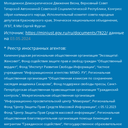
Молодежное Демократическое Движение Весна, Верховный Совет
Татарской Автономной Советской Социалистической Республики, Конгресс
ойрат-калмыцкого народа, Исполнительный комитет совета народных
депутатов Красноярского края, Этническое национальное объединение,
ЛГБТ, Я.МЫ Сергей Фургал
Источник:
https://minjust.gov.ru/ru/documents/7822/
данные
на
03.05.2024
* Реестр иностранных агентов:
Калининградская региональная общественная организация "Экозащита!-Женсовет", Фонд содействия защите прав и свобод граждан "Общественный вердикт", Фонд "Институт Развития Свободы Информации", Частное учреждение "Информационное агентство МЕМО. РУ", Региональная общественная организация "Общественная комиссия по сохранению наследия академика Сахарова", Фонд поддержки свободы прессы, Санкт-Петербургская общественная правозащитная организация "Гражданский контроль", Межрегиональная общественная организация "Информационно-просветительский центр "Мемориал", Региональный Фонд "Центр Защиты Прав Средств Массовой Информации", с 05.12.2023 Фонд "Центр Защиты Прав Средств массовой информации", Региональная общественная благотворительная организация помощи беженцам и мигрантам "Гражданское содействие", Негосударственное образовательное учреждение дополнительного профессионального образования (повышение квалификации) специалистов "АКАДЕМИЯ ПО ПРАВАМ ЧЕЛОВЕКА", Свердловская региональная общественная организация "Сутяжник", Автономная некоммерческая организация "Центр независимых социологических исследований", Союз общественных объединений "Российский исследовательский центр по правам человека", Региональное общественное учреждение научно-информационный центр "МЕМОРИАЛ", Некоммерческая организация "Фонд защиты гласности", Автономная некоммерческая организация "Институт прав человека", Городская общественная организация "Екатеринбургское общество "МЕМОРИАЛ", Городская общественная организация "Рязанское историко-просветительское и правозащитное общество "Мемориал" (Рязанский Мемориал), Челябинский региональный орган общественной самодеятельности – женское общественное объединение "Женщины Евразии", Челябинский региональный орган общественной самодеятельности "Уральская правозащитная группа", Фонд содействия защите здоровья и социальной справедливости имени Андрея Рылькова, Автономная Некоммерческая Организация "Аналитический Центр Юрия Левады", Автономная некоммерческая организация социальной поддержки населения "Проект Апрель", Региональная общественная организация помощи женщинам и детям, находящимся в кризисной ситуации "Информационно-методический центр "Анна", Фонд содействия развитию массовых коммуникаций и правовому просвещению "Так-так-Так", Фонд содействия устойчивому развитию "Серебряная тайга", Свердловский региональный общественный фонд социальных проектов "Новое время", "Idel.Реалии", Кавказ.Реалии, Крым.Реалии, Телеканал Настоящее Время, Татаро-башкирская служба Радио Свобода (Azatliq Radiosi), Радио Свободная Европа/Радио Свобода (PCE/PC), "Сибирь.Реалии", "Фактограф", Благотворительный фонд помощи осужденным и их семьям, Автономная некоммерческая организация "Институт глобализации и социальных движений", Фонд "В защиту прав заключенных", Частное учреждение "Центр поддержки и содействия развитию средств массовой информации", Пензенский региональный общественный благотворительный фонд "Гражданский союз", "Север.Реалии", Некоммерческая организация Фонд "Правовая инициатива", Общество с ограниченной ответственностью "Радио Свободная Европа/Радио Свобода", Чешское информационное агентство "MEDIUM-ORIENT", Красноярская региональная общественная организация "Мы против СПИДа", Камалягин Денис Николаевич, Маркелов Сергей Евгеньевич, Пономарев Лев Александрович, Савицкая Людмила Алексеевна, Автономная некоммерческая организация "Центр по работе с проблемой насилия "НАСИЛИЮ.НЕТ", Межрегиональный профессиональный союз работников здравоохранения "Альянс врачей", Юридическое лицо, зарегистрированное в Латвийской Республике, SIA "Medusa Project" (регистрационный номер 40103797863, дата регистрации 10.06.2014), Некоммерческая организация "Фонд по борьбе с коррупцией", Автономная некоммерческая организация "Институт права и публичной политики", Баданин Роман Сергеевич, Гликин Максим Александрович, Железнова Мария Михайловна, Лукьянова Юлия Сергеевна, Маетная Елизавета Витальевна, Маняхин Петр Борисович, Чуракова Ольга Владимировна, Ярош Юлия Петровна, Юридическое лицо "The Insider SIA", зарегистрированное в Риге, Латвийская Республика (дата регистрации 26.06.2015), являющееся администратором доменного имени интернет-издания "The Insider SIA", https://theins.ru, Постернак Алексей Евгеньевич, Рубин Михаил Аркадьевич, Анин Роман Александрович, Юридическое лицо Istories fonds, зарегистрированное в Латвийской Республике (регистрационный номер 50008295751, дата регистрации 24.02.2020), Великовский Дмитрий Александрович, Долинина Ирина Николаевна, Мароховская Алеся Алексеевна, Шлейнов Роман Юрьевич, Шмагун Олеся Валентиновна, Общество с ограниченной ответственностью "Альтаир 2021", Общество с ограниченной ответственностью "Вега 2021", Общество с ограниченной ответственностью "Главный редактор 2021", Общество с ограниченной ответственностью "Ромашки монолит", Важенков Артем Валерьевич, Ивановская областная общественная организация "Центр гендерных исследований", Гурман Юрий Альбертович, Медиапроект "ОВД-Инфо", Егоров Владимир Владимирович, Жилинский Владимир Александрович, Общество с ограниченной ответственностью "ЗП", Иванова София Юрьевна, Карезина Инна Павловна, Кильтау Екатерина Викторовна, Петров Алексей Викторович, Пискунов Сергей Евгеньевич, Смирнов Сергей Сергеевич, Тихонов Михаил Сергеевич, Общество с ограниченной ответственностью "ЖУРНАЛИСТ-ИНОСТРАННЫЙ АГЕНТ", Арапова Галина Юрьевна, Вольтская Татьяна Анатольевна, Американская компания "Mason G.E.S. Anonymous Foundation" (США), являющаяся владельцем интернет-издания https://mnews.world/, Компания "Stichting Bellingcat", зарегистрированная в Нидерландах (дата регистрации 11.07.2018), Захаров Андрей Вячеславович, Клепиковская Екатерина Дмитриевна, Общество с ограниченной ответственностью "МЕМО", Перл Роман Александрович, Симонов Евгений Алексеевич, Соловьева Елена Анатольевна, Сотников Даниил Владимирович, Сурначева Елизавета Дмитриевна, Автономная некоммерческая организация по защите прав человека и информированию населения "Якутия – Наше Мнение", Общество с ограниченной ответственностью "Москоу диджитал медиа", с 26.01.2023 Общество с ограниченной ответственностью "Чайка Белые сады", Ветошкина Валерия Валерьевна, Заговора Максим Александрович, Межрегиональное общественное движение "Российская ЛГБТ - сеть", Оленичев Максим Владимирович, Павлов Иван Юрьевич, Скворцова Елена Сергеевна, Общество с ограниченной ответственностью "Как бы инагент", Кочетков Игорь Викторович, Общество с ограниченной ответственностью "Честные выборы", Еланчик Олег Александрович, Общество с ограниченной ответственностью "Нобелевский призыв", Гималова Регина Эмилевна, Григорьев Андрей Валерьевич, Григорьева Алина Александровна, Ассоциация по содействию защите прав призывников, альтернативнослужащих и военнослужащих "Правозащитная группа "Гражданин.Армия.Право", Хисамова Регина Фаритовна, Автономная некоммерческая организация по реализации социально-правовых программ "Лилит", Дальневосточное общественное движение "Маяк", Санкт-Петербургская ЛГБТ-инициативная группа "Выход", Инициативная группа ЛГБТ+ "Реверс", Алексеев Андрей Викторович, Бекбулатова Таисия Львовна, Беляев Иван Михайлович, Владыкина Елена Сергеевна, Гельман Марат Александрович, Никульшина Вероника Юрьевна, Толоконникова Надежда Андреевна, Шендерович Виктор Анатольевич, Общество с ограниченной ответственностью "Данное сообщение", Общество с ограниченной ответственностью Издательский дом "Новая глава", Айнбиндер Александра Александровна, Московский комьюнити-центр для ЛГБТ+инициатив, Благотворительный фонд развития филантропии, Deutsche Welle (Германия, Kurt-Schumacher-Strasse 3, 53113 Bonn), Борзунова Мария Михайловна, Воробьев Виктор Викторович, Голубева Анна Львовна, Константинова Алла Михайловна, Малкова Ирина Владимировна, Мурадов Мурад Абдулгалимович, Осетинская Елизавета Николаевна, Понасенков Евгений Николаевич, Ганапольский Матвей Юрьевич, Киселев Евгений Алексеевич, Борухович Ирина Григорьевна, Дремин Иван Тимофеевич, Дубровский Дмитрий Викторович, Красноярская региональная общественная организация поддержки и развития альтернативных образовательных технологий и межкультурных коммуникаций "ИНТЕРРА", Маяковская Екатерина Алексеевна, Фейгин Марк Захарович, Филимонов Андрей Викторович, Дзугкоева Регина Николаевна, Доброхотов Роман Александрович, Дудь Юрий Александрович, Елкин Сергей Владимирович, Кругликов Кирилл Игоревич, Сабунаева Мария Леонидовна, Семенов Алексей Владимирович, Шаинян Карен Багратович, Шульман Екатерина Михайловна, Асафьев Артур Валерьевич, Вахштайн Виктор Семенович, Венедиктов Алексей Алексеевич, Лушникова Екатерина Евгеньевна, Волков Леонид Михайлович, Невзоров Александр Глебович, Пархоменко Сергей Борисович, Сироткин Ярослав Николаевич, Кара-Мурза Владимир Владимирович, Баранова Наталья Владимировна, Гозман Леонид Яковлевич, Кагарлицкий Борис Юльевич, Климарев Михаил Валерьевич, Милов Владимир Станиславович, Автономная некоммерческая организация Краснодарский центр современного искусства "Типография", Моргенштерн Алишер Тагирович, Соболь Любовь Эдуардовна, Общество с ограниченной ответственностью "ЛИЗА НОРМ", Каспаров Гарри Кимович, Ходорковский Михаил Борисович, Общество с ограниченной ответственностью "Апрельские тезисы", Данилович Ирина Брониславовна, Кашин Олег Владимирович, Петров Николай Владимирович, Пивоваров Алексей Владимирович, Соколов Михаил Владимирович, Цветкова Юлия Владимировна, Чичваркин Евгений Александрович, Комитет против пыток/Команда против пыток, Общество с ограниченной ответственностью "Первый научный", Общество с ограниченной ответственностью "Вертолет и ко", Белоцерковская Вероника Борисовна, Кац Максим Евгеньевич, Лазарева Татьяна Юрьевна, Шаведдинов Руслан Табризович, Яшин Илья Валерьевич, Общество с ограниченной ответственностью "Иноагент ААВ", Алешковский Дмитрий Петрович, Альбац Евгения Марковна, Быков Дмитрий Львович, Галямина Юлия Евгеньевна, Лойко Сергей Леонидович, Мартынов Кирилл Константинович, Медведев Сергей Александрович, Крашенинников Федор Геннадиевич, Гордеева Катерина Вл