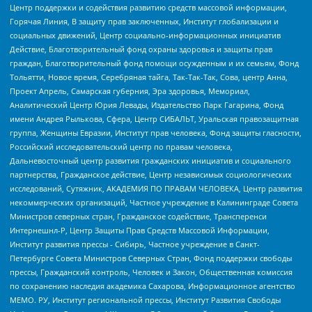
Центр поддержки и содействия развитию средств массовой информации,
Горячая Линия, В защиту прав заключенных, Институт глобализации и
социальных движений, Центр социально-информационных инициатив
Действие, Благотворительный фонд охраны здоровья и защиты прав
граждан, Благотворительный фонд помощи осужденным и их семьям, Фонд
Тольятти, Новое время, Серебряная тайга, Так-Так-Так, Сова, центр Анна,
Проект Апрель, Самарская губерния, Эра здоровья, Мемориал,
Аналитический Центр Юрия Левады, Издательство Парк Гагарина, Фонд
имени Андрея Рылькова, Сфера, Центр СИБАЛЬТ, Уральская правозащитная
группа, Женщины Евразии, Институт прав человека, Фонд защиты гласности,
Российский исследовательский центр по правам человека,
Дальневосточный центр развития гражданских инициатив и социального
партнерства, Гражданское действие, Центр независимых социологических
исследований, Сутяжник, АКАДЕМИЯ ПО ПРАВАМ ЧЕЛОВЕКА, Центр развития
некоммерческих организаций, Частное учреждение в Калининграде Совета
Министров северных стран, Гражданское содействие, Трансперенси
Интернешнл-Р, Центр Защиты Прав Средств Массовой Информации,
Институт развития прессы - Сибирь, Частное учреждение в Санкт-
Петербурге Совета Министров Северных Стран, Фонд поддержки свободы
прессы, Гражданский контроль, Человек и Закон, Общественная комиссия
по сохранению наследия академика Сахарова, Информационное агентство
МЕМО. РУ, Институт региональной прессы, Институт Развития Свободы