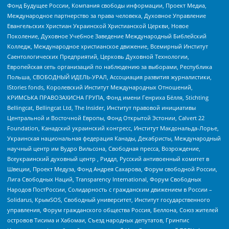
Фонд Будущее России, Компания свободы информации, Проект Медиа,
Международное партнерство за права человека, Духовное Управление
Евангельских Христиан Украинской Христианской Церкви, Новое
Поколение, Духовное Учебное Заведение Международный Библейский
Колледж, Международное христианское движение, Всемирный Институт
Саентологических Предприятий, Церковь Духовной Технологии,
Европейская сеть организаций по наблюдению за выборами, Республика
Польша, СВОБОДНЫЙ ИДЕЛЬ-УРАЛ, Ассоциация развития журналистики,
IStories fonds, Королевский Институт Международных Отношений,
КРИМСЬКА ПРАВОЗАХИСНА ГРУПА, Фонд имени Генриха Бёлля, Stichting
Bellingcat, Bellingcat Ltd, The Insider, Институт правовой инициативы
Центральной и Восточной Европы, Фонд Открытой Эстонии, Calvert 22
Foundation, Канадский украинский конгресс, Институт Макдональда-Лорье,
Украинская национальная федерация Канады, Декабристы, Международный
научный центр им Вудро Вильсона, Свободная пресса, Возрождение,
Всеукраинский духовный центр , Риддл, Русский антивоенный комитет в
Швеции, Проект Медуза, Фонд Андрея Сахарова, Форум свободной России,
Лига Свободных Наций, Transparеncy International, Форум Свободных
Народов ПостРоссии, Солидарность с гражданским движением в России –
Solidarus, КрымSOS, Свободный университет, Институт государственного
управления, Форум гражданского общества Россия, Беллона, Союз жителей
островов Тисима и Хабомаи, Съезд народных депутатов, Гринпис