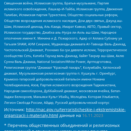
Священная война, Исламская группа, Братья-мусульмане, Партия
исламского освобождения, Лашкар-И-Тайба, Исламская группа, Движение
Талибан, Исламская партия Туркестана, Общество социальных реформ,
Общество возрождения исламского наследия, Дом двух святых, Джунд аш-
Шам, Исламский джихад, Аль-Каида, Имарат Кавказ, АБТО, Правый сектор,
Исламское государство, Джабха аль-Нусра ли-Ахль аш-Шам, Народное
ополчение имени К. Минина и Д. Пожарского, Аджр от Аллаха Субхану уа
Тагьаля SHAM, АУМ Синрике, Муджахеды джамаата Ат-Тавхида Валь-Джихад,
Чистопольский Джамаат, Рохнамо ба суи давлати исломи, Террористическое
сообщество Сеть, Катиба Таухид валь-Джихад, Хайят Тахрир аш-Шам, Ахлю
Сунна Валь Джамаа, National Socialism/White Power, Артподготовка,
Религиозная группа “Джамаат “Красный пахарь”, Колумбайн, Хатлонский
джамаат, Мусульманская религиозная группа п. Кушкуль г. Оренбург,
Крымско-татарский добровольческий батальон имени Номана
Челебиджихана, Азов, Партия исламского возрождения Таджикистана,
Народная самооборона, Дуббайский джамаат, московская ячейка, Батал-
Хаджи Белхороев, Маньяки Культ Убийц, Молодёжь Которая Улыбается,
Легион Свобода России, Айдар, Русский добровольческий корпус
Источник:
http://nac.gov.ru/terroristicheskie-i-ekstremistskie-
organizacii-i-materialy.html
данные на
16.11.2023
* Перечень общественных объединений и религиозных