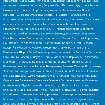
Информации, Экозащита!-Женсовет, Общественный вердикт, Евразийская
антимонопольная ассоциация, Бедушев Петр Петрович, Дзугкоева Регина
Николаевна, Кривенко Сергей Владимирович, Милославский Павел
Юрьевич, Шнырова Ольга Вадимовна, Чанышева Лилия Айратовна,
Сидорович Ольга Борисовна, Туровский Александр Алексеевич, Васильева
Анастасия Евгеньевна, Ривина Анна Валерьевна, Бойко Анатолий
Николаевич, Дугин Сергей Георгиевич, Пивоваров Андрей Сергеевич,
Аверин Виталий Евгеньевич, Барахоев Магомед Бекханович, Шарипков
Олег Викторович, Мошель Ирина Ароновна, Шведов Григорий Сергеевич,
Пономарев Лев Александрович, Каргалицкий Борис Юльевич, Созаев
Валерий Валерьевич, Исламов Тимур Рифгатович, Романова Ольга
Евгеньевна, Щаров Сергей Алексадрович, Цирульников Борис Альбертович,
Гасан Ольга Павловна, Паутов Юрий Анатольевич, Верховский Александр
Маркович, Пислакова-Паркер Марина Петровна, Кочеткова Татьяна
Владимировна, Чуркина Наталья Валерьевна, Акимова Татьяна Николаевна,
Золотарева Екатерина Александровна, Рачинский Ян Збигневич, Жемкова
Елена Борисовна, Гудков Лев Дмитриевич, Илларионова Юлия Юрьевна,
Саранг Анна Васильевна, Захарова Светлана Сергеевна, Аверин Владимир
Анатольевич, Щур Татьяна Михайловна, Щур Николай Алексеевич,
Блинушов Андрей Юрьевич, Мосин Алексей Геннадьевич, Гефтер Валентин
Михайлович, Симонов Алексей Кириллович, Флиге Ирина Анатольевна,
Мельникова Валентина Дмитриевна, Вититинова Елена Владимировна,
Баженова Светлана Куприяновна, Максимов Сергей Владимирович, Беляев