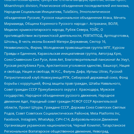
Misanthropic division, Религиозное объединение последователей инглиизма,
Народная Социальная Инициатива, TulaSkins, Этнополитическое
объединение Русские, Русское национальное объединение Атака, Мечеть
Мирмамеда, Община Коренного Русского народа г. Астрахани, ВОЛЯ,
Меджлис крымскотатарского народа, Рубеж Севера, ТОЙС, О
противодействии экстремистской деятельности, РЕВТАТПОД, Артподготовка,
Штольц, В честь иконы Божией Матери Державная, Сектор 16,
Независимость, Фирма, Молодежная правозащитная группа МПГ, Курсом
Правды и Единения, Каракольская инициативная группа, Автоград Крю,
Союз Славянских Сил Руси, Алля-Аят, Благотворительный пансионат Ак Умут,
Русская республика Русь, Арестантское уголовное единство, Башкорт, Нация
и свобода, Нация и свобода, W.H.С., Фалунь Дафа, Иртыш Ultras, Русский
Патриотический клуб-Новокузнецк/РПК, Сибирский державный союз, Фонд
борьбы с коррупцией, Фонд защиты прав граждан, Штабы Навального,
Совет граждан СССР Прикубанского округа г. Краснодара, Мужское
государство, Народное объединение русского движения, Народное
движение Адат, Народный совет граждан РСФСР СССР Архангельской
области, Проект Штурм, Граждане СССР, Держава Союз Советских Светлых
Родов, Совет Советских Социалистических Районов, Meta Platforms Inc,
Facebook, Instagram, WhatsApp, СИЧ-С14, Добровольческое Движение
Организации украинских националистов, Черный Комитет, Татарстанское
Региональное Всетатарское общественное движение, Невоград,