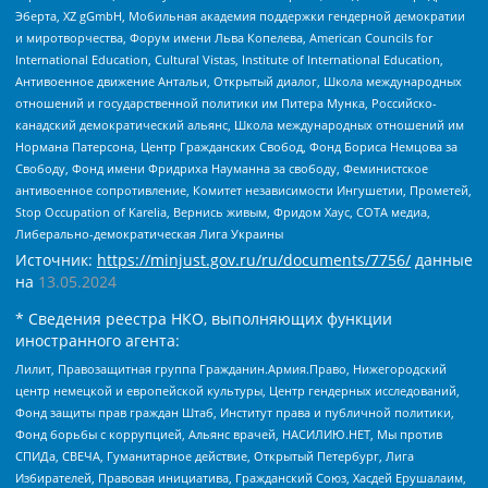
Эберта, XZ gGmbH, Мобильная академия поддержки гендерной демократии
и миротворчества, Форум имени Льва Копелева, American Councils for
International Education, Cultural Vistas, Institute of International Education,
Антивоенное движение Антальи, Открытый диалог, Школа международных
отношений и государственной политики им Питера Мунка, Российско-
канадский демократический альянс, Школа международных отношений им
Нормана Патерсона, Центр Гражданских Свобод, Фонд Бориса Немцова за
Свободу, Фонд имени Фридриха Науманна за свободу, Феминистское
антивоенное сопротивление, Комитет независимости Ингушетии, Прометей,
Stop Occupation of Karelia, Вернись живым, Фридом Хаус, СОТА медиа,
Либерально-демократическая Лига Украины
Источник:
https://minjust.gov.ru/ru/documents/7756/
данные
на
13.05.2024
* Сведения реестра НКО, выполняющих функции
иностранного агента:
Лилит, Правозащитная группа Гражданин.Армия.Право, Нижегородский
центр немецкой и европейской культуры, Центр гендерных исследований,
Фонд защиты прав граждан Штаб, Институт права и публичной политики,
Фонд борьбы с коррупцией, Альянс врачей, НАСИЛИЮ.НЕТ, Мы против
СПИДа, СВЕЧА, Гуманитарное действие, Открытый Петербург, Лига
Избирателей, Правовая инициатива, Гражданский Союз, Хасдей Ерушалаим,