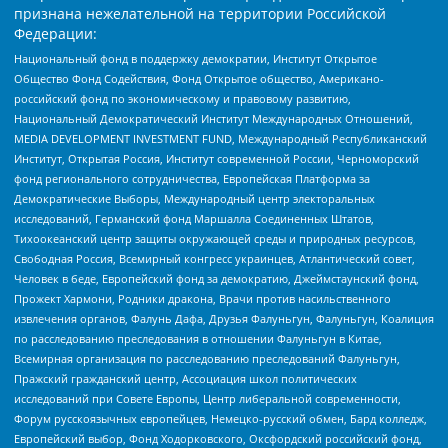
признана нежелательной на территории Российской
Федерации:
Национальный фонд в поддержку демократии, Институт Открытое
Общество Фонд Содействия, Фонд Открытое общество, Американо-
российский фонд по экономическому и правовому развитию,
Национальный Демократический Институт Международных Отношений,
MEDIA DEVELOPMENT INVESTMENT FUND, Международный Республиканский
Институт, Открытая Россия, Институт современной России, Черноморский
фонд регионального сотрудничества, Европейская Платформа за
Демократические Выборы, Международный центр электоральных
исследований, Германский фонд Маршалла Соединенных Штатов,
Тихоокеанский центр защиты окружающей среды и природных ресурсов,
Свободная Россия, Всемирный конгресс украинцев, Атлантический совет,
Человек в беде, Европейский фонд за демократию, Джеймстаунский фонд,
Прожект Хармони, Родники дракона, Врачи против насильственного
извлечения органов, Фалунь Дафа, Друзья Фалуньгун, Фалуньгун, Коалиция
по расследованию преследования в отношении Фалуньгун в Китае,
Всемирная организация по расследованию преследований Фалуньгун,
Пражский гражданский центр, Ассоциация школ политических
исследований при Совете Европы, Центр либеральной современности,
Форум русскоязычных европейцев, Немецко-русский обмен, Бард колледж,
Европейский выбор, Фонд Ходорковского, Оксфордский российский фонд,