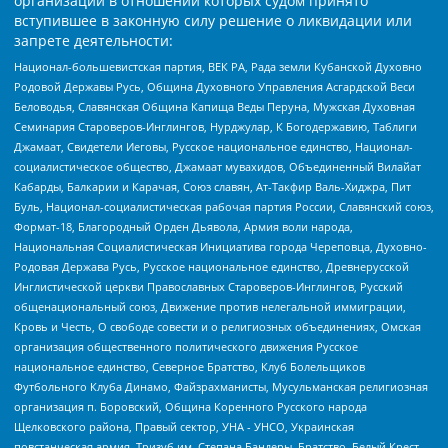
организаций в отношении которых судом принято
вступившее в законную силу решение о ликвидации или
запрете деятельности:
Национал-большевистская партия, ВЕК РА, Рада земли Кубанской Духовно
Родовой Державы Русь, Община Духовного Управления Асгардской Веси
Беловодья, Славянская Община Капища Веды Перуна, Мужская Духовная
Семинария Староверов-Инглингов, Нурджулар, К Богодержавию, Таблиги
Джамаат, Свидетели Иеговы, Русское национальное единство, Национал-
социалистическое общество, Джамаат мувахидов, Объединенный Вилайат
Кабарды, Балкарии и Карачая, Союз славян, Ат-Такфир Валь-Хиджра, Пит
Буль, Национал-социалистическая рабочая партия России, Славянский союз,
Формат-18, Благородный Орден Дьявола, Армия воли народа,
Национальная Социалистическая Инициатива города Череповца, Духовно-
Родовая Держава Русь, Русское национальное единство, Древнерусской
Инглистической церкви Православных Староверов-Инглингов, Русский
общенациональный союз, Движение против нелегальной иммиграции,
Кровь и Честь, О свободе совести и о религиозных объединениях, Омская
организация общественного политического движения Русское
национальное единство, Северное Братство, Клуб Болельщиков
Футбольного Клуба Динамо, Файзрахманисты, Мусульманская религиозная
организация п. Боровский, Община Коренного Русского народа
Щелковского района, Правый сектор, УНА - УНСО, Украинская
повстанческая армия, Тризуб им. Степана Бандеры, Братство, Белый Крест,