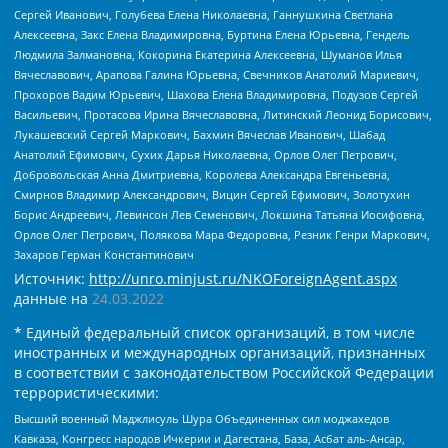
Сергей Иванович, Голубева Елена Николаевна, Ганнушкина Светлана
Алексеевна, Закс Елена Владимировна, Буртина Елена Юрьевна, Гендель
Людмила Залмановна, Кокорина Екатерина Алексеевна, Шуманов Илья
Вячеславович, Арапова Галина Юрьевна, Свечников Анатолий Мариевич,
Прохоров Вадим Юрьевич, Шахова Елена Владимировна, Подузов Сергей
Васильевич, Протасова Ирина Вячеславовна, Литинский Леонид Борисович,
Лукашевский Сергей Маркович, Бахмин Вячеслав Иванович, Шабад
Анатолий Ефимович, Сухих Дарья Николаевна, Орлов Олег Петрович,
Добровольская Анна Дмитриевна, Королева Александра Евгеньевна,
Смирнов Владимир Александрович, Вицин Сергей Ефимович, Золотухин
Борис Андреевич, Левинсон Лев Семенович, Локшина Татьяна Иосифовна,
Орлов Олег Петрович, Полякова Мара Федоровна, Резник Генри Маркович,
Захаров Герман Константинович
Источник:
http://unro.minjust.ru/NKOForeignAgent.aspx
данные на
24.03.2022
* Единый федеральный список организаций, в том числе
иностранных и международных организаций, признанных
в соответствии с законодательством Российской Федерации
террористическими:
Высший военный Маджлисуль Шура Объединенных сил моджахедов
Кавказа, Конгресс народов Ичкерии и Дагестана, База, Асбат аль-Ансар,