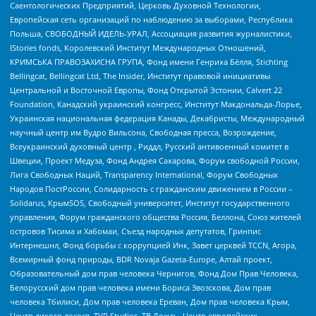
Саентологических Предприятий, Церковь Духовной Технологии,
Европейская сеть организаций по наблюдению за выборами, Республика
Польша, СВОБОДНЫЙ ИДЕЛЬ-УРАЛ, Ассоциация развития журналистики,
IStories fonds, Королевский Институт Международных Отношений,
КРИМСЬКА ПРАВОЗАХИСНА ГРУПА, Фонд имени Генриха Бёлля, Stichting
Bellingcat, Bellingcat Ltd, The Insider, Институт правовой инициативы
Центральной и Восточной Европы, Фонд Открытой Эстонии, Calvert 22
Foundation, Канадский украинский конгресс, Институт Макдональда-Лорье,
Украинская национальная федерация Канады, Декабристы, Международный
научный центр им Вудро Вильсона, Свободная пресса, Возрождение,
Всеукраинский духовный центр , Риддл, Русский антивоенный комитет в
Швеции, Проект Медуза, Фонд Андрея Сахарова, Форум свободной России,
Лига Свободных Наций, Transparеncy International, Форум Свободных
Народов ПостРоссии, Солидарность с гражданским движением в России –
Solidarus, КрымSOS, Свободный университет, Институт государственного
управления, Форум гражданского общества Россия, Беллона, Союз жителей
островов Тисима и Хабомаи, Съезд народных депутатов, Гринпис
Интернешнл, Фонд борьбы с коррупцией Инк, Завет церквей TCCN, Агора,
Всемирный фонд природы, BDR Novaja Gazeta-Europe, Алтай проект,
Образовательный дом прав человека Чернигов, Фонд Дом Прав Человека,
Белорусский дом прав человека имени Бориса Звозскова, Дом прав
человека Тбилиси, Дом прав человека Ереван, Дом прав человека Крым,
Центр дикого лосося, TVR Studios, ТВ Дождь, Центр европейских