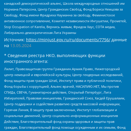
канадский демократический альянс, Школа международных отношений им
Нормана Патерсона, Центр Гражданских Свобод, Фонд Бориса Немцова за
Свободу, Фонд имени Фридриха Науманна за свободу, Феминистское
антивоенное сопротивление, Комитет независимости Ингушетии, Прометей,
Stop Occupation of Karelia, Вернись живым, Фридом Хаус, СОТА медиа,
Либерально-демократическая Лига Украины
Источник:
https://minjust.gov.ru/ru/documents/7756/
данные
на
13.05.2024
* Сведения реестра НКО, выполняющих функции
иностранного агента:
Лилит, Правозащитная группа Гражданин.Армия.Право, Нижегородский
центр немецкой и европейской культуры, Центр гендерных исследований,
Фонд защиты прав граждан Штаб, Институт права и публичной политики,
Фонд борьбы с коррупцией, Альянс врачей, НАСИЛИЮ.НЕТ, Мы против
СПИДа, СВЕЧА, Гуманитарное действие, Открытый Петербург, Лига
Избирателей, Правовая инициатива, Гражданский Союз, Хасдей Ерушалаим,
Центр поддержки и содействия развитию средств массовой информации,
Горячая Линия, В защиту прав заключенных, Институт глобализации и
социальных движений, Центр социально-информационных инициатив
Действие, Благотворительный фонд охраны здоровья и защиты прав
граждан, Благотворительный фонд помощи осужденным и их семьям, Фонд