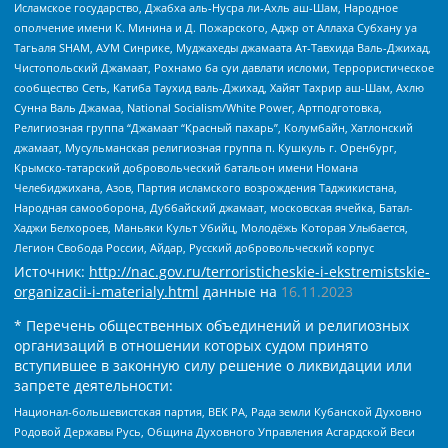
Исламское государство, Джабха аль-Нусра ли-Ахль аш-Шам, Народное
ополчение имени К. Минина и Д. Пожарского, Аджр от Аллаха Субхану уа
Тагьаля SHAM, АУМ Синрике, Муджахеды джамаата Ат-Тавхида Валь-Джихад,
Чистопольский Джамаат, Рохнамо ба суи давлати исломи, Террористическое
сообщество Сеть, Катиба Таухид валь-Джихад, Хайят Тахрир аш-Шам, Ахлю
Сунна Валь Джамаа, National Socialism/White Power, Артподготовка,
Религиозная группа “Джамаат “Красный пахарь”, Колумбайн, Хатлонский
джамаат, Мусульманская религиозная группа п. Кушкуль г. Оренбург,
Крымско-татарский добровольческий батальон имени Номана
Челебиджихана, Азов, Партия исламского возрождения Таджикистана,
Народная самооборона, Дуббайский джамаат, московская ячейка, Батал-
Хаджи Белхороев, Маньяки Культ Убийц, Молодёжь Которая Улыбается,
Легион Свобода России, Айдар, Русский добровольческий корпус
Источник:
http://nac.gov.ru/terroristicheskie-i-ekstremistskie-
organizacii-i-materialy.html
данные на
16.11.2023
* Перечень общественных объединений и религиозных
организаций в отношении которых судом принято
вступившее в законную силу решение о ликвидации или
запрете деятельности:
Национал-большевистская партия, ВЕК РА, Рада земли Кубанской Духовно
Родовой Державы Русь, Община Духовного Управления Асгардской Веси