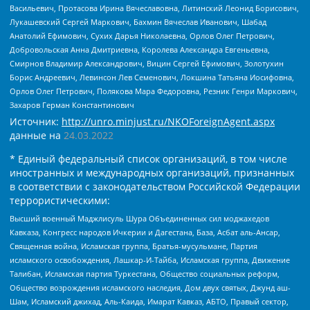
Васильевич, Протасова Ирина Вячеславовна, Литинский Леонид Борисович,
Лукашевский Сергей Маркович, Бахмин Вячеслав Иванович, Шабад
Анатолий Ефимович, Сухих Дарья Николаевна, Орлов Олег Петрович,
Добровольская Анна Дмитриевна, Королева Александра Евгеньевна,
Смирнов Владимир Александрович, Вицин Сергей Ефимович, Золотухин
Борис Андреевич, Левинсон Лев Семенович, Локшина Татьяна Иосифовна,
Орлов Олег Петрович, Полякова Мара Федоровна, Резник Генри Маркович,
Захаров Герман Константинович
Источник:
http://unro.minjust.ru/NKOForeignAgent.aspx
данные на
24.03.2022
* Единый федеральный список организаций, в том числе
иностранных и международных организаций, признанных
в соответствии с законодательством Российской Федерации
террористическими:
Высший военный Маджлисуль Шура Объединенных сил моджахедов
Кавказа, Конгресс народов Ичкерии и Дагестана, База, Асбат аль-Ансар,
Священная война, Исламская группа, Братья-мусульмане, Партия
исламского освобождения, Лашкар-И-Тайба, Исламская группа, Движение
Талибан, Исламская партия Туркестана, Общество социальных реформ,
Общество возрождения исламского наследия, Дом двух святых, Джунд аш-
Шам, Исламский джихад, Аль-Каида, Имарат Кавказ, АБТО, Правый сектор,