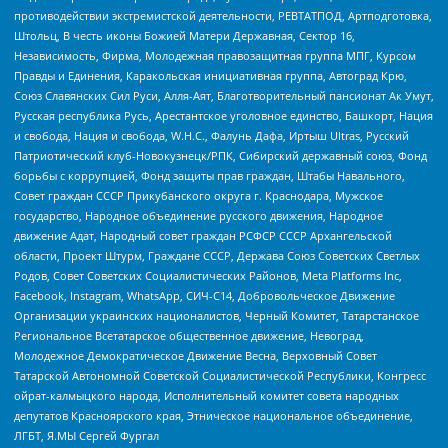
противодействии экстремистской деятельности, РЕВТАТПОД, Артподготовка,
Штольц, В честь иконы Божией Матери Державная, Сектор 16,
Независимость, Фирма, Молодежная правозащитная группа МПГ, Курсом
Правды и Единения, Каракольская инициативная группа, Автоград Крю,
Союз Славянских Сил Руси, Алля-Аят, Благотворительный пансионат Ак Умут,
Русская республика Русь, Арестантское уголовное единство, Башкорт, Нация
и свобода, Нация и свобода, W.H.С., Фалунь Дафа, Иртыш Ultras, Русский
Патриотический клуб-Новокузнецк/РПК, Сибирский державный союз, Фонд
борьбы с коррупцией, Фонд защиты прав граждан, Штабы Навального,
Совет граждан СССР Прикубанского округа г. Краснодара, Мужское
государство, Народное объединение русского движения, Народное
движение Адат, Народный совет граждан РСФСР СССР Архангельской
области, Проект Штурм, Граждане СССР, Держава Союз Советских Светлых
Родов, Совет Советских Социалистических Районов, Meta Platforms Inc,
Facebook, Instagram, WhatsApp, СИЧ-С14, Добровольческое Движение
Организации украинских националистов, Черный Комитет, Татарстанское
Региональное Всетатарское общественное движение, Невоград,
Молодежное Демократическое Движение Весна, Верховный Совет
Татарской Автономной Советской Социалистической Республики, Конгресс
ойрат-калмыцкого народа, Исполнительный комитет совета народных
депутатов Красноярского края, Этническое национальное объединение,
ЛГБТ, Я.МЫ Сергей Фургал