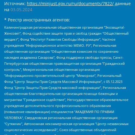
Источник:
https://minjust.gov.ru/ru/documents/7822/
данные
на
03.05.2024
* Реестр иностранных агентов:
Калининградская региональная общественная организация "Экозащита!-Женсовет", Фонд содействия защите прав и свобод граждан "Общественный вердикт", Фонд "Институт Развития Свободы Информации", Частное учреждение "Информационное агентство МЕМО. РУ", Региональная общественная организация "Общественная комиссия по сохранению наследия академика Сахарова", Фонд поддержки свободы прессы, Санкт-Петербургская общественная правозащитная организация "Гражданский контроль", Межрегиональная общественная организация "Информационно-просветительский центр "Мемориал", Региональный Фонд "Центр Защиты Прав Средств Массовой Информации", с 05.12.2023 Фонд "Центр Защиты Прав Средств массовой информации", Региональная общественная благотворительная организация помощи беженцам и мигрантам "Гражданское содействие", Негосударственное образовательное учреждение дополнительного профессионального образования (повышение квалификации) специалистов "АКАДЕМИЯ ПО ПРАВАМ ЧЕЛОВЕКА", Свердловская региональная общественная организация "Сутяжник", Автономная некоммерческая организация "Центр независимых социологических исследований", Союз общественных объединений "Российский исследовательский центр по правам человека", Региональное общественное учреждение научно-информационный центр "МЕМОРИАЛ", Некоммерческая организация "Фонд защиты гласности", Автономная некоммерческая организация "Институт прав человека", Городская общественная организация "Екатеринбургское общество "МЕМОРИАЛ", Городская общественная организация "Рязанское историко-просветительское и правозащитное общество "Мемориал" (Рязанский Мемориал), Челябинский региональный орган общественной самодеятельности – женское общественное объединение "Женщины Евразии", Челябинский региональный орган общественной самодеятельности "Уральская правозащитная группа", Фонд содействия защите здоровья и социальной справедливости имени Андрея Рылькова, Автономная Некоммерческая Организация "Аналитический Центр Юрия Левады", Автономная некоммерческая организация социальной поддержки населения "Проект Апрель", Региональная общественная организация помощи женщинам и детям, находящимся в кризисной ситуации "Информационно-методический центр "Анна", Фонд содействия развитию массовых коммуникаций и правовому просвещению "Так-так-Так", Фонд содействия устойчивому развитию "Серебряная тайга", Свердловский региональный общественный фонд социальных проектов "Новое время", "Idel.Реалии", Кавказ.Реалии, Крым.Реалии, Телеканал Настоящее Время, Татаро-башкирская служба Радио Свобода (Azatliq Radiosi), Радио Свободная Европа/Радио Свобода (PCE/PC), "Сибирь.Реалии", "Фактограф", Благотворительный фонд помощи осужденным и их семьям, Автономная некоммерческая организация "Институт глобализации и социальных движений", Фонд "В защиту прав заключенных", Частное учреждение "Центр поддержки и содействия развитию средств массовой информации", Пензенский региональный общественный благотворительный фонд "Гражданский союз", "Север.Реалии", Некоммерческая организация Фонд "Правовая инициатива", Общество с ограниченной ответственностью "Радио Свободная Европа/Радио Свобода", Чешское информационное агентство "MEDIUM-ORIENT", Красноярская региональная общественная организация "Мы против СПИДа", Камалягин Денис Николаевич, Маркелов Сергей Евгеньевич, Пономарев Лев Александрович, Савицкая Людмила Алексеевна, Автономная некоммерческая организация "Центр по работе с проблемой насилия "НАСИЛИЮ.НЕТ", Межрегиональный профессиональный союз работников здравоохранения "Альянс врачей", Юридическое лицо, зарегистрированное в Латвийской Республике, SIA "Medusa Project" (регистрационный номер 40103797863, дата регистрации 10.06.2014), Некоммерческая организация "Фонд по борьбе с коррупцией", Автономная некоммерческая организация "Институт права и публичной политики", Баданин Роман Сергеевич, Гликин Максим Александрович, Железнова Мария Михайловна, Лукьянова Юлия Сергеевна, Маетная Елизавета Витальевна, Маняхин Петр Борисович, Чуракова Ольга Владимировна, Ярош Юлия Петровна, Юридическое лицо "The Insider SIA", зарегистрированное в Риге, Латвийская Республика (дата регистрации 26.06.2015), являющееся администратором доменного имени интернет-издания "The Insider SIA", https://theins.ru, Постернак Алексей Евгеньевич, Рубин Михаил Аркадьевич, Анин Роман Александрович, Юридическое лицо Istories fonds, зарегистрированное в Латвийской Республике (регистрационный номер 50008295751, дата регистрации 24.02.2020), Великовский Дмитрий Александрович, Долинина Ирина Николаевна, Мароховская Алеся Алексеевна, Шлейнов Роман Юрьевич, Шмагун Олеся Валентиновна, Общество с ограниченной ответственностью "Альтаир 2021", Общество с ограниченной ответственностью "Вега 2021", Общество с ограниченной ответственностью "Главный редактор 2021", Общество с ограниченной ответственностью "Ромашки монолит", Важенков Артем Валерьевич, Ивановская областная общественная организация "Центр гендерных исследований", Гурман Юрий Альбертович, Медиапроект "ОВД-Инфо", Егоров Владимир Владимирович, Жилинский Владимир Александрович, Общество с ограниченной ответственностью "ЗП", Иванова София Юрьевна, Карезина Инна Павловна, Кильтау Екатерина Викторовна, Петров Алексей Викторович, Пискунов Сергей Евгеньевич, Смирнов Сергей Сергеевич, Тихонов Михаил Сергеевич, Общество с ограниченной ответственностью "ЖУРНАЛИСТ-ИНОСТРАННЫЙ АГЕНТ", Арапова Галина Юрьевна, Вольтская Татьяна Анатольевна, Американская компания "Mason G.E.S. Anonymous Foundation" (США), являющаяся владельцем интернет-издания https://mnews.world/, Компания "Stichting Bellingcat", зарегистрированная в Нидерландах (дата регистрации 11.07.2018), Захаров Андрей Вячеславович, Клепиковская Екатерина Дмитриевна, Общество с ограниченной ответственностью "МЕМО", Перл Роман Александрович, Симонов Евгений Алексеевич, Соловьева Елена Анатольевна, Сотников Даниил Владимирович, Сурначева Елизавета Дмитриевна, Автономная некоммерческая организация по защите прав человека и информированию населения "Якутия – Наше Мнение", Общество с ограниченной ответственностью "Москоу диджитал медиа", с 26.01.2023 Общество с ограниченной ответственностью "Чайка Белые сады", Ветошкина Валерия Валерьевна, Заговора Максим Александрович, Межрегиональное общественное движение "Российская ЛГБТ - сеть", Оленичев Максим Владимирович, Павлов Иван Юрьевич, Скворцова Елена Сергеевна, Общество с ограниченной ответственностью "Как бы инагент", Кочетков Игорь Викторович, Общество с ограниченной ответственностью "Честные выборы", Еланчик Олег Александрович, Общество с ограниченной ответственностью "Нобелевский призыв", Гималова Регина Эмилевна, Григорьев Андрей Валерьевич, Григорьева Алина Александровна, Ассоциация по содействию защите прав призывников, альтернативнослужащих и военнослужащих "Правозащитная группа "Гражданин.Армия.Право", Хисамова Регина Фаритовна, Автономная некоммерческая организация по реализации социально-правовых программ "Лилит", Дальневосточное общественное движение "Маяк", Санкт-Петербургская ЛГБТ-инициативная группа "Выход", Инициативная группа ЛГБТ+ "Реверс", Алексеев Андрей Викторович, Бекбулатова Таисия Львовна, Беляев Иван Михайлович, Владыкина Елена Сергеевна, Гельман Марат Александрович, Никульшина Вероника Юрьевна, Толоконникова Надежда Андреевна, Шендерович Виктор Анатольевич, Общество с ограниченной ответственностью "Данное сообщение", Общество с ограниченной ответственностью Издательский дом "Новая глава", Айнбиндер Александра Александровна, Московский комьюнити-центр для ЛГБТ+инициатив, Благотворительный фонд развития филантропии, Deutsche Welle (Германия, Kurt-Schumacher-Strasse 3, 53113 Bonn), Борзунова Мария Михайловна, Воробьев Виктор Викторович, Голубева Анна Львовна, Константинова Алла Михайловна, Малкова Ирина Владимировна, Мурадов Мурад Абдулгалимович, Осетинская Елизавета Николаевна, Понасенков Евгений Николаевич, Ганапольский Матвей Юрьевич, Киселев Евгений Алексеевич, Борухович Ирина Григорьевна, Дремин Иван Тимофеевич, Дубровский Дмитрий Викторович, Красноярская региональная общественная организация поддержки и развития альтернативных образовательных технологий и межкультурных коммуникаций "ИНТЕРРА", Маяковская Екатерина Алексеевна, Фейгин Марк Захарович, Филимонов Андрей Викторович, Дзугкоева Регина Николаевна, Доброхотов Роман Александрович, Дудь Юрий Александрович, Елкин Сергей Владимирович, Кругликов Кирилл Игоревич, Сабунаева Мария Леонидовна, Семенов Алексей Владимирович, Шаинян Карен Багратович, Шульман Екатерина Михайловна, Асафьев Артур Валерьевич, Вахштайн Виктор Семенович, Венедиктов Алексей Алексеевич, Лушникова Екатерина Евгеньевна, Волков Леонид Михайлович, Невзоров Александр Глебович, Пархоменко Сергей Борисович, Сироткин Ярослав Николаевич, Кара-Мурза Владимир Владимирович, Баранова Наталья Владимировна, Гозман Леонид Яковлевич, Кагарлицкий Борис Юльевич, Климарев Михаил Валерьевич, Милов Владимир Станиславович, Автономная некоммерческая организация Краснодарский центр современного искусства "Типография", Моргенштерн Алишер Тагирович, Соболь Любовь Эдуардовна, Общество с ограниченной ответственностью "ЛИЗА НОРМ", Каспаров Гарри Кимович, Ходорковский Михаил Борисович, Общество с ограниченной ответственностью "Апрельские тезисы", Данилович Ирина Брониславовна, Кашин Олег Владимирович, Петров Николай Владимирович, Пивоваров Алексей Владимирович, Соколов Михаил Владимирович, Цветкова Юлия Владимировна, Чичваркин Евгений Александрович, Комитет против пыток/Команда против пыток, Общество с ограниченной ответственностью "Первый научный", Общество с ограниченной ответственностью "Вертолет и ко", Белоцерковская Вероника Борисовна, Кац Максим Евгеньевич, Лазарева Татьяна Юрьевна, Шаведдинов Руслан Табризович, Яшин Илья Валерьевич, Общество с ограниченной ответственностью "Иноагент ААВ", Алешковский Дмитрий Петрович, Альбац Евгения Марковна, Быков Дмитрий Львович, Галямина Юлия Евгеньевна, Лойко Сергей Леонидович, Мартынов Кирилл Константинович, Медведев Сергей Александрович, Крашенинников Федор Геннадиевич, Гордеева Катерина Вл