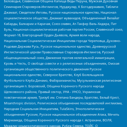
Беловодья, Славянская Община Капища Веды Перуна, Мужская Духовная
Семинария Староверов-Инглингов, Нурджулар, К Богодержавию, Таблиги
Джамаат, Свидетели Иеговы, Русское национальное единство, Национал-
социалистическое общество, Джамаат мувахидов, Объединенный Вилайат
Кабарды, Балкарии и Карачая, Союз славян, Ат-Такфир Валь-Хиджра, Пит
Буль, Национал-социалистическая рабочая партия России, Славянский союз,
Формат-18, Благородный Орден Дьявола, Армия воли народа,
Национальная Социалистическая Инициатива города Череповца, Духовно-
Родовая Держава Русь, Русское национальное единство, Древнерусской
Инглистической церкви Православных Староверов-Инглингов, Русский
общенациональный союз, Движение против нелегальной иммиграции,
Кровь и Честь, О свободе совести и о религиозных объединениях, Омская
организация общественного политического движения Русское
национальное единство, Северное Братство, Клуб Болельщиков
Футбольного Клуба Динамо, Файзрахманисты, Мусульманская религиозная
организация п. Боровский, Община Коренного Русского народа
Щелковского района, Правый сектор, УНА - УНСО, Украинская
повстанческая армия, Тризуб им. Степана Бандеры, Братство, Белый Крест,
Misanthropic division, Религиозное объединение последователей инглиизма,
Народная Социальная Инициатива, TulaSkins, Этнополитическое
объединение Русские, Русское национальное объединение Атака, Мечеть
Мирмамеда, Община Коренного Русского народа г. Астрахани, ВОЛЯ,
Меджлис крымскотатарского народа, Рубеж Севера, ТОЙС, О