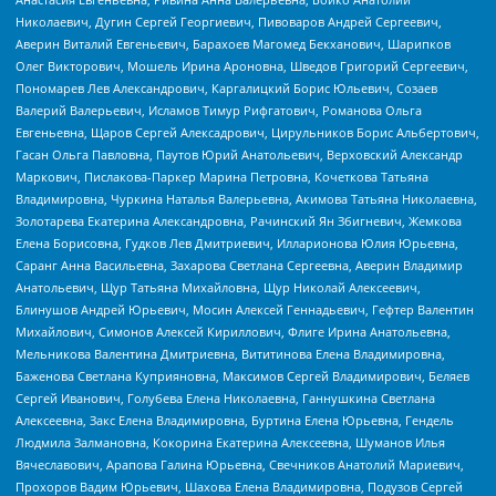
Николаевич, Дугин Сергей Георгиевич, Пивоваров Андрей Сергеевич,
Аверин Виталий Евгеньевич, Барахоев Магомед Бекханович, Шарипков
Олег Викторович, Мошель Ирина Ароновна, Шведов Григорий Сергеевич,
Пономарев Лев Александрович, Каргалицкий Борис Юльевич, Созаев
Валерий Валерьевич, Исламов Тимур Рифгатович, Романова Ольга
Евгеньевна, Щаров Сергей Алексадрович, Цирульников Борис Альбертович,
Гасан Ольга Павловна, Паутов Юрий Анатольевич, Верховский Александр
Маркович, Пислакова-Паркер Марина Петровна, Кочеткова Татьяна
Владимировна, Чуркина Наталья Валерьевна, Акимова Татьяна Николаевна,
Золотарева Екатерина Александровна, Рачинский Ян Збигневич, Жемкова
Елена Борисовна, Гудков Лев Дмитриевич, Илларионова Юлия Юрьевна,
Саранг Анна Васильевна, Захарова Светлана Сергеевна, Аверин Владимир
Анатольевич, Щур Татьяна Михайловна, Щур Николай Алексеевич,
Блинушов Андрей Юрьевич, Мосин Алексей Геннадьевич, Гефтер Валентин
Михайлович, Симонов Алексей Кириллович, Флиге Ирина Анатольевна,
Мельникова Валентина Дмитриевна, Вититинова Елена Владимировна,
Баженова Светлана Куприяновна, Максимов Сергей Владимирович, Беляев
Сергей Иванович, Голубева Елена Николаевна, Ганнушкина Светлана
Алексеевна, Закс Елена Владимировна, Буртина Елена Юрьевна, Гендель
Людмила Залмановна, Кокорина Екатерина Алексеевна, Шуманов Илья
Вячеславович, Арапова Галина Юрьевна, Свечников Анатолий Мариевич,
Прохоров Вадим Юрьевич, Шахова Елена Владимировна, Подузов Сергей