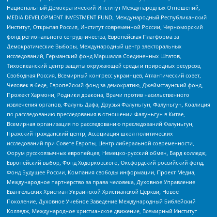
Национальный Демократический Институт Международных Отношений,
MEDIA DEVELOPMENT INVESTMENT FUND, Международный Республиканский
Институт, Открытая Россия, Институт современной России, Черноморский
фонд регионального сотрудничества, Европейская Платформа за
Демократические Выборы, Международный центр электоральных
исследований, Германский фонд Маршалла Соединенных Штатов,
Тихоокеанский центр защиты окружающей среды и природных ресурсов,
Свободная Россия, Всемирный конгресс украинцев, Атлантический совет,
Человек в беде, Европейский фонд за демократию, Джеймстаунский фонд,
Прожект Хармони, Родники дракона, Врачи против насильственного
извлечения органов, Фалунь Дафа, Друзья Фалуньгун, Фалуньгун, Коалиция
по расследованию преследования в отношении Фалуньгун в Китае,
Всемирная организация по расследованию преследований Фалуньгун,
Пражский гражданский центр, Ассоциация школ политических
исследований при Совете Европы, Центр либеральной современности,
Форум русскоязычных европейцев, Немецко-русский обмен, Бард колледж,
Европейский выбор, Фонд Ходорковского, Оксфордский российский фонд,
Фонд Будущее России, Компания свободы информации, Проект Медиа,
Международное партнерство за права человека, Духовное Управление
Евангельских Христиан Украинской Христианской Церкви, Новое
Поколение, Духовное Учебное Заведение Международный Библейский
Колледж, Международное христианское движение, Всемирный Институт