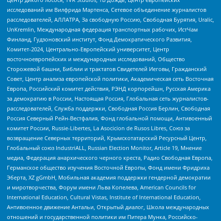
исследований им Вилфрида Мартенса, Сетевое объединение журналистов
расследователей, АЛЛАТРА, За свободную Россию, Свободная Бурятия, Uralic,
UnKremlin, Международная федерация транспортных рабочих, ИстЧам
Финланд, Гудзоновский институт, Фонд Демократического Развития,
Комитет-2024, Центрально-Европейский университет, Центр
восточноевропейских и международных исследований, Общество
Сторожевой башни, Библии и трактатов Свидетелей Иеговы, Гражданский
Совет, Центр анализа европейской политики, Академическая сеть Восточная
Европа, Российский комитет действия, РЭНД корпорейшн, Русская Америка
за демократию в России, Настоящая Россия, Глобальная сеть журналистов-
расследователей, Служба поддержки, Свободная Россия Берлин, Свободная
Россия Северный Рейн-Вестфалия, Фонд глобальной помощи, Антивоенный
комитет России, Russie-Libertes, La Asocicion de Rusos Libres, Союз за
возвращение Северных территорий, Крымскотатарский Ресурсный Центр,
Глобальный союз IndustriALL, Russian Election Monitor, Article 19, Мнение
медиа, Федерация анархического черного креста, Радио Свободная Европа,
Германское общество изучения Восточной Европы, Фонд имени Фридриха
Эберта, XZ gGmbH, Мобильная академия поддержки гендерной демократии
и миротворчества, Форум имени Льва Копелева, American Councils for
International Education, Cultural Vistas, Institute of International Education,
Антивоенное движение Антальи, Открытый диалог, Школа международных
отношений и государственной политики им Питера Мунка, Российско-