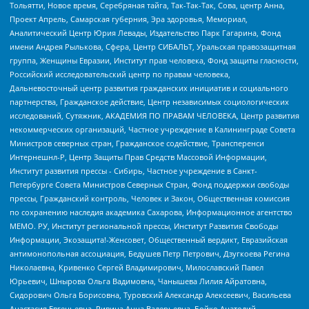
Тольятти, Новое время, Серебряная тайга, Так-Так-Так, Сова, центр Анна,
Проект Апрель, Самарская губерния, Эра здоровья, Мемориал,
Аналитический Центр Юрия Левады, Издательство Парк Гагарина, Фонд
имени Андрея Рылькова, Сфера, Центр СИБАЛЬТ, Уральская правозащитная
группа, Женщины Евразии, Институт прав человека, Фонд защиты гласности,
Российский исследовательский центр по правам человека,
Дальневосточный центр развития гражданских инициатив и социального
партнерства, Гражданское действие, Центр независимых социологических
исследований, Сутяжник, АКАДЕМИЯ ПО ПРАВАМ ЧЕЛОВЕКА, Центр развития
некоммерческих организаций, Частное учреждение в Калининграде Совета
Министров северных стран, Гражданское содействие, Трансперенси
Интернешнл-Р, Центр Защиты Прав Средств Массовой Информации,
Институт развития прессы - Сибирь, Частное учреждение в Санкт-
Петербурге Совета Министров Северных Стран, Фонд поддержки свободы
прессы, Гражданский контроль, Человек и Закон, Общественная комиссия
по сохранению наследия академика Сахарова, Информационное агентство
МЕМО. РУ, Институт региональной прессы, Институт Развития Свободы
Информации, Экозащита!-Женсовет, Общественный вердикт, Евразийская
антимонопольная ассоциация, Бедушев Петр Петрович, Дзугкоева Регина
Николаевна, Кривенко Сергей Владимирович, Милославский Павел
Юрьевич, Шнырова Ольга Вадимовна, Чанышева Лилия Айратовна,
Сидорович Ольга Борисовна, Туровский Александр Алексеевич, Васильева
Анастасия Евгеньевна, Ривина Анна Валерьевна, Бойко Анатолий