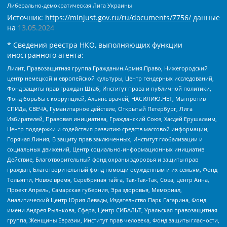
Либерально-демократическая Лига Украины
Источник:
https://minjust.gov.ru/ru/documents/7756/
данные
на
13.05.2024
* Сведения реестра НКО, выполняющих функции
иностранного агента:
Лилит, Правозащитная группа Гражданин.Армия.Право, Нижегородский
центр немецкой и европейской культуры, Центр гендерных исследований,
Фонд защиты прав граждан Штаб, Институт права и публичной политики,
Фонд борьбы с коррупцией, Альянс врачей, НАСИЛИЮ.НЕТ, Мы против
СПИДа, СВЕЧА, Гуманитарное действие, Открытый Петербург, Лига
Избирателей, Правовая инициатива, Гражданский Союз, Хасдей Ерушалаим,
Центр поддержки и содействия развитию средств массовой информации,
Горячая Линия, В защиту прав заключенных, Институт глобализации и
социальных движений, Центр социально-информационных инициатив
Действие, Благотворительный фонд охраны здоровья и защиты прав
граждан, Благотворительный фонд помощи осужденным и их семьям, Фонд
Тольятти, Новое время, Серебряная тайга, Так-Так-Так, Сова, центр Анна,
Проект Апрель, Самарская губерния, Эра здоровья, Мемориал,
Аналитический Центр Юрия Левады, Издательство Парк Гагарина, Фонд
имени Андрея Рылькова, Сфера, Центр СИБАЛЬТ, Уральская правозащитная
группа, Женщины Евразии, Институт прав человека, Фонд защиты гласности,