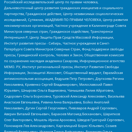
Российский исследовательский центр по правам человека,
Дальневосточный центр развития гражданских инициатив и социального
партнерства, Гражданское действие, Центр независимых социологических
исследований, Сутяжник, АКАДЕМИЯ ПО ПРАВАМ ЧЕЛОВЕКА, Центр развития
некоммерческих организаций, Частное учреждение в Калининграде Совета
Министров северных стран, Гражданское содействие, Трансперенси
Интернешнл-Р, Центр Защиты Прав Средств Массовой Информации,
Институт развития прессы - Сибирь, Частное учреждение в Санкт-
Петербурге Совета Министров Северных Стран, Фонд поддержки свободы
прессы, Гражданский контроль, Человек и Закон, Общественная комиссия
по сохранению наследия академика Сахарова, Информационное агентство
МЕМО. РУ, Институт региональной прессы, Институт Развития Свободы
Информации, Экозащита!-Женсовет, Общественный вердикт, Евразийская
антимонопольная ассоциация, Бедушев Петр Петрович, Дзугкоева Регина
Николаевна, Кривенко Сергей Владимирович, Милославский Павел
Юрьевич, Шнырова Ольга Вадимовна, Чанышева Лилия Айратовна,
Сидорович Ольга Борисовна, Туровский Александр Алексеевич, Васильева
Анастасия Евгеньевна, Ривина Анна Валерьевна, Бойко Анатолий
Николаевич, Дугин Сергей Георгиевич, Пивоваров Андрей Сергеевич,
Аверин Виталий Евгеньевич, Барахоев Магомед Бекханович, Шарипков
Олег Викторович, Мошель Ирина Ароновна, Шведов Григорий Сергеевич,
Пономарев Лев Александрович, Каргалицкий Борис Юльевич, Созаев
Валерий Валерьевич, Исламов Тимур Рифгатович, Романова Ольга