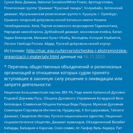
Сунна Валь Джамаа, National Socialism/White Power, Артподготовка,
Религиозная группа “Джамаат “Красный пахарь”, Колумбайн, Хатлонский
джамаат, Мусульманская религиозная группа п. Кушкуль г. Оренбург,
Крымско-татарский добровольческий батальон имени Номана
Челебиджихана, Азов, Партия исламского возрождения Таджикистана,
Народная самооборона, Дуббайский джамаат, московская ячейка, Батал-
Хаджи Белхороев, Маньяки Культ Убийц, Молодёжь Которая Улыбается,
Легион Свобода России, Айдар, Русский добровольческий корпус
Источник:
http://nac.gov.ru/terroristicheskie-i-ekstremistskie-
organizacii-i-materialy.html
данные на
16.11.2023
* Перечень общественных объединений и религиозных
организаций в отношении которых судом принято
вступившее в законную силу решение о ликвидации или
запрете деятельности:
Национал-большевистская партия, ВЕК РА, Рада земли Кубанской Духовно
Родовой Державы Русь, Община Духовного Управления Асгардской Веси
Беловодья, Славянская Община Капища Веды Перуна, Мужская Духовная
Семинария Староверов-Инглингов, Нурджулар, К Богодержавию, Таблиги
Джамаат, Свидетели Иеговы, Русское национальное единство, Национал-
социалистическое общество, Джамаат мувахидов, Объединенный Вилайат
Кабарды, Балкарии и Карачая, Союз славян, Ат-Такфир Валь-Хиджра, Пит