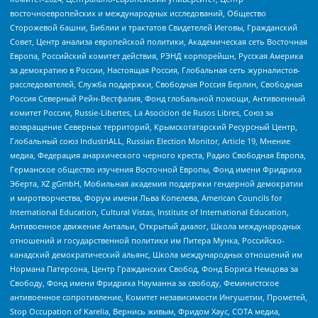
восточноевропейских и международных исследований, Общество
Сторожевой башни, Библии и трактатов Свидетелей Иеговы, Гражданский
Совет, Центр анализа европейской политики, Академическая сеть Восточная
Европа, Российский комитет действия, РЭНД корпорейшн, Русская Америка
за демократию в России, Настоящая Россия, Глобальная сеть журналистов-
расследователей, Служба поддержки, Свободная Россия Берлин, Свободная
Россия Северный Рейн-Вестфалия, Фонд глобальной помощи, Антивоенный
комитет России, Russie-Libertes, La Asocicion de Rusos Libres, Союз за
возвращение Северных территорий, Крымскотатарский Ресурсный Центр,
Глобальный союз IndustriALL, Russian Election Monitor, Article 19, Мнение
медиа, Федерация анархического черного креста, Радио Свободная Европа,
Германское общество изучения Восточной Европы, Фонд имени Фридриха
Эберта, XZ gGmbH, Мобильная академия поддержки гендерной демократии
и миротворчества, Форум имени Льва Копелева, American Councils for
International Education, Cultural Vistas, Institute of International Education,
Антивоенное движение Антальи, Открытый диалог, Школа международных
отношений и государственной политики им Питера Мунка, Российско-
канадский демократический альянс, Школа международных отношений им
Нормана Патерсона, Центр Гражданских Свобод, Фонд Бориса Немцова за
Свободу, Фонд имени Фридриха Науманна за свободу, Феминистское
антивоенное сопротивление, Комитет независимости Ингушетии, Прометей,
Stop Occupation of Karelia, Вернись живым, Фридом Хаус, СОТА медиа,