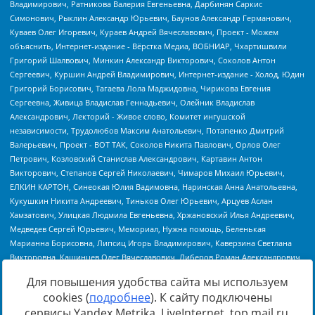
Для повышения удобства сайта мы используем
cookies (
подробнее
). К сайту подключены
сервисы Yandex.Metrika, LiveInternet, top.mail.ru,