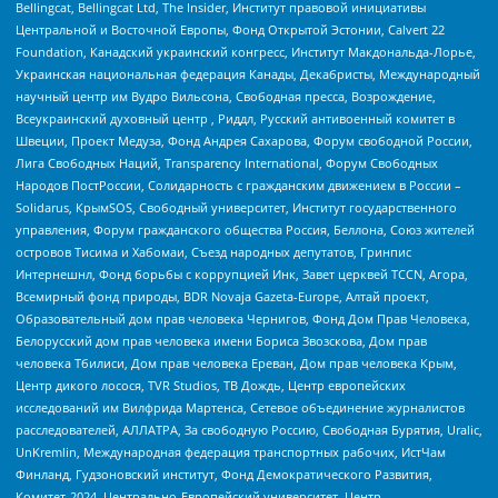
Bellingcat, Bellingcat Ltd, The Insider, Институт правовой инициативы
Центральной и Восточной Европы, Фонд Открытой Эстонии, Calvert 22
Foundation, Канадский украинский конгресс, Институт Макдональда-Лорье,
Украинская национальная федерация Канады, Декабристы, Международный
научный центр им Вудро Вильсона, Свободная пресса, Возрождение,
Всеукраинский духовный центр , Риддл, Русский антивоенный комитет в
Швеции, Проект Медуза, Фонд Андрея Сахарова, Форум свободной России,
Лига Свободных Наций, Transparеncy International, Форум Свободных
Народов ПостРоссии, Солидарность с гражданским движением в России –
Solidarus, КрымSOS, Свободный университет, Институт государственного
управления, Форум гражданского общества Россия, Беллона, Союз жителей
островов Тисима и Хабомаи, Съезд народных депутатов, Гринпис
Интернешнл, Фонд борьбы с коррупцией Инк, Завет церквей TCCN, Агора,
Всемирный фонд природы, BDR Novaja Gazeta-Europe, Алтай проект,
Образовательный дом прав человека Чернигов, Фонд Дом Прав Человека,
Белорусский дом прав человека имени Бориса Звозскова, Дом прав
человека Тбилиси, Дом прав человека Ереван, Дом прав человека Крым,
Центр дикого лосося, TVR Studios, ТВ Дождь, Центр европейских
исследований им Вилфрида Мартенса, Сетевое объединение журналистов
расследователей, АЛЛАТРА, За свободную Россию, Свободная Бурятия, Uralic,
UnKremlin, Международная федерация транспортных рабочих, ИстЧам
Финланд, Гудзоновский институт, Фонд Демократического Развития,
Комитет-2024, Центрально-Европейский университет, Центр