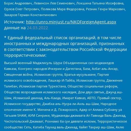
Борис Андреевич, Левинсон Лев Семенович, Локшина Татьяна Иосифовна,
Орлов Олег Петрович, Полякова Мара Федоровна, Резник Генри Маркович,
Захаров Герман Константинович
Источник:
http://unro.minjust.ru/NKOForeignAgent.aspx
данные на
24.03.2022
* Единый федеральный список организаций, в том числе
иностранных и международных организаций, признанных
в соответствии с законодательством Российской Федерации
террористическими:
Высший военный Маджлисуль Шура Объединенных сил моджахедов
Кавказа, Конгресс народов Ичкерии и Дагестана, База, Асбат аль-Ансар,
Священная война, Исламская группа, Братья-мусульмане, Партия
исламского освобождения, Лашкар-И-Тайба, Исламская группа, Движение
Талибан, Исламская партия Туркестана, Общество социальных реформ,
Общество возрождения исламского наследия, Дом двух святых, Джунд аш-
Шам, Исламский джихад, Аль-Каида, Имарат Кавказ, АБТО, Правый сектор,
Исламское государство, Джабха аль-Нусра ли-Ахль аш-Шам, Народное
ополчение имени К. Минина и Д. Пожарского, Аджр от Аллаха Субхану уа
Тагьаля SHAM, АУМ Синрике, Муджахеды джамаата Ат-Тавхида Валь-Джихад,
Чистопольский Джамаат, Рохнамо ба суи давлати исломи, Террористическое
сообщество Сеть, Катиба Таухид валь-Джихад, Хайят Тахрир аш-Шам, Ахлю