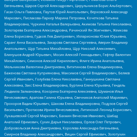
Евгеньевна, Щаров Сергей Алексадрович, Цирульников Борис Альбертович,
Гасан Ольга Павловна, Паутов Юрий Анатольевич, Верховский Александр
Маркович, Пислакова-Паркер Марина Петровна, Кочеткова Татьяна
Владимировна, Чуркина Наталья Валерьевна, Акимова Татьяна Николаевна,
Золотарева Екатерина Александровна, Рачинский Ян Збигневич, Жемкова
Елена Борисовна, Гудков Лев Дмитриевич, Илларионова Юлия Юрьевна,
Саранг Анна Васильевна, Захарова Светлана Сергеевна, Аверин Владимир
Анатольевич, Щур Татьяна Михайловна, Щур Николай Алексеевич,
Блинушов Андрей Юрьевич, Мосин Алексей Геннадьевич, Гефтер Валентин
Михайлович, Симонов Алексей Кириллович, Флиге Ирина Анатольевна,
Мельникова Валентина Дмитриевна, Вититинова Елена Владимировна,
Баженова Светлана Куприяновна, Максимов Сергей Владимирович, Беляев
Сергей Иванович, Голубева Елена Николаевна, Ганнушкина Светлана
Алексеевна, Закс Елена Владимировна, Буртина Елена Юрьевна, Гендель
Людмила Залмановна, Кокорина Екатерина Алексеевна, Шуманов Илья
Вячеславович, Арапова Галина Юрьевна, Свечников Анатолий Мариевич,
Прохоров Вадим Юрьевич, Шахова Елена Владимировна, Подузов Сергей
Васильевич, Протасова Ирина Вячеславовна, Литинский Леонид Борисович,
Лукашевский Сергей Маркович, Бахмин Вячеслав Иванович, Шабад
Анатолий Ефимович, Сухих Дарья Николаевна, Орлов Олег Петрович,
Добровольская Анна Дмитриевна, Королева Александра Евгеньевна,
Смирнов Владимир Александрович, Вицин Сергей Ефимович, Золотухин