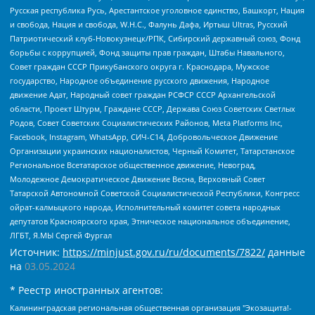
Русская республика Русь, Арестантское уголовное единство, Башкорт, Нация
и свобода, Нация и свобода, W.H.С., Фалунь Дафа, Иртыш Ultras, Русский
Патриотический клуб-Новокузнецк/РПК, Сибирский державный союз, Фонд
борьбы с коррупцией, Фонд защиты прав граждан, Штабы Навального,
Совет граждан СССР Прикубанского округа г. Краснодара, Мужское
государство, Народное объединение русского движения, Народное
движение Адат, Народный совет граждан РСФСР СССР Архангельской
области, Проект Штурм, Граждане СССР, Держава Союз Советских Светлых
Родов, Совет Советских Социалистических Районов, Meta Platforms Inc,
Facebook, Instagram, WhatsApp, СИЧ-С14, Добровольческое Движение
Организации украинских националистов, Черный Комитет, Татарстанское
Региональное Всетатарское общественное движение, Невоград,
Молодежное Демократическое Движение Весна, Верховный Совет
Татарской Автономной Советской Социалистической Республики, Конгресс
ойрат-калмыцкого народа, Исполнительный комитет совета народных
депутатов Красноярского края, Этническое национальное объединение,
ЛГБТ, Я.МЫ Сергей Фургал
Источник:
https://minjust.gov.ru/ru/documents/7822/
данные
на
03.05.2024
* Реестр иностранных агентов:
Калининградская региональная общественная организация "Экозащита!-Женсовет", Фонд содействия защите прав и свобод граждан "Общественный вердикт", Фонд "Институт Развития Свободы Информации", Частное учреждение "Информационное агентство МЕМО. РУ", Региональная общественная организация "Общественная комиссия по сохранению наследия академика Сахарова", Фонд поддержки свободы прессы, Санкт-Петербургская общественная правозащитная организация "Гражданский контроль", Межрегиональная общественная организация "Информационно-просветительский центр "Мемориал", Региональный Фонд "Центр Защиты Прав Средств Массовой Информации", с 05.12.2023 Фонд "Центр Защиты Прав Средств массовой информации", Региональная общественная благотворительная организация помощи беженцам и мигрантам "Гражданское содействие", Негосударственное образовательное учреждение дополнительного профессионального образования (повышение квалификации) специалистов "АКАДЕМИЯ ПО ПРАВАМ ЧЕЛОВЕКА", Свердловская региональная общественная организация "Сутяжник", Автономная некоммерческая организация "Центр независимых социологических исследований", Союз общественных объединений "Российский исследовательский центр по правам человека", Региональное общественное учреждение научно-информационный центр "МЕМОРИАЛ", Некоммерческая организация "Фонд защиты гласности", Автономная некоммерческая организация "Институт прав человека", Городская общественная организация "Екатеринбургское общество "МЕМОРИАЛ", Городская общественная организация "Рязанское историко-просветительское и правозащитное общество "Мемориал" (Рязанский Мемориал), Челябинский региональный орган общественной самодеятельности – женское общественное объединение "Женщины Евразии", Челябинский региональный орган общественной самодеятельности "Уральская правозащитная группа", Фонд содействия защите здоровья и социальной справедливости имени Андрея Рылькова, Автономная Некоммерческая Организация "Аналитический Центр Юрия Левады", Автономная некоммерческая организация социальной поддержки населения "Проект Апрель", Региональная общественная организация помощи женщинам и детям, находящимся в кризисной ситуации "Информационно-методический центр "Анна", Фонд содействия развитию массовых коммуникаций и правовому просвещению "Так-так-Так", Фонд содействия устойчивому развитию "Серебряная тайга", Свердловский региональный общественный фонд социальных проектов "Новое время", "Idel.Реалии", Кавказ.Реалии, Крым.Реалии, Телеканал Настоящее Время, Татаро-башкирская служба Радио Свобода (Azatliq Radiosi), Радио Свободная Европа/Радио Свобода (PCE/PC), "Сибирь.Реалии", "Фактограф", Благотворительный фонд помощи осужденным и их семьям, Автономная некоммерческая организация "Институт глобализации и социальных движений", Фонд "В защиту прав заключенных", Частное учреждение "Центр поддержки и содействия развитию средств массовой информации", Пензенский региональный общественный благотворительный фонд "Гражданский союз", "Север.Реалии", Некоммерческая организация Фонд "Правовая инициатива", Общество с ограниченной ответственностью "Радио Свободная Европа/Радио Свобода", Чешское информационное агентство "MEDIUM-ORIENT", Красноярская региональная общественная организация "Мы против СПИДа", Камалягин Денис Николаевич, Маркелов Сергей Евгеньевич, Пономарев Лев Александрович, Савицкая Людмила Алексеевна, Автономная некоммерческая организация "Центр по работе с проблемой насилия "НАСИЛИЮ.НЕТ", Межрегиональный профессиональный союз работников здравоохранения "Альянс врачей", Юридическое лицо, зарегистрированное в Латвийской Республике, SIA "Medusa Project" (регистрационный номер 40103797863, дата регистрации 10.06.2014), Некоммерческая организация "Фонд по борьбе с коррупцией", Автономная некоммерческая организация "Институт права и публичной политики", Баданин Роман Сергеевич, Гликин Максим Александрович, Железнова Мария Михайловна, Лукьянова Юлия Сергеевна, Маетная Елизавета Витальевна, Маняхин Петр Борисович, Чуракова Ольга Владимировна, Ярош Юлия Петровна, Юридическое лицо "The Insider SIA", зарегистрированное в Риге, Латвийская Республика (дата регистрации 26.06.2015), являющееся администратором доменного имени интернет-издания "The Insider SIA", https://theins.ru, Постернак Алексей Евгеньевич, Рубин Михаил Аркадьевич, Анин Роман Александрович, Юридическое лицо Istories fonds, зарегистрированное в Латвийской Республике (регистрационный номер 50008295751, дата регистрации 24.02.2020), Великовский Дмитрий Александрович, Долинина Ирина Николаевна, Мароховская Алеся Алексеевна, Шлейнов Роман Юрьевич, Шмагун Олеся Валентиновна, Общество с ограниченной ответственностью "Альтаир 2021", Общество с ограниченной ответственностью "Вега 2021", Общество с ограниченной ответственностью "Главный редактор 2021", Общество с ограниченной ответственностью "Ромашки монолит", Важенков Артем Валерьевич, Ивановская областная общественная организация "Центр гендерных исследований", Гурман Юрий Альбертович, Медиапроект "ОВД-Инфо", Егоров Владимир Владимирович, Жилинский Владимир Александрович, Общество с ограниченной ответственностью "ЗП", Иванова София Юрьевна, Карезина Инна Павловна, Кильтау Екатерина Викторовна, Петров Алексей Викторович, Пискунов Сергей Евгеньевич, Смирнов Сергей Сергеевич, Тихонов Михаил Сергеевич, Общество с ограниченной ответственностью "ЖУРНАЛИСТ-ИНОСТРАННЫЙ АГЕНТ", Арапова Галина Юрьевна, Вольтская Татьяна Анатольевна, Американская компания "Mason G.E.S. Anonymous Foundation" (США), являющаяся владельцем интернет-издания https://mnews.world/, Компания "Stichting Bellingcat", зарегистрированная в Нидерландах (дата регистрации 11.07.2018), Захаров Андрей Вячеславович, Клепиковская Екатерина Дмитриевна, Общество с ограниченной ответственностью "МЕМО", Перл Роман Александрович, Симонов Евгений Алексеевич, Соловьева Елена Анатольевна, Сотников Даниил Владимирович, Сурначева Елизавета Дмитриевна, Автономная некоммерческая организация по защите прав человека и информированию населения "Якутия – Наше Мнение", Общество с ограниченной ответственностью "Москоу диджитал медиа", с 26.01.2023 Общество с ограниченной ответственностью "Чайка Белые сады", Ветошкина Валерия Валерьевна, Заговора Максим Александрович, Межрегиональное общественное движение "Российская ЛГБТ - сеть", Оленичев Максим Владимирович, Павлов Иван Юрьевич, Скворцова Елена Сергеевна, Общество с ограниченной ответственностью "Как бы инагент", Кочетков Игорь Викторович, Общество с ограниченной ответственностью "Честные выборы", Еланчик Олег Александрович, Общество с ограниченной ответственностью "Нобелевский призыв", Гималова Регина Эмилевна, Григорьев Андрей Валерьевич, Григорьева Алина Александровна, Ассоциация по содействию защите прав призывников, альтернативнослужащих и военнослужащих "Правозащитная группа "Гражданин.Армия.Право", Хисамова Регина Фаритовна, Автономная некоммерческая организация по реализации социально-правовых программ "Лилит", Дальневосточное общественное движение "Маяк", Санкт-Петербургская ЛГБТ-инициативная группа "Выход", Инициативная группа ЛГБТ+ "Реверс", Алексеев Андрей Викторович, Бекбулатова Таисия Львовна, Беляев Иван Михайлович, Владыкина Елена Сергеевна, Гельман Марат Александрович, Никульшина Вероника Юрьевна, Толоконникова Надежда Андреевна, Шендерович Виктор Анатольевич, Общество с ограниченной ответственностью "Данное сообщение", Общество с ограниченной ответственностью Издательский дом "Новая глава", Айнбиндер Александра Александровна, Московский комьюнити-центр для ЛГБТ+инициатив, Благотворительный фонд развития филантропии, Deutsche Welle (Германия, Kurt-Schumacher-Strasse 3, 53113 Bonn), Борзунова Мария Михайловна, Воробьев Виктор Викторович, Голубева Анна Львовна, Константинова Алла Михайловна, Малкова Ирина Владимировна, Мурадов Мурад Абдулгалимович, Осетинская Елизавета Николаевна, Понасенков Евгений Николаевич, Ганапольский Матвей Юрьевич, Киселев Евгений Алексеевич, Борухович Ирина Григорьевна, Дремин Иван Тимофеевич, Дубровский Дмитрий Викторович, Красноярская региональная общественная организация поддержки и развития альтернативных образовательных технологий и межкультурных коммуникаций "ИНТЕРРА", Маяковская Екатерина Алексеевна, Фейгин Марк Захарович, Филимонов Андрей Викторович, Дзугкоева Регина Николаевна, Доброхотов Роман Александрович, Дудь Юрий Александрович, Елкин Сергей Владимирович, Кругликов Кирилл Игоревич, Сабунаева Мария Леонидовна, Семенов Алексей Владимирович, Шаинян Карен Багратович, Шульман Екатерина Михайловна, Асафьев Артур Валерьевич, Вахштайн Виктор Семенович, Венедиктов Алексей Алексеевич, Лушникова Екатерина Евгеньевна, Волков Леонид Михайлович, Невзоров Александр Глебович, Пархоменко Сергей Борисович, Сироткин Ярослав Николаевич, Кара-Мурза Владимир Владимирович, Баранова Наталья Владимировна, Гозман Леонид Яковлевич, Кагарлицкий Борис Юльевич, Климарев Михаил Валерьевич, Милов Владимир Станиславович, Автономная некоммерческая организация Краснодарский центр современного искусства "Типография", Моргенштерн Алишер Тагирович, Соболь Любовь Эдуардовна, Общество с ограниченной ответственностью "ЛИЗА НОРМ", Каспаров Гарри Кимович, Ходорковский Михаил Борисович, Общество с ограниченной ответственностью "Апрельские тезисы", Данилович Ирина Брониславовна, Кашин Олег Владимирович, Петров Николай Владимирович, Пивоваров Алексей Владимирович, Соколов Михаил Владимирович, Цветкова Юлия Владимировна, Чичваркин Евгений Александрович, Комитет против пыток/Команда против пыток, Общество с ограниченной ответственностью "Первый научный", Общество с ограниченной ответственностью "Вертолет и ко", Белоцерковская Вероника Борисовна, Кац Максим Евгеньевич, Лазарева Татьяна Юрьевна, Шаведдинов Руслан Табризович, Яшин Илья Валерьевич, Общество с ограниченной ответственностью "Иноагент ААВ", Алешковский Дмитрий Петрович, Альбац Евгения Марковна, Быков Дмитрий Львович, Галямина Юлия Евгеньевна, Лойко Сергей Леонидович, Мартынов Кирилл Константинович, Медведев Сергей Александрович, Крашенинников Федор Геннадиевич, Гордеева Катерина Вл