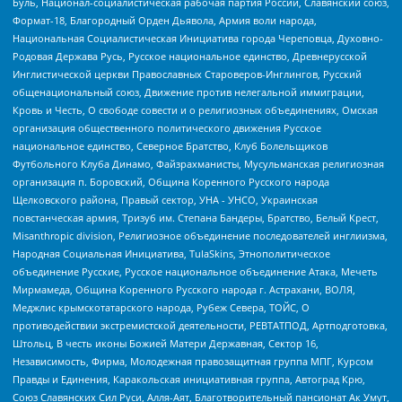
Буль, Национал-социалистическая рабочая партия России, Славянский союз,
Формат-18, Благородный Орден Дьявола, Армия воли народа,
Национальная Социалистическая Инициатива города Череповца, Духовно-
Родовая Держава Русь, Русское национальное единство, Древнерусской
Инглистической церкви Православных Староверов-Инглингов, Русский
общенациональный союз, Движение против нелегальной иммиграции,
Кровь и Честь, О свободе совести и о религиозных объединениях, Омская
организация общественного политического движения Русское
национальное единство, Северное Братство, Клуб Болельщиков
Футбольного Клуба Динамо, Файзрахманисты, Мусульманская религиозная
организация п. Боровский, Община Коренного Русского народа
Щелковского района, Правый сектор, УНА - УНСО, Украинская
повстанческая армия, Тризуб им. Степана Бандеры, Братство, Белый Крест,
Misanthropic division, Религиозное объединение последователей инглиизма,
Народная Социальная Инициатива, TulaSkins, Этнополитическое
объединение Русские, Русское национальное объединение Атака, Мечеть
Мирмамеда, Община Коренного Русского народа г. Астрахани, ВОЛЯ,
Меджлис крымскотатарского народа, Рубеж Севера, ТОЙС, О
противодействии экстремистской деятельности, РЕВТАТПОД, Артподготовка,
Штольц, В честь иконы Божией Матери Державная, Сектор 16,
Независимость, Фирма, Молодежная правозащитная группа МПГ, Курсом
Правды и Единения, Каракольская инициативная группа, Автоград Крю,
Союз Славянских Сил Руси, Алля-Аят, Благотворительный пансионат Ак Умут,