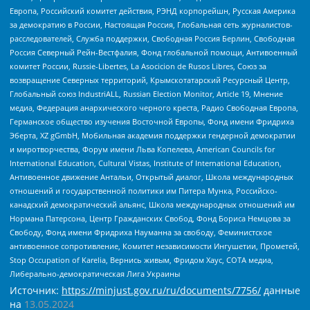
Европа, Российский комитет действия, РЭНД корпорейшн, Русская Америка
за демократию в России, Настоящая Россия, Глобальная сеть журналистов-
расследователей, Служба поддержки, Свободная Россия Берлин, Свободная
Россия Северный Рейн-Вестфалия, Фонд глобальной помощи, Антивоенный
комитет России, Russie-Libertes, La Asocicion de Rusos Libres, Союз за
возвращение Северных территорий, Крымскотатарский Ресурсный Центр,
Глобальный союз IndustriALL, Russian Election Monitor, Article 19, Мнение
медиа, Федерация анархического черного креста, Радио Свободная Европа,
Германское общество изучения Восточной Европы, Фонд имени Фридриха
Эберта, XZ gGmbH, Мобильная академия поддержки гендерной демократии
и миротворчества, Форум имени Льва Копелева, American Councils for
International Education, Cultural Vistas, Institute of International Education,
Антивоенное движение Антальи, Открытый диалог, Школа международных
отношений и государственной политики им Питера Мунка, Российско-
канадский демократический альянс, Школа международных отношений им
Нормана Патерсона, Центр Гражданских Свобод, Фонд Бориса Немцова за
Свободу, Фонд имени Фридриха Науманна за свободу, Феминистское
антивоенное сопротивление, Комитет независимости Ингушетии, Прометей,
Stop Occupation of Karelia, Вернись живым, Фридом Хаус, СОТА медиа,
Либерально-демократическая Лига Украины
Источник:
https://minjust.gov.ru/ru/documents/7756/
данные
на
13.05.2024