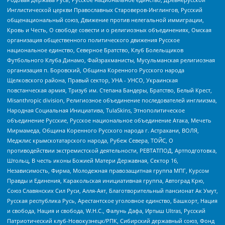
Инглистической церкви Православных Староверов-Инглингов, Русский
общенациональный союз, Движение против нелегальной иммиграции,
Кровь и Честь, О свободе совести и о религиозных объединениях, Омская
организация общественного политического движения Русское
национальное единство, Северное Братство, Клуб Болельщиков
Футбольного Клуба Динамо, Файзрахманисты, Мусульманская религиозная
организация п. Боровский, Община Коренного Русского народа
Щелковского района, Правый сектор, УНА - УНСО, Украинская
повстанческая армия, Тризуб им. Степана Бандеры, Братство, Белый Крест,
Misanthropic division, Религиозное объединение последователей инглиизма,
Народная Социальная Инициатива, TulaSkins, Этнополитическое
объединение Русские, Русское национальное объединение Атака, Мечеть
Мирмамеда, Община Коренного Русского народа г. Астрахани, ВОЛЯ,
Меджлис крымскотатарского народа, Рубеж Севера, ТОЙС, О
противодействии экстремистской деятельности, РЕВТАТПОД, Артподготовка,
Штольц, В честь иконы Божией Матери Державная, Сектор 16,
Независимость, Фирма, Молодежная правозащитная группа МПГ, Курсом
Правды и Единения, Каракольская инициативная группа, Автоград Крю,
Союз Славянских Сил Руси, Алля-Аят, Благотворительный пансионат Ак Умут,
Русская республика Русь, Арестантское уголовное единство, Башкорт, Нация
и свобода, Нация и свобода, W.H.С., Фалунь Дафа, Иртыш Ultras, Русский
Патриотический клуб-Новокузнецк/РПК, Сибирский державный союз, Фонд