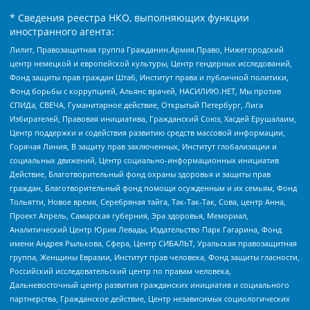
* Сведения реестра НКО, выполняющих функции
иностранного агента:
Лилит, Правозащитная группа Гражданин.Армия.Право, Нижегородский
центр немецкой и европейской культуры, Центр гендерных исследований,
Фонд защиты прав граждан Штаб, Институт права и публичной политики,
Фонд борьбы с коррупцией, Альянс врачей, НАСИЛИЮ.НЕТ, Мы против
СПИДа, СВЕЧА, Гуманитарное действие, Открытый Петербург, Лига
Избирателей, Правовая инициатива, Гражданский Союз, Хасдей Ерушалаим,
Центр поддержки и содействия развитию средств массовой информации,
Горячая Линия, В защиту прав заключенных, Институт глобализации и
социальных движений, Центр социально-информационных инициатив
Действие, Благотворительный фонд охраны здоровья и защиты прав
граждан, Благотворительный фонд помощи осужденным и их семьям, Фонд
Тольятти, Новое время, Серебряная тайга, Так-Так-Так, Сова, центр Анна,
Проект Апрель, Самарская губерния, Эра здоровья, Мемориал,
Аналитический Центр Юрия Левады, Издательство Парк Гагарина, Фонд
имени Андрея Рылькова, Сфера, Центр СИБАЛЬТ, Уральская правозащитная
группа, Женщины Евразии, Институт прав человека, Фонд защиты гласности,
Российский исследовательский центр по правам человека,
Дальневосточный центр развития гражданских инициатив и социального
партнерства, Гражданское действие, Центр независимых социологических