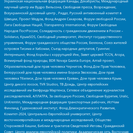
Украинская национальная федерация Канады, Декабристы, Международный
научный центр им Вудро Вильсона, Свободная пресса, Возрождение,
Всеукраинский духовный центр , Риддл, Русский антивоенный комитет в
Швеции, Проект Медуза, Фонд Андрея Сахарова, Форум свободной России,
Лига Свободных Наций, Transparеncy International, Форум Свободных
Народов ПостРоссии, Солидарность с гражданским движением в России –
Solidarus, КрымSOS, Свободный университет, Институт государственного
управления, Форум гражданского общества Россия, Беллона, Союз жителей
островов Тисима и Хабомаи, Съезд народных депутатов, Гринпис
Интернешнл, Фонд борьбы с коррупцией Инк, Завет церквей TCCN, Агора,
Всемирный фонд природы, BDR Novaja Gazeta-Europe, Алтай проект,
Образовательный дом прав человека Чернигов, Фонд Дом Прав Человека,
Белорусский дом прав человека имени Бориса Звозскова, Дом прав
человека Тбилиси, Дом прав человека Ереван, Дом прав человека Крым,
Центр дикого лосося, TVR Studios, ТВ Дождь, Центр европейских
исследований им Вилфрида Мартенса, Сетевое объединение журналистов
расследователей, АЛЛАТРА, За свободную Россию, Свободная Бурятия, Uralic,
UnKremlin, Международная федерация транспортных рабочих, ИстЧам
Финланд, Гудзоновский институт, Фонд Демократического Развития,
Комитет-2024, Центрально-Европейский университет, Центр
восточноевропейских и международных исследований, Общество
Сторожевой башни, Библии и трактатов Свидетелей Иеговы, Гражданский
Совет, Центр анализа европейской политики, Академическая сеть Восточная