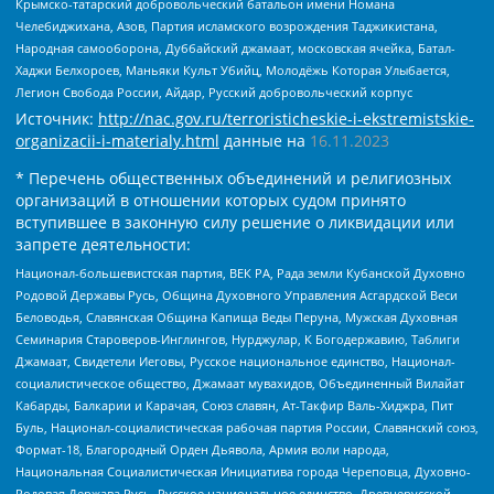
Крымско-татарский добровольческий батальон имени Номана
Челебиджихана, Азов, Партия исламского возрождения Таджикистана,
Народная самооборона, Дуббайский джамаат, московская ячейка, Батал-
Хаджи Белхороев, Маньяки Культ Убийц, Молодёжь Которая Улыбается,
Легион Свобода России, Айдар, Русский добровольческий корпус
Источник:
http://nac.gov.ru/terroristicheskie-i-ekstremistskie-
organizacii-i-materialy.html
данные на
16.11.2023
* Перечень общественных объединений и религиозных
организаций в отношении которых судом принято
вступившее в законную силу решение о ликвидации или
запрете деятельности:
Национал-большевистская партия, ВЕК РА, Рада земли Кубанской Духовно
Родовой Державы Русь, Община Духовного Управления Асгардской Веси
Беловодья, Славянская Община Капища Веды Перуна, Мужская Духовная
Семинария Староверов-Инглингов, Нурджулар, К Богодержавию, Таблиги
Джамаат, Свидетели Иеговы, Русское национальное единство, Национал-
социалистическое общество, Джамаат мувахидов, Объединенный Вилайат
Кабарды, Балкарии и Карачая, Союз славян, Ат-Такфир Валь-Хиджра, Пит
Буль, Национал-социалистическая рабочая партия России, Славянский союз,
Формат-18, Благородный Орден Дьявола, Армия воли народа,
Национальная Социалистическая Инициатива города Череповца, Духовно-
Родовая Держава Русь, Русское национальное единство, Древнерусской