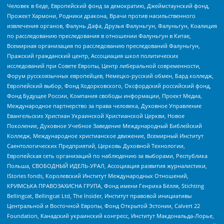
Человек в беде, Европейский фонд за демократию, Джеймстаунский фонд,
Прожект Хармони, Родники дракона, Врачи против насильственного
извлечения органов, Фалунь Дафа, Друзья Фалуньгун, Фалуньгун, Коалиция
по расследованию преследования в отношении Фалуньгун в Китае,
Всемирная организация по расследованию преследований Фалуньгун,
Пражский гражданский центр, Ассоциация школ политических
исследований при Совете Европы, Центр либеральной современности,
Форум русскоязычных европейцев, Немецко-русский обмен, Бард колледж,
Европейский выбор, Фонд Ходорковского, Оксфордский российский фонд,
Фонд Будущее России, Компания свободы информации, Проект Медиа,
Международное партнерство за права человека, Духовное Управление
Евангельских Христиан Украинской Христианской Церкви, Новое
Поколение, Духовное Учебное Заведение Международный Библейский
Колледж, Международное христианское движение, Всемирный Институт
Саентологических Предприятий, Церковь Духовной Технологии,
Европейская сеть организаций по наблюдению за выборами, Республика
Польша, СВОБОДНЫЙ ИДЕЛЬ-УРАЛ, Ассоциация развития журналистики,
IStories fonds, Королевский Институт Международных Отношений,
КРИМСЬКА ПРАВОЗАХИСНА ГРУПА, Фонд имени Генриха Бёлля, Stichting
Bellingcat, Bellingcat Ltd, The Insider, Институт правовой инициативы
Центральной и Восточной Европы, Фонд Открытой Эстонии, Calvert 22
Foundation, Канадский украинский конгресс, Институт Макдональда-Лорье,