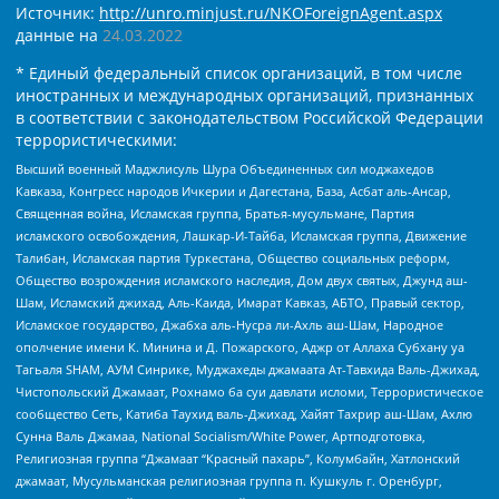
Источник:
http://unro.minjust.ru/NKOForeignAgent.aspx
данные на
24.03.2022
* Единый федеральный список организаций, в том числе
иностранных и международных организаций, признанных
в соответствии с законодательством Российской Федерации
террористическими:
Высший военный Маджлисуль Шура Объединенных сил моджахедов
Кавказа, Конгресс народов Ичкерии и Дагестана, База, Асбат аль-Ансар,
Священная война, Исламская группа, Братья-мусульмане, Партия
исламского освобождения, Лашкар-И-Тайба, Исламская группа, Движение
Талибан, Исламская партия Туркестана, Общество социальных реформ,
Общество возрождения исламского наследия, Дом двух святых, Джунд аш-
Шам, Исламский джихад, Аль-Каида, Имарат Кавказ, АБТО, Правый сектор,
Исламское государство, Джабха аль-Нусра ли-Ахль аш-Шам, Народное
ополчение имени К. Минина и Д. Пожарского, Аджр от Аллаха Субхану уа
Тагьаля SHAM, АУМ Синрике, Муджахеды джамаата Ат-Тавхида Валь-Джихад,
Чистопольский Джамаат, Рохнамо ба суи давлати исломи, Террористическое
сообщество Сеть, Катиба Таухид валь-Джихад, Хайят Тахрир аш-Шам, Ахлю
Сунна Валь Джамаа, National Socialism/White Power, Артподготовка,
Религиозная группа “Джамаат “Красный пахарь”, Колумбайн, Хатлонский
джамаат, Мусульманская религиозная группа п. Кушкуль г. Оренбург,