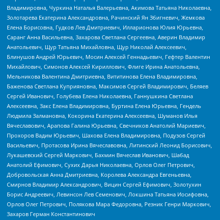
Владимировна, Чуркина Наталья Валерьевна, Акимова Татьяна Николаевна,
Золотарева Екатерина Александровна, Рачинский Ян Збигневич, Жемкова
Елена Борисовна, Гудков Лев Дмитриевич, Илларионова Юлия Юрьевна,
Саранг Анна Васильевна, Захарова Светлана Сергеевна, Аверин Владимир
Анатольевич, Щур Татьяна Михайловна, Щур Николай Алексеевич,
Блинушов Андрей Юрьевич, Мосин Алексей Геннадьевич, Гефтер Валентин
Михайлович, Симонов Алексей Кириллович, Флиге Ирина Анатольевна,
Мельникова Валентина Дмитриевна, Вититинова Елена Владимировна,
Баженова Светлана Куприяновна, Максимов Сергей Владимирович, Беляев
Сергей Иванович, Голубева Елена Николаевна, Ганнушкина Светлана
Алексеевна, Закс Елена Владимировна, Буртина Елена Юрьевна, Гендель
Людмила Залмановна, Кокорина Екатерина Алексеевна, Шуманов Илья
Вячеславович, Арапова Галина Юрьевна, Свечников Анатолий Мариевич,
Прохоров Вадим Юрьевич, Шахова Елена Владимировна, Подузов Сергей
Васильевич, Протасова Ирина Вячеславовна, Литинский Леонид Борисович,
Лукашевский Сергей Маркович, Бахмин Вячеслав Иванович, Шабад
Анатолий Ефимович, Сухих Дарья Николаевна, Орлов Олег Петрович,
Добровольская Анна Дмитриевна, Королева Александра Евгеньевна,
Смирнов Владимир Александрович, Вицин Сергей Ефимович, Золотухин
Борис Андреевич, Левинсон Лев Семенович, Локшина Татьяна Иосифовна,
Орлов Олег Петрович, Полякова Мара Федоровна, Резник Генри Маркович,
Захаров Герман Константинович