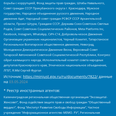
борьбы с коррупцией, Фонд защиты прав граждан, Штабы Навального,
Совет граждан СССР Прикубанского округа г. Краснодара, Мужское
государство, Народное объединение русского движения, Народное
движение Адат, Народный совет граждан РСФСР СССР Архангельской
области, Проект Штурм, Граждане СССР, Держава Союз Советских Светлых
Родов, Совет Советских Социалистических Районов, Meta Platforms Inc,
Facebook, Instagram, WhatsApp, СИЧ-С14, Добровольческое Движение
Организации украинских националистов, Черный Комитет, Татарстанское
Региональное Всетатарское общественное движение, Невоград,
Молодежное Демократическое Движение Весна, Верховный Совет
Татарской Автономной Советской Социалистической Республики, Конгресс
ойрат-калмыцкого народа, Исполнительный комитет совета народных
депутатов Красноярского края, Этническое национальное объединение,
ЛГБТ, Я.МЫ Сергей Фургал
Источник:
https://minjust.gov.ru/ru/documents/7822/
данные
на
03.05.2024
* Реестр иностранных агентов:
Калининградская региональная общественная организация "Экозащита!-Женсовет", Фонд содействия защите прав и свобод граждан "Общественный вердикт", Фонд "Институт Развития Свободы Информации", Частное учреждение "Информационное агентство МЕМО. РУ", Региональная общественная организация "Общественная комиссия по сохранению наследия академика Сахарова", Фонд поддержки свободы прессы, Санкт-Петербургская общественная правозащитная организация "Гражданский контроль", Межрегиональная общественная организация "Информационно-просветительский центр "Мемориал", Региональный Фонд "Центр Защиты Прав Средств Массовой Информации", с 05.12.2023 Фонд "Центр Защиты Прав Средств массовой информации", Региональная общественная благотворительная организация помощи беженцам и мигрантам "Гражданское содействие", Негосударственное образовательное учреждение дополнительного профессионального образования (повышение квалификации) специалистов "АКАДЕМИЯ ПО ПРАВАМ ЧЕЛОВЕКА", Свердловская региональная общественная организация "Сутяжник", Автономная некоммерческая организация "Центр независимых социологических исследований", Союз общественных объединений "Российский исследовательский центр по правам человека", Региональное общественное учреждение научно-информационный центр "МЕМОРИАЛ", Некоммерческая организация "Фонд защиты гласности", Автономная некоммерческая организация "Институт прав человека", Городская общественная организация "Екатеринбургское общество "МЕМОРИАЛ", Городская общественная организация "Рязанское историко-просветительское и правозащитное общество "Мемориал" (Рязанский Мемориал), Челябинский региональный орган общественной самодеятельности – женское общественное объединение "Женщины Евразии", Челябинский региональный орган общественной самодеятельности "Уральская правозащитная группа", Фонд содействия защите здоровья и социальной справедливости имени Андрея Рылькова, Автономная Некоммерческая Организация "Аналитический Центр Юрия Левады", Автономная некоммерческая организация социальной поддержки населения "Проект Апрель", Региональная общественная организация помощи женщинам и детям, находящимся в кризисной ситуации "Информационно-методический центр "Анна", Фонд содействия развитию массовых коммуникаций и правовому просвещению "Так-так-Так", Фонд содействия устойчивому развитию "Серебряная тайга", Свердловский региональный общественный фонд социальных проектов "Новое время", "Idel.Реалии", Кавказ.Реалии, Крым.Реалии, Телеканал Настоящее Время, Татаро-башкирская служба Радио Свобода (Azatliq Radiosi), Радио Свободная Европа/Радио Свобода (PCE/PC), "Сибирь.Реалии", "Фактограф", Благотворительный фонд помощи осужденным и их семьям, Автономная некоммерческая организация "Институт глобализации и социальных движений", Фонд "В защиту прав заключенных", Частное учреждение "Центр поддержки и содействия развитию средств массовой информации", Пензенский региональный общественный благотворительный фонд "Гражданский союз", "Север.Реалии", Некоммерческая организация Фонд "Правовая инициатива", Общество с ограниченной ответственностью "Радио Свободная Европа/Радио Свобода", Чешское информационное агентство "MEDIUM-ORIENT", Красноярская региональная общественная организация "Мы против СПИДа", Камалягин Денис Николаевич, Маркелов Сергей Евгеньевич, Пономарев Лев Александрович, Савицкая Людмила Алексеевна, Автономная некоммерческая организация "Центр по работе с проблемой насилия "НАСИЛИЮ.НЕТ", Межрегиональный профессиональный союз работников здравоохранения "Альянс врачей", Юридическое лицо, зарегистрированное в Латвийской Республике, SIA "Medusa Project" (регистрационный номер 40103797863, дата регистрации 10.06.2014), Некоммерческая организация "Фонд по борьбе с коррупцией", Автономная некоммерческая организация "Институт права и публичной политики", Баданин Роман Сергеевич, Гликин Максим Александрович, Железнова Мария Михайловна, Лукьянова Юлия Сергеевна, Маетная Елизавета Витальевна, Маняхин Петр Борисович, Чуракова Ольга Владимировна, Ярош Юлия Петровна, Юридическое лицо "The Insider SIA", зарегистрированное в Риге, Латвийская Республика (дата регистрации 26.06.2015), являющееся администратором доменного имени интернет-издания "The Insider SIA", https://theins.ru, Постернак Алексей Евгеньевич, Рубин Михаил Аркадьевич, Анин Роман Александрович, Юридическое лицо Istories fonds, зарегистрированное в Латвийской Республике (регистрационный номер 50008295751, дата регистрации 24.02.2020), Великовский Дмитрий Александрович, Долинина Ирина Николаевна, Мароховская Алеся Алексеевна, Шлейнов Роман Юрьевич, Шмагун Олеся Валентиновна, Общество с ограниченной ответственностью "Альтаир 2021", Общество с ограниченной ответственностью "Вега 2021", Общество с ограниченной ответственностью "Главный редактор 2021", Общество с ограниченной ответственностью "Ромашки монолит", Важенков Артем Валерьевич, Ивановская областная общественная организация "Центр гендерных исследований", Гурман Юрий Альбертович, Медиапроект "ОВД-Инфо", Егоров Владимир Владимирович, Жилинский Владимир Александрович, Общество с ограниченной ответственностью "ЗП", Иванова София Юрьевна, Карезина Инна Павловна, Кильтау Екатерина Викторовна, Петров Алексей Викторович, Пискунов Сергей Евгеньевич, Смирнов Сергей Сергеевич, Тихонов Михаил Сергеевич, Общество с ограниченной ответственностью "ЖУРНАЛИСТ-ИНОСТРАННЫЙ АГЕНТ", Арапова Галина Юрьевна, Вольтская Татьяна Анатольевна, Американская компания "Mason G.E.S. Anonymous Foundation" (США), являющаяся владельцем интернет-издания https://mnews.world/, Компания "Stichting Bellingcat", зарегистрированная в Нидерландах (дата регистрации 11.07.2018), Захаров Андрей Вячеславович, Клепиковская Екатерина Дмитриевна, Общество с ограниченной ответственностью "МЕМО", Перл Роман Александрович, Симонов Евгений Алексеевич, Соловьева Елена Анатольевна, Сотников Даниил Владимирович, Сурначева Елизавета Дмитриевна, Автономная некоммерческая организация по защите прав человека и информированию населения "Якутия – Наше Мнение", Общество с ограниченной ответственностью "Москоу диджитал медиа", с 26.01.2023 Общество с ограниченной ответственностью "Чайка Белые сады", Ветошкина Валерия Валерьевна, Заговора Максим Александрович, Межрегиональное общественное движение "Российская ЛГБТ - сеть", Оленичев Максим Владимирович, Павлов Иван Юрьевич, Скворцова Елена Сергеевна, Общество с ограниченной ответственностью "Как бы инагент", Кочетков Игорь Викторович, Общество с ограниченной ответственностью "Честные выборы", Еланчик Олег Александрович, Общество с ограниченной ответственностью "Нобелевский призыв", Гималова Регина Эмилевна, Григорьев Андрей Валерьевич, Григорьева Алина Александровна, Ассоциация по содействию защите прав призывников, альтернативнослужащих и военнослужащих "Правозащитная группа "Гражданин.Армия.Право", Хисамова Регина Фаритовна, Автономная некоммерческая организация по реализации социально-правовых программ "Лилит", Дальневосточное общественное движение "Маяк", Санкт-Петербургская ЛГБТ-инициативная группа "Выход", Инициативная группа ЛГБТ+ "Реверс", Алексеев Андрей Викторович, Бекбулатова Таисия Львовна, Беляев Иван Михайлович, Владыкина Елена Сергеевна, Гельман Марат Александрович, Никульшина Вероника Юрьевна, Толоконникова Надежда Андреевна, Шендерович Виктор Анатольевич, Общество с ограниченной ответственностью "Данное сообщение", Общество с ограниченной ответственностью Издательский дом "Новая глава", Айнбиндер Александра Александровна, Московский комьюнити-центр для ЛГБТ+инициатив, Благотворительный фонд развития филантропии, Deutsche Welle (Германия, Kurt-Schumacher-Strasse 3, 53113 Bonn), Борзунова Мария Михайловна, Воробьев Виктор Викторович, Голубева Анна Львовна, Константинова Алла Михайловна, Малкова Ирина Владимировна, Мурадов Мурад Абдулгалимович, Осетинская Елизавета Николаевна, Понасенков Евгений Николаевич, Ганапольский Матвей Юрьевич, Киселев Евгений Алексеевич, Борухович Ирина Григорьевна, Дремин Иван Тимофеевич, Дубровский Дмитрий Викторович, Красноярская региональная общественная организация поддержки и развития альтернативных образовательных технологий и межкультурных коммуникаций "ИНТЕРРА", Маяковская Екатерина Алексеевна, Фейгин Марк Захарович, Филимонов Андрей Викторович, Дзугкоева Регина Николаевна, Доброхотов Роман Александрович, Дудь Юрий Александрович, Елкин Сергей Владимирович, Кругликов Кирилл Игоревич, Сабунаева Мария Леонидовна, Семенов Алексей Владимирович, Шаинян Карен Багратович, Шульман Екатерина Михайловна, Асафьев Артур Валерьевич, Вахштайн Виктор Семенович, Венедиктов Алексей Алексеевич, Лушникова Екатерина Евгеньевна, Волков Леонид Михайлович, Невзоров Александр Глебович, Пархоменко Сергей Борисович, Сироткин Ярослав Николаевич, Кара-Мурза Владимир Владимирович, Баранова Наталья Владимировна, Гозман Леонид Яковлевич, Кагарлицкий Борис Юльевич, Климарев Михаил Валерьевич, Милов Владимир Станиславович, Автономная некоммерческая организация Краснодарский центр современного искусства "Типография", Моргенштерн Алишер Тагирович, Соболь Любовь Эдуардовна, Общество с ограниченной ответственностью "ЛИЗА НОРМ", Каспаров Гарри Кимович, Ходорковский Михаил Борисович, Общество с ограниченной ответственностью "Апрельские тезисы", Данилович Ирина Брониславовна, Кашин Олег Владимирович, Петров Николай Владимирович, Пивоваров Алексей Владимирович, Соколов Михаил Владимирович, Цветкова Юлия Владимировна, Чичваркин Евгений Александрович, Комитет против пыток/Команда против пыток, Общество с ограниченной ответственностью "Первый научный", Общество с ограниченной ответственностью "Вертолет и ко", Белоцерковская Вероника Борисовна, Кац Максим Евгеньевич, Лазарева Татьяна Юрьевна, Шаведдинов Руслан Табризович, Яшин Илья Валерьевич, Общество с ограниченной ответственностью "Иноагент ААВ", Алешковский Дмитрий Петрович, Альбац Евгения Марковна, Быков Дмитрий Львович, Галямина Юлия Евгеньевна, Лойко Сергей Леонидович, Мартынов Кирилл Константинович, Медведев Сергей Александрович, Крашенинников Федор Геннадиевич, Гордеева Катерина Вл