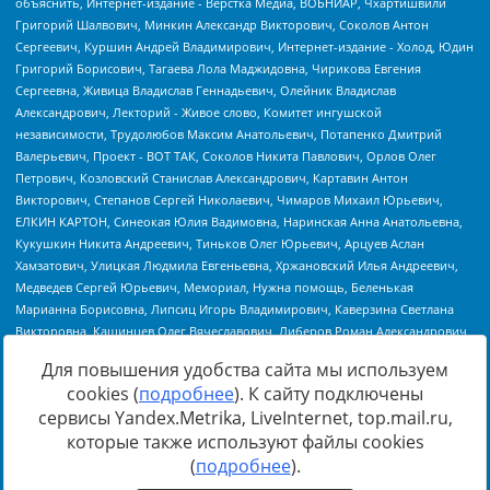
Для повышения удобства сайта мы используем
cookies (
подробнее
). К сайту подключены
сервисы Yandex.Metrika, LiveInternet, top.mail.ru,
Источник:
https://minjust.gov.ru/uploaded/files/reestr-
которые также используют файлы cookies
inostrannyih-agentov-22-03-2024.pdf
данные на
22.03.2024
(
подробнее
).