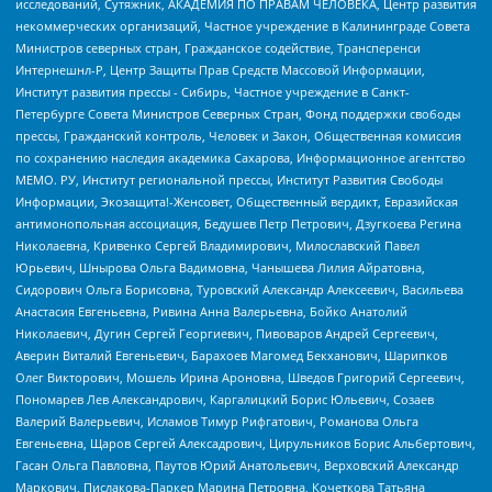
исследований, Сутяжник, АКАДЕМИЯ ПО ПРАВАМ ЧЕЛОВЕКА, Центр развития
некоммерческих организаций, Частное учреждение в Калининграде Совета
Министров северных стран, Гражданское содействие, Трансперенси
Интернешнл-Р, Центр Защиты Прав Средств Массовой Информации,
Институт развития прессы - Сибирь, Частное учреждение в Санкт-
Петербурге Совета Министров Северных Стран, Фонд поддержки свободы
прессы, Гражданский контроль, Человек и Закон, Общественная комиссия
по сохранению наследия академика Сахарова, Информационное агентство
МЕМО. РУ, Институт региональной прессы, Институт Развития Свободы
Информации, Экозащита!-Женсовет, Общественный вердикт, Евразийская
антимонопольная ассоциация, Бедушев Петр Петрович, Дзугкоева Регина
Николаевна, Кривенко Сергей Владимирович, Милославский Павел
Юрьевич, Шнырова Ольга Вадимовна, Чанышева Лилия Айратовна,
Сидорович Ольга Борисовна, Туровский Александр Алексеевич, Васильева
Анастасия Евгеньевна, Ривина Анна Валерьевна, Бойко Анатолий
Николаевич, Дугин Сергей Георгиевич, Пивоваров Андрей Сергеевич,
Аверин Виталий Евгеньевич, Барахоев Магомед Бекханович, Шарипков
Олег Викторович, Мошель Ирина Ароновна, Шведов Григорий Сергеевич,
Пономарев Лев Александрович, Каргалицкий Борис Юльевич, Созаев
Валерий Валерьевич, Исламов Тимур Рифгатович, Романова Ольга
Евгеньевна, Щаров Сергей Алексадрович, Цирульников Борис Альбертович,
Гасан Ольга Павловна, Паутов Юрий Анатольевич, Верховский Александр
Маркович, Пислакова-Паркер Марина Петровна, Кочеткова Татьяна