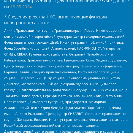
Источник:
https://minjust.gov.ru/ru/documents/7756/
данные
на
13.05.2024
* Сведения реестра НКО, выполняющих функции
иностранного агента:
Лилит, Правозащитная группа Гражданин.Армия.Право, Нижегородский
центр немецкой и европейской культуры, Центр гендерных исследований,
Фонд защиты прав граждан Штаб, Институт права и публичной политики,
Фонд борьбы с коррупцией, Альянс врачей, НАСИЛИЮ.НЕТ, Мы против
СПИДа, СВЕЧА, Гуманитарное действие, Открытый Петербург, Лига
Избирателей, Правовая инициатива, Гражданский Союз, Хасдей Ерушалаим,
Центр поддержки и содействия развитию средств массовой информации,
Горячая Линия, В защиту прав заключенных, Институт глобализации и
социальных движений, Центр социально-информационных инициатив
Действие, Благотворительный фонд охраны здоровья и защиты прав
граждан, Благотворительный фонд помощи осужденным и их семьям, Фонд
Тольятти, Новое время, Серебряная тайга, Так-Так-Так, Сова, центр Анна,
Проект Апрель, Самарская губерния, Эра здоровья, Мемориал,
Аналитический Центр Юрия Левады, Издательство Парк Гагарина, Фонд
имени Андрея Рылькова, Сфера, Центр СИБАЛЬТ, Уральская правозащитная
группа, Женщины Евразии, Институт прав человека, Фонд защиты гласности,
Российский исследовательский центр по правам человека,
Дальневосточный центр развития гражданских инициатив и социального