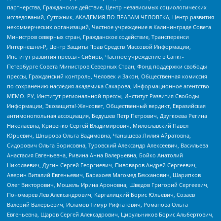
партнерства, Гражданское действие, Центр независимых социологических
исследований, Сутяжник, АКАДЕМИЯ ПО ПРАВАМ ЧЕЛОВЕКА, Центр развития
некоммерческих организаций, Частное учреждение в Калининграде Совета
Министров северных стран, Гражданское содействие, Трансперенси
Интернешнл-Р, Центр Защиты Прав Средств Массовой Информации,
Институт развития прессы - Сибирь, Частное учреждение в Санкт-
Петербурге Совета Министров Северных Стран, Фонд поддержки свободы
прессы, Гражданский контроль, Человек и Закон, Общественная комиссия
по сохранению наследия академика Сахарова, Информационное агентство
МЕМО. РУ, Институт региональной прессы, Институт Развития Свободы
Информации, Экозащита!-Женсовет, Общественный вердикт, Евразийская
антимонопольная ассоциация, Бедушев Петр Петрович, Дзугкоева Регина
Николаевна, Кривенко Сергей Владимирович, Милославский Павел
Юрьевич, Шнырова Ольга Вадимовна, Чанышева Лилия Айратовна,
Сидорович Ольга Борисовна, Туровский Александр Алексеевич, Васильева
Анастасия Евгеньевна, Ривина Анна Валерьевна, Бойко Анатолий
Николаевич, Дугин Сергей Георгиевич, Пивоваров Андрей Сергеевич,
Аверин Виталий Евгеньевич, Барахоев Магомед Бекханович, Шарипков
Олег Викторович, Мошель Ирина Ароновна, Шведов Григорий Сергеевич,
Пономарев Лев Александрович, Каргалицкий Борис Юльевич, Созаев
Валерий Валерьевич, Исламов Тимур Рифгатович, Романова Ольга
Евгеньевна, Щаров Сергей Алексадрович, Цирульников Борис Альбертович,