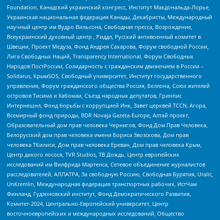
Foundation, Канадский украинский конгресс, Институт Макдональда-Лорье,
Украинская национальная федерация Канады, Декабристы, Международный
научный центр им Вудро Вильсона, Свободная пресса, Возрождение,
Всеукраинский духовный центр , Риддл, Русский антивоенный комитет в
Швеции, Проект Медуза, Фонд Андрея Сахарова, Форум свободной России,
Лига Свободных Наций, Transparеncy International, Форум Свободных
Народов ПостРоссии, Солидарность с гражданским движением в России –
Solidarus, КрымSOS, Свободный университет, Институт государственного
управления, Форум гражданского общества Россия, Беллона, Союз жителей
островов Тисима и Хабомаи, Съезд народных депутатов, Гринпис
Интернешнл, Фонд борьбы с коррупцией Инк, Завет церквей TCCN, Агора,
Всемирный фонд природы, BDR Novaja Gazeta-Europe, Алтай проект,
Образовательный дом прав человека Чернигов, Фонд Дом Прав Человека,
Белорусский дом прав человека имени Бориса Звозскова, Дом прав
человека Тбилиси, Дом прав человека Ереван, Дом прав человека Крым,
Центр дикого лосося, TVR Studios, ТВ Дождь, Центр европейских
исследований им Вилфрида Мартенса, Сетевое объединение журналистов
расследователей, АЛЛАТРА, За свободную Россию, Свободная Бурятия, Uralic,
UnKremlin, Международная федерация транспортных рабочих, ИстЧам
Финланд, Гудзоновский институт, Фонд Демократического Развития,
Комитет-2024, Центрально-Европейский университет, Центр
восточноевропейских и международных исследований, Общество