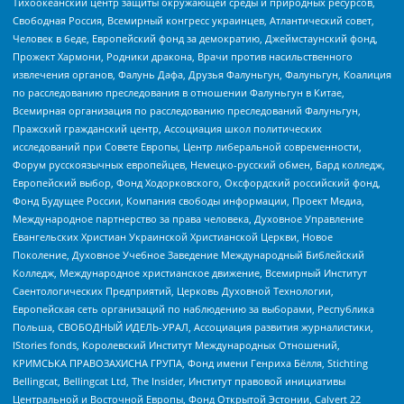
Тихоокеанский центр защиты окружающей среды и природных ресурсов,
Свободная Россия, Всемирный конгресс украинцев, Атлантический совет,
Человек в беде, Европейский фонд за демократию, Джеймстаунский фонд,
Прожект Хармони, Родники дракона, Врачи против насильственного
извлечения органов, Фалунь Дафа, Друзья Фалуньгун, Фалуньгун, Коалиция
по расследованию преследования в отношении Фалуньгун в Китае,
Всемирная организация по расследованию преследований Фалуньгун,
Пражский гражданский центр, Ассоциация школ политических
исследований при Совете Европы, Центр либеральной современности,
Форум русскоязычных европейцев, Немецко-русский обмен, Бард колледж,
Европейский выбор, Фонд Ходорковского, Оксфордский российский фонд,
Фонд Будущее России, Компания свободы информации, Проект Медиа,
Международное партнерство за права человека, Духовное Управление
Евангельских Христиан Украинской Христианской Церкви, Новое
Поколение, Духовное Учебное Заведение Международный Библейский
Колледж, Международное христианское движение, Всемирный Институт
Саентологических Предприятий, Церковь Духовной Технологии,
Европейская сеть организаций по наблюдению за выборами, Республика
Польша, СВОБОДНЫЙ ИДЕЛЬ-УРАЛ, Ассоциация развития журналистики,
IStories fonds, Королевский Институт Международных Отношений,
КРИМСЬКА ПРАВОЗАХИСНА ГРУПА, Фонд имени Генриха Бёлля, Stichting
Bellingcat, Bellingcat Ltd, The Insider, Институт правовой инициативы
Центральной и Восточной Европы, Фонд Открытой Эстонии, Calvert 22