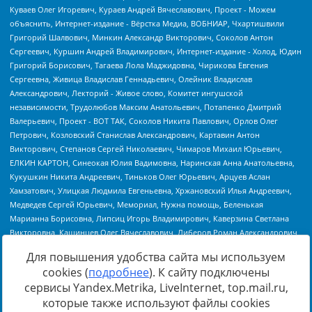
Для повышения удобства сайта мы используем
cookies (
подробнее
). К сайту подключены
сервисы Yandex.Metrika, LiveInternet, top.mail.ru,
Источник:
https://minjust.gov.ru/uploaded/files/reestr-
которые также используют файлы cookies
inostrannyih-agentov-22-03-2024.pdf
данные на
22.03.2024