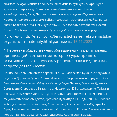
джамаат, Мусульманская религиозная группа п. Кушкуль г. Оренбург,
Крымско-татарский добровольческий батальон имени Номана
Челебиджихана, Азов, Партия исламского возрождения Таджикистана,
Народная самооборона, Дуббайский джамаат, московская ячейка, Батал-
Хаджи Белхороев, Маньяки Культ Убийц, Молодёжь Которая Улыбается,
Легион Свобода России, Айдар, Русский добровольческий корпус
Источник:
http://nac.gov.ru/terroristicheskie-i-ekstremistskie-
organizacii-i-materialy.html
данные на
16.11.2023
* Перечень общественных объединений и религиозных
организаций в отношении которых судом принято
вступившее в законную силу решение о ликвидации или
запрете деятельности:
Национал-большевистская партия, ВЕК РА, Рада земли Кубанской Духовно
Родовой Державы Русь, Община Духовного Управления Асгардской Веси
Беловодья, Славянская Община Капища Веды Перуна, Мужская Духовная
Семинария Староверов-Инглингов, Нурджулар, К Богодержавию, Таблиги
Джамаат, Свидетели Иеговы, Русское национальное единство, Национал-
социалистическое общество, Джамаат мувахидов, Объединенный Вилайат
Кабарды, Балкарии и Карачая, Союз славян, Ат-Такфир Валь-Хиджра, Пит
Буль, Национал-социалистическая рабочая партия России, Славянский союз,
Формат-18, Благородный Орден Дьявола, Армия воли народа,