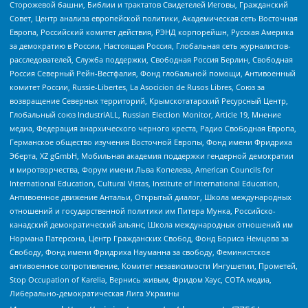
Сторожевой башни, Библии и трактатов Свидетелей Иеговы, Гражданский
Совет, Центр анализа европейской политики, Академическая сеть Восточная
Европа, Российский комитет действия, РЭНД корпорейшн, Русская Америка
за демократию в России, Настоящая Россия, Глобальная сеть журналистов-
расследователей, Служба поддержки, Свободная Россия Берлин, Свободная
Россия Северный Рейн-Вестфалия, Фонд глобальной помощи, Антивоенный
комитет России, Russie-Libertes, La Asocicion de Rusos Libres, Союз за
возвращение Северных территорий, Крымскотатарский Ресурсный Центр,
Глобальный союз IndustriALL, Russian Election Monitor, Article 19, Мнение
медиа, Федерация анархического черного креста, Радио Свободная Европа,
Германское общество изучения Восточной Европы, Фонд имени Фридриха
Эберта, XZ gGmbH, Мобильная академия поддержки гендерной демократии
и миротворчества, Форум имени Льва Копелева, American Councils for
International Education, Cultural Vistas, Institute of International Education,
Антивоенное движение Антальи, Открытый диалог, Школа международных
отношений и государственной политики им Питера Мунка, Российско-
канадский демократический альянс, Школа международных отношений им
Нормана Патерсона, Центр Гражданских Свобод, Фонд Бориса Немцова за
Свободу, Фонд имени Фридриха Науманна за свободу, Феминистское
антивоенное сопротивление, Комитет независимости Ингушетии, Прометей,
Stop Occupation of Karelia, Вернись живым, Фридом Хаус, СОТА медиа,
Либерально-демократическая Лига Украины