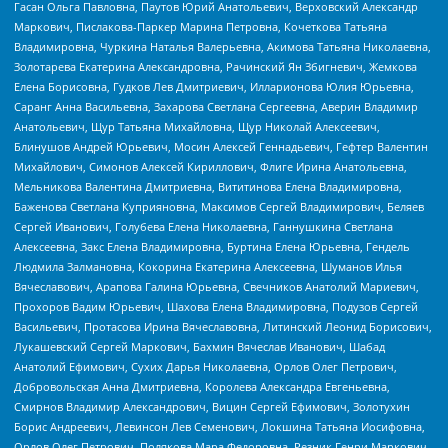
Гасан Ольга Павловна, Паутов Юрий Анатольевич, Верховский Александр
Маркович, Пислакова-Паркер Марина Петровна, Кочеткова Татьяна
Владимировна, Чуркина Наталья Валерьевна, Акимова Татьяна Николаевна,
Золотарева Екатерина Александровна, Рачинский Ян Збигневич, Жемкова
Елена Борисовна, Гудков Лев Дмитриевич, Илларионова Юлия Юрьевна,
Саранг Анна Васильевна, Захарова Светлана Сергеевна, Аверин Владимир
Анатольевич, Щур Татьяна Михайловна, Щур Николай Алексеевич,
Блинушов Андрей Юрьевич, Мосин Алексей Геннадьевич, Гефтер Валентин
Михайлович, Симонов Алексей Кириллович, Флиге Ирина Анатольевна,
Мельникова Валентина Дмитриевна, Вититинова Елена Владимировна,
Баженова Светлана Куприяновна, Максимов Сергей Владимирович, Беляев
Сергей Иванович, Голубева Елена Николаевна, Ганнушкина Светлана
Алексеевна, Закс Елена Владимировна, Буртина Елена Юрьевна, Гендель
Людмила Залмановна, Кокорина Екатерина Алексеевна, Шуманов Илья
Вячеславович, Арапова Галина Юрьевна, Свечников Анатолий Мариевич,
Прохоров Вадим Юрьевич, Шахова Елена Владимировна, Подузов Сергей
Васильевич, Протасова Ирина Вячеславовна, Литинский Леонид Борисович,
Лукашевский Сергей Маркович, Бахмин Вячеслав Иванович, Шабад
Анатолий Ефимович, Сухих Дарья Николаевна, Орлов Олег Петрович,
Добровольская Анна Дмитриевна, Королева Александра Евгеньевна,
Смирнов Владимир Александрович, Вицин Сергей Ефимович, Золотухин
Борис Андреевич, Левинсон Лев Семенович, Локшина Татьяна Иосифовна,
Орлов Олег Петрович, Полякова Мара Федоровна, Резник Генри Маркович,