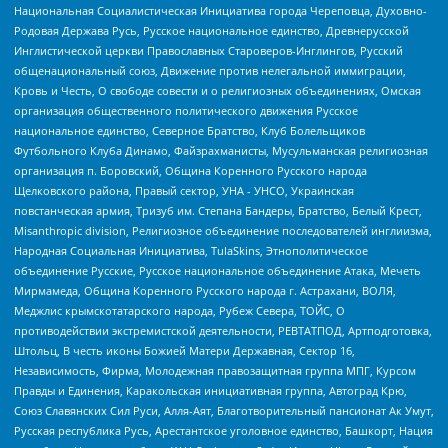
Национальная Социалистическая Инициатива города Череповца, Духовно-
Родовая Держава Русь, Русское национальное единство, Древнерусской
Инглистической церкви Православных Староверов-Инглингов, Русский
общенациональный союз, Движение против нелегальной иммиграции,
Кровь и Честь, О свободе совести и о религиозных объединениях, Омская
организация общественного политического движения Русское
национальное единство, Северное Братство, Клуб Болельщиков
Футбольного Клуба Динамо, Файзрахманисты, Мусульманская религиозная
организация п. Боровский, Община Коренного Русского народа
Щелковского района, Правый сектор, УНА - УНСО, Украинская
повстанческая армия, Тризуб им. Степана Бандеры, Братство, Белый Крест,
Misanthropic division, Религиозное объединение последователей инглиизма,
Народная Социальная Инициатива, TulaSkins, Этнополитическое
объединение Русские, Русское национальное объединение Атака, Мечеть
Мирмамеда, Община Коренного Русского народа г. Астрахани, ВОЛЯ,
Меджлис крымскотатарского народа, Рубеж Севера, ТОЙС, О
противодействии экстремистской деятельности, РЕВТАТПОД, Артподготовка,
Штольц, В честь иконы Божией Матери Державная, Сектор 16,
Независимость, Фирма, Молодежная правозащитная группа МПГ, Курсом
Правды и Единения, Каракольская инициативная группа, Автоград Крю,
Союз Славянских Сил Руси, Алля-Аят, Благотворительный пансионат Ак Умут,
Русская республика Русь, Арестантское уголовное единство, Башкорт, Нация