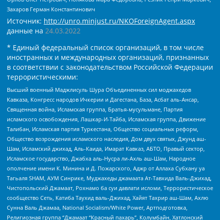
Захаров Герман Константинович
Источник:
http://unro.minjust.ru/NKOForeignAgent.aspx
данные на
24.03.2022
* Единый федеральный список организаций, в том числе
иностранных и международных организаций, признанных
в соответствии с законодательством Российской Федерации
террористическими:
Высший военный Маджлисуль Шура Объединенных сил моджахедов
Кавказа, Конгресс народов Ичкерии и Дагестана, База, Асбат аль-Ансар,
Священная война, Исламская группа, Братья-мусульмане, Партия
исламского освобождения, Лашкар-И-Тайба, Исламская группа, Движение
Талибан, Исламская партия Туркестана, Общество социальных реформ,
Общество возрождения исламского наследия, Дом двух святых, Джунд аш-
Шам, Исламский джихад, Аль-Каида, Имарат Кавказ, АБТО, Правый сектор,
Исламское государство, Джабха аль-Нусра ли-Ахль аш-Шам, Народное
ополчение имени К. Минина и Д. Пожарского, Аджр от Аллаха Субхану уа
Тагьаля SHAM, АУМ Синрике, Муджахеды джамаата Ат-Тавхида Валь-Джихад,
Чистопольский Джамаат, Рохнамо ба суи давлати исломи, Террористическое
сообщество Сеть, Катиба Таухид валь-Джихад, Хайят Тахрир аш-Шам, Ахлю
Сунна Валь Джамаа, National Socialism/White Power, Артподготовка,
Религиозная группа “Джамаат “Красный пахарь”, Колумбайн, Хатлонский