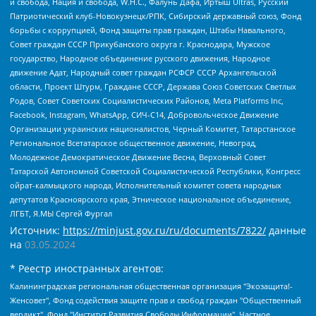
и свобода, Нация и свобода, W.H.С., Фалунь Дафа, Иртыш Ultras, Русский
Патриотический клуб-Новокузнецк/РПК, Сибирский державный союз, Фонд
борьбы с коррупцией, Фонд защиты прав граждан, Штабы Навального,
Совет граждан СССР Прикубанского округа г. Краснодара, Мужское
государство, Народное объединение русского движения, Народное
движение Адат, Народный совет граждан РСФСР СССР Архангельской
области, Проект Штурм, Граждане СССР, Держава Союз Советских Светлых
Родов, Совет Советских Социалистических Районов, Meta Platforms Inc,
Facebook, Instagram, WhatsApp, СИЧ-С14, Добровольческое Движение
Организации украинских националистов, Черный Комитет, Татарстанское
Региональное Всетатарское общественное движение, Невоград,
Молодежное Демократическое Движение Весна, Верховный Совет
Татарской Автономной Советской Социалистической Республики, Конгресс
ойрат-калмыцкого народа, Исполнительный комитет совета народных
депутатов Красноярского края, Этническое национальное объединение,
ЛГБТ, Я.МЫ Сергей Фургал
Источник:
https://minjust.gov.ru/ru/documents/7822/
данные
на
03.05.2024
* Реестр иностранных агентов:
Калининградская региональная общественная организация "Экозащита!-Женсовет", Фонд содействия защите прав и свобод граждан "Общественный вердикт", Фонд "Институт Развития Свободы Информации", Частное учреждение "Информационное агентство МЕМО. РУ", Региональная общественная организация "Общественная комиссия по сохранению наследия академика Сахарова", Фонд поддержки свободы прессы, Санкт-Петербургская общественная правозащитная организация "Гражданский контроль", Межрегиональная общественная организация "Информационно-просветительский центр "Мемориал", Региональный Фонд "Центр Защиты Прав Средств Массовой Информации", с 05.12.2023 Фонд "Центр Защиты Прав Средств массовой информации", Региональная общественная благотворительная организация помощи беженцам и мигрантам "Гражданское содействие", Негосударственное образовательное учреждение дополнительного профессионального образования (повышение квалификации) специалистов "АКАДЕМИЯ ПО ПРАВАМ ЧЕЛОВЕКА", Свердловская региональная общественная организация "Сутяжник", Автономная некоммерческая организация "Центр независимых социологических исследований", Союз общественных объединений "Российский исследовательский центр по правам человека", Региональное общественное учреждение научно-информационный центр "МЕМОРИАЛ", Некоммерческая организация "Фонд защиты гласности", Автономная некоммерческая организация "Институт прав человека", Городская общественная организация "Екатеринбургское общество "МЕМОРИАЛ", Городская общественная организация "Рязанское историко-просветительское и правозащитное общество "Мемориал" (Рязанский Мемориал), Челябинский региональный орган общественной самодеятельности – женское общественное объединение "Женщины Евразии", Челябинский региональный орган общественной самодеятельности "Уральская правозащитная группа", Фонд содействия защите здоровья и социальной справедливости имени Андрея Рылькова, Автономная Некоммерческая Организация "Аналитический Центр Юрия Левады", Автономная некоммерческая организация социальной поддержки населения "Проект Апрель", Региональная общественная организация помощи женщинам и детям, находящимся в кризисной ситуации "Информационно-методический центр "Анна", Фонд содействия развитию массовых коммуникаций и правовому просвещению "Так-так-Так", Фонд содействия устойчивому развитию "Серебряная тайга", Свердловский региональный общественный фонд социальных проектов "Новое время", "Idel.Реалии", Кавказ.Реалии, Крым.Реалии, Телеканал Настоящее Время, Татаро-башкирская служба Радио Свобода (Azatliq Radiosi), Радио Свободная Европа/Радио Свобода (PCE/PC), "Сибирь.Реалии", "Фактограф", Благотворительный фонд помощи осужденным и их семьям, Автономная некоммерческая организация "Институт глобализации и социальных движений", Фонд "В защиту прав заключенных", Частное учреждение "Центр поддержки и содействия развитию средств массовой информации", Пензенский региональный общественный благотворительный фонд "Гражданский союз", "Север.Реалии", Некоммерческая организация Фонд "Правовая инициатива", Общество с ограниченной ответственностью "Радио Свободная Европа/Радио Свобода", Чешское информационное агентство "MEDIUM-ORIENT", Красноярская региональная общественная организация "Мы против СПИДа", Камалягин Денис Николаевич, Маркелов Сергей Евгеньевич, Пономарев Лев Александрович, Савицкая Людмила Алексеевна, Автономная некоммерческая организация "Центр по работе с проблемой насилия "НАСИЛИЮ.НЕТ", Межрегиональный профессиональный союз работников здравоохранения "Альянс врачей", Юридическое лицо, зарегистрированное в Латвийской Республике, SIA "Medusa Project" (регистрационный номер 40103797863, дата регистрации 10.06.2014), Некоммерческая организация "Фонд по борьбе с коррупцией", Автономная некоммерческая организация "Институт права и публичной политики", Баданин Роман Сергеевич, Гликин Максим Александрович, Железнова Мария Михайловна, Лукьянова Юлия Сергеевна, Маетная Елизавета Витальевна, Маняхин Петр Борисович, Чуракова Ольга Владимировна, Ярош Юлия Петровна, Юридическое лицо "The Insider SIA", зарегистрированное в Риге, Латвийская Республика (дата регистрации 26.06.2015), являющееся администратором доменного имени интернет-издания "The Insider SIA", https://theins.ru, Постернак Алексей Евгеньевич, Рубин Михаил Аркадьевич, Анин Роман Александрович, Юридическое лицо Istories fonds, зарегистрированное в Латвийской Республике (регистрационный номер 50008295751, дата регистрации 24.02.2020), Великовский Дмитрий Александрович, Долинина Ирина Николаевна, Мароховская Алеся Алексеевна, Шлейнов Роман Юрьевич, Шмагун Олеся Валентиновна, Общество с ограниченной ответственностью "Альтаир 2021", Общество с ограниченной ответственностью "Вега 2021", Общество с ограниченной ответственностью "Главный редактор 2021", Общество с ограниченной ответственностью "Ромашки монолит", Важенков Артем Валерьевич, Ивановская областная общественная организация "Центр гендерных исследований", Гурман Юрий Альбертович, Медиапроект "ОВД-Инфо", Егоров Владимир Владимирович, Жилинский Владимир Александрович, Общество с ограниченной ответственностью "ЗП", Иванова София Юрьевна, Карезина Инна Павловна, Кильтау Екатерина Викторовна, Петров Алексей Викторович, Пискунов Сергей Евгеньевич, Смирнов Сергей Сергеевич, Тихонов Михаил Сергеевич, Общество с ограниченной ответственностью "ЖУРНАЛИСТ-ИНОСТРАННЫЙ АГЕНТ", Арапова Галина Юрьевна, Вольтская Татьяна Анатольевна, Американская компания "Mason G.E.S. Anonymous Foundation" (США), являющаяся владельцем интернет-издания https://mnews.world/, Компания "Stichting Bellingcat", зарегистрированная в Нидерландах (дата регистрации 11.07.2018), Захаров Андрей Вячеславович, Клепиковская Екатерина Дмитриевна, Общество с ограниченной ответственностью "МЕМО", Перл Роман Александрович, Симонов Евгений Алексеевич, Соловьева Елена Анатольевна, Сотников Даниил Владимирович, Сурначева Елизавета Дмитриевна, Автономная некоммерческая организация по защите прав человека и информированию населения "Якутия – Наше Мнение", Общество с ограниченной ответственностью "Москоу диджитал медиа", с 26.01.2023 Общество с ограниченной ответственностью "Чайка Белые сады", Ветошкина Валерия Валерьевна, Заговора Максим Александрович, Межрегиональное общественное движение "Российская ЛГБТ - сеть", Оленичев Максим Владимирович, Павлов Иван Юрьевич, Скворцова Елена Сергеевна, Общество с ограниченной ответственностью "Как бы инагент", Кочетков Игорь Викторович, Общество с ограниченной ответственностью "Честные выборы", Еланчик Олег Александрович, Общество с ограниченной ответственностью "Нобелевский призыв", Гималова Регина Эмилевна, Григорьев Андрей Валерьевич, Григорьева Алина Александровна, Ассоциация по содействию защите прав призывников, альтернативнослужащих и военнослужащих "Правозащитная группа "Гражданин.Армия.Право", Хисамова Регина Фаритовна, Автономная некоммерческая организация по реализации социально-правовых программ "Лилит", Дальневосточное общественное движение "Маяк", Санкт-Петербургская ЛГБТ-инициативная группа "Выход", Инициативная группа ЛГБТ+ "Реверс", Алексеев Андрей Викторович, Бекбулатова Таисия Львовна, Беляев Иван Михайлович, Владыкина Елена Сергеевна, Гельман Марат Александрович, Никульшина Вероника Юрьевна, Толоконникова Надежда Андреевна, Шендерович Виктор Анатольевич, Общество с ограниченной ответственностью "Данное сообщение", Общество с ограниченной ответственностью Издательский дом "Новая глава", Айнбиндер Александра Александровна, Московский комьюнити-центр для ЛГБТ+инициатив, Благотворительный фонд развития филантропии, Deutsche Welle (Германия, Kurt-Schumacher-Strasse 3, 53113 Bonn), Борзунова Мария Михайловна, Воробьев Виктор Викторович, Голубева Анна Львовна, Константинова Алла Михайловна, Малкова Ирина Владимировна, Мурадов Мурад Абдулгалимович, Осетинская Елизавета Николаевна, Понасенков Евгений Николаевич, Ганапольский Матвей Юрьевич, Киселев Евгений Алексеевич, Борухович Ирина Григорьевна, Дремин Иван Тимофеевич, Дубровский Дмитрий Викторович, Красноярская региональная общественная организация поддержки и развития альтернативных образовательных технологий и межкультурных коммуникаций "ИНТЕРРА", Маяковская Екатерина Алексеевна, Фейгин Марк Захарович, Филимонов Андрей Викторович, Дзугкоева Регина Николаевна, Доброхотов Роман Александрович, Дудь Юрий Александрович, Елкин Сергей Владимирович, Кругликов Кирилл Игоревич, Сабунаева Мария Леонидовна, Семенов Алексей Владимирович, Шаинян Карен Багратович, Шульман Екатерина Михайловна, Асафьев Артур Валерьевич, Вахштайн Виктор Семенович, Венедиктов Алексей Алексеевич, Лушникова Екатерина Евгеньевна, Волков Леонид Михайлович, Невзоров Александр Глебович, Пархоменко Сергей Борисович, Сироткин Ярослав Николаевич, Кара-Мурза Владимир Владимирович, Баранова Наталья Владимировна, Гозман Леонид Яковлевич, Кагарлицкий Борис Юльевич, Климарев Михаил Валерьевич, Милов Владимир Станиславович, Автономная некоммерческая организация Краснодарский центр современного искусства "Типография", Моргенштерн Алишер Тагирович, Соболь Любовь Эдуардовна, Общество с ограниченной ответственностью "ЛИЗА НОРМ", Каспаров Гарри Кимович, Ходорковский Михаил Борисович, Общество с ограниченной ответственностью "Апрельские тезисы", Данилович Ирина Брониславовна, Кашин Олег Владимирович, Петров Николай Владимирович, Пивоваров Алексей Владимирович, Соколов Михаил Владимирович, Цветкова Юлия Владимировна, Чичваркин Евгений Александрович, Комитет против пыток/Команда против пыток, Общество с ограниченной ответственностью "Первый научный", Общество с ограниченной ответственностью "Вертолет и ко", Белоцерковская Вероника Борисовна, Кац Максим Евгеньевич, Лазарева Татьяна Юрьевна, Шаведдинов Руслан Табризович, Яшин Илья Валерьевич, Общество с ограниченной ответственностью "Иноагент ААВ", Алешковский Дмитрий Петрович, Альбац Евгения Марковна, Быков Дмитрий Львович, Галямина Юлия Евгеньевна, Лойко Сергей Леонидович, Мартынов Кирилл Константинович, Медведев Сергей Александрович, Крашенинников Федор Геннадиевич, Гордеева Катерина Вл