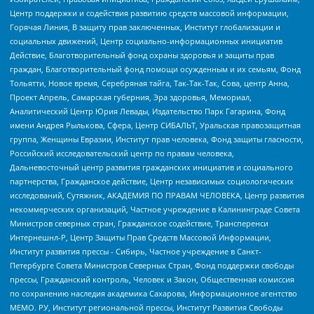
Центр поддержки и содействия развитию средств массовой информации,
Горячая Линия, В защиту прав заключенных, Институт глобализации и
социальных движений, Центр социально-информационных инициатив
Действие, Благотворительный фонд охраны здоровья и защиты прав
граждан, Благотворительный фонд помощи осужденным и их семьям, Фонд
Тольятти, Новое время, Серебряная тайга, Так-Так-Так, Сова, центр Анна,
Проект Апрель, Самарская губерния, Эра здоровья, Мемориал,
Аналитический Центр Юрия Левады, Издательство Парк Гагарина, Фонд
имени Андрея Рылькова, Сфера, Центр СИБАЛЬТ, Уральская правозащитная
группа, Женщины Евразии, Институт прав человека, Фонд защиты гласности,
Российский исследовательский центр по правам человека,
Дальневосточный центр развития гражданских инициатив и социального
партнерства, Гражданское действие, Центр независимых социологических
исследований, Сутяжник, АКАДЕМИЯ ПО ПРАВАМ ЧЕЛОВЕКА, Центр развития
некоммерческих организаций, Частное учреждение в Калининграде Совета
Министров северных стран, Гражданское содействие, Трансперенси
Интернешнл-Р, Центр Защиты Прав Средств Массовой Информации,
Институт развития прессы - Сибирь, Частное учреждение в Санкт-
Петербурге Совета Министров Северных Стран, Фонд поддержки свободы
прессы, Гражданский контроль, Человек и Закон, Общественная комиссия
по сохранению наследия академика Сахарова, Информационное агентство
МЕМО. РУ, Институт региональной прессы, Институт Развития Свободы