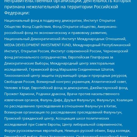
неправительственных организаций, деятельность которых
признана нежелательной на территории Российской
Федерации:
Национальный фонд в поддержку демократии, Институт Открытое
Общество Фонд Содействия, Фонд Открытое общество, Американо-
российский фонд по экономическому и правовому развитию,
Национальный Демократический Институт Международных Отношений,
MEDIA DEVELOPMENT INVESTMENT FUND, Международный Республиканский
Институт, Открытая Россия, Институт современной России, Черноморский
фонд регионального сотрудничества, Европейская Платформа за
Демократические Выборы, Международный центр электоральных
исследований, Германский фонд Маршалла Соединенных Штатов,
Тихоокеанский центр защиты окружающей среды и природных ресурсов,
Свободная Россия, Всемирный конгресс украинцев, Атлантический совет,
Человек в беде, Европейский фонд за демократию, Джеймстаунский фонд,
Прожект Хармони, Родники дракона, Врачи против насильственного
извлечения органов, Фалунь Дафа, Друзья Фалуньгун, Фалуньгун, Коалиция
по расследованию преследования в отношении Фалуньгун в Китае,
Всемирная организация по расследованию преследований Фалуньгун,
Пражский гражданский центр, Ассоциация школ политических
исследований при Совете Европы, Центр либеральной современности,
Форум русскоязычных европейцев, Немецко-русский обмен, Бард колледж,
Европейский выбор, Фонд Ходорковского, Оксфордский российский фонд,