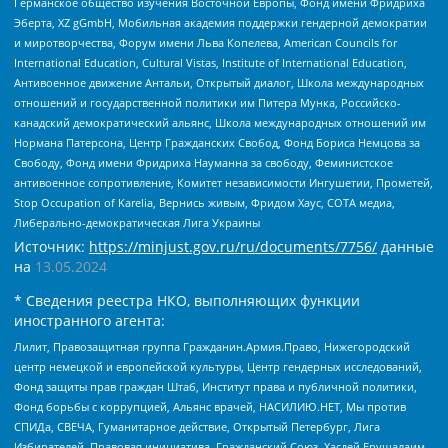
Германское общество изучения Восточной Европы, Фонд имени Фридриха
Эберта, XZ gGmbH, Мобильная академия поддержки гендерной демократии
и миротворчества, Форум имени Льва Копелева, American Councils for
International Education, Cultural Vistas, Institute of International Education,
Антивоенное движение Антальи, Открытый диалог, Школа международных
отношений и государственной политики им Питера Мунка, Российско-
канадский демократический альянс, Школа международных отношений им
Нормана Патерсона, Центр Гражданских Свобод, Фонд Бориса Немцова за
Свободу, Фонд имени Фридриха Науманна за свободу, Феминистское
антивоенное сопротивление, Комитет независимости Ингушетии, Прометей,
Stop Occupation of Karelia, Вернись живым, Фридом Хаус, СОТА медиа,
Либерально-демократическая Лига Украины
Источник:
https://minjust.gov.ru/ru/documents/7756/
данные
на
13.05.2024
* Сведения реестра НКО, выполняющих функции
иностранного агента:
Лилит, Правозащитная группа Гражданин.Армия.Право, Нижегородский
центр немецкой и европейской культуры, Центр гендерных исследований,
Фонд защиты прав граждан Штаб, Институт права и публичной политики,
Фонд борьбы с коррупцией, Альянс врачей, НАСИЛИЮ.НЕТ, Мы против
СПИДа, СВЕЧА, Гуманитарное действие, Открытый Петербург, Лига
Избирателей, Правовая инициатива, Гражданский Союз, Хасдей Ерушалаим,