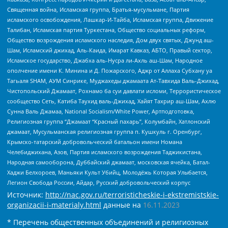
Священная война, Исламская группа, Братья-мусульмане, Партия
исламского освобождения, Лашкар-И-Тайба, Исламская группа, Движение
Талибан, Исламская партия Туркестана, Общество социальных реформ,
Общество возрождения исламского наследия, Дом двух святых, Джунд аш-
Шам, Исламский джихад, Аль-Каида, Имарат Кавказ, АБТО, Правый сектор,
Исламское государство, Джабха аль-Нусра ли-Ахль аш-Шам, Народное
ополчение имени К. Минина и Д. Пожарского, Аджр от Аллаха Субхану уа
Тагьаля SHAM, АУМ Синрике, Муджахеды джамаата Ат-Тавхида Валь-Джихад,
Чистопольский Джамаат, Рохнамо ба суи давлати исломи, Террористическое
сообщество Сеть, Катиба Таухид валь-Джихад, Хайят Тахрир аш-Шам, Ахлю
Сунна Валь Джамаа, National Socialism/White Power, Артподготовка,
Религиозная группа “Джамаат “Красный пахарь”, Колумбайн, Хатлонский
джамаат, Мусульманская религиозная группа п. Кушкуль г. Оренбург,
Крымско-татарский добровольческий батальон имени Номана
Челебиджихана, Азов, Партия исламского возрождения Таджикистана,
Народная самооборона, Дуббайский джамаат, московская ячейка, Батал-
Хаджи Белхороев, Маньяки Культ Убийц, Молодёжь Которая Улыбается,
Легион Свобода России, Айдар, Русский добровольческий корпус
Источник:
http://nac.gov.ru/terroristicheskie-i-ekstremistskie-
organizacii-i-materialy.html
данные на
16.11.2023
* Перечень общественных объединений и религиозных