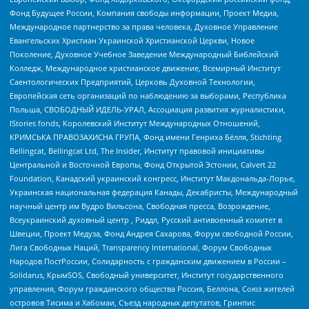
Фонд Будущее России, Компания свободы информации, Проект Медиа,
Международное партнерство за права человека, Духовное Управление
Евангельских Христиан Украинской Христианской Церкви, Новое
Поколение, Духовное Учебное Заведение Международный Библейский
Колледж, Международное христианское движение, Всемирный Институт
Саентологических Предприятий, Церковь Духовной Технологии,
Европейская сеть организаций по наблюдению за выборами, Республика
Польша, СВОБОДНЫЙ ИДЕЛЬ-УРАЛ, Ассоциация развития журналистики,
IStories fonds, Королевский Институт Международных Отношений,
КРИМСЬКА ПРАВОЗАХИСНА ГРУПА, Фонд имени Генриха Бёлля, Stichting
Bellingcat, Bellingcat Ltd, The Insider, Институт правовой инициативы
Центральной и Восточной Европы, Фонд Открытой Эстонии, Calvert 22
Foundation, Канадский украинский конгресс, Институт Макдональда-Лорье,
Украинская национальная федерация Канады, Декабристы, Международный
научный центр им Вудро Вильсона, Свободная пресса, Возрождение,
Всеукраинский духовный центр , Риддл, Русский антивоенный комитет в
Швеции, Проект Медуза, Фонд Андрея Сахарова, Форум свободной России,
Лига Свободных Наций, Transparеncy International, Форум Свободных
Народов ПостРоссии, Солидарность с гражданским движением в России –
Solidarus, КрымSOS, Свободный университет, Институт государственного
управления, Форум гражданского общества Россия, Беллона, Союз жителей
островов Тисима и Хабомаи, Съезд народных депутатов, Гринпис