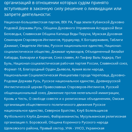
организаций в отношении которых судом принято
вступившее в законную силу решение о ликвидации или
запрете деятельности:
Национал-большевистская партия, ВЕК РА, Рада земли Кубанской Духовно
Родовой Державы Русь, Община Духовного Управления Асгардской Веси
Беловодья, Славянская Община Капища Веды Перуна, Мужская Духовная
Семинария Староверов-Инглингов, Нурджулар, К Богодержавию, Таблиги
Джамаат, Свидетели Иеговы, Русское национальное единство, Национал-
социалистическое общество, Джамаат мувахидов, Объединенный Вилайат
Кабарды, Балкарии и Карачая, Союз славян, Ат-Такфир Валь-Хиджра, Пит
Буль, Национал-социалистическая рабочая партия России, Славянский союз,
Формат-18, Благородный Орден Дьявола, Армия воли народа,
Национальная Социалистическая Инициатива города Череповца, Духовно-
Родовая Держава Русь, Русское национальное единство, Древнерусской
Инглистической церкви Православных Староверов-Инглингов, Русский
общенациональный союз, Движение против нелегальной иммиграции,
Кровь и Честь, О свободе совести и о религиозных объединениях, Омская
организация общественного политического движения Русское
национальное единство, Северное Братство, Клуб Болельщиков
Футбольного Клуба Динамо, Файзрахманисты, Мусульманская религиозная
организация п. Боровский, Община Коренного Русского народа
Щелковского района, Правый сектор, УНА - УНСО, Украинская