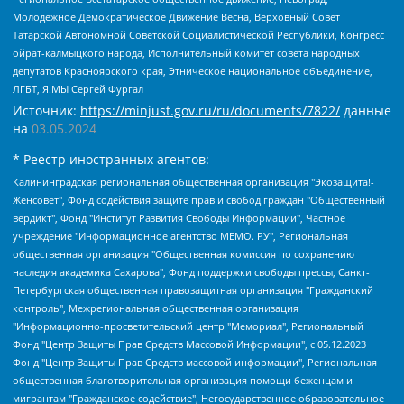
Молодежное Демократическое Движение Весна, Верховный Совет
Татарской Автономной Советской Социалистической Республики, Конгресс
ойрат-калмыцкого народа, Исполнительный комитет совета народных
депутатов Красноярского края, Этническое национальное объединение,
ЛГБТ, Я.МЫ Сергей Фургал
Источник:
https://minjust.gov.ru/ru/documents/7822/
данные
на
03.05.2024
* Реестр иностранных агентов:
Калининградская региональная общественная организация "Экозащита!-Женсовет", Фонд содействия защите прав и свобод граждан "Общественный вердикт", Фонд "Институт Развития Свободы Информации", Частное учреждение "Информационное агентство МЕМО. РУ", Региональная общественная организация "Общественная комиссия по сохранению наследия академика Сахарова", Фонд поддержки свободы прессы, Санкт-Петербургская общественная правозащитная организация "Гражданский контроль", Межрегиональная общественная организация "Информационно-просветительский центр "Мемориал", Региональный Фонд "Центр Защиты Прав Средств Массовой Информации", с 05.12.2023 Фонд "Центр Защиты Прав Средств массовой информации", Региональная общественная благотворительная организация помощи беженцам и мигрантам "Гражданское содействие", Негосударственное образовательное учреждение дополнительного профессионального образования (повышение квалификации) специалистов "АКАДЕМИЯ ПО ПРАВАМ ЧЕЛОВЕКА", Свердловская региональная общественная организация "Сутяжник", Автономная некоммерческая организация "Центр независимых социологических исследований", Союз общественных объединений "Российский исследовательский центр по правам человека", Региональное общественное учреждение научно-информационный центр "МЕМОРИАЛ", Некоммерческая организация "Фонд защиты гласности", Автономная некоммерческая организация "Институт прав человека", Городская общественная организация "Екатеринбургское общество "МЕМОРИАЛ", Городская общественная организация "Рязанское историко-просветительское и правозащитное общество "Мемориал" (Рязанский Мемориал), Челябинский региональный орган общественной самодеятельности – женское общественное объединение "Женщины Евразии", Челябинский региональный орган общественной самодеятельности "Уральская правозащитная группа", Фонд содействия защите здоровья и социальной справедливости имени Андрея Рылькова, Автономная Некоммерческая Организация "Аналитический Центр Юрия Левады", Автономная некоммерческая организация социальной поддержки населения "Проект Апрель", Региональная общественная организация помощи женщинам и детям, находящимся в кризисной ситуации "Информационно-методический центр "Анна", Фонд содействия развитию массовых коммуникаций и правовому просвещению "Так-так-Так", Фонд содействия устойчивому развитию "Серебряная тайга", Свердловский региональный общественный фонд социальных проектов "Новое время", "Idel.Реалии", Кавказ.Реалии, Крым.Реалии, Телеканал Настоящее Время, Татаро-башкирская служба Радио Свобода (Azatliq Radiosi), Радио Свободная Европа/Радио Свобода (PCE/PC), "Сибирь.Реалии", "Фактограф", Благотворительный фонд помощи осужденным и их семьям, Автономная некоммерческая организация "Институт глобализации и социальных движений", Фонд "В защиту прав заключенных", Частное учреждение "Центр поддержки и содействия развитию средств массовой информации", Пензенский региональный общественный благотворительный фонд "Гражданский союз", "Север.Реалии", Некоммерческая организация Фонд "Правовая инициатива", Общество с ограниченной ответственностью "Радио Свободная Европа/Радио Свобода", Чешское информационное агентство "MEDIUM-ORIENT", Красноярская региональная общественная организация "Мы против СПИДа", Камалягин Денис Николаевич, Маркелов Сергей Евгеньевич, Пономарев Лев Александрович, Савицкая Людмила Алексеевна, Автономная некоммерческая организация "Центр по работе с проблемой насилия "НАСИЛИЮ.НЕТ", Межрегиональный профессиональный союз работников здравоохранения "Альянс врачей", Юридическое лицо, зарегистрированное в Латвийской Республике, SIA "Medusa Project" (регистрационный номер 40103797863, дата регистрации 10.06.2014), Некоммерческая организация "Фонд по борьбе с коррупцией", Автономная некоммерческая организация "Институт права и публичной политики", Баданин Роман Сергеевич, Гликин Максим Александрович, Железнова Мария Михайловна, Лукьянова Юлия Сергеевна, Маетная Елизавета Витальевна, Маняхин Петр Борисович, Чуракова Ольга Владимировна, Ярош Юлия Петровна, Юридическое лицо "The Insider SIA", зарегистрированное в Риге, Латвийская Республика (дата регистрации 26.06.2015), являющееся администратором доменного имени интернет-издания "The Insider SIA", https://theins.ru, Постернак Алексей Евгеньевич, Рубин Михаил Аркадьевич, Анин Роман Александрович, Юридическое лицо Istories fonds, зарегистрированное в Латвийской Республике (регистрационный номер 50008295751, дата регистрации 24.02.2020), Великовский Дмитрий Александрович, Долинина Ирина Николаевна, Мароховская Алеся Алексеевна, Шлейнов Роман Юрьевич, Шмагун Олеся Валентиновна, Общество с ограниченной ответственностью "Альтаир 2021", Общество с ограниченной ответственностью "Вега 2021", Общество с ограниченной ответственностью "Главный редактор 2021", Общество с ограниченной ответственностью "Ромашки монолит", Важенков Артем Валерьевич, Ивановская областная общественная организация "Центр гендерных исследований", Гурман Юрий Альбертович, Медиапроект "ОВД-Инфо", Егоров Владимир Владимирович, Жилинский Владимир Александрович, Общество с ограниченной ответственностью "ЗП", Иванова София Юрьевна, Карезина Инна Павловна, Кильтау Екатерина Викторовна, Петров Алексей Викторович, Пискунов Сергей Евгеньевич, Смирнов Сергей Сергеевич, Тихонов Михаил Сергеевич, Общество с ограниченной ответственностью "ЖУРНАЛИСТ-ИНОСТРАННЫЙ АГЕНТ", Арапова Галина Юрьевна, Вольтская Татьяна Анатольевна, Американская компания "Mason G.E.S. Anonymous Foundation" (США), являющаяся владельцем интернет-издания https://mnews.world/, Компания "Stichting Bellingcat", зарегистрированная в Нидерландах (дата регистрации 11.07.2018), Захаров Андрей Вячеславович, Клепиковская Екатерина Дмитриевна, Общество с ограниченной ответственностью "МЕМО", Перл Роман Александрович, Симонов Евгений Алексеевич, Соловьева Елена Анатольевна, Сотников Даниил Владимирович, Сурначева Елизавета Дмитриевна, Автономная некоммерческая организация по защите прав человека и информированию населения "Якутия – Наше Мнение", Общество с ограниченной ответственностью "Москоу диджитал медиа", с 26.01.2023 Общество с ограниченной ответственностью "Чайка Белые сады", Ветошкина Валерия Валерьевна, Заговора Максим Александрович, Межрегиональное общественное движение "Российская ЛГБТ - сеть", Оленичев Максим Владимирович, Павлов Иван Юрьевич, Скворцова Елена Сергеевна, Общество с ограниченной ответственностью "Как бы инагент", Кочетков Игорь Викторович, Общество с ограниченной ответственностью "Честные выборы", Еланчик Олег Александрович, Общество с ограниченной ответственностью "Нобелевский призыв", Гималова Регина Эмилевна, Григорьев Андрей Валерьевич, Григорьева Алина Александровна, Ассоциация по содействию защите прав призывников, альтернативнослужащих и военнослужащих "Правозащитная группа "Гражданин.Армия.Право", Хисамова Регина Фаритовна, Автономная некоммерческая организация по реализации социально-правовых программ "Лилит", Дальневосточное общественное движение "Маяк", Санкт-Петербургская ЛГБТ-инициативная группа "Выход", Инициативная группа ЛГБТ+ "Реверс", Алексеев Андрей Викторович, Бекбулатова Таисия Львовна, Беляев Иван Михайлович, Владыкина Елена Сергеевна, Гельман Марат Александрович, Никульшина Вероника Юрьевна, Толоконникова Надежда Андреевна, Шендерович Виктор Анатольевич, Общество с ограниченной ответственностью "Данное сообщение", Общество с ограниченной ответственностью Издательский дом "Новая глава", Айнбиндер Александра Александровна, Московский комьюнити-центр для ЛГБТ+инициатив, Благотворительный фонд развития филантропии, Deutsche Welle (Германия, Kurt-Schumacher-Strasse 3, 53113 Bonn), Борзунова Мария Михайловна, Воробьев Виктор Викторович, Голубева Анна Львовна, Константинова Алла Михайловна, Малкова Ирина Владимировна, Мурадов Мурад Абдулгалимович, Осетинская Елизавета Николаевна, Понасенков Евгений Николаевич, Ганапольский Матвей Юрьевич, Киселев Евгений Алексеевич, Борухович Ирина Григорьевна, Дремин Иван Тимофеевич, Дубровский Дмитрий Викторович, Красноярская региональная общественная организация поддержки и развития альтернативных образовательных технологий и межкультурных коммуникаций "ИНТЕРРА", Маяковская Екатерина Алексеевна, Фейгин Марк Захарович, Филимонов Андрей Викторович, Дзугкоева Регина Николаевна, Доброхотов Роман Александрович, Дудь Юрий Александрович, Елкин Сергей Владимирович, Кругликов Кирилл Игоревич, Сабунаева Мария Леонидовна, Семенов Алексей Владимирович, Шаинян Карен Багратович, Шульман Екатерина Михайловна, Асафьев Артур Валерьевич, Вахштайн Виктор Семенович, Венедиктов Алексей Алексеевич, Лушникова Екатерина Евгеньевна, Волков Леонид Михайлович, Невзоров Александр Глебович, Пархоменко Сергей Борисович, Сироткин Ярослав Николаевич, Кара-Мурза Владимир Владимирович, Баранова Наталья Владимировна, Гозман Леонид Яковлевич, Кагарлицкий Борис Юльевич, Климарев Михаил Валерьевич, Милов Владимир Станиславович, Автономная некоммерческая организация Краснодарский центр современного искусства "Типография", Моргенштерн Алишер Тагирович, Соболь Любовь Эдуардовна, Общество с ограниченной ответственностью "ЛИЗА НОРМ", Каспаров Гарри Кимович, Ходорковский Михаил Борисович, Общество с ограниченной ответственностью "Апрельские тезисы", Данилович Ирина Брониславовна, Кашин Олег Владимирович, Петров Николай Владимирович, Пивоваров Алексей Владимирович, Соколов Михаил Владимирович, Цветкова Юлия Владимировна, Чичваркин Евгений Александрович, Комитет против пыток/Команда против пыток, Общество с ограниченной ответственностью "Первый научный", Общество с ограниченной ответственностью "Вертолет и ко", Белоцерковская Вероника Борисовна, Кац Максим Евгеньевич, Лазарева Татьяна Юрьевна, Шаведдинов Руслан Табризович, Яшин Илья Валерьевич, Общество с ограниченной ответственностью "Иноагент ААВ", Алешковский Дмитрий Петрович, Альбац Евгения Марковна, Быков Дмитрий Львович, Галямина Юлия Евгеньевна, Лойко Сергей Леонидович, Мартынов Кирилл Константинович, Медведев Сергей Александрович, Крашенинников Федор Геннадиевич, Гордеева Катерина Вл