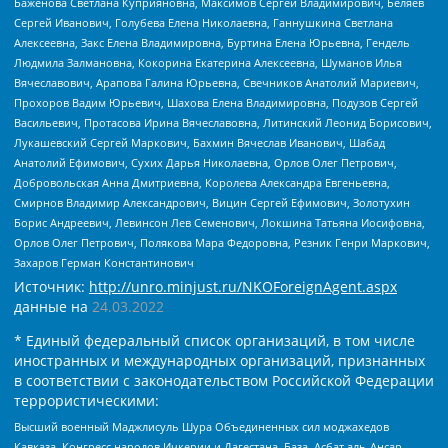
Баженова Светлана Куприяновна, Максимов Сергей Владимирович, Беляев
Сергей Иванович, Голубева Елена Николаевна, Ганнушкина Светлана
Алексеевна, Закс Елена Владимировна, Буртина Елена Юрьевна, Гендель
Людмила Залмановна, Кокорина Екатерина Алексеевна, Шуманов Илья
Вячеславович, Арапова Галина Юрьевна, Свечников Анатолий Мариевич,
Прохоров Вадим Юрьевич, Шахова Елена Владимировна, Подузов Сергей
Васильевич, Протасова Ирина Вячеславовна, Литинский Леонид Борисович,
Лукашевский Сергей Маркович, Бахмин Вячеслав Иванович, Шабад
Анатолий Ефимович, Сухих Дарья Николаевна, Орлов Олег Петрович,
Добровольская Анна Дмитриевна, Королева Александра Евгеньевна,
Смирнов Владимир Александрович, Вицин Сергей Ефимович, Золотухин
Борис Андреевич, Левинсон Лев Семенович, Локшина Татьяна Иосифовна,
Орлов Олег Петрович, Полякова Мара Федоровна, Резник Генри Маркович,
Захаров Герман Константинович
Источник:
http://unro.minjust.ru/NKOForeignAgent.aspx
данные на
24.03.2022
* Единый федеральный список организаций, в том числе
иностранных и международных организаций, признанных
в соответствии с законодательством Российской Федерации
террористическими:
Высший военный Маджлисуль Шура Объединенных сил моджахедов
Кавказа, Конгресс народов Ичкерии и Дагестана, База, Асбат аль-Ансар,