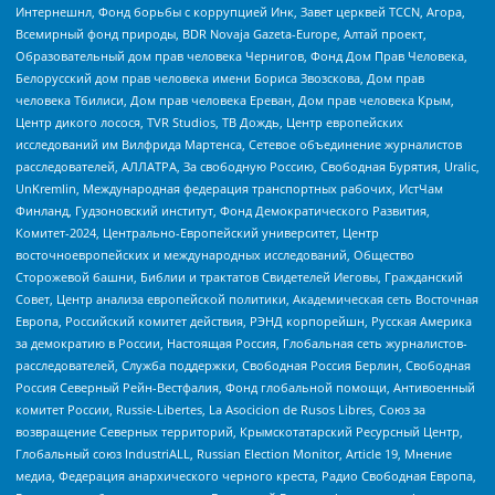
Интернешнл, Фонд борьбы с коррупцией Инк, Завет церквей TCCN, Агора,
Всемирный фонд природы, BDR Novaja Gazeta-Europe, Алтай проект,
Образовательный дом прав человека Чернигов, Фонд Дом Прав Человека,
Белорусский дом прав человека имени Бориса Звозскова, Дом прав
человека Тбилиси, Дом прав человека Ереван, Дом прав человека Крым,
Центр дикого лосося, TVR Studios, ТВ Дождь, Центр европейских
исследований им Вилфрида Мартенса, Сетевое объединение журналистов
расследователей, АЛЛАТРА, За свободную Россию, Свободная Бурятия, Uralic,
UnKremlin, Международная федерация транспортных рабочих, ИстЧам
Финланд, Гудзоновский институт, Фонд Демократического Развития,
Комитет-2024, Центрально-Европейский университет, Центр
восточноевропейских и международных исследований, Общество
Сторожевой башни, Библии и трактатов Свидетелей Иеговы, Гражданский
Совет, Центр анализа европейской политики, Академическая сеть Восточная
Европа, Российский комитет действия, РЭНД корпорейшн, Русская Америка
за демократию в России, Настоящая Россия, Глобальная сеть журналистов-
расследователей, Служба поддержки, Свободная Россия Берлин, Свободная
Россия Северный Рейн-Вестфалия, Фонд глобальной помощи, Антивоенный
комитет России, Russie-Libertes, La Asocicion de Rusos Libres, Союз за
возвращение Северных территорий, Крымскотатарский Ресурсный Центр,
Глобальный союз IndustriALL, Russian Election Monitor, Article 19, Мнение
медиа, Федерация анархического черного креста, Радио Свободная Европа,