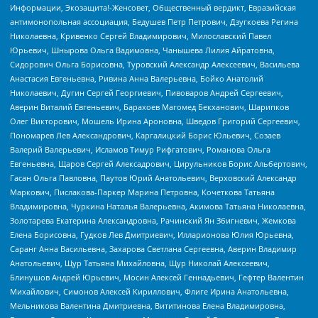
Информации, Экозащита!-Женсовет, Общественный вердикт, Евразийская
антимонопольная ассоциация, Бедушев Петр Петрович, Дзугкоева Регина
Николаевна, Кривенко Сергей Владимирович, Милославский Павел
Юрьевич, Шнырова Ольга Вадимовна, Чанышева Лилия Айратовна,
Сидорович Ольга Борисовна, Туровский Александр Алексеевич, Васильева
Анастасия Евгеньевна, Ривина Анна Валерьевна, Бойко Анатолий
Николаевич, Дугин Сергей Георгиевич, Пивоваров Андрей Сергеевич,
Аверин Виталий Евгеньевич, Барахоев Магомед Бекханович, Шарипков
Олег Викторович, Мошель Ирина Ароновна, Шведов Григорий Сергеевич,
Пономарев Лев Александрович, Каргалицкий Борис Юльевич, Созаев
Валерий Валерьевич, Исламов Тимур Рифгатович, Романова Ольга
Евгеньевна, Щаров Сергей Алексадрович, Цирульников Борис Альбертович,
Гасан Ольга Павловна, Паутов Юрий Анатольевич, Верховский Александр
Маркович, Пислакова-Паркер Марина Петровна, Кочеткова Татьяна
Владимировна, Чуркина Наталья Валерьевна, Акимова Татьяна Николаевна,
Золотарева Екатерина Александровна, Рачинский Ян Збигневич, Жемкова
Елена Борисовна, Гудков Лев Дмитриевич, Илларионова Юлия Юрьевна,
Саранг Анна Васильевна, Захарова Светлана Сергеевна, Аверин Владимир
Анатольевич, Щур Татьяна Михайловна, Щур Николай Алексеевич,
Блинушов Андрей Юрьевич, Мосин Алексей Геннадьевич, Гефтер Валентин
Михайлович, Симонов Алексей Кириллович, Флиге Ирина Анатольевна,
Мельникова Валентина Дмитриевна, Вититинова Елена Владимировна,