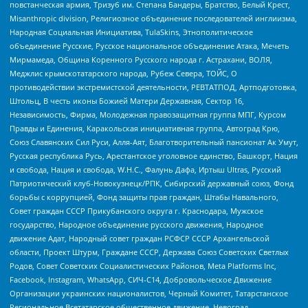
повстанческая армия, Тризуб им. Степана Бандеры, Братство, Белый Крест,
Misanthropic division, Религиозное объединение последователей инглиизма,
Народная Социальная Инициатива, TulaSkins, Этнополитическое
объединение Русские, Русское национальное объединение Атака, Мечеть
Мирмамеда, Община Коренного Русского народа г. Астрахани, ВОЛЯ,
Меджлис крымскотатарского народа, Рубеж Севера, ТОЙС, О
противодействии экстремистской деятельности, РЕВТАТПОД, Артподготовка,
Штольц, В честь иконы Божией Матери Державная, Сектор 16,
Независимость, Фирма, Молодежная правозащитная группа МПГ, Курсом
Правды и Единения, Каракольская инициативная группа, Автоград Крю,
Союз Славянских Сил Руси, Алля-Аят, Благотворительный пансионат Ак Умут,
Русская республика Русь, Арестантское уголовное единство, Башкорт, Нация
и свобода, Нация и свобода, W.H.С., Фалунь Дафа, Иртыш Ultras, Русский
Патриотический клуб-Новокузнецк/РПК, Сибирский державный союз, Фонд
борьбы с коррупцией, Фонд защиты прав граждан, Штабы Навального,
Совет граждан СССР Прикубанского округа г. Краснодара, Мужское
государство, Народное объединение русского движения, Народное
движение Адат, Народный совет граждан РСФСР СССР Архангельской
области, Проект Штурм, Граждане СССР, Держава Союз Советских Светлых
Родов, Совет Советских Социалистических Районов, Meta Platforms Inc,
Facebook, Instagram, WhatsApp, СИЧ-С14, Добровольческое Движение
Организации украинских националистов, Черный Комитет, Татарстанское
Региональное Всетатарское общественное движение, Невоград,