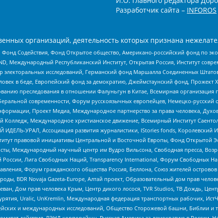
И.О. главного редактора Доро
Разработчик сайта –
INFOROS
енных организаций, деятельность которых признана нежелате
 Фонд Содействия, Фонд Открытое общество, Американо-российский фонд по э
 Международный Республиканский Институт, Открытая Россия, Институт совре
р электоральных исследований, Германский фонд Маршалла Соединенных Штатов
еловек в беде, Европейский фонд за демократию, Джеймстаунский фонд, Прожект
дованию преследования в отношении Фалуньгун в Китае, Всемирная организация 
беральной современности, Форум русскоязычных европейцев, Немецко-русский о
формации, Проект Медиа, Международное партнерство за права человека, Духов
 Колледж, Международное христианское движение, Всемирный Институт Саентол
 ИДЕЛЬ-УРАЛ, Ассоциация развития журналистики, IStories fonds, Королевск
r, Институт правовой инициативы Центральной и Восточной Европы, Фонд Открытой Э
ты, Международный научный центр им Вудро Вильсона, Свободная пресса, Возро
России, Лига Свободных Наций, Transparеncy International, Форум Свободных Н
правления, Форум гражданского общества Россия, Беллона, Союз жителей острово
роды, BDR Novaja Gazeta-Europe, Алтай проект, Образовательный дом прав челов
еван, Дом прав человека Крым, Центр дикого лосося, TVR Studios, ТВ Дождь, Це
урятия, Uralic, UnKremlin, Международная федерация транспортных рабочих, Ист
ейских и международных исследований, Общество Сторожевой башни, Библии и тр
омитет действия, РЭНД корпорейшн, Русская Америка за демократию в России, Н