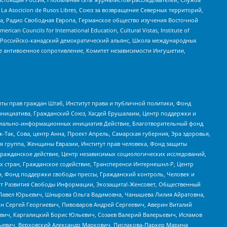
a Asocicion de Rusos Libres, Союз за возвращение Северных территорий,
еста, Радио Свободная Европа, Германское общество изучения Восточной
ouncils for International Education, Cultural Vistas, Institute of
, Российско-канадский демократический альянс, Школа международных
е антивоенное сопротивление, Комитет независимости Ингушетии,
ты прав граждан Штаб, Институт права и публичной политики, Фонд
инициатива, Гражданский Союз, Хасдей Ерушалаим, Центр поддержки и
социально-информационных инициатив Действие, Благотворительный фонд
Так, Сова, центр Анна, Проект Апрель, Самарская губерния, Эра здоровья,
я группа, Женщины Евразии, Институт прав человека, Фонд защиты
Гражданское действие, Центр независимых социологических исследований,
стран, Гражданское содействие, Трансперенси Интернешнл-Р, Центр
н, Фонд поддержки свободы прессы, Гражданский контроль, Человек и
тут Развития Свободы Информации, Экозащита!-Женсовет, Общественный
й Павел Юрьевич, Шнырова Ольга Вадимовна, Чанышева Лилия Айратовна,
ин Сергей Георгиевич, Пивоваров Андрей Сергеевич, Аверин Виталий
вич, Каргалицкий Борис Юльевич, Созаев Валерий Валерьевич, Исламов
льевич, Верховский Александр Маркович, Пислакова-Паркер Марина