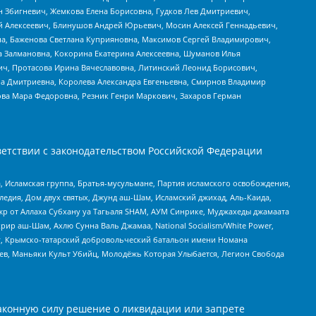
н Збигневич, Жемкова Елена Борисовна, Гудков Лев Дмитриевич,
й Алексеевич, Блинушов Андрей Юрьевич, Мосин Алексей Геннадьевич,
а, Баженова Светлана Куприяновна, Максимов Сергей Владимирович,
а Залмановна, Кокорина Екатерина Алексеевна, Шуманов Илья
ч, Протасова Ирина Вячеславовна, Литинский Леонид Борисович,
а Дмитриевна, Королева Александра Евгеньевна, Смирнов Владимир
ова Мара Федоровна, Резник Генри Маркович, Захаров Герман
етствии с законодательством Российской Федерации
 Исламская группа, Братья-мусульмане, Партия исламского освобождения,
едия, Дом двух святых, Джунд аш-Шам, Исламский джихад, Аль-Каида,
жр от Аллаха Субхану уа Тагьаля SHAM, АУМ Синрике, Муджахеды джамаата
рир аш-Шам, Ахлю Сунна Валь Джамаа, National Socialism/White Power,
рг, Крымско-татарский добровольческий батальон имени Номана
оев, Маньяки Культ Убийц, Молодёжь Которая Улыбается, Легион Свобода
аконную силу решение о ликвидации или запрете