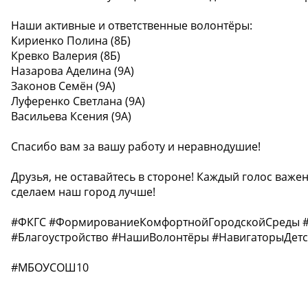
Наши активные и ответственные волонтёры:
Кириенко Полина (8Б)
Кревко Валерия (8Б)
Назарова Аделина (9А)
Законов Семён (9А)
Луференко Светлана (9А)
Васильева Ксения (9А)
Спасибо вам за вашу работу и неравнодушие!
Друзья, не оставайтесь в стороне! Каждый голос важен
сделаем наш город лучше!
#ФКГС #ФормированиеКомфортнойГородскойСреды #
#Благоустройство #НашиВолонтёры #НавигаторыДетс
#МБОУСОШ10