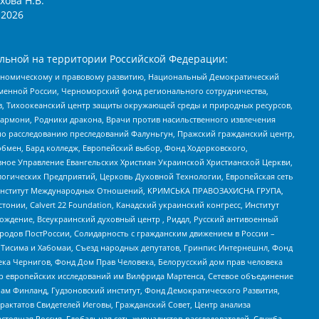
хова Н.В.
2026
льной на территории Российской Федерации:
кономическому и правовому развитию, Национальный Демократический
менной России, Черноморский фонд регионального сотрудничества,
, Тихоокеанский центр защиты окружающей среды и природных ресурсов,
 Хармони, Родники дракона, Врачи против насильственного извлечения
по расследованию преследований Фалуньгун, Пражский гражданский центр,
бмен, Бард колледж, Европейский выбор, Фонд Ходорковского,
ное Управление Евангельских Христиан Украинской Христианской Церкви,
огических Предприятий, Церковь Духовной Технологии, Европейская сеть
ий Институт Международных Отношений, КРИМСЬКА ПРАВОЗАХИСНА ГРУПА,
стонии, Calvert 22 Foundation, Канадский украинский конгресс, Институт
ждение, Всеукраинский духовный центр , Риддл, Русский антивоенный
ародов ПостРоссии, Солидарность с гражданским движением в России –
в Тисима и Хабомаи, Съезд народных депутатов, Гринпис Интернешнл, Фонд
ека Чернигов, Фонд Дом Прав Человека, Белорусский дом прав человека
нтр европейских исследований им Вилфрида Мартенса, Сетевое объединение
Чам Финланд, Гудзоновский институт, Фонд Демократического Развития,
актатов Свидетелей Иеговы, Гражданский Совет, Центр анализа
астоящая Россия, Глобальная сеть журналистов-расследователей, Служба