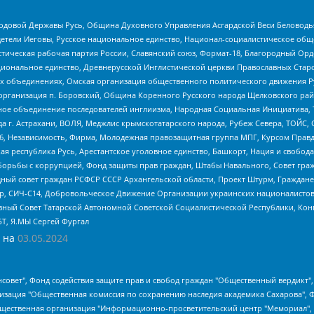
 Родовой Державы Русь, Община Духовного Управления Асгардской Веси Беловод
детели Иеговы, Русское национальное единство, Национал-социалистическое об
истическая рабочая партия России, Славянский союз, Формат-18, Благородный Ор
ациональное единство, Древнерусской Инглистической церкви Православных Ста
ных объединениях, Омская организация общественного политического движения Р
рганизация п. Боровский, Община Коренного Русского народа Щелковского район
гиозное объединение последователей инглиизма, Народная Социальная Инициатива,
 г. Астрахани, ВОЛЯ, Меджлис крымскотатарского народа, Рубеж Севера, ТОЙС, 
6, Независимость, Фирма, Молодежная правозащитная группа МПГ, Курсом Правд
ая республика Русь, Арестантское уголовное единство, Башкорт, Нация и свобода,
орьбы с коррупцией, Фонд защиты прав граждан, Штабы Навального, Совет гражд
ный совет граждан РСФСР СССР Архангельской области, Проект Штурм, Граждане 
tsApp, СИЧ-С14, Добровольческое Движение Организации украинских националисто
ный Совет Татарской Автономной Советской Социалистической Республики, Кон
БТ, Я.МЫ Сергей Фургал
 на
03.05.2024
мная некоммерческая организация "Центр по работе с проблемой насилия "НАСИЛИЮ.НЕТ", Межрегиональный профессиональный союз работников здравоохранения "Альянс врачей", Юридическое лицо, зарегистрированное в Латвийской Республике, SIA "Medusa Project" (регистрационный номер 40103797863, дата регистрации 10.06.2014), Некоммерческая организация "Фонд по борьбе с коррупцией", Автономная некоммерческая организация "Институт права и публичной политики", Баданин Роман Сергеевич, Гликин Максим Александрович, Железнова Мария Михайловна, Лукьянова Юлия Сергеевна, Маетная Елизавета Витальевна, Маняхин Петр Борисович, Чуракова Ольга Владимировна, Ярош Юлия Петровна, Юридическое лицо "The Insider SIA", зарегистрированное в Риге, Латвийская Республика (дата регистрации 26.06.2015), являющееся администратором доменного имени интернет-издания "The Insider SIA", https://theins.ru, Постернак Алексей Евгеньевич, Рубин Михаил Аркадьевич, Анин Роман Александрович, Юридическое лицо Istories fonds, зарегистрированное в Латвийской Республике (регистрационный номер 50008295751, дата регистрации 24.02.2020), Великовский Дмитрий Александрович, Долинина Ирина Николаевна, Мароховская Алеся Алексеевна, Шлейнов Роман Юрьевич, Шмагун Олеся Валентиновна, Общество с ограниченной ответственностью "Альтаир 2021", Общество с ограниченной ответственностью "Вега 2021", Общество с ограниченной ответственностью "Главный редактор 2021", Общество с ограниченной ответственностью "Ромашки монолит", Важенков Артем Валерьевич, Ивановская областная общественная организация "Центр гендерных исследований", Гурман Юрий Альбертович, Медиапроект "ОВД-Инфо", Егоров Владимир Владимирович, Жилинский Владимир Александрович, Общество с ограниченной ответственностью "ЗП", Иванова София Юрьевна, Карезина Инна Павловна, Кильтау Екатерина Викторовна, Петров Алексей Викторович, Пискунов Сергей Евгеньевич, Смирнов Сергей Сергеевич, Тихонов Михаил Сергеевич, Общество с ограниченной ответственностью "ЖУРНАЛИСТ-ИНОСТРАННЫЙ АГЕНТ", Арапова Галина Юрьевна, Вольтская Татьяна Анатольевна, Американская компания "Mason G.E.S. Anonymous Foundation" (США), являющаяся владельцем интернет-издания https://mnews.world/, Компания "Stichting Bellingcat", зарегистрированная в Нидерландах (дата регистрации 11.07.2018), Захаров Андрей Вячеславович, Клепиковская Екатерина Дмитриевна, Общество с ограниченной ответственностью "МЕМО", Перл Роман Александрович, Симонов Евгений Алексеевич, Соловьева Елена Анатольевна, Сотников Даниил Владимирович, Сурначева Елизавета Дмитриевна, Автономная некоммерческая организация по защите прав человека и информированию населения "Якутия – Наше Мнение", Общество с ограниченной ответственностью "Москоу диджитал медиа", с 26.01.2023 Общество с ограниченной ответственностью "Чайка Белые сады", Ветошкина Валерия Валерьевна, Заговора Максим Александрович, Межрегиональное общественное движение "Российская ЛГБТ - сеть", Оленичев Максим Владимирович, Павлов Иван Юрьевич, Скворцова Елена Сергеевна, Общество с ограниченной ответственностью "Как бы инагент", Кочетков Игорь Викторович, Общество с ограниченной ответственностью "Честные выборы", Еланчик Олег Александрович, Общество с ограниченной ответственностью "Нобелевский призыв", Гималова Регина Эмилевна, Григорьев Андрей Валерьевич, Григорьева Алина Александровна, Ассоциация по содействию защите прав призывников, альтернативнослужащих и военнослужащих "Правозащитная группа "Гражданин.Армия.Право", Хисамова Регина Фаритовна, Автономная некоммерческая организация по реализации социально-правовых программ "Лилит", Дальн