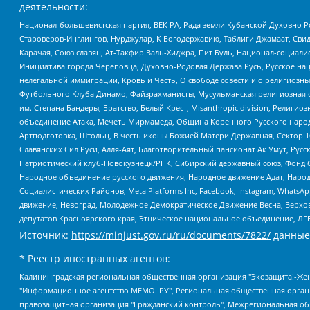
деятельности:
Национал-большевистская партия, ВЕК РА, Рада земли Кубанской Духовно
Староверов-Инглингов, Нурджулар, К Богодержавию, Таблиги Джамаат, Сви
Карачая, Союз славян, Ат-Такфир Валь-Хиджра, Пит Буль, Национал-социал
Инициатива города Череповца, Духовно-Родовая Держава Русь, Русское н
нелегальной иммиграции, Кровь и Честь, О свободе совести и о религиоз
Футбольного Клуба Динамо, Файзрахманисты, Мусульманская религиозная о
им. Степана Бандеры, Братство, Белый Крест, Misanthropic division, Рели
объединение Атака, Мечеть Мирмамеда, Община Коренного Русского народа
Артподготовка, Штольц, В честь иконы Божией Матери Державная, Сектор 1
Славянских Сил Руси, Алля-Аят, Благотворительный пансионат Ак Умут, Русск
Патриотический клуб-Новокузнецк/РПК, Сибирский державный союз, Фонд б
Народное объединение русского движения, Народное движение Адат, Народ
Социалистических Районов, Meta Platforms Inc, Facebook, Instagram, Wha
движение, Невоград, Молодежное Демократическое Движение Весна, Верхов
депутатов Красноярского края, Этническое национальное объединение, ЛГ
Источник:
https://minjust.gov.ru/ru/documents/7822/
данные
* Реестр иностранных агентов:
Калининградская региональная общественная организация "Экозащита!-Женсовет", Фонд содействия защите прав и свобод граждан "Общественный вердикт", Фонд "Институт Развития Свободы Информации", Частное учреждение "Информационное агентство МЕМО. РУ", Региональная общественная организация "Общественная комиссия по сохранению наследия академика Сахарова", Фонд поддержки свободы прессы, Санкт-Петербургская общественная правозащитная организация "Гражданский контроль", Межрегиональная общественная организация "Информационно-просветительский центр "Мемориал", Региональный Фонд "Центр Защиты Прав Средств Массовой Информации", с 05.12.2023 Фонд "Центр Защиты Прав Средств массовой информации", Региональная общественная благотворительная организация помощи беженцам и мигрантам "Гражданское содействие", Негосударственное образовательное учреждение дополнительного профессионального образования (повышение квалификации) специалистов "АКАДЕМИЯ ПО ПРАВАМ ЧЕЛОВЕКА", Свердловская региональная общественная организация "Сутяжник", Автономная некоммерческая организация "Центр независимых социологических исследований", Союз общественных объединений "Российский исследовательский центр по правам человека", Региональное общественное учреждение научно-информационный центр "МЕМОРИАЛ", Некоммерческая организация "Фонд защиты гласности", Автономная некоммерческая организация "Институт прав человека", Городская общественная организация "Екатеринбургское общество "МЕМОРИАЛ", Городская общественная организация "Рязанское историко-просветительское и правозащитное общество "Мемориал" (Рязанский Мемориал), Челябинский региональный орган общественной самодеятельности – женское общественное объединение "Женщины Евразии", Челябинский региональный орган общественной самодеятельности "Уральская правозащитная группа", Фонд содействия защите здоровья и социальной справедливости имени Андрея Рылькова, Автономная Некоммерческая Организация "Аналитический Центр Юрия Левады", Автономная некоммерческая организация социальной поддержки населения "Проект Апрель", Региональная общественная организация помощи женщинам и детям, находящимся в кризисной ситуации "Информационно-методический центр "Анна", Фонд содействия развитию массовых коммуникаций и правовому просвещению "Так-так-Так", Фонд содействия устойчивому развитию "Серебряная тайга", Свердловский региональный общественный фонд социальных проектов "Новое время", "Idel.Реалии", Кавказ.Реалии, Крым.Реалии, Телеканал Настоящее Время, Татаро-башкирская служба Радио Свобода (Azatliq Radiosi), Радио Свободная Европа/Радио Свобода (PCE/PC), "Сибирь.Реалии", "Фактограф", Благотворительный фонд помощи осужденным и их семьям, Автономная некоммерческая организация "Институт глобализации и социальных движений", Фонд "В защиту прав заключенных", Частное учреждение "Центр поддержки и содействия развитию средств массовой информации", Пензенский региональный общественный благотворительный фонд "Гражданский союз", "Север.Реалии", Некоммерческая организация Фонд "Правовая инициатива", Общество с ограниченной ответственностью "Радио Свободная Европа/Радио Свобода", Чешское информационное агентство "MEDIUM-ORIENT", Красноярская региональная общественная организация "Мы против СПИДа", Камалягин Денис Николаевич, Маркелов Сергей Евгеньевич, Пономарев Лев Александрович, Савицкая Людмила Алексеевна, Автоно