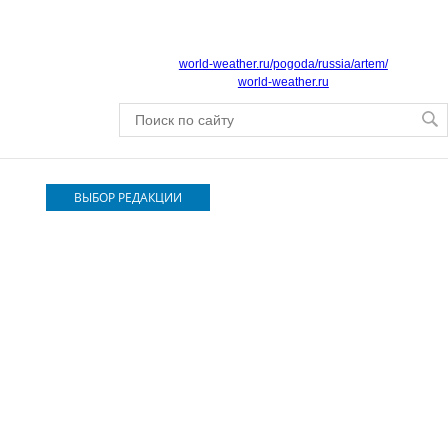
world-weather.ru/pogoda/russia/artem/
world-weather.ru
ВЫБОР РЕДАКЦИИ