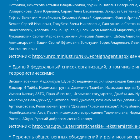
Петровна, Кочеткова Татьяна Владимировна, Чуркина Наталья Валерьевна, 
Илларионова Юлия Юрьевна, Саранг Анна Васильевна, Захарова Светлана 
Гефтер Валентин Михайлович, Симонов Алексей Кириллович, Флиге Ирина 
Беляев Сергей Иванович, Голубева Елена Николаевна, Ганнушкина Светлана
Вячеславович, Арапова Галина Юрьевна, Свечников Анатолий Мариевич, П
Лукашевский Сергей Маркович, Бахмин Вячеслав Иванович, Шабад Анатоли
Александрович, Вицин Сергей Ефимович, Золотухин Борис Андреевич, Леви
Константинович
Источник:
http://unro.minjust.ru/NKOForeignAgent.aspx
данн
* Единый федеральный список организаций, в том числе и
террористическими:
Высший военный Маджлисуль Шура Объединенных сил моджахедов Кавказа, Ко
Лашкар-И-Тайба, Исламская группа, Движение Талибан, Исламская партия Т
Имарат Кавказ, АБТО, Правый сектор, Исламское государство, Джабха аль-
Ат-Тавхида Валь-Джихад, Чистопольский Джамаат, Рохнамо ба суи давлати и
Артподготовка, Религиозная группа “Джамаат “Красный пахарь”, Колумбайн
Челебиджихана, Азов, Партия исламского возрождения Таджикистана, Народ
России, Айдар, Русский добровольческий корпус
Источник:
http://nac.gov.ru/terroristicheskie-i-ekstremistskie-
* Перечень общественных объединений и религиозных орг