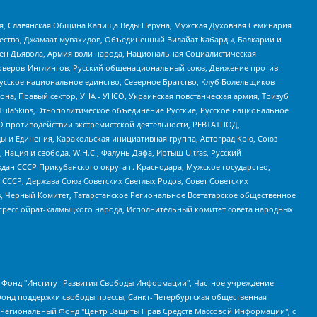
ья, Славянская Община Капища Веды Перуна, Мужская Духовная Семинария
щество, Джамаат мувахидов, Объединенный Вилайат Кабарды, Балкарии и
ден Дьявола, Армия воли народа, Национальная Социалистическая
роверов-Инглингов, Русский общенациональный союз, Движение против
усское национальное единство, Северное Братство, Клуб Болельщиков
а, Правый сектор, УНА - УНСО, Украинская повстанческая армия, Тризуб
 TulaSkins, Этнополитическое объединение Русские, Русское национальное
О противодействии экстремистской деятельности, РЕВТАТПОД,
ы и Единения, Каракольская инициативная группа, Автоград Крю, Союз
 Нация и свобода, W.H.С., Фалунь Дафа, Иртыш Ultras, Русский
ан СССР Прикубанского округа г. Краснодара, Мужское государство,
СССР, Держава Союз Советских Светлых Родов, Совет Советских
в, Черный Комитет, Татарстанское Региональное Всетатарское общественное
гресс ойрат-калмыцкого народа, Исполнительный комитет совета народных
евосточное общественное движение "Маяк", Санкт-Петербургская ЛГБТ-инициативная группа "Выход", Инициативная группа ЛГБТ+ "Реверс", Алексеев Андрей Викторович, Бекбулатова Таисия Львовна, Беляев Иван Михайлович, Владыкина Елена Сергеевна, Гельман Марат Александрович, Никульшина Вероника Юрьевна, Толоконникова Надежда Андреевна, Шендерович Виктор Анатольевич, Общество с ограниченной ответственностью "Данное сообщение", Общество с ограниченной ответственностью Издательский дом "Новая глава", Айнбиндер Александра Александровна, Московский комьюнити-центр для ЛГБТ+инициатив, Благотворительный фонд развития филантропии, Deutsche Welle (Германия, Kurt-Schumacher-Strasse 3, 53113 Bonn), Борзунова Мария Михайловна, Воробьев Виктор Викторович, Голубева Анна Львовна, Константинова Алла Михайловна, Малкова Ирина Владимировна, Мурадов Мурад Абдулгалимович, Осетинская Елизавета Николаевна, Понасенков Евгений Николаевич, Ганапольский Матвей Юрьевич, Киселев Евгений Алексеевич, Борухович Ирина Григорьевна, Дремин Иван Тимофеевич, Дубровский Дмитрий Викторович, Красноярская региональная общественная организация поддержки и развития альтернативных образовательных технологий и межкультурных коммуникаций "ИНТЕРРА", Маяковская Екатерина Алексеевна, Фейгин Марк Захарович, Филимонов Андрей Викторович, Дзугкоева Регина Николаевна, Доброхотов Роман Александрович, Дудь Юрий Александрович, Елкин Сергей Владимирович, Кругликов Кирилл Игоревич, Сабунаева Мария Леонидовна, Семенов Алексей Владимирович, Шаинян Карен Багратович, Шульман Екатерина Михайловна, Асафьев Артур Валерьевич, Вахштайн Виктор Семенович, Венедиктов Алексей Алексеевич, Лушникова Екатерина Евгеньевна, Волков Леонид Михайлович, Невзоров Александр Глебович, Пархоменко Сергей Борисович, Сироткин Ярослав Николаевич, Кара-Мурза Владимир Владимирович, Баранова Наталья Владимировна, Гозман Леонид Яковлевич, Кагарлицкий Борис Юльевич, Климарев Михаил Валерьевич, Милов Владимир Станиславович, Автономная некоммерческая организация Краснодарский центр современного искусства "Типография", Моргенштерн Алишер Тагирович, Соболь Любовь Эдуардовна, Общество с ограниченной ответственностью "ЛИЗА НОРМ", Каспаров Гарри Кимович, Ходорковский Михаил Борисович, Общество с ограниченной ответственностью "Апрельские тезисы", Данилович Ирина Брониславовна, Кашин Олег Владимирович, Петров Николай Владимирович, Пивоваров Алексей Владимирович, Соколов Михаил Владимирович, Цветкова Юлия Владимировна, Чичваркин Евгений Александрович, Комитет против пыток/Команда против пыток, Общество с ограниченной ответственностью "Первый научный", Общество с ограниченной ответственностью "Вертолет и ко", Белоцерковская Вероника Борисовна, Кац Максим Евгеньевич, Лазарева Татьяна Юрьевна, Шаведдинов Руслан Табризович, Яшин Илья Валерьевич, Общество с ограниченной ответственностью "Иноагент ААВ", Алешковский Дмитрий Петрович, Альбац Евгения Марковна, Быков Дмитрий Львович, Галямина Юлия Евгеньевна, Лойко Сергей Леонидович, Мартынов Кирилл Константинович, Медведев Сергей Александрович, Крашенинников Федор Геннадиевич, Гордеева Катерина Вл