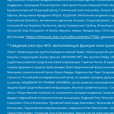
поддержки, Свободная Россия Берлин, Свободная Россия Северный Рейн-Вест
Крымскотатарский Ресурсный Центр, Глобальный союз IndustriALL, Russian E
Европы, Фонд имени Фридриха Эберта, XZ gGmbH, Мобильная академия поддержк
International Education, Антивоенное движение Антальи, Открытый диало
отношений им Нормана Патерсона, Центр Гражданских Свобод, Фонд Бориса
Прометей, Stop Occupation of Karelia, Вернись живым, Фридом Хаус, СОТА 
Источник:
https://minjust.gov.ru/ru/documents/7756/
данные
* Сведения реестра НКО, выполняющих функции иностранн
Лилит, Правозащитная группа Гражданин.Армия.Право, Нижегородский цент
борьбы с коррупцией, Альянс врачей, НАСИЛИЮ.НЕТ, Мы против СПИДа, СВЕ
содействия развитию средств массовой информации, Горячая Линия, В защ
охраны здоровья и защиты прав граждан, Благотворительный фонд помощи ос
Мемориал, Аналитический Центр Юрия Левады, Издательство Парк Гагарина
гласности, Российский исследовательский центр по правам человека, Даль
Сутяжник, АКАДЕМИЯ ПО ПРАВАМ ЧЕЛОВЕКА, Центр развития некоммерческих
Защиты Прав Средств Массовой Информации, Институт развития прессы - Си
Закон, Общественная комиссия по сохранению наследия академика Сахаров
вердикт, Евразийская антимонопольная ассоциация, Бедушев Петр Петрови
Сидорович Ольга Борисовна, Туровский Александр Алексеевич, Васильева А
Евгеньевич, Барахоев Магомед Бекханович, Шарипков Олег Викторович, М
Тимур Рифгатович, Романова Ольга Евгеньевна, Щаров Сергей Алексадрови