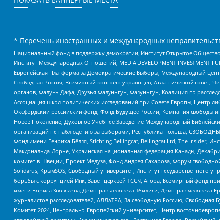
ПОКАЗАТЬ БАННЕРНЫЕ МЕСТА
* Перечень иностранных и международных неправительств
Национальный фонд в поддержку демократии, Институт Открытое Общество
Институт Международных Отношений, MEDIA DEVELOPMENT INVESTMENT FUND,
Европейская Платформа за Демократические Выборы, Международный цент
Свободная Россия, Всемирный конгресс украинцев, Атлантический совет, Ч
органов, Фалунь Дафа, Друзья Фалуньгун, Фалуньгун, Коалиция по рассле
Ассоциация школ политических исследований при Совете Европы, Центр ли
Оксфордский российский фонд, Фонд Будущее России, Компания свободы ин
Новое Поколение, Духовное Учебное Заведение Международный Библейский
организаций по наблюдению за выборами, Республика Польша, СВОБОДНЫЙ
Фонд имени Генриха Бёлля, Stichting Bellingcat, Bellingcat Ltd, The Inside
Макдональда-Лорье, Украинская национальная федерация Канады, Декабрис
комитет в Швеции, Проект Медуза, Фонд Андрея Сахарова, Форум свободной 
Solidarus, КрымSOS, Свободный университет, Институт государственного у
борьбы с коррупцией Инк, Завет церквей TCCN, Агора, Всемирный фонд при
имени Бориса Звозскова, Дом прав человека Тбилиси, Дом прав человека Ер
журналистов расследователей, АЛЛАТРА, За свободную Россию, Свободная Б
Комитет-2024, Центрально-Европейский университет, Центр восточноевроп
европейской политики, Академическая сеть Восточная Европа, Российский к