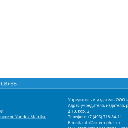
 СВЯЗЬ
Учредитель и издатель ООО 
Адрес учредителя, издателя, р
зи
д.13, кор. 2
рвисов Yandex.Metrika,
Телефон: +7 (495) 718-84-11
E-mail: info@artem-plus.ru