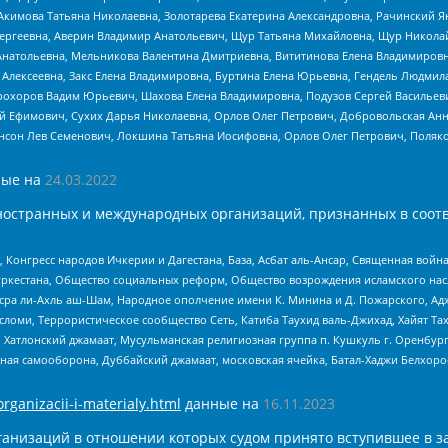
Акимова Татьяна Николаевна, Золотарева Екатерина Александровна, Рачинский Я
Сергеевна, Аверин Владимир Анатольевич, Щур Татьяна Михайловна, Щур Никола
Анатольевна, Мельникова Валентина Дмитриевна, Вититинова Елена Владимировн
 Алексеевна, Закс Елена Владимировна, Буртина Елена Юрьевна, Гендель Людмил
рохоров Вадим Юрьевич, Шахова Елена Владимировна, Подузов Сергей Васильеви
й Ефимович, Сухих Дарья Николаевна, Орлов Олег Петрович, Добровольская Анн
нсон Лев Семенович, Локшина Татьяна Иосифовна, Орлов Олег Петрович, Поляк
ые на
24.03.2022
ностранных и международных организаций, признанных в соотв
нгресс народов Ичкерии и Дагестана, База, Асбат аль-Ансар, Священная война,
уркестана, Общество социальных реформ, Общество возрождения исламского насл
Нусра ли-Ахль аш-Шам, Народное ополчение имени К. Минина и Д. Пожарского, Ад
сломи, Террористическое сообщество Сеть, Катиба Таухид валь-Джихад, Хайят Тах
, Хатлонский джамаат, Мусульманская религиозная группа п. Кушкуль г. Оренбу
ная самооборона, Дуббайский джамаат, московская ячейка, Батал-Хаджи Белхор
organizacii-i-materialy.html
данные на
16.11.2023
анизаций в отношении которых судом принято вступившее в з