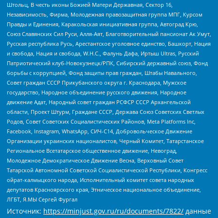
Штольц, В честь иконы Божией Матери Державная, Сектор 16,
Независимость, Фирма, Молодежная правозащитная группа МПГ, Курсом
Правды и Единения, Каракольская инициативная группа, Автоград Крю,
Союз Славянских Сил Руси, Алля-Аят, Благотворительный пансионат Ак Умут,
Русская республика Русь, Арестантское уголовное единство, Башкорт, Нация
и свобода, Нация и свобода, W.H.С., Фалунь Дафа, Иртыш Ultras, Русский
Патриотический клуб-Новокузнецк/РПК, Сибирский державный союз, Фонд
борьбы с коррупцией, Фонд защиты прав граждан, Штабы Навального,
Совет граждан СССР Прикубанского округа г. Краснодара, Мужское
государство, Народное объединение русского движения, Народное
движение Адат, Народный совет граждан РСФСР СССР Архангельской
области, Проект Штурм, Граждане СССР, Держава Союз Советских Светлых
Родов, Совет Советских Социалистических Районов, Meta Platforms Inc,
Facebook, Instagram, WhatsApp, СИЧ-С14, Добровольческое Движение
Организации украинских националистов, Черный Комитет, Татарстанское
Региональное Всетатарское общественное движение, Невоград,
Молодежное Демократическое Движение Весна, Верховный Совет
Татарской Автономной Советской Социалистической Республики, Конгресс
ойрат-калмыцкого народа, Исполнительный комитет совета народных
депутатов Красноярского края, Этническое национальное объединение,
ЛГБТ, Я.МЫ Сергей Фургал
Источник:
https://minjust.gov.ru/ru/documents/7822/
данные