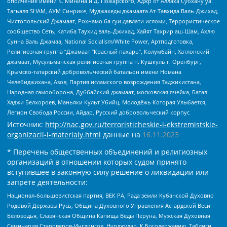
ополчение имени К. Минина и Д. Пожарского, Аджр от Аллаха Субхану уа
Тагьаля SHAM, АУМ Синрике, Муджахеды джамаата Ат-Тавхида Валь-Джихад,
Чистопольский Джамаат, Рохнамо ба суи давлати исломи, Террористическое
сообщество Сеть, Катиба Таухид валь-Джихад, Хайят Тахрир аш-Шам, Ахлю
Сунна Валь Джамаа, National Socialism/White Power, Артподготовка,
Религиозная группа “Джамаат “Красный пахарь”, Колумбайн, Хатлонский
джамаат, Мусульманская религиозная группа п. Кушкуль г. Оренбург,
Крымско-татарский добровольческий батальон имени Номана
Челебиджихана, Азов, Партия исламского возрождения Таджикистана,
Народная самооборона, Дуббайский джамаат, московская ячейка, Батал-
Хаджи Белхороев, Маньяки Культ Убийц, Молодёжь Которая Улыбается,
Легион Свобода России, Айдар, Русский добровольческий корпус
Источник:
http://nac.gov.ru/terroristicheskie-i-ekstremistskie-
organizacii-i-materialy.html
данные на
16.11.2023
* Перечень общественных объединений и религиозных
организаций в отношении которых судом принято
вступившее в законную силу решение о ликвидации или
запрете деятельности:
Национал-большевистская партия, ВЕК РА, Рада земли Кубанской Духовно
Родовой Державы Русь, Община Духовного Управления Асгардской Веси
Беловодья, Славянская Община Капища Веды Перуна, Мужская Духовная
Семинария Староверов-Инглингов, Нурджулар, К Богодержавию, Таблиги