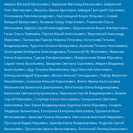
Аверин Виталий Евгеньевич, Барахоев Магомед Бекханович, Шарипков
Олег Викторович, Мошель Ирина Ароновна, Шведов Григорий Сергеевич,
Пономарев Лев Александрович, Каргалицкий Борис Юльевич, Созаев
Валерий Валерьевич, Исламов Тимур Рифгатович, Романова Ольга
Евгеньевна, Щаров Сергей Алексадрович, Цирульников Борис Альбертович,
Гасан Ольга Павловна, Паутов Юрий Анатольевич, Верховский Александр
Маркович, Пислакова-Паркер Марина Петровна, Кочеткова Татьяна
Владимировна, Чуркина Наталья Валерьевна, Акимова Татьяна Николаевна,
Золотарева Екатерина Александровна, Рачинский Ян Збигневич, Жемкова
Елена Борисовна, Гудков Лев Дмитриевич, Илларионова Юлия Юрьевна,
Саранг Анна Васильевна, Захарова Светлана Сергеевна, Аверин Владимир
Анатольевич, Щур Татьяна Михайловна, Щур Николай Алексеевич,
Блинушов Андрей Юрьевич, Мосин Алексей Геннадьевич, Гефтер Валентин
Михайлович, Симонов Алексей Кириллович, Флиге Ирина Анатольевна,
Мельникова Валентина Дмитриевна, Вититинова Елена Владимировна,
Баженова Светлана Куприяновна, Максимов Сергей Владимирович, Беляев
Сергей Иванович, Голубева Елена Николаевна, Ганнушкина Светлана
Алексеевна, Закс Елена Владимировна, Буртина Елена Юрьевна, Гендель
Людмила Залмановна, Кокорина Екатерина Алексеевна, Шуманов Илья
Вячеславович, Арапова Галина Юрьевна, Свечников Анатолий Мариевич,
Прохоров Вадим Юрьевич, Шахова Елена Владимировна, Подузов Сергей
Васильевич, Протасова Ирина Вячеславовна, Литинский Леонид Борисович,