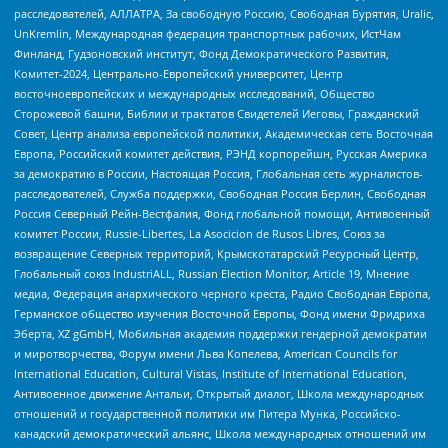
расследователей, АЛЛАТРА, За свободную Россию, Свободная Бурятия, Uralic,
UnKremlin, Международная федерация транспортных рабочих, ИстЧам
Финланд, Гудзоновский институт, Фонд Демократического Развития,
Комитет-2024, Центрально-Европейский университет, Центр
восточноевропейских и международных исследований, Общество
Сторожевой башни, Библии и трактатов Свидетелей Иеговы, Гражданский
Совет, Центр анализа европейской политики, Академическая сеть Восточная
Европа, Российский комитет действия, РЭНД корпорейшн, Русская Америка
за демократию в России, Настоящая Россия, Глобальная сеть журналистов-
расследователей, Служба поддержки, Свободная Россия Берлин, Свободная
Россия Северный Рейн-Вестфалия, Фонд глобальной помощи, Антивоенный
комитет России, Russie-Libertes, La Asocicion de Rusos Libres, Союз за
возвращение Северных территорий, Крымскотатарский Ресурсный Центр,
Глобальный союз IndustriALL, Russian Election Monitor, Article 19, Мнение
медиа, Федерация анархического черного креста, Радио Свободная Европа,
Германское общество изучения Восточной Европы, Фонд имени Фридриха
Эберта, XZ gGmbH, Мобильная академия поддержки гендерной демократии
и миротворчества, Форум имени Льва Копелева, American Councils for
International Education, Cultural Vistas, Institute of International Education,
Антивоенное движение Антальи, Открытый диалог, Школа международных
отношений и государственной политики им Питера Мунка, Российско-
канадский демократический альянс, Школа международных отношений им