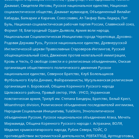
Джамаат, Свидетели Иеговы, Русское национальное единство, Национал-
социалистическое общество, Джамаат мувахидов, Объединенный Вилайат
Кабарды, Балкарии и Карачая, Союз славян, Ат-Такфир Валь-Хиджра, Пит
Буль, Национал-социалистическая рабочая партия России, Славянский союз,
Формат-18, Благородный Орден Дьявола, Армия воли народа,
Национальная Социалистическая Инициатива города Череповца, Духовно-
Родовая Держава Русь, Русское национальное единство, Древнерусской
Инглистической церкви Православных Староверов-Инглингов, Русский
общенациональный союз, Движение против нелегальной иммиграции,
Кровь и Честь, О свободе совести и о религиозных объединениях, Омская
организация общественного политического движения Русское
национальное единство, Северное Братство, Клуб Болельщиков
Футбольного Клуба Динамо, Файзрахманисты, Мусульманская религиозная
организация п. Боровский, Община Коренного Русского народа
Щелковского района, Правый сектор, УНА - УНСО, Украинская
повстанческая армия, Тризуб им. Степана Бандеры, Братство, Белый Крест,
Misanthropic division, Религиозное объединение последователей инглиизма,
Народная Социальная Инициатива, TulaSkins, Этнополитическое
объединение Русские, Русское национальное объединение Атака, Мечеть
Мирмамеда, Община Коренного Русского народа г. Астрахани, ВОЛЯ,
Меджлис крымскотатарского народа, Рубеж Севера, ТОЙС, О
противодействии экстремистской деятельности, РЕВТАТПОД, Артподготовка,