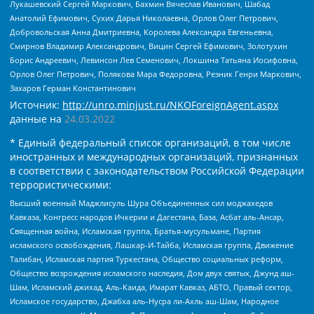
Лукашевский Сергей Маркович, Бахмин Вячеслав Иванович, Шабад
Анатолий Ефимович, Сухих Дарья Николаевна, Орлов Олег Петрович,
Добровольская Анна Дмитриевна, Королева Александра Евгеньевна,
Смирнов Владимир Александрович, Вицин Сергей Ефимович, Золотухин
Борис Андреевич, Левинсон Лев Семенович, Локшина Татьяна Иосифовна,
Орлов Олег Петрович, Полякова Мара Федоровна, Резник Генри Маркович,
Захаров Герман Константинович
Источник:
http://unro.minjust.ru/NKOForeignAgent.aspx
данные на
24.03.2022
* Единый федеральный список организаций, в том числе
иностранных и международных организаций, признанных
в соответствии с законодательством Российской Федерации
террористическими:
Высший военный Маджлисуль Шура Объединенных сил моджахедов
Кавказа, Конгресс народов Ичкерии и Дагестана, База, Асбат аль-Ансар,
Священная война, Исламская группа, Братья-мусульмане, Партия
исламского освобождения, Лашкар-И-Тайба, Исламская группа, Движение
Талибан, Исламская партия Туркестана, Общество социальных реформ,
Общество возрождения исламского наследия, Дом двух святых, Джунд аш-
Шам, Исламский джихад, Аль-Каида, Имарат Кавказ, АБТО, Правый сектор,
Исламское государство, Джабха аль-Нусра ли-Ахль аш-Шам, Народное