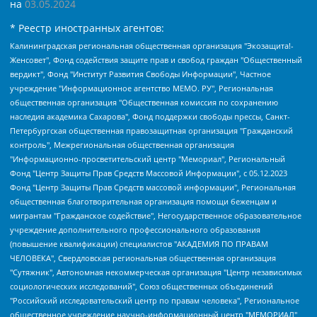
на
03.05.2024
* Реестр иностранных агентов:
Калининградская региональная общественная организация "Экозащита!-Женсовет", Фонд содействия защите прав и свобод граждан "Общественный вердикт", Фонд "Институт Развития Свободы Информации", Частное учреждение "Информационное агентство МЕМО. РУ", Региональная общественная организация "Общественная комиссия по сохранению наследия академика Сахарова", Фонд поддержки свободы прессы, Санкт-Петербургская общественная правозащитная организация "Гражданский контроль", Межрегиональная общественная организация "Информационно-просветительский центр "Мемориал", Региональный Фонд "Центр Защиты Прав Средств Массовой Информации", с 05.12.2023 Фонд "Центр Защиты Прав Средств массовой информации", Региональная общественная благотворительная организация помощи беженцам и мигрантам "Гражданское содействие", Негосударственное образовательное учреждение дополнительного профессионального образования (повышение квалификации) специалистов "АКАДЕМИЯ ПО ПРАВАМ ЧЕЛОВЕКА", Свердловская региональная общественная организация "Сутяжник", Автономная некоммерческая организация "Центр независимых социологических исследований", Союз общественных объединений "Российский исследовательский центр по правам человека", Региональное общественное учреждение научно-информационный центр "МЕМОРИАЛ", Некоммерческая организация "Фонд защиты гласности", Автономная некоммерческая организация "Институт прав человека", Городская общественная организация "Екатеринбургское общество "МЕМОРИАЛ", Городская общественная организация "Рязанское историко-просветительское и правозащитное общество "Мемориал" (Рязанский Мемориал), Челябинский региональный орган общественной самодеятельности – женское общественное объединение "Женщины Евразии", Челябинский региональный орган общественной самодеятельности "Уральская правозащитная группа", Фонд содействия защите здоровья и социальной справедливости имени Андрея Рылькова, Автономная Некоммерческая Организация "Аналитический Центр Юрия Левады", Автономная некоммерческая организация социальной поддержки населения "Проект Апрель", Региональная общественная организация помощи женщинам и детям, находящимся в кризисной ситуации "Информационно-методический центр "Анна", Фонд содействия развитию массовых коммуникаций и правовому просвещению "Так-так-Так", Фонд содействия устойчивому развитию "Серебряная тайга", Свердловский региональный общественный фонд социальных проектов "Новое время", "Idel.Реалии", Кавказ.Реалии, Крым.Реалии, Телеканал Настоящее Время, Татаро-башкирская служба Радио Свобода (Azatliq Radiosi), Радио Свободная Европа/Радио Свобода (PCE/PC), "Сибирь.Реалии", "Фактограф", Благотворительный фонд помощи осужденным и их семьям, Автономная некоммерческая организация "Институт глобализации и социальных движений", Фонд "В защиту прав заключенных", Частное учреждение "Центр поддержки и содействия развитию средств массовой информации", Пензенский региональный общественный благотворительный фонд "Гражданский союз", "Север.Реалии", Некоммерческая организация Фонд "Правовая инициатива", Общество с ограниченной ответственностью "Радио Свободная Европа/Радио Свобода", Чешское информационное агентство "MEDIUM-ORIENT", Красноярская региональная общественная организация "Мы против СПИДа", Камалягин Денис Николаевич, Маркелов Сергей Евгеньевич, Пономарев Лев Александрович, Савицкая Людмила Алексеевна, Автономная некоммерческая организация "Центр по работе с проблемой насилия "НАСИЛИЮ.НЕТ", Межрегиональный профессиональный союз работников здравоохранения "Альянс врачей", Юридическое лицо, зарегистрированное в Латвийской Республике, SIA "Medusa Project" (регистрационный номер 40103797863, дата регистрации 10.06.2014), Некоммерческая организация "Фонд по борьбе с коррупцией", Автономная некоммерческая организация "Институт права и публичной политики", Баданин Роман Сергеевич, Гликин Максим Александрович, Железнова Мария Михайловна, Лукьянова Юлия Сергеевна, Маетная Елизавета Витальевна, Маняхин Петр Борисович, Чуракова Ольга Владимировна, Ярош Юлия Петровна, Юридическое лицо "The Insider SIA", зарегистрированное в Риге, Латвийская Республика (дата регистрации 26.06.2015), являющееся администратором доменного имени интернет-издания "The Insider SIA", https://theins.ru, Постернак Алексей Евгеньевич, Рубин Михаил Аркадьевич, Анин Роман Александрович, Юридическое лицо Istories fonds, зарегистрированное в Латвийской Республике (регистрационный номер 50008295751, дата регистрации 24.02.2020), Великовский Дмитрий Александрович, Долинина Ирина Николаевна, Мароховская Алеся Алексеевна, Шлейнов Роман Юрьевич, Шмагун Олеся Валентиновна, Общество с ограниченной ответственностью "Альтаир 2021", Общество с ограниченной ответственностью "Вега 2021", Общество с ограниченной ответственностью "Главный редактор 2021", Общество с ограниченной ответственностью "Ромашки монолит", Важенков Артем Валерьевич, Ивановская областная общественная организация "Центр гендерных исследований", Гурман Юрий Альбертович, Медиапроект "ОВД-Инфо", Егоров Владимир Владимирович, Жилинский Владимир Александрович, Общество с ограниченной ответственностью "ЗП", Иванова София Юрьевна, Карезина Инна Павловна, Кильтау Екатерина Викторовна, Петров Алексей Викторович, Пискунов Сергей Евгеньевич, Смирнов Сергей Сергеевич, Тихонов Михаил Сергеевич, Общество с ограниченной ответственностью "ЖУРНАЛИСТ-ИНОСТРАННЫЙ АГЕНТ", Арапова Галина Юрьевна, Вольтская Татьяна Анатольевна, Американская компания "Mason G.E.S. Anonymous Foundation" (США), являющаяся владельцем интернет-издания https://mnews.world/, Компания "Stichting Bellingcat", зарегистрированная в Нидерландах (дата регистрации 11.07.2018), Захаров Андрей Вячеславович, Клепиковская Екатерина Дмитриевна, Общество с ограниченной ответственностью "МЕМО", Перл Роман Александрович, Симонов Евгений Алексеевич, Соловьева Елена Анатольевна, Сотников Даниил Владимирович, Сурначева Елизавета Дмитриевна, Автономная некоммерческая организация по защите прав человека и информированию населения "Якутия – Наше Мнение", Общество с ограниченной ответственностью "Москоу диджитал медиа", с 26.01.2023 Общество с ограниченной ответственностью "Чайка Белые сады", Ветошкина Валерия Валерьевна, Заговора Максим Александрович, Межрегиональное общественное движение "Российская ЛГБТ - сеть", Оленичев Максим Владимирович, Павлов Иван Юрьевич, Скворцова Елена Сергеевна, Общество с ограниченной ответственностью "Как бы инагент", Кочетков Игорь Викторович, Общество с ограниченной ответственностью "Честные выборы", Еланчик Олег Александрович, Общество с ограниченной ответственностью "Нобелевский призыв", Гималова Регина Эмилевна, Григорьев Андрей Валерьевич, Григорьева Алина Александровна, Ассоциация по содействию защите прав призывников, альтернативнослужащих и военнослужащих "Правозащитная группа "Гражданин.Армия.Право", Хисамова Регина Фаритовна, Автономная некоммерческая организация по реализации социально-правовых программ "Лилит", Дальневосточное общественное движение "Маяк", Санкт-Петербургская ЛГБТ-инициативная группа "Выход", Инициативная группа ЛГБТ+ "Реверс", Алексеев Андрей Викторович, Бекбулатова Таисия Львовна, Беляев Иван Михайлович, Владыкина Елена Сергеевна, Гельман Марат Александрович, Никульшина Вероника Юрьевна, Толоконникова Надежда Андреевна, Шендерович Виктор Анатольевич, Общество с ограниченной ответственностью "Данное сообщение", Общество с ограниченной ответственностью Издательский дом "Новая глава", Айнбиндер Александра Александровна, Московский комьюнити-центр для ЛГБТ+инициатив, Благотворительный фонд развития филантропии, Deutsche Welle (Германия, Kurt-Schumacher-Strasse 3, 53113 Bonn), Борзунова Мария Михайловна, Воробьев Виктор Викторович, Голубева Анна Львовна, Константинова Алла Михайловна, Малкова Ирина Владимировна, Мурадов Мурад Абдулгалимович, Осетинская Елизавета Николаевна, Понасенков Евгений Николаевич, Ганапольский Матвей Юрьевич, Киселев Евгений Алексеевич, Борухович Ирина Григорьевна, Дремин Иван Тимофеевич, Дубровский Дмитрий Викторович, Красноярская региональная общественная организация поддержки и развития альтернативных образовательных технологий и межкультурных коммуникаций "ИНТЕРРА", Маяковская Екатерина Алексеевна, Фейгин Марк Захарович, Филимонов Андрей Викторович, Дзугкоева Регина Николаевна, Доброхотов Роман Александрович, Дудь Юрий Александрович, Елкин Сергей Владимирович, Кругликов Кирилл Игоревич, Сабунаева Мария Леонидовна, Семенов Алексей Владимирович, Шаинян Карен Багратович, Шульман Екатерина Михайловна, Асафьев Артур Валерьевич, Вахштайн Виктор Семенович, Венедиктов Алексей Алексеевич, Лушникова Екатерина Евгеньевна, Волков Леонид Михайлович, Невзоров Александр Глебович, Пархоменко Сергей Борисович, Сироткин Ярослав Николаевич, Кара-Мурза Владимир Владимирович, Баранова Наталья Владимировна, Гозман Леонид Яковлевич, Кагарлицкий Борис Юльевич, Климарев Михаил Валерьевич, Милов Владимир Станиславович, Автономная некоммерческая организация Краснодарский центр современного искусства "Типография", Моргенштерн Алишер Тагирович, Соболь Любовь Эдуардовна, Общество с ограниченной ответственностью "ЛИЗА НОРМ", Каспаров Гарри Кимович, Ходорковский Михаил Борисович, Общество с ограниченной ответственностью "Апрельские тезисы", Данилович Ирина Брониславовна, Кашин Олег Владимирович, Петров Николай Владимирович, Пивоваров Алексей Владимирович, Соколов Михаил Владимирович, Цветкова Юлия Владимировна, Чичваркин Евгений Александрович, Комитет против пыток/Команда против пыток, Общество с ограниченной ответственностью "Первый научный", Общество с ограниченной ответственностью "Вертолет и ко", Белоцерковская Вероника Борисовна, Кац Максим Евгеньевич, Лазарева Татьяна Юрьевна, Шаведдинов Руслан Табризович, Яшин Илья Валерьевич, Общество с ограниченной ответственностью "Иноагент ААВ", Алешковский Дмитрий Петрович, Альбац Евгения Марковна, Быков Дмитрий Львович, Галямина Юлия Евгеньевна, Лойко Сергей Леонидович, Мартынов Кирилл Константинович, Медведев Сергей Александрович, Крашенинников Федор Геннадиевич, Гордеева Катерина Вл