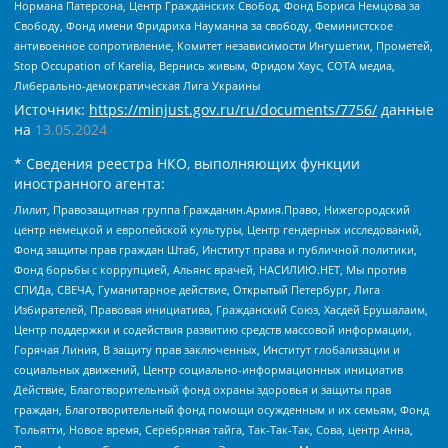
Нормана Патерсона, Центр Гражданских Свобод, Фонд Бориса Немцова за
Свободу, Фонд имени Фридриха Науманна за свободу, Феминистское
антивоенное сопротивление, Комитет независимости Ингушетии, Прометей,
Stop Occupation of Karelia, Вернись живым, Фридом Хаус, СОТА медиа,
Либерально-демократическая Лига Украины
Источник:
https://minjust.gov.ru/ru/documents/7756/
данные
на
13.05.2024
* Сведения реестра НКО, выполняющих функции
иностранного агента:
Лилит, Правозащитная группа Гражданин.Армия.Право, Нижегородский
центр немецкой и европейской культуры, Центр гендерных исследований,
Фонд защиты прав граждан Штаб, Институт права и публичной политики,
Фонд борьбы с коррупцией, Альянс врачей, НАСИЛИЮ.НЕТ, Мы против
СПИДа, СВЕЧА, Гуманитарное действие, Открытый Петербург, Лига
Избирателей, Правовая инициатива, Гражданский Союз, Хасдей Ерушалаим,
Центр поддержки и содействия развитию средств массовой информации,
Горячая Линия, В защиту прав заключенных, Институт глобализации и
социальных движений, Центр социально-информационных инициатив
Действие, Благотворительный фонд охраны здоровья и защиты прав
граждан, Благотворительный фонд помощи осужденным и их семьям, Фонд
Тольятти, Новое время, Серебряная тайга, Так-Так-Так, Сова, центр Анна,