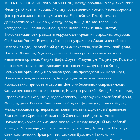
MEDIA DEVELOPMENT INVESTMENT FUND, Международный Республиканский
Институт, Открытая Россия, Институт современной России, Черноморский
фонд регионального сотрудничества, Европейская Платформа за
Демократические Выборы, Международный центр электоральных
исследований, Германский фонд Маршалла Соединенных Штатов,
Тихоокеанский центр защиты окружающей среды и природных ресурсов,
Свободная Россия, Всемирный конгресс украинцев, Атлантический совет,
Человек в беде, Европейский фонд за демократию, Джеймстаунский фонд,
Прожект Хармони, Родники дракона, Врачи против насильственного
извлечения органов, Фалунь Дафа, Друзья Фалуньгун, Фалуньгун, Коалиция
по расследованию преследования в отношении Фалуньгун в Китае,
Всемирная организация по расследованию преследований Фалуньгун,
Пражский гражданский центр, Ассоциация школ политических
исследований при Совете Европы, Центр либеральной современности,
Форум русскоязычных европейцев, Немецко-русский обмен, Бард колледж,
Европейский выбор, Фонд Ходорковского, Оксфордский российский фонд,
Фонд Будущее России, Компания свободы информации, Проект Медиа,
Международное партнерство за права человека, Духовное Управление
Евангельских Христиан Украинской Христианской Церкви, Новое
Поколение, Духовное Учебное Заведение Международный Библейский
Колледж, Международное христианское движение, Всемирный Институт
Саентологических Предприятий, Церковь Духовной Технологии,