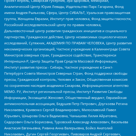
Проект Апрель, Самарская губерния, Эра здоровья, Мемориал,
Аналитический Центр Юрия Левады, Издательство Парк Гагарина, Фонд
имени Андрея Рылькова, Сфера, Центр СИБАЛЬТ, Уральская правозащитная
группа, Женщины Евразии, Институт прав человека, Фонд защиты гласности,
Российский исследовательский центр по правам человека,
Дальневосточный центр развития гражданских инициатив и социального
партнерства, Гражданское действие, Центр независимых социологических
исследований, Сутяжник, АКАДЕМИЯ ПО ПРАВАМ ЧЕЛОВЕКА, Центр развития
некоммерческих организаций, Частное учреждение в Калининграде Совета
Министров северных стран, Гражданское содействие, Трансперенси
Интернешнл-Р, Центр Защиты Прав Средств Массовой Информации,
Институт развития прессы - Сибирь, Частное учреждение в Санкт-
Петербурге Совета Министров Северных Стран, Фонд поддержки свободы
прессы, Гражданский контроль, Человек и Закон, Общественная комиссия
по сохранению наследия академика Сахарова, Информационное агентство
МЕМО. РУ, Институт региональной прессы, Институт Развития Свободы
Информации, Экозащита!-Женсовет, Общественный вердикт, Евразийская
антимонопольная ассоциация, Бедушев Петр Петрович, Дзугкоева Регина
Николаевна, Кривенко Сергей Владимирович, Милославский Павел
Юрьевич, Шнырова Ольга Вадимовна, Чанышева Лилия Айратовна,
Сидорович Ольга Борисовна, Туровский Александр Алексеевич, Васильева
Анастасия Евгеньевна, Ривина Анна Валерьевна, Бойко Анатолий
Николаевич, Дугин Сергей Георгиевич, Пивоваров Андрей Сергеевич,