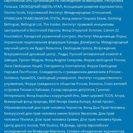
Европейская сеть организаций по наблюдению за выборами, Республика
Польша, СВОБОДНЫЙ ИДЕЛЬ-УРАЛ, Ассоциация развития журналистики,
IStories fonds, Королевский Институт Международных Отношений,
КРИМСЬКА ПРАВОЗАХИСНА ГРУПА, Фонд имени Генриха Бёлля, Stichting
Bellingcat, Bellingcat Ltd, The Insider, Институт правовой инициативы
Центральной и Восточной Европы, Фонд Открытой Эстонии, Calvert 22
Foundation, Канадский украинский конгресс, Институт Макдональда-Лорье,
Украинская национальная федерация Канады, Декабристы, Международный
научный центр им Вудро Вильсона, Свободная пресса, Возрождение,
Всеукраинский духовный центр , Риддл, Русский антивоенный комитет в
Швеции, Проект Медуза, Фонд Андрея Сахарова, Форум свободной России,
Лига Свободных Наций, Transparеncy International, Форум Свободных
Народов ПостРоссии, Солидарность с гражданским движением в России –
Solidarus, КрымSOS, Свободный университет, Институт государственного
управления, Форум гражданского общества Россия, Беллона, Союз жителей
островов Тисима и Хабомаи, Съезд народных депутатов, Гринпис
Интернешнл, Фонд борьбы с коррупцией Инк, Завет церквей TCCN, Агора,
Всемирный фонд природы, BDR Novaja Gazeta-Europe, Алтай проект,
Образовательный дом прав человека Чернигов, Фонд Дом Прав Человека,
Белорусский дом прав человека имени Бориса Звозскова, Дом прав
человека Тбилиси, Дом прав человека Ереван, Дом прав человека Крым,
Центр дикого лосося, TVR Studios, ТВ Дождь, Центр европейских
исследований им Вилфрида Мартенса, Сетевое объединение журналистов