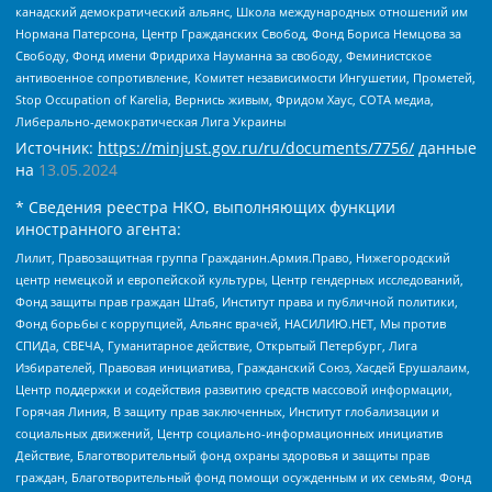
канадский демократический альянс, Школа международных отношений им
Нормана Патерсона, Центр Гражданских Свобод, Фонд Бориса Немцова за
Свободу, Фонд имени Фридриха Науманна за свободу, Феминистское
антивоенное сопротивление, Комитет независимости Ингушетии, Прометей,
Stop Occupation of Karelia, Вернись живым, Фридом Хаус, СОТА медиа,
Либерально-демократическая Лига Украины
Источник:
https://minjust.gov.ru/ru/documents/7756/
данные
на
13.05.2024
* Сведения реестра НКО, выполняющих функции
иностранного агента:
Лилит, Правозащитная группа Гражданин.Армия.Право, Нижегородский
центр немецкой и европейской культуры, Центр гендерных исследований,
Фонд защиты прав граждан Штаб, Институт права и публичной политики,
Фонд борьбы с коррупцией, Альянс врачей, НАСИЛИЮ.НЕТ, Мы против
СПИДа, СВЕЧА, Гуманитарное действие, Открытый Петербург, Лига
Избирателей, Правовая инициатива, Гражданский Союз, Хасдей Ерушалаим,
Центр поддержки и содействия развитию средств массовой информации,
Горячая Линия, В защиту прав заключенных, Институт глобализации и
социальных движений, Центр социально-информационных инициатив
Действие, Благотворительный фонд охраны здоровья и защиты прав
граждан, Благотворительный фонд помощи осужденным и их семьям, Фонд