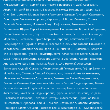
Николаевич, Дугин Сергей Георгиевич, Пивоваров Андрей Сергеевич,
Аверин Виталий Евгеньевич, Барахоев Магомед Бекханович, Шарипков
Олег Викторович, Мошель Ирина Ароновна, Шведов Григорий Сергеевич,
Пономарев Лев Александрович, Каргалицкий Борис Юльевич, Созаев
Валерий Валерьевич, Исламов Тимур Рифгатович, Романова Ольга
Евгеньевна, Щаров Сергей Алексадрович, Цирульников Борис Альбертович,
Гасан Ольга Павловна, Паутов Юрий Анатольевич, Верховский Александр
Маркович, Пислакова-Паркер Марина Петровна, Кочеткова Татьяна
Владимировна, Чуркина Наталья Валерьевна, Акимова Татьяна Николаевна,
Золотарева Екатерина Александровна, Рачинский Ян Збигневич, Жемкова
Елена Борисовна, Гудков Лев Дмитриевич, Илларионова Юлия Юрьевна,
Саранг Анна Васильевна, Захарова Светлана Сергеевна, Аверин Владимир
Анатольевич, Щур Татьяна Михайловна, Щур Николай Алексеевич,
Блинушов Андрей Юрьевич, Мосин Алексей Геннадьевич, Гефтер Валентин
Михайлович, Симонов Алексей Кириллович, Флиге Ирина Анатольевна,
Мельникова Валентина Дмитриевна, Вититинова Елена Владимировна,
Баженова Светлана Куприяновна, Максимов Сергей Владимирович, Беляев
Сергей Иванович, Голубева Елена Николаевна, Ганнушкина Светлана
Алексеевна, Закс Елена Владимировна, Буртина Елена Юрьевна, Гендель
Людмила Залмановна, Кокорина Екатерина Алексеевна, Шуманов Илья
Вячеславович, Арапова Галина Юрьевна, Свечников Анатолий Мариевич,
Прохоров Вадим Юрьевич, Шахова Елена Владимировна, Подузов Сергей