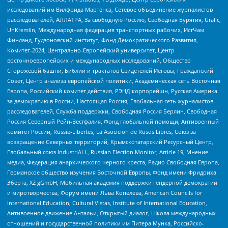
исследований им Вилфрида Мартенса, Сетевое объединение журналистов
расследователей, АЛЛАТРА, За свободную Россию, Свободная Бурятия, Uralic,
UnKremlin, Международная федерация транспортных рабочих, ИстЧам
Финланд, Гудзоновский институт, Фонд Демократического Развития,
Комитет-2024, Центрально-Европейский университет, Центр
восточноевропейских и международных исследований, Общество
Сторожевой башни, Библии и трактатов Свидетелей Иеговы, Гражданский
Совет, Центр анализа европейской политики, Академическая сеть Восточная
Европа, Российский комитет действия, РЭНД корпорейшн, Русская Америка
за демократию в России, Настоящая Россия, Глобальная сеть журналистов-
расследователей, Служба поддержки, Свободная Россия Берлин, Свободная
Россия Северный Рейн-Вестфалия, Фонд глобальной помощи, Антивоенный
комитет России, Russie-Libertes, La Asocicion de Rusos Libres, Союз за
возвращение Северных территорий, Крымскотатарский Ресурсный Центр,
Глобальный союз IndustriALL, Russian Election Monitor, Article 19, Мнение
медиа, Федерация анархического черного креста, Радио Свободная Европа,
Германское общество изучения Восточной Европы, Фонд имени Фридриха
Эберта, XZ gGmbH, Мобильная академия поддержки гендерной демократии
и миротворчества, Форум имени Льва Копелева, American Councils for
International Education, Cultural Vistas, Institute of International Education,
Антивоенное движение Антальи, Открытый диалог, Школа международных
отношений и государственной политики им Питера Мунка, Российско-