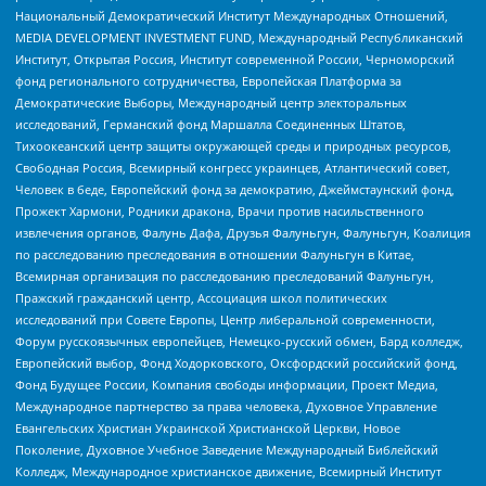
Национальный Демократический Институт Международных Отношений,
MEDIA DEVELOPMENT INVESTMENT FUND, Международный Республиканский
Институт, Открытая Россия, Институт современной России, Черноморский
фонд регионального сотрудничества, Европейская Платформа за
Демократические Выборы, Международный центр электоральных
исследований, Германский фонд Маршалла Соединенных Штатов,
Тихоокеанский центр защиты окружающей среды и природных ресурсов,
Свободная Россия, Всемирный конгресс украинцев, Атлантический совет,
Человек в беде, Европейский фонд за демократию, Джеймстаунский фонд,
Прожект Хармони, Родники дракона, Врачи против насильственного
извлечения органов, Фалунь Дафа, Друзья Фалуньгун, Фалуньгун, Коалиция
по расследованию преследования в отношении Фалуньгун в Китае,
Всемирная организация по расследованию преследований Фалуньгун,
Пражский гражданский центр, Ассоциация школ политических
исследований при Совете Европы, Центр либеральной современности,
Форум русскоязычных европейцев, Немецко-русский обмен, Бард колледж,
Европейский выбор, Фонд Ходорковского, Оксфордский российский фонд,
Фонд Будущее России, Компания свободы информации, Проект Медиа,
Международное партнерство за права человека, Духовное Управление
Евангельских Христиан Украинской Христианской Церкви, Новое
Поколение, Духовное Учебное Заведение Международный Библейский
Колледж, Международное христианское движение, Всемирный Институт