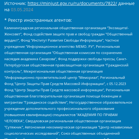
Источник:
https://minjust.gov.ru/ru/documents/7822/
данные
на
03.05.2024
* Реестр иностранных агентов:
Калининградская региональная общественная организация "Экозащита!-Женсовет", Фонд содействия защите прав и свобод граждан "Общественный вердикт", Фонд "Институт Развития Свободы Информации", Частное учреждение "Информационное агентство МЕМО. РУ", Региональная общественная организация "Общественная комиссия по сохранению наследия академика Сахарова", Фонд поддержки свободы прессы, Санкт-Петербургская общественная правозащитная организация "Гражданский контроль", Межрегиональная общественная организация "Информационно-просветительский центр "Мемориал", Региональный Фонд "Центр Защиты Прав Средств Массовой Информации", с 05.12.2023 Фонд "Центр Защиты Прав Средств массовой информации", Региональная общественная благотворительная организация помощи беженцам и мигрантам "Гражданское содействие", Негосударственное образовательное учреждение дополнительного профессионального образования (повышение квалификации) специалистов "АКАДЕМИЯ ПО ПРАВАМ ЧЕЛОВЕКА", Свердловская региональная общественная организация "Сутяжник", Автономная некоммерческая организация "Центр независимых социологических исследований", Союз общественных объединений "Российский исследовательский центр по правам человека", Региональное общественное учреждение научно-информационный центр "МЕМОРИАЛ", Некоммерческая организация "Фонд защиты гласности", Автономная некоммерческая организация "Институт прав человека", Городская общественная организация "Екатеринбургское общество "МЕМОРИАЛ", Городская общественная организация "Рязанское историко-просветительское и правозащитное общество "Мемориал" (Рязанский Мемориал), Челябинский региональный орган общественной самодеятельности – женское общественное объединение "Женщины Евразии", Челябинский региональный орган общественной самодеятельности "Уральская правозащитная группа", Фонд содействия защите здоровья и социальной справедливости имени Андрея Рылькова, Автономная Некоммерческая Организация "Аналитический Центр Юрия Левады", Автономная некоммерческая организация социальной поддержки населения "Проект Апрель", Региональная общественная организация помощи женщинам и детям, находящимся в кризисной ситуации "Информационно-методический центр "Анна", Фонд содействия развитию массовых коммуникаций и правовому просвещению "Так-так-Так", Фонд содействия устойчивому развитию "Серебряная тайга", Свердловский региональный общественный фонд социальных проектов "Новое время", "Idel.Реалии", Кавказ.Реалии, Крым.Реалии, Телеканал Настоящее Время, Татаро-башкирская служба Радио Свобода (Azatliq Radiosi), Радио Свободная Европа/Радио Свобода (PCE/PC), "Сибирь.Реалии", "Фактограф", Благотворительный фонд помощи осужденным и их семьям, Автономная некоммерческая организация "Институт глобализации и социальных движений", Фонд "В защиту прав заключенных", Частное учреждение "Центр поддержки и содействия развитию средств массовой информации", Пензенский региональный общественный благотворительный фонд "Гражданский союз", "Север.Реалии", Некоммерческая организация Фонд "Правовая инициатива", Общество с ограниченной ответственностью "Радио Свободная Европа/Радио Свобода", Чешское информационное агентство "MEDIUM-ORIENT", Красноярская региональная общественная организация "Мы против СПИДа", Камалягин Денис Николаевич, Маркелов Сергей Евгеньевич, Пономарев Лев Александрович, Савицкая Людмила Алексеевна, Автономная некоммерческая организация "Центр по работе с проблемой насилия "НАСИЛИЮ.НЕТ", Межрегиональный профессиональный союз работников здравоохранения "Альянс врачей", Юридическое лицо, зарегистрированное в Латвийской Республике, SIA "Medusa Project" (регистрационный номер 40103797863, дата регистрации 10.06.2014), Некоммерческая организация "Фонд по борьбе с коррупцией", Автономная некоммерческая организация "Институт права и публичной политики", Баданин Роман Сергеевич, Гликин Максим Александрович, Железнова Мария Михайловна, Лукьянова Юлия Сергеевна, Маетная Елизавета Витальевна, Маняхин Петр Борисович, Чуракова Ольга Владимировна, Ярош Юлия Петровна, Юридическое лицо "The Insider SIA", зарегистрированное в Риге, Латвийская Республика (дата регистрации 26.06.2015), являющееся администратором доменного имени интернет-издания "The Insider SIA", https://theins.ru, Постернак Алексей Евгеньевич, Рубин Михаил Аркадьевич, Анин Роман Александрович, Юридическое лицо Istories fonds, зарегистрированное в Латвийской Республике (регистрационный номер 50008295751, дата регистрации 24.02.2020), Великовский Дмитрий Александрович, Долинина Ирина Николаевна, Мароховская Алеся Алексеевна, Шлейнов Роман Юрьевич, Шмагун Олеся Валентиновна, Общество с ограниченной ответственностью "Альтаир 2021", Общество с ограниченной ответственностью "Вега 2021", Общество с ограниченной ответственностью "Главный редактор 2021", Общество с ограниченной ответственностью "Ромашки монолит", Важенков Артем Валерьевич, Ивановская областная общественная организация "Центр гендерных исследований", Гурман Юрий Альбертович, Медиапроект "ОВД-Инфо", Егоров Владимир Владимирович, Жилинский Владимир Александрович, Общество с ограниченной ответственностью "ЗП", Иванова София Юрьевна, Карезина Инна Павловна, Кильтау Екатерина Викторовна, Петров Алексей Викторович, Пискунов Сергей Евгеньевич, Смирнов Сергей Сергеевич, Тихонов Михаил Сергеевич, Общество с ограниченной ответственностью "ЖУРНАЛИСТ-ИНОСТРАННЫЙ АГЕНТ", Арапова Галина Юрьевна, Вольтская Татьяна Анатольевна, Американская компания "Mason G.E.S. Anonymous Foundation" (США), являющаяся владельцем интернет-издания https://mnews.world/, Компания "Stichting Bellingcat", зарегистрированная в Нидерландах (дата регистрации 11.07.2018), Захаров Андрей Вячеславович, Клепиковская Екатерина Дмитриевна, Общество с ограниченной ответственностью "МЕМО", Перл Роман Александрович, Симонов Евгений Алексеевич, Соловьева Елена Анатольевна, Сотников Даниил Владимирович, Сурначева Елизавета Дмитриевна, Автономная некоммерческая организация по защите прав человека и информированию населения "Якутия – Наше Мнение", Общество с ограниченной ответственностью "Москоу диджитал медиа", с 26.01.2023 Общество с ограниченной ответственностью "Чайка Белые сады", Ветошкина Валерия Валерьевна, Заговора Максим Александрович, Межрегиональное общественное движение "Российская ЛГБТ - сеть", Оленичев Максим Владимирович, Павлов Иван Юрьевич, Скворцова Елена Сергеевна, Общество с ограниченной ответственностью "Как бы инагент", Кочетков Игорь Викторович, Общество с ограниченной ответственностью "Честные выборы", Еланчик Олег Александрович, Общество с ограниченной ответственностью "Нобелевский призыв", Гималова Регина Эмилевна, Григорьев Андрей Валерьевич, Григорьева Алина Александровна, Ассоциация по содействию защите прав призывников, альтернативнослужащих и военнослужащих "Правозащитная группа "Гражданин.Армия.Право", Хисамова Регина Фаритовна, Автономная некоммерческая организация по реализации социально-правовых программ "Лилит", Дальневосточное общественное движение "Маяк", Санкт-Петербургская ЛГБТ-инициативная группа "Выход", Инициативная группа ЛГБТ+ "Реверс", Алексеев Андрей Викторович, Бекбулатова Таисия Львовна, Беляев Иван Михайлович, Владыкина Елена Сергеевна, Гельман Марат Александрович, Никульшина Вероника Юрьевна, Толоконникова Надежда Андреевна, Шендерович Виктор Анатольевич, Общество с ограниченной ответственностью "Данное сообщение", Общество с ограниченной ответственностью Издательский дом "Новая глава", Айнбиндер Александра Александровна, Московский комьюнити-центр для ЛГБТ+инициатив, Благотворительный фонд развития филантропии, Deutsche Welle (Германия, Kurt-Schumacher-Strasse 3, 53113 Bonn), Борзунова Мария Михайловна, Воробьев Виктор Викторович, Голубева Анна Львовна, Константинова Алла Михайловна, Малкова Ирина Владимировна, Мурадов Мурад Абдулгалимович, Осетинская Елизавета Николаевна, Понасенков Евгений Николаевич, Ганапольский Матвей Юрьевич, Киселев Евгений Алексеевич, Борухович Ирина Григорьевна, Дремин Иван Тимофеевич, Дубровский Дмитрий Викторович, Красноярская региональная общественная организация поддержки и развития альтернативных образовательных технологий и межкультурных коммуникаций "ИНТЕРРА", Маяковская Екатерина Алексеевна, Фейгин Марк Захарович, Филимонов Андрей Викторович, Дзугкоева Регина Николаевна, Доброхотов Роман Александрович, Дудь Юрий Александрович, Елкин Сергей Владимирович, Кругликов Кирилл Игоревич, Сабунаева Мария Леонидовна, Семенов Алексей Владимирович, Шаинян Карен Багратович, Шульман Екатерина Михайловна, Асафьев Артур Валерьевич, Вахштайн Виктор Семенович, Венедиктов Алексей Алексеевич, Лушникова Екатерина Евгеньевна, Волков Леонид Михайлович, Невзоров Александр Глебович, Пархоменко Сергей Борисович, Сироткин Ярослав Николаевич, Кара-Мурза Владимир Владимирович, Баранова Наталья Владимировна, Гозман Леонид Яковлевич, Кагарлицкий Борис Юльевич, Климарев Михаил Валерьевич, Милов Владимир Станиславович, Автономная некоммерческая организация Краснодарский центр современного искусства "Типография", Моргенштерн Алишер Тагирович, Соболь Любовь Эдуардовна, Общество с ограниченной ответственностью "ЛИЗА НОРМ", Каспаров Гарри Кимович, Ходорковский Михаил Борисович, Общество с ограниченной ответственностью "Апрельские тезисы", Данилович Ирина Брониславовна, Кашин Олег Владимирович, Петров Николай Владимирович, Пивоваров Алексей Владимирович, Соколов Михаил Владимирович, Цветкова Юлия Владимировна, Чичваркин Евгений Александрович, Комитет против пыток/Команда против пыток, Общество с ограниченной ответственностью "Первый научный", Общество с ограниченной ответственностью "Вертолет и ко", Белоцерковская Вероника Борисовна, Кац Максим Евгеньевич, Лазарева Татьяна Юрьевна, Шаведдинов Руслан Табризович, Яшин Илья Валерьевич, Общество с ограниченной ответственностью "Иноагент ААВ", Алешковский Дмитрий Петрович, Альбац Евгения Марковна, Быков Дмитрий Львович, Галямина Юлия Евгеньевна, Лойко Сергей Леонидович, Мартынов Кирилл Константинович, Медведев Сергей Александрович, Крашенинников Федор Геннадиевич, Гордеева Катерина Вл