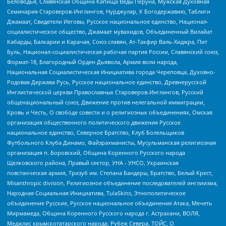
Беловодья, Славянская Община Капища Веды Перуна, Мужская Духовная
Семинария Староверов-Инглингов, Нурджулар, К Богодержавию, Таблиги
Джамаат, Свидетели Иеговы, Русское национальное единство, Национал-
социалистическое общество, Джамаат мувахидов, Объединенный Вилайат
Кабарды, Балкарии и Карачая, Союз славян, Ат-Такфир Валь-Хиджра, Пит
Буль, Национал-социалистическая рабочая партия России, Славянский союз,
Формат-18, Благородный Орден Дьявола, Армия воли народа,
Национальная Социалистическая Инициатива города Череповца, Духовно-
Родовая Держава Русь, Русское национальное единство, Древнерусской
Инглистической церкви Православных Староверов-Инглингов, Русский
общенациональный союз, Движение против нелегальной иммиграции,
Кровь и Честь, О свободе совести и о религиозных объединениях, Омская
организация общественного политического движения Русское
национальное единство, Северное Братство, Клуб Болельщиков
Футбольного Клуба Динамо, Файзрахманисты, Мусульманская религиозная
организация п. Боровский, Община Коренного Русского народа
Щелковского района, Правый сектор, УНА - УНСО, Украинская
повстанческая армия, Тризуб им. Степана Бандеры, Братство, Белый Крест,
Misanthropic division, Религиозное объединение последователей инглиизма,
Народная Социальная Инициатива, TulaSkins, Этнополитическое
объединение Русские, Русское национальное объединение Атака, Мечеть
Мирмамеда, Община Коренного Русского народа г. Астрахани, ВОЛЯ,
Меджлис крымскотатарского народа, Рубеж Севера, ТОЙС, О