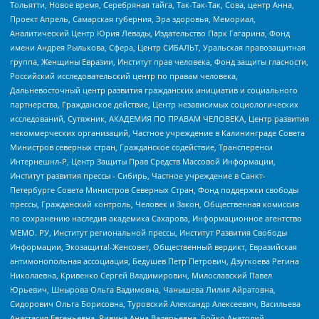
Тольятти, Новое время, Серебряная тайга, Так-Так-Так, Сова, центр Анна,
Проект Апрель, Самарская губерния, Эра здоровья, Мемориал,
Аналитический Центр Юрия Левады, Издательство Парк Гагарина, Фонд
имени Андрея Рылькова, Сфера, Центр СИБАЛЬТ, Уральская правозащитная
группа, Женщины Евразии, Институт прав человека, Фонд защиты гласности,
Российский исследовательский центр по правам человека,
Дальневосточный центр развития гражданских инициатив и социального
партнерства, Гражданское действие, Центр независимых социологических
исследований, Сутяжник, АКАДЕМИЯ ПО ПРАВАМ ЧЕЛОВЕКА, Центр развития
некоммерческих организаций, Частное учреждение в Калининграде Совета
Министров северных стран, Гражданское содействие, Трансперенси
Интернешнл-Р, Центр Защиты Прав Средств Массовой Информации,
Институт развития прессы - Сибирь, Частное учреждение в Санкт-
Петербурге Совета Министров Северных Стран, Фонд поддержки свободы
прессы, Гражданский контроль, Человек и Закон, Общественная комиссия
по сохранению наследия академика Сахарова, Информационное агентство
МЕМО. РУ, Институт региональной прессы, Институт Развития Свободы
Информации, Экозащита!-Женсовет, Общественный вердикт, Евразийская
антимонопольная ассоциация, Бедушев Петр Петрович, Дзугкоева Регина
Николаевна, Кривенко Сергей Владимирович, Милославский Павел
Юрьевич, Шнырова Ольга Вадимовна, Чанышева Лилия Айратовна,
Сидорович Ольга Борисовна, Туровский Александр Алексеевич, Васильева
Анастасия Евгеньевна, Ривина Анна Валерьевна, Бойко Анатолий