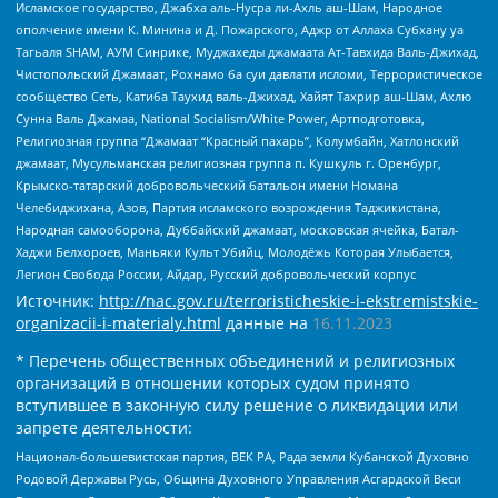
Исламское государство, Джабха аль-Нусра ли-Ахль аш-Шам, Народное
ополчение имени К. Минина и Д. Пожарского, Аджр от Аллаха Субхану уа
Тагьаля SHAM, АУМ Синрике, Муджахеды джамаата Ат-Тавхида Валь-Джихад,
Чистопольский Джамаат, Рохнамо ба суи давлати исломи, Террористическое
сообщество Сеть, Катиба Таухид валь-Джихад, Хайят Тахрир аш-Шам, Ахлю
Сунна Валь Джамаа, National Socialism/White Power, Артподготовка,
Религиозная группа “Джамаат “Красный пахарь”, Колумбайн, Хатлонский
джамаат, Мусульманская религиозная группа п. Кушкуль г. Оренбург,
Крымско-татарский добровольческий батальон имени Номана
Челебиджихана, Азов, Партия исламского возрождения Таджикистана,
Народная самооборона, Дуббайский джамаат, московская ячейка, Батал-
Хаджи Белхороев, Маньяки Культ Убийц, Молодёжь Которая Улыбается,
Легион Свобода России, Айдар, Русский добровольческий корпус
Источник:
http://nac.gov.ru/terroristicheskie-i-ekstremistskie-
organizacii-i-materialy.html
данные на
16.11.2023
* Перечень общественных объединений и религиозных
организаций в отношении которых судом принято
вступившее в законную силу решение о ликвидации или
запрете деятельности:
Национал-большевистская партия, ВЕК РА, Рада земли Кубанской Духовно
Родовой Державы Русь, Община Духовного Управления Асгардской Веси