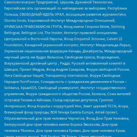
Саентологических Предприятий, Церковь Духовной Технологии,
Европейская сеть организаций по наблюдению за выборами, Республика
Польша, СВОБОДНЫЙ ИДЕЛЬ-УРАЛ, Ассоциация развития журналистики,
IStories fonds, Королевский Институт Международных Отношений,
КРИМСЬКА ПРАВОЗАХИСНА ГРУПА, Фонд имени Генриха Бёлля, Stichting
Bellingcat, Bellingcat Ltd, The Insider, Институт правовой инициативы
Центральной и Восточной Европы, Фонд Открытой Эстонии, Calvert 22
Foundation, Канадский украинский конгресс, Институт Макдональда-Лорье,
Украинская национальная федерация Канады, Декабристы, Международный
научный центр им Вудро Вильсона, Свободная пресса, Возрождение,
Всеукраинский духовный центр , Риддл, Русский антивоенный комитет в
Швеции, Проект Медуза, Фонд Андрея Сахарова, Форум свободной России,
Лига Свободных Наций, Transparеncy International, Форум Свободных
Народов ПостРоссии, Солидарность с гражданским движением в России –
Solidarus, КрымSOS, Свободный университет, Институт государственного
управления, Форум гражданского общества Россия, Беллона, Союз жителей
островов Тисима и Хабомаи, Съезд народных депутатов, Гринпис
Интернешнл, Фонд борьбы с коррупцией Инк, Завет церквей TCCN, Агора,
Всемирный фонд природы, BDR Novaja Gazeta-Europe, Алтай проект,
Образовательный дом прав человека Чернигов, Фонд Дом Прав Человека,
Белорусский дом прав человека имени Бориса Звозскова, Дом прав
человека Тбилиси, Дом прав человека Ереван, Дом прав человека Крым,
Центр дикого лосося, TVR Studios, ТВ Дождь, Центр европейских