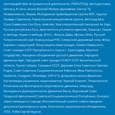
противодействии экстремистской деятельности, РЕВТАТПОД, Артподготовка,
Штольц, В честь иконы Божией Матери Державная, Сектор 16,
Независимость, Фирма, Молодежная правозащитная группа МПГ, Курсом
Правды и Единения, Каракольская инициативная группа, Автоград Крю,
Союз Славянских Сил Руси, Алля-Аят, Благотворительный пансионат Ак Умут,
Русская республика Русь, Арестантское уголовное единство, Башкорт, Нация
и свобода, Нация и свобода, W.H.С., Фалунь Дафа, Иртыш Ultras, Русский
Патриотический клуб-Новокузнецк/РПК, Сибирский державный союз, Фонд
борьбы с коррупцией, Фонд защиты прав граждан, Штабы Навального,
Совет граждан СССР Прикубанского округа г. Краснодара, Мужское
государство, Народное объединение русского движения, Народное
движение Адат, Народный совет граждан РСФСР СССР Архангельской
области, Проект Штурм, Граждане СССР, Держава Союз Советских Светлых
Родов, Совет Советских Социалистических Районов, Meta Platforms Inc,
Facebook, Instagram, WhatsApp, СИЧ-С14, Добровольческое Движение
Организации украинских националистов, Черный Комитет, Татарстанское
Региональное Всетатарское общественное движение, Невоград,
Молодежное Демократическое Движение Весна, Верховный Совет
Татарской Автономной Советской Социалистической Республики, Конгресс
ойрат-калмыцкого народа, Исполнительный комитет совета народных
депутатов Красноярского края, Этническое национальное объединение,
ЛГБТ, Я.МЫ Сергей Фургал