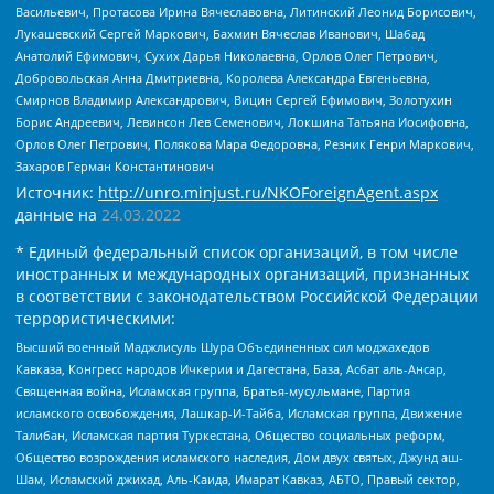
Васильевич, Протасова Ирина Вячеславовна, Литинский Леонид Борисович,
Лукашевский Сергей Маркович, Бахмин Вячеслав Иванович, Шабад
Анатолий Ефимович, Сухих Дарья Николаевна, Орлов Олег Петрович,
Добровольская Анна Дмитриевна, Королева Александра Евгеньевна,
Смирнов Владимир Александрович, Вицин Сергей Ефимович, Золотухин
Борис Андреевич, Левинсон Лев Семенович, Локшина Татьяна Иосифовна,
Орлов Олег Петрович, Полякова Мара Федоровна, Резник Генри Маркович,
Захаров Герман Константинович
Источник:
http://unro.minjust.ru/NKOForeignAgent.aspx
данные на
24.03.2022
* Единый федеральный список организаций, в том числе
иностранных и международных организаций, признанных
в соответствии с законодательством Российской Федерации
террористическими:
Высший военный Маджлисуль Шура Объединенных сил моджахедов
Кавказа, Конгресс народов Ичкерии и Дагестана, База, Асбат аль-Ансар,
Священная война, Исламская группа, Братья-мусульмане, Партия
исламского освобождения, Лашкар-И-Тайба, Исламская группа, Движение
Талибан, Исламская партия Туркестана, Общество социальных реформ,
Общество возрождения исламского наследия, Дом двух святых, Джунд аш-
Шам, Исламский джихад, Аль-Каида, Имарат Кавказ, АБТО, Правый сектор,