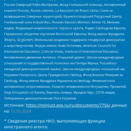
Россия Северный Рейн-Вестфалия, Фонд глобальной помощи, Антивоенный
комитет России, Russie-Libertes, La Asocicion de Rusos Libres, Союз за
возвращение Северных территорий, Крымскотатарский Ресурсный Центр,
Глобальный союз IndustriALL, Russian Election Monitor, Article 19, Мнение
медиа, Федерация анархического черного креста, Радио Свободная Европа,
Германское общество изучения Восточной Европы, Фонд имени Фридриха
Эберта, XZ gGmbH, Мобильная академия поддержки гендерной демократии
и миротворчества, Форум имени Льва Копелева, American Councils for
International Education, Cultural Vistas, Institute of International Education,
Антивоенное движение Антальи, Открытый диалог, Школа международных
отношений и государственной политики им Питера Мунка, Российско-
канадский демократический альянс, Школа международных отношений им
Нормана Патерсона, Центр Гражданских Свобод, Фонд Бориса Немцова за
Свободу, Фонд имени Фридриха Науманна за свободу, Феминистское
антивоенное сопротивление, Комитет независимости Ингушетии, Прометей,
Stop Occupation of Karelia, Вернись живым, Фридом Хаус, СОТА медиа,
Либерально-демократическая Лига Украины
Источник:
https://minjust.gov.ru/ru/documents/7756/
данные
на
13.05.2024
* Сведения реестра НКО, выполняющих функции
иностранного агента: