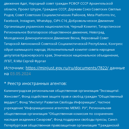
движение Адат, Народный совет граждан РСФСР СССР Архангельской
области, Проект Штурм, Граждане СССР, Держава Союз Советских Светлых
Родов, Совет Советских Социалистических Районов, Meta Platforms Inc,
Facebook, Instagram, WhatsApp, СИЧ-С14, Добровольческое Движение
Организации украинских националистов, Черный Комитет, Татарстанское
Региональное Всетатарское общественное движение, Невоград,
Молодежное Демократическое Движение Весна, Верховный Совет
Татарской Автономной Советской Социалистической Республики, Конгресс
ойрат-калмыцкого народа, Исполнительный комитет совета народных
депутатов Красноярского края, Этническое национальное объединение,
ЛГБТ, Я.МЫ Сергей Фургал
Источник:
https://minjust.gov.ru/ru/documents/7822/
данные
на
03.05.2024
* Реестр иностранных агентов:
Калининградская региональная общественная организация "Экозащита!-Женсовет", Фонд содействия защите прав и свобод граждан "Общественный вердикт", Фонд "Институт Развития Свободы Информации", Частное учреждение "Информационное агентство МЕМО. РУ", Региональная общественная организация "Общественная комиссия по сохранению наследия академика Сахарова", Фонд поддержки свободы прессы, Санкт-Петербургская общественная правозащитная организация "Гражданский контроль", Межрегиональная общественная организация "Информационно-просветительский центр "Мемориал", Региональный Фонд "Центр Защиты Прав Средств Массовой Информации", с 05.12.2023 Фонд "Центр Защиты Прав Средств массовой информации", Региональная общественная благотворительная организация помощи беженцам и мигрантам "Гражданское содействие", Негосударственное образовательное учреждение дополнительного профессионального образования (повышение квалификации) специалистов "АКАДЕМИЯ ПО ПРАВАМ ЧЕЛОВЕКА", Свердловская региональная общественная организация "Сутяжник", Автономная некоммерческая организация "Центр независимых социологических исследований", Союз общественных объединений "Российский исследовательский центр по правам человека", Региональное общественное учреждение научно-информационный центр "МЕМОРИАЛ", Некоммерческая организация "Фонд защиты гласности", Автономная некоммерческая организация "Институт прав человека", Городская общественная организация "Екатеринбургское общество "МЕМОРИАЛ", Городская общественная организация "Рязанское историко-просветительское и правозащитное общество "Мемориал" (Рязанский Мемориал), Челябинский региональный орган общественной самодеятельности – женское общественное объединение "Женщины Евразии", Челябинский региональный орган общественной самодеятельности "Уральская правозащитная группа", Фонд содействия защите здоровья и социальной справедливости имени Андрея Рылькова, Автономная Некоммерческая Организация "Аналитический Центр Юрия Левады", Автономная некоммерческая организация социальной поддержки населения "Проект Апрель", Региональная общественная организация помощи женщинам и детям, находящимся в кризисной ситуации "Информационно-методический центр "Анна", Фонд содействия развитию массовых коммуникаций и правовому просвещению "Так-так-Так", Фонд содействия устойчивому развитию "Серебряная тайга", Свердловский региональный общественный фонд социальных проектов "Новое время", "Idel.Реалии", Кавказ.Реалии, Крым.Реалии, Телеканал Настоящее Время, Татаро-башкирская служба Радио Свобода (Azatliq Radiosi), Радио Свободная Европа/Радио Свобода (PCE/PC), "Сибирь.Реалии", "Фактограф", Благотворительный фонд помощи осужденным и их семьям, Автономная некоммерческая организация "Институт глобализации и социальных движений", Фонд "В защиту прав заключенных", Частное учреждение "Центр поддержки и содействия развитию средств массовой информации", Пензенский региональный общественный благотворительный фонд "Гражданский союз", "Север.Реалии", Некоммерческая организация Фонд "Правовая инициатива", Общество с ограниченной ответственностью "Радио Свободная Европа/Радио Свобода", Чешское информационное агентство "MEDIUM-ORIENT", Красноярская региональная общественная организация "Мы против СПИДа", Камалягин Денис Николаевич, Маркелов Сергей Евгеньевич, Пономарев Лев Александрович, Савицкая Людмила Алексеевна, Автономная некоммерческая организация "Центр по работе с проблемой насилия "НАСИЛИЮ.НЕТ", Межрегиональный профессиональный союз работников здравоохранения "Альянс врачей", Юридическое лицо, зарегистрированное в Латвийской Республике, SIA "Medusa Project" (регистрационный номер 40103797863, дата регистрации 10.06.2014), Некоммерческая организация "Фонд по борьбе с коррупцией", Автономная некоммерческая организация "Институт права и публичной политики", Баданин Роман Сергеевич, Гликин Максим Александрович, Железнова Мария Михайловна, Лукьянова Юлия Сергеевна, Маетная Елизавета Витальевна, Маняхин Петр Борисович, Чуракова Ольга Владимировна, Ярош Юлия Петровна, Юридическое лицо "The Insider SIA", зарегистрированное в Риге, Латвийская Республика (дата регистрации 26.06.2015), являющееся администратором доменного имени интернет-издания "The Insider SIA", https://theins.ru, Постернак Алексей Евгеньевич, Рубин Михаил Аркадьевич, Анин Роман Александрович, Юридическое лицо Istories fonds, зарегистрированное в Латвийской Республике (регистрационный номер 50008295751, дата регистрации 24.02.2020), Великовский Дмитрий Александрович, Долинина Ирина Николаевна, Мароховская Алеся Алексеевна, Шлейнов Роман Юрьевич, Шмагун Олеся Валентиновна, Общество с ограниченной ответственностью "Альтаир 2021", Общество с ограниченной ответственностью "Вега 2021", Общество с ограниченной ответственностью "Главный редактор 2021", Общество с ограниченной ответственностью "Ромашки монолит", Важенков Артем Валерьевич, Ивановская областная общественная организация "Центр гендерных исследований", Гурман Юрий Альбертович, Медиапроект "ОВД-Инфо", Егоров Владимир Владимирович, Жилинский Владимир Александрович, Общество с ограниченной ответственностью "ЗП", Иванова София Юрьевна, Карезина Инна Павловна, Кильтау Екатерина Викторовна, Петров Алексей Викторович, Пискунов Сергей Евгеньевич, Смирнов Сергей Сергеевич, Тихонов Михаил Сергеевич, Общество с ограниченной ответственностью "ЖУРНАЛИСТ-ИНОСТРАННЫЙ АГЕНТ", Арапова Галина Юрьевна, Вольтская Татьяна Анатольевна, Американская компания "Mason G.E.S. Anonymous Foundation" (США), являющаяся владельцем интернет-издания https://mnews.world/, Компания "Stichting Bellingcat", зарегистрированная в Нидерландах (дата регистрации 11.07.2018), Захаров Андрей Вячеславович, Клепиковская Екатерина Дмитриевна, Общество с ограниченной ответственностью "МЕМО", Перл Роман Александрович, Симонов Евгений Алексеевич, Соловьева Елена Анатольевна, Сотников Даниил Владимирович, Сурначева Елизавета Дмитриевна, Автономная некоммерческая организация по защите прав человека и информированию населения "Якутия – Наше Мнение", Общество с ограниченной ответственностью "Москоу диджитал медиа", с 26.01.2023 Общество с ограниченной ответственностью "Чайка Белые сады", Ветошкина Валерия Валерьевна, Заговора Максим Александрович, Межрегиональное общественное движение "Российская ЛГБТ - сеть", Оленичев Максим Владимирович, Павлов Иван Юрьевич, Скворцова Елена Сергеевна, Общество с ограниченной ответственностью "Как бы инагент", Кочетков Игорь Викторович, Общество с ограниченной ответственностью "Честные выборы", Еланчик Олег Александрович, Общество с ограниченной ответственностью "Нобелевский призыв", Гималова Регина Эмилевна, Григорьев Андрей Валерьевич, Григорьева Алина Александровна, Ассоциация по содействию защите прав призывников, альтернативнослужащих и военнослужащих "Правозащитная группа "Гражданин.Армия.Право", Хисамова Регина Фаритовна, Автономная некоммерческая организация по реализации социально-правовых программ "Лилит", Дальневосточное общественное движение "Маяк", Санкт-Петербургская ЛГБТ-инициативная группа "Выход", Инициативная группа ЛГБТ+ "Реверс", Алексеев Андрей Викторович, Бекбулатова Таисия Львовна, Беляев Иван Михайлович, Владыкина Елена Сергеевна, Гельман Марат Александрович, Никульшина Вероника Юрьевна, Толоконникова Надежда Андреевна, Шендерович Виктор Анатольевич, Общество с ограниченной ответственностью "Данное сообщение", Общество с ограниченной ответственностью Издательский дом "Новая глава", Айнбиндер Александра Александровна, Московский комьюнити-центр для ЛГБТ+инициатив, Благотворительный фонд развития филантропии, Deutsche Welle (Германия, Kurt-Schumacher-Strasse 3, 53113 Bonn), Борзунова Мария Михайловна, Воробьев Виктор Викторович, Голубева Анна Львовна, Константинова Алла Михайловна, Малкова Ирина Владимировна, Мурадов Мурад Абдулгалимович, Осетинская Елизавета Николаевна, Понасенков Евгений Николаевич, Ганапольский Матвей Юрьевич, Киселев Евгений Алексеевич, Борухович Ирина Григорьевна, Дремин Иван Тимофеевич, Дубровский Дмитрий Викторович, Красноярская региональная общественная организация поддержки и развития альтернативных образовательных технологий и межкультурных коммуникаций "ИНТЕРРА", Маяковская Екатерина Алексеевна, Фейгин Марк Захарович, Филимонов Андрей Викторович, Дзугкоева Регина Николаевна, Доброхотов Роман Александрович, Дудь Юрий Александрович, Елкин Сергей Владимирович, Кругликов Кирилл Игоревич, Сабунаева Мария Леонидовна, Семенов Алексей Владимирович, Шаинян Карен Багратович, Шульман Екатерина Михайловна, Асафьев Артур Валерьевич, Вахштайн Виктор Семенович, Венедиктов Алексей Алексеевич, Лушникова Екатерина Евгеньевна, Волков Леонид Михайлович, Невзоров Александр Глебович, Пархоменко Сергей Борисович, Сироткин Ярослав Николаевич, Кара-Мурза Владимир Владимирович, Баранова Наталья Владимировна, Гозман Леонид Яковлевич, Кагарлицкий Борис Юльевич, Климарев Михаил Валерьевич, Милов Владимир Станиславович, Автономная некоммерческая организация Краснодарский центр современного искусства "Типография", Моргенштерн Алишер Тагирович, Соболь Любовь Эдуардовна, Общество с ограниченной ответственностью "ЛИЗА НОРМ", Каспаров Гарри Кимович, Ходорковский Михаил Борисович, Общество с ограниченной ответственностью "Апрельские тезисы", Данилович Ирина Брониславовна, Кашин Олег Владимирович, Петров Николай Владимирович, Пивоваров Алексей Владимирович, Соколов Михаил Владимирович, Цветкова Юлия Владимировна, Чичваркин Евгений Александрович, Комитет против пыток/Команда против пыток, Общество с ограниченной ответственностью "Первый научный", Общество с ограниченной ответственностью "Вертолет и ко", Белоцерковская Вероника Борисовна, Кац Максим Евгеньевич, Лазарева Татьяна Юрьевна, Шаведдинов Руслан Табризович, Яшин Илья Валерьевич, Общество с ограниченной ответственностью "Иноагент ААВ", Алешковский Дмитрий Петрович, Альбац Евгения Марковна, Быков Дмитрий Львович, Галямина Юлия Евгеньевна, Лойко Сергей Леонидович, Мартынов Кирилл Константинович, Медведев Сергей Александрович, Крашенинников Федор Геннадиевич, Гордеева Катерина Вл