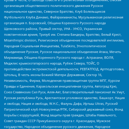
организация общественного политического движения Русское
национальное единство, Северное Братство, Клуб Болельщиков
Футбольного Клуба Динамо, Файзрахманисты, Мусульманская религиозная
организация п. Боровский, Община Коренного Русского народа
Щелковского района, Правый сектор, УНА - УНСО, Украинская
повстанческая армия, Тризуб им. Степана Бандеры, Братство, Белый Крест,
Misanthropic division, Религиозное объединение последователей инглиизма,
Народная Социальная Инициатива, TulaSkins, Этнополитическое
объединение Русские, Русское национальное объединение Атака, Мечеть
Мирмамеда, Община Коренного Русского народа г. Астрахани, ВОЛЯ,
Меджлис крымскотатарского народа, Рубеж Севера, ТОЙС, О
противодействии экстремистской деятельности, РЕВТАТПОД, Артподготовка,
Штольц, В честь иконы Божией Матери Державная, Сектор 16,
Независимость, Фирма, Молодежная правозащитная группа МПГ, Курсом
Правды и Единения, Каракольская инициативная группа, Автоград Крю,
Союз Славянских Сил Руси, Алля-Аят, Благотворительный пансионат Ак Умут,
Русская республика Русь, Арестантское уголовное единство, Башкорт, Нация
и свобода, Нация и свобода, W.H.С., Фалунь Дафа, Иртыш Ultras, Русский
Патриотический клуб-Новокузнецк/РПК, Сибирский державный союз, Фонд
борьбы с коррупцией, Фонд защиты прав граждан, Штабы Навального,
Совет граждан СССР Прикубанского округа г. Краснодара, Мужское
государство, Народное объединение русского движения, Народное