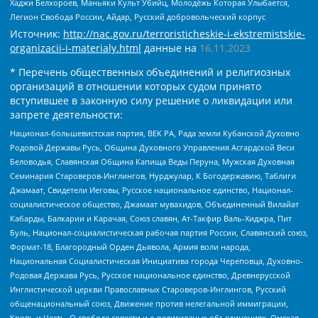
Хаджи Белхороев, Маньяки Культ Убийц, Молодёжь Которая Улыбается,
Легион Свобода России, Айдар, Русский добровольческий корпус
Источник:
http://nac.gov.ru/terroristicheskie-i-ekstremistskie-
organizacii-i-materialy.html
данные на
16.11.2023
* Перечень общественных объединений и религиозных
организаций в отношении которых судом принято
вступившее в законную силу решение о ликвидации или
запрете деятельности:
Национал-большевистская партия, ВЕК РА, Рада земли Кубанской Духовно
Родовой Державы Русь, Община Духовного Управления Асгардской Веси
Беловодья, Славянская Община Капища Веды Перуна, Мужская Духовная
Семинария Староверов-Инглингов, Нурджулар, К Богодержавию, Таблиги
Джамаат, Свидетели Иеговы, Русское национальное единство, Национал-
социалистическое общество, Джамаат мувахидов, Объединенный Вилайат
Кабарды, Балкарии и Карачая, Союз славян, Ат-Такфир Валь-Хиджра, Пит
Буль, Национал-социалистическая рабочая партия России, Славянский союз,
Формат-18, Благородный Орден Дьявола, Армия воли народа,
Национальная Социалистическая Инициатива города Череповца, Духовно-
Родовая Держава Русь, Русское национальное единство, Древнерусской
Инглистической церкви Православных Староверов-Инглингов, Русский
общенациональный союз, Движение против нелегальной иммиграции,
Кровь и Честь, О свободе совести и о религиозных объединениях, Омская