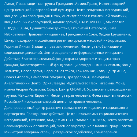
Лилит, Правозащитная группа Гражданин.Армия.Право, Нижегородский
центр немецкой и европейской культуры, Центр гендерных исследований,
Фонд защиты прав граждан Штаб, Институт права и публичной политики,
Фонд борьбы с коррупцией, Альянс врачей, НАСИЛИЮ.НЕТ, Мы против
СПИДа, СВЕЧА, Гуманитарное действие, Открытый Петербург, Лига
Избирателей, Правовая инициатива, Гражданский Союз, Хасдей Ерушалаим,
Центр поддержки и содействия развитию средств массовой информации,
Горячая Линия, В защиту прав заключенных, Институт глобализации и
социальных движений, Центр социально-информационных инициатив
Действие, Благотворительный фонд охраны здоровья и защиты прав
граждан, Благотворительный фонд помощи осужденным и их семьям, Фонд
Тольятти, Новое время, Серебряная тайга, Так-Так-Так, Сова, центр Анна,
Проект Апрель, Самарская губерния, Эра здоровья, Мемориал,
Аналитический Центр Юрия Левады, Издательство Парк Гагарина, Фонд
имени Андрея Рылькова, Сфера, Центр СИБАЛЬТ, Уральская правозащитная
группа, Женщины Евразии, Институт прав человека, Фонд защиты гласности,
Российский исследовательский центр по правам человека,
Дальневосточный центр развития гражданских инициатив и социального
партнерства, Гражданское действие, Центр независимых социологических
исследований, Сутяжник, АКАДЕМИЯ ПО ПРАВАМ ЧЕЛОВЕКА, Центр развития
некоммерческих организаций, Частное учреждение в Калининграде Совета
Министров северных стран, Гражданское содействие, Трансперенси