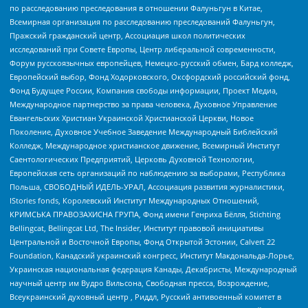
по расследованию преследования в отношении Фалуньгун в Китае,
Всемирная организация по расследованию преследований Фалуньгун,
Пражский гражданский центр, Ассоциация школ политических
исследований при Совете Европы, Центр либеральной современности,
Форум русскоязычных европейцев, Немецко-русский обмен, Бард колледж,
Европейский выбор, Фонд Ходорковского, Оксфордский российский фонд,
Фонд Будущее России, Компания свободы информации, Проект Медиа,
Международное партнерство за права человека, Духовное Управление
Евангельских Христиан Украинской Христианской Церкви, Новое
Поколение, Духовное Учебное Заведение Международный Библейский
Колледж, Международное христианское движение, Всемирный Институт
Саентологических Предприятий, Церковь Духовной Технологии,
Европейская сеть организаций по наблюдению за выборами, Республика
Польша, СВОБОДНЫЙ ИДЕЛЬ-УРАЛ, Ассоциация развития журналистики,
IStories fonds, Королевский Институт Международных Отношений,
КРИМСЬКА ПРАВОЗАХИСНА ГРУПА, Фонд имени Генриха Бёлля, Stichting
Bellingcat, Bellingcat Ltd, The Insider, Институт правовой инициативы
Центральной и Восточной Европы, Фонд Открытой Эстонии, Calvert 22
Foundation, Канадский украинский конгресс, Институт Макдональда-Лорье,
Украинская национальная федерация Канады, Декабристы, Международный
научный центр им Вудро Вильсона, Свободная пресса, Возрождение,
Всеукраинский духовный центр , Риддл, Русский антивоенный комитет в