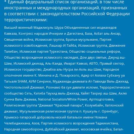
* Единый федеральный список организаций, в том числе
иностранных и международных организаций, признанных
в соответствии с законодательством Российской Федерации
террористическими:
Высший военный Маджлисуль Шура Объединенных сил моджахедов
Кавказа, Конгресс народов Ичкерии и Дагестана, База, Асбат аль-Ансар,
Священная война, Исламская группа, Братья-мусульмане, Партия
исламского освобождения, Лашкар-И-Тайба, Исламская группа, Движение
Талибан, Исламская партия Туркестана, Общество социальных реформ,
Общество возрождения исламского наследия, Дом двух святых, Джунд аш-
Шам, Исламский джихад, Аль-Каида, Имарат Кавказ, АБТО, Правый сектор,
Исламское государство, Джабха аль-Нусра ли-Ахль аш-Шам, Народное
ополчение имени К. Минина и Д. Пожарского, Аджр от Аллаха Субхану уа
Тагьаля SHAM, АУМ Синрике, Муджахеды джамаата Ат-Тавхида Валь-Джихад,
Чистопольский Джамаат, Рохнамо ба суи давлати исломи, Террористическое
сообщество Сеть, Катиба Таухид валь-Джихад, Хайят Тахрир аш-Шам, Ахлю
Сунна Валь Джамаа, National Socialism/White Power, Артподготовка,
Религиозная группа “Джамаат “Красный пахарь”, Колумбайн, Хатлонский
джамаат, Мусульманская религиозная группа п. Кушкуль г. Оренбург,
Крымско-татарский добровольческий батальон имени Номана
Челебиджихана, Азов, Партия исламского возрождения Таджикистана,
Народная самооборона, Дуббайский джамаат, московская ячейка, Батал-