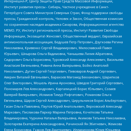
Интернешнл-Р, Центр Защиты Прав Средств Массовой Информации,
Институт развития прессы - Сибирь, Частное учреждение в Санкт-
Петербурге Совета Министров Северных Стран, Фонд поддержки свободы
прессы, Гражданский контроль, Человек и Закон, Общественная комиссия
по сохранению наследия академика Сахарова, Информационное агентство
МЕМО. РУ, Институт региональной прессы, Институт Развития Свободы
Информации, Экозащита!-Женсовет, Общественный вердикт, Евразийская
антимонопольная ассоциация, Бедушев Петр Петрович, Дзугкоева Регина
Николаевна, Кривенко Сергей Владимирович, Милославский Павел
Юрьевич, Шнырова Ольга Вадимовна, Чанышева Лилия Айратовна,
Сидорович Ольга Борисовна, Туровский Александр Алексеевич, Васильева
Анастасия Евгеньевна, Ривина Анна Валерьевна, Бойко Анатолий
Николаевич, Дугин Сергей Георгиевич, Пивоваров Андрей Сергеевич,
Аверин Виталий Евгеньевич, Барахоев Магомед Бекханович, Шарипков
Олег Викторович, Мошель Ирина Ароновна, Шведов Григорий Сергеевич,
Пономарев Лев Александрович, Каргалицкий Борис Юльевич, Созаев
Валерий Валерьевич, Исламов Тимур Рифгатович, Романова Ольга
Евгеньевна, Щаров Сергей Алексадрович, Цирульников Борис Альбертович,
Гасан Ольга Павловна, Паутов Юрий Анатольевич, Верховский Александр
Маркович, Пислакова-Паркер Марина Петровна, Кочеткова Татьяна
Владимировна, Чуркина Наталья Валерьевна, Акимова Татьяна Николаевна,
Золотарева Екатерина Александровна, Рачинский Ян Збигневич, Жемкова
Елена Борисовна, Гудков Лев Дмитриевич, Илларионова Юлия Юрьевна,