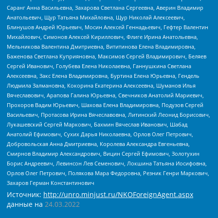
Саранг Анна Васильевна, Захарова Светлана Сергеевна, Аверин Владимир
Анатольевич, Щур Татьяна Михайловна, Щур Николай Алексеевич,
Блинушов Андрей Юрьевич, Мосин Алексей Геннадьевич, Гефтер Валентин
Михайлович, Симонов Алексей Кириллович, Флиге Ирина Анатольевна,
Мельникова Валентина Дмитриевна, Вититинова Елена Владимировна,
Баженова Светлана Куприяновна, Максимов Сергей Владимирович, Беляев
Сергей Иванович, Голубева Елена Николаевна, Ганнушкина Светлана
Алексеевна, Закс Елена Владимировна, Буртина Елена Юрьевна, Гендель
Людмила Залмановна, Кокорина Екатерина Алексеевна, Шуманов Илья
Вячеславович, Арапова Галина Юрьевна, Свечников Анатолий Мариевич,
Прохоров Вадим Юрьевич, Шахова Елена Владимировна, Подузов Сергей
Васильевич, Протасова Ирина Вячеславовна, Литинский Леонид Борисович,
Лукашевский Сергей Маркович, Бахмин Вячеслав Иванович, Шабад
Анатолий Ефимович, Сухих Дарья Николаевна, Орлов Олег Петрович,
Добровольская Анна Дмитриевна, Королева Александра Евгеньевна,
Смирнов Владимир Александрович, Вицин Сергей Ефимович, Золотухин
Борис Андреевич, Левинсон Лев Семенович, Локшина Татьяна Иосифовна,
Орлов Олег Петрович, Полякова Мара Федоровна, Резник Генри Маркович,
Захаров Герман Константинович
Источник:
http://unro.minjust.ru/NKOForeignAgent.aspx
данные на
24.03.2022