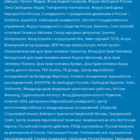
Швеции, Проект Медуза, Фонд Андрея Сахарова, Форум свободной России,
Лига Свободных Наций, Transparеncy International, Форум Свободных
Народов ПостРоссии, Солидарность с гражданским движением в России –
Solidarus, КрымSOS, Свободный университет, Институт государственного
управления, Форум гражданского общества Россия, Беллона, Союз жителей
островов Тисима и Хабомаи, Съезд народных депутатов, Гринпис
Интернешнл, Фонд борьбы с коррупцией Инк, Завет церквей TCCN, Агора,
Всемирный фонд природы, BDR Novaja Gazeta-Europe, Алтай проект,
Образовательный дом прав человека Чернигов, Фонд Дом Прав Человека,
Белорусский дом прав человека имени Бориса Звозскова, Дом прав
человека Тбилиси, Дом прав человека Ереван, Дом прав человека Крым,
Центр дикого лосося, TVR Studios, ТВ Дождь, Центр европейских
исследований им Вилфрида Мартенса, Сетевое объединение журналистов
расследователей, АЛЛАТРА, За свободную Россию, Свободная Бурятия, Uralic,
UnKremlin, Международная федерация транспортных рабочих, ИстЧам
Финланд, Гудзоновский институт, Фонд Демократического Развития,
Комитет-2024, Центрально-Европейский университет, Центр
восточноевропейских и международных исследований, Общество
Сторожевой башни, Библии и трактатов Свидетелей Иеговы, Гражданский
Совет, Центр анализа европейской политики, Академическая сеть Восточная
Европа, Российский комитет действия, РЭНД корпорейшн, Русская Америка
за демократию в России, Настоящая Россия, Глобальная сеть журналистов-
расследователей, Служба поддержки, Свободная Россия Берлин, Свободная