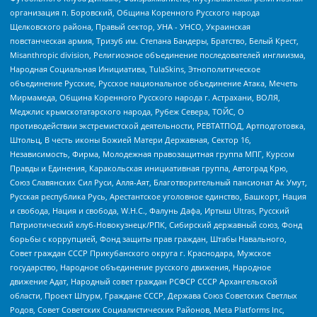
организация п. Боровский, Община Коренного Русского народа
Щелковского района, Правый сектор, УНА - УНСО, Украинская
повстанческая армия, Тризуб им. Степана Бандеры, Братство, Белый Крест,
Misanthropic division, Религиозное объединение последователей инглиизма,
Народная Социальная Инициатива, TulaSkins, Этнополитическое
объединение Русские, Русское национальное объединение Атака, Мечеть
Мирмамеда, Община Коренного Русского народа г. Астрахани, ВОЛЯ,
Меджлис крымскотатарского народа, Рубеж Севера, ТОЙС, О
противодействии экстремистской деятельности, РЕВТАТПОД, Артподготовка,
Штольц, В честь иконы Божией Матери Державная, Сектор 16,
Независимость, Фирма, Молодежная правозащитная группа МПГ, Курсом
Правды и Единения, Каракольская инициативная группа, Автоград Крю,
Союз Славянских Сил Руси, Алля-Аят, Благотворительный пансионат Ак Умут,
Русская республика Русь, Арестантское уголовное единство, Башкорт, Нация
и свобода, Нация и свобода, W.H.С., Фалунь Дафа, Иртыш Ultras, Русский
Патриотический клуб-Новокузнецк/РПК, Сибирский державный союз, Фонд
борьбы с коррупцией, Фонд защиты прав граждан, Штабы Навального,
Совет граждан СССР Прикубанского округа г. Краснодара, Мужское
государство, Народное объединение русского движения, Народное
движение Адат, Народный совет граждан РСФСР СССР Архангельской
области, Проект Штурм, Граждане СССР, Держава Союз Советских Светлых
Родов, Совет Советских Социалистических Районов, Meta Platforms Inc,