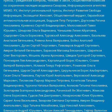
прессы, Гражданский контроль, Человек и Закон, Общественная комиссия
по сохранению наследия академика Сахарова, Информационное агентство
МЕМО. РУ, Институт региональной прессы, Институт Развития Свободы
Информации, Экозащита!-Женсовет, Общественный вердикт, Евразийская
антимонопольная ассоциация, Бедушев Петр Петрович, Дзугкоева Регина
Николаевна, Кривенко Сергей Владимирович, Милославский Павел
Юрьевич, Шнырова Ольга Вадимовна, Чанышева Лилия Айратовна,
Сидорович Ольга Борисовна, Туровский Александр Алексеевич, Васильева
Анастасия Евгеньевна, Ривина Анна Валерьевна, Бойко Анатолий
Николаевич, Дугин Сергей Георгиевич, Пивоваров Андрей Сергеевич,
Аверин Виталий Евгеньевич, Барахоев Магомед Бекханович, Шарипков
Олег Викторович, Мошель Ирина Ароновна, Шведов Григорий Сергеевич,
Пономарев Лев Александрович, Каргалицкий Борис Юльевич, Созаев
Валерий Валерьевич, Исламов Тимур Рифгатович, Романова Ольга
Евгеньевна, Щаров Сергей Алексадрович, Цирульников Борис Альбертович,
Гасан Ольга Павловна, Паутов Юрий Анатольевич, Верховский Александр
Маркович, Пислакова-Паркер Марина Петровна, Кочеткова Татьяна
Владимировна, Чуркина Наталья Валерьевна, Акимова Татьяна Николаевна,
Золотарева Екатерина Александровна, Рачинский Ян Збигневич, Жемкова
Елена Борисовна, Гудков Лев Дмитриевич, Илларионова Юлия Юрьевна,
Саранг Анна Васильевна, Захарова Светлана Сергеевна, Аверин Владимир
Анатольевич, Щур Татьяна Михайловна, Щур Николай Алексеевич,
Блинушов Андрей Юрьевич, Мосин Алексей Геннадьевич, Гефтер Валентин