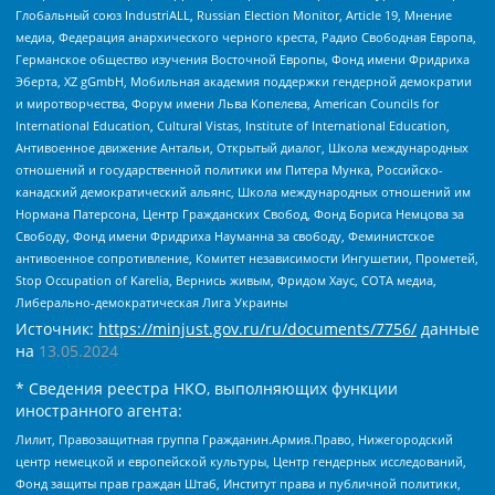
Глобальный союз IndustriALL, Russian Election Monitor, Article 19, Мнение
медиа, Федерация анархического черного креста, Радио Свободная Европа,
Германское общество изучения Восточной Европы, Фонд имени Фридриха
Эберта, XZ gGmbH, Мобильная академия поддержки гендерной демократии
и миротворчества, Форум имени Льва Копелева, American Councils for
International Education, Cultural Vistas, Institute of International Education,
Антивоенное движение Антальи, Открытый диалог, Школа международных
отношений и государственной политики им Питера Мунка, Российско-
канадский демократический альянс, Школа международных отношений им
Нормана Патерсона, Центр Гражданских Свобод, Фонд Бориса Немцова за
Свободу, Фонд имени Фридриха Науманна за свободу, Феминистское
антивоенное сопротивление, Комитет независимости Ингушетии, Прометей,
Stop Occupation of Karelia, Вернись живым, Фридом Хаус, СОТА медиа,
Либерально-демократическая Лига Украины
Источник:
https://minjust.gov.ru/ru/documents/7756/
данные
на
13.05.2024
* Сведения реестра НКО, выполняющих функции
иностранного агента:
Лилит, Правозащитная группа Гражданин.Армия.Право, Нижегородский
центр немецкой и европейской культуры, Центр гендерных исследований,
Фонд защиты прав граждан Штаб, Институт права и публичной политики,