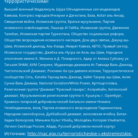
террористическими:
Высший военный Маджлисуль Шура Объединенных сил моджахедов
Кавказа, Конгресс народов Ичкерии и Дагестана, База, Асбат аль-Ансар,
Священная война, Исламская группа, Братья-мусульмане, Партия
исламского освобождения, Лашкар-И-Тайба, Исламская группа, Движение
Талибан, Исламская партия Туркестана, Общество социальных реформ,
Общество возрождения исламского наследия, Дом двух святых, Джунд аш-
Шам, Исламский джихад, Аль-Каида, Имарат Кавказ, АБТО, Правый сектор,
Исламское государство, Джабха аль-Нусра ли-Ахль аш-Шам, Народное
ополчение имени К. Минина и Д. Пожарского, Аджр от Аллаха Субхану уа
Тагьаля SHAM, АУМ Синрике, Муджахеды джамаата Ат-Тавхида Валь-Джихад,
Чистопольский Джамаат, Рохнамо ба суи давлати исломи, Террористическое
сообщество Сеть, Катиба Таухид валь-Джихад, Хайят Тахрир аш-Шам, Ахлю
Сунна Валь Джамаа, National Socialism/White Power, Артподготовка,
Религиозная группа “Джамаат “Красный пахарь”, Колумбайн, Хатлонский
джамаат, Мусульманская религиозная группа п. Кушкуль г. Оренбург,
Крымско-татарский добровольческий батальон имени Номана
Челебиджихана, Азов, Партия исламского возрождения Таджикистана,
Народная самооборона, Дуббайский джамаат, московская ячейка, Батал-
Хаджи Белхороев, Маньяки Культ Убийц, Молодёжь Которая Улыбается,
Легион Свобода России, Айдар, Русский добровольческий корпус
Источник:
http://nac.gov.ru/terroristicheskie-i-ekstremistskie-