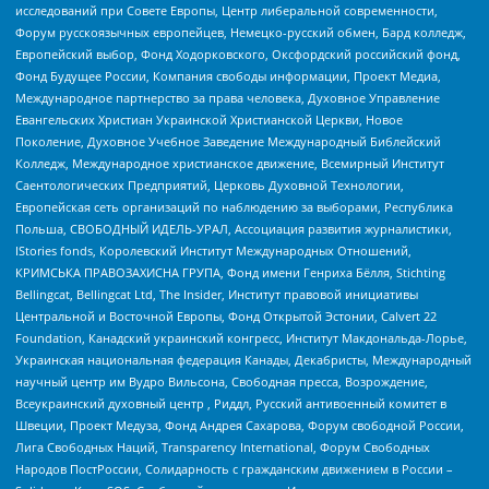
исследований при Совете Европы, Центр либеральной современности,
Форум русскоязычных европейцев, Немецко-русский обмен, Бард колледж,
Европейский выбор, Фонд Ходорковского, Оксфордский российский фонд,
Фонд Будущее России, Компания свободы информации, Проект Медиа,
Международное партнерство за права человека, Духовное Управление
Евангельских Христиан Украинской Христианской Церкви, Новое
Поколение, Духовное Учебное Заведение Международный Библейский
Колледж, Международное христианское движение, Всемирный Институт
Саентологических Предприятий, Церковь Духовной Технологии,
Европейская сеть организаций по наблюдению за выборами, Республика
Польша, СВОБОДНЫЙ ИДЕЛЬ-УРАЛ, Ассоциация развития журналистики,
IStories fonds, Королевский Институт Международных Отношений,
КРИМСЬКА ПРАВОЗАХИСНА ГРУПА, Фонд имени Генриха Бёлля, Stichting
Bellingcat, Bellingcat Ltd, The Insider, Институт правовой инициативы
Центральной и Восточной Европы, Фонд Открытой Эстонии, Calvert 22
Foundation, Канадский украинский конгресс, Институт Макдональда-Лорье,
Украинская национальная федерация Канады, Декабристы, Международный
научный центр им Вудро Вильсона, Свободная пресса, Возрождение,
Всеукраинский духовный центр , Риддл, Русский антивоенный комитет в
Швеции, Проект Медуза, Фонд Андрея Сахарова, Форум свободной России,
Лига Свободных Наций, Transparеncy International, Форум Свободных
Народов ПостРоссии, Солидарность с гражданским движением в России –