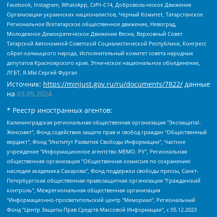
Facebook, Instagram, WhatsApp, СИЧ-С14, Добровольческое Движение
Организации украинских националистов, Черный Комитет, Татарстанское
Региональное Всетатарское общественное движение, Невоград,
Молодежное Демократическое Движение Весна, Верховный Совет
Татарской Автономной Советской Социалистической Республики, Конгресс
ойрат-калмыцкого народа, Исполнительный комитет совета народных
депутатов Красноярского края, Этническое национальное объединение,
ЛГБТ, Я.МЫ Сергей Фургал
Источник:
https://minjust.gov.ru/ru/documents/7822/
данные
на
03.05.2024
* Реестр иностранных агентов:
Калининградская региональная общественная организация "Экозащита!-Женсовет", Фонд содействия защите прав и свобод граждан "Общественный вердикт", Фонд "Институт Развития Свободы Информации", Частное учреждение "Информационное агентство МЕМО. РУ", Региональная общественная организация "Общественная комиссия по сохранению наследия академика Сахарова", Фонд поддержки свободы прессы, Санкт-Петербургская общественная правозащитная организация "Гражданский контроль", Межрегиональная общественная организация "Информационно-просветительский центр "Мемориал", Региональный Фонд "Центр Защиты Прав Средств Массовой Информации", с 05.12.2023 Фонд "Центр Защиты Прав Средств массовой информации", Региональная общественная благотворительная организация помощи беженцам и мигрантам "Гражданское содействие", Негосударственное образовательное учреждение дополнительного профессионального образования (повышение квалификации) специалистов "АКАДЕМИЯ ПО ПРАВАМ ЧЕЛОВЕКА", Свердловская региональная общественная организация "Сутяжник", Автономная некоммерческая организация "Центр независимых социологических исследований", Союз общественных объединений "Российский исследовательский центр по правам человека", Региональное общественное учреждение научно-информационный центр "МЕМОРИАЛ", Некоммерческая организация "Фонд защиты гласности", Автономная некоммерческая организация "Институт прав человека", Городская общественная организация "Екатеринбургское общество "МЕМОРИАЛ", Городская общественная организация "Рязанское историко-просветительское и правозащитное общество "Мемориал" (Рязанский Мемориал), Челябинский региональный орган общественной самодеятельности – женское общественное объединение "Женщины Евразии", Челябинский региональный орган общественной самодеятельности "Уральская правозащитная группа", Фонд содействия защите здоровья и социальной справедливости имени Андрея Рылькова, Автономная Некоммерческая Организация "Аналитический Центр Юрия Левады", Автономная некоммерческая организация социальной поддержки населения "Проект Апрель", Региональная общественная организация помощи женщинам и детям, находящимся в кризисной ситуации "Информационно-методический центр "Анна", Фонд содействия развитию массовых коммуникаций и правовому просвещению "Так-так-Так", Фонд содействия устойчивому развитию "Серебряная тайга", Свердловский региональный общественный фонд социальных проектов "Новое время", "Idel.Реалии", Кавказ.Реалии, Крым.Реалии, Телеканал Настоящее Время, Татаро-башкирская служба Радио Свобода (Azatliq Radiosi), Радио Свободная Европа/Радио Свобода (PCE/PC), "Сибирь.Реалии", "Фактограф", Благотворительный фонд помощи осужденным и их семьям, Автономная некоммерческая организация "Институт глобализации и социальных движений", Фонд "В защиту прав заключенных", Частное учреждение "Центр поддержки и содействия развитию средств массовой информации", Пензенский региональный общественный благотворительный фонд "Гражданский союз", "Север.Реалии", Некоммерческая организация Фонд "Правовая инициатива", Общество с ограниченной ответственностью "Радио Свободная Европа/Радио Свобода", Чешское информационное агентство "MEDIUM-ORIENT", Красноярская региональная общественная организация "Мы против СПИДа", Камалягин Денис Николаевич, Маркелов Сергей Евгеньевич, Пономарев Лев Александрович, Савицкая Людмила Алексеевна, Автономная некоммерческая организация "Центр по работе с проблемой насилия "НАСИЛИЮ.НЕТ", Межрегиональный профессиональный союз работников здравоохранения "Альянс врачей", Юридическое лицо, зарегистрированное в Латвийской Республике, SIA "Medusa Project" (регистрационный номер 40103797863, дата регистрации 10.06.2014), Некоммерческая организация "Фонд по борьбе с коррупцией", Автономная некоммерческая организация "Институт права и публичной политики", Баданин Роман Сергеевич, Гликин Максим Александрович, Железнова Мария Михайловна, Лукьянова Юлия Сергеевна, Маетная Елизавета Витальевна, Маняхин Петр Борисович, Чуракова Ольга Владимировна, Ярош Юлия Петровна, Юридическое лицо "The Insider SIA", зарегистрированное в Риге, Латвийская Республика (дата регистрации 26.06.2015), являющееся администратором доменного имени интернет-издания "The Insider SIA", https://theins.ru, Постернак Алексей Евгеньевич, Рубин Михаил Аркадьевич, Анин Роман Александрович, Юридическое лицо Istories fonds, зарегистрированное в Латвийской Республике (регистрационный номер 50008295751, дата регистрации 24.02.2020), Великовский Дмитрий Александрович, Долинина Ирина Николаевна, Мароховская Алеся Алексеевна, Шлейнов Роман Юрьевич, Шмагун Олеся Валентиновна, Общество с ограниченной ответственностью "Альтаир 2021", Общество с ограниченной ответственностью "Вега 2021", Общество с ограниченной ответственностью "Главный редактор 2021", Общество с ограниченной ответственностью "Ромашки монолит", Важенков Артем Валерьевич, Ивановская областная общественная организация "Центр гендерных исследований", Гурман Юрий Альбертович, Медиапроект "ОВД-Инфо", Егоров Владимир Владимирович, Жилинский Владимир Александрович, Общество с ограниченной ответственностью "ЗП", Иванова София Юрьевна, Карезина Инна Павловна, Кильтау Екатерина Викторовна, Петров Алексей Викторович, Пискунов Сергей Евгеньевич, Смирнов Сергей Сергеевич, Тихонов Михаил Сергеевич, Общество с ограниченной ответственностью "ЖУРНАЛИСТ-ИНОСТРАННЫЙ АГЕНТ", Арапова Галина Юрьевна, Вольтская Татьяна Анатольевна, Американская компания "Mason G.E.S. Anonymous Foundation" (США), являющаяся владельцем интернет-издания https://mnews.world/, Компания "Stichting Bellingcat", зарегистрированная в Нидерландах (дата регистрации 11.07.2018), Захаров Андрей Вячеславович, Клепиковская Екатерина Дмитриевна, Общество с ограниченной ответственностью "МЕМО", Перл Роман Александрович, Симонов Евгений Алексеевич, Соловьева Елена Анатольевна, Сотников Даниил Владимирович, Сурначева Елизавета Дмитриевна, Автономная некоммерческая организация по защите прав человека и информированию населения "Якутия – Наше Мнение", Общество с ограниченной ответственностью "Москоу диджитал медиа", с 26.01.2023 Общество с ограниченной ответственностью "Чайка Белые сады", Ветошкина Валерия Валерьевна, Заговора Максим Александрович, Межрегиональное общественное движение "Российская ЛГБТ - сеть", Оленичев Максим Владимирович, Павлов Иван Юрьевич, Скворцова Елена Сергеевна, Общество с ограниченной ответственностью "Как бы инагент", Кочетков Игорь Викторович, Общество с ограниченной ответственностью "Честные выборы", Еланчик Олег Александрович, Общество с ограниченной ответственностью "Нобелевский призыв", Гималова Регина Эмилевна, Григорьев Андрей Валерьевич, Григорьева Алина Александровна, Ассоциация по содействию защите прав призывников, альтернативнослужащих и военнослужащих "Правозащитная группа "Гражданин.Армия.Право", Хисамова Регина Фаритовна, Автономная некоммерческая организация по реализации социально-правовых программ "Лилит", Дальневосточное общественное движение "Маяк", Санкт-Петербургская ЛГБТ-инициативная группа "Выход", Инициативная группа ЛГБТ+ "Реверс", Алексеев Андрей Викторович, Бекбулатова Таисия Львовна, Беляев Иван Михайлович, Владыкина Елена Сергеевна, Гельман Марат Александрович, Никульшина Вероника Юрьевна, Толоконникова Надежда Андреевна, Шендерович Виктор Анатольевич, Общество с ограниченной ответственностью "Данное сообщение", Общество с ограниченной ответственностью Издательский дом "Новая глава", Айнбиндер Александра Александровна, Московский комьюнити-центр для ЛГБТ+инициатив, Благотворительный фонд развития филантропии, Deutsche Welle (Германия, Kurt-Schumacher-Strasse 3, 53113 Bonn), Борзунова Мария Михайловна, Воробьев Виктор Викторович, Голубева Анна Львовна, Константинова Алла Михайловна, Малкова Ирина Владимировна, Мурадов Мурад Абдулгалимович, Осетинская Елизавета Николаевна, Понасенков Евгений Николаевич, Ганапольский Матвей Юрьевич, Киселев Евгений Алексеевич, Борухович Ирина Григорьевна, Дремин Иван Тимофеевич, Дубровский Дмитрий Викторович, Красноярская региональная общественная организация поддержки и развития альтернативных образовательных технологий и межкультурных коммуникаций "ИНТЕРРА", Маяковская Екатерина Алексеевна, Фейгин Марк Захарович, Филимонов Андрей Викторович, Дзугкоева Регина Николаевна, Доброхотов Роман Александрович, Дудь Юрий Александрович, Елкин Сергей Владимирович, Кругликов Кирилл Игоревич, Сабунаева Мария Леонидовна, Семенов Алексей Владимирович, Шаинян Карен Багратович, Шульман Екатерина Михайловна, Асафьев Артур Валерьевич, Вахштайн Виктор Семенович, Венедиктов Алексей Алексеевич, Лушникова Екатерина Евгеньевна, Волков Леонид Михайлович, Невзоров Александр Глебович, Пархоменко Сергей Борисович, Сироткин Ярослав Николаевич, Кара-Мурза Владимир Владимирович, Баранова Наталья Владимировна, Гозман Леонид Яковлевич, Кагарлицкий Борис Юльевич, Климарев Михаил Валерьевич, Милов Владимир Станиславович, Автономная некоммерческая организация Краснодарский центр современного искусства "Типография", Моргенштерн Алишер Тагирович, Соболь Любовь Эдуардовна, Общество с ограниченной ответственностью "ЛИЗА НОРМ", Каспаров Гарри Кимович, Ходорковский Михаил Борисович, Общество с ограниченной ответственностью "Апрельские тезисы", Данилович Ирина Брониславовна, Кашин Олег Владимирович, Петров Николай Владимирович, Пивоваров Алексей Владимирович, Соколов Михаил Владимирович, Цветкова Юлия Владимировна, Чичваркин Евгений Александрович, Комитет против пыток/Команда против пыток, Общество с ограниченной ответственностью "Первый научный", Общество с ограниченной ответственностью "Вертолет и ко", Белоцерковская Вероника Борисовна, Кац Максим Евгеньевич, Лазарева Татьяна Юрьевна, Шаведдинов Руслан Табризович, Яшин Илья Валерьевич, Общество с ограниченной ответственностью "Иноагент ААВ", Алешковский Дмитрий Петрович, Альбац Евгения Марковна, Быков Дмитрий Львович, Галямина Юлия Евгеньевна, Лойко Сергей Леонидович, Мартынов Кирилл Константинович, Медведев Сергей Александрович, Крашенинников Федор Геннадиевич, Гордеева Катерина Вл