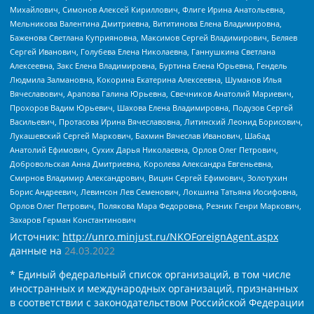
Михайлович, Симонов Алексей Кириллович, Флиге Ирина Анатольевна,
Мельникова Валентина Дмитриевна, Вититинова Елена Владимировна,
Баженова Светлана Куприяновна, Максимов Сергей Владимирович, Беляев
Сергей Иванович, Голубева Елена Николаевна, Ганнушкина Светлана
Алексеевна, Закс Елена Владимировна, Буртина Елена Юрьевна, Гендель
Людмила Залмановна, Кокорина Екатерина Алексеевна, Шуманов Илья
Вячеславович, Арапова Галина Юрьевна, Свечников Анатолий Мариевич,
Прохоров Вадим Юрьевич, Шахова Елена Владимировна, Подузов Сергей
Васильевич, Протасова Ирина Вячеславовна, Литинский Леонид Борисович,
Лукашевский Сергей Маркович, Бахмин Вячеслав Иванович, Шабад
Анатолий Ефимович, Сухих Дарья Николаевна, Орлов Олег Петрович,
Добровольская Анна Дмитриевна, Королева Александра Евгеньевна,
Смирнов Владимир Александрович, Вицин Сергей Ефимович, Золотухин
Борис Андреевич, Левинсон Лев Семенович, Локшина Татьяна Иосифовна,
Орлов Олег Петрович, Полякова Мара Федоровна, Резник Генри Маркович,
Захаров Герман Константинович
Источник:
http://unro.minjust.ru/NKOForeignAgent.aspx
данные на
24.03.2022
* Единый федеральный список организаций, в том числе
иностранных и международных организаций, признанных
в соответствии с законодательством Российской Федерации