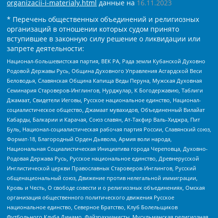
organizacii-i-materialy.html
данные на
16.11.2023
* Перечень общественных объединений и религиозных
организаций в отношении которых судом принято
вступившее в законную силу решение о ликвидации или
запрете деятельности:
Национал-большевистская партия, ВЕК РА, Рада земли Кубанской Духовно
Родовой Державы Русь, Община Духовного Управления Асгардской Веси
Беловодья, Славянская Община Капища Веды Перуна, Мужская Духовная
Семинария Староверов-Инглингов, Нурджулар, К Богодержавию, Таблиги
Джамаат, Свидетели Иеговы, Русское национальное единство, Национал-
социалистическое общество, Джамаат мувахидов, Объединенный Вилайат
Кабарды, Балкарии и Карачая, Союз славян, Ат-Такфир Валь-Хиджра, Пит
Буль, Национал-социалистическая рабочая партия России, Славянский союз,
Формат-18, Благородный Орден Дьявола, Армия воли народа,
Национальная Социалистическая Инициатива города Череповца, Духовно-
Родовая Держава Русь, Русское национальное единство, Древнерусской
Инглистической церкви Православных Староверов-Инглингов, Русский
общенациональный союз, Движение против нелегальной иммиграции,
Кровь и Честь, О свободе совести и о религиозных объединениях, Омская
организация общественного политического движения Русское
национальное единство, Северное Братство, Клуб Болельщиков
Футбольного Клуба Динамо, Файзрахманисты, Мусульманская религиозная