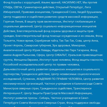
Фонд борьбы с коррупцией, Альянс врачей, НАСИЛИЮ.НЕТ, Мы против
СПИДа, СВЕЧА, Гуманитарное действие, Открытый Петербург, Лига
Избирателей, Правовая инициатива, Гражданский Союз, Хасдей Ерушалаим,
Центр поддержки и содействия развитию средств массовой информации,
Горячая Линия, В защиту прав заключенных, Институт глобализации и
социальных движений, Центр социально-информационных инициатив
Действие, Благотворительный фонд охраны здоровья и защиты прав
граждан, Благотворительный фонд помощи осужденным и их семьям, Фонд
Тольятти, Новое время, Серебряная тайга, Так-Так-Так, Сова, центр Анна,
Проект Апрель, Самарская губерния, Эра здоровья, Мемориал,
Аналитический Центр Юрия Левады, Издательство Парк Гагарина, Фонд
имени Андрея Рылькова, Сфера, Центр СИБАЛЬТ, Уральская правозащитная
группа, Женщины Евразии, Институт прав человека, Фонд защиты гласности,
Российский исследовательский центр по правам человека,
Дальневосточный центр развития гражданских инициатив и социального
партнерства, Гражданское действие, Центр независимых социологических
исследований, Сутяжник, АКАДЕМИЯ ПО ПРАВАМ ЧЕЛОВЕКА, Центр развития
некоммерческих организаций, Частное учреждение в Калининграде Совета
Министров северных стран, Гражданское содействие, Трансперенси
Интернешнл-Р, Центр Защиты Прав Средств Массовой Информации,
Институт развития прессы - Сибирь, Частное учреждение в Санкт-
Петербурге Совета Министров Северных Стран, Фонд поддержки свободы