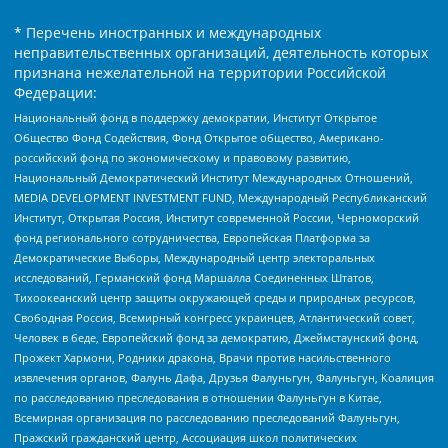
* Перечень иностранных и международных
неправительственных организаций, деятельность которых
признана нежелательной на территории Российской
Федерации:
Национальный фонд в поддержку демократии, Институт Открытое
Общество Фонд Содействия, Фонд Открытое общество, Американо-
российский фонд по экономическому и правовому развитию,
Национальный Демократический Институт Международных Отношений,
MEDIA DEVELOPMENT INVESTMENT FUND, Международный Республиканский
Институт, Открытая Россия, Институт современной России, Черноморский
фонд регионального сотрудничества, Европейская Платформа за
Демократические Выборы, Международный центр электоральных
исследований, Германский фонд Маршалла Соединенных Штатов,
Тихоокеанский центр защиты окружающей среды и природных ресурсов,
Свободная Россия, Всемирный конгресс украинцев, Атлантический совет,
Человек в беде, Европейский фонд за демократию, Джеймстаунский фонд,
Прожект Хармони, Родники дракона, Врачи против насильственного
извлечения органов, Фалунь Дафа, Друзья Фалуньгун, Фалуньгун, Коалиция
по расследованию преследования в отношении Фалуньгун в Китае,
Всемирная организация по расследованию преследований Фалуньгун,
Пражский гражданский центр, Ассоциация школ политических