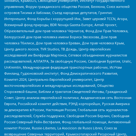
Solidarus, КрымSOS, Свободный университет, Институт государственного
управления, Форум гражданского общества Россия, Беллона, Союз жителей
островов Тисима и Хабомаи, Съезд народных депутатов, Гринпис
Интернешнл, Фонд борьбы с коррупцией Инк, Завет церквей TCCN, Агора,
Всемирный фонд природы, BDR Novaja Gazeta-Europe, Алтай проект,
Образовательный дом прав человека Чернигов, Фонд Дом Прав Человека,
Белорусский дом прав человека имени Бориса Звозскова, Дом прав
человека Тбилиси, Дом прав человека Ереван, Дом прав человека Крым,
Центр дикого лосося, TVR Studios, ТВ Дождь, Центр европейских
исследований им Вилфрида Мартенса, Сетевое объединение журналистов
расследователей, АЛЛАТРА, За свободную Россию, Свободная Бурятия, Uralic,
UnKremlin, Международная федерация транспортных рабочих, ИстЧам
Финланд, Гудзоновский институт, Фонд Демократического Развития,
Комитет-2024, Центрально-Европейский университет, Центр
восточноевропейских и международных исследований, Общество
Сторожевой башни, Библии и трактатов Свидетелей Иеговы, Гражданский
Совет, Центр анализа европейской политики, Академическая сеть Восточная
Европа, Российский комитет действия, РЭНД корпорейшн, Русская Америка
за демократию в России, Настоящая Россия, Глобальная сеть журналистов-
расследователей, Служба поддержки, Свободная Россия Берлин, Свободная
Россия Северный Рейн-Вестфалия, Фонд глобальной помощи, Антивоенный
комитет России, Russie-Libertes, La Asocicion de Rusos Libres, Союз за
возвращение Северных территорий, Крымскотатарский Ресурсный Центр,