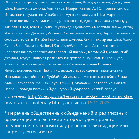
Общество возрождения исламского наследия, Дом двух святых, Джунд аш-
Шам, Исламский джихад, Аль-Каида, Имарат Кавказ, АБТО, Правый сектор,
Исламское государство, Джабха аль-Нусра ли-Ахль аш-Шам, Народное
ополчение имени К. Минина и Д. Пожарского, Аджр от Аллаха Субхану уа
Тагьаля SHAM, АУМ Синрике, Муджахеды джамаата Ат-Тавхида Валь-Джихад,
Чистопольский Джамаат, Рохнамо ба суи давлати исломи, Террористическое
сообщество Сеть, Катиба Таухид валь-Джихад, Хайят Тахрир аш-Шам, Ахлю
Сунна Валь Джамаа, National Socialism/White Power, Артподготовка,
Религиозная группа “Джамаат “Красный пахарь”, Колумбайн, Хатлонский
джамаат, Мусульманская религиозная группа п. Кушкуль г. Оренбург,
Крымско-татарский добровольческий батальон имени Номана
Челебиджихана, Азов, Партия исламского возрождения Таджикистана,
Народная самооборона, Дуббайский джамаат, московская ячейка, Батал-
Хаджи Белхороев, Маньяки Культ Убийц, Молодёжь Которая Улыбается,
Легион Свобода России, Айдар, Русский добровольческий корпус
Источник:
http://nac.gov.ru/terroristicheskie-i-ekstremistskie-
organizacii-i-materialy.html
данные на
16.11.2023
* Перечень общественных объединений и религиозных
организаций в отношении которых судом принято
вступившее в законную силу решение о ликвидации или
запрете деятельности: