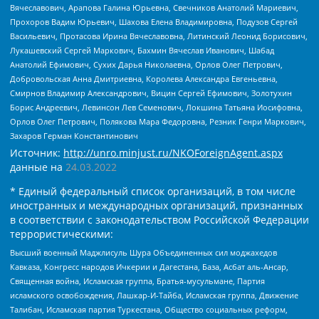
Вячеславович, Арапова Галина Юрьевна, Свечников Анатолий Мариевич,
Прохоров Вадим Юрьевич, Шахова Елена Владимировна, Подузов Сергей
Васильевич, Протасова Ирина Вячеславовна, Литинский Леонид Борисович,
Лукашевский Сергей Маркович, Бахмин Вячеслав Иванович, Шабад
Анатолий Ефимович, Сухих Дарья Николаевна, Орлов Олег Петрович,
Добровольская Анна Дмитриевна, Королева Александра Евгеньевна,
Смирнов Владимир Александрович, Вицин Сергей Ефимович, Золотухин
Борис Андреевич, Левинсон Лев Семенович, Локшина Татьяна Иосифовна,
Орлов Олег Петрович, Полякова Мара Федоровна, Резник Генри Маркович,
Захаров Герман Константинович
Источник:
http://unro.minjust.ru/NKOForeignAgent.aspx
данные на
24.03.2022
* Единый федеральный список организаций, в том числе
иностранных и международных организаций, признанных
в соответствии с законодательством Российской Федерации
террористическими:
Высший военный Маджлисуль Шура Объединенных сил моджахедов
Кавказа, Конгресс народов Ичкерии и Дагестана, База, Асбат аль-Ансар,
Священная война, Исламская группа, Братья-мусульмане, Партия
исламского освобождения, Лашкар-И-Тайба, Исламская группа, Движение
Талибан, Исламская партия Туркестана, Общество социальных реформ,