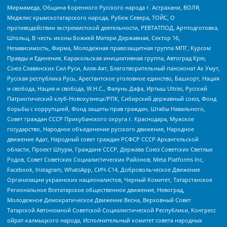
Мирмамеда, Община Коренного Русского народа г. Астрахани, ВОЛЯ,
Меджлис крымскотатарского народа, Рубеж Севера, ТОЙС, О
противодействии экстремистской деятельности, РЕВТАТПОД, Артподготовка,
Штольц, В честь иконы Божией Матери Державная, Сектор 16,
Независимость, Фирма, Молодежная правозащитная группа МПГ, Курсом
Правды и Единения, Каракольская инициативная группа, Автоград Крю,
Союз Славянских Сил Руси, Алля-Аят, Благотворительный пансионат Ак Умут,
Русская республика Русь, Арестантское уголовное единство, Башкорт, Нация
и свобода, Нация и свобода, W.H.С., Фалунь Дафа, Иртыш Ultras, Русский
Патриотический клуб-Новокузнецк/РПК, Сибирский державный союз, Фонд
борьбы с коррупцией, Фонд защиты прав граждан, Штабы Навального,
Совет граждан СССР Прикубанского округа г. Краснодара, Мужское
государство, Народное объединение русского движения, Народное
движение Адат, Народный совет граждан РСФСР СССР Архангельской
области, Проект Штурм, Граждане СССР, Держава Союз Советских Светлых
Родов, Совет Советских Социалистических Районов, Meta Platforms Inc,
Facebook, Instagram, WhatsApp, СИЧ-С14, Добровольческое Движение
Организации украинских националистов, Черный Комитет, Татарстанское
Региональное Всетатарское общественное движение, Невоград,
Молодежное Демократическое Движение Весна, Верховный Совет
Татарской Автономной Советской Социалистической Республики, Конгресс
ойрат-калмыцкого народа, Исполнительный комитет совета народных