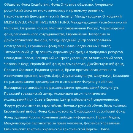
Общество Фонд Содействия, Фонд Открытое общество, Американо-
российский фонд по экономическому и правовому развитию,
Национальный Демократический Институт Международных Отношений,
MEDIA DEVELOPMENT INVESTMENT FUND, Международный Республиканский
Институт, Открытая Россия, Институт современной России, Черноморский
фонд регионального сотрудничества, Европейская Платформа за
Демократические Выборы, Международный центр электоральных
исследований, Германский фонд Маршалла Соединенных Штатов,
Тихоокеанский центр защиты окружающей среды и природных ресурсов,
Свободная Россия, Всемирный конгресс украинцев, Атлантический совет,
Человек в беде, Европейский фонд за демократию, Джеймстаунский фонд,
Прожект Хармони, Родники дракона, Врачи против насильственного
извлечения органов, Фалунь Дафа, Друзья Фалуньгун, Фалуньгун, Коалиция
по расследованию преследования в отношении Фалуньгун в Китае,
Всемирная организация по расследованию преследований Фалуньгун,
Пражский гражданский центр, Ассоциация школ политических
исследований при Совете Европы, Центр либеральной современности,
Форум русскоязычных европейцев, Немецко-русский обмен, Бард колледж,
Европейский выбор, Фонд Ходорковского, Оксфордский российский фонд,
Фонд Будущее России, Компания свободы информации, Проект Медиа,
Международное партнерство за права человека, Духовное Управление
Евангельских Христиан Украинской Христианской Церкви, Новое