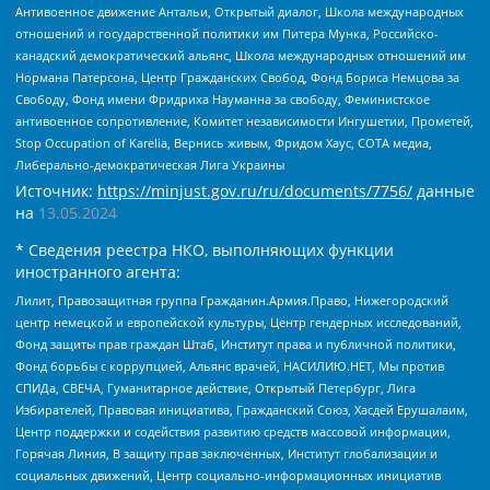
Антивоенное движение Антальи, Открытый диалог, Школа международных
отношений и государственной политики им Питера Мунка, Российско-
канадский демократический альянс, Школа международных отношений им
Нормана Патерсона, Центр Гражданских Свобод, Фонд Бориса Немцова за
Свободу, Фонд имени Фридриха Науманна за свободу, Феминистское
антивоенное сопротивление, Комитет независимости Ингушетии, Прометей,
Stop Occupation of Karelia, Вернись живым, Фридом Хаус, СОТА медиа,
Либерально-демократическая Лига Украины
Источник:
https://minjust.gov.ru/ru/documents/7756/
данные
на
13.05.2024
* Сведения реестра НКО, выполняющих функции
иностранного агента:
Лилит, Правозащитная группа Гражданин.Армия.Право, Нижегородский
центр немецкой и европейской культуры, Центр гендерных исследований,
Фонд защиты прав граждан Штаб, Институт права и публичной политики,
Фонд борьбы с коррупцией, Альянс врачей, НАСИЛИЮ.НЕТ, Мы против
СПИДа, СВЕЧА, Гуманитарное действие, Открытый Петербург, Лига
Избирателей, Правовая инициатива, Гражданский Союз, Хасдей Ерушалаим,
Центр поддержки и содействия развитию средств массовой информации,
Горячая Линия, В защиту прав заключенных, Институт глобализации и
социальных движений, Центр социально-информационных инициатив