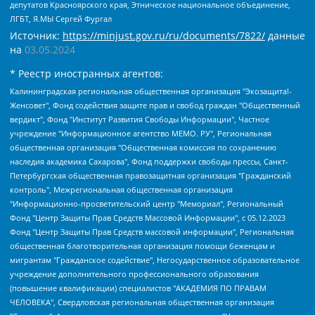
депутатов Красноярского края, Этническое национальное объединение,
ЛГБТ, Я.МЫ Сергей Фургал
Источник:
https://minjust.gov.ru/ru/documents/7822/
данные
на
03.05.2024
* Реестр иностранных агентов:
Калининградская региональная общественная организация "Экозащита!-Женсовет", Фонд содействия защите прав и свобод граждан "Общественный вердикт", Фонд "Институт Развития Свободы Информации", Частное учреждение "Информационное агентство МЕМО. РУ", Региональная общественная организация "Общественная комиссия по сохранению наследия академика Сахарова", Фонд поддержки свободы прессы, Санкт-Петербургская общественная правозащитная организация "Гражданский контроль", Межрегиональная общественная организация "Информационно-просветительский центр "Мемориал", Региональный Фонд "Центр Защиты Прав Средств Массовой Информации", с 05.12.2023 Фонд "Центр Защиты Прав Средств массовой информации", Региональная общественная благотворительная организация помощи беженцам и мигрантам "Гражданское содействие", Негосударственное образовательное учреждение дополнительного профессионального образования (повышение квалификации) специалистов "АКАДЕМИЯ ПО ПРАВАМ ЧЕЛОВЕКА", Свердловская региональная общественная организация "Сутяжник", Автономная некоммерческая организация "Центр независимых социологических исследований", Союз общественных объединений "Российский исследовательский центр по правам человека", Региональное общественное учреждение научно-информационный центр "МЕМОРИАЛ", Некоммерческая организация "Фонд защиты гласности", Автономная некоммерческая организация "Институт прав человека", Городская общественная организация "Екатеринбургское общество "МЕМОРИАЛ", Городская общественная организация "Рязанское историко-просветительское и правозащитное общество "Мемориал" (Рязанский Мемориал), Челябинский региональный орган общественной самодеятельности – женское общественное объединение "Женщины Евразии", Челябинский региональный орган общественной самодеятельности "Уральская правозащитная группа", Фонд содействия защите здоровья и социальной справедливости имени Андрея Рылькова, Автономная Некоммерческая Организация "Аналитический Центр Юрия Левады", Автономная некоммерческая организация социальной поддержки населения "Проект Апрель", Региональная общественная организация помощи женщинам и детям, находящимся в кризисной ситуации "Информационно-методический центр "Анна", Фонд содействия развитию массовых коммуникаций и правовому просвещению "Так-так-Так", Фонд содействия устойчивому развитию "Серебряная тайга", Свердловский региональный общественный фонд социальных проектов "Новое время", "Idel.Реалии", Кавказ.Реалии, Крым.Реалии, Телеканал Настоящее Время, Татаро-башкирская служба Радио Свобода (Azatliq Radiosi), Радио Свободная Европа/Радио Свобода (PCE/PC), "Сибирь.Реалии", "Фактограф", Благотворительный фонд помощи осужденным и их семьям, Автономная некоммерческая организация "Институт глобализации и социальных движений", Фонд "В защиту прав заключенных", Частное учреждение "Центр поддержки и содействия развитию средств массовой информации", Пензенский региональный общественный благотворительный фонд "Гражданский союз", "Север.Реалии", Некоммерческая организация Фонд "Правовая инициатива", Общество с ограниченной ответственностью "Радио Свободная Европа/Радио Свобода", Чешское информационное агентство "MEDIUM-ORIENT", Красноярская региональная общественная организация "Мы против СПИДа", Камалягин Денис Николаевич, Маркелов Сергей Евгеньевич, Пономарев Лев Александрович, Савицкая Людмила Алексеевна, Автономная некоммерческая организация "Центр по работе с проблемой насилия "НАСИЛИЮ.НЕТ", Межрегиональный профессиональный союз работников здравоохранения "Альянс врачей", Юридическое лицо, зарегистрированное в Латвийской Республике, SIA "Medusa Project" (регистрационный номер 40103797863, дата регистрации 10.06.2014), Некоммерческая организация "Фонд по борьбе с коррупцией", Автономная некоммерческая организация "Институт права и публичной политики", Баданин Роман Сергеевич, Гликин Максим Александрович, Железнова Мария Михайловна, Лукьянова Юлия Сергеевна, Маетная Елизавета Витальевна, Маняхин Петр Борисович, Чуракова Ольга Владимировна, Ярош Юлия Петровна, Юридическое лицо "The Insider SIA", зарегистрированное в Риге, Латвийская Республика (дата регистрации 26.06.2015), являющееся администратором доменного имени интернет-издания "The Insider SIA", https://theins.ru, Постернак Алексей Евгеньевич, Рубин Михаил Аркадьевич, Анин Роман Александрович, Юридическое лицо Istories fonds, зарегистрированное в Латвийской Республике (регистрационный номер 50008295751, дата регистрации 24.02.2020), Великовский Дмитрий Александрович, Долинина Ирина Николаевна, Мароховская Алеся Алексеевна, Шлейнов Роман Юрьевич, Шмагун Олеся Валентиновна, Общество с ограниченной ответственностью "Альтаир 2021", Общество с ограниченной ответственностью "Вега 2021", Общество с ограниченной ответственностью "Главный редактор 2021", Общество с ограниченной ответственностью "Ромашки монолит", Важенков Артем Валерьевич, Ивановская областная общественная организация "Центр гендерных исследований", Гурман Юрий Альбертович, Медиапроект "ОВД-Инфо", Егоров Владимир Владимирович, Жилинский Владимир Александрович, Общество с ограниченной ответственностью "ЗП", Иванова София Юрьевна, Карезина Инна Павловна, Кильтау Екатерина Викторовна, Петров Алексей Викторович, Пискунов Сергей Евгеньевич, Смирнов Сергей Сергеевич, Тихонов Михаил Сергеевич, Общество с ограниченной ответственностью "ЖУРНАЛИСТ-ИНОСТРАННЫЙ АГЕНТ", Арапова Галина Юрьевна, Вольтская Татьяна Анатольевна, Американская компания "Mason G.E.S. Anonymous Foundation" (США), являющаяся владельцем интернет-издания https://mnews.world/, Компания "Stichting Bellingcat", зарегистрированная в Нидерландах (дата регистрации 11.07.2018), Захаров Андрей Вячеславович, Клепиковская Екатерина Дмитриевна, Общество с ограниченной ответственностью "МЕМО", Перл Роман Александрович, Симонов Евгений Алексеевич, Соловьева Елена Анатольевна, Сотников Даниил Владимирович, Сурначева Елизавета Дмитриевна, Автономная некоммерческая организация по защите прав человека и информированию населения "Якутия – Наше Мнение", Общество с ограниченной ответственностью "Москоу диджитал медиа", с 26.01.2023 Общество с ограниченной ответственностью "Чайка Белые сады", Ветошкина Валерия Валерьевна, Заговора Максим Александрович, Межрегиональное общественное движение "Российская ЛГБТ - сеть", Оленичев Максим Владимирович, Павлов Иван Юрьевич, Скворцова Елена Сергеевна, Общество с ограниченной ответственностью "Как бы инагент", Кочетков Игорь Викторович, Общество с ограниченной ответственностью "Честные выборы", Еланчик Олег Александрович, Общество с ограниченной ответственностью "Нобелевский призыв", Гималова Регина Эмилевна, Григорьев Андрей Валерьевич, Григорьева Алина Александровна, Ассоциация по содействию защите прав призывников, альтернативнослужащих и военнослужащих "Правозащитная группа "Гражданин.Армия.Право", Хисамова Регина Фаритовна, Автономная некоммерческая организация по реализации социально-правовых программ "Лилит", Дальневосточное общественное движение "Маяк", Санкт-Петербургская ЛГБТ-инициативная группа "Выход", Инициативная группа ЛГБТ+ "Реверс", Алексеев Андрей Викторович, Бекбулатова Таисия Львовна, Беляев Иван Михайлович, Владыкина Елена Сергеевна, Гельман Марат Александрович, Никульшина Вероника Юрьевна, Толоконникова Надежда Андреевна, Шендерович Виктор Анатольевич, Общество с ограниченной ответственностью "Данное сообщение", Общество с ограниченной ответственностью Издательский дом "Новая глава", Айнбиндер Александра Александровна, Московский комьюнити-центр для ЛГБТ+инициатив, Благотворительный фонд развития филантропии, Deutsche Welle (Германия, Kurt-Schumacher-Strasse 3, 53113 Bonn), Борзунова Мария Михайловна, Воробьев Виктор Викторович, Голубева Анна Львовна, Константинова Алла Михайловна, Малкова Ирина Владимировна, Мурадов Мурад Абдулгалимович, Осетинская Елизавета Николаевна, Понасенков Евгений Николаевич, Ганапольский Матвей Юрьевич, Киселев Евгений Алексеевич, Борухович Ирина Григорьевна, Дремин Иван Тимофеевич, Дубровский Дмитрий Викторович, Красноярская региональная общественная организация поддержки и развития альтернативных образовательных технологий и межкультурных коммуникаций "ИНТЕРРА", Маяковская Екатерина Алексеевна, Фейгин Марк Захарович, Филимонов Андрей Викторович, Дзугкоева Регина Николаевна, Доброхотов Роман Александрович, Дудь Юрий Александрович, Елкин Сергей Владимирович, Кругликов Кирилл Игоревич, Сабунаева Мария Леонидовна, Семенов Алексей Владимирович, Шаинян Карен Багратович, Шульман Екатерина Михайловна, Асафьев Артур Валерьевич, Вахштайн Виктор Семенович, Венедиктов Алексей Алексеевич, Лушникова Екатерина Евгеньевна, Волков Леонид Михайлович, Невзоров Александр Глебович, Пархоменко Сергей Борисович, Сироткин Ярослав Николаевич, Кара-Мурза Владимир Владимирович, Баранова Наталья Владимировна, Гозман Леонид Яковлевич, Кагарлицкий Борис Юльевич, Климарев Михаил Валерьевич, Милов Владимир Станиславович, Автономная некоммерческая организация Краснодарский центр современного искусства "Типография", Моргенштерн Алишер Тагирович, Соболь Любовь Эдуардовна, Общество с ограниченной ответственностью "ЛИЗА НОРМ", Каспаров Гарри Кимович, Ходорковский Михаил Борисович, Общество с ограниченной ответственностью "Апрельские тезисы", Данилович Ирина Брониславовна, Кашин Олег Владимирович, Петров Николай Владимирович, Пивоваров Алексей Владимирович, Соколов Михаил Владимирович, Цветкова Юлия Владимировна, Чичваркин Евгений Александрович, Комитет против пыток/Команда против пыток, Общество с ограниченной ответственностью "Первый научный", Общество с ограниченной ответственностью "Вертолет и ко", Белоцерковская Вероника Борисовна, Кац Максим Евгеньевич, Лазарева Татьяна Юрьевна, Шаведдинов Руслан Табризович, Яшин Илья Валерьевич, Общество с ограниченной ответственностью "Иноагент ААВ", Алешковский Дмитрий Петрович, Альбац Евгения Марковна, Быков Дмитрий Львович, Галямина Юлия Евгеньевна, Лойко Сергей Леонидович, Мартынов Кирилл Константинович, Медведев Сергей Александрович, Крашенинников Федор Геннадиевич, Гордеева Катерина Вл