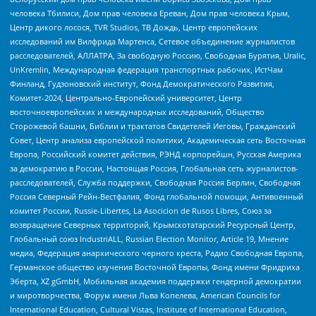
человека Тбилиси, Дом прав человека Ереван, Дом прав человека Крым,
Центр дикого лосося, TVR Studios, ТВ Дождь, Центр европейских
исследований им Вилфрида Мартенса, Сетевое объединение журналистов
расследователей, АЛЛАТРА, За свободную Россию, Свободная Бурятия, Uralic,
UnKremlin, Международная федерация транспортных рабочих, ИстЧам
Финланд, Гудзоновский институт, Фонд Демократического Развития,
Комитет-2024, Центрально-Европейский университет, Центр
восточноевропейских и международных исследований, Общество
Сторожевой башни, Библии и трактатов Свидетелей Иеговы, Гражданский
Совет, Центр анализа европейской политики, Академическая сеть Восточная
Европа, Российский комитет действия, РЭНД корпорейшн, Русская Америка
за демократию в России, Настоящая Россия, Глобальная сеть журналистов-
расследователей, Служба поддержки, Свободная Россия Берлин, Свободная
Россия Северный Рейн-Вестфалия, Фонд глобальной помощи, Антивоенный
комитет России, Russie-Libertes, La Asocicion de Rusos Libres, Союз за
возвращение Северных территорий, Крымскотатарский Ресурсный Центр,
Глобальный союз IndustriALL, Russian Election Monitor, Article 19, Мнение
медиа, Федерация анархического черного креста, Радио Свободная Европа,
Германское общество изучения Восточной Европы, Фонд имени Фридриха
Эберта, XZ gGmbH, Мобильная академия поддержки гендерной демократии
и миротворчества, Форум имени Льва Копелева, American Councils for
International Education, Cultural Vistas, Institute of International Education,