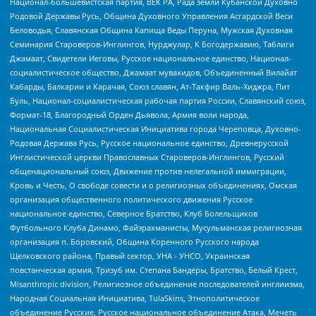
Национал-большевистская партия, ВЕК РА, Рада земли Кубанской Духовно
Родовой Державы Русь, Община Духовного Управления Асгардской Веси
Беловодья, Славянская Община Капища Веды Перуна, Мужская Духовная
Семинария Староверов-Инглингов, Нурджулар, К Богодержавию, Таблиги
Джамаат, Свидетели Иеговы, Русское национальное единство, Национал-
социалистическое общество, Джамаат мувахидов, Объединенный Вилайат
Кабарды, Балкарии и Карачая, Союз славян, Ат-Такфир Валь-Хиджра, Пит
Буль, Национал-социалистическая рабочая партия России, Славянский союз,
Формат-18, Благородный Орден Дьявола, Армия воли народа,
Национальная Социалистическая Инициатива города Череповца, Духовно-
Родовая Держава Русь, Русское национальное единство, Древнерусской
Инглистической церкви Православных Староверов-Инглингов, Русский
общенациональный союз, Движение против нелегальной иммиграции,
Кровь и Честь, О свободе совести и о религиозных объединениях, Омская
организация общественного политического движения Русское
национальное единство, Северное Братство, Клуб Болельщиков
Футбольного Клуба Динамо, Файзрахманисты, Мусульманская религиозная
организация п. Боровский, Община Коренного Русского народа
Щелковского района, Правый сектор, УНА - УНСО, Украинская
повстанческая армия, Тризуб им. Степана Бандеры, Братство, Белый Крест,
Misanthropic division, Религиозное объединение последователей инглиизма,
Народная Социальная Инициатива, TulaSkins, Этнополитическое
объединение Русские, Русское национальное объединение Атака, Мечеть