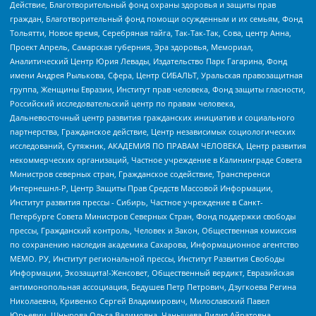
Действие, Благотворительный фонд охраны здоровья и защиты прав
граждан, Благотворительный фонд помощи осужденным и их семьям, Фонд
Тольятти, Новое время, Серебряная тайга, Так-Так-Так, Сова, центр Анна,
Проект Апрель, Самарская губерния, Эра здоровья, Мемориал,
Аналитический Центр Юрия Левады, Издательство Парк Гагарина, Фонд
имени Андрея Рылькова, Сфера, Центр СИБАЛЬТ, Уральская правозащитная
группа, Женщины Евразии, Институт прав человека, Фонд защиты гласности,
Российский исследовательский центр по правам человека,
Дальневосточный центр развития гражданских инициатив и социального
партнерства, Гражданское действие, Центр независимых социологических
исследований, Сутяжник, АКАДЕМИЯ ПО ПРАВАМ ЧЕЛОВЕКА, Центр развития
некоммерческих организаций, Частное учреждение в Калининграде Совета
Министров северных стран, Гражданское содействие, Трансперенси
Интернешнл-Р, Центр Защиты Прав Средств Массовой Информации,
Институт развития прессы - Сибирь, Частное учреждение в Санкт-
Петербурге Совета Министров Северных Стран, Фонд поддержки свободы
прессы, Гражданский контроль, Человек и Закон, Общественная комиссия
по сохранению наследия академика Сахарова, Информационное агентство
МЕМО. РУ, Институт региональной прессы, Институт Развития Свободы
Информации, Экозащита!-Женсовет, Общественный вердикт, Евразийская
антимонопольная ассоциация, Бедушев Петр Петрович, Дзугкоева Регина
Николаевна, Кривенко Сергей Владимирович, Милославский Павел
Юрьевич, Шнырова Ольга Вадимовна, Чанышева Лилия Айратовна,