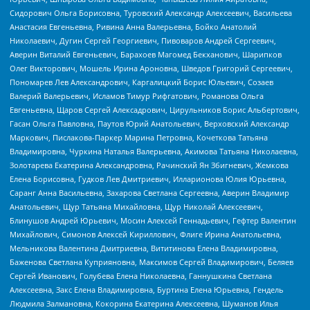
Сидорович Ольга Борисовна, Туровский Александр Алексеевич, Васильева
Анастасия Евгеньевна, Ривина Анна Валерьевна, Бойко Анатолий
Николаевич, Дугин Сергей Георгиевич, Пивоваров Андрей Сергеевич,
Аверин Виталий Евгеньевич, Барахоев Магомед Бекханович, Шарипков
Олег Викторович, Мошель Ирина Ароновна, Шведов Григорий Сергеевич,
Пономарев Лев Александрович, Каргалицкий Борис Юльевич, Созаев
Валерий Валерьевич, Исламов Тимур Рифгатович, Романова Ольга
Евгеньевна, Щаров Сергей Алексадрович, Цирульников Борис Альбертович,
Гасан Ольга Павловна, Паутов Юрий Анатольевич, Верховский Александр
Маркович, Пислакова-Паркер Марина Петровна, Кочеткова Татьяна
Владимировна, Чуркина Наталья Валерьевна, Акимова Татьяна Николаевна,
Золотарева Екатерина Александровна, Рачинский Ян Збигневич, Жемкова
Елена Борисовна, Гудков Лев Дмитриевич, Илларионова Юлия Юрьевна,
Саранг Анна Васильевна, Захарова Светлана Сергеевна, Аверин Владимир
Анатольевич, Щур Татьяна Михайловна, Щур Николай Алексеевич,
Блинушов Андрей Юрьевич, Мосин Алексей Геннадьевич, Гефтер Валентин
Михайлович, Симонов Алексей Кириллович, Флиге Ирина Анатольевна,
Мельникова Валентина Дмитриевна, Вититинова Елена Владимировна,
Баженова Светлана Куприяновна, Максимов Сергей Владимирович, Беляев
Сергей Иванович, Голубева Елена Николаевна, Ганнушкина Светлана
Алексеевна, Закс Елена Владимировна, Буртина Елена Юрьевна, Гендель
Людмила Залмановна, Кокорина Екатерина Алексеевна, Шуманов Илья