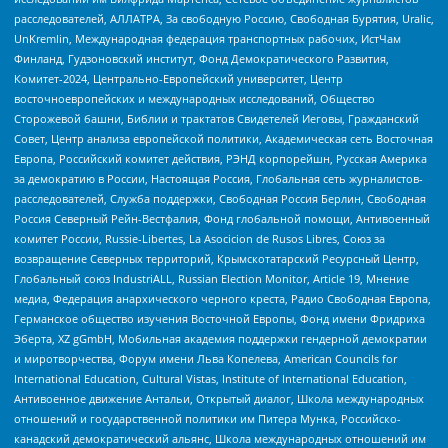
расследователей, АЛЛАТРА, За свободную Россию, Свободная Бурятия, Uralic,
UnKremlin, Международная федерация транспортных рабочих, ИстЧам
Финланд, Гудзоновский институт, Фонд Демократического Развития,
Комитет-2024, Центрально-Европейский университет, Центр
восточноевропейских и международных исследований, Общество
Сторожевой башни, Библии и трактатов Свидетелей Иеговы, Гражданский
Совет, Центр анализа европейской политики, Академическая сеть Восточная
Европа, Российский комитет действия, РЭНД корпорейшн, Русская Америка
за демократию в России, Настоящая Россия, Глобальная сеть журналистов-
расследователей, Служба поддержки, Свободная Россия Берлин, Свободная
Россия Северный Рейн-Вестфалия, Фонд глобальной помощи, Антивоенный
комитет России, Russie-Libertes, La Asocicion de Rusos Libres, Союз за
возвращение Северных территорий, Крымскотатарский Ресурсный Центр,
Глобальный союз IndustriALL, Russian Election Monitor, Article 19, Мнение
медиа, Федерация анархического черного креста, Радио Свободная Европа,
Германское общество изучения Восточной Европы, Фонд имени Фридриха
Эберта, XZ gGmbH, Мобильная академия поддержки гендерной демократии
и миротворчества, Форум имени Льва Копелева, American Councils for
International Education, Cultural Vistas, Institute of International Education,
Антивоенное движение Антальи, Открытый диалог, Школа международных
отношений и государственной политики им Питера Мунка, Российско-
канадский демократический альянс, Школа международных отношений им