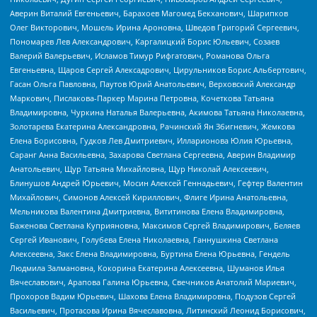
Аверин Виталий Евгеньевич, Барахоев Магомед Бекханович, Шарипков
Олег Викторович, Мошель Ирина Ароновна, Шведов Григорий Сергеевич,
Пономарев Лев Александрович, Каргалицкий Борис Юльевич, Созаев
Валерий Валерьевич, Исламов Тимур Рифгатович, Романова Ольга
Евгеньевна, Щаров Сергей Алексадрович, Цирульников Борис Альбертович,
Гасан Ольга Павловна, Паутов Юрий Анатольевич, Верховский Александр
Маркович, Пислакова-Паркер Марина Петровна, Кочеткова Татьяна
Владимировна, Чуркина Наталья Валерьевна, Акимова Татьяна Николаевна,
Золотарева Екатерина Александровна, Рачинский Ян Збигневич, Жемкова
Елена Борисовна, Гудков Лев Дмитриевич, Илларионова Юлия Юрьевна,
Саранг Анна Васильевна, Захарова Светлана Сергеевна, Аверин Владимир
Анатольевич, Щур Татьяна Михайловна, Щур Николай Алексеевич,
Блинушов Андрей Юрьевич, Мосин Алексей Геннадьевич, Гефтер Валентин
Михайлович, Симонов Алексей Кириллович, Флиге Ирина Анатольевна,
Мельникова Валентина Дмитриевна, Вититинова Елена Владимировна,
Баженова Светлана Куприяновна, Максимов Сергей Владимирович, Беляев
Сергей Иванович, Голубева Елена Николаевна, Ганнушкина Светлана
Алексеевна, Закс Елена Владимировна, Буртина Елена Юрьевна, Гендель
Людмила Залмановна, Кокорина Екатерина Алексеевна, Шуманов Илья
Вячеславович, Арапова Галина Юрьевна, Свечников Анатолий Мариевич,
Прохоров Вадим Юрьевич, Шахова Елена Владимировна, Подузов Сергей
Васильевич, Протасова Ирина Вячеславовна, Литинский Леонид Борисович,