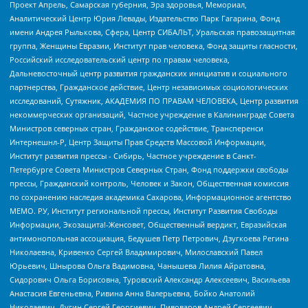
Проект Апрель, Самарская губерния, Эра здоровья, Мемориал,
Аналитический Центр Юрия Левады, Издательство Парк Гагарина, Фонд
имени Андрея Рылькова, Сфера, Центр СИБАЛЬТ, Уральская правозащитная
группа, Женщины Евразии, Институт прав человека, Фонд защиты гласности,
Российский исследовательский центр по правам человека,
Дальневосточный центр развития гражданских инициатив и социального
партнерства, Гражданское действие, Центр независимых социологических
исследований, Сутяжник, АКАДЕМИЯ ПО ПРАВАМ ЧЕЛОВЕКА, Центр развития
некоммерческих организаций, Частное учреждение в Калининграде Совета
Министров северных стран, Гражданское содействие, Трансперенси
Интернешнл-Р, Центр Защиты Прав Средств Массовой Информации,
Институт развития прессы - Сибирь, Частное учреждение в Санкт-
Петербурге Совета Министров Северных Стран, Фонд поддержки свободы
прессы, Гражданский контроль, Человек и Закон, Общественная комиссия
по сохранению наследия академика Сахарова, Информационное агентство
МЕМО. РУ, Институт региональной прессы, Институт Развития Свободы
Информации, Экозащита!-Женсовет, Общественный вердикт, Евразийская
антимонопольная ассоциация, Бедушев Петр Петрович, Дзугкоева Регина
Николаевна, Кривенко Сергей Владимирович, Милославский Павел
Юрьевич, Шнырова Ольга Вадимовна, Чанышева Лилия Айратовна,
Сидорович Ольга Борисовна, Туровский Александр Алексеевич, Васильева
Анастасия Евгеньевна, Ривина Анна Валерьевна, Бойко Анатолий
Николаевич, Дугин Сергей Георгиевич, Пивоваров Андрей Сергеевич,