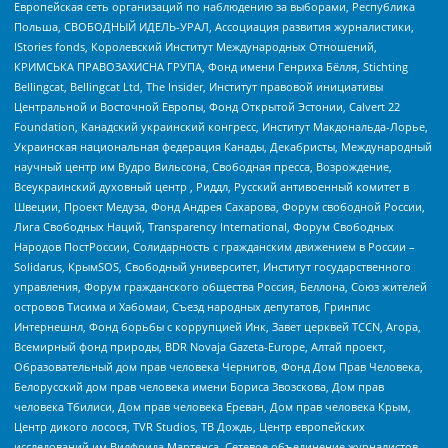
Европейская сеть организаций по наблюдению за выборами, Республика
Польша, СВОБОДНЫЙ ИДЕЛЬ-УРАЛ, Ассоциация развития журналистики,
IStories fonds, Королевский Институт Международных Отношений,
КРИМСЬКА ПРАВОЗАХИСНА ГРУПА, Фонд имени Генриха Бёлля, Stichting
Bellingcat, Bellingcat Ltd, The Insider, Институт правовой инициативы
Центральной и Восточной Европы, Фонд Открытой Эстонии, Calvert 22
Foundation, Канадский украинский конгресс, Институт Макдональда-Лорье,
Украинская национальная федерация Канады, Декабристы, Международный
научный центр им Вудро Вильсона, Свободная пресса, Возрождение,
Всеукраинский духовный центр , Риддл, Русский антивоенный комитет в
Швеции, Проект Медуза, Фонд Андрея Сахарова, Форум свободной России,
Лига Свободных Наций, Transparеncy International, Форум Свободных
Народов ПостРоссии, Солидарность с гражданским движением в России –
Solidarus, КрымSOS, Свободный университет, Институт государственного
управления, Форум гражданского общества Россия, Беллона, Союз жителей
островов Тисима и Хабомаи, Съезд народных депутатов, Гринпис
Интернешнл, Фонд борьбы с коррупцией Инк, Завет церквей TCCN, Агора,
Всемирный фонд природы, BDR Novaja Gazeta-Europe, Алтай проект,
Образовательный дом прав человека Чернигов, Фонд Дом Прав Человека,
Белорусский дом прав человека имени Бориса Звозскова, Дом прав
человека Тбилиси, Дом прав человека Ереван, Дом прав человека Крым,
Центр дикого лосося, TVR Studios, ТВ Дождь, Центр европейских
исследований им Вилфрида Мартенса, Сетевое объединение журналистов