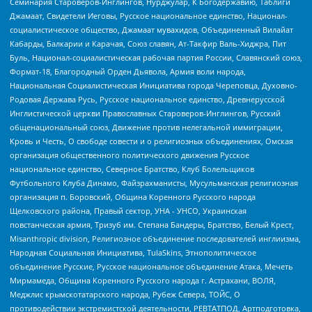
Семинария Староверов-Инглингов, Нурджулар, К Богодержавию, Таблиги
Джамаат, Свидетели Иеговы, Русское национальное единство, Национал-
социалистическое общество, Джамаат мувахидов, Объединенный Вилайат
Кабарды, Балкарии и Карачая, Союз славян, Ат-Такфир Валь-Хиджра, Пит
Буль, Национал-социалистическая рабочая партия России, Славянский союз,
Формат-18, Благородный Орден Дьявола, Армия воли народа,
Национальная Социалистическая Инициатива города Череповца, Духовно-
Родовая Держава Русь, Русское национальное единство, Древнерусской
Инглистической церкви Православных Староверов-Инглингов, Русский
общенациональный союз, Движение против нелегальной иммиграции,
Кровь и Честь, О свободе совести и о религиозных объединениях, Омская
организация общественного политического движения Русское
национальное единство, Северное Братство, Клуб Болельщиков
Футбольного Клуба Динамо, Файзрахманисты, Мусульманская религиозная
организация п. Боровский, Община Коренного Русского народа
Щелковского района, Правый сектор, УНА - УНСО, Украинская
повстанческая армия, Тризуб им. Степана Бандеры, Братство, Белый Крест,
Misanthropic division, Религиозное объединение последователей инглиизма,
Народная Социальная Инициатива, TulaSkins, Этнополитическое
объединение Русские, Русское национальное объединение Атака, Мечеть
Мирмамеда, Община Коренного Русского народа г. Астрахани, ВОЛЯ,
Меджлис крымскотатарского народа, Рубеж Севера, ТОЙС, О
противодействии экстремистской деятельности, РЕВТАТПОД, Артподготовка,