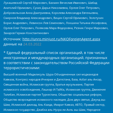
Лукашевский Сергей Маркович, Бахмин Вячеслав Иванович, Шабад
Анатолий Ефимович, Сухих Дарья Николаевна, Орлов Олег Петрович,
Добровольская Анна Дмитриевна, Королева Александра Евгеньевна,
Смирнов Владимир Александрович, Вицин Сергей Ефимович, Золотухин
Борис Андреевич, Левинсон Лев Семенович, Локшина Татьяна Иосифовна,
Орлов Олег Петрович, Полякова Мара Федоровна, Резник Генри Маркович,
Захаров Герман Константинович
Источник:
http://unro.minjust.ru/NKOForeignAgent.aspx
данные на
24.03.2022
* Единый федеральный список организаций, в том числе
иностранных и международных организаций, признанных
в соответствии с законодательством Российской Федерации
террористическими:
Высший военный Маджлисуль Шура Объединенных сил моджахедов
Кавказа, Конгресс народов Ичкерии и Дагестана, База, Асбат аль-Ансар,
Священная война, Исламская группа, Братья-мусульмане, Партия
исламского освобождения, Лашкар-И-Тайба, Исламская группа, Движение
Талибан, Исламская партия Туркестана, Общество социальных реформ,
Общество возрождения исламского наследия, Дом двух святых, Джунд аш-
Шам, Исламский джихад, Аль-Каида, Имарат Кавказ, АБТО, Правый сектор,
Исламское государство, Джабха аль-Нусра ли-Ахль аш-Шам, Народное