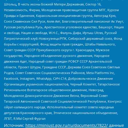
Штольц, В честь иконы Божией Матери Державная, Сектор 16,
Независимость, Фирма, Молодежная правозащитная группа МПГ, Курсом
Правды и Единения, Каракольская инициативная группа, Автоград Крю,
Союз Славянских Сил Руси, Алля-Аят, Благотворительный пансионат Ак Умут,
Русская республика Русь, Арестантское уголовное единство, Башкорт, Нация
и свобода, Нация и свобода, W.H.С., Фалунь Дафа, Иртыш Ultras, Русский
Патриотический клуб-Новокузнецк/РПК, Сибирский державный союз, Фонд
борьбы с коррупцией, Фонд защиты прав граждан, Штабы Навального,
Совет граждан СССР Прикубанского округа г. Краснодара, Мужское
государство, Народное объединение русского движения, Народное
движение Адат, Народный совет граждан РСФСР СССР Архангельской
области, Проект Штурм, Граждане СССР, Держава Союз Советских Светлых
Родов, Совет Советских Социалистических Районов, Meta Platforms Inc,
Facebook, Instagram, WhatsApp, СИЧ-С14, Добровольческое Движение
Организации украинских националистов, Черный Комитет, Татарстанское
Региональное Всетатарское общественное движение, Невоград,
Молодежное Демократическое Движение Весна, Верховный Совет
Татарской Автономной Советской Социалистической Республики, Конгресс
ойрат-калмыцкого народа, Исполнительный комитет совета народных
депутатов Красноярского края, Этническое национальное объединение,
ЛГБТ, Я.МЫ Сергей Фургал
Источник:
https://minjust.gov.ru/ru/documents/7822/
данные