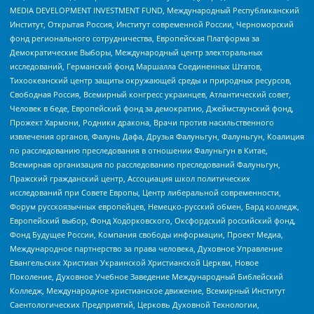
MEDIA DEVELOPMENT INVESTMENT FUND, Международный Республиканский
Институт, Открытая Россия, Институт современной России, Черноморский
фонд регионального сотрудничества, Европейская Платформа за
Демократические Выборы, Международный центр электоральных
исследований, Германский фонд Маршалла Соединенных Штатов,
Тихоокеанский центр защиты окружающей среды и природных ресурсов,
Свободная Россия, Всемирный конгресс украинцев, Атлантический совет,
Человек в беде, Европейский фонд за демократию, Джеймстаунский фонд,
Прожект Хармони, Родники дракона, Врачи против насильственного
извлечения органов, Фалунь Дафа, Друзья Фалуньгун, Фалуньгун, Коалиция
по расследованию преследования в отношении Фалуньгун в Китае,
Всемирная организация по расследованию преследований Фалуньгун,
Пражский гражданский центр, Ассоциация школ политических
исследований при Совете Европы, Центр либеральной современности,
Форум русскоязычных европейцев, Немецко-русский обмен, Бард колледж,
Европейский выбор, Фонд Ходорковского, Оксфордский российский фонд,
Фонд Будущее России, Компания свободы информации, Проект Медиа,
Международное партнерство за права человека, Духовное Управление
Евангельских Христиан Украинской Христианской Церкви, Новое
Поколение, Духовное Учебное Заведение Международный Библейский
Колледж, Международное христианское движение, Всемирный Институт
Саентологических Предприятий, Церковь Духовной Технологии,