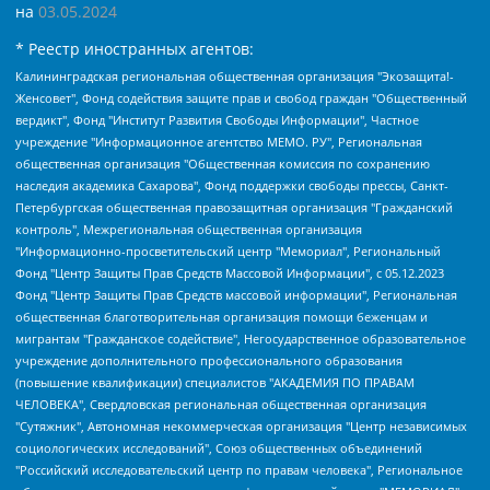
на
03.05.2024
* Реестр иностранных агентов:
Калининградская региональная общественная организация "Экозащита!-Женсовет", Фонд содействия защите прав и свобод граждан "Общественный вердикт", Фонд "Институт Развития Свободы Информации", Частное учреждение "Информационное агентство МЕМО. РУ", Региональная общественная организация "Общественная комиссия по сохранению наследия академика Сахарова", Фонд поддержки свободы прессы, Санкт-Петербургская общественная правозащитная организация "Гражданский контроль", Межрегиональная общественная организация "Информационно-просветительский центр "Мемориал", Региональный Фонд "Центр Защиты Прав Средств Массовой Информации", с 05.12.2023 Фонд "Центр Защиты Прав Средств массовой информации", Региональная общественная благотворительная организация помощи беженцам и мигрантам "Гражданское содействие", Негосударственное образовательное учреждение дополнительного профессионального образования (повышение квалификации) специалистов "АКАДЕМИЯ ПО ПРАВАМ ЧЕЛОВЕКА", Свердловская региональная общественная организация "Сутяжник", Автономная некоммерческая организация "Центр независимых социологических исследований", Союз общественных объединений "Российский исследовательский центр по правам человека", Региональное общественное учреждение научно-информационный центр "МЕМОРИАЛ", Некоммерческая организация "Фонд защиты гласности", Автономная некоммерческая организация "Институт прав человека", Городская общественная организация "Екатеринбургское общество "МЕМОРИАЛ", Городская общественная организация "Рязанское историко-просветительское и правозащитное общество "Мемориал" (Рязанский Мемориал), Челябинский региональный орган общественной самодеятельности – женское общественное объединение "Женщины Евразии", Челябинский региональный орган общественной самодеятельности "Уральская правозащитная группа", Фонд содействия защите здоровья и социальной справедливости имени Андрея Рылькова, Автономная Некоммерческая Организация "Аналитический Центр Юрия Левады", Автономная некоммерческая организация социальной поддержки населения "Проект Апрель", Региональная общественная организация помощи женщинам и детям, находящимся в кризисной ситуации "Информационно-методический центр "Анна", Фонд содействия развитию массовых коммуникаций и правовому просвещению "Так-так-Так", Фонд содействия устойчивому развитию "Серебряная тайга", Свердловский региональный общественный фонд социальных проектов "Новое время", "Idel.Реалии", Кавказ.Реалии, Крым.Реалии, Телеканал Настоящее Время, Татаро-башкирская служба Радио Свобода (Azatliq Radiosi), Радио Свободная Европа/Радио Свобода (PCE/PC), "Сибирь.Реалии", "Фактограф", Благотворительный фонд помощи осужденным и их семьям, Автономная некоммерческая организация "Институт глобализации и социальных движений", Фонд "В защиту прав заключенных", Частное учреждение "Центр поддержки и содействия развитию средств массовой информации", Пензенский региональный общественный благотворительный фонд "Гражданский союз", "Север.Реалии", Некоммерческая организация Фонд "Правовая инициатива", Общество с ограниченной ответственностью "Радио Свободная Европа/Радио Свобода", Чешское информационное агентство "MEDIUM-ORIENT", Красноярская региональная общественная организация "Мы против СПИДа", Камалягин Денис Николаевич, Маркелов Сергей Евгеньевич, Пономарев Лев Александрович, Савицкая Людмила Алексеевна, Автономная некоммерческая организация "Центр по работе с проблемой насилия "НАСИЛИЮ.НЕТ", Межрегиональный профессиональный союз работников здравоохранения "Альянс врачей", Юридическое лицо, зарегистрированное в Латвийской Республике, SIA "Medusa Project" (регистрационный номер 40103797863, дата регистрации 10.06.2014), Некоммерческая организация "Фонд по борьбе с коррупцией", Автономная некоммерческая организация "Институт права и публичной политики", Баданин Роман Сергеевич, Гликин Максим Александрович, Железнова Мария Михайловна, Лукьянова Юлия Сергеевна, Маетная Елизавета Витальевна, Маняхин Петр Борисович, Чуракова Ольга Владимировна, Ярош Юлия Петровна, Юридическое лицо "The Insider SIA", зарегистрированное в Риге, Латвийская Республика (дата регистрации 26.06.2015), являющееся администратором доменного имени интернет-издания "The Insider SIA", https://theins.ru, Постернак Алексей Евгеньевич, Рубин Михаил Аркадьевич, Анин Роман Александрович, Юридическое лицо Istories fonds, зарегистрированное в Латвийской Республике (регистрационный номер 50008295751, дата регистрации 24.02.2020), Великовский Дмитрий Александрович, Долинина Ирина Николаевна, Мароховская Алеся Алексеевна, Шлейнов Роман Юрьевич, Шмагун Олеся Валентиновна, Общество с ограниченной ответственностью "Альтаир 2021", Общество с ограниченной ответственностью "Вега 2021", Общество с ограниченной ответственностью "Главный редактор 2021", Общество с ограниченной ответственностью "Ромашки монолит", Важенков Артем Валерьевич, Ивановская областная общественная организация "Центр гендерных исследований", Гурман Юрий Альбертович, Медиапроект "ОВД-Инфо", Егоров Владимир Владимирович, Жилинский Владимир Александрович, Общество с ограниченной ответственностью "ЗП", Иванова София Юрьевна, Карезина Инна Павловна, Кильтау Екатерина Викторовна, Петров Алексей Викторович, Пискунов Сергей Евгеньевич, Смирнов Сергей Сергеевич, Тихонов Михаил Сергеевич, Общество с ограниченной ответственностью "ЖУРНАЛИСТ-ИНОСТРАННЫЙ АГЕНТ", Арапова Галина Юрьевна, Вольтская Татьяна Анатольевна, Американская компания "Mason G.E.S. Anonymous Foundation" (США), являющаяся владельцем интернет-издания https://mnews.world/, Компания "Stichting Bellingcat", зарегистрированная в Нидерландах (дата регистрации 11.07.2018), Захаров Андрей Вячеславович, Клепиковская Екатерина Дмитриевна, Общество с ограниченной ответственностью "МЕМО", Перл Роман Александрович, Симонов Евгений Алексеевич, Соловьева Елена Анатольевна, Сотников Даниил Владимирович, Сурначева Елизавета Дмитриевна, Автономная некоммерческая организация по защите прав человека и информированию населения "Якутия – Наше Мнение", Общество с ограниченной ответственностью "Москоу диджитал медиа", с 26.01.2023 Общество с ограниченной ответственностью "Чайка Белые сады", Ветошкина Валерия Валерьевна, Заговора Максим Александрович, Межрегиональное общественное движение "Российская ЛГБТ - сеть", Оленичев Максим Владимирович, Павлов Иван Юрьевич, Скворцова Елена Сергеевна, Общество с ограниченной ответственностью "Как бы инагент", Кочетков Игорь Викторович, Общество с ограниченной ответственностью "Честные выборы", Еланчик Олег Александрович, Общество с ограниченной ответственностью "Нобелевский призыв", Гималова Регина Эмилевна, Григорьев Андрей Валерьевич, Григорьева Алина Александровна, Ассоциация по содействию защите прав призывников, альтернативнослужащих и военнослужащих "Правозащитная группа "Гражданин.Армия.Право", Хисамова Регина Фаритовна, Автономная некоммерческая организация по реализации социально-правовых программ "Лилит", Дальневосточное общественное движение "Маяк", Санкт-Петербургская ЛГБТ-инициативная группа "Выход", Инициативная группа ЛГБТ+ "Реверс", Алексеев Андрей Викторович, Бекбулатова Таисия Львовна, Беляев Иван Михайлович, Владыкина Елена Сергеевна, Гельман Марат Александрович, Никульшина Вероника Юрьевна, Толоконникова Надежда Андреевна, Шендерович Виктор Анатольевич, Общество с ограниченной ответственностью "Данное сообщение", Общество с ограниченной ответственностью Издательский дом "Новая глава", Айнбиндер Александра Александровна, Московский комьюнити-центр для ЛГБТ+инициатив, Благотворительный фонд развития филантропии, Deutsche Welle (Германия, Kurt-Schumacher-Strasse 3, 53113 Bonn), Борзунова Мария Михайловна, Воробьев Виктор Викторович, Голубева Анна Львовна, Константинова Алла Михайловна, Малкова Ирина Владимировна, Мурадов Мурад Абдулгалимович, Осетинская Елизавета Николаевна, Понасенков Евгений Николаевич, Ганапольский Матвей Юрьевич, Киселев Евгений Алексеевич, Борухович Ирина Григорьевна, Дремин Иван Тимофеевич, Дубровский Дмитрий Викторович, Красноярская региональная общественная организация поддержки и развития альтернативных образовательных технологий и межкультурных коммуникаций "ИНТЕРРА", Маяковская Екатерина Алексеевна, Фейгин Марк Захарович, Филимонов Андрей Викторович, Дзугкоева Регина Николаевна, Доброхотов Роман Александрович, Дудь Юрий Александрович, Елкин Сергей Владимирович, Кругликов Кирилл Игоревич, Сабунаева Мария Леонидовна, Семенов Алексей Владимирович, Шаинян Карен Багратович, Шульман Екатерина Михайловна, Асафьев Артур Валерьевич, Вахштайн Виктор Семенович, Венедиктов Алексей Алексеевич, Лушникова Екатерина Евгеньевна, Волков Леонид Михайлович, Невзоров Александр Глебович, Пархоменко Сергей Борисович, Сироткин Ярослав Николаевич, Кара-Мурза Владимир Владимирович, Баранова Наталья Владимировна, Гозман Леонид Яковлевич, Кагарлицкий Борис Юльевич, Климарев Михаил Валерьевич, Милов Владимир Станиславович, Автономная некоммерческая организация Краснодарский центр современного искусства "Типография", Моргенштерн Алишер Тагирович, Соболь Любовь Эдуардовна, Общество с ограниченной ответственностью "ЛИЗА НОРМ", Каспаров Гарри Кимович, Ходорковский Михаил Борисович, Общество с ограниченной ответственностью "Апрельские тезисы", Данилович Ирина Брониславовна, Кашин Олег Владимирович, Петров Николай Владимирович, Пивоваров Алексей Владимирович, Соколов Михаил Владимирович, Цветкова Юлия Владимировна, Чичваркин Евгений Александрович, Комитет против пыток/Команда против пыток, Общество с ограниченной ответственностью "Первый научный", Общество с ограниченной ответственностью "Вертолет и ко", Белоцерковская Вероника Борисовна, Кац Максим Евгеньевич, Лазарева Татьяна Юрьевна, Шаведдинов Руслан Табризович, Яшин Илья Валерьевич, Общество с ограниченной ответственностью "Иноагент ААВ", Алешковский Дмитрий Петрович, Альбац Евгения Марковна, Быков Дмитрий Львович, Галямина Юлия Евгеньевна, Лойко Сергей Леонидович, Мартынов Кирилл Константинович, Медведев Сергей Александрович, Крашенинников Федор Геннадиевич, Гордеева Катерина Вл