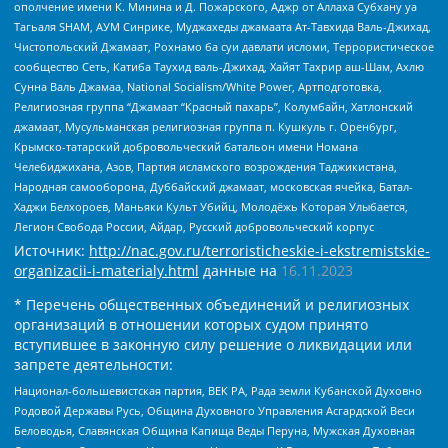
ополчение имени К. Минина и Д. Пожарского, Аджр от Аллаха Субхану уа
Тагьаля SHAM, АУМ Синрике, Муджахеды джамаата Ат-Тавхида Валь-Джихад,
Чистопольский Джамаат, Рохнамо ба суи давлати исломи, Террористическое
сообщество Сеть, Катиба Таухид валь-Джихад, Хайят Тахрир аш-Шам, Ахлю
Сунна Валь Джамаа, National Socialism/White Power, Артподготовка,
Религиозная группа “Джамаат “Красный пахарь”, Колумбайн, Хатлонский
джамаат, Мусульманская религиозная группа п. Кушкуль г. Оренбург,
Крымско-татарский добровольческий батальон имени Номана
Челебиджихана, Азов, Партия исламского возрождения Таджикистана,
Народная самооборона, Дуббайский джамаат, московская ячейка, Батал-
Хаджи Белхороев, Маньяки Культ Убийц, Молодёжь Которая Улыбается,
Легион Свобода России, Айдар, Русский добровольческий корпус
Источник:
http://nac.gov.ru/terroristicheskie-i-ekstremistskie-
organizacii-i-materialy.html
данные на
16.11.2023
* Перечень общественных объединений и религиозных
организаций в отношении которых судом принято
вступившее в законную силу решение о ликвидации или
запрете деятельности:
Национал-большевистская партия, ВЕК РА, Рада земли Кубанской Духовно
Родовой Державы Русь, Община Духовного Управления Асгардской Веси
Беловодья, Славянская Община Капища Веды Перуна, Мужская Духовная