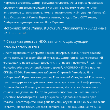
Нормана Патерсона, Центр Гражданских Свобод, Фонд Бориса Немцова за
Свободу, Фонд имени Фридриха Науманна за свободу, Феминистское
антивоенное сопротивление, Комитет независимости Ингушетии, Прометей,
Stop Occupation of Karelia, Вернись живым, Фридом Хаус, СОТА медиа,
Либерально-демократическая Лига Украины
Источник:
https://minjust.gov.ru/ru/documents/7756/
данные
на
13.05.2024
* Сведения реестра НКО, выполняющих функции
иностранного агента:
Лилит, Правозащитная группа Гражданин.Армия.Право, Нижегородский
центр немецкой и европейской культуры, Центр гендерных исследований,
Фонд защиты прав граждан Штаб, Институт права и публичной политики,
Фонд борьбы с коррупцией, Альянс врачей, НАСИЛИЮ.НЕТ, Мы против
СПИДа, СВЕЧА, Гуманитарное действие, Открытый Петербург, Лига
Избирателей, Правовая инициатива, Гражданский Союз, Хасдей Ерушалаим,
Центр поддержки и содействия развитию средств массовой информации,
Горячая Линия, В защиту прав заключенных, Институт глобализации и
социальных движений, Центр социально-информационных инициатив
Действие, Благотворительный фонд охраны здоровья и защиты прав
граждан, Благотворительный фонд помощи осужденным и их семьям, Фонд
Тольятти, Новое время, Серебряная тайга, Так-Так-Так, Сова, центр Анна,