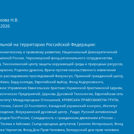
хова Н.В.
2026
льной на территории Российской Федерации:
кономическому и правовому развитию, Национальный Демократический
менной России, Черноморский фонд регионального сотрудничества,
, Тихоокеанский центр защиты окружающей среды и природных ресурсов,
 Хармони, Родники дракона, Врачи против насильственного извлечения
по расследованию преследований Фалуньгун, Пражский гражданский центр,
бмен, Бард колледж, Европейский выбор, Фонд Ходорковского,
ное Управление Евангельских Христиан Украинской Христианской Церкви,
огических Предприятий, Церковь Духовной Технологии, Европейская сеть
ий Институт Международных Отношений, КРИМСЬКА ПРАВОЗАХИСНА ГРУПА,
стонии, Calvert 22 Foundation, Канадский украинский конгресс, Институт
ждение, Всеукраинский духовный центр , Риддл, Русский антивоенный
ародов ПостРоссии, Солидарность с гражданским движением в России –
в Тисима и Хабомаи, Съезд народных депутатов, Гринпис Интернешнл, Фонд
ека Чернигов, Фонд Дом Прав Человека, Белорусский дом прав человека