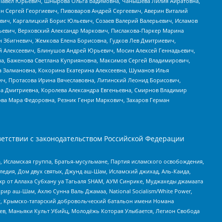
й Павел Юрьевич, Шнырова Ольга Вадимовна, Чанышева Лилия Айратовна,
ин Сергей Георгиевич, Пивоваров Андрей Сергеевич, Аверин Виталий
вич, Каргалицкий Борис Юльевич, Созаев Валерий Валерьевич, Исламов
льевич, Верховский Александр Маркович, Пислакова-Паркер Марина
н Збигневич, Жемкова Елена Борисовна, Гудков Лев Дмитриевич,
й Алексеевич, Блинушов Андрей Юрьевич, Мосин Алексей Геннадьевич,
а, Баженова Светлана Куприяновна, Максимов Сергей Владимирович,
а Залмановна, Кокорина Екатерина Алексеевна, Шуманов Илья
ч, Протасова Ирина Вячеславовна, Литинский Леонид Борисович,
а Дмитриевна, Королева Александра Евгеньевна, Смирнов Владимир
ова Мара Федоровна, Резник Генри Маркович, Захаров Герман
етствии с законодательством Российской Федерации
 Исламская группа, Братья-мусульмане, Партия исламского освобождения,
едия, Дом двух святых, Джунд аш-Шам, Исламский джихад, Аль-Каида,
жр от Аллаха Субхану уа Тагьаля SHAM, АУМ Синрике, Муджахеды джамаата
рир аш-Шам, Ахлю Сунна Валь Джамаа, National Socialism/White Power,
рг, Крымско-татарский добровольческий батальон имени Номана
оев, Маньяки Культ Убийц, Молодёжь Которая Улыбается, Легион Свобода