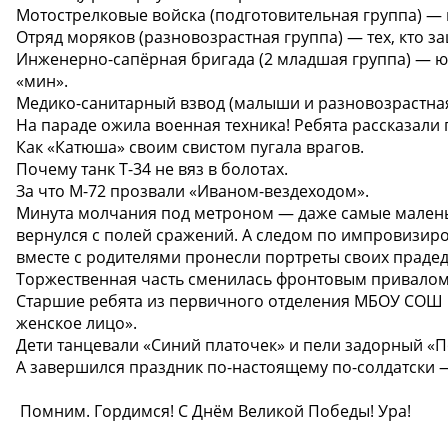
Мотострелковые войска (подготовительная группа) —
Отряд моряков (разновозрастная группа) — тех, кто з
Инженерно-сапёрная бригада (2 младшая группа) — ю
«мин».
Медико-санитарный взвод (малыши и разновозрастная 
На параде ожила военная техника! Ребята рассказали 
Как «Катюша» своим свистом пугала врагов.
Почему танк Т-34 не вяз в болотах.
За что М-72 прозвали «Иваном-вездеходом».
Минута молчания под метроном — даже самые маленьки
вернулся с полей сражений. А следом по импровизир
вместе с родителями пронесли портреты своих прадед
Торжественная часть сменилась фронтовым привалом
Старшие ребята из первичного отделения МБОУ СОШ 
женское лицо».
Дети танцевали «Синий платочек» и пели задорный «По
А завершился праздник по-настоящему по-солдатски 
️ Помним. Гордимся! С Днём Великой Победы! Ура!