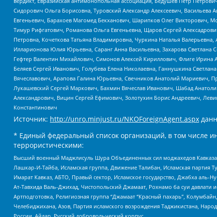
вердикт, Евразийская антимонопольная ассоциация, Бедушев Петр Петрови
Сидорович Ольга Борисовна, Туровский Александр Алексеевич, Васильева А
Евгеньевич, Барахоев Магомед Бекханович, Шарипков Олег Викторович, М
Тимур Рифгатович, Романова Ольга Евгеньевна, Щаров Сергей Алексадрови
Петровна, Кочеткова Татьяна Владимировна, Чуркина Наталья Валерьевна, 
Илларионова Юлия Юрьевна, Саранг Анна Васильевна, Захарова Светлана 
Гефтер Валентин Михайлович, Симонов Алексей Кириллович, Флиге Ирина 
Беляев Сергей Иванович, Голубева Елена Николаевна, Ганнушкина Светлана
Вячеславович, Арапова Галина Юрьевна, Свечников Анатолий Мариевич, П
Лукашевский Сергей Маркович, Бахмин Вячеслав Иванович, Шабад Анатоли
Александрович, Вицин Сергей Ефимович, Золотухин Борис Андреевич, Леви
Константинович
Источник:
http://unro.minjust.ru/NKOForeignAgent.aspx
данн
* Единый федеральный список организаций, в том числе и
террористическими:
Высший военный Маджлисуль Шура Объединенных сил моджахедов Кавказа, Ко
Лашкар-И-Тайба, Исламская группа, Движение Талибан, Исламская партия Т
Имарат Кавказ, АБТО, Правый сектор, Исламское государство, Джабха аль-
Ат-Тавхида Валь-Джихад, Чистопольский Джамаат, Рохнамо ба суи давлати и
Артподготовка, Религиозная группа “Джамаат “Красный пахарь”, Колумбайн
Челебиджихана, Азов, Партия исламского возрождения Таджикистана, Народ
России, Айдар, Русский добровольческий корпус