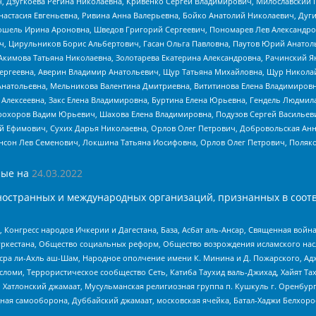
ч, Дзугкоева Регина Николаевна, Кривенко Сергей Владимирович, Милославски
настасия Евгеньевна, Ривина Анна Валерьевна, Бойко Анатолий Николаевич, Дуг
ошель Ирина Ароновна, Шведов Григорий Сергеевич, Пономарев Лев Александро
ч, Цирульников Борис Альбертович, Гасан Ольга Павловна, Паутов Юрий Анато
Акимова Татьяна Николаевна, Золотарева Екатерина Александровна, Рачинский Я
Сергеевна, Аверин Владимир Анатольевич, Щур Татьяна Михайловна, Щур Никола
Анатольевна, Мельникова Валентина Дмитриевна, Вититинова Елена Владимировн
 Алексеевна, Закс Елена Владимировна, Буртина Елена Юрьевна, Гендель Людмил
рохоров Вадим Юрьевич, Шахова Елена Владимировна, Подузов Сергей Васильеви
й Ефимович, Сухих Дарья Николаевна, Орлов Олег Петрович, Добровольская Анн
нсон Лев Семенович, Локшина Татьяна Иосифовна, Орлов Олег Петрович, Поляк
ые на
24.03.2022
ностранных и международных организаций, признанных в соотв
нгресс народов Ичкерии и Дагестана, База, Асбат аль-Ансар, Священная война,
уркестана, Общество социальных реформ, Общество возрождения исламского насл
Нусра ли-Ахль аш-Шам, Народное ополчение имени К. Минина и Д. Пожарского, Ад
сломи, Террористическое сообщество Сеть, Катиба Таухид валь-Джихад, Хайят Тах
, Хатлонский джамаат, Мусульманская религиозная группа п. Кушкуль г. Оренбу
ная самооборона, Дуббайский джамаат, московская ячейка, Батал-Хаджи Белхор