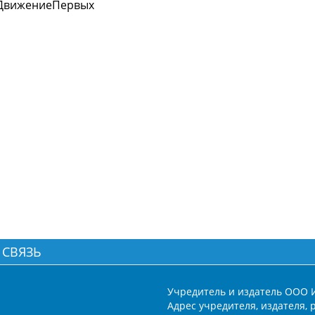
ДвижениеПервых
 СВЯЗЬ
Учредитель и издатель ООО 
Адрес учредителя, издателя, р