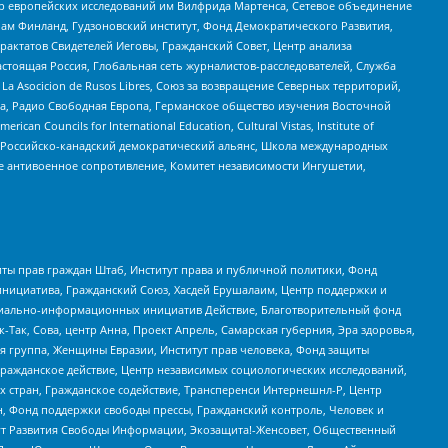
нтр европейских исследований им Вилфрида Мартенса, Сетевое объединение
Чам Финланд, Гудзоновский институт, Фонд Демократического Развития,
актатов Свидетелей Иеговы, Гражданский Совет, Центр анализа
астоящая Россия, Глобальная сеть журналистов-расследователей, Служба
a Asocicion de Rusos Libres, Союз за возвращение Северных территорий,
еста, Радио Свободная Европа, Германское общество изучения Восточной
ouncils for International Education, Cultural Vistas, Institute of
, Российско-канадский демократический альянс, Школа международных
е антивоенное сопротивление, Комитет независимости Ингушетии,
ты прав граждан Штаб, Институт права и публичной политики, Фонд
инициатива, Гражданский Союз, Хасдей Ерушалаим, Центр поддержки и
социально-информационных инициатив Действие, Благотворительный фонд
Так, Сова, центр Анна, Проект Апрель, Самарская губерния, Эра здоровья,
я группа, Женщины Евразии, Институт прав человека, Фонд защиты
Гражданское действие, Центр независимых социологических исследований,
стран, Гражданское содействие, Трансперенси Интернешнл-Р, Центр
н, Фонд поддержки свободы прессы, Гражданский контроль, Человек и
тут Развития Свободы Информации, Экозащита!-Женсовет, Общественный