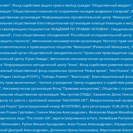
мная некоммерческая организация "Центр по работе с проблемой насилия "НАСИЛИЮ.НЕТ", Межрегиональный профессиональный союз работников здравоохранения "Альянс врачей", Юридическое лицо, зарегистрированное в Латвийской Республике, SIA "Medusa Project" (регистрационный номер 40103797863, дата регистрации 10.06.2014), Некоммерческая организация "Фонд по борьбе с коррупцией", Автономная некоммерческая организация "Институт права и публичной политики", Баданин Роман Сергеевич, Гликин Максим Александрович, Железнова Мария Михайловна, Лукьянова Юлия Сергеевна, Маетная Елизавета Витальевна, Маняхин Петр Борисович, Чуракова Ольга Владимировна, Ярош Юлия Петровна, Юридическое лицо "The Insider SIA", зарегистрированное в Риге, Латвийская Республика (дата регистрации 26.06.2015), являющееся администратором доменного имени интернет-издания "The Insider SIA", https://theins.ru, Постернак Алексей Евгеньевич, Рубин Михаил Аркадьевич, Анин Роман Александрович, Юридическое лицо Istories fonds, зарегистрированное в Латвийской Республике (регистрационный номер 50008295751, дата регистрации 24.02.2020), Великовский Дмитрий Александрович, Долинина Ирина Николаевна, Мароховская Алеся Алексеевна, Шлейнов Роман Юрьевич, Шмагун Олеся Валентиновна, Общество с ограниченной ответственностью "Альтаир 2021", Общество с ограниченной ответственностью "Вега 2021", Общество с ограниченной ответственностью "Главный редактор 2021", Общество с ограниченной ответственностью "Ромашки монолит", Важенков Артем Валерьевич, Ивановская областная общественная организация "Центр гендерных исследований", Гурман Юрий Альбертович, Медиапроект "ОВД-Инфо", Егоров Владимир Владимирович, Жилинский Владимир Александрович, Общество с ограниченной ответственностью "ЗП", Иванова София Юрьевна, Карезина Инна Павловна, Кильтау Екатерина Викторовна, Петров Алексей Викторович, Пискунов Сергей Евгеньевич, Смирнов Сергей Сергеевич, Тихонов Михаил Сергеевич, Общество с ограниченной ответственностью "ЖУРНАЛИСТ-ИНОСТРАННЫЙ АГЕНТ", Арапова Галина Юрьевна, Вольтская Татьяна Анатольевна, Американская компания "Mason G.E.S. Anonymous Foundation" (США), являющаяся владельцем интернет-издания https://mnews.world/, Компания "Stichting Bellingcat", зарегистрированная в Нидерландах (дата регистрации 11.07.2018), Захаров Андрей Вячеславович, Клепиковская Екатерина Дмитриевна, Общество с ограниченной ответственностью "МЕМО", Перл Роман Александрович, Симонов Евгений Алексеевич, Соловьева Елена Анатольевна, Сотников Даниил Владимирович, Сурначева Елизавета Дмитриевна, Автономная некоммерческая организация по защите прав человека и информированию населения "Якутия – Наше Мнение", Общество с ограниченной ответственностью "Москоу диджитал медиа", с 26.01.2023 Общество с ограниченной ответственностью "Чайка Белые сады", Ветошкина Валерия Валерьевна, Заговора Максим Александрович, Межрегиональное общественное движение "Российская ЛГБТ - сеть", Оленичев Максим Владимирович, Павлов Иван Юрьевич, Скворцова Елена Сергеевна, Общество с ограниченной ответственностью "Как бы инагент", Кочетков Игорь Викторович, Общество с ограниченной ответственностью "Честные выборы", Еланчик Олег Александрович, Общество с ограниченной ответственностью "Нобелевский призыв", Гималова Регина Эмилевна, Григорьев Андрей Валерьевич, Григорьева Алина Александровна, Ассоциация по содействию защите прав призывников, альтернативнослужащих и военнослужащих "Правозащитная группа "Гражданин.Армия.Право", Хисамова Регина Фаритовна, Автономная некоммерческая организация по реализации социально-правовых программ "Лилит", Дальн