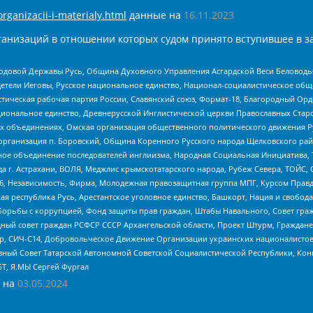
organizacii-i-materialy.html
данные на
16.11.2023
анизаций в отношении которых судом принято вступившее в з
 Родовой Державы Русь, Община Духовного Управления Асгардской Веси Беловод
детели Иеговы, Русское национальное единство, Национал-социалистическое об
истическая рабочая партия России, Славянский союз, Формат-18, Благородный Ор
ациональное единство, Древнерусской Инглистической церкви Православных Ста
ных объединениях, Омская организация общественного политического движения Р
рганизация п. Боровский, Община Коренного Русского народа Щелковского район
гиозное объединение последователей инглиизма, Народная Социальная Инициатива,
 г. Астрахани, ВОЛЯ, Меджлис крымскотатарского народа, Рубеж Севера, ТОЙС, 
6, Независимость, Фирма, Молодежная правозащитная группа МПГ, Курсом Правд
ая республика Русь, Арестантское уголовное единство, Башкорт, Нация и свобода,
орьбы с коррупцией, Фонд защиты прав граждан, Штабы Навального, Совет гражд
ный совет граждан РСФСР СССР Архангельской области, Проект Штурм, Граждане 
tsApp, СИЧ-С14, Добровольческое Движение Организации украинских националисто
ный Совет Татарской Автономной Советской Социалистической Республики, Кон
БТ, Я.МЫ Сергей Фургал
 на
03.05.2024