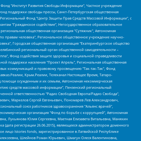
евосточное общественное движение "Маяк", Санкт-Петербургская ЛГБТ-инициативная группа "Выход", Инициативная группа ЛГБТ+ "Реверс", Алексеев Андрей Викторович, Бекбулатова Таисия Львовна, Беляев Иван Михайлович, Владыкина Елена Сергеевна, Гельман Марат Александрович, Никульшина Вероника Юрьевна, Толоконникова Надежда Андреевна, Шендерович Виктор Анатольевич, Общество с ограниченной ответственностью "Данное сообщение", Общество с ограниченной ответственностью Издательский дом "Новая глава", Айнбиндер Александра Александровна, Московский комьюнити-центр для ЛГБТ+инициатив, Благотворительный фонд развития филантропии, Deutsche Welle (Германия, Kurt-Schumacher-Strasse 3, 53113 Bonn), Борзунова Мария Михайловна, Воробьев Виктор Викторович, Голубева Анна Львовна, Константинова Алла Михайловна, Малкова Ирина Владимировна, Мурадов Мурад Абдулгалимович, Осетинская Елизавета Николаевна, Понасенков Евгений Николаевич, Ганапольский Матвей Юрьевич, Киселев Евгений Алексеевич, Борухович Ирина Григорьевна, Дремин Иван Тимофеевич, Дубровский Дмитрий Викторович, Красноярская региональная общественная организация поддержки и развития альтернативных образовательных технологий и межкультурных коммуникаций "ИНТЕРРА", Маяковская Екатерина Алексеевна, Фейгин Марк Захарович, Филимонов Андрей Викторович, Дзугкоева Регина Николаевна, Доброхотов Роман Александрович, Дудь Юрий Александрович, Елкин Сергей Владимирович, Кругликов Кирилл Игоревич, Сабунаева Мария Леонидовна, Семенов Алексей Владимирович, Шаинян Карен Багратович, Шульман Екатерина Михайловна, Асафьев Артур Валерьевич, Вахштайн Виктор Семенович, Венедиктов Алексей Алексеевич, Лушникова Екатерина Евгеньевна, Волков Леонид Михайлович, Невзоров Александр Глебович, Пархоменко Сергей Борисович, Сироткин Ярослав Николаевич, Кара-Мурза Владимир Владимирович, Баранова Наталья Владимировна, Гозман Леонид Яковлевич, Кагарлицкий Борис Юльевич, Климарев Михаил Валерьевич, Милов Владимир Станиславович, Автономная некоммерческая организация Краснодарский центр современного искусства "Типография", Моргенштерн Алишер Тагирович, Соболь Любовь Эдуардовна, Общество с ограниченной ответственностью "ЛИЗА НОРМ", Каспаров Гарри Кимович, Ходорковский Михаил Борисович, Общество с ограниченной ответственностью "Апрельские тезисы", Данилович Ирина Брониславовна, Кашин Олег Владимирович, Петров Николай Владимирович, Пивоваров Алексей Владимирович, Соколов Михаил Владимирович, Цветкова Юлия Владимировна, Чичваркин Евгений Александрович, Комитет против пыток/Команда против пыток, Общество с ограниченной ответственностью "Первый научный", Общество с ограниченной ответственностью "Вертолет и ко", Белоцерковская Вероника Борисовна, Кац Максим Евгеньевич, Лазарева Татьяна Юрьевна, Шаведдинов Руслан Табризович, Яшин Илья Валерьевич, Общество с ограниченной ответственностью "Иноагент ААВ", Алешковский Дмитрий Петрович, Альбац Евгения Марковна, Быков Дмитрий Львович, Галямина Юлия Евгеньевна, Лойко Сергей Леонидович, Мартынов Кирилл Константинович, Медведев Сергей Александрович, Крашенинников Федор Геннадиевич, Гордеева Катерина Вл