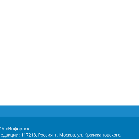
ИА «Инфорос».
едакции: 117218, Россия, г. Москва, ул. Кржижановского,