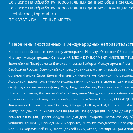
Согласие на обработку персональных данных обратной свя
Согласие на обработку персональных данных с помощью се
LiveInternet, top.mail.ru
ПОКАЗАТЬ БАННЕРНЫЕ МЕСТА
* Перечень иностранных и международных неправительств
Национальный фонд в поддержку демократии, Институт Открытое Общество
Институт Международных Отношений, MEDIA DEVELOPMENT INVESTMENT FUND,
Европейская Платформа за Демократические Выборы, Международный цент
Свободная Россия, Всемирный конгресс украинцев, Атлантический совет, Ч
органов, Фалунь Дафа, Друзья Фалуньгун, Фалуньгун, Коалиция по рассле
Ассоциация школ политических исследований при Совете Европы, Центр ли
Оксфордский российский фонд, Фонд Будущее России, Компания свободы ин
Новое Поколение, Духовное Учебное Заведение Международный Библейский
организаций по наблюдению за выборами, Республика Польша, СВОБОДНЫЙ
Фонд имени Генриха Бёлля, Stichting Bellingcat, Bellingcat Ltd, The Inside
Макдональда-Лорье, Украинская национальная федерация Канады, Декабрис
комитет в Швеции, Проект Медуза, Фонд Андрея Сахарова, Форум свободной 
Solidarus, КрымSOS, Свободный университет, Институт государственного у
борьбы с коррупцией Инк, Завет церквей TCCN, Агора, Всемирный фонд при