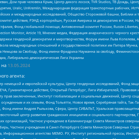
еван, Дом прав человека Крым, Центр дикого лосося, TVR Studios, ТВ Дождь, Це
урятия, Uralic, UnKremlin, Международная федерация транспортных рабочих, Ист
ейских и международных исследований, Общество Сторожевой башни, Библии и тр
омитет действия, РЭНД корпорейшн, Русская Америка за демократию в России, Н
фалия, Фонд глобальной помощи, Антивоенный комитет России, Russie-Libertes, L
lection Monitor, Article 19, Мнение медиа, Федерация анархического черного кр
и гендерной демократии и миротворчества, Форум имени Льва Копелева, American C
г, Школа международных отношений и государственной политики им Питера Мунка
 Немцова за Свободу, Фонд имени Фридриха Науманна за свободу, Феминистско
медиа, Либерально-демократическая Лига Украины
 на
13.05.2024
ого агента:
р немецкой и европейской культуры, Центр гендерных исследований, Фонд защи
ЧА, Гуманитарное действие, Открытый Петербург, Лига Избирателей, Правовая 
иту прав заключенных, Институт глобализации и социальных движений, Центр 
ужденным и их семьям, Фонд Тольятти, Новое время, Серебряная тайга, Так-Так-
, Фонд имени Андрея Рылькова, Сфера, Центр СИБАЛЬТ, Уральская правозащитна
невосточный центр развития гражданских инициатив и социального партнерства, 
 организаций, Частное учреждение в Калининграде Совета Министров северных 
бирь, Частное учреждение в Санкт-Петербурге Совета Министров Северных Стра
а, Информационное агентство МЕМО. РУ, Институт региональной прессы, Инсти