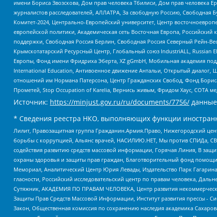
имени Бориса Звозскова, Дом прав человека Тбилиси, Дом прав человека Ер
журналистов расследователей, АЛЛАТРА, За свободную Россию, Свободная Б
Комитет-2024, Центрально-Европейский университет, Центр восточноевроп
европейской политики, Академическая сеть Восточная Европа, Российский к
поддержки, Свободная Россия Берлин, Свободная Россия Северный Рейн-Вест
Крымскотатарский Ресурсный Центр, Глобальный союз IndustriALL, Russian E
Европы, Фонд имени Фридриха Эберта, XZ gGmbH, Мобильная академия поддержк
International Education, Антивоенное движение Антальи, Открытый диало
отношений им Нормана Патерсона, Центр Гражданских Свобод, Фонд Бориса
Прометей, Stop Occupation of Karelia, Вернись живым, Фридом Хаус, СОТА 
Источник:
https://minjust.gov.ru/ru/documents/7756/
данные
* Сведения реестра НКО, выполняющих функции иностранн
Лилит, Правозащитная группа Гражданин.Армия.Право, Нижегородский цент
борьбы с коррупцией, Альянс врачей, НАСИЛИЮ.НЕТ, Мы против СПИДа, СВЕ
содействия развитию средств массовой информации, Горячая Линия, В защ
охраны здоровья и защиты прав граждан, Благотворительный фонд помощи ос
Мемориал, Аналитический Центр Юрия Левады, Издательство Парк Гагарина
гласности, Российский исследовательский центр по правам человека, Даль
Сутяжник, АКАДЕМИЯ ПО ПРАВАМ ЧЕЛОВЕКА, Центр развития некоммерческих
Защиты Прав Средств Массовой Информации, Институт развития прессы - Си
Закон, Общественная комиссия по сохранению наследия академика Сахаров