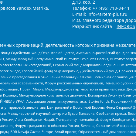
зи
д.13, кор. 2
рвисов Yandex.Metrika,
Телефон: +7 (495) 718-84-11
E-mail: info@artem-plus.ru
И.О. главного редактора Доро
Разработчик сайта –
INFOROS
енных организаций, деятельность которых признана нежелате
 Фонд Содействия, Фонд Открытое общество, Американо-российский фонд по э
 Международный Республиканский Институт, Открытая Россия, Институт совре
р электоральных исследований, Германский фонд Маршалла Соединенных Штатов
еловек в беде, Европейский фонд за демократию, Джеймстаунский фонд, Прожект
дованию преследования в отношении Фалуньгун в Китае, Всемирная организация 
беральной современности, Форум русскоязычных европейцев, Немецко-русский о
формации, Проект Медиа, Международное партнерство за права человека, Духов
 Колледж, Международное христианское движение, Всемирный Институт Саентол
 ИДЕЛЬ-УРАЛ, Ассоциация развития журналистики, IStories fonds, Королевск
r, Институт правовой инициативы Центральной и Восточной Европы, Фонд Открытой Э
ты, Международный научный центр им Вудро Вильсона, Свободная пресса, Возро
России, Лига Свободных Наций, Transparеncy International, Форум Свободных Н
правления, Форум гражданского общества Россия, Беллона, Союз жителей острово
роды, BDR Novaja Gazeta-Europe, Алтай проект, Образовательный дом прав челов