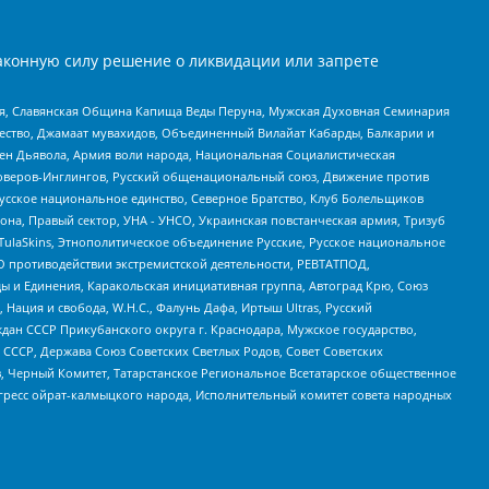
аконную силу решение о ликвидации или запрете
ья, Славянская Община Капища Веды Перуна, Мужская Духовная Семинария
щество, Джамаат мувахидов, Объединенный Вилайат Кабарды, Балкарии и
ден Дьявола, Армия воли народа, Национальная Социалистическая
роверов-Инглингов, Русский общенациональный союз, Движение против
усское национальное единство, Северное Братство, Клуб Болельщиков
а, Правый сектор, УНА - УНСО, Украинская повстанческая армия, Тризуб
 TulaSkins, Этнополитическое объединение Русские, Русское национальное
О противодействии экстремистской деятельности, РЕВТАТПОД,
ы и Единения, Каракольская инициативная группа, Автоград Крю, Союз
 Нация и свобода, W.H.С., Фалунь Дафа, Иртыш Ultras, Русский
ан СССР Прикубанского округа г. Краснодара, Мужское государство,
СССР, Держава Союз Советских Светлых Родов, Совет Советских
в, Черный Комитет, Татарстанское Региональное Всетатарское общественное
гресс ойрат-калмыцкого народа, Исполнительный комитет совета народных