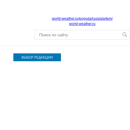
world-weather.ru/pogoda/russia/artem/
world-weather.ru
ВЫБОР РЕДАКЦИИ