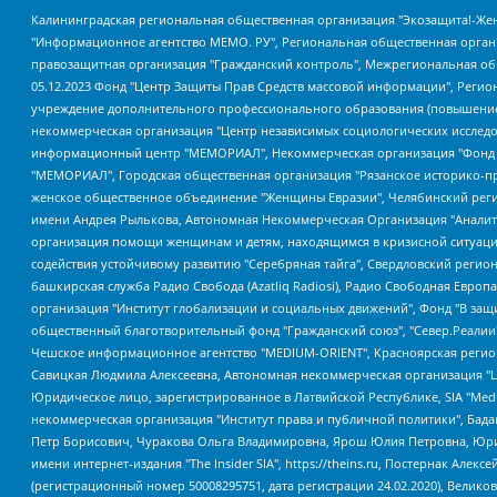
Калининградская региональная общественная организация "Экозащита!-Женсовет", Фонд содействия защите прав и свобод граждан "Общественный вердикт", Фонд "Институт Развития Свободы Информации", Частное учреждение "Информационное агентство МЕМО. РУ", Региональная общественная организация "Общественная комиссия по сохранению наследия академика Сахарова", Фонд поддержки свободы прессы, Санкт-Петербургская общественная правозащитная организация "Гражданский контроль", Межрегиональная общественная организация "Информационно-просветительский центр "Мемориал", Региональный Фонд "Центр Защиты Прав Средств Массовой Информации", с 05.12.2023 Фонд "Центр Защиты Прав Средств массовой информации", Региональная общественная благотворительная организация помощи беженцам и мигрантам "Гражданское содействие", Негосударственное образовательное учреждение дополнительного профессионального образования (повышение квалификации) специалистов "АКАДЕМИЯ ПО ПРАВАМ ЧЕЛОВЕКА", Свердловская региональная общественная организация "Сутяжник", Автономная некоммерческая организация "Центр независимых социологических исследований", Союз общественных объединений "Российский исследовательский центр по правам человека", Региональное общественное учреждение научно-информационный центр "МЕМОРИАЛ", Некоммерческая организация "Фонд защиты гласности", Автономная некоммерческая организация "Институт прав человека", Городская общественная организация "Екатеринбургское общество "МЕМОРИАЛ", Городская общественная организация "Рязанское историко-просветительское и правозащитное общество "Мемориал" (Рязанский Мемориал), Челябинский региональный орган общественной самодеятельности – женское общественное объединение "Женщины Евразии", Челябинский региональный орган общественной самодеятельности "Уральская правозащитная группа", Фонд содействия защите здоровья и социальной справедливости имени Андрея Рылькова, Автономная Некоммерческая Организация "Аналитический Центр Юрия Левады", Автономная некоммерческая организация социальной поддержки населения "Проект Апрель", Региональная общественная организация помощи женщинам и детям, находящимся в кризисной ситуации "Информационно-методический центр "Анна", Фонд содействия развитию массовых коммуникаций и правовому просвещению "Так-так-Так", Фонд содействия устойчивому развитию "Серебряная тайга", Свердловский региональный общественный фонд социальных проектов "Новое время", "Idel.Реалии", Кавказ.Реалии, Крым.Реалии, Телеканал Настоящее Время, Татаро-башкирская служба Радио Свобода (Azatliq Radiosi), Радио Свободная Европа/Радио Свобода (PCE/PC), "Сибирь.Реалии", "Фактограф", Благотворительный фонд помощи осужденным и их семьям, Автономная некоммерческая организация "Институт глобализации и социальных движений", Фонд "В защиту прав заключенных", Частное учреждение "Центр поддержки и содействия развитию средств массовой информации", Пензенский региональный общественный благотворительный фонд "Гражданский союз", "Север.Реалии", Некоммерческая организация Фонд "Правовая инициатива", Общество с ограниченной ответственностью "Радио Свободная Европа/Радио Свобода", Чешское информационное агентство "MEDIUM-ORIENT", Красноярская региональная общественная организация "Мы против СПИДа", Камалягин Денис Николаевич, Маркелов Сергей Евгеньевич, Пономарев Лев Александрович, Савицкая Людмила Алексеевна, Автоно