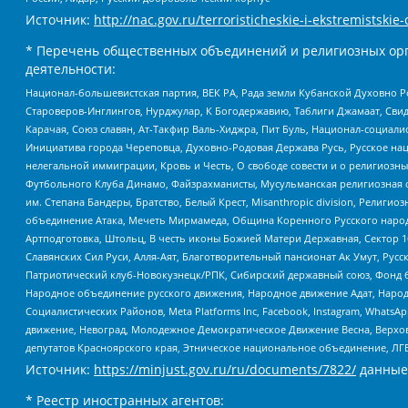
Источник:
http://nac.gov.ru/terroristicheskie-i-ekstremistskie-
* Перечень общественных объединений и религиозных орг
деятельности:
Национал-большевистская партия, ВЕК РА, Рада земли Кубанской Духовно
Староверов-Инглингов, Нурджулар, К Богодержавию, Таблиги Джамаат, Сви
Карачая, Союз славян, Ат-Такфир Валь-Хиджра, Пит Буль, Национал-социал
Инициатива города Череповца, Духовно-Родовая Держава Русь, Русское н
нелегальной иммиграции, Кровь и Честь, О свободе совести и о религиоз
Футбольного Клуба Динамо, Файзрахманисты, Мусульманская религиозная о
им. Степана Бандеры, Братство, Белый Крест, Misanthropic division, Рели
объединение Атака, Мечеть Мирмамеда, Община Коренного Русского народа
Артподготовка, Штольц, В честь иконы Божией Матери Державная, Сектор 1
Славянских Сил Руси, Алля-Аят, Благотворительный пансионат Ак Умут, Русск
Патриотический клуб-Новокузнецк/РПК, Сибирский державный союз, Фонд б
Народное объединение русского движения, Народное движение Адат, Народ
Социалистических Районов, Meta Platforms Inc, Facebook, Instagram, Wha
движение, Невоград, Молодежное Демократическое Движение Весна, Верхов
депутатов Красноярского края, Этническое национальное объединение, ЛГ
Источник:
https://minjust.gov.ru/ru/documents/7822/
данные
* Реестр иностранных агентов: