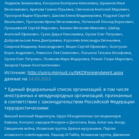
Людмила Залмановна, Кокорина Екатерина Алексеевна, Шуманов Илья
Вячеславович, Арапова Галина Юрьевна, Свечников Анатолий Мариевич,
Прохоров Вадим Юрьевич, Шахова Елена Владимировна, Подузов Сергей
Васильевич, Протасова Ирина Вячеславовна, Литинский Леонид Борисович,
Лукашевский Сергей Маркович, Бахмин Вячеслав Иванович, Шабад
Анатолий Ефимович, Сухих Дарья Николаевна, Орлов Олег Петрович,
Добровольская Анна Дмитриевна, Королева Александра Евгеньевна,
Смирнов Владимир Александрович, Вицин Сергей Ефимович, Золотухин
Борис Андреевич, Левинсон Лев Семенович, Локшина Татьяна Иосифовна,
Орлов Олег Петрович, Полякова Мара Федоровна, Резник Генри Маркович,
Захаров Герман Константинович
Источник:
http://unro.minjust.ru/NKOForeignAgent.aspx
данные на
24.03.2022
* Единый федеральный список организаций, в том числе
иностранных и международных организаций, признанных
в соответствии с законодательством Российской Федерации
террористическими:
Высший военный Маджлисуль Шура Объединенных сил моджахедов
Кавказа, Конгресс народов Ичкерии и Дагестана, База, Асбат аль-Ансар,
Священная война, Исламская группа, Братья-мусульмане, Партия
исламского освобождения, Лашкар-И-Тайба, Исламская группа, Движение