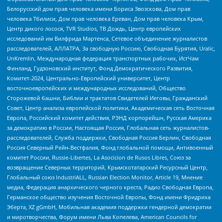
Белорусский дом прав человека имени Бориса Звозскова, Дом прав
человека Тбилиси, Дом прав человека Ереван, Дом прав человека Крым,
Центр дикого лосося, TVR Studios, ТВ Дождь, Центр европейских
исследований им Вилфрида Мартенса, Сетевое объединение журналистов
расследователей, АЛЛАТРА, За свободную Россию, Свободная Бурятия, Uralic,
UnKremlin, Международная федерация транспортных рабочих, ИстЧам
Финланд, Гудзоновский институт, Фонд Демократического Развития,
Комитет-2024, Центрально-Европейский университет, Центр
восточноевропейских и международных исследований, Общество
Сторожевой башни, Библии и трактатов Свидетелей Иеговы, Гражданский
Совет, Центр анализа европейской политики, Академическая сеть Восточная
Европа, Российский комитет действия, РЭНД корпорейшн, Русская Америка
за демократию в России, Настоящая Россия, Глобальная сеть журналистов-
расследователей, Служба поддержки, Свободная Россия Берлин, Свободная
Россия Северный Рейн-Вестфалия, Фонд глобальной помощи, Антивоенный
комитет России, Russie-Libertes, La Asocicion de Rusos Libres, Союз за
возвращение Северных территорий, Крымскотатарский Ресурсный Центр,
Глобальный союз IndustriALL, Russian Election Monitor, Article 19, Мнение
медиа, Федерация анархического черного креста, Радио Свободная Европа,
Германское общество изучения Восточной Европы, Фонд имени Фридриха
Эберта, XZ gGmbH, Мобильная академия поддержки гендерной демократии
и миротворчества, Форум имени Льва Копелева, American Councils for