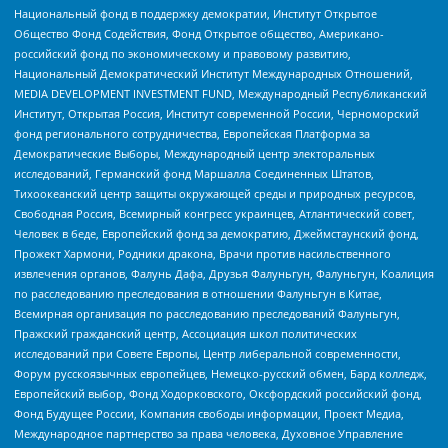
Национальный фонд в поддержку демократии, Институт Открытое
Общество Фонд Содействия, Фонд Открытое общество, Американо-
российский фонд по экономическому и правовому развитию,
Национальный Демократический Институт Международных Отношений,
MEDIA DEVELOPMENT INVESTMENT FUND, Международный Республиканский
Институт, Открытая Россия, Институт современной России, Черноморский
фонд регионального сотрудничества, Европейская Платформа за
Демократические Выборы, Международный центр электоральных
исследований, Германский фонд Маршалла Соединенных Штатов,
Тихоокеанский центр защиты окружающей среды и природных ресурсов,
Свободная Россия, Всемирный конгресс украинцев, Атлантический совет,
Человек в беде, Европейский фонд за демократию, Джеймстаунский фонд,
Прожект Хармони, Родники дракона, Врачи против насильственного
извлечения органов, Фалунь Дафа, Друзья Фалуньгун, Фалуньгун, Коалиция
по расследованию преследования в отношении Фалуньгун в Китае,
Всемирная организация по расследованию преследований Фалуньгун,
Пражский гражданский центр, Ассоциация школ политических
исследований при Совете Европы, Центр либеральной современности,
Форум русскоязычных европейцев, Немецко-русский обмен, Бард колледж,
Европейский выбор, Фонд Ходорковского, Оксфордский российский фонд,
Фонд Будущее России, Компания свободы информации, Проект Медиа,
Международное партнерство за права человека, Духовное Управление