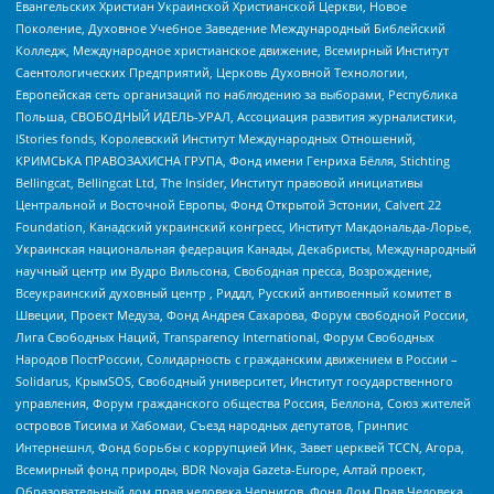
Евангельских Христиан Украинской Христианской Церкви, Новое
Поколение, Духовное Учебное Заведение Международный Библейский
Колледж, Международное христианское движение, Всемирный Институт
Саентологических Предприятий, Церковь Духовной Технологии,
Европейская сеть организаций по наблюдению за выборами, Республика
Польша, СВОБОДНЫЙ ИДЕЛЬ-УРАЛ, Ассоциация развития журналистики,
IStories fonds, Королевский Институт Международных Отношений,
КРИМСЬКА ПРАВОЗАХИСНА ГРУПА, Фонд имени Генриха Бёлля, Stichting
Bellingcat, Bellingcat Ltd, The Insider, Институт правовой инициативы
Центральной и Восточной Европы, Фонд Открытой Эстонии, Calvert 22
Foundation, Канадский украинский конгресс, Институт Макдональда-Лорье,
Украинская национальная федерация Канады, Декабристы, Международный
научный центр им Вудро Вильсона, Свободная пресса, Возрождение,
Всеукраинский духовный центр , Риддл, Русский антивоенный комитет в
Швеции, Проект Медуза, Фонд Андрея Сахарова, Форум свободной России,
Лига Свободных Наций, Transparеncy International, Форум Свободных
Народов ПостРоссии, Солидарность с гражданским движением в России –
Solidarus, КрымSOS, Свободный университет, Институт государственного
управления, Форум гражданского общества Россия, Беллона, Союз жителей
островов Тисима и Хабомаи, Съезд народных депутатов, Гринпис
Интернешнл, Фонд борьбы с коррупцией Инк, Завет церквей TCCN, Агора,
Всемирный фонд природы, BDR Novaja Gazeta-Europe, Алтай проект,
Образовательный дом прав человека Чернигов, Фонд Дом Прав Человека,