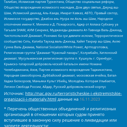
Талибан, Исламская партия Туркестана, Общество социальных реформ,
Общество возрождения исламского наследия, Дом двух святых, Джунд аш-
Шам, Исламский джихад, Аль-Каида, Имарат Кавказ, АБТО, Правый сектор,
Исламское государство, Джабха аль-Нусра ли-Ахль аш-Шам, Народное
ополчение имени К. Минина и Д. Пожарского, Аджр от Аллаха Субхану уа
Тагьаля SHAM, АУМ Синрике, Муджахеды джамаата Ат-Тавхида Валь-Джихад,
Чистопольский Джамаат, Рохнамо ба суи давлати исломи, Террористическое
сообщество Сеть, Катиба Таухид валь-Джихад, Хайят Тахрир аш-Шам, Ахлю
Сунна Валь Джамаа, National Socialism/White Power, Артподготовка,
Религиозная группа “Джамаат “Красный пахарь”, Колумбайн, Хатлонский
джамаат, Мусульманская религиозная группа п. Кушкуль г. Оренбург,
Крымско-татарский добровольческий батальон имени Номана
Челебиджихана, Азов, Партия исламского возрождения Таджикистана,
Народная самооборона, Дуббайский джамаат, московская ячейка, Батал-
Хаджи Белхороев, Маньяки Культ Убийц, Молодёжь Которая Улыбается,
Легион Свобода России, Айдар, Русский добровольческий корпус
Источник:
http://nac.gov.ru/terroristicheskie-i-ekstremistskie-
organizacii-i-materialy.html
данные на
16.11.2023
* Перечень общественных объединений и религиозных
организаций в отношении которых судом принято
вступившее в законную силу решение о ликвидации или
запрете деятельности: