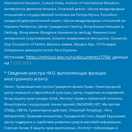
International Education, Cultural Vistas, Institute of International Education,
Антивоенное движение Антальи, Открытый диалог, Школа международных
отношений и государственной политики им Питера Мунка, Российско-
канадский демократический альянс, Школа международных отношений им
Нормана Патерсона, Центр Гражданских Свобод, Фонд Бориса Немцова за
Свободу, Фонд имени Фридриха Науманна за свободу, Феминистское
антивоенное сопротивление, Комитет независимости Ингушетии, Прометей,
Stop Occupation of Karelia, Вернись живым, Фридом Хаус, СОТА медиа,
Либерально-демократическая Лига Украины
Источник:
https://minjust.gov.ru/ru/documents/7756/
данные
на
13.05.2024
* Сведения реестра НКО, выполняющих функции
иностранного агента:
Лилит, Правозащитная группа Гражданин.Армия.Право, Нижегородский
центр немецкой и европейской культуры, Центр гендерных исследований,
Фонд защиты прав граждан Штаб, Институт права и публичной политики,
Фонд борьбы с коррупцией, Альянс врачей, НАСИЛИЮ.НЕТ, Мы против
СПИДа, СВЕЧА, Гуманитарное действие, Открытый Петербург, Лига
Избирателей, Правовая инициатива, Гражданский Союз, Хасдей Ерушалаим,
Центр поддержки и содействия развитию средств массовой информации,
Горячая Линия, В защиту прав заключенных, Институт глобализации и