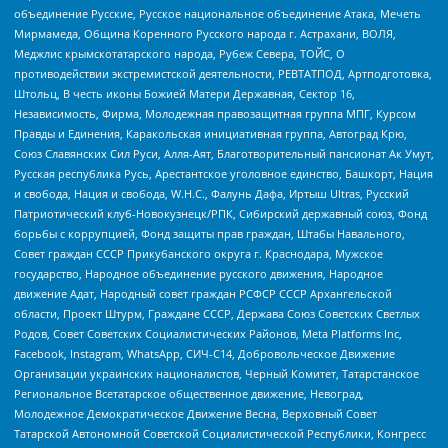
объединение Русские, Русское национальное объединение Атака, Мечеть
Мирмамеда, Община Коренного Русского народа г. Астрахани, ВОЛЯ,
Меджлис крымскотатарского народа, Рубеж Севера, ТОЙС, О
противодействии экстремистской деятельности, РЕВТАТПОД, Артподготовка,
Штольц, В честь иконы Божией Матери Державная, Сектор 16,
Независимость, Фирма, Молодежная правозащитная группа МПГ, Курсом
Правды и Единения, Каракольская инициативная группа, Автоград Крю,
Союз Славянских Сил Руси, Алля-Аят, Благотворительный пансионат Ак Умут,
Русская республика Русь, Арестантское уголовное единство, Башкорт, Нация
и свобода, Нация и свобода, W.H.С., Фалунь Дафа, Иртыш Ultras, Русский
Патриотический клуб-Новокузнецк/РПК, Сибирский державный союз, Фонд
борьбы с коррупцией, Фонд защиты прав граждан, Штабы Навального,
Совет граждан СССР Прикубанского округа г. Краснодара, Мужское
государство, Народное объединение русского движения, Народное
движение Адат, Народный совет граждан РСФСР СССР Архангельской
области, Проект Штурм, Граждане СССР, Держава Союз Советских Светлых
Родов, Совет Советских Социалистических Районов, Meta Platforms Inc,
Facebook, Instagram, WhatsApp, СИЧ-С14, Добровольческое Движение
Организации украинских националистов, Черный Комитет, Татарстанское
Региональное Всетатарское общественное движение, Невоград,
Молодежное Демократическое Движение Весна, Верховный Совет
Татарской Автономной Советской Социалистической Республики, Конгресс