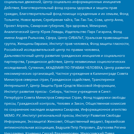
социальных движений, Центр социально-информационных инициатив
Действие, Благотворительный фонд охраны здоровья и защиты прав
граждан, Благотворительный фонд помощи осужденным и их семьям, Фонд
Тольятти, Новое время, Серебряная тайга, Так-Так-Так, Сова, центр Анна,
Проект Апрель, Самарская губерния, Эра здоровья, Мемориал,
Аналитический Центр Юрия Левады, Издательство Парк Гагарина, Фонд
имени Андрея Рылькова, Сфера, Центр СИБАЛЬТ, Уральская правозащитная
группа, Женщины Евразии, Институт прав человека, Фонд защиты гласности,
Российский исследовательский центр по правам человека,
Дальневосточный центр развития гражданских инициатив и социального
партнерства, Гражданское действие, Центр независимых социологических
исследований, Сутяжник, АКАДЕМИЯ ПО ПРАВАМ ЧЕЛОВЕКА, Центр развития
некоммерческих организаций, Частное учреждение в Калининграде Совета
Министров северных стран, Гражданское содействие, Трансперенси
Интернешнл-Р, Центр Защиты Прав Средств Массовой Информации,
Институт развития прессы - Сибирь, Частное учреждение в Санкт-
Петербурге Совета Министров Северных Стран, Фонд поддержки свободы
прессы, Гражданский контроль, Человек и Закон, Общественная комиссия
по сохранению наследия академика Сахарова, Информационное агентство
МЕМО. РУ, Институт региональной прессы, Институт Развития Свободы
Информации, Экозащита!-Женсовет, Общественный вердикт, Евразийская
антимонопольная ассоциация, Бедушев Петр Петрович, Дзугкоева Регина
Николаевна, Кривенко Сергей Владимирович, Милославский Павел