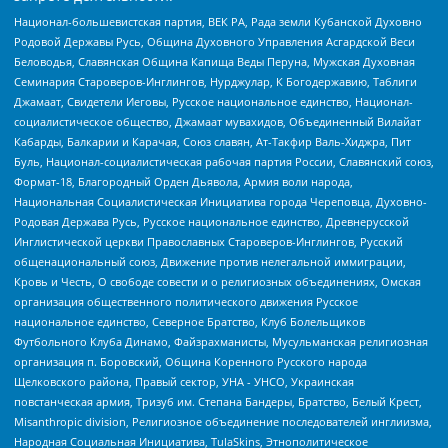
Национал-большевистская партия, ВЕК РА, Рада земли Кубанской Духовно
Родовой Державы Русь, Община Духовного Управления Асгардской Веси
Беловодья, Славянская Община Капища Веды Перуна, Мужская Духовная
Семинария Староверов-Инглингов, Нурджулар, К Богодержавию, Таблиги
Джамаат, Свидетели Иеговы, Русское национальное единство, Национал-
социалистическое общество, Джамаат мувахидов, Объединенный Вилайат
Кабарды, Балкарии и Карачая, Союз славян, Ат-Такфир Валь-Хиджра, Пит
Буль, Национал-социалистическая рабочая партия России, Славянский союз,
Формат-18, Благородный Орден Дьявола, Армия воли народа,
Национальная Социалистическая Инициатива города Череповца, Духовно-
Родовая Держава Русь, Русское национальное единство, Древнерусской
Инглистической церкви Православных Староверов-Инглингов, Русский
общенациональный союз, Движение против нелегальной иммиграции,
Кровь и Честь, О свободе совести и о религиозных объединениях, Омская
организация общественного политического движения Русское
национальное единство, Северное Братство, Клуб Болельщиков
Футбольного Клуба Динамо, Файзрахманисты, Мусульманская религиозная
организация п. Боровский, Община Коренного Русского народа
Щелковского района, Правый сектор, УНА - УНСО, Украинская
повстанческая армия, Тризуб им. Степана Бандеры, Братство, Белый Крест,
Misanthropic division, Религиозное объединение последователей инглиизма,
Народная Социальная Инициатива, TulaSkins, Этнополитическое