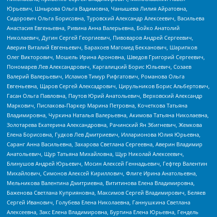
Юрьевич, Шнырова Ольга Вадимовна, Чанышева Лилия Айратовна,
Сидорович Ольга Борисовна, Туровский Александр Алексеевич, Васильева
Анастасия Евгеньевна, Ривина Анна Валерьевна, Бойко Анатолий
Николаевич, Дугин Сергей Георгиевич, Пивоваров Андрей Сергеевич,
Аверин Виталий Евгеньевич, Барахоев Магомед Бекханович, Шарипков
Олег Викторович, Мошель Ирина Ароновна, Шведов Григорий Сергеевич,
Пономарев Лев Александрович, Каргалицкий Борис Юльевич, Созаев
Валерий Валерьевич, Исламов Тимур Рифгатович, Романова Ольга
Евгеньевна, Щаров Сергей Алексадрович, Цирульников Борис Альбертович,
Гасан Ольга Павловна, Паутов Юрий Анатольевич, Верховский Александр
Маркович, Пислакова-Паркер Марина Петровна, Кочеткова Татьяна
Владимировна, Чуркина Наталья Валерьевна, Акимова Татьяна Николаевна,
Золотарева Екатерина Александровна, Рачинский Ян Збигневич, Жемкова
Елена Борисовна, Гудков Лев Дмитриевич, Илларионова Юлия Юрьевна,
Саранг Анна Васильевна, Захарова Светлана Сергеевна, Аверин Владимир
Анатольевич, Щур Татьяна Михайловна, Щур Николай Алексеевич,
Блинушов Андрей Юрьевич, Мосин Алексей Геннадьевич, Гефтер Валентин
Михайлович, Симонов Алексей Кириллович, Флиге Ирина Анатольевна,
Мельникова Валентина Дмитриевна, Вититинова Елена Владимировна,
Баженова Светлана Куприяновна, Максимов Сергей Владимирович, Беляев
Сергей Иванович, Голубева Елена Николаевна, Ганнушкина Светлана
Алексеевна, Закс Елена Владимировна, Буртина Елена Юрьевна, Гендель