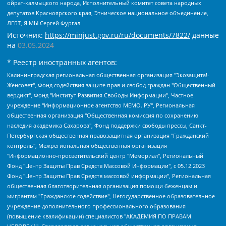
ойрат-калмыцкого народа, Исполнительный комитет совета народных
депутатов Красноярского края, Этническое национальное объединение,
ЛГБТ, Я.МЫ Сергей Фургал
Источник:
https://minjust.gov.ru/ru/documents/7822/
данные
на
03.05.2024
* Реестр иностранных агентов:
Калининградская региональная общественная организация "Экозащита!-Женсовет", Фонд содействия защите прав и свобод граждан "Общественный вердикт", Фонд "Институт Развития Свободы Информации", Частное учреждение "Информационное агентство МЕМО. РУ", Региональная общественная организация "Общественная комиссия по сохранению наследия академика Сахарова", Фонд поддержки свободы прессы, Санкт-Петербургская общественная правозащитная организация "Гражданский контроль", Межрегиональная общественная организация "Информационно-просветительский центр "Мемориал", Региональный Фонд "Центр Защиты Прав Средств Массовой Информации", с 05.12.2023 Фонд "Центр Защиты Прав Средств массовой информации", Региональная общественная благотворительная организация помощи беженцам и мигрантам "Гражданское содействие", Негосударственное образовательное учреждение дополнительного профессионального образования (повышение квалификации) специалистов "АКАДЕМИЯ ПО ПРАВАМ ЧЕЛОВЕКА", Свердловская региональная общественная организация "Сутяжник", Автономная некоммерческая организация "Центр независимых социологических исследований", Союз общественных объединений "Российский исследовательский центр по правам человека", Региональное общественное учреждение научно-информационный центр "МЕМОРИАЛ", Некоммерческая организация "Фонд защиты гласности", Автономная некоммерческая организация "Институт прав человека", Городская общественная организация "Екатеринбургское общество "МЕМОРИАЛ", Городская общественная организация "Рязанское историко-просветительское и правозащитное общество "Мемориал" (Рязанский Мемориал), Челябинский региональный орган общественной самодеятельности – женское общественное объединение "Женщины Евразии", Челябинский региональный орган общественной самодеятельности "Уральская правозащитная группа", Фонд содействия защите здоровья и социальной справедливости имени Андрея Рылькова, Автономная Некоммерческая Организация "Аналитический Центр Юрия Левады", Автономная некоммерческая организация социальной поддержки населения "Проект Апрель", Региональная общественная организация помощи женщинам и детям, находящимся в кризисной ситуации "Информационно-методический центр "Анна", Фонд содействия развитию массовых коммуникаций и правовому просвещению "Так-так-Так", Фонд содействия устойчивому развитию "Серебряная тайга", Свердловский региональный общественный фонд социальных проектов "Новое время", "Idel.Реалии", Кавказ.Реалии, Крым.Реалии, Телеканал Настоящее Время, Татаро-башкирская служба Радио Свобода (Azatliq Radiosi), Радио Свободная Европа/Радио Свобода (PCE/PC), "Сибирь.Реалии", "Фактограф", Благотворительный фонд помощи осужденным и их семьям, Автономная некоммерческая организация "Институт глобализации и социальных движений", Фонд "В защиту прав заключенных", Частное учреждение "Центр поддержки и содействия развитию средств массовой информации", Пензенский региональный общественный благотворительный фонд "Гражданский союз", "Север.Реалии", Некоммерческая организация Фонд "Правовая инициатива", Общество с ограниченной ответственностью "Радио Свободная Европа/Радио Свобода", Чешское информационное агентство "MEDIUM-ORIENT", Красноярская региональная общественная организация "Мы против СПИДа", Камалягин Денис Николаевич, Маркелов Сергей Евгеньевич, Пономарев Лев Александрович, Савицкая Людмила Алексеевна, Автономная некоммерческая организация "Центр по работе с проблемой насилия "НАСИЛИЮ.НЕТ", Межрегиональный профессиональный союз работников здравоохранения "Альянс врачей", Юридическое лицо, зарегистрированное в Латвийской Республике, SIA "Medusa Project" (регистрационный номер 40103797863, дата регистрации 10.06.2014), Некоммерческая организация "Фонд по борьбе с коррупцией", Автономная некоммерческая организация "Институт права и публичной политики", Баданин Роман Сергеевич, Гликин Максим Александрович, Железнова Мария Михайловна, Лукьянова Юлия Сергеевна, Маетная Елизавета Витальевна, Маняхин Петр Борисович, Чуракова Ольга Владимировна, Ярош Юлия Петровна, Юридическое лицо "The Insider SIA", зарегистрированное в Риге, Латвийская Республика (дата регистрации 26.06.2015), являющееся администратором доменного имени интернет-издания "The Insider SIA", https://theins.ru, Постернак Алексей Евгеньевич, Рубин Михаил Аркадьевич, Анин Роман Александрович, Юридическое лицо Istories fonds, зарегистрированное в Латвийской Республике (регистрационный номер 50008295751, дата регистрации 24.02.2020), Великовский Дмитрий Александрович, Долинина Ирина Николаевна, Мароховская Алеся Алексеевна, Шлейнов Роман Юрьевич, Шмагун Олеся Валентиновна, Общество с ограниченной ответственностью "Альтаир 2021", Общество с ограниченной ответственностью "Вега 2021", Общество с ограниченной ответственностью "Главный редактор 2021", Общество с ограниченной ответственностью "Ромашки монолит", Важенков Артем Валерьевич, Ивановская областная общественная организация "Центр гендерных исследований", Гурман Юрий Альбертович, Медиапроект "ОВД-Инфо", Егоров Владимир Владимирович, Жилинский Владимир Александрович, Общество с ограниченной ответственностью "ЗП", Иванова София Юрьевна, Карезина Инна Павловна, Кильтау Екатерина Викторовна, Петров Алексей Викторович, Пискунов Сергей Евгеньевич, Смирнов Сергей Сергеевич, Тихонов Михаил Сергеевич, Общество с ограниченной ответственностью "ЖУРНАЛИСТ-ИНОСТРАННЫЙ АГЕНТ", Арапова Галина Юрьевна, Вольтская Татьяна Анатольевна, Американская компания "Mason G.E.S. Anonymous Foundation" (США), являющаяся владельцем интернет-издания https://mnews.world/, Компания "Stichting Bellingcat", зарегистрированная в Нидерландах (дата регистрации 11.07.2018), Захаров Андрей Вячеславович, Клепиковская Екатерина Дмитриевна, Общество с ограниченной ответственностью "МЕМО", Перл Роман Александрович, Симонов Евгений Алексеевич, Соловьева Елена Анатольевна, Сотников Даниил Владимирович, Сурначева Елизавета Дмитриевна, Автономная некоммерческая организация по защите прав человека и информированию населения "Якутия – Наше Мнение", Общество с ограниченной ответственностью "Москоу диджитал медиа", с 26.01.2023 Общество с ограниченной ответственностью "Чайка Белые сады", Ветошкина Валерия Валерьевна, Заговора Максим Александрович, Межрегиональное общественное движение "Российская ЛГБТ - сеть", Оленичев Максим Владимирович, Павлов Иван Юрьевич, Скворцова Елена Сергеевна, Общество с ограниченной ответственностью "Как бы инагент", Кочетков Игорь Викторович, Общество с ограниченной ответственностью "Честные выборы", Еланчик Олег Александрович, Общество с ограниченной ответственностью "Нобелевский призыв", Гималова Регина Эмилевна, Григорьев Андрей Валерьевич, Григорьева Алина Александровна, Ассоциация по содействию защите прав призывников, альтернативнослужащих и военнослужащих "Правозащитная группа "Гражданин.Армия.Право", Хисамова Регина Фаритовна, Автономная некоммерческая организация по реализации социально-правовых программ "Лилит", Дальневосточное общественное движение "Маяк", Санкт-Петербургская ЛГБТ-инициативная группа "Выход", Инициативная группа ЛГБТ+ "Реверс", Алексеев Андрей Викторович, Бекбулатова Таисия Львовна, Беляев Иван Михайлович, Владыкина Елена Сергеевна, Гельман Марат Александрович, Никульшина Вероника Юрьевна, Толоконникова Надежда Андреевна, Шендерович Виктор Анатольевич, Общество с ограниченной ответственностью "Данное сообщение", Общество с ограниченной ответственностью Издательский дом "Новая глава", Айнбиндер Александра Александровна, Московский комьюнити-центр для ЛГБТ+инициатив, Благотворительный фонд развития филантропии, Deutsche Welle (Германия, Kurt-Schumacher-Strasse 3, 53113 Bonn), Борзунова Мария Михайловна, Воробьев Виктор Викторович, Голубева Анна Львовна, Константинова Алла Михайловна, Малкова Ирина Владимировна, Мурадов Мурад Абдулгалимович, Осетинская Елизавета Николаевна, Понасенков Евгений Николаевич, Ганапольский Матвей Юрьевич, Киселев Евгений Алексеевич, Борухович Ирина Григорьевна, Дремин Иван Тимофеевич, Дубровский Дмитрий Викторович, Красноярская региональная общественная организация поддержки и развития альтернативных образовательных технологий и межкультурных коммуникаций "ИНТЕРРА", Маяковская Екатерина Алексеевна, Фейгин Марк Захарович, Филимонов Андрей Викторович, Дзугкоева Регина Николаевна, Доброхотов Роман Александрович, Дудь Юрий Александрович, Елкин Сергей Владимирович, Кругликов Кирилл Игоревич, Сабунаева Мария Леонидовна, Семенов Алексей Владимирович, Шаинян Карен Багратович, Шульман Екатерина Михайловна, Асафьев Артур Валерьевич, Вахштайн Виктор Семенович, Венедиктов Алексей Алексеевич, Лушникова Екатерина Евгеньевна, Волков Леонид Михайлович, Невзоров Александр Глебович, Пархоменко Сергей Борисович, Сироткин Ярослав Николаевич, Кара-Мурза Владимир Владимирович, Баранова Наталья Владимировна, Гозман Леонид Яковлевич, Кагарлицкий Борис Юльевич, Климарев Михаил Валерьевич, Милов Владимир Станиславович, Автономная некоммерческая организация Краснодарский центр современного искусства "Типография", Моргенштерн Алишер Тагирович, Соболь Любовь Эдуардовна, Общество с ограниченной ответственностью "ЛИЗА НОРМ", Каспаров Гарри Кимович, Ходорковский Михаил Борисович, Общество с ограниченной ответственностью "Апрельские тезисы", Данилович Ирина Брониславовна, Кашин Олег Владимирович, Петров Николай Владимирович, Пивоваров Алексей Владимирович, Соколов Михаил Владимирович, Цветкова Юлия Владимировна, Чичваркин Евгений Александрович, Комитет против пыток/Команда против пыток, Общество с ограниченной ответственностью "Первый научный", Общество с ограниченной ответственностью "Вертолет и ко", Белоцерковская Вероника Борисовна, Кац Максим Евгеньевич, Лазарева Татьяна Юрьевна, Шаведдинов Руслан Табризович, Яшин Илья Валерьевич, Общество с ограниченной ответственностью "Иноагент ААВ", Алешковский Дмитрий Петрович, Альбац Евгения Марковна, Быков Дмитрий Львович, Галямина Юлия Евгеньевна, Лойко Сергей Леонидович, Мартынов Кирилл Константинович, Медведев Сергей Александрович, Крашенинников Федор Геннадиевич, Гордеева Катерина Вл