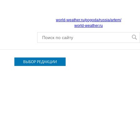
world-weather.ru/pogoda/russia/artem/
world-weather.ru
ВЫБОР РЕДАКЦИИ