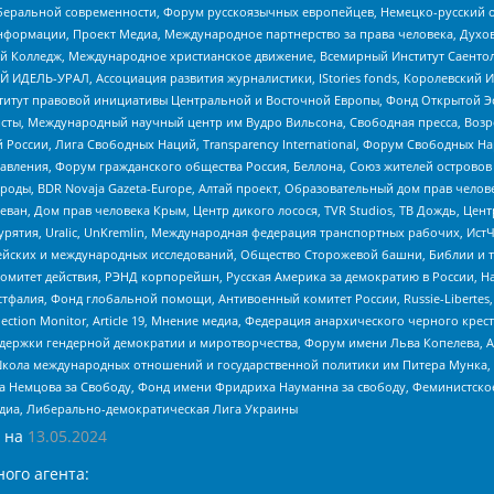
беральной современности, Форум русскоязычных европейцев, Немецко-русский о
формации, Проект Медиа, Международное партнерство за права человека, Духов
 Колледж, Международное христианское движение, Всемирный Институт Саентол
 ИДЕЛЬ-УРАЛ, Ассоциация развития журналистики, IStories fonds, Королевск
r, Институт правовой инициативы Центральной и Восточной Европы, Фонд Открытой Э
ты, Международный научный центр им Вудро Вильсона, Свободная пресса, Возро
России, Лига Свободных Наций, Transparеncy International, Форум Свободных Н
правления, Форум гражданского общества Россия, Беллона, Союз жителей острово
роды, BDR Novaja Gazeta-Europe, Алтай проект, Образовательный дом прав челов
еван, Дом прав человека Крым, Центр дикого лосося, TVR Studios, ТВ Дождь, Це
урятия, Uralic, UnKremlin, Международная федерация транспортных рабочих, Ист
ейских и международных исследований, Общество Сторожевой башни, Библии и тр
омитет действия, РЭНД корпорейшн, Русская Америка за демократию в России, Н
фалия, Фонд глобальной помощи, Антивоенный комитет России, Russie-Libertes, L
lection Monitor, Article 19, Мнение медиа, Федерация анархического черного кр
и гендерной демократии и миротворчества, Форум имени Льва Копелева, American C
г, Школа международных отношений и государственной политики им Питера Мунка
 Немцова за Свободу, Фонд имени Фридриха Науманна за свободу, Феминистско
медиа, Либерально-демократическая Лига Украины
 на
13.05.2024
ого агента: