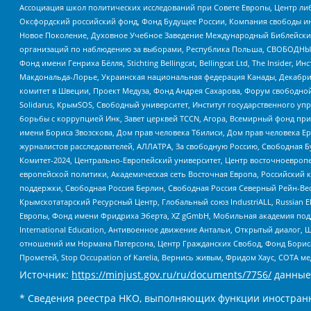
Ассоциация школ политических исследований при Совете Европы, Центр ли
Оксфордский российский фонд, Фонд Будущее России, Компания свободы ин
Новое Поколение, Духовное Учебное Заведение Международный Библейский
организаций по наблюдению за выборами, Республика Польша, СВОБОДНЫЙ
Фонд имени Генриха Бёлля, Stichting Bellingcat, Bellingcat Ltd, The Inside
Макдональда-Лорье, Украинская национальная федерация Канады, Декабрис
комитет в Швеции, Проект Медуза, Фонд Андрея Сахарова, Форум свободной 
Solidarus, КрымSOS, Свободный университет, Институт государственного у
борьбы с коррупцией Инк, Завет церквей TCCN, Агора, Всемирный фонд при
имени Бориса Звозскова, Дом прав человека Тбилиси, Дом прав человека Ер
журналистов расследователей, АЛЛАТРА, За свободную Россию, Свободная Б
Комитет-2024, Центрально-Европейский университет, Центр восточноевроп
европейской политики, Академическая сеть Восточная Европа, Российский к
поддержки, Свободная Россия Берлин, Свободная Россия Северный Рейн-Вест
Крымскотатарский Ресурсный Центр, Глобальный союз IndustriALL, Russian E
Европы, Фонд имени Фридриха Эберта, XZ gGmbH, Мобильная академия поддержк
International Education, Антивоенное движение Антальи, Открытый диало
отношений им Нормана Патерсона, Центр Гражданских Свобод, Фонд Бориса
Прометей, Stop Occupation of Karelia, Вернись живым, Фридом Хаус, СОТА 
Источник:
https://minjust.gov.ru/ru/documents/7756/
данные
* Сведения реестра НКО, выполняющих функции иностранн