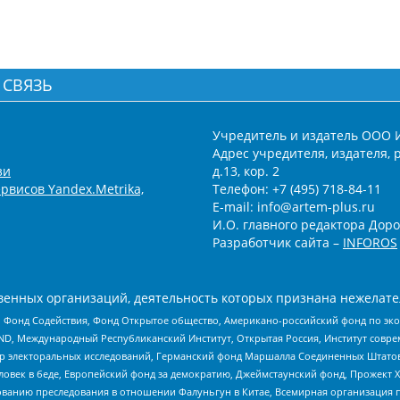
 СВЯЗЬ
Учредитель и издатель ООО 
Адрес учредителя, издателя, р
зи
д.13, кор. 2
рвисов Yandex.Metrika,
Телефон: +7 (495) 718-84-11
E-mail: info@artem-plus.ru
И.О. главного редактора Доро
Разработчик сайта –
INFOROS
енных организаций, деятельность которых признана нежелате
 Фонд Содействия, Фонд Открытое общество, Американо-российский фонд по э
 Международный Республиканский Институт, Открытая Россия, Институт совре
р электоральных исследований, Германский фонд Маршалла Соединенных Штатов
еловек в беде, Европейский фонд за демократию, Джеймстаунский фонд, Прожект
дованию преследования в отношении Фалуньгун в Китае, Всемирная организация 