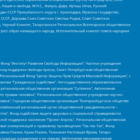
 Нация и свобода, W.H.С., Фалунь Дафа, Иртыш Ultras, Русский
ан СССР Прикубанского округа г. Краснодара, Мужское государство,
СССР, Держава Союз Советских Светлых Родов, Совет Советских
в, Черный Комитет, Татарстанское Региональное Всетатарское общественное
гресс ойрат-калмыцкого народа, Исполнительный комитет совета народных
евосточное общественное движение "Маяк", Санкт-Петербургская ЛГБТ-инициативная группа "Выход", Инициативная группа ЛГБТ+ "Реверс", Алексеев Андрей Викторович, Бекбулатова Таисия Львовна, Беляев Иван Михайлович, Владыкина Елена Сергеевна, Гельман Марат Александрович, Никульшина Вероника Юрьевна, Толоконникова Надежда Андреевна, Шендерович Виктор Анатольевич, Общество с ограниченной ответственностью "Данное сообщение", Общество с ограниченной ответственностью Издательский дом "Новая глава", Айнбиндер Александра Александровна, Московский комьюнити-центр для ЛГБТ+инициатив, Благотворительный фонд развития филантропии, Deutsche Welle (Германия, Kurt-Schumacher-Strasse 3, 53113 Bonn), Борзунова Мария Михайловна, Воробьев Виктор Викторович, Голубева Анна Львовна, Константинова Алла Михайловна, Малкова Ирина Владимировна, Мурадов Мурад Абдулгалимович, Осетинская Елизавета Николаевна, Понасенков Евгений Николаевич, Ганапольский Матвей Юрьевич, Киселев Евгений Алексеевич, Борухович Ирина Григорьевна, Дремин Иван Тимофеевич, Дубровский Дмитрий Викторович, Красноярская региональная общественная организация поддержки и развития альтернативных образовательных технологий и межкультурных коммуникаций "ИНТЕРРА", Маяковская Екатерина Алексеевна, Фейгин Марк Захарович, Филимонов Андрей Викторович, Дзугкоева Регина Николаевна, Доброхотов Роман Александрович, Дудь Юрий Александрович, Елкин Сергей Владимирович, Кругликов Кирилл Игоревич, Сабунаева Мария Леонидовна, Семенов Алексей Владимирович, Шаинян Карен Багратович, Шульман Екатерина Михайловна, Асафьев Артур Валерьевич, Вахштайн Виктор Семенович, Венедиктов Алексей Алексеевич, Лушникова Екатерина Евгеньевна, Волков Леонид Михайлович, Невзоров Александр Глебович, Пархоменко Сергей Борисович, Сироткин Ярослав Николаевич, Кара-Мурза Владимир Владимирович, Баранова Наталья Владимировна, Гозман Леонид Яковлевич, Кагарлицкий Борис Юльевич, Климарев Михаил Валерьевич, Милов Владимир Станиславович, Автономная некоммерческая организация Краснодарский центр современного искусства "Типография", Моргенштерн Алишер Тагирович, Соболь Любовь Эдуардовна, Общество с ограниченной ответственностью "ЛИЗА НОРМ", Каспаров Гарри Кимович, Ходорковский Михаил Борисович, Общество с ограниченной ответственностью "Апрельские тезисы", Данилович Ирина Брониславовна, Кашин Олег Владимирович, Петров Николай Владимирович, Пивоваров Алексей Владимирович, Соколов Михаил Владимирович, Цветкова Юлия Владимировна, Чичваркин Евгений Александрович, Комитет против пыток/Команда против пыток, Общество с ограниченной ответственностью "Первый научный", Общество с ограниченной ответственностью "Вертолет и ко", Белоцерковская Вероника Борисовна, Кац Максим Евгеньевич, Лазарева Татьяна Юрьевна, Шаведдинов Руслан Табризович, Яшин Илья Валерьевич, Общество с ограниченной ответственностью "Иноагент ААВ", Алешковский Дмитрий Петрович, Альбац Евгения Марковна, Быков Дмитрий Львович, Галямина Юлия Евгеньевна, Лойко Сергей Леонидович, Мартынов Кирилл Константинович, Медведев Сергей Александрович, Крашенинников Федор Геннадиевич, Гордеева Катерина Вл