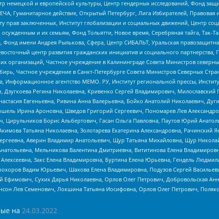
р немецкой и европейской культуры, Центр гендерных исследований, Фонд защи
ЧА, Гуманитарное действие, Открытый Петербург, Лига Избирателей, Правовая 
иту прав заключенных, Институт глобализации и социальных движений, Центр 
ужденным и их семьям, Фонд Тольятти, Новое время, Серебряная тайга, Так-Так-
, Фонд имени Андрея Рылькова, Сфера, Центр СИБАЛЬТ, Уральская правозащитна
невосточный центр развития гражданских инициатив и социального партнерства, 
 организаций, Частное учреждение в Калининграде Совета Министров северных 
бирь, Частное учреждение в Санкт-Петербурге Совета Министров Северных Стра
а, Информационное агентство МЕМО. РУ, Институт региональной прессы, Инсти
ч, Дзугкоева Регина Николаевна, Кривенко Сергей Владимирович, Милославски
настасия Евгеньевна, Ривина Анна Валерьевна, Бойко Анатолий Николаевич, Дуг
ошель Ирина Ароновна, Шведов Григорий Сергеевич, Пономарев Лев Александро
ч, Цирульников Борис Альбертович, Гасан Ольга Павловна, Паутов Юрий Анато
Акимова Татьяна Николаевна, Золотарева Екатерина Александровна, Рачинский Я
Сергеевна, Аверин Владимир Анатольевич, Щур Татьяна Михайловна, Щур Никола
Анатольевна, Мельникова Валентина Дмитриевна, Вититинова Елена Владимировн
 Алексеевна, Закс Елена Владимировна, Буртина Елена Юрьевна, Гендель Людмил
рохоров Вадим Юрьевич, Шахова Елена Владимировна, Подузов Сергей Васильеви
й Ефимович, Сухих Дарья Николаевна, Орлов Олег Петрович, Добровольская Анн
нсон Лев Семенович, Локшина Татьяна Иосифовна, Орлов Олег Петрович, Поляк
ые на
24.03.2022