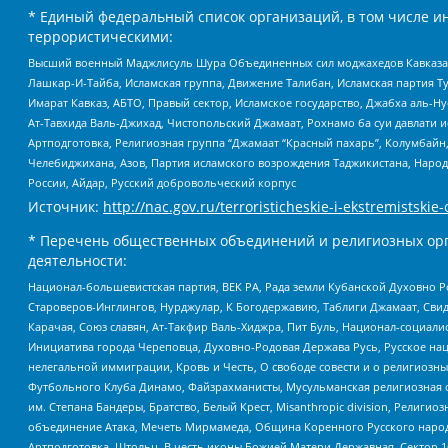
* Единый федеральный список организаций, в том числе и
террористическими:
Высший военный Маджлисуль Шура Объединенных сил моджахедов Кавказа, Ко
Лашкар-И-Тайба, Исламская группа, Движение Талибан, Исламская партия Т
Имарат Кавказ, АБТО, Правый сектор, Исламское государство, Джабха аль-
Ат-Тавхида Валь-Джихад, Чистопольский Джамаат, Рохнамо ба суи давлати и
Артподготовка, Религиозная группа “Джамаат “Красный пахарь”, Колумбайн
Челебиджихана, Азов, Партия исламского возрождения Таджикистана, Народ
России, Айдар, Русский добровольческий корпус
Источник:
http://nac.gov.ru/terroristicheskie-i-ekstremistskie-
* Перечень общественных объединений и религиозных орг
деятельности:
Национал-большевистская партия, ВЕК РА, Рада земли Кубанской Духовно
Староверов-Инглингов, Нурджулар, К Богодержавию, Таблиги Джамаат, Сви
Карачая, Союз славян, Ат-Такфир Валь-Хиджра, Пит Буль, Национал-социал
Инициатива города Череповца, Духовно-Родовая Держава Русь, Русское н
нелегальной иммиграции, Кровь и Честь, О свободе совести и о религиоз
Футбольного Клуба Динамо, Файзрахманисты, Мусульманская религиозная о
им. Степана Бандеры, Братство, Белый Крест, Misanthropic division, Рели
объединение Атака, Мечеть Мирмамеда, Община Коренного Русского народа
Артподготовка, Штольц, В честь иконы Божией Матери Державная, Сектор 1