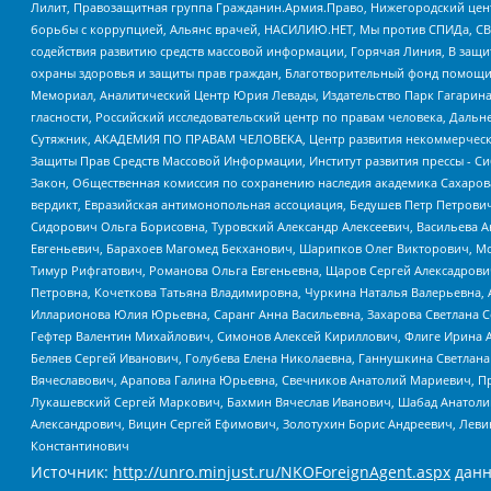
Лилит, Правозащитная группа Гражданин.Армия.Право, Нижегородский цент
борьбы с коррупцией, Альянс врачей, НАСИЛИЮ.НЕТ, Мы против СПИДа, СВЕ
содействия развитию средств массовой информации, Горячая Линия, В защ
охраны здоровья и защиты прав граждан, Благотворительный фонд помощи ос
Мемориал, Аналитический Центр Юрия Левады, Издательство Парк Гагарина
гласности, Российский исследовательский центр по правам человека, Даль
Сутяжник, АКАДЕМИЯ ПО ПРАВАМ ЧЕЛОВЕКА, Центр развития некоммерческих
Защиты Прав Средств Массовой Информации, Институт развития прессы - Си
Закон, Общественная комиссия по сохранению наследия академика Сахаров
вердикт, Евразийская антимонопольная ассоциация, Бедушев Петр Петрови
Сидорович Ольга Борисовна, Туровский Александр Алексеевич, Васильева А
Евгеньевич, Барахоев Магомед Бекханович, Шарипков Олег Викторович, М
Тимур Рифгатович, Романова Ольга Евгеньевна, Щаров Сергей Алексадрови
Петровна, Кочеткова Татьяна Владимировна, Чуркина Наталья Валерьевна, 
Илларионова Юлия Юрьевна, Саранг Анна Васильевна, Захарова Светлана 
Гефтер Валентин Михайлович, Симонов Алексей Кириллович, Флиге Ирина 
Беляев Сергей Иванович, Голубева Елена Николаевна, Ганнушкина Светлана
Вячеславович, Арапова Галина Юрьевна, Свечников Анатолий Мариевич, П
Лукашевский Сергей Маркович, Бахмин Вячеслав Иванович, Шабад Анатоли
Александрович, Вицин Сергей Ефимович, Золотухин Борис Андреевич, Леви
Константинович
Источник:
http://unro.minjust.ru/NKOForeignAgent.aspx
данн