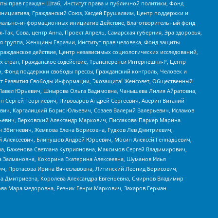
ты прав граждан Штаб, Институт права и публичной политики, Фонд
инициатива, Гражданский Союз, Хасдей Ерушалаим, Центр поддержки и
социально-информационных инициатив Действие, Благотворительный фонд
Так, Сова, центр Анна, Проект Апрель, Самарская губерния, Эра здоровья,
я группа, Женщины Евразии, Институт прав человека, Фонд защиты
Гражданское действие, Центр независимых социологических исследований,
стран, Гражданское содействие, Трансперенси Интернешнл-Р, Центр
н, Фонд поддержки свободы прессы, Гражданский контроль, Человек и
тут Развития Свободы Информации, Экозащита!-Женсовет, Общественный
й Павел Юрьевич, Шнырова Ольга Вадимовна, Чанышева Лилия Айратовна,
ин Сергей Георгиевич, Пивоваров Андрей Сергеевич, Аверин Виталий
вич, Каргалицкий Борис Юльевич, Созаев Валерий Валерьевич, Исламов
льевич, Верховский Александр Маркович, Пислакова-Паркер Марина
н Збигневич, Жемкова Елена Борисовна, Гудков Лев Дмитриевич,
й Алексеевич, Блинушов Андрей Юрьевич, Мосин Алексей Геннадьевич,
а, Баженова Светлана Куприяновна, Максимов Сергей Владимирович,
а Залмановна, Кокорина Екатерина Алексеевна, Шуманов Илья
ч, Протасова Ирина Вячеславовна, Литинский Леонид Борисович,
а Дмитриевна, Королева Александра Евгеньевна, Смирнов Владимир
ова Мара Федоровна, Резник Генри Маркович, Захаров Герман