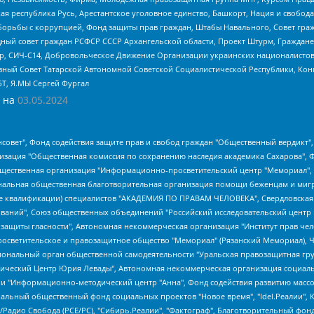
ая республика Русь, Арестантское уголовное единство, Башкорт, Нация и свобода,
орьбы с коррупцией, Фонд защиты прав граждан, Штабы Навального, Совет гражд
ный совет граждан РСФСР СССР Архангельской области, Проект Штурм, Граждане 
tsApp, СИЧ-С14, Добровольческое Движение Организации украинских националисто
ный Совет Татарской Автономной Советской Социалистической Республики, Кон
БТ, Я.МЫ Сергей Фургал
 на
03.05.2024
мная некоммерческая организация "Центр по работе с проблемой насилия "НАСИЛИЮ.НЕТ", Межрегиональный профессиональный союз работников здравоохранения "Альянс врачей", Юридическое лицо, зарегистрированное в Латвийской Республике, SIA "Medusa Project" (регистрационный номер 40103797863, дата регистрации 10.06.2014), Некоммерческая организация "Фонд по борьбе с коррупцией", Автономная некоммерческая организация "Институт права и публичной политики", Баданин Роман Сергеевич, Гликин Максим Александрович, Железнова Мария Михайловна, Лукьянова Юлия Сергеевна, Маетная Елизавета Витальевна, Маняхин Петр Борисович, Чуракова Ольга Владимировна, Ярош Юлия Петровна, Юридическое лицо "The Insider SIA", зарегистрированное в Риге, Латвийская Республика (дата регистрации 26.06.2015), являющееся администратором доменного имени интернет-издания "The Insider SIA", https://theins.ru, Постернак Алексей Евгеньевич, Рубин Михаил Аркадьевич, Анин Роман Александрович, Юридическое лицо Istories fonds, зарегистрированное в Латвийской Республике (регистрационный номер 50008295751, дата регистрации 24.02.2020), Великовский Дмитрий Александрович, Долинина Ирина Николаевна, Мароховская Алеся Алексеевна, Шлейнов Роман Юрьевич, Шмагун Олеся Валентиновна, Общество с ограниченной ответственностью "Альтаир 2021", Общество с ограниченной ответственностью "Вега 2021", Общество с ограниченной ответственностью "Главный редактор 2021", Общество с ограниченной ответственностью "Ромашки монолит", Важенков Артем Валерьевич, Ивановская областная общественная организация "Центр гендерных исследований", Гурман Юрий Альбертович, Медиапроект "ОВД-Инфо", Егоров Владимир Владимирович, Жилинский Владимир Александрович, Общество с ограниченной ответственностью "ЗП", Иванова София Юрьевна, Карезина Инна Павловна, Кильтау Екатерина Викторовна, Петров Алексей Викторович, Пискунов Сергей Евгеньевич, Смирнов Сергей Сергеевич, Тихонов Михаил Сергеевич, Общество с ограниченной ответственностью "ЖУРНАЛИСТ-ИНОСТРАННЫЙ АГЕНТ", Арапова Галина Юрьевна, Вольтская Татьяна Анатольевна, Американская компания "Mason G.E.S. Anonymous Foundation" (США), являющаяся владельцем интернет-издания https://mnews.world/, Компания "Stichting Bellingcat", зарегистрированная в Нидерландах (дата регистрации 11.07.2018), Захаров Андрей Вячеславович, Клепиковская Екатерина Дмитриевна, Общество с ограниченной ответственностью "МЕМО", Перл Роман Александрович, Симонов Евгений Алексеевич, Соловьева Елена Анатольевна, Сотников Даниил Владимирович, Сурначева Елизавета Дмитриевна, Автономная некоммерческая организация по защите прав человека и информированию населения "Якутия – Наше Мнение", Общество с ограниченной ответственностью "Москоу диджитал медиа", с 26.01.2023 Общество с ограниченной ответственностью "Чайка Белые сады", Ветошкина Валерия Валерьевна, Заговора Максим Александрович, Межрегиональное общественное движение "Российская ЛГБТ - сеть", Оленичев Максим Владимирович, Павлов Иван Юрьевич, Скворцова Елена Сергеевна, Общество с ограниченной ответственностью "Как бы инагент", Кочетков Игорь Викторович, Общество с ограниченной ответственностью "Честные выборы", Еланчик Олег Александрович, Общество с ограниченной ответственностью "Нобелевский призыв", Гималова Регина Эмилевна, Григорьев Андрей Валерьевич, Григорьева Алина Александровна, Ассоциация по содействию защите прав призывников, альтернативнослужащих и военнослужащих "Правозащитная группа "Гражданин.Армия.Право", Хисамова Регина Фаритовна, Автономная некоммерческая организация по реализации социально-правовых программ "Лилит", Дальн