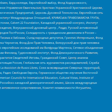
бмен, Бард колледж, Европейский выбор, Фонд Ходорковского,
ное Управление Евангельских Христиан Украинской Христианской Церкви,
огических Предприятий, Церковь Духовной Технологии, Европейская сеть
ий Институт Международных Отношений, КРИМСЬКА ПРАВОЗАХИСНА ГРУПА,
стонии, Calvert 22 Foundation, Канадский украинский конгресс, Институт
ждение, Всеукраинский духовный центр , Риддл, Русский антивоенный
ародов ПостРоссии, Солидарность с гражданским движением в России –
в Тисима и Хабомаи, Съезд народных депутатов, Гринпис Интернешнл, Фонд
ека Чернигов, Фонд Дом Прав Человека, Белорусский дом прав человека
нтр европейских исследований им Вилфрида Мартенса, Сетевое объединение
Чам Финланд, Гудзоновский институт, Фонд Демократического Развития,
актатов Свидетелей Иеговы, Гражданский Совет, Центр анализа
астоящая Россия, Глобальная сеть журналистов-расследователей, Служба
a Asocicion de Rusos Libres, Союз за возвращение Северных территорий,
еста, Радио Свободная Европа, Германское общество изучения Восточной
ouncils for International Education, Cultural Vistas, Institute of
, Российско-канадский демократический альянс, Школа международных
е антивоенное сопротивление, Комитет независимости Ингушетии,