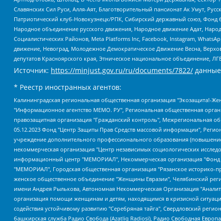
Славянских Сил Руси, Алля-Аят, Благотворительный пансионат Ак Умут, Русск
Патриотический клуб-Новокузнецк/РПК, Сибирский державный союз, Фонд б
Народное объединение русского движения, Народное движение Адат, Народ
Социалистических Районов, Meta Platforms Inc, Facebook, Instagram, Wha
движение, Невоград, Молодежное Демократическое Движение Весна, Верхов
депутатов Красноярского края, Этническое национальное объединение, ЛГ
Источник:
https://minjust.gov.ru/ru/documents/7822/
данные
* Реестр иностранных агентов:
Калининградская региональная общественная организация "Экозащита!-Женсовет", Фонд содействия защите прав и свобод граждан "Общественный вердикт", Фонд "Институт Развития Свободы Информации", Частное учреждение "Информационное агентство МЕМО. РУ", Региональная общественная организация "Общественная комиссия по сохранению наследия академика Сахарова", Фонд поддержки свободы прессы, Санкт-Петербургская общественная правозащитная организация "Гражданский контроль", Межрегиональная общественная организация "Информационно-просветительский центр "Мемориал", Региональный Фонд "Центр Защиты Прав Средств Массовой Информации", с 05.12.2023 Фонд "Центр Защиты Прав Средств массовой информации", Региональная общественная благотворительная организация помощи беженцам и мигрантам "Гражданское содействие", Негосударственное образовательное учреждение дополнительного профессионального образования (повышение квалификации) специалистов "АКАДЕМИЯ ПО ПРАВАМ ЧЕЛОВЕКА", Свердловская региональная общественная организация "Сутяжник", Автономная некоммерческая организация "Центр независимых социологических исследований", Союз общественных объединений "Российский исследовательский центр по правам человека", Региональное общественное учреждение научно-информационный центр "МЕМОРИАЛ", Некоммерческая организация "Фонд защиты гласности", Автономная некоммерческая организация "Институт прав человека", Городская общественная организация "Екатеринбургское общество "МЕМОРИАЛ", Городская общественная организация "Рязанское историко-просветительское и правозащитное общество "Мемориал" (Рязанский Мемориал), Челябинский региональный орган общественной самодеятельности – женское общественное объединение "Женщины Евразии", Челябинский региональный орган общественной самодеятельности "Уральская правозащитная группа", Фонд содействия защите здоровья и социальной справедливости имени Андрея Рылькова, Автономная Некоммерческая Организация "Аналитический Центр Юрия Левады", Автономная некоммерческая организация социальной поддержки населения "Проект Апрель", Региональная общественная организация помощи женщинам и детям, находящимся в кризисной ситуации "Информационно-методический центр "Анна", Фонд содействия развитию массовых коммуникаций и правовому просвещению "Так-так-Так", Фонд содействия устойчивому развитию "Серебряная тайга", Свердловский региональный общественный фонд социальных проектов "Новое время", "Idel.Реалии", Кавказ.Реалии, Крым.Реалии, Телеканал Настоящее Время, Татаро-башкирская служба Радио Свобода (Azatliq Radiosi), Радио Свободная Европа/Радио Свобода (PCE/PC), "Сибирь.Реалии", "Фактограф", Благотворительный фонд помощи осужденным и их семьям, Автономная некоммерческая организация "Институт глобализации и социальных движений", Фонд "В защиту прав заключенных", Частное учреждение "Центр поддержки и содействия развитию средств массовой информации", Пензенский региональный общественный благотворительный фонд "Гражданский союз", "Север.Реалии", Некоммерческая организация Фонд "Правовая инициатива", Общество с ограниченной ответственностью "Радио Свободная Европа/Радио Свобода", Чешское информационное агентство "MEDIUM-ORIENT", Красноярская региональная общественная организация "Мы против СПИДа", Камалягин Денис Николаевич, Маркелов Сергей Евгеньевич, Пономарев Лев Александрович, Савицкая Людмила Алексеевна, Автоно