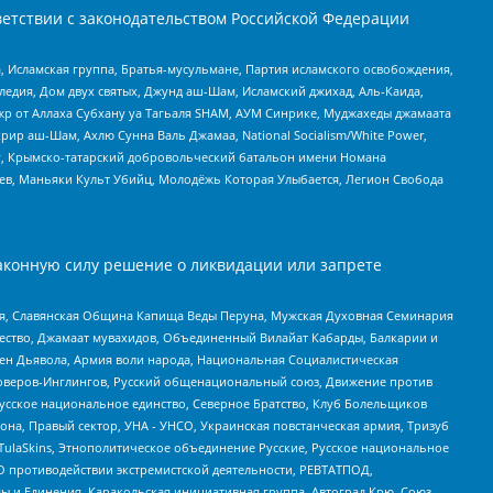
етствии с законодательством Российской Федерации
 Исламская группа, Братья-мусульмане, Партия исламского освобождения,
едия, Дом двух святых, Джунд аш-Шам, Исламский джихад, Аль-Каида,
жр от Аллаха Субхану уа Тагьаля SHAM, АУМ Синрике, Муджахеды джамаата
рир аш-Шам, Ахлю Сунна Валь Джамаа, National Socialism/White Power,
рг, Крымско-татарский добровольческий батальон имени Номана
оев, Маньяки Культ Убийц, Молодёжь Которая Улыбается, Легион Свобода
аконную силу решение о ликвидации или запрете
ья, Славянская Община Капища Веды Перуна, Мужская Духовная Семинария
щество, Джамаат мувахидов, Объединенный Вилайат Кабарды, Балкарии и
ден Дьявола, Армия воли народа, Национальная Социалистическая
роверов-Инглингов, Русский общенациональный союз, Движение против
усское национальное единство, Северное Братство, Клуб Болельщиков
а, Правый сектор, УНА - УНСО, Украинская повстанческая армия, Тризуб
 TulaSkins, Этнополитическое объединение Русские, Русское национальное
О противодействии экстремистской деятельности, РЕВТАТПОД,
ы и Единения, Каракольская инициативная группа, Автоград Крю, Союз