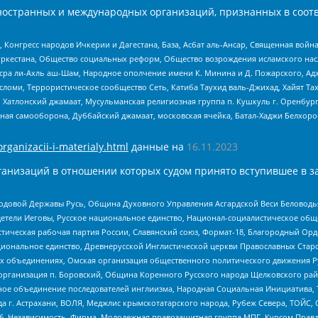
ностранных и международных организаций, признанных в соотв
нгресс народов Ичкерии и Дагестана, База, Асбат аль-Ансар, Священная война,
уркестана, Общество социальных реформ, Общество возрождения исламского насл
Нусра ли-Ахль аш-Шам, Народное ополчение имени К. Минина и Д. Пожарского, Ад
сломи, Террористическое сообщество Сеть, Катиба Таухид валь-Джихад, Хайят Тах
, Хатлонский джамаат, Мусульманская религиозная группа п. Кушкуль г. Оренбу
ная самооборона, Дуббайский джамаат, московская ячейка, Батал-Хаджи Белхор
organizacii-i-materialy.html
данные на
16.11.2023
анизаций в отношении которых судом принято вступившее в з
 Родовой Державы Русь, Община Духовного Управления Асгардской Веси Беловод
детели Иеговы, Русское национальное единство, Национал-социалистическое об
истическая рабочая партия России, Славянский союз, Формат-18, Благородный Ор
ациональное единство, Древнерусской Инглистической церкви Православных Ста
ных объединениях, Омская организация общественного политического движения Р
рганизация п. Боровский, Община Коренного Русского народа Щелковского район
гиозное объединение последователей инглиизма, Народная Социальная Инициатива,
 г. Астрахани, ВОЛЯ, Меджлис крымскотатарского народа, Рубеж Севера, ТОЙС, 
6, Независимость, Фирма, Молодежная правозащитная группа МПГ, Курсом Правд