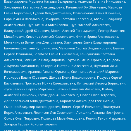
Владимировна, Чуркина Наталья Валерьевна, Акимова Татьяна Николаевна,
Золотарева Екатерина Александровна, Рачинский Ян Збигневич, Жемкова
Елена Борисовна, Гудков Лев Дмитриевич, Илларионова Юлия Юрьевна,
Саранг Анна Васильевна, Захарова Светлана Сергеевна, Аверин Владимир
Анатольевич, Щур Татьяна Михайловна, Щур Николай Алексеевич,
Блинушов Андрей Юрьевич, Мосин Алексей Геннадьевич, Гефтер Валентин
Михайлович, Симонов Алексей Кириллович, Флиге Ирина Анатольевна,
Мельникова Валентина Дмитриевна, Вититинова Елена Владимировна,
Баженова Светлана Куприяновна, Максимов Сергей Владимирович, Беляев
Сергей Иванович, Голубева Елена Николаевна, Ганнушкина Светлана
Алексеевна, Закс Елена Владимировна, Буртина Елена Юрьевна, Гендель
Людмила Залмановна, Кокорина Екатерина Алексеевна, Шуманов Илья
Вячеславович, Арапова Галина Юрьевна, Свечников Анатолий Мариевич,
Прохоров Вадим Юрьевич, Шахова Елена Владимировна, Подузов Сергей
Васильевич, Протасова Ирина Вячеславовна, Литинский Леонид Борисович,
Лукашевский Сергей Маркович, Бахмин Вячеслав Иванович, Шабад
Анатолий Ефимович, Сухих Дарья Николаевна, Орлов Олег Петрович,
Добровольская Анна Дмитриевна, Королева Александра Евгеньевна,
Смирнов Владимир Александрович, Вицин Сергей Ефимович, Золотухин
Борис Андреевич, Левинсон Лев Семенович, Локшина Татьяна Иосифовна,
Орлов Олег Петрович, Полякова Мара Федоровна, Резник Генри Маркович,
Захаров Герман Константинович