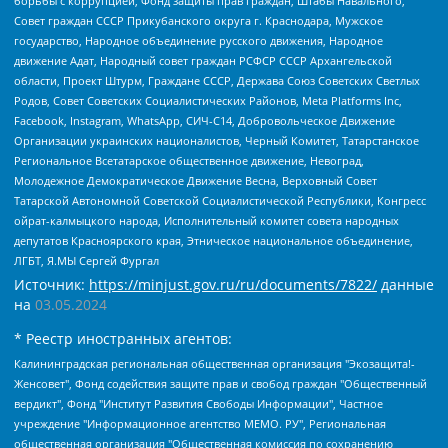
борьбы с коррупцией, Фонд защиты прав граждан, Штабы Навального,
Совет граждан СССР Прикубанского округа г. Краснодара, Мужское
государство, Народное объединение русского движения, Народное
движение Адат, Народный совет граждан РСФСР СССР Архангельской
области, Проект Штурм, Граждане СССР, Держава Союз Советских Светлых
Родов, Совет Советских Социалистических Районов, Meta Platforms Inc,
Facebook, Instagram, WhatsApp, СИЧ-С14, Добровольческое Движение
Организации украинских националистов, Черный Комитет, Татарстанское
Региональное Всетатарское общественное движение, Невоград,
Молодежное Демократическое Движение Весна, Верховный Совет
Татарской Автономной Советской Социалистической Республики, Конгресс
ойрат-калмыцкого народа, Исполнительный комитет совета народных
депутатов Красноярского края, Этническое национальное объединение,
ЛГБТ, Я.МЫ Сергей Фургал
Источник:
https://minjust.gov.ru/ru/documents/7822/
данные
на
03.05.2024
* Реестр иностранных агентов:
Калининградская региональная общественная организация "Экозащита!-Женсовет", Фонд содействия защите прав и свобод граждан "Общественный вердикт", Фонд "Институт Развития Свободы Информации", Частное учреждение "Информационное агентство МЕМО. РУ", Региональная общественная организация "Общественная комиссия по сохранению наследия академика Сахарова", Фонд поддержки свободы прессы, Санкт-Петербургская общественная правозащитная организация "Гражданский контроль", Межрегиональная общественная организация "Информационно-просветительский центр "Мемориал", Региональный Фонд "Центр Защиты Прав Средств Массовой Информации", с 05.12.2023 Фонд "Центр Защиты Прав Средств массовой информации", Региональная общественная благотворительная организация помощи беженцам и мигрантам "Гражданское содействие", Негосударственное образовательное учреждение дополнительного профессионального образования (повышение квалификации) специалистов "АКАДЕМИЯ ПО ПРАВАМ ЧЕЛОВЕКА", Свердловская региональная общественная организация "Сутяжник", Автономная некоммерческая организация "Центр независимых социологических исследований", Союз общественных объединений "Российский исследовательский центр по правам человека", Региональное общественное учреждение научно-информационный центр "МЕМОРИАЛ", Некоммерческая организация "Фонд защиты гласности", Автономная некоммерческая организация "Институт прав человека", Городская общественная организация "Екатеринбургское общество "МЕМОРИАЛ", Городская общественная организация "Рязанское историко-просветительское и правозащитное общество "Мемориал" (Рязанский Мемориал), Челябинский региональный орган общественной самодеятельности – женское общественное объединение "Женщины Евразии", Челябинский региональный орган общественной самодеятельности "Уральская правозащитная группа", Фонд содействия защите здоровья и социальной справедливости имени Андрея Рылькова, Автономная Некоммерческая Организация "Аналитический Центр Юрия Левады", Автономная некоммерческая организация социальной поддержки населения "Проект Апрель", Региональная общественная организация помощи женщинам и детям, находящимся в кризисной ситуации "Информационно-методический центр "Анна", Фонд содействия развитию массовых коммуникаций и правовому просвещению "Так-так-Так", Фонд содействия устойчивому развитию "Серебряная тайга", Свердловский региональный общественный фонд социальных проектов "Новое время", "Idel.Реалии", Кавказ.Реалии, Крым.Реалии, Телеканал Настоящее Время, Татаро-башкирская служба Радио Свобода (Azatliq Radiosi), Радио Свободная Европа/Радио Свобода (PCE/PC), "Сибирь.Реалии", "Фактограф", Благотворительный фонд помощи осужденным и их семьям, Автономная некоммерческая организация "Институт глобализации и социальных движений", Фонд "В защиту прав заключенных", Частное учреждение "Центр поддержки и содействия развитию средств массовой информации", Пензенский региональный общественный благотворительный фонд "Гражданский союз", "Север.Реалии", Некоммерческая организация Фонд "Правовая инициатива", Общество с ограниченной ответственностью "Радио Свободная Европа/Радио Свобода", Чешское информационное агентство "MEDIUM-ORIENT", Красноярская региональная общественная организация "Мы против СПИДа", Камалягин Денис Николаевич, Маркелов Сергей Евгеньевич, Пономарев Лев Александрович, Савицкая Людмила Алексеевна, Автономная некоммерческая организация "Центр по работе с проблемой насилия "НАСИЛИЮ.НЕТ", Межрегиональный профессиональный союз работников здравоохранения "Альянс врачей", Юридическое лицо, зарегистрированное в Латвийской Республике, SIA "Medusa Project" (регистрационный номер 40103797863, дата регистрации 10.06.2014), Некоммерческая организация "Фонд по борьбе с коррупцией", Автономная некоммерческая организация "Институт права и публичной политики", Баданин Роман Сергеевич, Гликин Максим Александрович, Железнова Мария Михайловна, Лукьянова Юлия Сергеевна, Маетная Елизавета Витальевна, Маняхин Петр Борисович, Чуракова Ольга Владимировна, Ярош Юлия Петровна, Юридическое лицо "The Insider SIA", зарегистрированное в Риге, Латвийская Республика (дата регистрации 26.06.2015), являющееся администратором доменного имени интернет-издания "The Insider SIA", https://theins.ru, Постернак Алексей Евгеньевич, Рубин Михаил Аркадьевич, Анин Роман Александрович, Юридическое лицо Istories fonds, зарегистрированное в Латвийской Республике (регистрационный номер 50008295751, дата регистрации 24.02.2020), Великовский Дмитрий Александрович, Долинина Ирина Николаевна, Мароховская Алеся Алексеевна, Шлейнов Роман Юрьевич, Шмагун Олеся Валентиновна, Общество с ограниченной ответственностью "Альтаир 2021", Общество с ограниченной ответственностью "Вега 2021", Общество с ограниченной ответственностью "Главный редактор 2021", Общество с ограниченной ответственностью "Ромашки монолит", Важенков Артем Валерьевич, Ивановская областная общественная организация "Центр гендерных исследований", Гурман Юрий Альбертович, Медиапроект "ОВД-Инфо", Егоров Владимир Владимирович, Жилинский Владимир Александрович, Общество с ограниченной ответственностью "ЗП", Иванова София Юрьевна, Карезина Инна Павловна, Кильтау Екатерина Викторовна, Петров Алексей Викторович, Пискунов Сергей Евгеньевич, Смирнов Сергей Сергеевич, Тихонов Михаил Сергеевич, Общество с ограниченной ответственностью "ЖУРНАЛИСТ-ИНОСТРАННЫЙ АГЕНТ", Арапова Галина Юрьевна, Вольтская Татьяна Анатольевна, Американская компания "Mason G.E.S. Anonymous Foundation" (США), являющаяся владельцем интернет-издания https://mnews.world/, Компания "Stichting Bellingcat", зарегистрированная в Нидерландах (дата регистрации 11.07.2018), Захаров Андрей Вячеславович, Клепиковская Екатерина Дмитриевна, Общество с ограниченной ответственностью "МЕМО", Перл Роман Александрович, Симонов Евгений Алексеевич, Соловьева Елена Анатольевна, Сотников Даниил Владимирович, Сурначева Елизавета Дмитриевна, Автономная некоммерческая организация по защите прав человека и информированию населения "Якутия – Наше Мнение", Общество с ограниченной ответственностью "Москоу диджитал медиа", с 26.01.2023 Общество с ограниченной ответственностью "Чайка Белые сады", Ветошкина Валерия Валерьевна, Заговора Максим Александрович, Межрегиональное общественное движение "Российская ЛГБТ - сеть", Оленичев Максим Владимирович, Павлов Иван Юрьевич, Скворцова Елена Сергеевна, Общество с ограниченной ответственностью "Как бы инагент", Кочетков Игорь Викторович, Общество с ограниченной ответственностью "Честные выборы", Еланчик Олег Александрович, Общество с ограниченной ответственностью "Нобелевский призыв", Гималова Регина Эмилевна, Григорьев Андрей Валерьевич, Григорьева Алина Александровна, Ассоциация по содействию защите прав призывников, альтернативнослужащих и военнослужащих "Правозащитная группа "Гражданин.Армия.Право", Хисамова Регина Фаритовна, Автономная некоммерческая организация по реализации социально-правовых программ "Лилит", Дальневосточное общественное движение "Маяк", Санкт-Петербургская ЛГБТ-инициативная группа "Выход", Инициативная группа ЛГБТ+ "Реверс", Алексеев Андрей Викторович, Бекбулатова Таисия Львовна, Беляев Иван Михайлович, Владыкина Елена Сергеевна, Гельман Марат Александрович, Никульшина Вероника Юрьевна, Толоконникова Надежда Андреевна, Шендерович Виктор Анатольевич, Общество с ограниченной ответственностью "Данное сообщение", Общество с ограниченной ответственностью Издательский дом "Новая глава", Айнбиндер Александра Александровна, Московский комьюнити-центр для ЛГБТ+инициатив, Благотворительный фонд развития филантропии, Deutsche Welle (Германия, Kurt-Schumacher-Strasse 3, 53113 Bonn), Борзунова Мария Михайловна, Воробьев Виктор Викторович, Голубева Анна Львовна, Константинова Алла Михайловна, Малкова Ирина Владимировна, Мурадов Мурад Абдулгалимович, Осетинская Елизавета Николаевна, Понасенков Евгений Николаевич, Ганапольский Матвей Юрьевич, Киселев Евгений Алексеевич, Борухович Ирина Григорьевна, Дремин Иван Тимофеевич, Дубровский Дмитрий Викторович, Красноярская региональная общественная организация поддержки и развития альтернативных образовательных технологий и межкультурных коммуникаций "ИНТЕРРА", Маяковская Екатерина Алексеевна, Фейгин Марк Захарович, Филимонов Андрей Викторович, Дзугкоева Регина Николаевна, Доброхотов Роман Александрович, Дудь Юрий Александрович, Елкин Сергей Владимирович, Кругликов Кирилл Игоревич, Сабунаева Мария Леонидовна, Семенов Алексей Владимирович, Шаинян Карен Багратович, Шульман Екатерина Михайловна, Асафьев Артур Валерьевич, Вахштайн Виктор Семенович, Венедиктов Алексей Алексеевич, Лушникова Екатерина Евгеньевна, Волков Леонид Михайлович, Невзоров Александр Глебович, Пархоменко Сергей Борисович, Сироткин Ярослав Николаевич, Кара-Мурза Владимир Владимирович, Баранова Наталья Владимировна, Гозман Леонид Яковлевич, Кагарлицкий Борис Юльевич, Климарев Михаил Валерьевич, Милов Владимир Станиславович, Автономная некоммерческая организация Краснодарский центр современного искусства "Типография", Моргенштерн Алишер Тагирович, Соболь Любовь Эдуардовна, Общество с ограниченной ответственностью "ЛИЗА НОРМ", Каспаров Гарри Кимович, Ходорковский Михаил Борисович, Общество с ограниченной ответственностью "Апрельские тезисы", Данилович Ирина Брониславовна, Кашин Олег Владимирович, Петров Николай Владимирович, Пивоваров Алексей Владимирович, Соколов Михаил Владимирович, Цветкова Юлия Владимировна, Чичваркин Евгений Александрович, Комитет против пыток/Команда против пыток, Общество с ограниченной ответственностью "Первый научный", Общество с ограниченной ответственностью "Вертолет и ко", Белоцерковская Вероника Борисовна, Кац Максим Евгеньевич, Лазарева Татьяна Юрьевна, Шаведдинов Руслан Табризович, Яшин Илья Валерьевич, Общество с ограниченной ответственностью "Иноагент ААВ", Алешковский Дмитрий Петрович, Альбац Евгения Марковна, Быков Дмитрий Львович, Галямина Юлия Евгеньевна, Лойко Сергей Леонидович, Мартынов Кирилл Константинович, Медведев Сергей Александрович, Крашенинников Федор Геннадиевич, Гордеева Катерина Вл