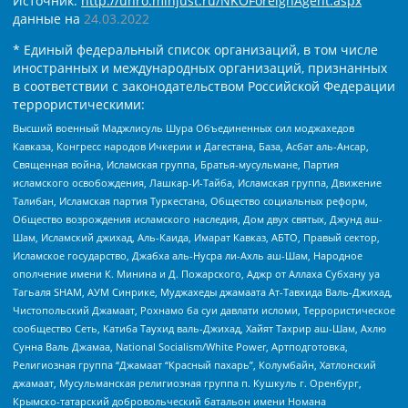
Источник:
http://unro.minjust.ru/NKOForeignAgent.aspx
данные на
24.03.2022
* Единый федеральный список организаций, в том числе
иностранных и международных организаций, признанных
в соответствии с законодательством Российской Федерации
террористическими:
Высший военный Маджлисуль Шура Объединенных сил моджахедов
Кавказа, Конгресс народов Ичкерии и Дагестана, База, Асбат аль-Ансар,
Священная война, Исламская группа, Братья-мусульмане, Партия
исламского освобождения, Лашкар-И-Тайба, Исламская группа, Движение
Талибан, Исламская партия Туркестана, Общество социальных реформ,
Общество возрождения исламского наследия, Дом двух святых, Джунд аш-
Шам, Исламский джихад, Аль-Каида, Имарат Кавказ, АБТО, Правый сектор,
Исламское государство, Джабха аль-Нусра ли-Ахль аш-Шам, Народное
ополчение имени К. Минина и Д. Пожарского, Аджр от Аллаха Субхану уа
Тагьаля SHAM, АУМ Синрике, Муджахеды джамаата Ат-Тавхида Валь-Джихад,
Чистопольский Джамаат, Рохнамо ба суи давлати исломи, Террористическое
сообщество Сеть, Катиба Таухид валь-Джихад, Хайят Тахрир аш-Шам, Ахлю
Сунна Валь Джамаа, National Socialism/White Power, Артподготовка,
Религиозная группа “Джамаат “Красный пахарь”, Колумбайн, Хатлонский
джамаат, Мусульманская религиозная группа п. Кушкуль г. Оренбург,
Крымско-татарский добровольческий батальон имени Номана