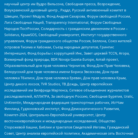
научный центр им Вудро Вильсона, Свободная пресса, Возрождение,
Всеукраинский духовный центр , Риддл, Русский антивоенный комитет в
Швеции, Проект Медуза, Фонд Андрея Сахарова, Форум свободной России,
Лига Свободных Наций, Transparеncy International, Форум Свободных
Народов ПостРоссии, Солидарность с гражданским движением в России –
Solidarus, КрымSOS, Свободный университет, Институт государственного
управления, Форум гражданского общества Россия, Беллона, Союз жителей
островов Тисима и Хабомаи, Съезд народных депутатов, Гринпис
Интернешнл, Фонд борьбы с коррупцией Инк, Завет церквей TCCN, Агора,
Всемирный фонд природы, BDR Novaja Gazeta-Europe, Алтай проект,
Образовательный дом прав человека Чернигов, Фонд Дом Прав Человека,
Белорусский дом прав человека имени Бориса Звозскова, Дом прав
человека Тбилиси, Дом прав человека Ереван, Дом прав человека Крым,
Центр дикого лосося, TVR Studios, ТВ Дождь, Центр европейских
исследований им Вилфрида Мартенса, Сетевое объединение журналистов
расследователей, АЛЛАТРА, За свободную Россию, Свободная Бурятия, Uralic,
UnKremlin, Международная федерация транспортных рабочих, ИстЧам
Финланд, Гудзоновский институт, Фонд Демократического Развития,
Комитет-2024, Центрально-Европейский университет, Центр
восточноевропейских и международных исследований, Общество
Сторожевой башни, Библии и трактатов Свидетелей Иеговы, Гражданский
Совет, Центр анализа европейской политики, Академическая сеть Восточная