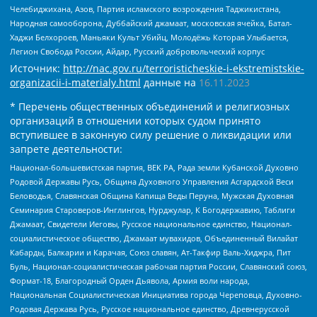
Челебиджихана, Азов, Партия исламского возрождения Таджикистана,
Народная самооборона, Дуббайский джамаат, московская ячейка, Батал-
Хаджи Белхороев, Маньяки Культ Убийц, Молодёжь Которая Улыбается,
Легион Свобода России, Айдар, Русский добровольческий корпус
Источник:
http://nac.gov.ru/terroristicheskie-i-ekstremistskie-
organizacii-i-materialy.html
данные на
16.11.2023
* Перечень общественных объединений и религиозных
организаций в отношении которых судом принято
вступившее в законную силу решение о ликвидации или
запрете деятельности:
Национал-большевистская партия, ВЕК РА, Рада земли Кубанской Духовно
Родовой Державы Русь, Община Духовного Управления Асгардской Веси
Беловодья, Славянская Община Капища Веды Перуна, Мужская Духовная
Семинария Староверов-Инглингов, Нурджулар, К Богодержавию, Таблиги
Джамаат, Свидетели Иеговы, Русское национальное единство, Национал-
социалистическое общество, Джамаат мувахидов, Объединенный Вилайат
Кабарды, Балкарии и Карачая, Союз славян, Ат-Такфир Валь-Хиджра, Пит
Буль, Национал-социалистическая рабочая партия России, Славянский союз,
Формат-18, Благородный Орден Дьявола, Армия воли народа,
Национальная Социалистическая Инициатива города Череповца, Духовно-
Родовая Держава Русь, Русское национальное единство, Древнерусской