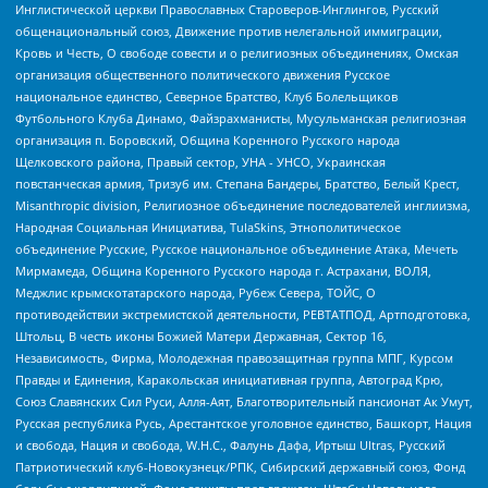
Инглистической церкви Православных Староверов-Инглингов, Русский
общенациональный союз, Движение против нелегальной иммиграции,
Кровь и Честь, О свободе совести и о религиозных объединениях, Омская
организация общественного политического движения Русское
национальное единство, Северное Братство, Клуб Болельщиков
Футбольного Клуба Динамо, Файзрахманисты, Мусульманская религиозная
организация п. Боровский, Община Коренного Русского народа
Щелковского района, Правый сектор, УНА - УНСО, Украинская
повстанческая армия, Тризуб им. Степана Бандеры, Братство, Белый Крест,
Misanthropic division, Религиозное объединение последователей инглиизма,
Народная Социальная Инициатива, TulaSkins, Этнополитическое
объединение Русские, Русское национальное объединение Атака, Мечеть
Мирмамеда, Община Коренного Русского народа г. Астрахани, ВОЛЯ,
Меджлис крымскотатарского народа, Рубеж Севера, ТОЙС, О
противодействии экстремистской деятельности, РЕВТАТПОД, Артподготовка,
Штольц, В честь иконы Божией Матери Державная, Сектор 16,
Независимость, Фирма, Молодежная правозащитная группа МПГ, Курсом
Правды и Единения, Каракольская инициативная группа, Автоград Крю,
Союз Славянских Сил Руси, Алля-Аят, Благотворительный пансионат Ак Умут,
Русская республика Русь, Арестантское уголовное единство, Башкорт, Нация
и свобода, Нация и свобода, W.H.С., Фалунь Дафа, Иртыш Ultras, Русский
Патриотический клуб-Новокузнецк/РПК, Сибирский державный союз, Фонд