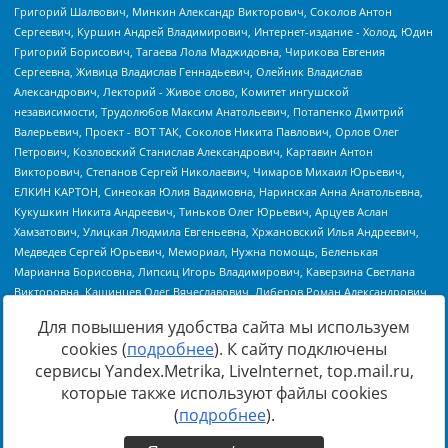
Для повышения удобства сайта мы используем
cookies (
подробнее
). К сайту подключены
сервисы Yandex.Metrika, LiveInternet, top.mail.ru,
Источник:
https://minjust.gov.ru/uploaded/files/reestr-
которые также используют файлы cookies
inostrannyih-agentov-22-03-2024.pdf
данные на
22.03.2024
(
подробнее
).