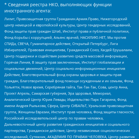
* Сведения реестра НКО, выполняющих функции
иностранного агента:
Лилит, Правозащитная группа Гражданин.Армия.Право, Нижегородский
центр немецкой и европейской культуры, Центр гендерных исследований,
Фонд защиты прав граждан Штаб, Институт права и публичной политики,
Фонд борьбы с коррупцией, Альянс врачей, НАСИЛИЮ.НЕТ, Мы против
СПИДа, СВЕЧА, Гуманитарное действие, Открытый Петербург, Лига
Избирателей, Правовая инициатива, Гражданский Союз, Хасдей Ерушалаим,
Центр поддержки и содействия развитию средств массовой информации,
Горячая Линия, В защиту прав заключенных, Институт глобализации и
социальных движений, Центр социально-информационных инициатив
Действие, Благотворительный фонд охраны здоровья и защиты прав
граждан, Благотворительный фонд помощи осужденным и их семьям, Фонд
Тольятти, Новое время, Серебряная тайга, Так-Так-Так, Сова, центр Анна,
Проект Апрель, Самарская губерния, Эра здоровья, Мемориал,
Аналитический Центр Юрия Левады, Издательство Парк Гагарина, Фонд
имени Андрея Рылькова, Сфера, Центр СИБАЛЬТ, Уральская правозащитная
группа, Женщины Евразии, Институт прав человека, Фонд защиты гласности,
Российский исследовательский центр по правам человека,
Дальневосточный центр развития гражданских инициатив и социального
партнерства, Гражданское действие, Центр независимых социологических
исследований, Сутяжник, АКАДЕМИЯ ПО ПРАВАМ ЧЕЛОВЕКА, Центр развития