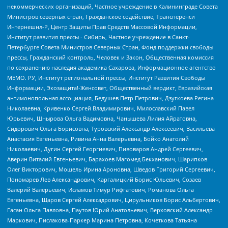
некоммерческих организаций, Частное учреждение в Калининграде Совета
Министров северных стран, Гражданское содействие, Трансперенси
Интернешнл-Р, Центр Защиты Прав Средств Массовой Информации,
Институт развития прессы - Сибирь, Частное учреждение в Санкт-
Петербурге Совета Министров Северных Стран, Фонд поддержки свободы
прессы, Гражданский контроль, Человек и Закон, Общественная комиссия
по сохранению наследия академика Сахарова, Информационное агентство
МЕМО. РУ, Институт региональной прессы, Институт Развития Свободы
Информации, Экозащита!-Женсовет, Общественный вердикт, Евразийская
антимонопольная ассоциация, Бедушев Петр Петрович, Дзугкоева Регина
Николаевна, Кривенко Сергей Владимирович, Милославский Павел
Юрьевич, Шнырова Ольга Вадимовна, Чанышева Лилия Айратовна,
Сидорович Ольга Борисовна, Туровский Александр Алексеевич, Васильева
Анастасия Евгеньевна, Ривина Анна Валерьевна, Бойко Анатолий
Николаевич, Дугин Сергей Георгиевич, Пивоваров Андрей Сергеевич,
Аверин Виталий Евгеньевич, Барахоев Магомед Бекханович, Шарипков
Олег Викторович, Мошель Ирина Ароновна, Шведов Григорий Сергеевич,
Пономарев Лев Александрович, Каргалицкий Борис Юльевич, Созаев
Валерий Валерьевич, Исламов Тимур Рифгатович, Романова Ольга
Евгеньевна, Щаров Сергей Алексадрович, Цирульников Борис Альбертович,
Гасан Ольга Павловна, Паутов Юрий Анатольевич, Верховский Александр
Маркович, Пислакова-Паркер Марина Петровна, Кочеткова Татьяна