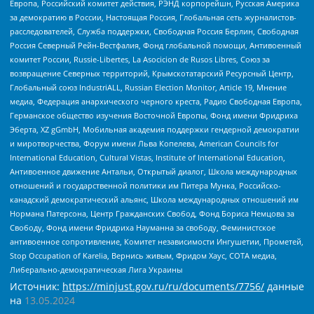
Европа, Российский комитет действия, РЭНД корпорейшн, Русская Америка
за демократию в России, Настоящая Россия, Глобальная сеть журналистов-
расследователей, Служба поддержки, Свободная Россия Берлин, Свободная
Россия Северный Рейн-Вестфалия, Фонд глобальной помощи, Антивоенный
комитет России, Russie-Libertes, La Asocicion de Rusos Libres, Союз за
возвращение Северных территорий, Крымскотатарский Ресурсный Центр,
Глобальный союз IndustriALL, Russian Election Monitor, Article 19, Мнение
медиа, Федерация анархического черного креста, Радио Свободная Европа,
Германское общество изучения Восточной Европы, Фонд имени Фридриха
Эберта, XZ gGmbH, Мобильная академия поддержки гендерной демократии
и миротворчества, Форум имени Льва Копелева, American Councils for
International Education, Cultural Vistas, Institute of International Education,
Антивоенное движение Антальи, Открытый диалог, Школа международных
отношений и государственной политики им Питера Мунка, Российско-
канадский демократический альянс, Школа международных отношений им
Нормана Патерсона, Центр Гражданских Свобод, Фонд Бориса Немцова за
Свободу, Фонд имени Фридриха Науманна за свободу, Феминистское
антивоенное сопротивление, Комитет независимости Ингушетии, Прометей,
Stop Occupation of Karelia, Вернись живым, Фридом Хаус, СОТА медиа,
Либерально-демократическая Лига Украины
Источник:
https://minjust.gov.ru/ru/documents/7756/
данные
на
13.05.2024