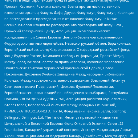
Человек в беде, Европейский фонд за демократию, Джеймстаунский фонд,
Прожект Хармони, Родники дракона, Врачи против насильственного
извлечения органов, Фалунь Дафа, Друзья Фалуньгун, Фалуньгун, Коалиция
по расследованию преследования в отношении Фалуньгун в Китае,
Всемирная организация по расследованию преследований Фалуньгун,
Пражский гражданский центр, Ассоциация школ политических
исследований при Совете Европы, Центр либеральной современности,
Форум русскоязычных европейцев, Немецко-русский обмен, Бард колледж,
Европейский выбор, Фонд Ходорковского, Оксфордский российский фонд,
Фонд Будущее России, Компания свободы информации, Проект Медиа,
Международное партнерство за права человека, Духовное Управление
Евангельских Христиан Украинской Христианской Церкви, Новое
Поколение, Духовное Учебное Заведение Международный Библейский
Колледж, Международное христианское движение, Всемирный Институт
Саентологических Предприятий, Церковь Духовной Технологии,
Европейская сеть организаций по наблюдению за выборами, Республика
Польша, СВОБОДНЫЙ ИДЕЛЬ-УРАЛ, Ассоциация развития журналистики,
IStories fonds, Королевский Институт Международных Отношений,
КРИМСЬКА ПРАВОЗАХИСНА ГРУПА, Фонд имени Генриха Бёлля, Stichting
Bellingcat, Bellingcat Ltd, The Insider, Институт правовой инициативы
Центральной и Восточной Европы, Фонд Открытой Эстонии, Calvert 22
Foundation, Канадский украинский конгресс, Институт Макдональда-Лорье,
Украинская национальная федерация Канады, Декабристы, Международный