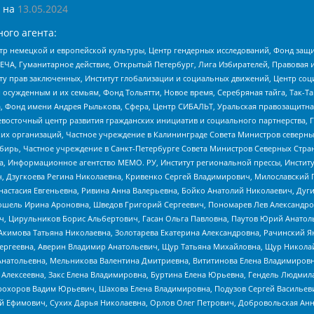
 на
13.05.2024
ого агента:
р немецкой и европейской культуры, Центр гендерных исследований, Фонд защи
ЧА, Гуманитарное действие, Открытый Петербург, Лига Избирателей, Правовая 
иту прав заключенных, Институт глобализации и социальных движений, Центр 
ужденным и их семьям, Фонд Тольятти, Новое время, Серебряная тайга, Так-Так-
, Фонд имени Андрея Рылькова, Сфера, Центр СИБАЛЬТ, Уральская правозащитна
невосточный центр развития гражданских инициатив и социального партнерства, 
 организаций, Частное учреждение в Калининграде Совета Министров северных 
бирь, Частное учреждение в Санкт-Петербурге Совета Министров Северных Стра
а, Информационное агентство МЕМО. РУ, Институт региональной прессы, Инсти
ч, Дзугкоева Регина Николаевна, Кривенко Сергей Владимирович, Милославски
настасия Евгеньевна, Ривина Анна Валерьевна, Бойко Анатолий Николаевич, Дуг
ошель Ирина Ароновна, Шведов Григорий Сергеевич, Пономарев Лев Александро
ч, Цирульников Борис Альбертович, Гасан Ольга Павловна, Паутов Юрий Анато
Акимова Татьяна Николаевна, Золотарева Екатерина Александровна, Рачинский Я
Сергеевна, Аверин Владимир Анатольевич, Щур Татьяна Михайловна, Щур Никола
Анатольевна, Мельникова Валентина Дмитриевна, Вититинова Елена Владимировн
 Алексеевна, Закс Елена Владимировна, Буртина Елена Юрьевна, Гендель Людмил
рохоров Вадим Юрьевич, Шахова Елена Владимировна, Подузов Сергей Васильеви
й Ефимович, Сухих Дарья Николаевна, Орлов Олег Петрович, Добровольская Анн