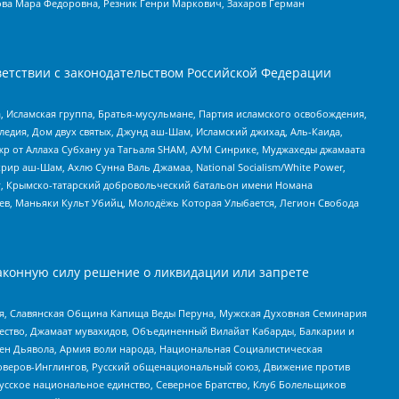
ова Мара Федоровна, Резник Генри Маркович, Захаров Герман
етствии с законодательством Российской Федерации
 Исламская группа, Братья-мусульмане, Партия исламского освобождения,
едия, Дом двух святых, Джунд аш-Шам, Исламский джихад, Аль-Каида,
жр от Аллаха Субхану уа Тагьаля SHAM, АУМ Синрике, Муджахеды джамаата
рир аш-Шам, Ахлю Сунна Валь Джамаа, National Socialism/White Power,
рг, Крымско-татарский добровольческий батальон имени Номана
оев, Маньяки Культ Убийц, Молодёжь Которая Улыбается, Легион Свобода
аконную силу решение о ликвидации или запрете
ья, Славянская Община Капища Веды Перуна, Мужская Духовная Семинария
щество, Джамаат мувахидов, Объединенный Вилайат Кабарды, Балкарии и
ден Дьявола, Армия воли народа, Национальная Социалистическая
роверов-Инглингов, Русский общенациональный союз, Движение против
усское национальное единство, Северное Братство, Клуб Болельщиков