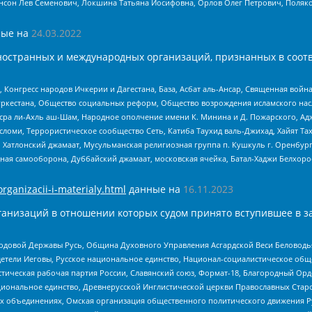
нсон Лев Семенович, Локшина Татьяна Иосифовна, Орлов Олег Петрович, Поляк
ые на
24.03.2022
ностранных и международных организаций, признанных в соотв
нгресс народов Ичкерии и Дагестана, База, Асбат аль-Ансар, Священная война,
уркестана, Общество социальных реформ, Общество возрождения исламского насл
Нусра ли-Ахль аш-Шам, Народное ополчение имени К. Минина и Д. Пожарского, Ад
сломи, Террористическое сообщество Сеть, Катиба Таухид валь-Джихад, Хайят Тах
, Хатлонский джамаат, Мусульманская религиозная группа п. Кушкуль г. Оренбу
ная самооборона, Дуббайский джамаат, московская ячейка, Батал-Хаджи Белхор
organizacii-i-materialy.html
данные на
16.11.2023
анизаций в отношении которых судом принято вступившее в з
 Родовой Державы Русь, Община Духовного Управления Асгардской Веси Беловод
детели Иеговы, Русское национальное единство, Национал-социалистическое об
истическая рабочая партия России, Славянский союз, Формат-18, Благородный Ор
ациональное единство, Древнерусской Инглистической церкви Православных Ста
ных объединениях, Омская организация общественного политического движения Р