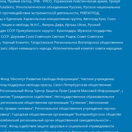
а, Правый сектор, УНА - УНСО, Украинская повстанческая армия, Тризуб
 TulaSkins, Этнополитическое объединение Русские, Русское национальное
О противодействии экстремистской деятельности, РЕВТАТПОД,
ы и Единения, Каракольская инициативная группа, Автоград Крю, Союз
 Нация и свобода, W.H.С., Фалунь Дафа, Иртыш Ultras, Русский
ан СССР Прикубанского округа г. Краснодара, Мужское государство,
СССР, Держава Союз Советских Светлых Родов, Совет Советских
в, Черный Комитет, Татарстанское Региональное Всетатарское общественное
гресс ойрат-калмыцкого народа, Исполнительный комитет совета народных
евосточное общественное движение "Маяк", Санкт-Петербургская ЛГБТ-инициативная группа "Выход", Инициативная группа ЛГБТ+ "Реверс", Алексеев Андрей Викторович, Бекбулатова Таисия Львовна, Беляев Иван Михайлович, Владыкина Елена Сергеевна, Гельман Марат Александрович, Никульшина Вероника Юрьевна, Толоконникова Надежда Андреевна, Шендерович Виктор Анатольевич, Общество с ограниченной ответственностью "Данное сообщение", Общество с ограниченной ответственностью Издательский дом "Новая глава", Айнбиндер Александра Александровна, Московский комьюнити-центр для ЛГБТ+инициатив, Благотворительный фонд развития филантропии, Deutsche Welle (Германия, Kurt-Schumacher-Strasse 3, 53113 Bonn), Борзунова Мария Михайловна, Воробьев Виктор Викторович, Голубева Анна Львовна, Константинова Алла Михайловна, Малкова Ирина Владимировна, Мурадов Мурад Абдулгалимович, Осетинская Елизавета Николаевна, Понасенков Евгений Николаевич, Ганапольский Матвей Юрьевич, Киселев Евгений Алексеевич, Борухович Ирина Григорьевна, Дремин Иван Тимофеевич, Дубровский Дмитрий Викторович, Красноярская региональная общественная организация поддержки и развития альтернативных образовательных технологий и межкультурных коммуникаций "ИНТЕРРА", Маяковская Екатерина Алексеевна, Фейгин Марк Захарович, Филимонов Андрей Викторович, Дзугкоева Регина Николаевна, Доброхотов Роман Александрович, Дудь Юрий Александрович, Елкин Сергей Владимирович, Кругликов Кирилл Игоревич, Сабунаева Мария Леонидовна, Семенов Алексей Владимирович, Шаинян Карен Багратович, Шульман Екатерина Михайловна, Асафьев Артур Валерьевич, Вахштайн Виктор Семенович, Венедиктов Алексей Алексеевич, Лушникова Екатерина Евгеньевна, Волков Леонид Михайлович, Невзоров Александр Глебович, Пархоменко Сергей Борисович, Сироткин Ярослав Николаевич, Кара-Мурза Владимир Владимирович, Баранова Наталья Владимировна, Гозман Леонид Яковлевич, Кагарлицкий Борис Юльевич, Климарев Михаил Валерьевич, Милов Владимир Станиславович, Автономная некоммерческая организация Краснодарский центр современного искусства "Типография", Моргенштерн Алишер Тагирович, Соболь Любовь Эдуардовна, Общество с ограниченной ответственностью "ЛИЗА НОРМ", Каспаров Гарри Кимович, Ходорковский Михаил Борисович, Общество с ограниченной ответственностью "Апрельские тезисы", Данилович Ирина Брониславовна, Кашин Олег Владимирович, Петров Николай Владимирович, Пивоваров Алексей Владимирович, Соколов Михаил Владимирович, Цветкова Юлия Владимировна, Чичваркин Евгений Александрович, Комитет против пыток/Команда против пыток, Общество с ограниченной ответственностью "Первый научный", Общество с ограниченной ответственностью "Вертолет и ко", Белоцерковская Вероника Борисовна, Кац Максим Евгеньевич, Лазарева Татьяна Юрьевна, Шаведдинов Руслан Табризович, Яшин Илья Валерьевич, Общество с ограниченной ответственностью "Иноагент ААВ", Алешковский Дмитрий Петрович, Альбац Евгения Марковна, Быков Дмитрий Львович, Галямина Юлия Евгеньевна, Лойко Сергей Леонидович, Мартынов Кирилл Константинович, Медведев Сергей Александрович, Крашенинников Федор Геннадиевич, Гордеева Катерина Вл