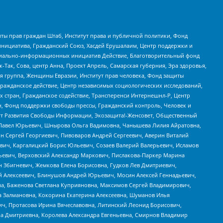
ты прав граждан Штаб, Институт права и публичной политики, Фонд
инициатива, Гражданский Союз, Хасдей Ерушалаим, Центр поддержки и
социально-информационных инициатив Действие, Благотворительный фонд
Так, Сова, центр Анна, Проект Апрель, Самарская губерния, Эра здоровья,
я группа, Женщины Евразии, Институт прав человека, Фонд защиты
Гражданское действие, Центр независимых социологических исследований,
стран, Гражданское содействие, Трансперенси Интернешнл-Р, Центр
н, Фонд поддержки свободы прессы, Гражданский контроль, Человек и
тут Развития Свободы Информации, Экозащита!-Женсовет, Общественный
й Павел Юрьевич, Шнырова Ольга Вадимовна, Чанышева Лилия Айратовна,
ин Сергей Георгиевич, Пивоваров Андрей Сергеевич, Аверин Виталий
вич, Каргалицкий Борис Юльевич, Созаев Валерий Валерьевич, Исламов
льевич, Верховский Александр Маркович, Пислакова-Паркер Марина
н Збигневич, Жемкова Елена Борисовна, Гудков Лев Дмитриевич,
й Алексеевич, Блинушов Андрей Юрьевич, Мосин Алексей Геннадьевич,
а, Баженова Светлана Куприяновна, Максимов Сергей Владимирович,
а Залмановна, Кокорина Екатерина Алексеевна, Шуманов Илья
ч, Протасова Ирина Вячеславовна, Литинский Леонид Борисович,
а Дмитриевна, Королева Александра Евгеньевна, Смирнов Владимир