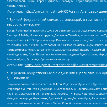
Александрович, Вицин Сергей Ефимович, Золотухин Борис Андреевич, Леви
Константинович
Источник:
http://unro.minjust.ru/NKOForeignAgent.aspx
данн
* Единый федеральный список организаций, в том числе и
террористическими:
Высший военный Маджлисуль Шура Объединенных сил моджахедов Кавказа, Ко
Лашкар-И-Тайба, Исламская группа, Движение Талибан, Исламская партия Т
Имарат Кавказ, АБТО, Правый сектор, Исламское государство, Джабха аль-
Ат-Тавхида Валь-Джихад, Чистопольский Джамаат, Рохнамо ба суи давлати и
Артподготовка, Религиозная группа “Джамаат “Красный пахарь”, Колумбайн
Челебиджихана, Азов, Партия исламского возрождения Таджикистана, Народ
России, Айдар, Русский добровольческий корпус
Источник:
http://nac.gov.ru/terroristicheskie-i-ekstremistskie-
* Перечень общественных объединений и религиозных орг
деятельности:
Национал-большевистская партия, ВЕК РА, Рада земли Кубанской Духовно
Староверов-Инглингов, Нурджулар, К Богодержавию, Таблиги Джамаат, Сви
Карачая, Союз славян, Ат-Такфир Валь-Хиджра, Пит Буль, Национал-социал
Инициатива города Череповца, Духовно-Родовая Держава Русь, Русское н
нелегальной иммиграции, Кровь и Честь, О свободе совести и о религиоз