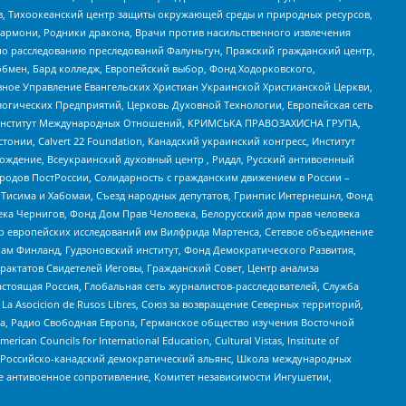
, Тихоокеанский центр защиты окружающей среды и природных ресурсов,
 Хармони, Родники дракона, Врачи против насильственного извлечения
по расследованию преследований Фалуньгун, Пражский гражданский центр,
бмен, Бард колледж, Европейский выбор, Фонд Ходорковского,
ное Управление Евангельских Христиан Украинской Христианской Церкви,
огических Предприятий, Церковь Духовной Технологии, Европейская сеть
ий Институт Международных Отношений, КРИМСЬКА ПРАВОЗАХИСНА ГРУПА,
стонии, Calvert 22 Foundation, Канадский украинский конгресс, Институт
ждение, Всеукраинский духовный центр , Риддл, Русский антивоенный
ародов ПостРоссии, Солидарность с гражданским движением в России –
в Тисима и Хабомаи, Съезд народных депутатов, Гринпис Интернешнл, Фонд
ека Чернигов, Фонд Дом Прав Человека, Белорусский дом прав человека
нтр европейских исследований им Вилфрида Мартенса, Сетевое объединение
Чам Финланд, Гудзоновский институт, Фонд Демократического Развития,
актатов Свидетелей Иеговы, Гражданский Совет, Центр анализа
астоящая Россия, Глобальная сеть журналистов-расследователей, Служба
a Asocicion de Rusos Libres, Союз за возвращение Северных территорий,
еста, Радио Свободная Европа, Германское общество изучения Восточной
ouncils for International Education, Cultural Vistas, Institute of
, Российско-канадский демократический альянс, Школа международных
е антивоенное сопротивление, Комитет независимости Ингушетии,