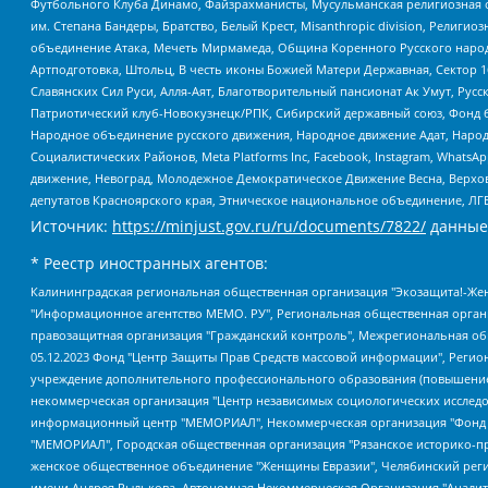
Футбольного Клуба Динамо, Файзрахманисты, Мусульманская религиозная о
им. Степана Бандеры, Братство, Белый Крест, Misanthropic division, Рели
объединение Атака, Мечеть Мирмамеда, Община Коренного Русского народа
Артподготовка, Штольц, В честь иконы Божией Матери Державная, Сектор 1
Славянских Сил Руси, Алля-Аят, Благотворительный пансионат Ак Умут, Русск
Патриотический клуб-Новокузнецк/РПК, Сибирский державный союз, Фонд б
Народное объединение русского движения, Народное движение Адат, Народ
Социалистических Районов, Meta Platforms Inc, Facebook, Instagram, Wha
движение, Невоград, Молодежное Демократическое Движение Весна, Верхов
депутатов Красноярского края, Этническое национальное объединение, ЛГ
Источник:
https://minjust.gov.ru/ru/documents/7822/
данные
* Реестр иностранных агентов:
Калининградская региональная общественная организация "Экозащита!-Женсовет", Фонд содействия защите прав и свобод граждан "Общественный вердикт", Фонд "Институт Развития Свободы Информации", Частное учреждение "Информационное агентство МЕМО. РУ", Региональная общественная организация "Общественная комиссия по сохранению наследия академика Сахарова", Фонд поддержки свободы прессы, Санкт-Петербургская общественная правозащитная организация "Гражданский контроль", Межрегиональная общественная организация "Информационно-просветительский центр "Мемориал", Региональный Фонд "Центр Защиты Прав Средств Массовой Информации", с 05.12.2023 Фонд "Центр Защиты Прав Средств массовой информации", Региональная общественная благотворительная организация помощи беженцам и мигрантам "Гражданское содействие", Негосударственное образовательное учреждение дополнительного профессионального образования (повышение квалификации) специалистов "АКАДЕМИЯ ПО ПРАВАМ ЧЕЛОВЕКА", Свердловская региональная общественная организация "Сутяжник", Автономная некоммерческая организация "Центр независимых социологических исследований", Союз общественных объединений "Российский исследовательский центр по правам человека", Региональное общественное учреждение научно-информационный центр "МЕМОРИАЛ", Некоммерческая организация "Фонд защиты гласности", Автономная некоммерческая организация "Институт прав человека", Городская общественная организация "Екатеринбургское общество "МЕМОРИАЛ", Городская общественная организация "Рязанское историко-просветительское и правозащитное общество "Мемориал" (Рязанский Мемориал), Челябинский региональный орган общественной самодеятельности – женское общественное объединение "Женщины Евразии", Челябинский региональный орган общественной самодеятельности "Уральская правозащитная группа", Фонд содействия защите здоровья и социальной справедливости имени Андрея Рылькова, Автономная Некоммерческая Организация "Аналитический Центр Юрия Левады", Автономная некоммерческая организация социальной поддержки населения "Проект Апрель", Региональная общественная организация помощи женщинам и детям, находящимся в кризисной ситуации "Информационно-методический центр "Анна", Фонд содействия развитию массовых коммуникаций и правовому просвещению "Так-так-Так", Фонд содействия устойчивому развитию "Серебряная тайга", Свердловский региональный общественный фонд социальных проектов "Новое время", "Idel.Реалии", Кавказ.Реалии, Крым.Реалии, Телеканал Настоящее Время, Татаро-башкирская служба Радио Свобода (Azatliq Radiosi), Радио Свободная Европа/Радио Свобода (PCE/PC), "Сибирь.Реалии", "Фактограф", Благотворительный фонд помощи осужденным и их семьям, Автономная некоммерческая организация "Институт глобализации и социальных движений", Фонд "В защиту прав заключенных", Частное учреждение "Центр поддержки и содействия развитию средств массовой информации", Пензенский региональный общественный благотворительный фонд "Гражданский союз", "Север.Реалии", Некоммерческая организация Фонд "Правовая инициатива", Общество с ограниченной ответственностью "Радио Свободная Европа/Радио Свобода", Чешское информационное агентство "MEDIUM-ORIENT", Красноярская региональная общественная организация "Мы против СПИДа", Камалягин Денис Николаевич, Маркелов Сергей Евгеньевич, Пономарев Лев Александрович, Савицкая Людмила Алексеевна, Автоно