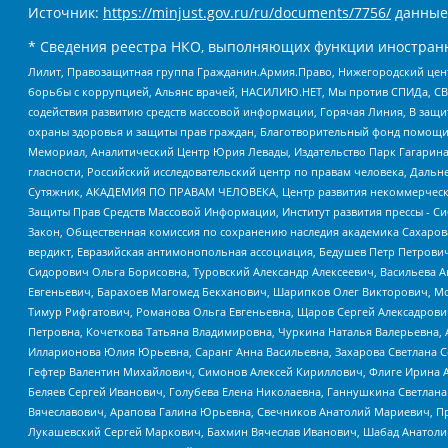
Источник:
https://minjust.gov.ru/ru/documents/7756/
данные
* Сведения реестра НКО, выполняющих функции иностранн
Лилит, Правозащитная группа Гражданин.Армия.Право, Нижегородский цент
борьбы с коррупцией, Альянс врачей, НАСИЛИЮ.НЕТ, Мы против СПИДа, СВЕ
содействия развитию средств массовой информации, Горячая Линия, В защ
охраны здоровья и защиты прав граждан, Благотворительный фонд помощи ос
Мемориал, Аналитический Центр Юрия Левады, Издательство Парк Гагарина
гласности, Российский исследовательский центр по правам человека, Даль
Сутяжник, АКАДЕМИЯ ПО ПРАВАМ ЧЕЛОВЕКА, Центр развития некоммерческих
Защиты Прав Средств Массовой Информации, Институт развития прессы - Си
Закон, Общественная комиссия по сохранению наследия академика Сахаров
вердикт, Евразийская антимонопольная ассоциация, Бедушев Петр Петрови
Сидорович Ольга Борисовна, Туровский Александр Алексеевич, Васильева А
Евгеньевич, Барахоев Магомед Бекханович, Шарипков Олег Викторович, М
Тимур Рифгатович, Романова Ольга Евгеньевна, Щаров Сергей Алексадрови
Петровна, Кочеткова Татьяна Владимировна, Чуркина Наталья Валерьевна, 
Илларионова Юлия Юрьевна, Саранг Анна Васильевна, Захарова Светлана 
Гефтер Валентин Михайлович, Симонов Алексей Кириллович, Флиге Ирина 
Беляев Сергей Иванович, Голубева Елена Николаевна, Ганнушкина Светлана
Вячеславович, Арапова Галина Юрьевна, Свечников Анатолий Мариевич, П
Лукашевский Сергей Маркович, Бахмин Вячеслав Иванович, Шабад Анатоли