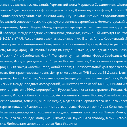
р электоральных исследований, Германский фонд Маршалла Соединенных Штатов
еловек в беде, Европейский фонд за демократию, Джеймстаунский фонд, Прожект
дованию преследования в отношении Фалуньгун в Китае, Всемирная организация 
беральной современности, Форум русскоязычных европейцев, Немецко-русский о
формации, Проект Медиа, Международное партнерство за права человека, Духов
 Колледж, Международное христианское движение, Всемирный Институт Саентол
 ИДЕЛЬ-УРАЛ, Ассоциация развития журналистики, IStories fonds, Королевск
r, Институт правовой инициативы Центральной и Восточной Европы, Фонд Открытой Э
ты, Международный научный центр им Вудро Вильсона, Свободная пресса, Возро
России, Лига Свободных Наций, Transparеncy International, Форум Свободных Н
правления, Форум гражданского общества Россия, Беллона, Союз жителей острово
роды, BDR Novaja Gazeta-Europe, Алтай проект, Образовательный дом прав челов
еван, Дом прав человека Крым, Центр дикого лосося, TVR Studios, ТВ Дождь, Це
урятия, Uralic, UnKremlin, Международная федерация транспортных рабочих, Ист
ейских и международных исследований, Общество Сторожевой башни, Библии и тр
омитет действия, РЭНД корпорейшн, Русская Америка за демократию в России, Н
фалия, Фонд глобальной помощи, Антивоенный комитет России, Russie-Libertes, L
lection Monitor, Article 19, Мнение медиа, Федерация анархического черного кр
и гендерной демократии и миротворчества, Форум имени Льва Копелева, American C
г, Школа международных отношений и государственной политики им Питера Мунка
 Немцова за Свободу, Фонд имени Фридриха Науманна за свободу, Феминистско
медиа, Либерально-демократическая Лига Украины