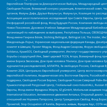
Европейская Платформа за Демократические Выборы, Международный цент
Свободная Россия, Всемирный конгресс украинцев, Атлантический совет, Ч
органов, Фалунь Дафа, Друзья Фалуньгун, Фалуньгун, Коалиция по рассле
Ассоциация школ политических исследований при Совете Европы, Центр ли
Оксфордский российский фонд, Фонд Будущее России, Компания свободы ин
Новое Поколение, Духовное Учебное Заведение Международный Библейский
организаций по наблюдению за выборами, Республика Польша, СВОБОДНЫЙ
Фонд имени Генриха Бёлля, Stichting Bellingcat, Bellingcat Ltd, The Inside
Макдональда-Лорье, Украинская национальная федерация Канады, Декабрис
комитет в Швеции, Проект Медуза, Фонд Андрея Сахарова, Форум свободной 
Solidarus, КрымSOS, Свободный университет, Институт государственного у
борьбы с коррупцией Инк, Завет церквей TCCN, Агора, Всемирный фонд при
имени Бориса Звозскова, Дом прав человека Тбилиси, Дом прав человека Ер
журналистов расследователей, АЛЛАТРА, За свободную Россию, Свободная Б
Комитет-2024, Центрально-Европейский университет, Центр восточноевроп
европейской политики, Академическая сеть Восточная Европа, Российский к
поддержки, Свободная Россия Берлин, Свободная Россия Северный Рейн-Вест
Крымскотатарский Ресурсный Центр, Глобальный союз IndustriALL, Russian E
Европы, Фонд имени Фридриха Эберта, XZ gGmbH, Мобильная академия поддержк
International Education, Антивоенное движение Антальи, Открытый диало
отношений им Нормана Патерсона, Центр Гражданских Свобод, Фонд Бориса
Прометей, Stop Occupation of Karelia, Вернись живым, Фридом Хаус, СОТА 