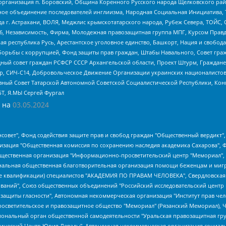
рганизация п. Боровский, Община Коренного Русского народа Щелковского район
гиозное объединение последователей инглиизма, Народная Социальная Инициатива,
 г. Астрахани, ВОЛЯ, Меджлис крымскотатарского народа, Рубеж Севера, ТОЙС, 
6, Независимость, Фирма, Молодежная правозащитная группа МПГ, Курсом Правд
ая республика Русь, Арестантское уголовное единство, Башкорт, Нация и свобода,
орьбы с коррупцией, Фонд защиты прав граждан, Штабы Навального, Совет гражд
ный совет граждан РСФСР СССР Архангельской области, Проект Штурм, Граждане 
tsApp, СИЧ-С14, Добровольческое Движение Организации украинских националисто
ный Совет Татарской Автономной Советской Социалистической Республики, Кон
БТ, Я.МЫ Сергей Фургал
 на
03.05.2024
мная некоммерческая организация "Центр по работе с проблемой насилия "НАСИЛИЮ.НЕТ", Межрегиональный профессиональный союз работников здравоохранения "Альянс врачей", Юридическое лицо, зарегистрированное в Латвийской Республике, SIA "Medusa Project" (регистрационный номер 40103797863, дата регистрации 10.06.2014), Некоммерческая организация "Фонд по борьбе с коррупцией", Автономная некоммерческая организация "Институт права и публичной политики", Баданин Роман Сергеевич, Гликин Максим Александрович, Железнова Мария Михайловна, Лукьянова Юлия Сергеевна, Маетная Елизавета Витальевна, Маняхин Петр Борисович, Чуракова Ольга Владимировна, Ярош Юлия Петровна, Юридическое лицо "The Insider SIA", зарегистрированное в Риге, Латвийская Республика (дата регистрации 26.06.2015), являющееся администратором доменного имени интернет-издания "The Insider SIA", https://theins.ru, Постернак Алексей Евгеньевич, Рубин Михаил Аркадьевич, Анин Роман Александрович, Юридическое лицо Istories fonds, зарегистрированное в Латвийской Республике (регистрационный номер 50008295751, дата регистрации 24.02.2020), Великовский Дмитрий Александрович, Долинина Ирина Николаевна, Мароховская Алеся Алексеевна, Шлейнов Роман Юрьевич, Шмагун Олеся Валентиновна, Общество с ограниченной ответственностью "Альтаир 2021", Общество с ограниченной ответственностью "Вега 2021", Общество с ограниченной ответственностью "Главный редактор 2021", Общество с ограниченной ответственностью "Ромашки монолит", Важенков Артем Валерьевич, Ивановская областная общественная организация "Центр гендерных исследований", Гурман Юрий Альбертович, Медиапроект "ОВД-Инфо", Егоров Владимир Владимирович, Жилинский Владимир Александрович, Общество с ограниченной ответственностью "ЗП", Иванова София Юрьевна, Карезина Инна Павловна, Кильтау Екатерина Викторовна, Петров Алексей Викторович, Пискунов Сергей Евгеньевич, Смирнов Сергей Сергеевич, Тихонов Михаил Сергеевич, Общество с ограниченной ответственностью "ЖУРНАЛИСТ-ИНОСТРАННЫЙ АГЕНТ", Арапова Галина Юрьевна, Вольтская Татьяна Анатольевна, Американская компания "Mason G.E.S. Anonymous Foundation" (США), являющаяся владельцем интернет-издания https://mnews.world/, Компания "Stichting Bellingcat", зарегистрированная в Нидерландах (дата регистрации 11.07.2018), Захаров Андрей Вячеславович, Клепиковская Екатерина Дмитриевна, Общество с ограниченной ответственностью "МЕМО", Перл Роман Александрович, Симонов Евгений Алексеевич, Соловьева Елена Анатольевна, Сотников Даниил Владимирович, Сурначева Елизавета Дмитриевна, Автономная некоммерческая организация по защите прав человека и информированию населения "Якутия – Наше Мнение", Общество с ограниченной ответственностью "Москоу диджитал медиа", с 26.01.2023 Общество с ограниченной ответственностью "Чайка Белые сады", Ветошкина Валерия Валерьевна, Заговора Максим Александрович, Межрегиональное общественное движение "Российская ЛГБТ - сеть", Оленичев Максим Владимирович, Павлов Иван Юрьевич, Скворцова Елена Сергеевна, Общество с ограниченной ответственностью "Как бы инагент", Кочетков Игорь Викторович, Общество с ограниченной ответственностью "Честные выборы", Еланчик Олег Александрович, Общество с ограниченной ответственностью "Нобелевский призыв", Гималова Регина Эмилевна, Григорьев Андрей Валерьевич, Григорьева Алина Александровна, Ассоциация по содействию защите прав призывников, альтернативнослужащих и военнослужащих "Правозащитная группа "Гражданин.Армия.Право", Хисамова Регина Фаритовна, Автономная некоммерческая организация по реализации социально-правовых программ "Лилит", Дальн