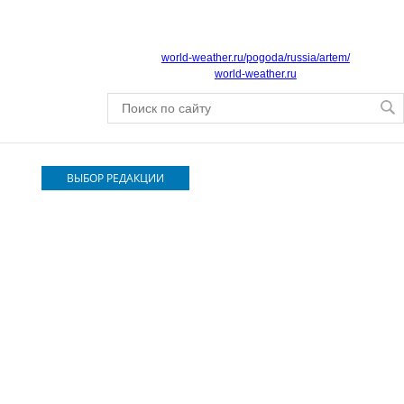
world-weather.ru/pogoda/russia/artem/
world-weather.ru
ВЫБОР РЕДАКЦИИ