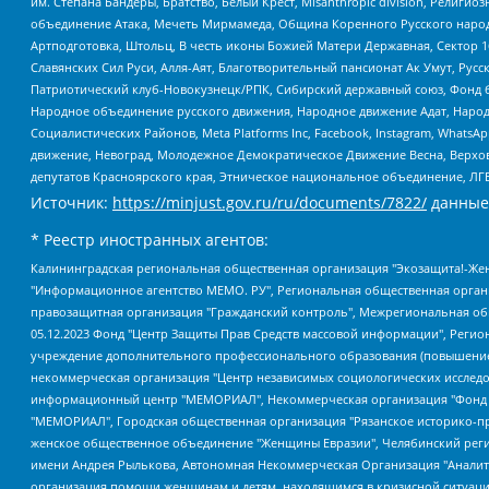
им. Степана Бандеры, Братство, Белый Крест, Misanthropic division, Рели
объединение Атака, Мечеть Мирмамеда, Община Коренного Русского народа
Артподготовка, Штольц, В честь иконы Божией Матери Державная, Сектор 1
Славянских Сил Руси, Алля-Аят, Благотворительный пансионат Ак Умут, Русск
Патриотический клуб-Новокузнецк/РПК, Сибирский державный союз, Фонд б
Народное объединение русского движения, Народное движение Адат, Народ
Социалистических Районов, Meta Platforms Inc, Facebook, Instagram, Wha
движение, Невоград, Молодежное Демократическое Движение Весна, Верхов
депутатов Красноярского края, Этническое национальное объединение, ЛГ
Источник:
https://minjust.gov.ru/ru/documents/7822/
данные
* Реестр иностранных агентов:
Калининградская региональная общественная организация "Экозащита!-Женсовет", Фонд содействия защите прав и свобод граждан "Общественный вердикт", Фонд "Институт Развития Свободы Информации", Частное учреждение "Информационное агентство МЕМО. РУ", Региональная общественная организация "Общественная комиссия по сохранению наследия академика Сахарова", Фонд поддержки свободы прессы, Санкт-Петербургская общественная правозащитная организация "Гражданский контроль", Межрегиональная общественная организация "Информационно-просветительский центр "Мемориал", Региональный Фонд "Центр Защиты Прав Средств Массовой Информации", с 05.12.2023 Фонд "Центр Защиты Прав Средств массовой информации", Региональная общественная благотворительная организация помощи беженцам и мигрантам "Гражданское содействие", Негосударственное образовательное учреждение дополнительного профессионального образования (повышение квалификации) специалистов "АКАДЕМИЯ ПО ПРАВАМ ЧЕЛОВЕКА", Свердловская региональная общественная организация "Сутяжник", Автономная некоммерческая организация "Центр независимых социологических исследований", Союз общественных объединений "Российский исследовательский центр по правам человека", Региональное общественное учреждение научно-информационный центр "МЕМОРИАЛ", Некоммерческая организация "Фонд защиты гласности", Автономная некоммерческая организация "Институт прав человека", Городская общественная организация "Екатеринбургское общество "МЕМОРИАЛ", Городская общественная организация "Рязанское историко-просветительское и правозащитное общество "Мемориал" (Рязанский Мемориал), Челябинский региональный орган общественной самодеятельности – женское общественное объединение "Женщины Евразии", Челябинский региональный орган общественной самодеятельности "Уральская правозащитная группа", Фонд содействия защите здоровья и социальной справедливости имени Андрея Рылькова, Автономная Некоммерческая Организация "Аналитический Центр Юрия Левады", Автономная некоммерческая организация социальной поддержки населения "Проект Апрель", Региональная общественная организация помощи женщинам и детям, находящимся в кризисной ситуации "Информационно-методический центр "Анна", Фонд содействия развитию массовых коммуникаций и правовому просвещению "Так-так-Так", Фонд содействия устойчивому развитию "Серебряная тайга", Свердловский региональный общественный фонд социальных проектов "Новое время", "Idel.Реалии", Кавказ.Реалии, Крым.Реалии, Телеканал Настоящее Время, Татаро-башкирская служба Радио Свобода (Azatliq Radiosi), Радио Свободная Европа/Радио Свобода (PCE/PC), "Сибирь.Реалии", "Фактограф", Благотворительный фонд помощи осужденным и их семьям, Автономная некоммерческая организация "Институт глобализации и социальных движений", Фонд "В защиту прав заключенных", Частное учреждение "Центр поддержки и содействия развитию средств массовой информации", Пензенский региональный общественный благотворительный фонд "Гражданский союз", "Север.Реалии", Некоммерческая организация Фонд "Правовая инициатива", Общество с ограниченной ответственностью "Радио Свободная Европа/Радио Свобода", Чешское информационное агентство "MEDIUM-ORIENT", Красноярская региональная общественная организация "Мы против СПИДа", Камалягин Денис Николаевич, Маркелов Сергей Евгеньевич, Пономарев Лев Александрович, Савицкая Людмила Алексеевна, Автоно