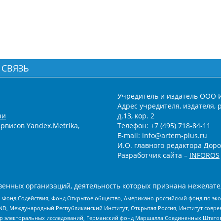
 СВЯЗЬ
Учредитель и издатель ООО 
Адрес учредителя, издателя, р
зи
д.13, кор. 2
рвисов Yandex.Metrika,
Телефон: +7 (495) 718-84-11
E-mail: info@artem-plus.ru
И.О. главного редактора Доро
Разработчик сайта –
INFOROS
енных организаций, деятельность которых признана нежелате
 Фонд Содействия, Фонд Открытое общество, Американо-российский фонд по э
 Международный Республиканский Институт, Открытая Россия, Институт совре
р электоральных исследований, Германский фонд Маршалла Соединенных Штатов