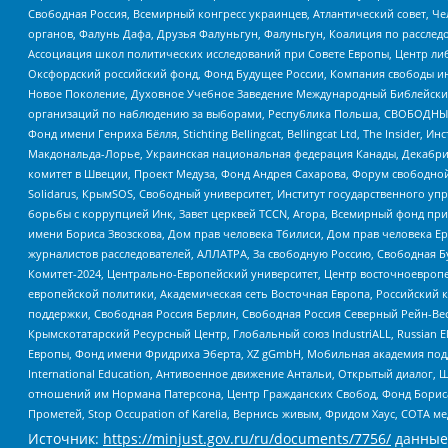
Свободная Россия, Всемирный конгресс украинцев, Атлантический совет, Ч
органов, Фалунь Дафа, Друзья Фалуньгун, Фалуньгун, Коалиция по рассле
Ассоциация школ политических исследований при Совете Европы, Центр ли
Оксфордский российский фонд, Фонд Будущее России, Компания свободы ин
Новое Поколение, Духовное Учебное Заведение Международный Библейский
организаций по наблюдению за выборами, Республика Польша, СВОБОДНЫЙ
Фонд имени Генриха Бёлля, Stichting Bellingcat, Bellingcat Ltd, The Inside
Макдональда-Лорье, Украинская национальная федерация Канады, Декабрис
комитет в Швеции, Проект Медуза, Фонд Андрея Сахарова, Форум свободной 
Solidarus, КрымSOS, Свободный университет, Институт государственного у
борьбы с коррупцией Инк, Завет церквей TCCN, Агора, Всемирный фонд при
имени Бориса Звозскова, Дом прав человека Тбилиси, Дом прав человека Ер
журналистов расследователей, АЛЛАТРА, За свободную Россию, Свободная Б
Комитет-2024, Центрально-Европейский университет, Центр восточноевроп
европейской политики, Академическая сеть Восточная Европа, Российский к
поддержки, Свободная Россия Берлин, Свободная Россия Северный Рейн-Вест
Крымскотатарский Ресурсный Центр, Глобальный союз IndustriALL, Russian E
Европы, Фонд имени Фридриха Эберта, XZ gGmbH, Мобильная академия поддержк
International Education, Антивоенное движение Антальи, Открытый диало
отношений им Нормана Патерсона, Центр Гражданских Свобод, Фонд Бориса
Прометей, Stop Occupation of Karelia, Вернись живым, Фридом Хаус, СОТА 
Источник:
https://minjust.gov.ru/ru/documents/7756/
данные