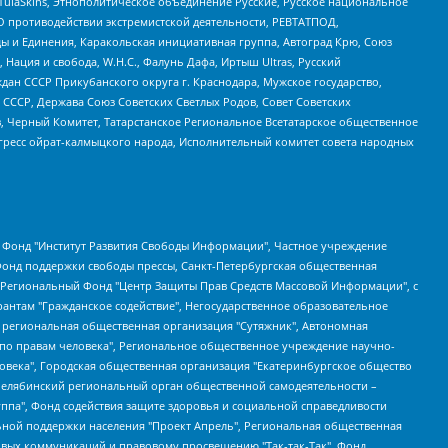
 TulaSkins, Этнополитическое объединение Русские, Русское национальное
О противодействии экстремистской деятельности, РЕВТАТПОД,
ы и Единения, Каракольская инициативная группа, Автоград Крю, Союз
 Нация и свобода, W.H.С., Фалунь Дафа, Иртыш Ultras, Русский
ан СССР Прикубанского округа г. Краснодара, Мужское государство,
СССР, Держава Союз Советских Светлых Родов, Совет Советских
в, Черный Комитет, Татарстанское Региональное Всетатарское общественное
гресс ойрат-калмыцкого народа, Исполнительный комитет совета народных
евосточное общественное движение "Маяк", Санкт-Петербургская ЛГБТ-инициативная группа "Выход", Инициативная группа ЛГБТ+ "Реверс", Алексеев Андрей Викторович, Бекбулатова Таисия Львовна, Беляев Иван Михайлович, Владыкина Елена Сергеевна, Гельман Марат Александрович, Никульшина Вероника Юрьевна, Толоконникова Надежда Андреевна, Шендерович Виктор Анатольевич, Общество с ограниченной ответственностью "Данное сообщение", Общество с ограниченной ответственностью Издательский дом "Новая глава", Айнбиндер Александра Александровна, Московский комьюнити-центр для ЛГБТ+инициатив, Благотворительный фонд развития филантропии, Deutsche Welle (Германия, Kurt-Schumacher-Strasse 3, 53113 Bonn), Борзунова Мария Михайловна, Воробьев Виктор Викторович, Голубева Анна Львовна, Константинова Алла Михайловна, Малкова Ирина Владимировна, Мурадов Мурад Абдулгалимович, Осетинская Елизавета Николаевна, Понасенков Евгений Николаевич, Ганапольский Матвей Юрьевич, Киселев Евгений Алексеевич, Борухович Ирина Григорьевна, Дремин Иван Тимофеевич, Дубровский Дмитрий Викторович, Красноярская региональная общественная организация поддержки и развития альтернативных образовательных технологий и межкультурных коммуникаций "ИНТЕРРА", Маяковская Екатерина Алексеевна, Фейгин Марк Захарович, Филимонов Андрей Викторович, Дзугкоева Регина Николаевна, Доброхотов Роман Александрович, Дудь Юрий Александрович, Елкин Сергей Владимирович, Кругликов Кирилл Игоревич, Сабунаева Мария Леонидовна, Семенов Алексей Владимирович, Шаинян Карен Багратович, Шульман Екатерина Михайловна, Асафьев Артур Валерьевич, Вахштайн Виктор Семенович, Венедиктов Алексей Алексеевич, Лушникова Екатерина Евгеньевна, Волков Леонид Михайлович, Невзоров Александр Глебович, Пархоменко Сергей Борисович, Сироткин Ярослав Николаевич, Кара-Мурза Владимир Владимирович, Баранова Наталья Владимировна, Гозман Леонид Яковлевич, Кагарлицкий Борис Юльевич, Климарев Михаил Валерьевич, Милов Владимир Станиславович, Автономная некоммерческая организация Краснодарский центр современного искусства "Типография", Моргенштерн Алишер Тагирович, Соболь Любовь Эдуардовна, Общество с ограниченной ответственностью "ЛИЗА НОРМ", Каспаров Гарри Кимович, Ходорковский Михаил Борисович, Общество с ограниченной ответственностью "Апрельские тезисы", Данилович Ирина Брониславовна, Кашин Олег Владимирович, Петров Николай Владимирович, Пивоваров Алексей Владимирович, Соколов Михаил Владимирович, Цветкова Юлия Владимировна, Чичваркин Евгений Александрович, Комитет против пыток/Команда против пыток, Общество с ограниченной ответственностью "Первый научный", Общество с ограниченной ответственностью "Вертолет и ко", Белоцерковская Вероника Борисовна, Кац Максим Евгеньевич, Лазарева Татьяна Юрьевна, Шаведдинов Руслан Табризович, Яшин Илья Валерьевич, Общество с ограниченной ответственностью "Иноагент ААВ", Алешковский Дмитрий Петрович, Альбац Евгения Марковна, Быков Дмитрий Львович, Галямина Юлия Евгеньевна, Лойко Сергей Леонидович, Мартынов Кирилл Константинович, Медведев Сергей Александрович, Крашенинников Федор Геннадиевич, Гордеева Катерина Вл