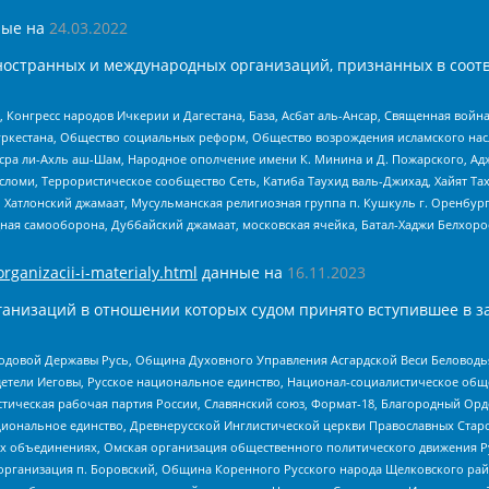
ые на
24.03.2022
ностранных и международных организаций, признанных в соотв
нгресс народов Ичкерии и Дагестана, База, Асбат аль-Ансар, Священная война,
уркестана, Общество социальных реформ, Общество возрождения исламского насл
Нусра ли-Ахль аш-Шам, Народное ополчение имени К. Минина и Д. Пожарского, Ад
сломи, Террористическое сообщество Сеть, Катиба Таухид валь-Джихад, Хайят Тах
, Хатлонский джамаат, Мусульманская религиозная группа п. Кушкуль г. Оренбу
ная самооборона, Дуббайский джамаат, московская ячейка, Батал-Хаджи Белхор
organizacii-i-materialy.html
данные на
16.11.2023
анизаций в отношении которых судом принято вступившее в з
 Родовой Державы Русь, Община Духовного Управления Асгардской Веси Беловод
детели Иеговы, Русское национальное единство, Национал-социалистическое об
истическая рабочая партия России, Славянский союз, Формат-18, Благородный Ор
ациональное единство, Древнерусской Инглистической церкви Православных Ста
ных объединениях, Омская организация общественного политического движения Р
рганизация п. Боровский, Община Коренного Русского народа Щелковского район