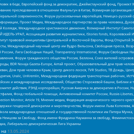
еловек в беде, Европейский фонд за демократию, Джеймстаунский фонд, Прожект
дованию преследования в отношении Фалуньгун в Китае, Всемирная организация 
беральной современности, Форум русскоязычных европейцев, Немецко-русский о
формации, Проект Медиа, Международное партнерство за права человека, Духов
 Колледж, Международное христианское движение, Всемирный Институт Саентол
 ИДЕЛЬ-УРАЛ, Ассоциация развития журналистики, IStories fonds, Королевск
r, Институт правовой инициативы Центральной и Восточной Европы, Фонд Открытой Э
ты, Международный научный центр им Вудро Вильсона, Свободная пресса, Возро
России, Лига Свободных Наций, Transparеncy International, Форум Свободных Н
правления, Форум гражданского общества Россия, Беллона, Союз жителей острово
роды, BDR Novaja Gazeta-Europe, Алтай проект, Образовательный дом прав челов
еван, Дом прав человека Крым, Центр дикого лосося, TVR Studios, ТВ Дождь, Це
урятия, Uralic, UnKremlin, Международная федерация транспортных рабочих, Ист
ейских и международных исследований, Общество Сторожевой башни, Библии и тр
омитет действия, РЭНД корпорейшн, Русская Америка за демократию в России, Н
фалия, Фонд глобальной помощи, Антивоенный комитет России, Russie-Libertes, L
lection Monitor, Article 19, Мнение медиа, Федерация анархического черного кр
и гендерной демократии и миротворчества, Форум имени Льва Копелева, American C
г, Школа международных отношений и государственной политики им Питера Мунка
 Немцова за Свободу, Фонд имени Фридриха Науманна за свободу, Феминистско
медиа, Либерально-демократическая Лига Украины
 на
13.05.2024