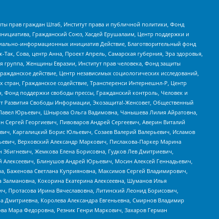
ты прав граждан Штаб, Институт права и публичной политики, Фонд
инициатива, Гражданский Союз, Хасдей Ерушалаим, Центр поддержки и
социально-информационных инициатив Действие, Благотворительный фонд
Так, Сова, центр Анна, Проект Апрель, Самарская губерния, Эра здоровья,
я группа, Женщины Евразии, Институт прав человека, Фонд защиты
Гражданское действие, Центр независимых социологических исследований,
стран, Гражданское содействие, Трансперенси Интернешнл-Р, Центр
н, Фонд поддержки свободы прессы, Гражданский контроль, Человек и
тут Развития Свободы Информации, Экозащита!-Женсовет, Общественный
й Павел Юрьевич, Шнырова Ольга Вадимовна, Чанышева Лилия Айратовна,
ин Сергей Георгиевич, Пивоваров Андрей Сергеевич, Аверин Виталий
вич, Каргалицкий Борис Юльевич, Созаев Валерий Валерьевич, Исламов
льевич, Верховский Александр Маркович, Пислакова-Паркер Марина
н Збигневич, Жемкова Елена Борисовна, Гудков Лев Дмитриевич,
й Алексеевич, Блинушов Андрей Юрьевич, Мосин Алексей Геннадьевич,
а, Баженова Светлана Куприяновна, Максимов Сергей Владимирович,
а Залмановна, Кокорина Екатерина Алексеевна, Шуманов Илья
ч, Протасова Ирина Вячеславовна, Литинский Леонид Борисович,
а Дмитриевна, Королева Александра Евгеньевна, Смирнов Владимир
ова Мара Федоровна, Резник Генри Маркович, Захаров Герман