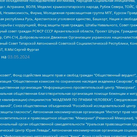
гиозное объединение последователей инглиизма, Народная Социальная Инициатива,
 г. Астрахани, ВОЛЯ, Меджлис крымскотатарского народа, Рубеж Севера, ТОЙС, 
6, Независимость, Фирма, Молодежная правозащитная группа МПГ, Курсом Правд
ая республика Русь, Арестантское уголовное единство, Башкорт, Нация и свобода,
орьбы с коррупцией, Фонд защиты прав граждан, Штабы Навального, Совет гражд
ный совет граждан РСФСР СССР Архангельской области, Проект Штурм, Граждане 
tsApp, СИЧ-С14, Добровольческое Движение Организации украинских националисто
ный Совет Татарской Автономной Советской Социалистической Республики, Кон
БТ, Я.МЫ Сергей Фургал
 на
03.05.2024
мная некоммерческая организация "Центр по работе с проблемой насилия "НАСИЛИЮ.НЕТ", Межрегиональный профессиональный союз работников здравоохранения "Альянс врачей", Юридическое лицо, зарегистрированное в Латвийской Республике, SIA "Medusa Project" (регистрационный номер 40103797863, дата регистрации 10.06.2014), Некоммерческая организация "Фонд по борьбе с коррупцией", Автономная некоммерческая организация "Институт права и публичной политики", Баданин Роман Сергеевич, Гликин Максим Александрович, Железнова Мария Михайловна, Лукьянова Юлия Сергеевна, Маетная Елизавета Витальевна, Маняхин Петр Борисович, Чуракова Ольга Владимировна, Ярош Юлия Петровна, Юридическое лицо "The Insider SIA", зарегистрированное в Риге, Латвийская Республика (дата регистрации 26.06.2015), являющееся администратором доменного имени интернет-издания "The Insider SIA", https://theins.ru, Постернак Алексей Евгеньевич, Рубин Михаил Аркадьевич, Анин Роман Александрович, Юридическое лицо Istories fonds, зарегистрированное в Латвийской Республике (регистрационный номер 50008295751, дата регистрации 24.02.2020), Великовский Дмитрий Александрович, Долинина Ирина Николаевна, Мароховская Алеся Алексеевна, Шлейнов Роман Юрьевич, Шмагун Олеся Валентиновна, Общество с ограниченной ответственностью "Альтаир 2021", Общество с ограниченной ответственностью "Вега 2021", Общество с ограниченной ответственностью "Главный редактор 2021", Общество с ограниченной ответственностью "Ромашки монолит", Важенков Артем Валерьевич, Ивановская областная общественная организация "Центр гендерных исследований", Гурман Юрий Альбертович, Медиапроект "ОВД-Инфо", Егоров Владимир Владимирович, Жилинский Владимир Александрович, Общество с ограниченной ответственностью "ЗП", Иванова София Юрьевна, Карезина Инна Павловна, Кильтау Екатерина Викторовна, Петров Алексей Викторович, Пискунов Сергей Евгеньевич, Смирнов Сергей Сергеевич, Тихонов Михаил Сергеевич, Общество с ограниченной ответственностью "ЖУРНАЛИСТ-ИНОСТРАННЫЙ АГЕНТ", Арапова Галина Юрьевна, Вольтская Татьяна Анатольевна, Американская компания "Mason G.E.S. Anonymous Foundation" (США), являющаяся владельцем интернет-издания https://mnews.world/, Компания "Stichting Bellingcat", зарегистрированная в Нидерландах (дата регистрации 11.07.2018), Захаров Андрей Вячеславович, Клепиковская Екатерина Дмитриевна, Общество с ограниченной ответственностью "МЕМО", Перл Роман Александрович, Симонов Евгений Алексеевич, Соловьева Елена Анатольевна, Сотников Даниил Владимирович, Сурначева Елизавета Дмитриевна, Автономная некоммерческая организация по защите прав человека и информированию населения "Якутия – Наше Мнение", Общество с ограниченной ответственностью "Москоу диджитал медиа", с 26.01.2023 Общество с ограниченной ответственностью "Чайка Белые сады", Ветошкина Валерия Валерьевна, Заговора Максим Александрович, Межрегиональное общественное движение "Российская ЛГБТ - сеть", Оленичев Максим Владимирович, Павлов Иван Юрьевич, Скворцова Елена Сергеевна, Общество с ограниченной ответственностью "Как бы инагент", Кочетков Игорь Викторович, Общество с ограниченной ответственностью "Честные выборы", Еланчик Олег Александрович, Общество с ограниченной ответственностью "Нобелевский призыв", Гималова Регина Эмилевна, Григорьев Андрей Валерьевич, Григорьева Алина Александровна, Ассоциация по содействию защите прав призывников, альтернативнослужащих и военнослужащих "Правозащитная группа "Гражданин.Армия.Право", Хисамова Регина Фаритовна, Автономная некоммерческая организация по реализации социально-правовых программ "Лилит", Дальн