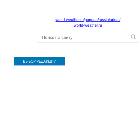
world-weather.ru/pogoda/russia/artem/
world-weather.ru
ВЫБОР РЕДАКЦИИ