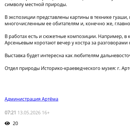
символу местной природы.
В экспозиции представлены картины в технике гуаши
многочисленным ее обитателям и, конечно же, главно
В работах есть и сюжетные композиции. Например, в к
Арсеньевым коротают вечер у костра за разговорами о
Выставка будет интересна как любителям дальневосто
Отдел природы Историко-краеведческого музея: г. Артём
Администрация Артёма
07:21
13.05.2026 16+
20