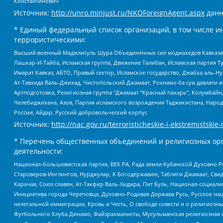
Константинович
Источник:
http://unro.minjust.ru/NKOForeignAgent.aspx
данн
* Единый федеральный список организаций, в том числе и
террористическими:
Высший военный Маджлисуль Шура Объединенных сил моджахедов Кавказа, Ко
Лашкар-И-Тайба, Исламская группа, Движение Талибан, Исламская партия Т
Имарат Кавказ, АБТО, Правый сектор, Исламское государство, Джабха аль-
Ат-Тавхида Валь-Джихад, Чистопольский Джамаат, Рохнамо ба суи давлати и
Артподготовка, Религиозная группа “Джамаат “Красный пахарь”, Колумбайн
Челебиджихана, Азов, Партия исламского возрождения Таджикистана, Народ
России, Айдар, Русский добровольческий корпус
Источник:
http://nac.gov.ru/terroristicheskie-i-ekstremistskie-
* Перечень общественных объединений и религиозных орг
деятельности:
Национал-большевистская партия, ВЕК РА, Рада земли Кубанской Духовно
Староверов-Инглингов, Нурджулар, К Богодержавию, Таблиги Джамаат, Сви
Карачая, Союз славян, Ат-Такфир Валь-Хиджра, Пит Буль, Национал-социал
Инициатива города Череповца, Духовно-Родовая Держава Русь, Русское н
нелегальной иммиграции, Кровь и Честь, О свободе совести и о религиоз
Футбольного Клуба Динамо, Файзрахманисты, Мусульманская религиозная о