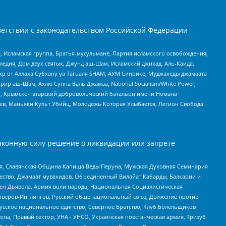
етствии с законодательством Российской Федерации
 Исламская группа, Братья-мусульмане, Партия исламского освобождения,
едия, Дом двух святых, Джунд аш-Шам, Исламский джихад, Аль-Каида,
жр от Аллаха Субхану уа Тагьаля SHAM, АУМ Синрике, Муджахеды джамаата
рир аш-Шам, Ахлю Сунна Валь Джамаа, National Socialism/White Power,
рг, Крымско-татарский добровольческий батальон имени Номана
оев, Маньяки Культ Убийц, Молодёжь Которая Улыбается, Легион Свобода
аконную силу решение о ликвидации или запрете
ья, Славянская Община Капища Веды Перуна, Мужская Духовная Семинария
щество, Джамаат мувахидов, Объединенный Вилайат Кабарды, Балкарии и
ден Дьявола, Армия воли народа, Национальная Социалистическая
роверов-Инглингов, Русский общенациональный союз, Движение против
усское национальное единство, Северное Братство, Клуб Болельщиков
а, Правый сектор, УНА - УНСО, Украинская повстанческая армия, Тризуб