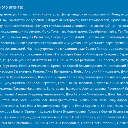
ого агента:
р немецкой и европейской культуры, Центр гендерных исследований, Фонд защи
ЧА, Гуманитарное действие, Открытый Петербург, Лига Избирателей, Правовая 
иту прав заключенных, Институт глобализации и социальных движений, Центр 
ужденным и их семьям, Фонд Тольятти, Новое время, Серебряная тайга, Так-Так-
, Фонд имени Андрея Рылькова, Сфера, Центр СИБАЛЬТ, Уральская правозащитна
невосточный центр развития гражданских инициатив и социального партнерства, 
 организаций, Частное учреждение в Калининграде Совета Министров северных 
бирь, Частное учреждение в Санкт-Петербурге Совета Министров Северных Стра
а, Информационное агентство МЕМО. РУ, Институт региональной прессы, Инсти
ч, Дзугкоева Регина Николаевна, Кривенко Сергей Владимирович, Милославски
настасия Евгеньевна, Ривина Анна Валерьевна, Бойко Анатолий Николаевич, Дуг
ошель Ирина Ароновна, Шведов Григорий Сергеевич, Пономарев Лев Александро
ч, Цирульников Борис Альбертович, Гасан Ольга Павловна, Паутов Юрий Анато
Акимова Татьяна Николаевна, Золотарева Екатерина Александровна, Рачинский Я
Сергеевна, Аверин Владимир Анатольевич, Щур Татьяна Михайловна, Щур Никола
Анатольевна, Мельникова Валентина Дмитриевна, Вититинова Елена Владимировн
 Алексеевна, Закс Елена Владимировна, Буртина Елена Юрьевна, Гендель Людмил
рохоров Вадим Юрьевич, Шахова Елена Владимировна, Подузов Сергей Васильеви
й Ефимович, Сухих Дарья Николаевна, Орлов Олег Петрович, Добровольская Анн
нсон Лев Семенович, Локшина Татьяна Иосифовна, Орлов Олег Петрович, Поляк