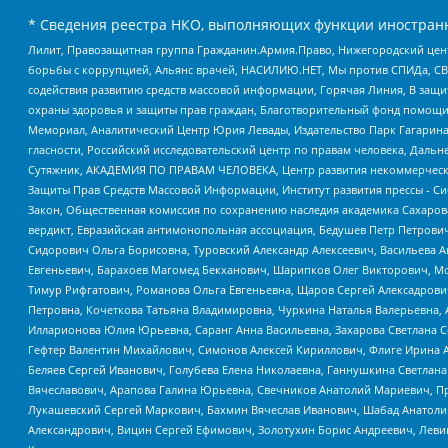
* Сведения реестра НКО, выполняющих функции иностранн
Лилит, Правозащитная группа Гражданин.Армия.Право, Нижегородский цент
борьбы с коррупцией, Альянс врачей, НАСИЛИЮ.НЕТ, Мы против СПИДа, СВЕ
содействия развитию средств массовой информации, Горячая Линия, В защ
охраны здоровья и защиты прав граждан, Благотворительный фонд помощи ос
Мемориал, Аналитический Центр Юрия Левады, Издательство Парк Гагарина
гласности, Российский исследовательский центр по правам человека, Даль
Сутяжник, АКАДЕМИЯ ПО ПРАВАМ ЧЕЛОВЕКА, Центр развития некоммерческих
Защиты Прав Средств Массовой Информации, Институт развития прессы - Си
Закон, Общественная комиссия по сохранению наследия академика Сахаров
вердикт, Евразийская антимонопольная ассоциация, Бедушев Петр Петрови
Сидорович Ольга Борисовна, Туровский Александр Алексеевич, Васильева А
Евгеньевич, Барахоев Магомед Бекханович, Шарипков Олег Викторович, М
Тимур Рифгатович, Романова Ольга Евгеньевна, Щаров Сергей Алексадрови
Петровна, Кочеткова Татьяна Владимировна, Чуркина Наталья Валерьевна, 
Илларионова Юлия Юрьевна, Саранг Анна Васильевна, Захарова Светлана 
Гефтер Валентин Михайлович, Симонов Алексей Кириллович, Флиге Ирина 
Беляев Сергей Иванович, Голубева Елена Николаевна, Ганнушкина Светлана
Вячеславович, Арапова Галина Юрьевна, Свечников Анатолий Мариевич, П
Лукашевский Сергей Маркович, Бахмин Вячеслав Иванович, Шабад Анатоли
Александрович, Вицин Сергей Ефимович, Золотухин Борис Андреевич, Леви