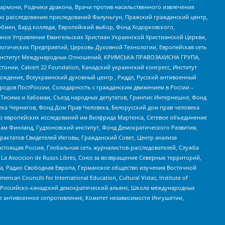
 Хармони, Родники дракона, Врачи против насильственного извлечения
по расследованию преследований Фалуньгун, Пражский гражданский центр,
бмен, Бард колледж, Европейский выбор, Фонд Ходорковского,
ное Управление Евангельских Христиан Украинской Христианской Церкви,
огических Предприятий, Церковь Духовной Технологии, Европейская сеть
ий Институт Международных Отношений, КРИМСЬКА ПРАВОЗАХИСНА ГРУПА,
стонии, Calvert 22 Foundation, Канадский украинский конгресс, Институт
ждение, Всеукраинский духовный центр , Риддл, Русский антивоенный
ародов ПостРоссии, Солидарность с гражданским движением в России –
в Тисима и Хабомаи, Съезд народных депутатов, Гринпис Интернешнл, Фонд
ека Чернигов, Фонд Дом Прав Человека, Белорусский дом прав человека
нтр европейских исследований им Вилфрида Мартенса, Сетевое объединение
Чам Финланд, Гудзоновский институт, Фонд Демократического Развития,
актатов Свидетелей Иеговы, Гражданский Совет, Центр анализа
астоящая Россия, Глобальная сеть журналистов-расследователей, Служба
a Asocicion de Rusos Libres, Союз за возвращение Северных территорий,
еста, Радио Свободная Европа, Германское общество изучения Восточной
ouncils for International Education, Cultural Vistas, Institute of
, Российско-канадский демократический альянс, Школа международных
е антивоенное сопротивление, Комитет независимости Ингушетии,