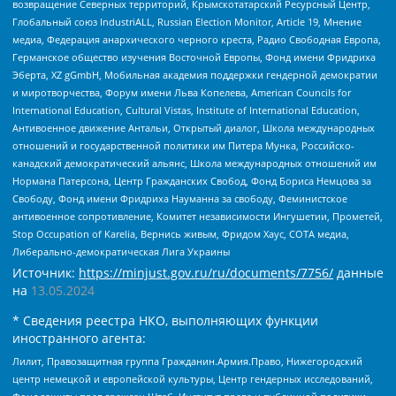
возвращение Северных территорий, Крымскотатарский Ресурсный Центр,
Глобальный союз IndustriALL, Russian Election Monitor, Article 19, Мнение
медиа, Федерация анархического черного креста, Радио Свободная Европа,
Германское общество изучения Восточной Европы, Фонд имени Фридриха
Эберта, XZ gGmbH, Мобильная академия поддержки гендерной демократии
и миротворчества, Форум имени Льва Копелева, American Councils for
International Education, Cultural Vistas, Institute of International Education,
Антивоенное движение Антальи, Открытый диалог, Школа международных
отношений и государственной политики им Питера Мунка, Российско-
канадский демократический альянс, Школа международных отношений им
Нормана Патерсона, Центр Гражданских Свобод, Фонд Бориса Немцова за
Свободу, Фонд имени Фридриха Науманна за свободу, Феминистское
антивоенное сопротивление, Комитет независимости Ингушетии, Прометей,
Stop Occupation of Karelia, Вернись живым, Фридом Хаус, СОТА медиа,
Либерально-демократическая Лига Украины
Источник:
https://minjust.gov.ru/ru/documents/7756/
данные
на
13.05.2024
* Сведения реестра НКО, выполняющих функции
иностранного агента:
Лилит, Правозащитная группа Гражданин.Армия.Право, Нижегородский
центр немецкой и европейской культуры, Центр гендерных исследований,