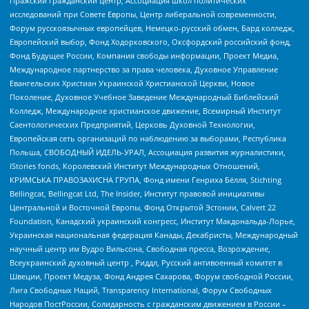
Пражский гражданский центр, Ассоциация школ политических
исследований при Совете Европы, Центр либеральной современности,
Форум русскоязычных европейцев, Немецко-русский обмен, Бард колледж,
Европейский выбор, Фонд Ходорковского, Оксфордский российский фонд,
Фонд Будущее России, Компания свободы информации, Проект Медиа,
Международное партнерство за права человека, Духовное Управление
Евангельских Христиан Украинской Христианской Церкви, Новое
Поколение, Духовное Учебное Заведение Международный Библейский
Колледж, Международное христианское движение, Всемирный Институт
Саентологических Предприятий, Церковь Духовной Технологии,
Европейская сеть организаций по наблюдению за выборами, Республика
Польша, СВОБОДНЫЙ ИДЕЛЬ-УРАЛ, Ассоциация развития журналистики,
IStories fonds, Королевский Институт Международных Отношений,
КРИМСЬКА ПРАВОЗАХИСНА ГРУПА, Фонд имени Генриха Бёлля, Stichting
Bellingcat, Bellingcat Ltd, The Insider, Институт правовой инициативы
Центральной и Восточной Европы, Фонд Открытой Эстонии, Calvert 22
Foundation, Канадский украинский конгресс, Институт Макдональда-Лорье,
Украинская национальная федерация Канады, Декабристы, Международный
научный центр им Вудро Вильсона, Свободная пресса, Возрождение,
Всеукраинский духовный центр , Риддл, Русский антивоенный комитет в
Швеции, Проект Медуза, Фонд Андрея Сахарова, Форум свободной России,
Лига Свободных Наций, Transparеncy International, Форум Свободных
Народов ПостРоссии, Солидарность с гражданским движением в России –