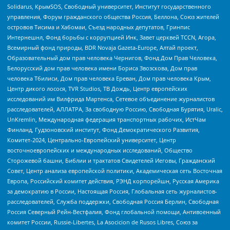
Solidarus, КрымSOS, Свободный университет, Институт государственного
управления, Форум гражданского общества Россия, Беллона, Союз жителей
островов Тисима и Хабомаи, Съезд народных депутатов, Гринпис
Интернешнл, Фонд борьбы с коррупцией Инк, Завет церквей TCCN, Агора,
Всемирный фонд природы, BDR Novaja Gazeta-Europe, Алтай проект,
Образовательный дом прав человека Чернигов, Фонд Дом Прав Человека,
Белорусский дом прав человека имени Бориса Звозскова, Дом прав
человека Тбилиси, Дом прав человека Ереван, Дом прав человека Крым,
Центр дикого лосося, TVR Studios, ТВ Дождь, Центр европейских
исследований им Вилфрида Мартенса, Сетевое объединение журналистов
расследователей, АЛЛАТРА, За свободную Россию, Свободная Бурятия, Uralic,
UnKremlin, Международная федерация транспортных рабочих, ИстЧам
Финланд, Гудзоновский институт, Фонд Демократического Развития,
Комитет-2024, Центрально-Европейский университет, Центр
восточноевропейских и международных исследований, Общество
Сторожевой башни, Библии и трактатов Свидетелей Иеговы, Гражданский
Совет, Центр анализа европейской политики, Академическая сеть Восточная
Европа, Российский комитет действия, РЭНД корпорейшн, Русская Америка
за демократию в России, Настоящая Россия, Глобальная сеть журналистов-
расследователей, Служба поддержки, Свободная Россия Берлин, Свободная
Россия Северный Рейн-Вестфалия, Фонд глобальной помощи, Антивоенный
комитет России, Russie-Libertes, La Asocicion de Rusos Libres, Союз за