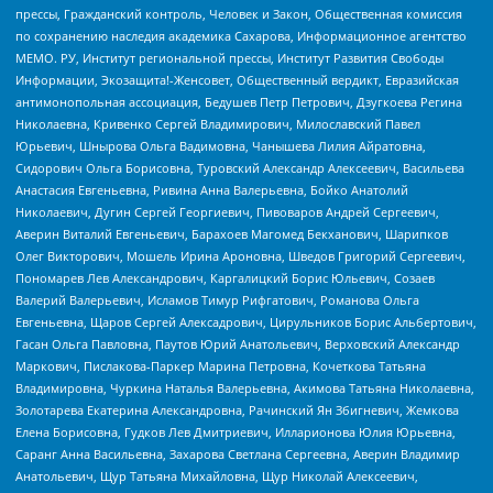
прессы, Гражданский контроль, Человек и Закон, Общественная комиссия
по сохранению наследия академика Сахарова, Информационное агентство
МЕМО. РУ, Институт региональной прессы, Институт Развития Свободы
Информации, Экозащита!-Женсовет, Общественный вердикт, Евразийская
антимонопольная ассоциация, Бедушев Петр Петрович, Дзугкоева Регина
Николаевна, Кривенко Сергей Владимирович, Милославский Павел
Юрьевич, Шнырова Ольга Вадимовна, Чанышева Лилия Айратовна,
Сидорович Ольга Борисовна, Туровский Александр Алексеевич, Васильева
Анастасия Евгеньевна, Ривина Анна Валерьевна, Бойко Анатолий
Николаевич, Дугин Сергей Георгиевич, Пивоваров Андрей Сергеевич,
Аверин Виталий Евгеньевич, Барахоев Магомед Бекханович, Шарипков
Олег Викторович, Мошель Ирина Ароновна, Шведов Григорий Сергеевич,
Пономарев Лев Александрович, Каргалицкий Борис Юльевич, Созаев
Валерий Валерьевич, Исламов Тимур Рифгатович, Романова Ольга
Евгеньевна, Щаров Сергей Алексадрович, Цирульников Борис Альбертович,
Гасан Ольга Павловна, Паутов Юрий Анатольевич, Верховский Александр
Маркович, Пислакова-Паркер Марина Петровна, Кочеткова Татьяна
Владимировна, Чуркина Наталья Валерьевна, Акимова Татьяна Николаевна,
Золотарева Екатерина Александровна, Рачинский Ян Збигневич, Жемкова
Елена Борисовна, Гудков Лев Дмитриевич, Илларионова Юлия Юрьевна,
Саранг Анна Васильевна, Захарова Светлана Сергеевна, Аверин Владимир
Анатольевич, Щур Татьяна Михайловна, Щур Николай Алексеевич,