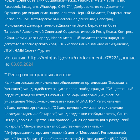
Родов, Совет Советских Социалистических Районов, Meta Platforms Inc,
Facebook, Instagram, WhatsApp, СИЧ-С14, Добровольческое Движение
Организации украинских националистов, Черный Комитет, Татарстанское
Региональное Всетатарское общественное движение, Невоград,
Молодежное Демократическое Движение Весна, Верховный Совет
Татарской Автономной Советской Социалистической Республики, Конгресс
ойрат-калмыцкого народа, Исполнительный комитет совета народных
депутатов Красноярского края, Этническое национальное объединение,
ЛГБТ, Я.МЫ Сергей Фургал
Источник:
https://minjust.gov.ru/ru/documents/7822/
данные
на
03.05.2024
* Реестр иностранных агентов:
Калининградская региональная общественная организация "Экозащита!-Женсовет", Фонд содействия защите прав и свобод граждан "Общественный вердикт", Фонд "Институт Развития Свободы Информации", Частное учреждение "Информационное агентство МЕМО. РУ", Региональная общественная организация "Общественная комиссия по сохранению наследия академика Сахарова", Фонд поддержки свободы прессы, Санкт-Петербургская общественная правозащитная организация "Гражданский контроль", Межрегиональная общественная организация "Информационно-просветительский центр "Мемориал", Региональный Фонд "Центр Защиты Прав Средств Массовой Информации", с 05.12.2023 Фонд "Центр Защиты Прав Средств массовой информации", Региональная общественная благотворительная организация помощи беженцам и мигрантам "Гражданское содействие", Негосударственное образовательное учреждение дополнительного профессионального образования (повышение квалификации) специалистов "АКАДЕМИЯ ПО ПРАВАМ ЧЕЛОВЕКА", Свердловская региональная общественная организация "Сутяжник", Автономная некоммерческая организация "Центр независимых социологических исследований", Союз общественных объединений "Российский исследовательский центр по правам человека", Региональное общественное учреждение научно-информационный центр "МЕМОРИАЛ", Некоммерческая организация "Фонд защиты гласности", Автономная некоммерческая организация "Институт прав человека", Городская общественная организация "Екатеринбургское общество "МЕМОРИАЛ", Городская общественная организация "Рязанское историко-просветительское и правозащитное общество "Мемориал" (Рязанский Мемориал), Челябинский региональный орган общественной самодеятельности – женское общественное объединение "Женщины Евразии", Челябинский региональный орган общественной самодеятельности "Уральская правозащитная группа", Фонд содействия защите здоровья и социальной справедливости имени Андрея Рылькова, Автономная Некоммерческая Организация "Аналитический Центр Юрия Левады", Автономная некоммерческая организация социальной поддержки населения "Проект Апрель", Региональная общественная организация помощи женщинам и детям, находящимся в кризисной ситуации "Информационно-методический центр "Анна", Фонд содействия развитию массовых коммуникаций и правовому просвещению "Так-так-Так", Фонд содействия устойчивому развитию "Серебряная тайга", Свердловский региональный общественный фонд социальных проектов "Новое время", "Idel.Реалии", Кавказ.Реалии, Крым.Реалии, Телеканал Настоящее Время, Татаро-башкирская служба Радио Свобода (Azatliq Radiosi), Радио Свободная Европа/Радио Свобода (PCE/PC), "Сибирь.Реалии", "Фактограф", Благотворительный фонд помощи осужденным и их семьям, Автономная некоммерческая организация "Институт глобализации и социальных движений", Фонд "В защиту прав заключенных", Частное учреждение "Центр поддержки и содействия развитию средств массовой информации", Пензенский региональный общественный благотворительный фонд "Гражданский союз", "Север.Реалии", Некоммерческая организация Фонд "Правовая инициатива", Общество с ограниченной ответственностью "Радио Свободная Европа/Радио Свобода", Чешское информационное агентство "MEDIUM-ORIENT", Красноярская региональная общественная организация "Мы против СПИДа", Камалягин Денис Николаевич, Маркелов Сергей Евгеньевич, Пономарев Лев Александрович, Савицкая Людмила Алексеевна, Автономная некоммерческая организация "Центр по работе с проблемой насилия "НАСИЛИЮ.НЕТ", Межрегиональный профессиональный союз работников здравоохранения "Альянс врачей", Юридическое лицо, зарегистрированное в Латвийской Республике, SIA "Medusa Project" (регистрационный номер 40103797863, дата регистрации 10.06.2014), Некоммерческая организация "Фонд по борьбе с коррупцией", Автономная некоммерческая организация "Институт права и публичной политики", Баданин Роман Сергеевич, Гликин Максим Александрович, Железнова Мария Михайловна, Лукьянова Юлия Сергеевна, Маетная Елизавета Витальевна, Маняхин Петр Борисович, Чуракова Ольга Владимировна, Ярош Юлия Петровна, Юридическое лицо "The Insider SIA", зарегистрированное в Риге, Латвийская Республика (дата регистрации 26.06.2015), являющееся администратором доменного имени интернет-издания "The Insider SIA", https://theins.ru, Постернак Алексей Евгеньевич, Рубин Михаил Аркадьевич, Анин Роман Александрович, Юридическое лицо Istories fonds, зарегистрированное в Латвийской Республике (регистрационный номер 50008295751, дата регистрации 24.02.2020), Великовский Дмитрий Александрович, Долинина Ирина Николаевна, Мароховская Алеся Алексеевна, Шлейнов Роман Юрьевич, Шмагун Олеся Валентиновна, Общество с ограниченной ответственностью "Альтаир 2021", Общество с ограниченной ответственностью "Вега 2021", Общество с ограниченной ответственностью "Главный редактор 2021", Общество с ограниченной ответственностью "Ромашки монолит", Важенков Артем Валерьевич, Ивановская областная общественная организация "Центр гендерных исследований", Гурман Юрий Альбертович, Медиапроект "ОВД-Инфо", Егоров Владимир Владимирович, Жилинский Владимир Александрович, Общество с ограниченной ответственностью "ЗП", Иванова София Юрьевна, Карезина Инна Павловна, Кильтау Екатерина Викторовна, Петров Алексей Викторович, Пискунов Сергей Евгеньевич, Смирнов Сергей Сергеевич, Тихонов Михаил Сергеевич, Общество с ограниченной ответственностью "ЖУРНАЛИСТ-ИНОСТРАННЫЙ АГЕНТ", Арапова Галина Юрьевна, Вольтская Татьяна Анатольевна, Американская компания "Mason G.E.S. Anonymous Foundation" (США), являющаяся владельцем интернет-издания https://mnews.world/, Компания "Stichting Bellingcat", зарегистрированная в Нидерландах (дата регистрации 11.07.2018), Захаров Андрей Вячеславович, Клепиковская Екатерина Дмитриевна, Общество с ограниченной ответственностью "МЕМО", Перл Роман Александрович, Симонов Евгений Алексеевич, Соловьева Елена Анатольевна, Сотников Даниил Владимирович, Сурначева Елизавета Дмитриевна, Автономная некоммерческая организация по защите прав человека и информированию населения "Якутия – Наше Мнение", Общество с ограниченной ответственностью "Москоу диджитал медиа", с 26.01.2023 Общество с ограниченной ответственностью "Чайка Белые сады", Ветошкина Валерия Валерьевна, Заговора Максим Александрович, Межрегиональное общественное движение "Российская ЛГБТ - сеть", Оленичев Максим Владимирович, Павлов Иван Юрьевич, Скворцова Елена Сергеевна, Общество с ограниченной ответственностью "Как бы инагент", Кочетков Игорь Викторович, Общество с ограниченной ответственностью "Честные выборы", Еланчик Олег Александрович, Общество с ограниченной ответственностью "Нобелевский призыв", Гималова Регина Эмилевна, Григорьев Андрей Валерьевич, Григорьева Алина Александровна, Ассоциация по содействию защите прав призывников, альтернативнослужащих и военнослужащих "Правозащитная группа "Гражданин.Армия.Право", Хисамова Регина Фаритовна, Автономная некоммерческая организация по реализации социально-правовых программ "Лилит", Дальневосточное общественное движение "Маяк", Санкт-Петербургская ЛГБТ-инициативная группа "Выход", Инициативная группа ЛГБТ+ "Реверс", Алексеев Андрей Викторович, Бекбулатова Таисия Львовна, Беляев Иван Михайлович, Владыкина Елена Сергеевна, Гельман Марат Александрович, Никульшина Вероника Юрьевна, Толоконникова Надежда Андреевна, Шендерович Виктор Анатольевич, Общество с ограниченной ответственностью "Данное сообщение", Общество с ограниченной ответственностью Издательский дом "Новая глава", Айнбиндер Александра Александровна, Московский комьюнити-центр для ЛГБТ+инициатив, Благотворительный фонд развития филантропии, Deutsche Welle (Германия, Kurt-Schumacher-Strasse 3, 53113 Bonn), Борзунова Мария Михайловна, Воробьев Виктор Викторович, Голубева Анна Львовна, Константинова Алла Михайловна, Малкова Ирина Владимировна, Мурадов Мурад Абдулгалимович, Осетинская Елизавета Николаевна, Понасенков Евгений Николаевич, Ганапольский Матвей Юрьевич, Киселев Евгений Алексеевич, Борухович Ирина Григорьевна, Дремин Иван Тимофеевич, Дубровский Дмитрий Викторович, Красноярская региональная общественная организация поддержки и развития альтернативных образовательных технологий и межкультурных коммуникаций "ИНТЕРРА", Маяковская Екатерина Алексеевна, Фейгин Марк Захарович, Филимонов Андрей Викторович, Дзугкоева Регина Николаевна, Доброхотов Роман Александрович, Дудь Юрий Александрович, Елкин Сергей Владимирович, Кругликов Кирилл Игоревич, Сабунаева Мария Леонидовна, Семенов Алексей Владимирович, Шаинян Карен Багратович, Шульман Екатерина Михайловна, Асафьев Артур Валерьевич, Вахштайн Виктор Семенович, Венедиктов Алексей Алексеевич, Лушникова Екатерина Евгеньевна, Волков Леонид Михайлович, Невзоров Александр Глебович, Пархоменко Сергей Борисович, Сироткин Ярослав Николаевич, Кара-Мурза Владимир Владимирович, Баранова Наталья Владимировна, Гозман Леонид Яковлевич, Кагарлицкий Борис Юльевич, Климарев Михаил Валерьевич, Милов Владимир Станиславович, Автономная некоммерческая организация Краснодарский центр современного искусства "Типография", Моргенштерн Алишер Тагирович, Соболь Любовь Эдуардовна, Общество с ограниченной ответственностью "ЛИЗА НОРМ", Каспаров Гарри Кимович, Ходорковский Михаил Борисович, Общество с ограниченной ответственностью "Апрельские тезисы", Данилович Ирина Брониславовна, Кашин Олег Владимирович, Петров Николай Владимирович, Пивоваров Алексей Владимирович, Соколов Михаил Владимирович, Цветкова Юлия Владимировна, Чичваркин Евгений Александрович, Комитет против пыток/Команда против пыток, Общество с ограниченной ответственностью "Первый научный", Общество с ограниченной ответственностью "Вертолет и ко", Белоцерковская Вероника Борисовна, Кац Максим Евгеньевич, Лазарева Татьяна Юрьевна, Шаведдинов Руслан Табризович, Яшин Илья Валерьевич, Общество с ограниченной ответственностью "Иноагент ААВ", Алешковский Дмитрий Петрович, Альбац Евгения Марковна, Быков Дмитрий Львович, Галямина Юлия Евгеньевна, Лойко Сергей Леонидович, Мартынов Кирилл Константинович, Медведев Сергей Александрович, Крашенинников Федор Геннадиевич, Гордеева Катерина Вл