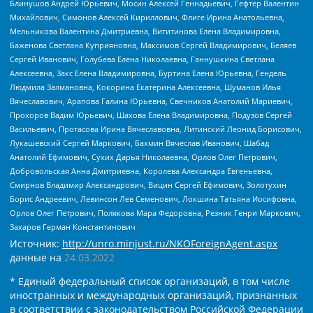
Блинушов Андрей Юрьевич, Мосин Алексей Геннадьевич, Гефтер Валентин
Михайлович, Симонов Алексей Кириллович, Флиге Ирина Анатольевна,
Мельникова Валентина Дмитриевна, Вититинова Елена Владимировна,
Баженова Светлана Куприяновна, Максимов Сергей Владимирович, Беляев
Сергей Иванович, Голубева Елена Николаевна, Ганнушкина Светлана
Алексеевна, Закс Елена Владимировна, Буртина Елена Юрьевна, Гендель
Людмила Залмановна, Кокорина Екатерина Алексеевна, Шуманов Илья
Вячеславович, Арапова Галина Юрьевна, Свечников Анатолий Мариевич,
Прохоров Вадим Юрьевич, Шахова Елена Владимировна, Подузов Сергей
Васильевич, Протасова Ирина Вячеславовна, Литинский Леонид Борисович,
Лукашевский Сергей Маркович, Бахмин Вячеслав Иванович, Шабад
Анатолий Ефимович, Сухих Дарья Николаевна, Орлов Олег Петрович,
Добровольская Анна Дмитриевна, Королева Александра Евгеньевна,
Смирнов Владимир Александрович, Вицин Сергей Ефимович, Золотухин
Борис Андреевич, Левинсон Лев Семенович, Локшина Татьяна Иосифовна,
Орлов Олег Петрович, Полякова Мара Федоровна, Резник Генри Маркович,
Захаров Герман Константинович
Источник:
http://unro.minjust.ru/NKOForeignAgent.aspx
данные на
24.03.2022
* Единый федеральный список организаций, в том числе
иностранных и международных организаций, признанных
в соответствии с законодательством Российской Федерации