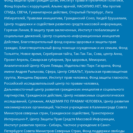
Фонд защиты прав граждан Штаб, Институт права и публичной политики,
Фонд борьбы с коррупцией, Альянс врачей, НАСИЛИЮ.НЕТ, Мы против
СПИДа, СВЕЧА, Гуманитарное действие, Открытый Петербург, Лига
Избирателей, Правовая инициатива, Гражданский Союз, Хасдей Ерушалаим,
Центр поддержки и содействия развитию средств массовой информации,
Горячая Линия, В защиту прав заключенных, Институт глобализации и
социальных движений, Центр социально-информационных инициатив
Действие, Благотворительный фонд охраны здоровья и защиты прав
граждан, Благотворительный фонд помощи осужденным и их семьям, Фонд
Тольятти, Новое время, Серебряная тайга, Так-Так-Так, Сова, центр Анна,
Проект Апрель, Самарская губерния, Эра здоровья, Мемориал,
Аналитический Центр Юрия Левады, Издательство Парк Гагарина, Фонд
имени Андрея Рылькова, Сфера, Центр СИБАЛЬТ, Уральская правозащитная
группа, Женщины Евразии, Институт прав человека, Фонд защиты гласности,
Российский исследовательский центр по правам человека,
Дальневосточный центр развития гражданских инициатив и социального
партнерства, Гражданское действие, Центр независимых социологических
исследований, Сутяжник, АКАДЕМИЯ ПО ПРАВАМ ЧЕЛОВЕКА, Центр развития
некоммерческих организаций, Частное учреждение в Калининграде Совета
Министров северных стран, Гражданское содействие, Трансперенси
Интернешнл-Р, Центр Защиты Прав Средств Массовой Информации,
Институт развития прессы - Сибирь, Частное учреждение в Санкт-
Петербурге Совета Министров Северных Стран, Фонд поддержки свободы