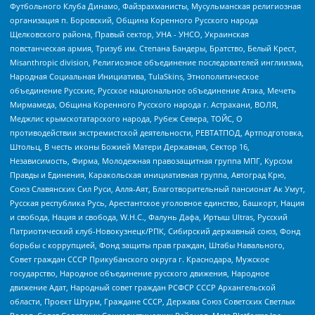
Футбольного Клуба Динамо, Файзрахманисты, Мусульманская религиозная
организация п. Боровский, Община Коренного Русского народа
Щелковского района, Правый сектор, УНА - УНСО, Украинская
повстанческая армия, Тризуб им. Степана Бандеры, Братство, Белый Крест,
Misanthropic division, Религиозное объединение последователей инглиизма,
Народная Социальная Инициатива, TulaSkins, Этнополитическое
объединение Русские, Русское национальное объединение Атака, Мечеть
Мирмамеда, Община Коренного Русского народа г. Астрахани, ВОЛЯ,
Меджлис крымскотатарского народа, Рубеж Севера, ТОЙС, О
противодействии экстремистской деятельности, РЕВТАТПОД, Артподготовка,
Штольц, В честь иконы Божией Матери Державная, Сектор 16,
Независимость, Фирма, Молодежная правозащитная группа МПГ, Курсом
Правды и Единения, Каракольская инициативная группа, Автоград Крю,
Союз Славянских Сил Руси, Алля-Аят, Благотворительный пансионат Ак Умут,
Русская республика Русь, Арестантское уголовное единство, Башкорт, Нация
и свобода, Нация и свобода, W.H.С., Фалунь Дафа, Иртыш Ultras, Русский
Патриотический клуб-Новокузнецк/РПК, Сибирский державный союз, Фонд
борьбы с коррупцией, Фонд защиты прав граждан, Штабы Навального,
Совет граждан СССР Прикубанского округа г. Краснодара, Мужское
государство, Народное объединение русского движения, Народное
движение Адат, Народный совет граждан РСФСР СССР Архангельской
области, Проект Штурм, Граждане СССР, Держава Союз Советских Светлых