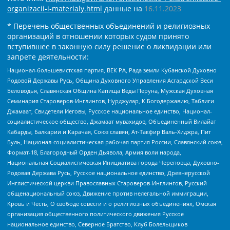
organizacii-i-materialy.html
данные на
16.11.2023
* Перечень общественных объединений и религиозных
организаций в отношении которых судом принято
вступившее в законную силу решение о ликвидации или
запрете деятельности:
Национал-большевистская партия, ВЕК РА, Рада земли Кубанской Духовно
Родовой Державы Русь, Община Духовного Управления Асгардской Веси
Беловодья, Славянская Община Капища Веды Перуна, Мужская Духовная
Семинария Староверов-Инглингов, Нурджулар, К Богодержавию, Таблиги
Джамаат, Свидетели Иеговы, Русское национальное единство, Национал-
социалистическое общество, Джамаат мувахидов, Объединенный Вилайат
Кабарды, Балкарии и Карачая, Союз славян, Ат-Такфир Валь-Хиджра, Пит
Буль, Национал-социалистическая рабочая партия России, Славянский союз,
Формат-18, Благородный Орден Дьявола, Армия воли народа,
Национальная Социалистическая Инициатива города Череповца, Духовно-
Родовая Держава Русь, Русское национальное единство, Древнерусской
Инглистической церкви Православных Староверов-Инглингов, Русский
общенациональный союз, Движение против нелегальной иммиграции,
Кровь и Честь, О свободе совести и о религиозных объединениях, Омская
организация общественного политического движения Русское
национальное единство, Северное Братство, Клуб Болельщиков