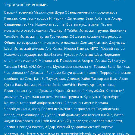
террористическими:
Высший военный Маджлисуль Шура Объединенных сил моджахедов
Кавказа, Конгресс народов Ичкерии и Дагестана, База, Асбат аль-Ансар,
Священная война, Исламская группа, Братья-мусульмане, Партия
исламского освобождения, Лашкар-И-Тайба, Исламская группа, Движение
Талибан, Исламская партия Туркестана, Общество социальных реформ,
Общество возрождения исламского наследия, Дом двух святых, Джунд аш-
Шам, Исламский джихад, Аль-Каида, Имарат Кавказ, АБТО, Правый сектор,
Исламское государство, Джабха аль-Нусра ли-Ахль аш-Шам, Народное
ополчение имени К. Минина и Д. Пожарского, Аджр от Аллаха Субхану уа
Тагьаля SHAM, АУМ Синрике, Муджахеды джамаата Ат-Тавхида Валь-Джихад,
Чистопольский Джамаат, Рохнамо ба суи давлати исломи, Террористическое
сообщество Сеть, Катиба Таухид валь-Джихад, Хайят Тахрир аш-Шам, Ахлю
Сунна Валь Джамаа, National Socialism/White Power, Артподготовка,
Религиозная группа “Джамаат “Красный пахарь”, Колумбайн, Хатлонский
джамаат, Мусульманская религиозная группа п. Кушкуль г. Оренбург,
Крымско-татарский добровольческий батальон имени Номана
Челебиджихана, Азов, Партия исламского возрождения Таджикистана,
Народная самооборона, Дуббайский джамаат, московская ячейка, Батал-
Хаджи Белхороев, Маньяки Культ Убийц, Молодёжь Которая Улыбается,
Легион Свобода России, Айдар, Русский добровольческий корпус
Источник:
http://nac.gov.ru/terroristicheskie-i-ekstremistskie-