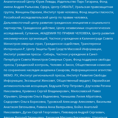
Аналитический Центр Юрия Левады, Издательство Парк Гагарина, Фонд
имени Андрея Рылькова, Сфера, Центр СИБАЛЬТ, Уральская правозащитная
группа, Женщины Евразии, Институт прав человека, Фонд защиты гласности,
Российский исследовательский центр по правам человека,
Дальневосточный центр развития гражданских инициатив и социального
партнерства, Гражданское действие, Центр независимых социологических
исследований, Сутяжник, АКАДЕМИЯ ПО ПРАВАМ ЧЕЛОВЕКА, Центр развития
некоммерческих организаций, Частное учреждение в Калининграде Совета
Министров северных стран, Гражданское содействие, Трансперенси
Интернешнл-Р, Центр Защиты Прав Средств Массовой Информации,
Институт развития прессы - Сибирь, Частное учреждение в Санкт-
Петербурге Совета Министров Северных Стран, Фонд поддержки свободы
прессы, Гражданский контроль, Человек и Закон, Общественная комиссия
по сохранению наследия академика Сахарова, Информационное агентство
МЕМО. РУ, Институт региональной прессы, Институт Развития Свободы
Информации, Экозащита!-Женсовет, Общественный вердикт, Евразийская
антимонопольная ассоциация, Бедушев Петр Петрович, Дзугкоева Регина
Николаевна, Кривенко Сергей Владимирович, Милославский Павел
Юрьевич, Шнырова Ольга Вадимовна, Чанышева Лилия Айратовна,
Сидорович Ольга Борисовна, Туровский Александр Алексеевич, Васильева
Анастасия Евгеньевна, Ривина Анна Валерьевна, Бойко Анатолий
Николаевич, Дугин Сергей Георгиевич, Пивоваров Андрей Сергеевич,
Аверин Виталий Евгеньевич, Барахоев Магомед Бекханович, Шарипков