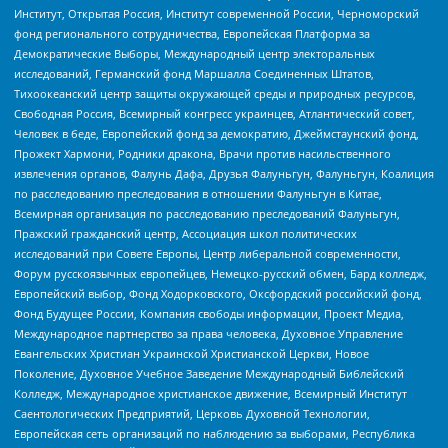
Институт, Открытая Россия, Институт современной России, Черноморский
фонд регионального сотрудничества, Европейская Платформа за
Демократические Выборы, Международный центр электоральных
исследований, Германский фонд Маршалла Соединенных Штатов,
Тихоокеанский центр защиты окружающей среды и природных ресурсов,
Свободная Россия, Всемирный конгресс украинцев, Атлантический совет,
Человек в беде, Европейский фонд за демократию, Джеймстаунский фонд,
Прожект Хармони, Родники дракона, Врачи против насильственного
извлечения органов, Фалунь Дафа, Друзья Фалуньгун, Фалуньгун, Коалиция
по расследованию преследования в отношении Фалуньгун в Китае,
Всемирная организация по расследованию преследований Фалуньгун,
Пражский гражданский центр, Ассоциация школ политических
исследований при Совете Европы, Центр либеральной современности,
Форум русскоязычных европейцев, Немецко-русский обмен, Бард колледж,
Европейский выбор, Фонд Ходорковского, Оксфордский российский фонд,
Фонд Будущее России, Компания свободы информации, Проект Медиа,
Международное партнерство за права человека, Духовное Управление
Евангельских Христиан Украинской Христианской Церкви, Новое
Поколение, Духовное Учебное Заведение Международный Библейский
Колледж, Международное христианское движение, Всемирный Институт
Саентологических Предприятий, Церковь Духовной Технологии,
Европейская сеть организаций по наблюдению за выборами, Республика