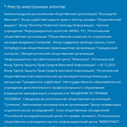
* Реестр иностранных агентов:
Калининградская региональная общественная организация "Экозащита!-Женсовет", Фонд содействия защите прав и свобод граждан "Общественный вердикт", Фонд "Институт Развития Свободы Информации", Частное учреждение "Информационное агентство МЕМО. РУ", Региональная общественная организация "Общественная комиссия по сохранению наследия академика Сахарова", Фонд поддержки свободы прессы, Санкт-Петербургская общественная правозащитная организация "Гражданский контроль", Межрегиональная общественная организация "Информационно-просветительский центр "Мемориал", Региональный Фонд "Центр Защиты Прав Средств Массовой Информации", с 05.12.2023 Фонд "Центр Защиты Прав Средств массовой информации", Региональная общественная благотворительная организация помощи беженцам и мигрантам "Гражданское содействие", Негосударственное образовательное учреждение дополнительного профессионального образования (повышение квалификации) специалистов "АКАДЕМИЯ ПО ПРАВАМ ЧЕЛОВЕКА", Свердловская региональная общественная организация "Сутяжник", Автономная некоммерческая организация "Центр независимых социологических исследований", Союз общественных объединений "Российский исследовательский центр по правам человека", Региональное общественное учреждение научно-информационный центр "МЕМОРИАЛ", Некоммерческая организация "Фонд защиты гласности", Автономная некоммерческая организация "Институт прав человека", Городская общественная организация "Екатеринбургское общество "МЕМОРИАЛ", Городская общественная организация "Рязанское историко-просветительское и правозащитное общество "Мемориал" (Рязанский Мемориал), Челябинский региональный орган общественной самодеятельности – женское общественное объединение "Женщины Евразии", Челябинский региональный орган общественной самодеятельности "Уральская правозащитная группа", Фонд содействия защите здоровья и социальной справедливости имени Андрея Рылькова, Автономная Некоммерческая Организация "Аналитический Центр Юрия Левады", Автономная некоммерческая организация социальной поддержки населения "Проект Апрель", Региональная общественная организация помощи женщинам и детям, находящимся в кризисной ситуации "Информационно-методический центр "Анна", Фонд содействия развитию массовых коммуникаций и правовому просвещению "Так-так-Так", Фонд содействия устойчивому развитию "Серебряная тайга", Свердловский региональный общественный фонд социальных проектов "Новое время", "Idel.Реалии", Кавказ.Реалии, Крым.Реалии, Телеканал Настоящее Время, Татаро-башкирская служба Радио Свобода (Azatliq Radiosi), Радио Свободная Европа/Радио Свобода (PCE/PC), "Сибирь.Реалии", "Фактограф", Благотворительный фонд помощи осужденным и их семьям, Автономная некоммерческая организация "Институт глобализации и социальных движений", Фонд "В защиту прав заключенных", Частное учреждение "Центр поддержки и содействия развитию средств массовой информации", Пензенский региональный общественный благотворительный фонд "Гражданский союз", "Север.Реалии", Некоммерческая организация Фонд "Правовая инициатива", Общество с ограниченной ответственностью "Радио Свободная Европа/Радио Свобода", Чешское информационное агентство "MEDIUM-ORIENT", Красноярская региональная общественная организация "Мы против СПИДа", Камалягин Денис Николаевич, Маркелов Сергей Евгеньевич, Пономарев Лев Александрович, Савицкая Людмила Алексеевна, Автономная некоммерческая организация "Центр по работе с проблемой насилия "НАСИЛИЮ.НЕТ", Межрегиональный профессиональный союз работников здравоохранения "Альянс врачей", Юридическое лицо, зарегистрированное в Латвийской Республике, SIA "Medusa Project" (регистрационный номер 40103797863, дата регистрации 10.06.2014), Некоммерческая организация "Фонд по борьбе с коррупцией", Автономная некоммерческая организация "Институт права и публичной политики", Баданин Роман Сергеевич, Гликин Максим Александрович, Железнова Мария Михайловна, Лукьянова Юлия Сергеевна, Маетная Елизавета Витальевна, Маняхин Петр Борисович, Чуракова Ольга Владимировна, Ярош Юлия Петровна, Юридическое лицо "The Insider SIA", зарегистрированное в Риге, Латвийская Республика (дата регистрации 26.06.2015), являющееся администратором доменного имени интернет-издания "The Insider SIA", https://theins.ru, Постернак Алексей Евгеньевич, Рубин Михаил Аркадьевич, Анин Роман Александрович, Юридическое лицо Istories fonds, зарегистрированное в Латвийской Республике (регистрационный номер 50008295751, дата регистрации 24.02.2020), Великовский Дмитрий Александрович, Долинина Ирина Николаевна, Мароховская Алеся Алексеевна, Шлейнов Роман Юрьевич, Шмагун Олеся Валентиновна, Общество с ограниченной ответственностью "Альтаир 2021", Общество с ограниченной ответственностью "Вега 2021", Общество с ограниченной ответственностью "Главный редактор 2021", Общество с ограниченной ответственностью "Ромашки монолит", Важенков Артем Валерьевич, Ивановская областная общественная организация "Центр гендерных исследований", Гурман Юрий Альбертович, Медиапроект "ОВД-Инфо", Егоров Владимир Владимирович, Жилинский Владимир Александрович, Общество с ограниченной ответственностью "ЗП", Иванова София Юрьевна, Карезина Инна Павловна, Кильтау Екатерина Викторовна, Петров Алексей Викторович, Пискунов Сергей Евгеньевич, Смирнов Сергей Сергеевич, Тихонов Михаил Сергеевич, Общество с ограниченной ответственностью "ЖУРНАЛИСТ-ИНОСТРАННЫЙ АГЕНТ", Арапова Галина Юрьевна, Вольтская Татьяна Анатольевна, Американская компания "Mason G.E.S. Anonymous Foundation" (США), являющаяся владельцем интернет-издания https://mnews.world/, Компания "Stichting Bellingcat", зарегистрированная в Нидерландах (дата регистрации 11.07.2018), Захаров Андрей Вячеславович, Клепиковская Екатерина Дмитриевна, Общество с ограниченной ответственностью "МЕМО", Перл Роман Александрович, Симонов Евгений Алексеевич, Соловьева Елена Анатольевна, Сотников Даниил Владимирович, Сурначева Елизавета Дмитриевна, Автономная некоммерческая организация по защите прав человека и информированию населения "Якутия – Наше Мнение", Общество с ограниченной ответственностью "Москоу диджитал медиа", с 26.01.2023 Общество с ограниченной ответственностью "Чайка Белые сады", Ветошкина Валерия Валерьевна, Заговора Максим Александрович, Межрегиональное общественное движение "Российская ЛГБТ - сеть", Оленичев Максим Владимирович, Павлов Иван Юрьевич, Скворцова Елена Сергеевна, Общество с ограниченной ответственностью "Как бы инагент", Кочетков Игорь Викторович, Общество с ограниченной ответственностью "Честные выборы", Еланчик Олег Александрович, Общество с ограниченной ответственностью "Нобелевский призыв", Гималова Регина Эмилевна, Григорьев Андрей Валерьевич, Григорьева Алина Александровна, Ассоциация по содействию защите прав призывников, альтернативнослужащих и военнослужащих "Правозащитная группа "Гражданин.Армия.Право", Хисамова Регина Фаритовна, Автономная некоммерческая организация по реализации социально-правовых программ "Лилит", Дальневосточное общественное движение "Маяк", Санкт-Петербургская ЛГБТ-инициативная группа "Выход", Инициативная группа ЛГБТ+ "Реверс", Алексеев Андрей Викторович, Бекбулатова Таисия Львовна, Беляев Иван Михайлович, Владыкина Елена Сергеевна, Гельман Марат Александрович, Никульшина Вероника Юрьевна, Толоконникова Надежда Андреевна, Шендерович Виктор Анатольевич, Общество с ограниченной ответственностью "Данное сообщение", Общество с ограниченной ответственностью Издательский дом "Новая глава", Айнбиндер Александра Александровна, Московский комьюнити-центр для ЛГБТ+инициатив, Благотворительный фонд развития филантропии, Deutsche Welle (Германия, Kurt-Schumacher-Strasse 3, 53113 Bonn), Борзунова Мария Михайловна, Воробьев Виктор Викторович, Голубева Анна Львовна, Константинова Алла Михайловна, Малкова Ирина Владимировна, Мурадов Мурад Абдулгалимович, Осетинская Елизавета Николаевна, Понасенков Евгений Николаевич, Ганапольский Матвей Юрьевич, Киселев Евгений Алексеевич, Борухович Ирина Григорьевна, Дремин Иван Тимофеевич, Дубровский Дмитрий Викторович, Красноярская региональная общественная организация поддержки и развития альтернативных образовательных технологий и межкультурных коммуникаций "ИНТЕРРА", Маяковская Екатерина Алексеевна, Фейгин Марк Захарович, Филимонов Андрей Викторович, Дзугкоева Регина Николаевна, Доброхотов Роман Александрович, Дудь Юрий Александрович, Елкин Сергей Владимирович, Кругликов Кирилл Игоревич, Сабунаева Мария Леонидовна, Семенов Алексей Владимирович, Шаинян Карен Багратович, Шульман Екатерина Михайловна, Асафьев Артур Валерьевич, Вахштайн Виктор Семенович, Венедиктов Алексей Алексеевич, Лушникова Екатерина Евгеньевна, Волков Леонид Михайлович, Невзоров Александр Глебович, Пархоменко Сергей Борисович, Сироткин Ярослав Николаевич, Кара-Мурза Владимир Владимирович, Баранова Наталья Владимировна, Гозман Леонид Яковлевич, Кагарлицкий Борис Юльевич, Климарев Михаил Валерьевич, Милов Владимир Станиславович, Автономная некоммерческая организация Краснодарский центр современного искусства "Типография", Моргенштерн Алишер Тагирович, Соболь Любовь Эдуардовна, Общество с ограниченной ответственностью "ЛИЗА НОРМ", Каспаров Гарри Кимович, Ходорковский Михаил Борисович, Общество с ограниченной ответственностью "Апрельские тезисы", Данилович Ирина Брониславовна, Кашин Олег Владимирович, Петров Николай Владимирович, Пивоваров Алексей Владимирович, Соколов Михаил Владимирович, Цветкова Юлия Владимировна, Чичваркин Евгений Александрович, Комитет против пыток/Команда против пыток, Общество с ограниченной ответственностью "Первый научный", Общество с ограниченной ответственностью "Вертолет и ко", Белоцерковская Вероника Борисовна, Кац Максим Евгеньевич, Лазарева Татьяна Юрьевна, Шаведдинов Руслан Табризович, Яшин Илья Валерьевич, Общество с ограниченной ответственностью "Иноагент ААВ", Алешковский Дмитрий Петрович, Альбац Евгения Марковна, Быков Дмитрий Львович, Галямина Юлия Евгеньевна, Лойко Сергей Леонидович, Мартынов Кирилл Константинович, Медведев Сергей Александрович, Крашенинников Федор Геннадиевич, Гордеева Катерина Вл