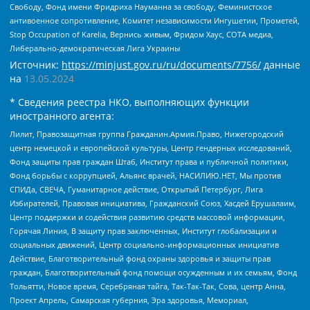
Свободу, Фонд имени Фридриха Науманна за свободу, Феминистское
антивоенное сопротивление, Комитет независимости Ингушетии, Прометей,
Stop Occupation of Karelia, Вернись живым, Фридом Хаус, СОТА медиа,
Либерально-демократическая Лига Украины
Источник:
https://minjust.gov.ru/ru/documents/7756/
данные
на
13.05.2024
* Сведения реестра НКО, выполняющих функции
иностранного агента:
Лилит, Правозащитная группа Гражданин.Армия.Право, Нижегородский
центр немецкой и европейской культуры, Центр гендерных исследований,
Фонд защиты прав граждан Штаб, Институт права и публичной политики,
Фонд борьбы с коррупцией, Альянс врачей, НАСИЛИЮ.НЕТ, Мы против
СПИДа, СВЕЧА, Гуманитарное действие, Открытый Петербург, Лига
Избирателей, Правовая инициатива, Гражданский Союз, Хасдей Ерушалаим,
Центр поддержки и содействия развитию средств массовой информации,
Горячая Линия, В защиту прав заключенных, Институт глобализации и
социальных движений, Центр социально-информационных инициатив
Действие, Благотворительный фонд охраны здоровья и защиты прав
граждан, Благотворительный фонд помощи осужденным и их семьям, Фонд
Тольятти, Новое время, Серебряная тайга, Так-Так-Так, Сова, центр Анна,
Проект Апрель, Самарская губерния, Эра здоровья, Мемориал,