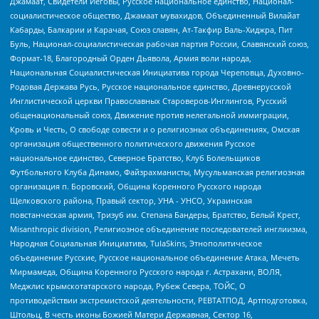
Джамаат, Свидетели Иеговы, Русское национальное единство, Национал-
социалистическое общество, Джамаат мувахидов, Объединенный Вилайат
Кабарды, Балкарии и Карачая, Союз славян, Ат-Такфир Валь-Хиджра, Пит
Буль, Национал-социалистическая рабочая партия России, Славянский союз,
Формат-18, Благородный Орден Дьявола, Армия воли народа,
Национальная Социалистическая Инициатива города Череповца, Духовно-
Родовая Держава Русь, Русское национальное единство, Древнерусской
Инглистической церкви Православных Староверов-Инглингов, Русский
общенациональный союз, Движение против нелегальной иммиграции,
Кровь и Честь, О свободе совести и о религиозных объединениях, Омская
организация общественного политического движения Русское
национальное единство, Северное Братство, Клуб Болельщиков
Футбольного Клуба Динамо, Файзрахманисты, Мусульманская религиозная
организация п. Боровский, Община Коренного Русского народа
Щелковского района, Правый сектор, УНА - УНСО, Украинская
повстанческая армия, Тризуб им. Степана Бандеры, Братство, Белый Крест,
Misanthropic division, Религиозное объединение последователей инглиизма,
Народная Социальная Инициатива, TulaSkins, Этнополитическое
объединение Русские, Русское национальное объединение Атака, Мечеть
Мирмамеда, Община Коренного Русского народа г. Астрахани, ВОЛЯ,
Меджлис крымскотатарского народа, Рубеж Севера, ТОЙС, О
противодействии экстремистской деятельности, РЕВТАТПОД, Артподготовка,
Штольц, В честь иконы Божией Матери Державная, Сектор 16,