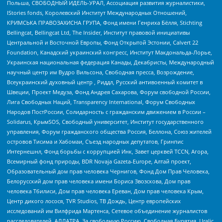
Польша, СВОБОДНЫЙ ИДЕЛЬ-УРАЛ, Ассоциация развития журналистики,
IStories fonds, Королевский Институт Международных Отношений,
КРИМСЬКА ПРАВОЗАХИСНА ГРУПА, Фонд имени Генриха Бёлля, Stichting
Bellingcat, Bellingcat Ltd, The Insider, Институт правовой инициативы
Центральной и Восточной Европы, Фонд Открытой Эстонии, Calvert 22
Foundation, Канадский украинский конгресс, Институт Макдональда-Лорье,
Украинская национальная федерация Канады, Декабристы, Международный
научный центр им Вудро Вильсона, Свободная пресса, Возрождение,
Всеукраинский духовный центр , Риддл, Русский антивоенный комитет в
Швеции, Проект Медуза, Фонд Андрея Сахарова, Форум свободной России,
Лига Свободных Наций, Transparеncy International, Форум Свободных
Народов ПостРоссии, Солидарность с гражданским движением в России –
Solidarus, КрымSOS, Свободный университет, Институт государственного
управления, Форум гражданского общества Россия, Беллона, Союз жителей
островов Тисима и Хабомаи, Съезд народных депутатов, Гринпис
Интернешнл, Фонд борьбы с коррупцией Инк, Завет церквей TCCN, Агора,
Всемирный фонд природы, BDR Novaja Gazeta-Europe, Алтай проект,
Образовательный дом прав человека Чернигов, Фонд Дом Прав Человека,
Белорусский дом прав человека имени Бориса Звозскова, Дом прав
человека Тбилиси, Дом прав человека Ереван, Дом прав человека Крым,
Центр дикого лосося, TVR Studios, ТВ Дождь, Центр европейских
исследований им Вилфрида Мартенса, Сетевое объединение журналистов
расследователей, АЛЛАТРА, За свободную Россию, Свободная Бурятия, Uralic,