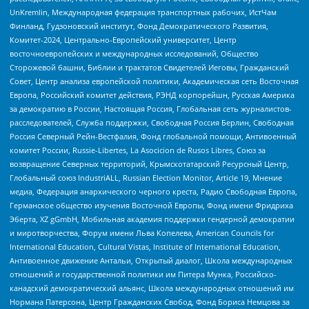
UnKremlin, Международная федерация транспортных рабочих, ИстЧам
Финланд, Гудзоновский институт, Фонд Демократического Развития,
Комитет-2024, Центрально-Европейский университет, Центр
восточноевропейских и международных исследований, Общество
Сторожевой башни, Библии и трактатов Свидетелей Иеговы, Гражданский
Совет, Центр анализа европейской политики, Академическая сеть Восточная
Европа, Российский комитет действия, РЭНД корпорейшн, Русская Америка
за демократию в России, Настоящая Россия, Глобальная сеть журналистов-
расследователей, Служба поддержки, Свободная Россия Берлин, Свободная
Россия Северный Рейн-Вестфалия, Фонд глобальной помощи, Антивоенный
комитет России, Russie-Libertes, La Asocicion de Rusos Libres, Союз за
возвращение Северных территорий, Крымскотатарский Ресурсный Центр,
Глобальный союз IndustriALL, Russian Election Monitor, Article 19, Мнение
медиа, Федерация анархического черного креста, Радио Свободная Европа,
Германское общество изучения Восточной Европы, Фонд имени Фридриха
Эберта, XZ gGmbH, Мобильная академия поддержки гендерной демократии
и миротворчества, Форум имени Льва Копелева, American Councils for
International Education, Cultural Vistas, Institute of International Education,
Антивоенное движение Антальи, Открытый диалог, Школа международных
отношений и государственной политики им Питера Мунка, Российско-
канадский демократический альянс, Школа международных отношений им
Нормана Патерсона, Центр Гражданских Свобод, Фонд Бориса Немцова за