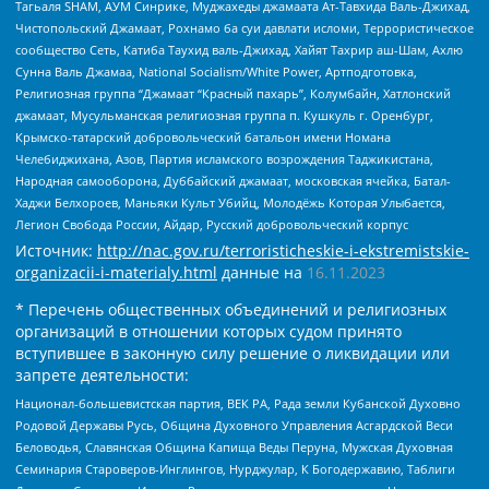
Тагьаля SHAM, АУМ Синрике, Муджахеды джамаата Ат-Тавхида Валь-Джихад,
Чистопольский Джамаат, Рохнамо ба суи давлати исломи, Террористическое
сообщество Сеть, Катиба Таухид валь-Джихад, Хайят Тахрир аш-Шам, Ахлю
Сунна Валь Джамаа, National Socialism/White Power, Артподготовка,
Религиозная группа “Джамаат “Красный пахарь”, Колумбайн, Хатлонский
джамаат, Мусульманская религиозная группа п. Кушкуль г. Оренбург,
Крымско-татарский добровольческий батальон имени Номана
Челебиджихана, Азов, Партия исламского возрождения Таджикистана,
Народная самооборона, Дуббайский джамаат, московская ячейка, Батал-
Хаджи Белхороев, Маньяки Культ Убийц, Молодёжь Которая Улыбается,
Легион Свобода России, Айдар, Русский добровольческий корпус
Источник:
http://nac.gov.ru/terroristicheskie-i-ekstremistskie-
organizacii-i-materialy.html
данные на
16.11.2023
* Перечень общественных объединений и религиозных
организаций в отношении которых судом принято
вступившее в законную силу решение о ликвидации или
запрете деятельности:
Национал-большевистская партия, ВЕК РА, Рада земли Кубанской Духовно
Родовой Державы Русь, Община Духовного Управления Асгардской Веси
Беловодья, Славянская Община Капища Веды Перуна, Мужская Духовная
Семинария Староверов-Инглингов, Нурджулар, К Богодержавию, Таблиги