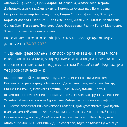
Анатолий Ефимович, Сухих Дарья Николаевна, Орлов Олег Петрович,
Добровольская Анна Дмитриевна, Королева Александра Евгеньевна,
Смирнов Владимир Александрович, Вицин Сергей Ефимович, Золотухин
Борис Андреевич, Левинсон Лев Семенович, Локшина Татьяна Иосифовна,
Орлов Олег Петрович, Полякова Мара Федоровна, Резник Генри Маркович,
Захаров Герман Константинович
Источник:
http://unro.minjust.ru/NKOForeignAgent.aspx
данные на
24.03.2022
* Единый федеральный список организаций, в том числе
иностранных и международных организаций, признанных
в соответствии с законодательством Российской Федерации
террористическими:
Высший военный Маджлисуль Шура Объединенных сил моджахедов
Кавказа, Конгресс народов Ичкерии и Дагестана, База, Асбат аль-Ансар,
Священная война, Исламская группа, Братья-мусульмане, Партия
исламского освобождения, Лашкар-И-Тайба, Исламская группа, Движение
Талибан, Исламская партия Туркестана, Общество социальных реформ,
Общество возрождения исламского наследия, Дом двух святых, Джунд аш-
Шам, Исламский джихад, Аль-Каида, Имарат Кавказ, АБТО, Правый сектор,
Исламское государство, Джабха аль-Нусра ли-Ахль аш-Шам, Народное
ополчение имени К. Минина и Д. Пожарского, Аджр от Аллаха Субхану уа