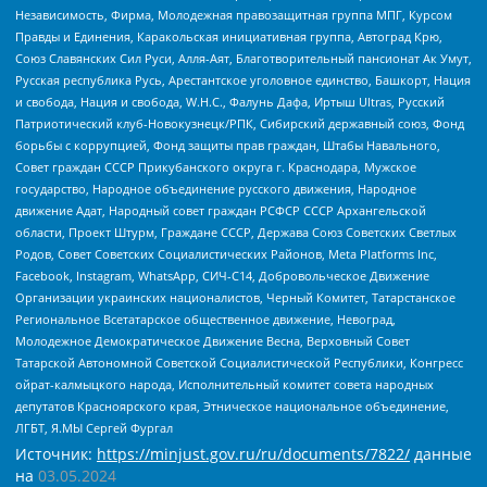
Независимость, Фирма, Молодежная правозащитная группа МПГ, Курсом
Правды и Единения, Каракольская инициативная группа, Автоград Крю,
Союз Славянских Сил Руси, Алля-Аят, Благотворительный пансионат Ак Умут,
Русская республика Русь, Арестантское уголовное единство, Башкорт, Нация
и свобода, Нация и свобода, W.H.С., Фалунь Дафа, Иртыш Ultras, Русский
Патриотический клуб-Новокузнецк/РПК, Сибирский державный союз, Фонд
борьбы с коррупцией, Фонд защиты прав граждан, Штабы Навального,
Совет граждан СССР Прикубанского округа г. Краснодара, Мужское
государство, Народное объединение русского движения, Народное
движение Адат, Народный совет граждан РСФСР СССР Архангельской
области, Проект Штурм, Граждане СССР, Держава Союз Советских Светлых
Родов, Совет Советских Социалистических Районов, Meta Platforms Inc,
Facebook, Instagram, WhatsApp, СИЧ-С14, Добровольческое Движение
Организации украинских националистов, Черный Комитет, Татарстанское
Региональное Всетатарское общественное движение, Невоград,
Молодежное Демократическое Движение Весна, Верховный Совет
Татарской Автономной Советской Социалистической Республики, Конгресс
ойрат-калмыцкого народа, Исполнительный комитет совета народных
депутатов Красноярского края, Этническое национальное объединение,
ЛГБТ, Я.МЫ Сергей Фургал
Источник:
https://minjust.gov.ru/ru/documents/7822/
данные
на
03.05.2024