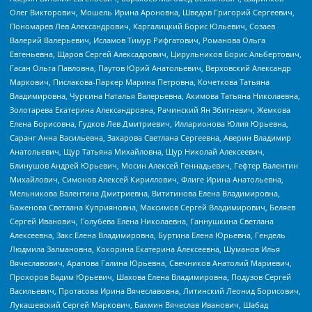
Олег Викторович, Мошель Ирина Ароновна, Шведов Григорий Сергеевич,
Пономарев Лев Александрович, Каргалицкий Борис Юльевич, Созаев
Валерий Валерьевич, Исламов Тимур Рифгатович, Романова Ольга
Евгеньевна, Щаров Сергей Алексадрович, Цирульников Борис Альбертович,
Гасан Ольга Павловна, Паутов Юрий Анатольевич, Верховский Александр
Маркович, Пислакова-Паркер Марина Петровна, Кочеткова Татьяна
Владимировна, Чуркина Наталья Валерьевна, Акимова Татьяна Николаевна,
Золотарева Екатерина Александровна, Рачинский Ян Збигневич, Жемкова
Елена Борисовна, Гудков Лев Дмитриевич, Илларионова Юлия Юрьевна,
Саранг Анна Васильевна, Захарова Светлана Сергеевна, Аверин Владимир
Анатольевич, Щур Татьяна Михайловна, Щур Николай Алексеевич,
Блинушов Андрей Юрьевич, Мосин Алексей Геннадьевич, Гефтер Валентин
Михайлович, Симонов Алексей Кириллович, Флиге Ирина Анатольевна,
Мельникова Валентина Дмитриевна, Вититинова Елена Владимировна,
Баженова Светлана Куприяновна, Максимов Сергей Владимирович, Беляев
Сергей Иванович, Голубева Елена Николаевна, Ганнушкина Светлана
Алексеевна, Закс Елена Владимировна, Буртина Елена Юрьевна, Гендель
Людмила Залмановна, Кокорина Екатерина Алексеевна, Шуманов Илья
Вячеславович, Арапова Галина Юрьевна, Свечников Анатолий Мариевич,
Прохоров Вадим Юрьевич, Шахова Елена Владимировна, Подузов Сергей
Васильевич, Протасова Ирина Вячеславовна, Литинский Леонид Борисович,
Лукашевский Сергей Маркович, Бахмин Вячеслав Иванович, Шабад