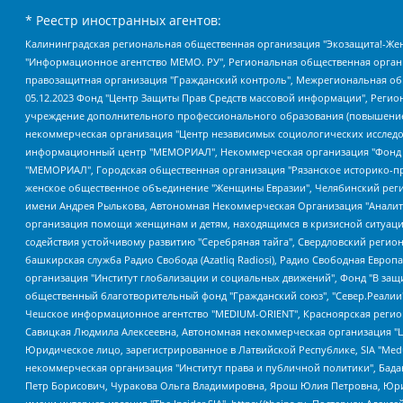
* Реестр иностранных агентов:
Калининградская региональная общественная организация "Экозащита!-Женсовет", Фонд содействия защите прав и свобод граждан "Общественный вердикт", Фонд "Институт Развития Свободы Информации", Частное учреждение "Информационное агентство МЕМО. РУ", Региональная общественная организация "Общественная комиссия по сохранению наследия академика Сахарова", Фонд поддержки свободы прессы, Санкт-Петербургская общественная правозащитная организация "Гражданский контроль", Межрегиональная общественная организация "Информационно-просветительский центр "Мемориал", Региональный Фонд "Центр Защиты Прав Средств Массовой Информации", с 05.12.2023 Фонд "Центр Защиты Прав Средств массовой информации", Региональная общественная благотворительная организация помощи беженцам и мигрантам "Гражданское содействие", Негосударственное образовательное учреждение дополнительного профессионального образования (повышение квалификации) специалистов "АКАДЕМИЯ ПО ПРАВАМ ЧЕЛОВЕКА", Свердловская региональная общественная организация "Сутяжник", Автономная некоммерческая организация "Центр независимых социологических исследований", Союз общественных объединений "Российский исследовательский центр по правам человека", Региональное общественное учреждение научно-информационный центр "МЕМОРИАЛ", Некоммерческая организация "Фонд защиты гласности", Автономная некоммерческая организация "Институт прав человека", Городская общественная организация "Екатеринбургское общество "МЕМОРИАЛ", Городская общественная организация "Рязанское историко-просветительское и правозащитное общество "Мемориал" (Рязанский Мемориал), Челябинский региональный орган общественной самодеятельности – женское общественное объединение "Женщины Евразии", Челябинский региональный орган общественной самодеятельности "Уральская правозащитная группа", Фонд содействия защите здоровья и социальной справедливости имени Андрея Рылькова, Автономная Некоммерческая Организация "Аналитический Центр Юрия Левады", Автономная некоммерческая организация социальной поддержки населения "Проект Апрель", Региональная общественная организация помощи женщинам и детям, находящимся в кризисной ситуации "Информационно-методический центр "Анна", Фонд содействия развитию массовых коммуникаций и правовому просвещению "Так-так-Так", Фонд содействия устойчивому развитию "Серебряная тайга", Свердловский региональный общественный фонд социальных проектов "Новое время", "Idel.Реалии", Кавказ.Реалии, Крым.Реалии, Телеканал Настоящее Время, Татаро-башкирская служба Радио Свобода (Azatliq Radiosi), Радио Свободная Европа/Радио Свобода (PCE/PC), "Сибирь.Реалии", "Фактограф", Благотворительный фонд помощи осужденным и их семьям, Автономная некоммерческая организация "Институт глобализации и социальных движений", Фонд "В защиту прав заключенных", Частное учреждение "Центр поддержки и содействия развитию средств массовой информации", Пензенский региональный общественный благотворительный фонд "Гражданский союз", "Север.Реалии", Некоммерческая организация Фонд "Правовая инициатива", Общество с ограниченной ответственностью "Радио Свободная Европа/Радио Свобода", Чешское информационное агентство "MEDIUM-ORIENT", Красноярская региональная общественная организация "Мы против СПИДа", Камалягин Денис Николаевич, Маркелов Сергей Евгеньевич, Пономарев Лев Александрович, Савицкая Людмила Алексеевна, Автоно