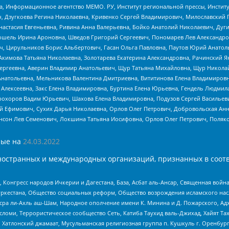
а, Информационное агентство МЕМО. РУ, Институт региональной прессы, Инсти
ч, Дзугкоева Регина Николаевна, Кривенко Сергей Владимирович, Милославски
настасия Евгеньевна, Ривина Анна Валерьевна, Бойко Анатолий Николаевич, Дуг
ошель Ирина Ароновна, Шведов Григорий Сергеевич, Пономарев Лев Александро
ч, Цирульников Борис Альбертович, Гасан Ольга Павловна, Паутов Юрий Анато
Акимова Татьяна Николаевна, Золотарева Екатерина Александровна, Рачинский Я
Сергеевна, Аверин Владимир Анатольевич, Щур Татьяна Михайловна, Щур Никола
Анатольевна, Мельникова Валентина Дмитриевна, Вититинова Елена Владимировн
 Алексеевна, Закс Елена Владимировна, Буртина Елена Юрьевна, Гендель Людмил
рохоров Вадим Юрьевич, Шахова Елена Владимировна, Подузов Сергей Васильеви
й Ефимович, Сухих Дарья Николаевна, Орлов Олег Петрович, Добровольская Анн
нсон Лев Семенович, Локшина Татьяна Иосифовна, Орлов Олег Петрович, Поляк
ые на
24.03.2022
ностранных и международных организаций, признанных в соотв
нгресс народов Ичкерии и Дагестана, База, Асбат аль-Ансар, Священная война,
уркестана, Общество социальных реформ, Общество возрождения исламского насл
Нусра ли-Ахль аш-Шам, Народное ополчение имени К. Минина и Д. Пожарского, Ад
сломи, Террористическое сообщество Сеть, Катиба Таухид валь-Джихад, Хайят Тах
, Хатлонский джамаат, Мусульманская религиозная группа п. Кушкуль г. Оренбу