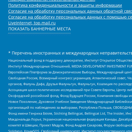
Политика конфиденциальности и защиты информации
Согласие на обработку персональных данных обратной свя
Согласие на обработку персональных данных с помощью се
LiveInternet, top.mail.ru
ПОКАЗАТЬ БАННЕРНЫЕ МЕСТА
* Перечень иностранных и международных неправительств
Национальный фонд в поддержку демократии, Институт Открытое Общество
Институт Международных Отношений, MEDIA DEVELOPMENT INVESTMENT FUND,
Европейская Платформа за Демократические Выборы, Международный цент
Свободная Россия, Всемирный конгресс украинцев, Атлантический совет, Ч
органов, Фалунь Дафа, Друзья Фалуньгун, Фалуньгун, Коалиция по рассле
Ассоциация школ политических исследований при Совете Европы, Центр ли
Оксфордский российский фонд, Фонд Будущее России, Компания свободы ин
Новое Поколение, Духовное Учебное Заведение Международный Библейский
организаций по наблюдению за выборами, Республика Польша, СВОБОДНЫЙ
Фонд имени Генриха Бёлля, Stichting Bellingcat, Bellingcat Ltd, The Inside
Макдональда-Лорье, Украинская национальная федерация Канады, Декабрис
комитет в Швеции, Проект Медуза, Фонд Андрея Сахарова, Форум свободной 
Solidarus, КрымSOS, Свободный университет, Институт государственного у