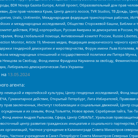
роды, BDR Novaja Gazeta-Europe, Алтай проект, Образовательный дом прав челов
еван, Дом прав человека Крым, Центр дикого лосося, TVR Studios, ТВ Дождь, Це
урятия, Uralic, UnKremlin, Международная федерация транспортных рабочих, Ист
ейских и международных исследований, Общество Сторожевой башни, Библии и тр
омитет действия, РЭНД корпорейшн, Русская Америка за демократию в России, Н
фалия, Фонд глобальной помощи, Антивоенный комитет России, Russie-Libertes, L
lection Monitor, Article 19, Мнение медиа, Федерация анархического черного кр
и гендерной демократии и миротворчества, Форум имени Льва Копелева, American C
г, Школа международных отношений и государственной политики им Питера Мунка
 Немцова за Свободу, Фонд имени Фридриха Науманна за свободу, Феминистско
медиа, Либерально-демократическая Лига Украины
 на
13.05.2024
ого агента:
р немецкой и европейской культуры, Центр гендерных исследований, Фонд защи
ЧА, Гуманитарное действие, Открытый Петербург, Лига Избирателей, Правовая 
иту прав заключенных, Институт глобализации и социальных движений, Центр 
ужденным и их семьям, Фонд Тольятти, Новое время, Серебряная тайга, Так-Так-
, Фонд имени Андрея Рылькова, Сфера, Центр СИБАЛЬТ, Уральская правозащитна
невосточный центр развития гражданских инициатив и социального партнерства, 
 организаций, Частное учреждение в Калининграде Совета Министров северных 
бирь, Частное учреждение в Санкт-Петербурге Совета Министров Северных Стра