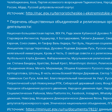
Челебиджихана, Азов, Партия исламского возрождения Таджикистана, Народ
России, Айдар, Русский добровольческий корпус
Источник:
http://nac.gov.ru/terroristicheskie-i-ekstremistskie-
* Перечень общественных объединений и религиозных орг
деятельности:
Национал-большевистская партия, ВЕК РА, Рада земли Кубанской Духовно
Староверов-Инглингов, Нурджулар, К Богодержавию, Таблиги Джамаат, Сви
Карачая, Союз славян, Ат-Такфир Валь-Хиджра, Пит Буль, Национал-социал
Инициатива города Череповца, Духовно-Родовая Держава Русь, Русское н
нелегальной иммиграции, Кровь и Честь, О свободе совести и о религиоз
Футбольного Клуба Динамо, Файзрахманисты, Мусульманская религиозная о
им. Степана Бандеры, Братство, Белый Крест, Misanthropic division, Рели
объединение Атака, Мечеть Мирмамеда, Община Коренного Русского народа
Артподготовка, Штольц, В честь иконы Божией Матери Державная, Сектор 1
Славянских Сил Руси, Алля-Аят, Благотворительный пансионат Ак Умут, Русск
Патриотический клуб-Новокузнецк/РПК, Сибирский державный союз, Фонд б
Народное объединение русского движения, Народное движение Адат, Народ
Социалистических Районов, Meta Platforms Inc, Facebook, Instagram, Wha
движение, Невоград, Молодежное Демократическое Движение Весна, Верхов
депутатов Красноярского края, Этническое национальное объединение, ЛГ
Источник:
https://minjust.gov.ru/ru/documents/7822/
данные