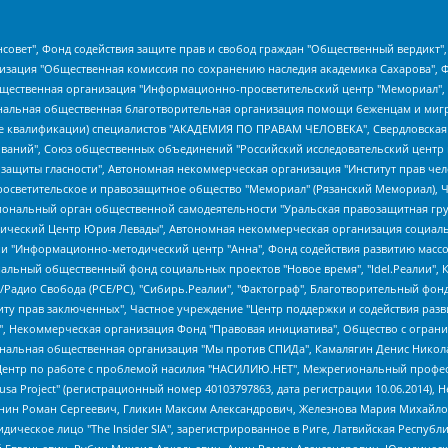
мная некоммерческая организация "Центр по работе с проблемой насилия "НАСИЛИЮ.НЕТ", Межрегиональный профессиональный союз работников здравоохранения "Альянс врачей", Юридическое лицо, зарегистрированное в Латвийской Республике, SIA "Medusa Project" (регистрационный номер 40103797863, дата регистрации 10.06.2014), Некоммерческая организация "Фонд по борьбе с коррупцией", Автономная некоммерческая организация "Институт права и публичной политики", Баданин Роман Сергеевич, Гликин Максим Александрович, Железнова Мария Михайловна, Лукьянова Юлия Сергеевна, Маетная Елизавета Витальевна, Маняхин Петр Борисович, Чуракова Ольга Владимировна, Ярош Юлия Петровна, Юридическое лицо "The Insider SIA", зарегистрированное в Риге, Латвийская Республика (дата регистрации 26.06.2015), являющееся администратором доменного имени интернет-издания "The Insider SIA", https://theins.ru, Постернак Алексей Евгеньевич, Рубин Михаил Аркадьевич, Анин Роман Александрович, Юридическое лицо Istories fonds, зарегистрированное в Латвийской Республике (регистрационный номер 50008295751, дата регистрации 24.02.2020), Великовский Дмитрий Александрович, Долинина Ирина Николаевна, Мароховская Алеся Алексеевна, Шлейнов Роман Юрьевич, Шмагун Олеся Валентиновна, Общество с ограниченной ответственностью "Альтаир 2021", Общество с ограниченной ответственностью "Вега 2021", Общество с ограниченной ответственностью "Главный редактор 2021", Общество с ограниченной ответственностью "Ромашки монолит", Важенков Артем Валерьевич, Ивановская областная общественная организация "Центр гендерных исследований", Гурман Юрий Альбертович, Медиапроект "ОВД-Инфо", Егоров Владимир Владимирович, Жилинский Владимир Александрович, Общество с ограниченной ответственностью "ЗП", Иванова София Юрьевна, Карезина Инна Павловна, Кильтау Екатерина Викторовна, Петров Алексей Викторович, Пискунов Сергей Евгеньевич, Смирнов Сергей Сергеевич, Тихонов Михаил Сергеевич, Общество с ограниченной ответственностью "ЖУРНАЛИСТ-ИНОСТРАННЫЙ АГЕНТ", Арапова Галина Юрьевна, Вольтская Татьяна Анатольевна, Американская компания "Mason G.E.S. Anonymous Foundation" (США), являющаяся владельцем интернет-издания https://mnews.world/, Компания "Stichting Bellingcat", зарегистрированная в Нидерландах (дата регистрации 11.07.2018), Захаров Андрей Вячеславович, Клепиковская Екатерина Дмитриевна, Общество с ограниченной ответственностью "МЕМО", Перл Роман Александрович, Симонов Евгений Алексеевич, Соловьева Елена Анатольевна, Сотников Даниил Владимирович, Сурначева Елизавета Дмитриевна, Автономная некоммерческая организация по защите прав человека и информированию населения "Якутия – Наше Мнение", Общество с ограниченной ответственностью "Москоу диджитал медиа", с 26.01.2023 Общество с ограниченной ответственностью "Чайка Белые сады", Ветошкина Валерия Валерьевна, Заговора Максим Александрович, Межрегиональное общественное движение "Российская ЛГБТ - сеть", Оленичев Максим Владимирович, Павлов Иван Юрьевич, Скворцова Елена Сергеевна, Общество с ограниченной ответственностью "Как бы инагент", Кочетков Игорь Викторович, Общество с ограниченной ответственностью "Честные выборы", Еланчик Олег Александрович, Общество с ограниченной ответственностью "Нобелевский призыв", Гималова Регина Эмилевна, Григорьев Андрей Валерьевич, Григорьева Алина Александровна, Ассоциация по содействию защите прав призывников, альтернативнослужащих и военнослужащих "Правозащитная группа "Гражданин.Армия.Право", Хисамова Регина Фаритовна, Автономная некоммерческая организация по реализации социально-правовых программ "Лилит", Дальн