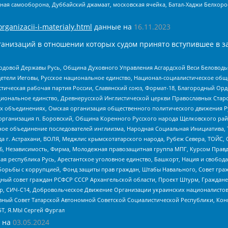
ная самооборона, Дуббайский джамаат, московская ячейка, Батал-Хаджи Белхор
organizacii-i-materialy.html
данные на
16.11.2023
анизаций в отношении которых судом принято вступившее в з
 Родовой Державы Русь, Община Духовного Управления Асгардской Веси Беловод
детели Иеговы, Русское национальное единство, Национал-социалистическое об
истическая рабочая партия России, Славянский союз, Формат-18, Благородный Ор
ациональное единство, Древнерусской Инглистической церкви Православных Ста
ных объединениях, Омская организация общественного политического движения Р
рганизация п. Боровский, Община Коренного Русского народа Щелковского район
гиозное объединение последователей инглиизма, Народная Социальная Инициатива,
 г. Астрахани, ВОЛЯ, Меджлис крымскотатарского народа, Рубеж Севера, ТОЙС, 
6, Независимость, Фирма, Молодежная правозащитная группа МПГ, Курсом Правд
ая республика Русь, Арестантское уголовное единство, Башкорт, Нация и свобода,
орьбы с коррупцией, Фонд защиты прав граждан, Штабы Навального, Совет гражд
ный совет граждан РСФСР СССР Архангельской области, Проект Штурм, Граждане 
tsApp, СИЧ-С14, Добровольческое Движение Организации украинских националисто
ный Совет Татарской Автономной Советской Социалистической Республики, Кон
БТ, Я.МЫ Сергей Фургал
 на
03.05.2024