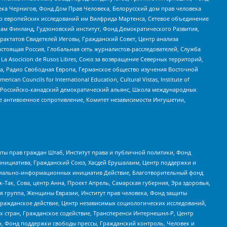
ека Чернигов, Фонд Дом Прав Человека, Белорусский дом прав человека
нтр европейских исследований им Вилфрида Мартенса, Сетевое объединение
Чам Финланд, Гудзоновский институт, Фонд Демократического Развития,
актатов Свидетелей Иеговы, Гражданский Совет, Центр анализа
астоящая Россия, Глобальная сеть журналистов-расследователей, Служба
a Asocicion de Rusos Libres, Союз за возвращение Северных территорий,
еста, Радио Свободная Европа, Германское общество изучения Восточной
ouncils for International Education, Cultural Vistas, Institute of
, Российско-канадский демократический альянс, Школа международных
е антивоенное сопротивление, Комитет независимости Ингушетии,
ты прав граждан Штаб, Институт права и публичной политики, Фонд
инициатива, Гражданский Союз, Хасдей Ерушалаим, Центр поддержки и
социально-информационных инициатив Действие, Благотворительный фонд
Так, Сова, центр Анна, Проект Апрель, Самарская губерния, Эра здоровья,
я группа, Женщины Евразии, Институт прав человека, Фонд защиты
Гражданское действие, Центр независимых социологических исследований,
стран, Гражданское содействие, Трансперенси Интернешнл-Р, Центр
н, Фонд поддержки свободы прессы, Гражданский контроль, Человек и