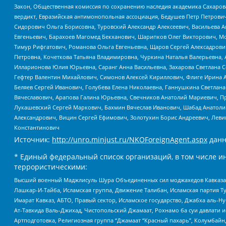
Закон, Общественная комиссия по сохранению наследия академика Сахаров
вердикт, Евразийская антимонопольная ассоциация, Бедушев Петр Петрови
Сидорович Ольга Борисовна, Туровский Александр Алексеевич, Васильева А
Евгеньевич, Барахоев Магомед Бекханович, Шарипков Олег Викторович, М
Тимур Рифгатович, Романова Ольга Евгеньевна, Щаров Сергей Алексадрови
Петровна, Кочеткова Татьяна Владимировна, Чуркина Наталья Валерьевна, 
Илларионова Юлия Юрьевна, Саранг Анна Васильевна, Захарова Светлана 
Гефтер Валентин Михайлович, Симонов Алексей Кириллович, Флиге Ирина 
Беляев Сергей Иванович, Голубева Елена Николаевна, Ганнушкина Светлана
Вячеславович, Арапова Галина Юрьевна, Свечников Анатолий Мариевич, П
Лукашевский Сергей Маркович, Бахмин Вячеслав Иванович, Шабад Анатоли
Александрович, Вицин Сергей Ефимович, Золотухин Борис Андреевич, Леви
Константинович
Источник:
http://unro.minjust.ru/NKOForeignAgent.aspx
данн
* Единый федеральный список организаций, в том числе и
террористическими:
Высший военный Маджлисуль Шура Объединенных сил моджахедов Кавказа, Ко
Лашкар-И-Тайба, Исламская группа, Движение Талибан, Исламская партия Т
Имарат Кавказ, АБТО, Правый сектор, Исламское государство, Джабха аль-
Ат-Тавхида Валь-Джихад, Чистопольский Джамаат, Рохнамо ба суи давлати и
Артподготовка, Религиозная группа “Джамаат “Красный пахарь”, Колумбайн