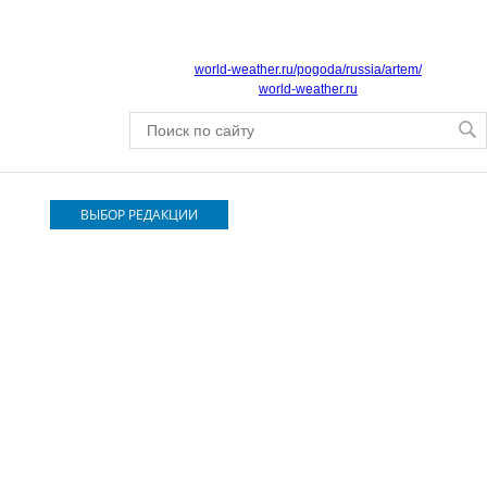
world-weather.ru/pogoda/russia/artem/
world-weather.ru
ВЫБОР РЕДАКЦИИ