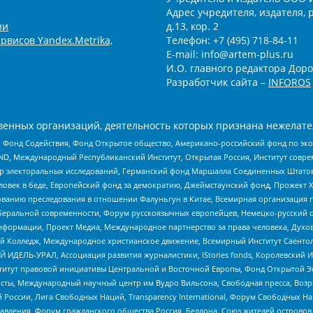
Адрес учредителя, издателя, р
зи
д.13, кор. 2
рвисов Yandex.Metrika,
Телефон: +7 (495) 718-84-11
E-mail: info@artem-plus.ru
И.О. главного редактора Доро
Разработчик сайта –
INFOROS
енных организаций, деятельность которых признана нежелате
 Фонд Содействия, Фонд Открытое общество, Американо-российский фонд по э
 Международный Республиканский Институт, Открытая Россия, Институт совре
р электоральных исследований, Германский фонд Маршалла Соединенных Штатов
еловек в беде, Европейский фонд за демократию, Джеймстаунский фонд, Прожект
дованию преследования в отношении Фалуньгун в Китае, Всемирная организация 
беральной современности, Форум русскоязычных европейцев, Немецко-русский о
формации, Проект Медиа, Международное партнерство за права человека, Духов
 Колледж, Международное христианское движение, Всемирный Институт Саентол
 ИДЕЛЬ-УРАЛ, Ассоциация развития журналистики, IStories fonds, Королевск
r, Институт правовой инициативы Центральной и Восточной Европы, Фонд Открытой Э
ты, Международный научный центр им Вудро Вильсона, Свободная пресса, Возро
России, Лига Свободных Наций, Transparеncy International, Форум Свободных Н
правления, Форум гражданского общества Россия, Беллона, Союз жителей острово