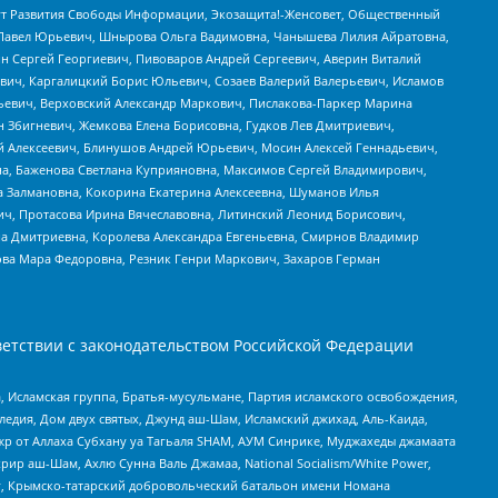
тут Развития Свободы Информации, Экозащита!-Женсовет, Общественный
й Павел Юрьевич, Шнырова Ольга Вадимовна, Чанышева Лилия Айратовна,
ин Сергей Георгиевич, Пивоваров Андрей Сергеевич, Аверин Виталий
вич, Каргалицкий Борис Юльевич, Созаев Валерий Валерьевич, Исламов
льевич, Верховский Александр Маркович, Пислакова-Паркер Марина
н Збигневич, Жемкова Елена Борисовна, Гудков Лев Дмитриевич,
й Алексеевич, Блинушов Андрей Юрьевич, Мосин Алексей Геннадьевич,
а, Баженова Светлана Куприяновна, Максимов Сергей Владимирович,
а Залмановна, Кокорина Екатерина Алексеевна, Шуманов Илья
ч, Протасова Ирина Вячеславовна, Литинский Леонид Борисович,
а Дмитриевна, Королева Александра Евгеньевна, Смирнов Владимир
ова Мара Федоровна, Резник Генри Маркович, Захаров Герман
етствии с законодательством Российской Федерации
 Исламская группа, Братья-мусульмане, Партия исламского освобождения,
едия, Дом двух святых, Джунд аш-Шам, Исламский джихад, Аль-Каида,
жр от Аллаха Субхану уа Тагьаля SHAM, АУМ Синрике, Муджахеды джамаата
рир аш-Шам, Ахлю Сунна Валь Джамаа, National Socialism/White Power,
рг, Крымско-татарский добровольческий батальон имени Номана