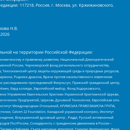
едакции: 117218, Россия, г. Москва, ул. Кржижановского,
хова Н.В.
2026
льной на территории Российской Федерации:
кономическому и правовому развитию, Национальный Демократический
менной России, Черноморский фонд регионального сотрудничества,
, Тихоокеанский центр защиты окружающей среды и природных ресурсов,
 Хармони, Родники дракона, Врачи против насильственного извлечения
по расследованию преследований Фалуньгун, Пражский гражданский центр,
бмен, Бард колледж, Европейский выбор, Фонд Ходорковского,
ное Управление Евангельских Христиан Украинской Христианской Церкви,
огических Предприятий, Церковь Духовной Технологии, Европейская сеть
ий Институт Международных Отношений, КРИМСЬКА ПРАВОЗАХИСНА ГРУПА,
стонии, Calvert 22 Foundation, Канадский украинский конгресс, Институт
ждение, Всеукраинский духовный центр , Риддл, Русский антивоенный
ародов ПостРоссии, Солидарность с гражданским движением в России –
в Тисима и Хабомаи, Съезд народных депутатов, Гринпис Интернешнл, Фонд