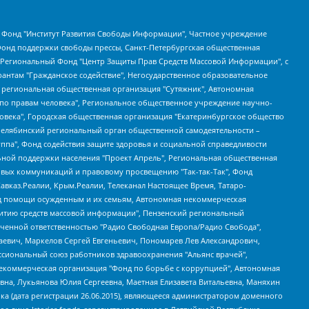
евосточное общественное движение "Маяк", Санкт-Петербургская ЛГБТ-инициативная группа "Выход", Инициативная группа ЛГБТ+ "Реверс", Алексеев Андрей Викторович, Бекбулатова Таисия Львовна, Беляев Иван Михайлович, Владыкина Елена Сергеевна, Гельман Марат Александрович, Никульшина Вероника Юрьевна, Толоконникова Надежда Андреевна, Шендерович Виктор Анатольевич, Общество с ограниченной ответственностью "Данное сообщение", Общество с ограниченной ответственностью Издательский дом "Новая глава", Айнбиндер Александра Александровна, Московский комьюнити-центр для ЛГБТ+инициатив, Благотворительный фонд развития филантропии, Deutsche Welle (Германия, Kurt-Schumacher-Strasse 3, 53113 Bonn), Борзунова Мария Михайловна, Воробьев Виктор Викторович, Голубева Анна Львовна, Константинова Алла Михайловна, Малкова Ирина Владимировна, Мурадов Мурад Абдулгалимович, Осетинская Елизавета Николаевна, Понасенков Евгений Николаевич, Ганапольский Матвей Юрьевич, Киселев Евгений Алексеевич, Борухович Ирина Григорьевна, Дремин Иван Тимофеевич, Дубровский Дмитрий Викторович, Красноярская региональная общественная организация поддержки и развития альтернативных образовательных технологий и межкультурных коммуникаций "ИНТЕРРА", Маяковская Екатерина Алексеевна, Фейгин Марк Захарович, Филимонов Андрей Викторович, Дзугкоева Регина Николаевна, Доброхотов Роман Александрович, Дудь Юрий Александрович, Елкин Сергей Владимирович, Кругликов Кирилл Игоревич, Сабунаева Мария Леонидовна, Семенов Алексей Владимирович, Шаинян Карен Багратович, Шульман Екатерина Михайловна, Асафьев Артур Валерьевич, Вахштайн Виктор Семенович, Венедиктов Алексей Алексеевич, Лушникова Екатерина Евгеньевна, Волков Леонид Михайлович, Невзоров Александр Глебович, Пархоменко Сергей Борисович, Сироткин Ярослав Николаевич, Кара-Мурза Владимир Владимирович, Баранова Наталья Владимировна, Гозман Леонид Яковлевич, Кагарлицкий Борис Юльевич, Климарев Михаил Валерьевич, Милов Владимир Станиславович, Автономная некоммерческая организация Краснодарский центр современного искусства "Типография", Моргенштерн Алишер Тагирович, Соболь Любовь Эдуардовна, Общество с ограниченной ответственностью "ЛИЗА НОРМ", Каспаров Гарри Кимович, Ходорковский Михаил Борисович, Общество с ограниченной ответственностью "Апрельские тезисы", Данилович Ирина Брониславовна, Кашин Олег Владимирович, Петров Николай Владимирович, Пивоваров Алексей Владимирович, Соколов Михаил Владимирович, Цветкова Юлия Владимировна, Чичваркин Евгений Александрович, Комитет против пыток/Команда против пыток, Общество с ограниченной ответственностью "Первый научный", Общество с ограниченной ответственностью "Вертолет и ко", Белоцерковская Вероника Борисовна, Кац Максим Евгеньевич, Лазарева Татьяна Юрьевна, Шаведдинов Руслан Табризович, Яшин Илья Валерьевич, Общество с ограниченной ответственностью "Иноагент ААВ", Алешковский Дмитрий Петрович, Альбац Евгения Марковна, Быков Дмитрий Львович, Галямина Юлия Евгеньевна, Лойко Сергей Леонидович, Мартынов Кирилл Константинович, Медведев Сергей Александрович, Крашенинников Федор Геннадиевич, Гордеева Катерина Вл