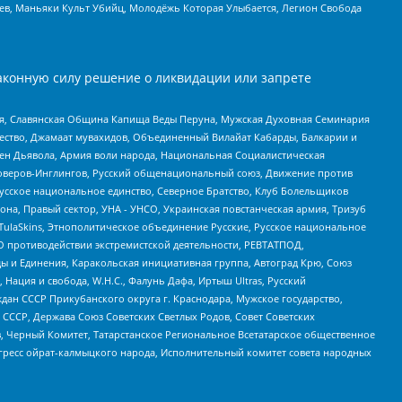
оев, Маньяки Культ Убийц, Молодёжь Которая Улыбается, Легион Свобода
аконную силу решение о ликвидации или запрете
ья, Славянская Община Капища Веды Перуна, Мужская Духовная Семинария
щество, Джамаат мувахидов, Объединенный Вилайат Кабарды, Балкарии и
ден Дьявола, Армия воли народа, Национальная Социалистическая
роверов-Инглингов, Русский общенациональный союз, Движение против
усское национальное единство, Северное Братство, Клуб Болельщиков
а, Правый сектор, УНА - УНСО, Украинская повстанческая армия, Тризуб
 TulaSkins, Этнополитическое объединение Русские, Русское национальное
О противодействии экстремистской деятельности, РЕВТАТПОД,
ы и Единения, Каракольская инициативная группа, Автоград Крю, Союз
 Нация и свобода, W.H.С., Фалунь Дафа, Иртыш Ultras, Русский
ан СССР Прикубанского округа г. Краснодара, Мужское государство,
СССР, Держава Союз Советских Светлых Родов, Совет Советских
в, Черный Комитет, Татарстанское Региональное Всетатарское общественное
гресс ойрат-калмыцкого народа, Исполнительный комитет совета народных