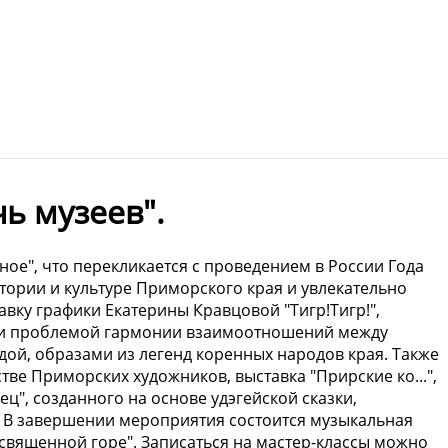
ь музеев".
ное", что перекликается с проведением в России Года
стории и культуре Приморского края и увлекательно
авку графики Екатерины Кравцовой "Тигр!Тигр!",
ра и проблемой гармонии взаимоотношений между
ой, образами из легенд коренных народов края. Также
тве Приморских художников, выставка "Прирские ко...",
ц", созданного на основе удэгейской сказки,
. В завершении мероприятия состоится музыкальная
 священной горе". Записаться на мастер-классы можно