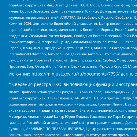
борьбы с коррупцией Инк, Завет церквей TCCN, Агора, Всемирный фонд при
имени Бориса Звозскова, Дом прав человека Тбилиси, Дом прав человека Ер
журналистов расследователей, АЛЛАТРА, За свободную Россию, Свободная Б
Комитет-2024, Центрально-Европейский университет, Центр восточноевроп
европейской политики, Академическая сеть Восточная Европа, Российский к
поддержки, Свободная Россия Берлин, Свободная Россия Северный Рейн-Вест
Крымскотатарский Ресурсный Центр, Глобальный союз IndustriALL, Russian E
Европы, Фонд имени Фридриха Эберта, XZ gGmbH, Мобильная академия поддержк
International Education, Антивоенное движение Антальи, Открытый диало
отношений им Нормана Патерсона, Центр Гражданских Свобод, Фонд Бориса
Прометей, Stop Occupation of Karelia, Вернись живым, Фридом Хаус, СОТА 
Источник:
https://minjust.gov.ru/ru/documents/7756/
данные
* Сведения реестра НКО, выполняющих функции иностранн
Лилит, Правозащитная группа Гражданин.Армия.Право, Нижегородский цент
борьбы с коррупцией, Альянс врачей, НАСИЛИЮ.НЕТ, Мы против СПИДа, СВЕ
содействия развитию средств массовой информации, Горячая Линия, В защ
охраны здоровья и защиты прав граждан, Благотворительный фонд помощи ос
Мемориал, Аналитический Центр Юрия Левады, Издательство Парк Гагарина
гласности, Российский исследовательский центр по правам человека, Даль
Сутяжник, АКАДЕМИЯ ПО ПРАВАМ ЧЕЛОВЕКА, Центр развития некоммерческих
Защиты Прав Средств Массовой Информации, Институт развития прессы - Си