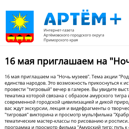
16 мая приглашаем на "Ноч
16 мая приглашаем на "Ночь музеев". Тема акции "Род
единства народов. Это возможность прикоснуться к и
провести "тигровый" вечер в галерее. Вы увидите выст
тематика которой связана с образом амурского тиг
современной городской цивилизацией и дикой природ
вас ждут экскурсии, лекция и видефрагменты о творчес
"тигровая" викторина и просмотр мультфильма "Храбре
тематические мастер-классы по рисованию и росписи
программа и просмотр фильма "Амурский тигр: путь к