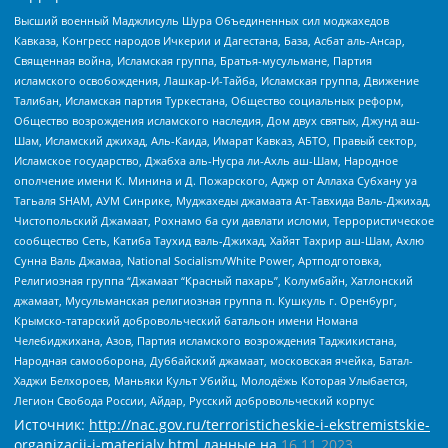
Высший военный Маджлисуль Шура Объединенных сил моджахедов
Кавказа, Конгресс народов Ичкерии и Дагестана, База, Асбат аль-Ансар,
Священная война, Исламская группа, Братья-мусульмане, Партия
исламского освобождения, Лашкар-И-Тайба, Исламская группа, Движение
Талибан, Исламская партия Туркестана, Общество социальных реформ,
Общество возрождения исламского наследия, Дом двух святых, Джунд аш-
Шам, Исламский джихад, Аль-Каида, Имарат Кавказ, АБТО, Правый сектор,
Исламское государство, Джабха аль-Нусра ли-Ахль аш-Шам, Народное
ополчение имени К. Минина и Д. Пожарского, Аджр от Аллаха Субхану уа
Тагьаля SHAM, АУМ Синрике, Муджахеды джамаата Ат-Тавхида Валь-Джихад,
Чистопольский Джамаат, Рохнамо ба суи давлати исломи, Террористическое
сообщество Сеть, Катиба Таухид валь-Джихад, Хайят Тахрир аш-Шам, Ахлю
Сунна Валь Джамаа, National Socialism/White Power, Артподготовка,
Религиозная группа “Джамаат “Красный пахарь”, Колумбайн, Хатлонский
джамаат, Мусульманская религиозная группа п. Кушкуль г. Оренбург,
Крымско-татарский добровольческий батальон имени Номана
Челебиджихана, Азов, Партия исламского возрождения Таджикистана,
Народная самооборона, Дуббайский джамаат, московская ячейка, Батал-
Хаджи Белхороев, Маньяки Культ Убийц, Молодёжь Которая Улыбается,
Легион Свобода России, Айдар, Русский добровольческий корпус
Источник:
http://nac.gov.ru/terroristicheskie-i-ekstremistskie-
organizacii-i-materialy.html
данные на
16.11.2023