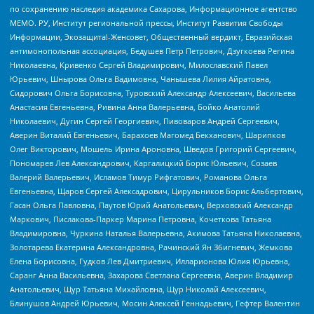
по сохранению наследия академика Сахарова, Информационное агентство
МЕМО. РУ, Институт региональной прессы, Институт Развития Свободы
Информации, Экозащита!-Женсовет, Общественный вердикт, Евразийская
антимонопольная ассоциация, Бедушев Петр Петрович, Дзугкоева Регина
Николаевна, Кривенко Сергей Владимирович, Милославский Павел
Юрьевич, Шнырова Ольга Вадимовна, Чанышева Лилия Айратовна,
Сидорович Ольга Борисовна, Туровский Александр Алексеевич, Васильева
Анастасия Евгеньевна, Ривина Анна Валерьевна, Бойко Анатолий
Николаевич, Дугин Сергей Георгиевич, Пивоваров Андрей Сергеевич,
Аверин Виталий Евгеньевич, Барахоев Магомед Бекханович, Шарипков
Олег Викторович, Мошель Ирина Ароновна, Шведов Григорий Сергеевич,
Пономарев Лев Александрович, Каргалицкий Борис Юльевич, Созаев
Валерий Валерьевич, Исламов Тимур Рифгатович, Романова Ольга
Евгеньевна, Щаров Сергей Алексадрович, Цирульников Борис Альбертович,
Гасан Ольга Павловна, Паутов Юрий Анатольевич, Верховский Александр
Маркович, Пислакова-Паркер Марина Петровна, Кочеткова Татьяна
Владимировна, Чуркина Наталья Валерьевна, Акимова Татьяна Николаевна,
Золотарева Екатерина Александровна, Рачинский Ян Збигневич, Жемкова
Елена Борисовна, Гудков Лев Дмитриевич, Илларионова Юлия Юрьевна,
Саранг Анна Васильевна, Захарова Светлана Сергеевна, Аверин Владимир
Анатольевич, Щур Татьяна Михайловна, Щур Николай Алексеевич,
Блинушов Андрей Юрьевич, Мосин Алексей Геннадьевич, Гефтер Валентин