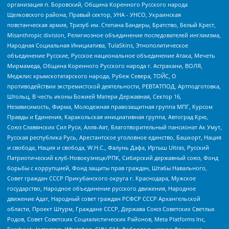
организация п. Боровский, Община Коренного Русского народа
Щелковского района, Правый сектор, УНА - УНСО, Украинская
повстанческая армия, Тризуб им. Степана Бандеры, Братство, Белый Крест,
Misanthropic division, Религиозное объединение последователей инглиизма,
Народная Социальная Инициатива, TulaSkins, Этнополитическое
объединение Русские, Русское национальное объединение Атака, Мечеть
Мирмамеда, Община Коренного Русского народа г. Астрахани, ВОЛЯ,
Меджлис крымскотатарского народа, Рубеж Севера, ТОЙС, О
противодействии экстремистской деятельности, РЕВТАТПОД, Артподготовка,
Штольц, В честь иконы Божией Матери Державная, Сектор 16,
Независимость, Фирма, Молодежная правозащитная группа МПГ, Курсом
Правды и Единения, Каракольская инициативная группа, Автоград Крю,
Союз Славянских Сил Руси, Алля-Аят, Благотворительный пансионат Ак Умут,
Русская республика Русь, Арестантское уголовное единство, Башкорт, Нация
и свобода, Нация и свобода, W.H.С., Фалунь Дафа, Иртыш Ultras, Русский
Патриотический клуб-Новокузнецк/РПК, Сибирский державный союз, Фонд
борьбы с коррупцией, Фонд защиты прав граждан, Штабы Навального,
Совет граждан СССР Прикубанского округа г. Краснодара, Мужское
государство, Народное объединение русского движения, Народное
движение Адат, Народный совет граждан РСФСР СССР Архангельской
области, Проект Штурм, Граждане СССР, Держава Союз Советских Светлых
Родов, Совет Советских Социалистических Районов, Meta Platforms Inc,