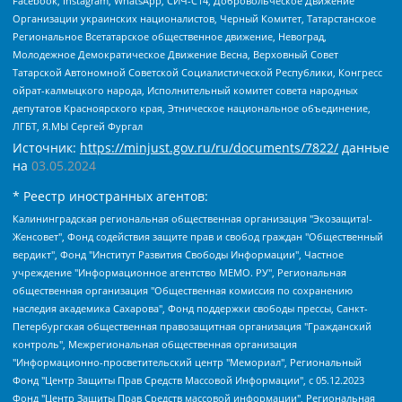
Facebook, Instagram, WhatsApp, СИЧ-С14, Добровольческое Движение
Организации украинских националистов, Черный Комитет, Татарстанское
Региональное Всетатарское общественное движение, Невоград,
Молодежное Демократическое Движение Весна, Верховный Совет
Татарской Автономной Советской Социалистической Республики, Конгресс
ойрат-калмыцкого народа, Исполнительный комитет совета народных
депутатов Красноярского края, Этническое национальное объединение,
ЛГБТ, Я.МЫ Сергей Фургал
Источник:
https://minjust.gov.ru/ru/documents/7822/
данные
на
03.05.2024
* Реестр иностранных агентов:
Калининградская региональная общественная организация "Экозащита!-Женсовет", Фонд содействия защите прав и свобод граждан "Общественный вердикт", Фонд "Институт Развития Свободы Информации", Частное учреждение "Информационное агентство МЕМО. РУ", Региональная общественная организация "Общественная комиссия по сохранению наследия академика Сахарова", Фонд поддержки свободы прессы, Санкт-Петербургская общественная правозащитная организация "Гражданский контроль", Межрегиональная общественная организация "Информационно-просветительский центр "Мемориал", Региональный Фонд "Центр Защиты Прав Средств Массовой Информации", с 05.12.2023 Фонд "Центр Защиты Прав Средств массовой информации", Региональная общественная благотворительная организация помощи беженцам и мигрантам "Гражданское содействие", Негосударственное образовательное учреждение дополнительного профессионального образования (повышение квалификации) специалистов "АКАДЕМИЯ ПО ПРАВАМ ЧЕЛОВЕКА", Свердловская региональная общественная организация "Сутяжник", Автономная некоммерческая организация "Центр независимых социологических исследований", Союз общественных объединений "Российский исследовательский центр по правам человека", Региональное общественное учреждение научно-информационный центр "МЕМОРИАЛ", Некоммерческая организация "Фонд защиты гласности", Автономная некоммерческая организация "Институт прав человека", Городская общественная организация "Екатеринбургское общество "МЕМОРИАЛ", Городская общественная организация "Рязанское историко-просветительское и правозащитное общество "Мемориал" (Рязанский Мемориал), Челябинский региональный орган общественной самодеятельности – женское общественное объединение "Женщины Евразии", Челябинский региональный орган общественной самодеятельности "Уральская правозащитная группа", Фонд содействия защите здоровья и социальной справедливости имени Андрея Рылькова, Автономная Некоммерческая Организация "Аналитический Центр Юрия Левады", Автономная некоммерческая организация социальной поддержки населения "Проект Апрель", Региональная общественная организация помощи женщинам и детям, находящимся в кризисной ситуации "Информационно-методический центр "Анна", Фонд содействия развитию массовых коммуникаций и правовому просвещению "Так-так-Так", Фонд содействия устойчивому развитию "Серебряная тайга", Свердловский региональный общественный фонд социальных проектов "Новое время", "Idel.Реалии", Кавказ.Реалии, Крым.Реалии, Телеканал Настоящее Время, Татаро-башкирская служба Радио Свобода (Azatliq Radiosi), Радио Свободная Европа/Радио Свобода (PCE/PC), "Сибирь.Реалии", "Фактограф", Благотворительный фонд помощи осужденным и их семьям, Автономная некоммерческая организация "Институт глобализации и социальных движений", Фонд "В защиту прав заключенных", Частное учреждение "Центр поддержки и содействия развитию средств массовой информации", Пензенский региональный общественный благотворительный фонд "Гражданский союз", "Север.Реалии", Некоммерческая организация Фонд "Правовая инициатива", Общество с ограниченной ответственностью "Радио Свободная Европа/Радио Свобода", Чешское информационное агентство "MEDIUM-ORIENT", Красноярская региональная общественная организация "Мы против СПИДа", Камалягин Денис Николаевич, Маркелов Сергей Евгеньевич, Пономарев Лев Александрович, Савицкая Людмила Алексеевна, Автономная некоммерческая организация "Центр по работе с проблемой насилия "НАСИЛИЮ.НЕТ", Межрегиональный профессиональный союз работников здравоохранения "Альянс врачей", Юридическое лицо, зарегистрированное в Латвийской Республике, SIA "Medusa Project" (регистрационный номер 40103797863, дата регистрации 10.06.2014), Некоммерческая организация "Фонд по борьбе с коррупцией", Автономная некоммерческая организация "Институт права и публичной политики", Баданин Роман Сергеевич, Гликин Максим Александрович, Железнова Мария Михайловна, Лукьянова Юлия Сергеевна, Маетная Елизавета Витальевна, Маняхин Петр Борисович, Чуракова Ольга Владимировна, Ярош Юлия Петровна, Юридическое лицо "The Insider SIA", зарегистрированное в Риге, Латвийская Республика (дата регистрации 26.06.2015), являющееся администратором доменного имени интернет-издания "The Insider SIA", https://theins.ru, Постернак Алексей Евгеньевич, Рубин Михаил Аркадьевич, Анин Роман Александрович, Юридическое лицо Istories fonds, зарегистрированное в Латвийской Республике (регистрационный номер 50008295751, дата регистрации 24.02.2020), Великовский Дмитрий Александрович, Долинина Ирина Николаевна, Мароховская Алеся Алексеевна, Шлейнов Роман Юрьевич, Шмагун Олеся Валентиновна, Общество с ограниченной ответственностью "Альтаир 2021", Общество с ограниченной ответственностью "Вега 2021", Общество с ограниченной ответственностью "Главный редактор 2021", Общество с ограниченной ответственностью "Ромашки монолит", Важенков Артем Валерьевич, Ивановская областная общественная организация "Центр гендерных исследований", Гурман Юрий Альбертович, Медиапроект "ОВД-Инфо", Егоров Владимир Владимирович, Жилинский Владимир Александрович, Общество с ограниченной ответственностью "ЗП", Иванова София Юрьевна, Карезина Инна Павловна, Кильтау Екатерина Викторовна, Петров Алексей Викторович, Пискунов Сергей Евгеньевич, Смирнов Сергей Сергеевич, Тихонов Михаил Сергеевич, Общество с ограниченной ответственностью "ЖУРНАЛИСТ-ИНОСТРАННЫЙ АГЕНТ", Арапова Галина Юрьевна, Вольтская Татьяна Анатольевна, Американская компания "Mason G.E.S. Anonymous Foundation" (США), являющаяся владельцем интернет-издания https://mnews.world/, Компания "Stichting Bellingcat", зарегистрированная в Нидерландах (дата регистрации 11.07.2018), Захаров Андрей Вячеславович, Клепиковская Екатерина Дмитриевна, Общество с ограниченной ответственностью "МЕМО", Перл Роман Александрович, Симонов Евгений Алексеевич, Соловьева Елена Анатольевна, Сотников Даниил Владимирович, Сурначева Елизавета Дмитриевна, Автономная некоммерческая организация по защите прав человека и информированию населения "Якутия – Наше Мнение", Общество с ограниченной ответственностью "Москоу диджитал медиа", с 26.01.2023 Общество с ограниченной ответственностью "Чайка Белые сады", Ветошкина Валерия Валерьевна, Заговора Максим Александрович, Межрегиональное общественное движение "Российская ЛГБТ - сеть", Оленичев Максим Владимирович, Павлов Иван Юрьевич, Скворцова Елена Сергеевна, Общество с ограниченной ответственностью "Как бы инагент", Кочетков Игорь Викторович, Общество с ограниченной ответственностью "Честные выборы", Еланчик Олег Александрович, Общество с ограниченной ответственностью "Нобелевский призыв", Гималова Регина Эмилевна, Григорьев Андрей Валерьевич, Григорьева Алина Александровна, Ассоциация по содействию защите прав призывников, альтернативнослужащих и военнослужащих "Правозащитная группа "Гражданин.Армия.Право", Хисамова Регина Фаритовна, Автономная некоммерческая организация по реализации социально-правовых программ "Лилит", Дальневосточное общественное движение "Маяк", Санкт-Петербургская ЛГБТ-инициативная группа "Выход", Инициативная группа ЛГБТ+ "Реверс", Алексеев Андрей Викторович, Бекбулатова Таисия Львовна, Беляев Иван Михайлович, Владыкина Елена Сергеевна, Гельман Марат Александрович, Никульшина Вероника Юрьевна, Толоконникова Надежда Андреевна, Шендерович Виктор Анатольевич, Общество с ограниченной ответственностью "Данное сообщение", Общество с ограниченной ответственностью Издательский дом "Новая глава", Айнбиндер Александра Александровна, Московский комьюнити-центр для ЛГБТ+инициатив, Благотворительный фонд развития филантропии, Deutsche Welle (Германия, Kurt-Schumacher-Strasse 3, 53113 Bonn), Борзунова Мария Михайловна, Воробьев Виктор Викторович, Голубева Анна Львовна, Константинова Алла Михайловна, Малкова Ирина Владимировна, Мурадов Мурад Абдулгалимович, Осетинская Елизавета Николаевна, Понасенков Евгений Николаевич, Ганапольский Матвей Юрьевич, Киселев Евгений Алексеевич, Борухович Ирина Григорьевна, Дремин Иван Тимофеевич, Дубровский Дмитрий Викторович, Красноярская региональная общественная организация поддержки и развития альтернативных образовательных технологий и межкультурных коммуникаций "ИНТЕРРА", Маяковская Екатерина Алексеевна, Фейгин Марк Захарович, Филимонов Андрей Викторович, Дзугкоева Регина Николаевна, Доброхотов Роман Александрович, Дудь Юрий Александрович, Елкин Сергей Владимирович, Кругликов Кирилл Игоревич, Сабунаева Мария Леонидовна, Семенов Алексей Владимирович, Шаинян Карен Багратович, Шульман Екатерина Михайловна, Асафьев Артур Валерьевич, Вахштайн Виктор Семенович, Венедиктов Алексей Алексеевич, Лушникова Екатерина Евгеньевна, Волков Леонид Михайлович, Невзоров Александр Глебович, Пархоменко Сергей Борисович, Сироткин Ярослав Николаевич, Кара-Мурза Владимир Владимирович, Баранова Наталья Владимировна, Гозман Леонид Яковлевич, Кагарлицкий Борис Юльевич, Климарев Михаил Валерьевич, Милов Владимир Станиславович, Автономная некоммерческая организация Краснодарский центр современного искусства "Типография", Моргенштерн Алишер Тагирович, Соболь Любовь Эдуардовна, Общество с ограниченной ответственностью "ЛИЗА НОРМ", Каспаров Гарри Кимович, Ходорковский Михаил Борисович, Общество с ограниченной ответственностью "Апрельские тезисы", Данилович Ирина Брониславовна, Кашин Олег Владимирович, Петров Николай Владимирович, Пивоваров Алексей Владимирович, Соколов Михаил Владимирович, Цветкова Юлия Владимировна, Чичваркин Евгений Александрович, Комитет против пыток/Команда против пыток, Общество с ограниченной ответственностью "Первый научный", Общество с ограниченной ответственностью "Вертолет и ко", Белоцерковская Вероника Борисовна, Кац Максим Евгеньевич, Лазарева Татьяна Юрьевна, Шаведдинов Руслан Табризович, Яшин Илья Валерьевич, Общество с ограниченной ответственностью "Иноагент ААВ", Алешковский Дмитрий Петрович, Альбац Евгения Марковна, Быков Дмитрий Львович, Галямина Юлия Евгеньевна, Лойко Сергей Леонидович, Мартынов Кирилл Константинович, Медведев Сергей Александрович, Крашенинников Федор Геннадиевич, Гордеева Катерина Вл