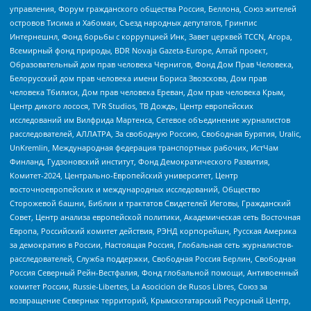
управления, Форум гражданского общества Россия, Беллона, Союз жителей
островов Тисима и Хабомаи, Съезд народных депутатов, Гринпис
Интернешнл, Фонд борьбы с коррупцией Инк, Завет церквей TCCN, Агора,
Всемирный фонд природы, BDR Novaja Gazeta-Europe, Алтай проект,
Образовательный дом прав человека Чернигов, Фонд Дом Прав Человека,
Белорусский дом прав человека имени Бориса Звозскова, Дом прав
человека Тбилиси, Дом прав человека Ереван, Дом прав человека Крым,
Центр дикого лосося, TVR Studios, ТВ Дождь, Центр европейских
исследований им Вилфрида Мартенса, Сетевое объединение журналистов
расследователей, АЛЛАТРА, За свободную Россию, Свободная Бурятия, Uralic,
UnKremlin, Международная федерация транспортных рабочих, ИстЧам
Финланд, Гудзоновский институт, Фонд Демократического Развития,
Комитет-2024, Центрально-Европейский университет, Центр
восточноевропейских и международных исследований, Общество
Сторожевой башни, Библии и трактатов Свидетелей Иеговы, Гражданский
Совет, Центр анализа европейской политики, Академическая сеть Восточная
Европа, Российский комитет действия, РЭНД корпорейшн, Русская Америка
за демократию в России, Настоящая Россия, Глобальная сеть журналистов-
расследователей, Служба поддержки, Свободная Россия Берлин, Свободная
Россия Северный Рейн-Вестфалия, Фонд глобальной помощи, Антивоенный
комитет России, Russie-Libertes, La Asocicion de Rusos Libres, Союз за
возвращение Северных территорий, Крымскотатарский Ресурсный Центр,