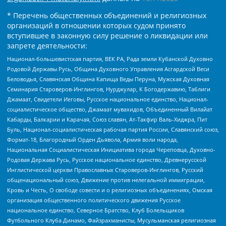
* Перечень общественных объединений и религиозных
организаций в отношении которых судом принято
вступившее в законную силу решение о ликвидации или
запрете деятельности:
Национал-большевистская партия, ВЕК РА, Рада земли Кубанской Духовно
Родовой Державы Русь, Община Духовного Управления Асгардской Веси
Беловодья, Славянская Община Капища Веды Перуна, Мужская Духовная
Семинария Староверов-Инглингов, Нурджулар, К Богодержавию, Таблиги
Джамаат, Свидетели Иеговы, Русское национальное единство, Национал-
социалистическое общество, Джамаат мувахидов, Объединенный Вилайат
Кабарды, Балкарии и Карачая, Союз славян, Ат-Такфир Валь-Хиджра, Пит
Буль, Национал-социалистическая рабочая партия России, Славянский союз,
Формат-18, Благородный Орден Дьявола, Армия воли народа,
Национальная Социалистическая Инициатива города Череповца, Духовно-
Родовая Держава Русь, Русское национальное единство, Древнерусской
Инглистической церкви Православных Староверов-Инглингов, Русский
общенациональный союз, Движение против нелегальной иммиграции,
Кровь и Честь, О свободе совести и о религиозных объединениях, Омская
организация общественного политического движения Русское
национальное единство, Северное Братство, Клуб Болельщиков
Футбольного Клуба Динамо, Файзрахманисты, Мусульманская религиозная