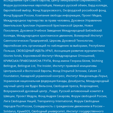
исследований при Совете Европы, Центр либеральной современности,
Форум русскоязычных европейцев, Немецко-русский обмен, Бард колледж,
Европейский выбор, Фонд Ходорковского, Оксфордский российский фонд,
Фонд Будущее России, Компания свободы информации, Проект Медиа,
Международное партнерство за права человека, Духовное Управление
Евангельских Христиан Украинской Христианской Церкви, Новое
Поколение, Духовное Учебное Заведение Международный Библейский
Колледж, Международное христианское движение, Всемирный Институт
Саентологических Предприятий, Церковь Духовной Технологии,
Европейская сеть организаций по наблюдению за выборами, Республика
Польша, СВОБОДНЫЙ ИДЕЛЬ-УРАЛ, Ассоциация развития журналистики,
IStories fonds, Королевский Институт Международных Отношений,
КРИМСЬКА ПРАВОЗАХИСНА ГРУПА, Фонд имени Генриха Бёлля, Stichting
Bellingcat, Bellingcat Ltd, The Insider, Институт правовой инициативы
Центральной и Восточной Европы, Фонд Открытой Эстонии, Calvert 22
Foundation, Канадский украинский конгресс, Институт Макдональда-Лорье,
Украинская национальная федерация Канады, Декабристы, Международный
научный центр им Вудро Вильсона, Свободная пресса, Возрождение,
Всеукраинский духовный центр , Риддл, Русский антивоенный комитет в
Швеции, Проект Медуза, Фонд Андрея Сахарова, Форум свободной России,
Лига Свободных Наций, Transparеncy International, Форум Свободных
Народов ПостРоссии, Солидарность с гражданским движением в России –
Solidarus, КрымSOS, Свободный университет, Институт государственного