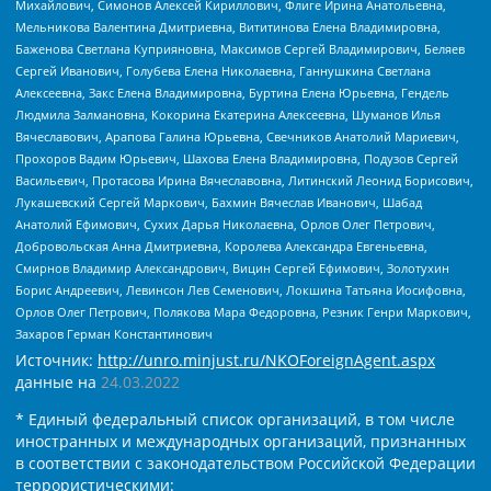
Михайлович, Симонов Алексей Кириллович, Флиге Ирина Анатольевна,
Мельникова Валентина Дмитриевна, Вититинова Елена Владимировна,
Баженова Светлана Куприяновна, Максимов Сергей Владимирович, Беляев
Сергей Иванович, Голубева Елена Николаевна, Ганнушкина Светлана
Алексеевна, Закс Елена Владимировна, Буртина Елена Юрьевна, Гендель
Людмила Залмановна, Кокорина Екатерина Алексеевна, Шуманов Илья
Вячеславович, Арапова Галина Юрьевна, Свечников Анатолий Мариевич,
Прохоров Вадим Юрьевич, Шахова Елена Владимировна, Подузов Сергей
Васильевич, Протасова Ирина Вячеславовна, Литинский Леонид Борисович,
Лукашевский Сергей Маркович, Бахмин Вячеслав Иванович, Шабад
Анатолий Ефимович, Сухих Дарья Николаевна, Орлов Олег Петрович,
Добровольская Анна Дмитриевна, Королева Александра Евгеньевна,
Смирнов Владимир Александрович, Вицин Сергей Ефимович, Золотухин
Борис Андреевич, Левинсон Лев Семенович, Локшина Татьяна Иосифовна,
Орлов Олег Петрович, Полякова Мара Федоровна, Резник Генри Маркович,
Захаров Герман Константинович
Источник:
http://unro.minjust.ru/NKOForeignAgent.aspx
данные на
24.03.2022
* Единый федеральный список организаций, в том числе
иностранных и международных организаций, признанных
в соответствии с законодательством Российской Федерации
террористическими: