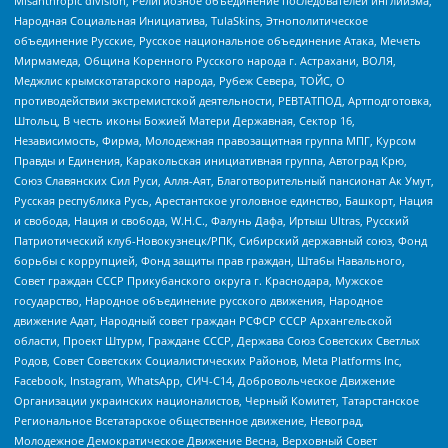
Misanthropic division, Религиозное объединение последователей инглиизма,
Народная Социальная Инициатива, TulaSkins, Этнополитическое
объединение Русские, Русское национальное объединение Атака, Мечеть
Мирмамеда, Община Коренного Русского народа г. Астрахани, ВОЛЯ,
Меджлис крымскотатарского народа, Рубеж Севера, ТОЙС, О
противодействии экстремистской деятельности, РЕВТАТПОД, Артподготовка,
Штольц, В честь иконы Божией Матери Державная, Сектор 16,
Независимость, Фирма, Молодежная правозащитная группа МПГ, Курсом
Правды и Единения, Каракольская инициативная группа, Автоград Крю,
Союз Славянских Сил Руси, Алля-Аят, Благотворительный пансионат Ак Умут,
Русская республика Русь, Арестантское уголовное единство, Башкорт, Нация
и свобода, Нация и свобода, W.H.С., Фалунь Дафа, Иртыш Ultras, Русский
Патриотический клуб-Новокузнецк/РПК, Сибирский державный союз, Фонд
борьбы с коррупцией, Фонд защиты прав граждан, Штабы Навального,
Совет граждан СССР Прикубанского округа г. Краснодара, Мужское
государство, Народное объединение русского движения, Народное
движение Адат, Народный совет граждан РСФСР СССР Архангельской
области, Проект Штурм, Граждане СССР, Держава Союз Советских Светлых
Родов, Совет Советских Социалистических Районов, Meta Platforms Inc,
Facebook, Instagram, WhatsApp, СИЧ-С14, Добровольческое Движение
Организации украинских националистов, Черный Комитет, Татарстанское
Региональное Всетатарское общественное движение, Невоград,
Молодежное Демократическое Движение Весна, Верховный Совет