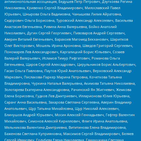
антимонопольная ассоциация, Бедушев Петр Петрович, Дзугкоева Регина
Николаевна, Кривенко Сергей Владимирович, Милославский Павел
Юрьевич, Шнырова Ольга Вадимовна, Чанышева Лилия Айратовна,
Сидорович Ольга Борисовна, Туровский Александр Алексеевич, Васильева
Анастасия Евгеньевна, Ривина Анна Валерьевна, Бойко Анатолий
Николаевич, Дугин Сергей Георгиевич, Пивоваров Андрей Сергеевич,
Аверин Виталий Евгеньевич, Барахоев Магомед Бекханович, Шарипков
Олег Викторович, Мошель Ирина Ароновна, Шведов Григорий Сергеевич,
Пономарев Лев Александрович, Каргалицкий Борис Юльевич, Созаев
Валерий Валерьевич, Исламов Тимур Рифгатович, Романова Ольга
Евгеньевна, Щаров Сергей Алексадрович, Цирульников Борис Альбертович,
Гасан Ольга Павловна, Паутов Юрий Анатольевич, Верховский Александр
Маркович, Пислакова-Паркер Марина Петровна, Кочеткова Татьяна
Владимировна, Чуркина Наталья Валерьевна, Акимова Татьяна Николаевна,
Золотарева Екатерина Александровна, Рачинский Ян Збигневич, Жемкова
Елена Борисовна, Гудков Лев Дмитриевич, Илларионова Юлия Юрьевна,
Саранг Анна Васильевна, Захарова Светлана Сергеевна, Аверин Владимир
Анатольевич, Щур Татьяна Михайловна, Щур Николай Алексеевич,
Блинушов Андрей Юрьевич, Мосин Алексей Геннадьевич, Гефтер Валентин
Михайлович, Симонов Алексей Кириллович, Флиге Ирина Анатольевна,
Мельникова Валентина Дмитриевна, Вититинова Елена Владимировна,
Баженова Светлана Куприяновна, Максимов Сергей Владимирович, Беляев
Сергей Иванович, Голубева Елена Николаевна, Ганнушкина Светлана