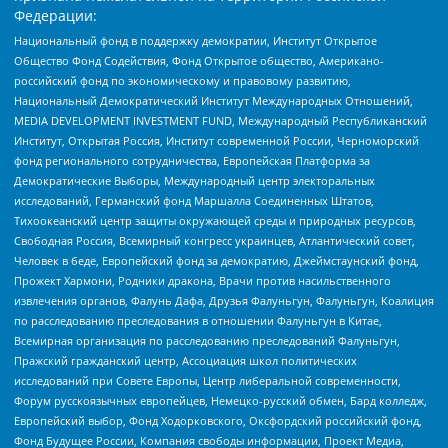
Федерации:
Национальный фонд в поддержку демократии, Институт Открытое
Общество Фонд Содействия, Фонд Открытое общество, Американо-
российский фонд по экономическому и правовому развитию,
Национальный Демократический Институт Международных Отношений,
MEDIA DEVELOPMENT INVESTMENT FUND, Международный Республиканский
Институт, Открытая Россия, Институт современной России, Черноморский
фонд регионального сотрудничества, Европейская Платформа за
Демократические Выборы, Международный центр электоральных
исследований, Германский фонд Маршалла Соединенных Штатов,
Тихоокеанский центр защиты окружающей среды и природных ресурсов,
Свободная Россия, Всемирный конгресс украинцев, Атлантический совет,
Человек в беде, Европейский фонд за демократию, Джеймстаунский фонд,
Прожект Хармони, Родники дракона, Врачи против насильственного
извлечения органов, Фалунь Дафа, Друзья Фалуньгун, Фалуньгун, Коалиция
по расследованию преследования в отношении Фалуньгун в Китае,
Всемирная организация по расследованию преследований Фалуньгун,
Пражский гражданский центр, Ассоциация школ политических
исследований при Совете Европы, Центр либеральной современности,
Форум русскоязычных европейцев, Немецко-русский обмен, Бард колледж,
Европейский выбор, Фонд Ходорковского, Оксфордский российский фонд,
Фонд Будущее России, Компания свободы информации, Проект Медиа,