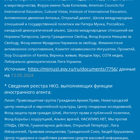
и миротворчества, Форум имени Льва Копелева, American Councils for
International Education, Cultural Vistas, Institute of International Education,
Антивоенное движение Антальи, Открытый диалог, Школа международных
отношений и государственной политики им Питера Мунка, Российско-
канадский демократический альянс, Школа международных отношений им
Нормана Патерсона, Центр Гражданских Свобод, Фонд Бориса Немцова за
Свободу, Фонд имени Фридриха Науманна за свободу, Феминистское
антивоенное сопротивление, Комитет независимости Ингушетии, Прометей,
Stop Occupation of Karelia, Вернись живым, Фридом Хаус, СОТА медиа,
Либерально-демократическая Лига Украины
Источник:
https://minjust.gov.ru/ru/documents/7756/
данные
на
13.05.2024
* Сведения реестра НКО, выполняющих функции
иностранного агента:
Лилит, Правозащитная группа Гражданин.Армия.Право, Нижегородский
центр немецкой и европейской культуры, Центр гендерных исследований,
Фонд защиты прав граждан Штаб, Институт права и публичной политики,
Фонд борьбы с коррупцией, Альянс врачей, НАСИЛИЮ.НЕТ, Мы против
СПИДа, СВЕЧА, Гуманитарное действие, Открытый Петербург, Лига
Избирателей, Правовая инициатива, Гражданский Союз, Хасдей Ерушалаим,
Центр поддержки и содействия развитию средств массовой информации,