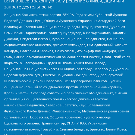
вступившее в законную силу решение о ликвидации или
запрете деятельности:
Национал-большевистская партия, ВЕК РА, Рада земли Кубанской Духовно
Родовой Державы Русь, Община Духовного Управления Асгардской Веси
Беловодья, Славянская Община Капища Веды Перуна, Мужская Духовная
Семинария Староверов-Инглингов, Нурджулар, К Богодержавию, Таблиги
Джамаат, Свидетели Иеговы, Русское национальное единство, Национал-
социалистическое общество, Джамаат мувахидов, Объединенный Вилайат
Кабарды, Балкарии и Карачая, Союз славян, Ат-Такфир Валь-Хиджра, Пит
Буль, Национал-социалистическая рабочая партия России, Славянский союз,
Формат-18, Благородный Орден Дьявола, Армия воли народа,
Национальная Социалистическая Инициатива города Череповца, Духовно-
Родовая Держава Русь, Русское национальное единство, Древнерусской
Инглистической церкви Православных Староверов-Инглингов, Русский
общенациональный союз, Движение против нелегальной иммиграции,
Кровь и Честь, О свободе совести и о религиозных объединениях, Омская
организация общественного политического движения Русское
национальное единство, Северное Братство, Клуб Болельщиков
Футбольного Клуба Динамо, Файзрахманисты, Мусульманская религиозная
организация п. Боровский, Община Коренного Русского народа
Щелковского района, Правый сектор, УНА - УНСО, Украинская
повстанческая армия, Тризуб им. Степана Бандеры, Братство, Белый Крест,