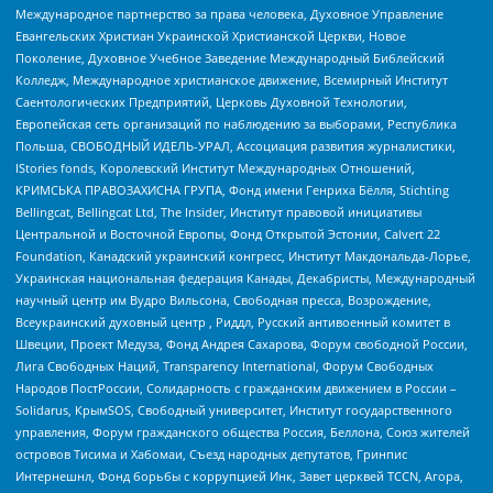
Международное партнерство за права человека, Духовное Управление
Евангельских Христиан Украинской Христианской Церкви, Новое
Поколение, Духовное Учебное Заведение Международный Библейский
Колледж, Международное христианское движение, Всемирный Институт
Саентологических Предприятий, Церковь Духовной Технологии,
Европейская сеть организаций по наблюдению за выборами, Республика
Польша, СВОБОДНЫЙ ИДЕЛЬ-УРАЛ, Ассоциация развития журналистики,
IStories fonds, Королевский Институт Международных Отношений,
КРИМСЬКА ПРАВОЗАХИСНА ГРУПА, Фонд имени Генриха Бёлля, Stichting
Bellingcat, Bellingcat Ltd, The Insider, Институт правовой инициативы
Центральной и Восточной Европы, Фонд Открытой Эстонии, Calvert 22
Foundation, Канадский украинский конгресс, Институт Макдональда-Лорье,
Украинская национальная федерация Канады, Декабристы, Международный
научный центр им Вудро Вильсона, Свободная пресса, Возрождение,
Всеукраинский духовный центр , Риддл, Русский антивоенный комитет в
Швеции, Проект Медуза, Фонд Андрея Сахарова, Форум свободной России,
Лига Свободных Наций, Transparеncy International, Форум Свободных
Народов ПостРоссии, Солидарность с гражданским движением в России –
Solidarus, КрымSOS, Свободный университет, Институт государственного
управления, Форум гражданского общества Россия, Беллона, Союз жителей
островов Тисима и Хабомаи, Съезд народных депутатов, Гринпис
Интернешнл, Фонд борьбы с коррупцией Инк, Завет церквей TCCN, Агора,