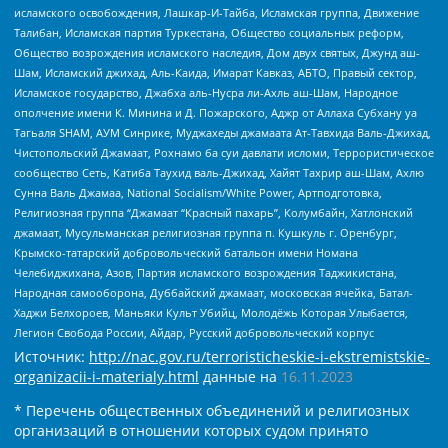
исламского освобождения, Лашкар-И-Тайба, Исламская группа, Движение
Талибан, Исламская партия Туркестана, Общество социальных реформ,
Общество возрождения исламского наследия, Дом двух святых, Джунд аш-
Шам, Исламский джихад, Аль-Каида, Имарат Кавказ, АБТО, Правый сектор,
Исламское государство, Джабха аль-Нусра ли-Ахль аш-Шам, Народное
ополчение имени К. Минина и Д. Пожарского, Аджр от Аллаха Субхану уа
Тагьаля SHAM, АУМ Синрике, Муджахеды джамаата Ат-Тавхида Валь-Джихад,
Чистопольский Джамаат, Рохнамо ба суи давлати исломи, Террористическое
сообщество Сеть, Катиба Таухид валь-Джихад, Хайят Тахрир аш-Шам, Ахлю
Сунна Валь Джамаа, National Socialism/White Power, Артподготовка,
Религиозная группа “Джамаат “Красный пахарь”, Колумбайн, Хатлонский
джамаат, Мусульманская религиозная группа п. Кушкуль г. Оренбург,
Крымско-татарский добровольческий батальон имени Номана
Челебиджихана, Азов, Партия исламского возрождения Таджикистана,
Народная самооборона, Дуббайский джамаат, московская ячейка, Батал-
Хаджи Белхороев, Маньяки Культ Убийц, Молодёжь Которая Улыбается,
Легион Свобода России, Айдар, Русский добровольческий корпус
Источник:
http://nac.gov.ru/terroristicheskie-i-ekstremistskie-
organizacii-i-materialy.html
данные на
16.11.2023
* Перечень общественных объединений и религиозных
организаций в отношении которых судом принято