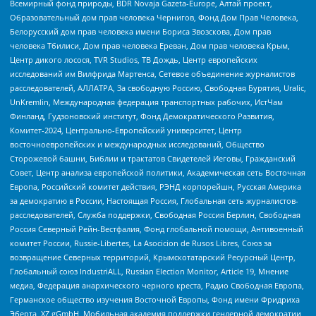
Всемирный фонд природы, BDR Novaja Gazeta-Europe, Алтай проект,
Образовательный дом прав человека Чернигов, Фонд Дом Прав Человека,
Белорусский дом прав человека имени Бориса Звозскова, Дом прав
человека Тбилиси, Дом прав человека Ереван, Дом прав человека Крым,
Центр дикого лосося, TVR Studios, ТВ Дождь, Центр европейских
исследований им Вилфрида Мартенса, Сетевое объединение журналистов
расследователей, АЛЛАТРА, За свободную Россию, Свободная Бурятия, Uralic,
UnKremlin, Международная федерация транспортных рабочих, ИстЧам
Финланд, Гудзоновский институт, Фонд Демократического Развития,
Комитет-2024, Центрально-Европейский университет, Центр
восточноевропейских и международных исследований, Общество
Сторожевой башни, Библии и трактатов Свидетелей Иеговы, Гражданский
Совет, Центр анализа европейской политики, Академическая сеть Восточная
Европа, Российский комитет действия, РЭНД корпорейшн, Русская Америка
за демократию в России, Настоящая Россия, Глобальная сеть журналистов-
расследователей, Служба поддержки, Свободная Россия Берлин, Свободная
Россия Северный Рейн-Вестфалия, Фонд глобальной помощи, Антивоенный
комитет России, Russie-Libertes, La Asocicion de Rusos Libres, Союз за
возвращение Северных территорий, Крымскотатарский Ресурсный Центр,
Глобальный союз IndustriALL, Russian Election Monitor, Article 19, Мнение
медиа, Федерация анархического черного креста, Радио Свободная Европа,
Германское общество изучения Восточной Европы, Фонд имени Фридриха
Эберта, XZ gGmbH, Мобильная академия поддержки гендерной демократии