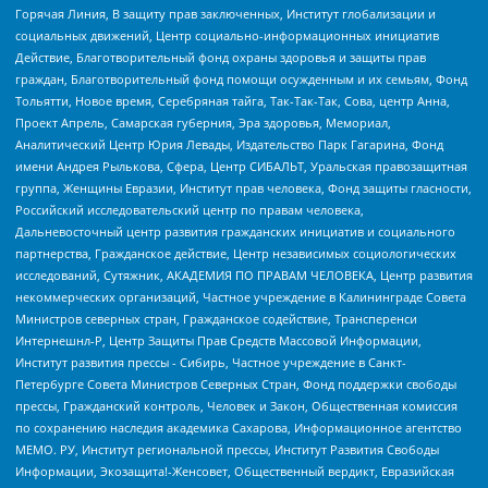
Горячая Линия, В защиту прав заключенных, Институт глобализации и
социальных движений, Центр социально-информационных инициатив
Действие, Благотворительный фонд охраны здоровья и защиты прав
граждан, Благотворительный фонд помощи осужденным и их семьям, Фонд
Тольятти, Новое время, Серебряная тайга, Так-Так-Так, Сова, центр Анна,
Проект Апрель, Самарская губерния, Эра здоровья, Мемориал,
Аналитический Центр Юрия Левады, Издательство Парк Гагарина, Фонд
имени Андрея Рылькова, Сфера, Центр СИБАЛЬТ, Уральская правозащитная
группа, Женщины Евразии, Институт прав человека, Фонд защиты гласности,
Российский исследовательский центр по правам человека,
Дальневосточный центр развития гражданских инициатив и социального
партнерства, Гражданское действие, Центр независимых социологических
исследований, Сутяжник, АКАДЕМИЯ ПО ПРАВАМ ЧЕЛОВЕКА, Центр развития
некоммерческих организаций, Частное учреждение в Калининграде Совета
Министров северных стран, Гражданское содействие, Трансперенси
Интернешнл-Р, Центр Защиты Прав Средств Массовой Информации,
Институт развития прессы - Сибирь, Частное учреждение в Санкт-
Петербурге Совета Министров Северных Стран, Фонд поддержки свободы
прессы, Гражданский контроль, Человек и Закон, Общественная комиссия
по сохранению наследия академика Сахарова, Информационное агентство
МЕМО. РУ, Институт региональной прессы, Институт Развития Свободы
Информации, Экозащита!-Женсовет, Общественный вердикт, Евразийская