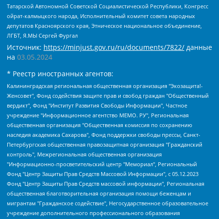
Татарской Автономной Советской Социалистической Республики, Конгресс
ойрат-калмыцкого народа, Исполнительный комитет совета народных
депутатов Красноярского края, Этническое национальное объединение,
ЛГБТ, Я.МЫ Сергей Фургал
Источник:
https://minjust.gov.ru/ru/documents/7822/
данные
на
03.05.2024
* Реестр иностранных агентов:
Калининградская региональная общественная организация "Экозащита!-Женсовет", Фонд содействия защите прав и свобод граждан "Общественный вердикт", Фонд "Институт Развития Свободы Информации", Частное учреждение "Информационное агентство МЕМО. РУ", Региональная общественная организация "Общественная комиссия по сохранению наследия академика Сахарова", Фонд поддержки свободы прессы, Санкт-Петербургская общественная правозащитная организация "Гражданский контроль", Межрегиональная общественная организация "Информационно-просветительский центр "Мемориал", Региональный Фонд "Центр Защиты Прав Средств Массовой Информации", с 05.12.2023 Фонд "Центр Защиты Прав Средств массовой информации", Региональная общественная благотворительная организация помощи беженцам и мигрантам "Гражданское содействие", Негосударственное образовательное учреждение дополнительного профессионального образования (повышение квалификации) специалистов "АКАДЕМИЯ ПО ПРАВАМ ЧЕЛОВЕКА", Свердловская региональная общественная организация "Сутяжник", Автономная некоммерческая организация "Центр независимых социологических исследований", Союз общественных объединений "Российский исследовательский центр по правам человека", Региональное общественное учреждение научно-информационный центр "МЕМОРИАЛ", Некоммерческая организация "Фонд защиты гласности", Автономная некоммерческая организация "Институт прав человека", Городская общественная организация "Екатеринбургское общество "МЕМОРИАЛ", Городская общественная организация "Рязанское историко-просветительское и правозащитное общество "Мемориал" (Рязанский Мемориал), Челябинский региональный орган общественной самодеятельности – женское общественное объединение "Женщины Евразии", Челябинский региональный орган общественной самодеятельности "Уральская правозащитная группа", Фонд содействия защите здоровья и социальной справедливости имени Андрея Рылькова, Автономная Некоммерческая Организация "Аналитический Центр Юрия Левады", Автономная некоммерческая организация социальной поддержки населения "Проект Апрель", Региональная общественная организация помощи женщинам и детям, находящимся в кризисной ситуации "Информационно-методический центр "Анна", Фонд содействия развитию массовых коммуникаций и правовому просвещению "Так-так-Так", Фонд содействия устойчивому развитию "Серебряная тайга", Свердловский региональный общественный фонд социальных проектов "Новое время", "Idel.Реалии", Кавказ.Реалии, Крым.Реалии, Телеканал Настоящее Время, Татаро-башкирская служба Радио Свобода (Azatliq Radiosi), Радио Свободная Европа/Радио Свобода (PCE/PC), "Сибирь.Реалии", "Фактограф", Благотворительный фонд помощи осужденным и их семьям, Автономная некоммерческая организация "Институт глобализации и социальных движений", Фонд "В защиту прав заключенных", Частное учреждение "Центр поддержки и содействия развитию средств массовой информации", Пензенский региональный общественный благотворительный фонд "Гражданский союз", "Север.Реалии", Некоммерческая организация Фонд "Правовая инициатива", Общество с ограниченной ответственностью "Радио Свободная Европа/Радио Свобода", Чешское информационное агентство "MEDIUM-ORIENT", Красноярская региональная общественная организация "Мы против СПИДа", Камалягин Денис Николаевич, Маркелов Сергей Евгеньевич, Пономарев Лев Александрович, Савицкая Людмила Алексеевна, Автономная некоммерческая организация "Центр по работе с проблемой насилия "НАСИЛИЮ.НЕТ", Межрегиональный профессиональный союз работников здравоохранения "Альянс врачей", Юридическое лицо, зарегистрированное в Латвийской Республике, SIA "Medusa Project" (регистрационный номер 40103797863, дата регистрации 10.06.2014), Некоммерческая организация "Фонд по борьбе с коррупцией", Автономная некоммерческая организация "Институт права и публичной политики", Баданин Роман Сергеевич, Гликин Максим Александрович, Железнова Мария Михайловна, Лукьянова Юлия Сергеевна, Маетная Елизавета Витальевна, Маняхин Петр Борисович, Чуракова Ольга Владимировна, Ярош Юлия Петровна, Юридическое лицо "The Insider SIA", зарегистрированное в Риге, Латвийская Республика (дата регистрации 26.06.2015), являющееся администратором доменного имени интернет-издания "The Insider SIA", https://theins.ru, Постернак Алексей Евгеньевич, Рубин Михаил Аркадьевич, Анин Роман Александрович, Юридическое лицо Istories fonds, зарегистрированное в Латвийской Республике (регистрационный номер 50008295751, дата регистрации 24.02.2020), Великовский Дмитрий Александрович, Долинина Ирина Николаевна, Мароховская Алеся Алексеевна, Шлейнов Роман Юрьевич, Шмагун Олеся Валентиновна, Общество с ограниченной ответственностью "Альтаир 2021", Общество с ограниченной ответственностью "Вега 2021", Общество с ограниченной ответственностью "Главный редактор 2021", Общество с ограниченной ответственностью "Ромашки монолит", Важенков Артем Валерьевич, Ивановская областная общественная организация "Центр гендерных исследований", Гурман Юрий Альбертович, Медиапроект "ОВД-Инфо", Егоров Владимир Владимирович, Жилинский Владимир Александрович, Общество с ограниченной ответственностью "ЗП", Иванова София Юрьевна, Карезина Инна Павловна, Кильтау Екатерина Викторовна, Петров Алексей Викторович, Пискунов Сергей Евгеньевич, Смирнов Сергей Сергеевич, Тихонов Михаил Сергеевич, Общество с ограниченной ответственностью "ЖУРНАЛИСТ-ИНОСТРАННЫЙ АГЕНТ", Арапова Галина Юрьевна, Вольтская Татьяна Анатольевна, Американская компания "Mason G.E.S. Anonymous Foundation" (США), являющаяся владельцем интернет-издания https://mnews.world/, Компания "Stichting Bellingcat", зарегистрированная в Нидерландах (дата регистрации 11.07.2018), Захаров Андрей Вячеславович, Клепиковская Екатерина Дмитриевна, Общество с ограниченной ответственностью "МЕМО", Перл Роман Александрович, Симонов Евгений Алексеевич, Соловьева Елена Анатольевна, Сотников Даниил Владимирович, Сурначева Елизавета Дмитриевна, Автономная некоммерческая организация по защите прав человека и информированию населения "Якутия – Наше Мнение", Общество с ограниченной ответственностью "Москоу диджитал медиа", с 26.01.2023 Общество с ограниченной ответственностью "Чайка Белые сады", Ветошкина Валерия Валерьевна, Заговора Максим Александрович, Межрегиональное общественное движение "Российская ЛГБТ - сеть", Оленичев Максим Владимирович, Павлов Иван Юрьевич, Скворцова Елена Сергеевна, Общество с ограниченной ответственностью "Как бы инагент", Кочетков Игорь Викторович, Общество с ограниченной ответственностью "Честные выборы", Еланчик Олег Александрович, Общество с ограниченной ответственностью "Нобелевский призыв", Гималова Регина Эмилевна, Григорьев Андрей Валерьевич, Григорьева Алина Александровна, Ассоциация по содействию защите прав призывников, альтернативнослужащих и военнослужащих "Правозащитная группа "Гражданин.Армия.Право", Хисамова Регина Фаритовна, Автономная некоммерческая организация по реализации социально-правовых программ "Лилит", Дальневосточное общественное движение "Маяк", Санкт-Петербургская ЛГБТ-инициативная группа "Выход", Инициативная группа ЛГБТ+ "Реверс", Алексеев Андрей Викторович, Бекбулатова Таисия Львовна, Беляев Иван Михайлович, Владыкина Елена Сергеевна, Гельман Марат Александрович, Никульшина Вероника Юрьевна, Толоконникова Надежда Андреевна, Шендерович Виктор Анатольевич, Общество с ограниченной ответственностью "Данное сообщение", Общество с ограниченной ответственностью Издательский дом "Новая глава", Айнбиндер Александра Александровна, Московский комьюнити-центр для ЛГБТ+инициатив, Благотворительный фонд развития филантропии, Deutsche Welle (Германия, Kurt-Schumacher-Strasse 3, 53113 Bonn), Борзунова Мария Михайловна, Воробьев Виктор Викторович, Голубева Анна Львовна, Константинова Алла Михайловна, Малкова Ирина Владимировна, Мурадов Мурад Абдулгалимович, Осетинская Елизавета Николаевна, Понасенков Евгений Николаевич, Ганапольский Матвей Юрьевич, Киселев Евгений Алексеевич, Борухович Ирина Григорьевна, Дремин Иван Тимофеевич, Дубровский Дмитрий Викторович, Красноярская региональная общественная организация поддержки и развития альтернативных образовательных технологий и межкультурных коммуникаций "ИНТЕРРА", Маяковская Екатерина Алексеевна, Фейгин Марк Захарович, Филимонов Андрей Викторович, Дзугкоева Регина Николаевна, Доброхотов Роман Александрович, Дудь Юрий Александрович, Елкин Сергей Владимирович, Кругликов Кирилл Игоревич, Сабунаева Мария Леонидовна, Семенов Алексей Владимирович, Шаинян Карен Багратович, Шульман Екатерина Михайловна, Асафьев Артур Валерьевич, Вахштайн Виктор Семенович, Венедиктов Алексей Алексеевич, Лушникова Екатерина Евгеньевна, Волков Леонид Михайлович, Невзоров Александр Глебович, Пархоменко Сергей Борисович, Сироткин Ярослав Николаевич, Кара-Мурза Владимир Владимирович, Баранова Наталья Владимировна, Гозман Леонид Яковлевич, Кагарлицкий Борис Юльевич, Климарев Михаил Валерьевич, Милов Владимир Станиславович, Автономная некоммерческая организация Краснодарский центр современного искусства "Типография", Моргенштерн Алишер Тагирович, Соболь Любовь Эдуардовна, Общество с ограниченной ответственностью "ЛИЗА НОРМ", Каспаров Гарри Кимович, Ходорковский Михаил Борисович, Общество с ограниченной ответственностью "Апрельские тезисы", Данилович Ирина Брониславовна, Кашин Олег Владимирович, Петров Николай Владимирович, Пивоваров Алексей Владимирович, Соколов Михаил Владимирович, Цветкова Юлия Владимировна, Чичваркин Евгений Александрович, Комитет против пыток/Команда против пыток, Общество с ограниченной ответственностью "Первый научный", Общество с ограниченной ответственностью "Вертолет и ко", Белоцерковская Вероника Борисовна, Кац Максим Евгеньевич, Лазарева Татьяна Юрьевна, Шаведдинов Руслан Табризович, Яшин Илья Валерьевич, Общество с ограниченной ответственностью "Иноагент ААВ", Алешковский Дмитрий Петрович, Альбац Евгения Марковна, Быков Дмитрий Львович, Галямина Юлия Евгеньевна, Лойко Сергей Леонидович, Мартынов Кирилл Константинович, Медведев Сергей Александрович, Крашенинников Федор Геннадиевич, Гордеева Катерина Вл