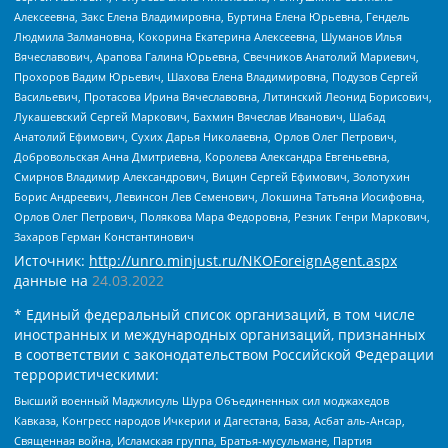
Алексеевна, Закс Елена Владимировна, Буртина Елена Юрьевна, Гендель
Людмила Залмановна, Кокорина Екатерина Алексеевна, Шуманов Илья
Вячеславович, Арапова Галина Юрьевна, Свечников Анатолий Мариевич,
Прохоров Вадим Юрьевич, Шахова Елена Владимировна, Подузов Сергей
Васильевич, Протасова Ирина Вячеславовна, Литинский Леонид Борисович,
Лукашевский Сергей Маркович, Бахмин Вячеслав Иванович, Шабад
Анатолий Ефимович, Сухих Дарья Николаевна, Орлов Олег Петрович,
Добровольская Анна Дмитриевна, Королева Александра Евгеньевна,
Смирнов Владимир Александрович, Вицин Сергей Ефимович, Золотухин
Борис Андреевич, Левинсон Лев Семенович, Локшина Татьяна Иосифовна,
Орлов Олег Петрович, Полякова Мара Федоровна, Резник Генри Маркович,
Захаров Герман Константинович
Источник:
http://unro.minjust.ru/NKOForeignAgent.aspx
данные на
24.03.2022
* Единый федеральный список организаций, в том числе
иностранных и международных организаций, признанных
в соответствии с законодательством Российской Федерации
террористическими:
Высший военный Маджлисуль Шура Объединенных сил моджахедов
Кавказа, Конгресс народов Ичкерии и Дагестана, База, Асбат аль-Ансар,
Священная война, Исламская группа, Братья-мусульмане, Партия