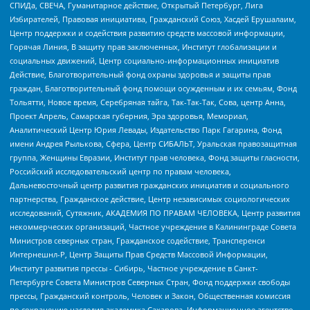
СПИДа, СВЕЧА, Гуманитарное действие, Открытый Петербург, Лига
Избирателей, Правовая инициатива, Гражданский Союз, Хасдей Ерушалаим,
Центр поддержки и содействия развитию средств массовой информации,
Горячая Линия, В защиту прав заключенных, Институт глобализации и
социальных движений, Центр социально-информационных инициатив
Действие, Благотворительный фонд охраны здоровья и защиты прав
граждан, Благотворительный фонд помощи осужденным и их семьям, Фонд
Тольятти, Новое время, Серебряная тайга, Так-Так-Так, Сова, центр Анна,
Проект Апрель, Самарская губерния, Эра здоровья, Мемориал,
Аналитический Центр Юрия Левады, Издательство Парк Гагарина, Фонд
имени Андрея Рылькова, Сфера, Центр СИБАЛЬТ, Уральская правозащитная
группа, Женщины Евразии, Институт прав человека, Фонд защиты гласности,
Российский исследовательский центр по правам человека,
Дальневосточный центр развития гражданских инициатив и социального
партнерства, Гражданское действие, Центр независимых социологических
исследований, Сутяжник, АКАДЕМИЯ ПО ПРАВАМ ЧЕЛОВЕКА, Центр развития
некоммерческих организаций, Частное учреждение в Калининграде Совета
Министров северных стран, Гражданское содействие, Трансперенси
Интернешнл-Р, Центр Защиты Прав Средств Массовой Информации,
Институт развития прессы - Сибирь, Частное учреждение в Санкт-
Петербурге Совета Министров Северных Стран, Фонд поддержки свободы
прессы, Гражданский контроль, Человек и Закон, Общественная комиссия
по сохранению наследия академика Сахарова, Информационное агентство