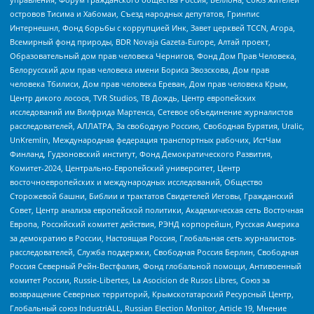
островов Тисима и Хабомаи, Съезд народных депутатов, Гринпис
Интернешнл, Фонд борьбы с коррупцией Инк, Завет церквей TCCN, Агора,
Всемирный фонд природы, BDR Novaja Gazeta-Europe, Алтай проект,
Образовательный дом прав человека Чернигов, Фонд Дом Прав Человека,
Белорусский дом прав человека имени Бориса Звозскова, Дом прав
человека Тбилиси, Дом прав человека Ереван, Дом прав человека Крым,
Центр дикого лосося, TVR Studios, ТВ Дождь, Центр европейских
исследований им Вилфрида Мартенса, Сетевое объединение журналистов
расследователей, АЛЛАТРА, За свободную Россию, Свободная Бурятия, Uralic,
UnKremlin, Международная федерация транспортных рабочих, ИстЧам
Финланд, Гудзоновский институт, Фонд Демократического Развития,
Комитет-2024, Центрально-Европейский университет, Центр
восточноевропейских и международных исследований, Общество
Сторожевой башни, Библии и трактатов Свидетелей Иеговы, Гражданский
Совет, Центр анализа европейской политики, Академическая сеть Восточная
Европа, Российский комитет действия, РЭНД корпорейшн, Русская Америка
за демократию в России, Настоящая Россия, Глобальная сеть журналистов-
расследователей, Служба поддержки, Свободная Россия Берлин, Свободная
Россия Северный Рейн-Вестфалия, Фонд глобальной помощи, Антивоенный
комитет России, Russie-Libertes, La Asocicion de Rusos Libres, Союз за
возвращение Северных территорий, Крымскотатарский Ресурсный Центр,
Глобальный союз IndustriALL, Russian Election Monitor, Article 19, Мнение