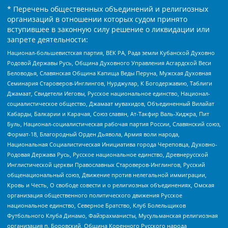
* Перечень общественных объединений и религиозных
организаций в отношении которых судом принято
вступившее в законную силу решение о ликвидации или
запрете деятельности:
Национал-большевистская партия, ВЕК РА, Рада земли Кубанской Духовно
Родовой Державы Русь, Община Духовного Управления Асгардской Веси
Беловодья, Славянская Община Капища Веды Перуна, Мужская Духовная
Семинария Староверов-Инглингов, Нурджулар, К Богодержавию, Таблиги
Джамаат, Свидетели Иеговы, Русское национальное единство, Национал-
социалистическое общество, Джамаат мувахидов, Объединенный Вилайат
Кабарды, Балкарии и Карачая, Союз славян, Ат-Такфир Валь-Хиджра, Пит
Буль, Национал-социалистическая рабочая партия России, Славянский союз,
Формат-18, Благородный Орден Дьявола, Армия воли народа,
Национальная Социалистическая Инициатива города Череповца, Духовно-
Родовая Держава Русь, Русское национальное единство, Древнерусской
Инглистической церкви Православных Староверов-Инглингов, Русский
общенациональный союз, Движение против нелегальной иммиграции,
Кровь и Честь, О свободе совести и о религиозных объединениях, Омская
организация общественного политического движения Русское
национальное единство, Северное Братство, Клуб Болельщиков
Футбольного Клуба Динамо, Файзрахманисты, Мусульманская религиозная
организация п. Боровский, Община Коренного Русского народа