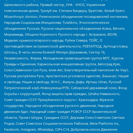
Щелковского района, Правый сектор, УНА - УНСО, Украинская
повстанческая армия, Тризуб им. Степана Бандеры, Братство, Белый Крест,
Misanthropic division, Религиозное объединение последователей инглиизма,
Народная Социальная Инициатива, TulaSkins, Этнополитическое
объединение Русские, Русское национальное объединение Атака, Мечеть
Мирмамеда, Община Коренного Русского народа г. Астрахани, ВОЛЯ,
Меджлис крымскотатарского народа, Рубеж Севера, ТОЙС, О
противодействии экстремистской деятельности, РЕВТАТПОД, Артподготовка,
Штольц, В честь иконы Божией Матери Державная, Сектор 16,
Независимость, Фирма, Молодежная правозащитная группа МПГ, Курсом
Правды и Единения, Каракольская инициативная группа, Автоград Крю,
Союз Славянских Сил Руси, Алля-Аят, Благотворительный пансионат Ак Умут,
Русская республика Русь, Арестантское уголовное единство, Башкорт, Нация
и свобода, Нация и свобода, W.H.С., Фалунь Дафа, Иртыш Ultras, Русский
Патриотический клуб-Новокузнецк/РПК, Сибирский державный союз, Фонд
борьбы с коррупцией, Фонд защиты прав граждан, Штабы Навального,
Совет граждан СССР Прикубанского округа г. Краснодара, Мужское
государство, Народное объединение русского движения, Народное
движение Адат, Народный совет граждан РСФСР СССР Архангельской
области, Проект Штурм, Граждане СССР, Держава Союз Советских Светлых
Родов, Совет Советских Социалистических Районов, Meta Platforms Inc,
Facebook, Instagram, WhatsApp, СИЧ-С14, Добровольческое Движение