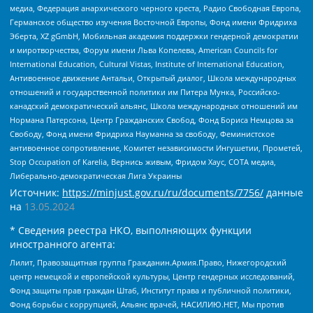
медиа, Федерация анархического черного креста, Радио Свободная Европа,
Германское общество изучения Восточной Европы, Фонд имени Фридриха
Эберта, XZ gGmbH, Мобильная академия поддержки гендерной демократии
и миротворчества, Форум имени Льва Копелева, American Councils for
International Education, Cultural Vistas, Institute of International Education,
Антивоенное движение Антальи, Открытый диалог, Школа международных
отношений и государственной политики им Питера Мунка, Российско-
канадский демократический альянс, Школа международных отношений им
Нормана Патерсона, Центр Гражданских Свобод, Фонд Бориса Немцова за
Свободу, Фонд имени Фридриха Науманна за свободу, Феминистское
антивоенное сопротивление, Комитет независимости Ингушетии, Прометей,
Stop Occupation of Karelia, Вернись живым, Фридом Хаус, СОТА медиа,
Либерально-демократическая Лига Украины
Источник:
https://minjust.gov.ru/ru/documents/7756/
данные
на
13.05.2024
* Сведения реестра НКО, выполняющих функции
иностранного агента:
Лилит, Правозащитная группа Гражданин.Армия.Право, Нижегородский
центр немецкой и европейской культуры, Центр гендерных исследований,
Фонд защиты прав граждан Штаб, Институт права и публичной политики,
Фонд борьбы с коррупцией, Альянс врачей, НАСИЛИЮ.НЕТ, Мы против