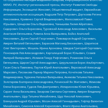
МЕМО. РУ, Институт региональной прессы, Институт Развития Свободы
Информации, Экозащита!-Женсовет, Общественный вердикт, Евразийская
антимонопольная ассоциация, Бедушев Петр Петрович, Дзугкоева Регина
Николаевна, Кривенко Сергей Владимирович, Милославский Павел
Юрьевич, Шнырова Ольга Вадимовна, Чанышева Лилия Айратовна,
Сидорович Ольга Борисовна, Туровский Александр Алексеевич, Васильева
Анастасия Евгеньевна, Ривина Анна Валерьевна, Бойко Анатолий
Николаевич, Дугин Сергей Георгиевич, Пивоваров Андрей Сергеевич,
Аверин Виталий Евгеньевич, Барахоев Магомед Бекханович, Шарипков
Олег Викторович, Мошель Ирина Ароновна, Шведов Григорий Сергеевич,
Пономарев Лев Александрович, Каргалицкий Борис Юльевич, Созаев
Валерий Валерьевич, Исламов Тимур Рифгатович, Романова Ольга
Евгеньевна, Щаров Сергей Алексадрович, Цирульников Борис Альбертович,
Гасан Ольга Павловна, Паутов Юрий Анатольевич, Верховский Александр
Маркович, Пислакова-Паркер Марина Петровна, Кочеткова Татьяна
Владимировна, Чуркина Наталья Валерьевна, Акимова Татьяна Николаевна,
Золотарева Екатерина Александровна, Рачинский Ян Збигневич, Жемкова
Елена Борисовна, Гудков Лев Дмитриевич, Илларионова Юлия Юрьевна,
Саранг Анна Васильевна, Захарова Светлана Сергеевна, Аверин Владимир
Анатольевич, Щур Татьяна Михайловна, Щур Николай Алексеевич,
Блинушов Андрей Юрьевич, Мосин Алексей Геннадьевич, Гефтер Валентин
Михайлович, Симонов Алексей Кириллович, Флиге Ирина Анатольевна,