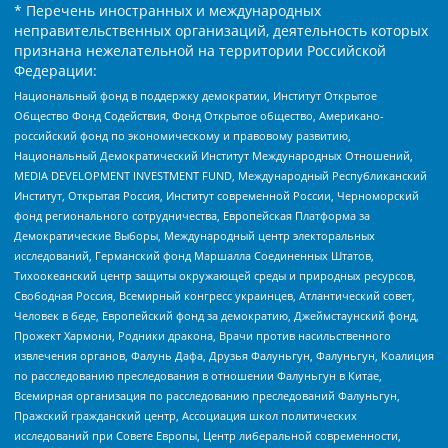
* Перечень иностранных и международных
неправительственных организаций, деятельность которых
признана нежелательной на территории Российской
Федерации:
Национальный фонд в поддержку демократии, Институт Открытое
Общество Фонд Содействия, Фонд Открытое общество, Американо-
российский фонд по экономическому и правовому развитию,
Национальный Демократический Институт Международных Отношений,
MEDIA DEVELOPMENT INVESTMENT FUND, Международный Республиканский
Институт, Открытая Россия, Институт современной России, Черноморский
фонд регионального сотрудничества, Европейская Платформа за
Демократические Выборы, Международный центр электоральных
исследований, Германский фонд Маршалла Соединенных Штатов,
Тихоокеанский центр защиты окружающей среды и природных ресурсов,
Свободная Россия, Всемирный конгресс украинцев, Атлантический совет,
Человек в беде, Европейский фонд за демократию, Джеймстаунский фонд,
Прожект Хармони, Родники дракона, Врачи против насильственного
извлечения органов, Фалунь Дафа, Друзья Фалуньгун, Фалуньгун, Коалиция
по расследованию преследования в отношении Фалуньгун в Китае,
Всемирная организация по расследованию преследований Фалуньгун,
Пражский гражданский центр, Ассоциация школ политических
исследований при Совете Европы, Центр либеральной современности,