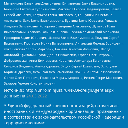
Мельникова Валентина Дмитриевна, Вититинова Елена Владимировна,
Баженова Светлана Куприяновна, Максимов Сергей Владимирович, Беляев
Сергей Иванович, Голубева Елена Николаевна, Ганнушкина Светлана
Алексеевна, Закс Елена Владимировна, Буртина Елена Юрьевна, Гендель
Людмила Залмановна, Кокорина Екатерина Алексеевна, Шуманов Илья
Вячеславович, Арапова Галина Юрьевна, Свечников Анатолий Мариевич,
Прохоров Вадим Юрьевич, Шахова Елена Владимировна, Подузов Сергей
Васильевич, Протасова Ирина Вячеславовна, Литинский Леонид Борисович,
Лукашевский Сергей Маркович, Бахмин Вячеслав Иванович, Шабад
Анатолий Ефимович, Сухих Дарья Николаевна, Орлов Олег Петрович,
Добровольская Анна Дмитриевна, Королева Александра Евгеньевна,
Смирнов Владимир Александрович, Вицин Сергей Ефимович, Золотухин
Борис Андреевич, Левинсон Лев Семенович, Локшина Татьяна Иосифовна,
Орлов Олег Петрович, Полякова Мара Федоровна, Резник Генри Маркович,
Захаров Герман Константинович
Источник:
http://unro.minjust.ru/NKOForeignAgent.aspx
данные на
24.03.2022
* Единый федеральный список организаций, в том числе
иностранных и международных организаций, признанных
в соответствии с законодательством Российской Федерации
террористическими: