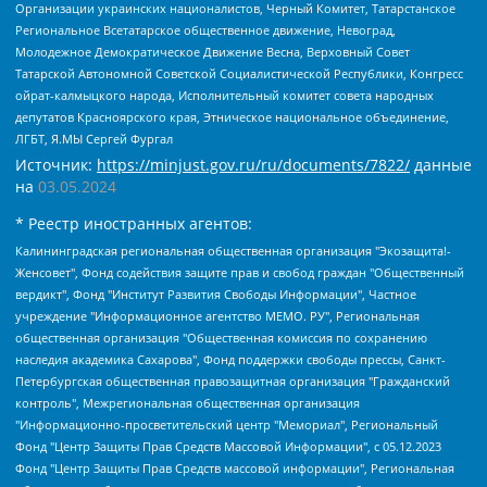
Организации украинских националистов, Черный Комитет, Татарстанское
Региональное Всетатарское общественное движение, Невоград,
Молодежное Демократическое Движение Весна, Верховный Совет
Татарской Автономной Советской Социалистической Республики, Конгресс
ойрат-калмыцкого народа, Исполнительный комитет совета народных
депутатов Красноярского края, Этническое национальное объединение,
ЛГБТ, Я.МЫ Сергей Фургал
Источник:
https://minjust.gov.ru/ru/documents/7822/
данные
на
03.05.2024
* Реестр иностранных агентов:
Калининградская региональная общественная организация "Экозащита!-Женсовет", Фонд содействия защите прав и свобод граждан "Общественный вердикт", Фонд "Институт Развития Свободы Информации", Частное учреждение "Информационное агентство МЕМО. РУ", Региональная общественная организация "Общественная комиссия по сохранению наследия академика Сахарова", Фонд поддержки свободы прессы, Санкт-Петербургская общественная правозащитная организация "Гражданский контроль", Межрегиональная общественная организация "Информационно-просветительский центр "Мемориал", Региональный Фонд "Центр Защиты Прав Средств Массовой Информации", с 05.12.2023 Фонд "Центр Защиты Прав Средств массовой информации", Региональная общественная благотворительная организация помощи беженцам и мигрантам "Гражданское содействие", Негосударственное образовательное учреждение дополнительного профессионального образования (повышение квалификации) специалистов "АКАДЕМИЯ ПО ПРАВАМ ЧЕЛОВЕКА", Свердловская региональная общественная организация "Сутяжник", Автономная некоммерческая организация "Центр независимых социологических исследований", Союз общественных объединений "Российский исследовательский центр по правам человека", Региональное общественное учреждение научно-информационный центр "МЕМОРИАЛ", Некоммерческая организация "Фонд защиты гласности", Автономная некоммерческая организация "Институт прав человека", Городская общественная организация "Екатеринбургское общество "МЕМОРИАЛ", Городская общественная организация "Рязанское историко-просветительское и правозащитное общество "Мемориал" (Рязанский Мемориал), Челябинский региональный орган общественной самодеятельности – женское общественное объединение "Женщины Евразии", Челябинский региональный орган общественной самодеятельности "Уральская правозащитная группа", Фонд содействия защите здоровья и социальной справедливости имени Андрея Рылькова, Автономная Некоммерческая Организация "Аналитический Центр Юрия Левады", Автономная некоммерческая организация социальной поддержки населения "Проект Апрель", Региональная общественная организация помощи женщинам и детям, находящимся в кризисной ситуации "Информационно-методический центр "Анна", Фонд содействия развитию массовых коммуникаций и правовому просвещению "Так-так-Так", Фонд содействия устойчивому развитию "Серебряная тайга", Свердловский региональный общественный фонд социальных проектов "Новое время", "Idel.Реалии", Кавказ.Реалии, Крым.Реалии, Телеканал Настоящее Время, Татаро-башкирская служба Радио Свобода (Azatliq Radiosi), Радио Свободная Европа/Радио Свобода (PCE/PC), "Сибирь.Реалии", "Фактограф", Благотворительный фонд помощи осужденным и их семьям, Автономная некоммерческая организация "Институт глобализации и социальных движений", Фонд "В защиту прав заключенных", Частное учреждение "Центр поддержки и содействия развитию средств массовой информации", Пензенский региональный общественный благотворительный фонд "Гражданский союз", "Север.Реалии", Некоммерческая организация Фонд "Правовая инициатива", Общество с ограниченной ответственностью "Радио Свободная Европа/Радио Свобода", Чешское информационное агентство "MEDIUM-ORIENT", Красноярская региональная общественная организация "Мы против СПИДа", Камалягин Денис Николаевич, Маркелов Сергей Евгеньевич, Пономарев Лев Александрович, Савицкая Людмила Алексеевна, Автономная некоммерческая организация "Центр по работе с проблемой насилия "НАСИЛИЮ.НЕТ", Межрегиональный профессиональный союз работников здравоохранения "Альянс врачей", Юридическое лицо, зарегистрированное в Латвийской Республике, SIA "Medusa Project" (регистрационный номер 40103797863, дата регистрации 10.06.2014), Некоммерческая организация "Фонд по борьбе с коррупцией", Автономная некоммерческая организация "Институт права и публичной политики", Баданин Роман Сергеевич, Гликин Максим Александрович, Железнова Мария Михайловна, Лукьянова Юлия Сергеевна, Маетная Елизавета Витальевна, Маняхин Петр Борисович, Чуракова Ольга Владимировна, Ярош Юлия Петровна, Юридическое лицо "The Insider SIA", зарегистрированное в Риге, Латвийская Республика (дата регистрации 26.06.2015), являющееся администратором доменного имени интернет-издания "The Insider SIA", https://theins.ru, Постернак Алексей Евгеньевич, Рубин Михаил Аркадьевич, Анин Роман Александрович, Юридическое лицо Istories fonds, зарегистрированное в Латвийской Республике (регистрационный номер 50008295751, дата регистрации 24.02.2020), Великовский Дмитрий Александрович, Долинина Ирина Николаевна, Мароховская Алеся Алексеевна, Шлейнов Роман Юрьевич, Шмагун Олеся Валентиновна, Общество с ограниченной ответственностью "Альтаир 2021", Общество с ограниченной ответственностью "Вега 2021", Общество с ограниченной ответственностью "Главный редактор 2021", Общество с ограниченной ответственностью "Ромашки монолит", Важенков Артем Валерьевич, Ивановская областная общественная организация "Центр гендерных исследований", Гурман Юрий Альбертович, Медиапроект "ОВД-Инфо", Егоров Владимир Владимирович, Жилинский Владимир Александрович, Общество с ограниченной ответственностью "ЗП", Иванова София Юрьевна, Карезина Инна Павловна, Кильтау Екатерина Викторовна, Петров Алексей Викторович, Пискунов Сергей Евгеньевич, Смирнов Сергей Сергеевич, Тихонов Михаил Сергеевич, Общество с ограниченной ответственностью "ЖУРНАЛИСТ-ИНОСТРАННЫЙ АГЕНТ", Арапова Галина Юрьевна, Вольтская Татьяна Анатольевна, Американская компания "Mason G.E.S. Anonymous Foundation" (США), являющаяся владельцем интернет-издания https://mnews.world/, Компания "Stichting Bellingcat", зарегистрированная в Нидерландах (дата регистрации 11.07.2018), Захаров Андрей Вячеславович, Клепиковская Екатерина Дмитриевна, Общество с ограниченной ответственностью "МЕМО", Перл Роман Александрович, Симонов Евгений Алексеевич, Соловьева Елена Анатольевна, Сотников Даниил Владимирович, Сурначева Елизавета Дмитриевна, Автономная некоммерческая организация по защите прав человека и информированию населения "Якутия – Наше Мнение", Общество с ограниченной ответственностью "Москоу диджитал медиа", с 26.01.2023 Общество с ограниченной ответственностью "Чайка Белые сады", Ветошкина Валерия Валерьевна, Заговора Максим Александрович, Межрегиональное общественное движение "Российская ЛГБТ - сеть", Оленичев Максим Владимирович, Павлов Иван Юрьевич, Скворцова Елена Сергеевна, Общество с ограниченной ответственностью "Как бы инагент", Кочетков Игорь Викторович, Общество с ограниченной ответственностью "Честные выборы", Еланчик Олег Александрович, Общество с ограниченной ответственностью "Нобелевский призыв", Гималова Регина Эмилевна, Григорьев Андрей Валерьевич, Григорьева Алина Александровна, Ассоциация по содействию защите прав призывников, альтернативнослужащих и военнослужащих "Правозащитная группа "Гражданин.Армия.Право", Хисамова Регина Фаритовна, Автономная некоммерческая организация по реализации социально-правовых программ "Лилит", Дальневосточное общественное движение "Маяк", Санкт-Петербургская ЛГБТ-инициативная группа "Выход", Инициативная группа ЛГБТ+ "Реверс", Алексеев Андрей Викторович, Бекбулатова Таисия Львовна, Беляев Иван Михайлович, Владыкина Елена Сергеевна, Гельман Марат Александрович, Никульшина Вероника Юрьевна, Толоконникова Надежда Андреевна, Шендерович Виктор Анатольевич, Общество с ограниченной ответственностью "Данное сообщение", Общество с ограниченной ответственностью Издательский дом "Новая глава", Айнбиндер Александра Александровна, Московский комьюнити-центр для ЛГБТ+инициатив, Благотворительный фонд развития филантропии, Deutsche Welle (Германия, Kurt-Schumacher-Strasse 3, 53113 Bonn), Борзунова Мария Михайловна, Воробьев Виктор Викторович, Голубева Анна Львовна, Константинова Алла Михайловна, Малкова Ирина Владимировна, Мурадов Мурад Абдулгалимович, Осетинская Елизавета Николаевна, Понасенков Евгений Николаевич, Ганапольский Матвей Юрьевич, Киселев Евгений Алексеевич, Борухович Ирина Григорьевна, Дремин Иван Тимофеевич, Дубровский Дмитрий Викторович, Красноярская региональная общественная организация поддержки и развития альтернативных образовательных технологий и межкультурных коммуникаций "ИНТЕРРА", Маяковская Екатерина Алексеевна, Фейгин Марк Захарович, Филимонов Андрей Викторович, Дзугкоева Регина Николаевна, Доброхотов Роман Александрович, Дудь Юрий Александрович, Елкин Сергей Владимирович, Кругликов Кирилл Игоревич, Сабунаева Мария Леонидовна, Семенов Алексей Владимирович, Шаинян Карен Багратович, Шульман Екатерина Михайловна, Асафьев Артур Валерьевич, Вахштайн Виктор Семенович, Венедиктов Алексей Алексеевич, Лушникова Екатерина Евгеньевна, Волков Леонид Михайлович, Невзоров Александр Глебович, Пархоменко Сергей Борисович, Сироткин Ярослав Николаевич, Кара-Мурза Владимир Владимирович, Баранова Наталья Владимировна, Гозман Леонид Яковлевич, Кагарлицкий Борис Юльевич, Климарев Михаил Валерьевич, Милов Владимир Станиславович, Автономная некоммерческая организация Краснодарский центр современного искусства "Типография", Моргенштерн Алишер Тагирович, Соболь Любовь Эдуардовна, Общество с ограниченной ответственностью "ЛИЗА НОРМ", Каспаров Гарри Кимович, Ходорковский Михаил Борисович, Общество с ограниченной ответственностью "Апрельские тезисы", Данилович Ирина Брониславовна, Кашин Олег Владимирович, Петров Николай Владимирович, Пивоваров Алексей Владимирович, Соколов Михаил Владимирович, Цветкова Юлия Владимировна, Чичваркин Евгений Александрович, Комитет против пыток/Команда против пыток, Общество с ограниченной ответственностью "Первый научный", Общество с ограниченной ответственностью "Вертолет и ко", Белоцерковская Вероника Борисовна, Кац Максим Евгеньевич, Лазарева Татьяна Юрьевна, Шаведдинов Руслан Табризович, Яшин Илья Валерьевич, Общество с ограниченной ответственностью "Иноагент ААВ", Алешковский Дмитрий Петрович, Альбац Евгения Марковна, Быков Дмитрий Львович, Галямина Юлия Евгеньевна, Лойко Сергей Леонидович, Мартынов Кирилл Константинович, Медведев Сергей Александрович, Крашенинников Федор Геннадиевич, Гордеева Катерина Вл