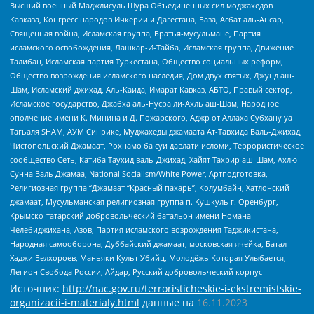
Высший военный Маджлисуль Шура Объединенных сил моджахедов
Кавказа, Конгресс народов Ичкерии и Дагестана, База, Асбат аль-Ансар,
Священная война, Исламская группа, Братья-мусульмане, Партия
исламского освобождения, Лашкар-И-Тайба, Исламская группа, Движение
Талибан, Исламская партия Туркестана, Общество социальных реформ,
Общество возрождения исламского наследия, Дом двух святых, Джунд аш-
Шам, Исламский джихад, Аль-Каида, Имарат Кавказ, АБТО, Правый сектор,
Исламское государство, Джабха аль-Нусра ли-Ахль аш-Шам, Народное
ополчение имени К. Минина и Д. Пожарского, Аджр от Аллаха Субхану уа
Тагьаля SHAM, АУМ Синрике, Муджахеды джамаата Ат-Тавхида Валь-Джихад,
Чистопольский Джамаат, Рохнамо ба суи давлати исломи, Террористическое
сообщество Сеть, Катиба Таухид валь-Джихад, Хайят Тахрир аш-Шам, Ахлю
Сунна Валь Джамаа, National Socialism/White Power, Артподготовка,
Религиозная группа “Джамаат “Красный пахарь”, Колумбайн, Хатлонский
джамаат, Мусульманская религиозная группа п. Кушкуль г. Оренбург,
Крымско-татарский добровольческий батальон имени Номана
Челебиджихана, Азов, Партия исламского возрождения Таджикистана,
Народная самооборона, Дуббайский джамаат, московская ячейка, Батал-
Хаджи Белхороев, Маньяки Культ Убийц, Молодёжь Которая Улыбается,
Легион Свобода России, Айдар, Русский добровольческий корпус
Источник:
http://nac.gov.ru/terroristicheskie-i-ekstremistskie-
organizacii-i-materialy.html
данные на
16.11.2023