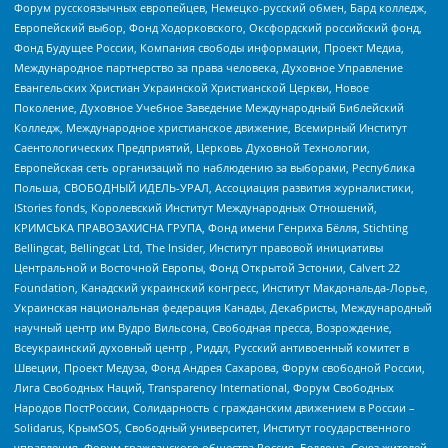
Форум русскоязычных европейцев, Немецко-русский обмен, Бард колледж,
Европейский выбор, Фонд Ходорковского, Оксфордский российский фонд,
Фонд Будущее России, Компания свободы информации, Проект Медиа,
Международное партнерство за права человека, Духовное Управление
Евангельских Христиан Украинской Христианской Церкви, Новое
Поколение, Духовное Учебное Заведение Международный Библейский
Колледж, Международное христианское движение, Всемирный Институт
Саентологических Предприятий, Церковь Духовной Технологии,
Европейская сеть организаций по наблюдению за выборами, Республика
Польша, СВОБОДНЫЙ ИДЕЛЬ-УРАЛ, Ассоциация развития журналистики,
IStories fonds, Королевский Институт Международных Отношений,
КРИМСЬКА ПРАВОЗАХИСНА ГРУПА, Фонд имени Генриха Бёлля, Stichting
Bellingcat, Bellingcat Ltd, The Insider, Институт правовой инициативы
Центральной и Восточной Европы, Фонд Открытой Эстонии, Calvert 22
Foundation, Канадский украинский конгресс, Институт Макдональда-Лорье,
Украинская национальная федерация Канады, Декабристы, Международный
научный центр им Вудро Вильсона, Свободная пресса, Возрождение,
Всеукраинский духовный центр , Риддл, Русский антивоенный комитет в
Швеции, Проект Медуза, Фонд Андрея Сахарова, Форум свободной России,
Лига Свободных Наций, Transparеncy International, Форум Свободных
Народов ПостРоссии, Солидарность с гражданским движением в России –
Solidarus, КрымSOS, Свободный университет, Институт государственного
управления, Форум гражданского общества Россия, Беллона, Союз жителей