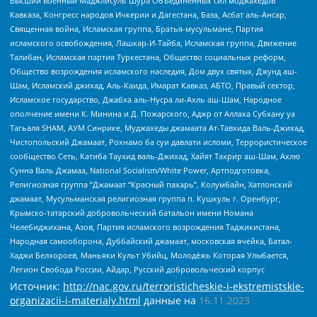
Высший военный Маджлисуль Шура Объединенных сил моджахедов
Кавказа, Конгресс народов Ичкерии и Дагестана, База, Асбат аль-Ансар,
Священная война, Исламская группа, Братья-мусульмане, Партия
исламского освобождения, Лашкар-И-Тайба, Исламская группа, Движение
Талибан, Исламская партия Туркестана, Общество социальных реформ,
Общество возрождения исламского наследия, Дом двух святых, Джунд аш-
Шам, Исламский джихад, Аль-Каида, Имарат Кавказ, АБТО, Правый сектор,
Исламское государство, Джабха аль-Нусра ли-Ахль аш-Шам, Народное
ополчение имени К. Минина и Д. Пожарского, Аджр от Аллаха Субхану уа
Тагьаля SHAM, АУМ Синрике, Муджахеды джамаата Ат-Тавхида Валь-Джихад,
Чистопольский Джамаат, Рохнамо ба суи давлати исломи, Террористическое
сообщество Сеть, Катиба Таухид валь-Джихад, Хайят Тахрир аш-Шам, Ахлю
Сунна Валь Джамаа, National Socialism/White Power, Артподготовка,
Религиозная группа “Джамаат “Красный пахарь”, Колумбайн, Хатлонский
джамаат, Мусульманская религиозная группа п. Кушкуль г. Оренбург,
Крымско-татарский добровольческий батальон имени Номана
Челебиджихана, Азов, Партия исламского возрождения Таджикистана,
Народная самооборона, Дуббайский джамаат, московская ячейка, Батал-
Хаджи Белхороев, Маньяки Культ Убийц, Молодёжь Которая Улыбается,
Легион Свобода России, Айдар, Русский добровольческий корпус
Источник:
http://nac.gov.ru/terroristicheskie-i-ekstremistskie-
organizacii-i-materialy.html
данные на
16.11.2023