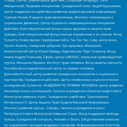
СПИДа, СВЕЧА, Гуманитарное действие, Открытый Петербург, Лига
Избирателей, Правовая инициатива, Гражданский Союз, Хасдей Ерушалаим,
Центр поддержки и содействия развитию средств массовой информации,
Горячая Линия, В защиту прав заключенных, Институт глобализации и
социальных движений, Центр социально-информационных инициатив
Действие, Благотворительный фонд охраны здоровья и защиты прав
граждан, Благотворительный фонд помощи осужденным и их семьям, Фонд
Тольятти, Новое время, Серебряная тайга, Так-Так-Так, Сова, центр Анна,
Проект Апрель, Самарская губерния, Эра здоровья, Мемориал,
Аналитический Центр Юрия Левады, Издательство Парк Гагарина, Фонд
имени Андрея Рылькова, Сфера, Центр СИБАЛЬТ, Уральская правозащитная
группа, Женщины Евразии, Институт прав человека, Фонд защиты гласности,
Российский исследовательский центр по правам человека,
Дальневосточный центр развития гражданских инициатив и социального
партнерства, Гражданское действие, Центр независимых социологических
исследований, Сутяжник, АКАДЕМИЯ ПО ПРАВАМ ЧЕЛОВЕКА, Центр развития
некоммерческих организаций, Частное учреждение в Калининграде Совета
Министров северных стран, Гражданское содействие, Трансперенси
Интернешнл-Р, Центр Защиты Прав Средств Массовой Информации,
Институт развития прессы - Сибирь, Частное учреждение в Санкт-
Петербурге Совета Министров Северных Стран, Фонд поддержки свободы
прессы, Гражданский контроль, Человек и Закон, Общественная комиссия
по сохранению наследия академика Сахарова, Информационное агентство