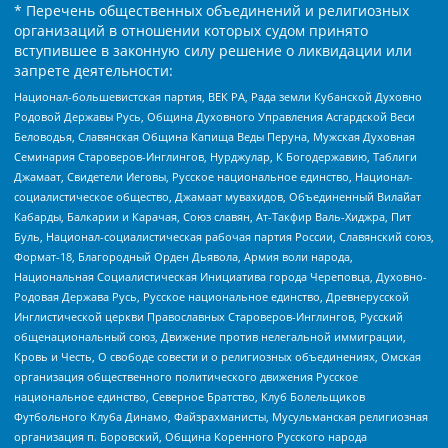
* Перечень общественных объединений и религиозных
организаций в отношении которых судом принято
вступившее в законную силу решение о ликвидации или
запрете деятельности:
Национал-большевистская партия, ВЕК РА, Рада земли Кубанской Духовно
Родовой Державы Русь, Община Духовного Управления Асгардской Веси
Беловодья, Славянская Община Капища Веды Перуна, Мужская Духовная
Семинария Староверов-Инглингов, Нурджулар, К Богодержавию, Таблиги
Джамаат, Свидетели Иеговы, Русское национальное единство, Национал-
социалистическое общество, Джамаат мувахидов, Объединенный Вилайат
Кабарды, Балкарии и Карачая, Союз славян, Ат-Такфир Валь-Хиджра, Пит
Буль, Национал-социалистическая рабочая партия России, Славянский союз,
Формат-18, Благородный Орден Дьявола, Армия воли народа,
Национальная Социалистическая Инициатива города Череповца, Духовно-
Родовая Держава Русь, Русское национальное единство, Древнерусской
Инглистической церкви Православных Староверов-Инглингов, Русский
общенациональный союз, Движение против нелегальной иммиграции,
Кровь и Честь, О свободе совести и о религиозных объединениях, Омская
организация общественного политического движения Русское
национальное единство, Северное Братство, Клуб Болельщиков
Футбольного Клуба Динамо, Файзрахманисты, Мусульманская религиозная
организация п. Боровский, Община Коренного Русского народа