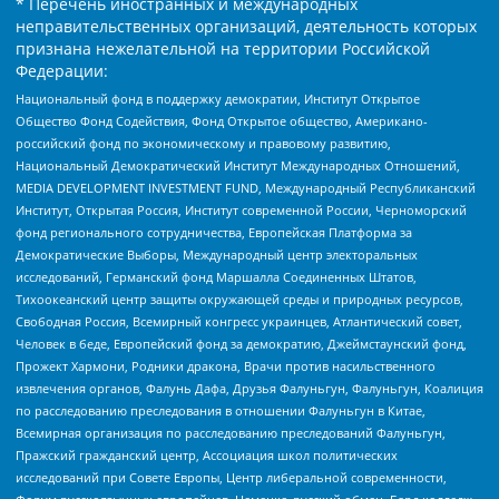
* Перечень иностранных и международных
неправительственных организаций, деятельность которых
признана нежелательной на территории Российской
Федерации:
Национальный фонд в поддержку демократии, Институт Открытое
Общество Фонд Содействия, Фонд Открытое общество, Американо-
российский фонд по экономическому и правовому развитию,
Национальный Демократический Институт Международных Отношений,
MEDIA DEVELOPMENT INVESTMENT FUND, Международный Республиканский
Институт, Открытая Россия, Институт современной России, Черноморский
фонд регионального сотрудничества, Европейская Платформа за
Демократические Выборы, Международный центр электоральных
исследований, Германский фонд Маршалла Соединенных Штатов,
Тихоокеанский центр защиты окружающей среды и природных ресурсов,
Свободная Россия, Всемирный конгресс украинцев, Атлантический совет,
Человек в беде, Европейский фонд за демократию, Джеймстаунский фонд,
Прожект Хармони, Родники дракона, Врачи против насильственного
извлечения органов, Фалунь Дафа, Друзья Фалуньгун, Фалуньгун, Коалиция
по расследованию преследования в отношении Фалуньгун в Китае,
Всемирная организация по расследованию преследований Фалуньгун,
Пражский гражданский центр, Ассоциация школ политических
исследований при Совете Европы, Центр либеральной современности,