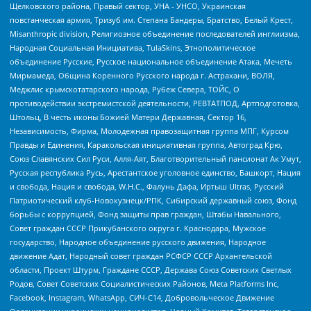
Щелковского района, Правый сектор, УНА - УНСО, Украинская
повстанческая армия, Тризуб им. Степана Бандеры, Братство, Белый Крест,
Misanthropic division, Религиозное объединение последователей инглиизма,
Народная Социальная Инициатива, TulaSkins, Этнополитическое
объединение Русские, Русское национальное объединение Атака, Мечеть
Мирмамеда, Община Коренного Русского народа г. Астрахани, ВОЛЯ,
Меджлис крымскотатарского народа, Рубеж Севера, ТОЙС, О
противодействии экстремистской деятельности, РЕВТАТПОД, Артподготовка,
Штольц, В честь иконы Божией Матери Державная, Сектор 16,
Независимость, Фирма, Молодежная правозащитная группа МПГ, Курсом
Правды и Единения, Каракольская инициативная группа, Автоград Крю,
Союз Славянских Сил Руси, Алля-Аят, Благотворительный пансионат Ак Умут,
Русская республика Русь, Арестантское уголовное единство, Башкорт, Нация
и свобода, Нация и свобода, W.H.С., Фалунь Дафа, Иртыш Ultras, Русский
Патриотический клуб-Новокузнецк/РПК, Сибирский державный союз, Фонд
борьбы с коррупцией, Фонд защиты прав граждан, Штабы Навального,
Совет граждан СССР Прикубанского округа г. Краснодара, Мужское
государство, Народное объединение русского движения, Народное
движение Адат, Народный совет граждан РСФСР СССР Архангельской
области, Проект Штурм, Граждане СССР, Держава Союз Советских Светлых
Родов, Совет Советских Социалистических Районов, Meta Platforms Inc,
Facebook, Instagram, WhatsApp, СИЧ-С14, Добровольческое Движение