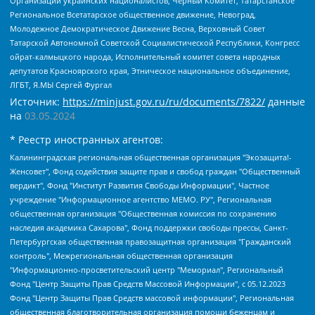
Организации украинских националистов, Черный Комитет, Татарстанское
Региональное Всетатарское общественное движение, Невоград,
Молодежное Демократическое Движение Весна, Верховный Совет
Татарской Автономной Советской Социалистической Республики, Конгресс
ойрат-калмыцкого народа, Исполнительный комитет совета народных
депутатов Красноярского края, Этническое национальное объединение,
ЛГБТ, Я.МЫ Сергей Фургал
Источник:
https://minjust.gov.ru/ru/documents/7822/
данные
на
03.05.2024
* Реестр иностранных агентов:
Калининградская региональная общественная организация "Экозащита!-Женсовет", Фонд содействия защите прав и свобод граждан "Общественный вердикт", Фонд "Институт Развития Свободы Информации", Частное учреждение "Информационное агентство МЕМО. РУ", Региональная общественная организация "Общественная комиссия по сохранению наследия академика Сахарова", Фонд поддержки свободы прессы, Санкт-Петербургская общественная правозащитная организация "Гражданский контроль", Межрегиональная общественная организация "Информационно-просветительский центр "Мемориал", Региональный Фонд "Центр Защиты Прав Средств Массовой Информации", с 05.12.2023 Фонд "Центр Защиты Прав Средств массовой информации", Региональная общественная благотворительная организация помощи беженцам и мигрантам "Гражданское содействие", Негосударственное образовательное учреждение дополнительного профессионального образования (повышение квалификации) специалистов "АКАДЕМИЯ ПО ПРАВАМ ЧЕЛОВЕКА", Свердловская региональная общественная организация "Сутяжник", Автономная некоммерческая организация "Центр независимых социологических исследований", Союз общественных объединений "Российский исследовательский центр по правам человека", Региональное общественное учреждение научно-информационный центр "МЕМОРИАЛ", Некоммерческая организация "Фонд защиты гласности", Автономная некоммерческая организация "Институт прав человека", Городская общественная организация "Екатеринбургское общество "МЕМОРИАЛ", Городская общественная организация "Рязанское историко-просветительское и правозащитное общество "Мемориал" (Рязанский Мемориал), Челябинский региональный орган общественной самодеятельности – женское общественное объединение "Женщины Евразии", Челябинский региональный орган общественной самодеятельности "Уральская правозащитная группа", Фонд содействия защите здоровья и социальной справедливости имени Андрея Рылькова, Автономная Некоммерческая Организация "Аналитический Центр Юрия Левады", Автономная некоммерческая организация социальной поддержки населения "Проект Апрель", Региональная общественная организация помощи женщинам и детям, находящимся в кризисной ситуации "Информационно-методический центр "Анна", Фонд содействия развитию массовых коммуникаций и правовому просвещению "Так-так-Так", Фонд содействия устойчивому развитию "Серебряная тайга", Свердловский региональный общественный фонд социальных проектов "Новое время", "Idel.Реалии", Кавказ.Реалии, Крым.Реалии, Телеканал Настоящее Время, Татаро-башкирская служба Радио Свобода (Azatliq Radiosi), Радио Свободная Европа/Радио Свобода (PCE/PC), "Сибирь.Реалии", "Фактограф", Благотворительный фонд помощи осужденным и их семьям, Автономная некоммерческая организация "Институт глобализации и социальных движений", Фонд "В защиту прав заключенных", Частное учреждение "Центр поддержки и содействия развитию средств массовой информации", Пензенский региональный общественный благотворительный фонд "Гражданский союз", "Север.Реалии", Некоммерческая организация Фонд "Правовая инициатива", Общество с ограниченной ответственностью "Радио Свободная Европа/Радио Свобода", Чешское информационное агентство "MEDIUM-ORIENT", Красноярская региональная общественная организация "Мы против СПИДа", Камалягин Денис Николаевич, Маркелов Сергей Евгеньевич, Пономарев Лев Александрович, Савицкая Людмила Алексеевна, Автономная некоммерческая организация "Центр по работе с проблемой насилия "НАСИЛИЮ.НЕТ", Межрегиональный профессиональный союз работников здравоохранения "Альянс врачей", Юридическое лицо, зарегистрированное в Латвийской Республике, SIA "Medusa Project" (регистрационный номер 40103797863, дата регистрации 10.06.2014), Некоммерческая организация "Фонд по борьбе с коррупцией", Автономная некоммерческая организация "Институт права и публичной политики", Баданин Роман Сергеевич, Гликин Максим Александрович, Железнова Мария Михайловна, Лукьянова Юлия Сергеевна, Маетная Елизавета Витальевна, Маняхин Петр Борисович, Чуракова Ольга Владимировна, Ярош Юлия Петровна, Юридическое лицо "The Insider SIA", зарегистрированное в Риге, Латвийская Республика (дата регистрации 26.06.2015), являющееся администратором доменного имени интернет-издания "The Insider SIA", https://theins.ru, Постернак Алексей Евгеньевич, Рубин Михаил Аркадьевич, Анин Роман Александрович, Юридическое лицо Istories fonds, зарегистрированное в Латвийской Республике (регистрационный номер 50008295751, дата регистрации 24.02.2020), Великовский Дмитрий Александрович, Долинина Ирина Николаевна, Мароховская Алеся Алексеевна, Шлейнов Роман Юрьевич, Шмагун Олеся Валентиновна, Общество с ограниченной ответственностью "Альтаир 2021", Общество с ограниченной ответственностью "Вега 2021", Общество с ограниченной ответственностью "Главный редактор 2021", Общество с ограниченной ответственностью "Ромашки монолит", Важенков Артем Валерьевич, Ивановская областная общественная организация "Центр гендерных исследований", Гурман Юрий Альбертович, Медиапроект "ОВД-Инфо", Егоров Владимир Владимирович, Жилинский Владимир Александрович, Общество с ограниченной ответственностью "ЗП", Иванова София Юрьевна, Карезина Инна Павловна, Кильтау Екатерина Викторовна, Петров Алексей Викторович, Пискунов Сергей Евгеньевич, Смирнов Сергей Сергеевич, Тихонов Михаил Сергеевич, Общество с ограниченной ответственностью "ЖУРНАЛИСТ-ИНОСТРАННЫЙ АГЕНТ", Арапова Галина Юрьевна, Вольтская Татьяна Анатольевна, Американская компания "Mason G.E.S. Anonymous Foundation" (США), являющаяся владельцем интернет-издания https://mnews.world/, Компания "Stichting Bellingcat", зарегистрированная в Нидерландах (дата регистрации 11.07.2018), Захаров Андрей Вячеславович, Клепиковская Екатерина Дмитриевна, Общество с ограниченной ответственностью "МЕМО", Перл Роман Александрович, Симонов Евгений Алексеевич, Соловьева Елена Анатольевна, Сотников Даниил Владимирович, Сурначева Елизавета Дмитриевна, Автономная некоммерческая организация по защите прав человека и информированию населения "Якутия – Наше Мнение", Общество с ограниченной ответственностью "Москоу диджитал медиа", с 26.01.2023 Общество с ограниченной ответственностью "Чайка Белые сады", Ветошкина Валерия Валерьевна, Заговора Максим Александрович, Межрегиональное общественное движение "Российская ЛГБТ - сеть", Оленичев Максим Владимирович, Павлов Иван Юрьевич, Скворцова Елена Сергеевна, Общество с ограниченной ответственностью "Как бы инагент", Кочетков Игорь Викторович, Общество с ограниченной ответственностью "Честные выборы", Еланчик Олег Александрович, Общество с ограниченной ответственностью "Нобелевский призыв", Гималова Регина Эмилевна, Григорьев Андрей Валерьевич, Григорьева Алина Александровна, Ассоциация по содействию защите прав призывников, альтернативнослужащих и военнослужащих "Правозащитная группа "Гражданин.Армия.Право", Хисамова Регина Фаритовна, Автономная некоммерческая организация по реализации социально-правовых программ "Лилит", Дальневосточное общественное движение "Маяк", Санкт-Петербургская ЛГБТ-инициативная группа "Выход", Инициативная группа ЛГБТ+ "Реверс", Алексеев Андрей Викторович, Бекбулатова Таисия Львовна, Беляев Иван Михайлович, Владыкина Елена Сергеевна, Гельман Марат Александрович, Никульшина Вероника Юрьевна, Толоконникова Надежда Андреевна, Шендерович Виктор Анатольевич, Общество с ограниченной ответственностью "Данное сообщение", Общество с ограниченной ответственностью Издательский дом "Новая глава", Айнбиндер Александра Александровна, Московский комьюнити-центр для ЛГБТ+инициатив, Благотворительный фонд развития филантропии, Deutsche Welle (Германия, Kurt-Schumacher-Strasse 3, 53113 Bonn), Борзунова Мария Михайловна, Воробьев Виктор Викторович, Голубева Анна Львовна, Константинова Алла Михайловна, Малкова Ирина Владимировна, Мурадов Мурад Абдулгалимович, Осетинская Елизавета Николаевна, Понасенков Евгений Николаевич, Ганапольский Матвей Юрьевич, Киселев Евгений Алексеевич, Борухович Ирина Григорьевна, Дремин Иван Тимофеевич, Дубровский Дмитрий Викторович, Красноярская региональная общественная организация поддержки и развития альтернативных образовательных технологий и межкультурных коммуникаций "ИНТЕРРА", Маяковская Екатерина Алексеевна, Фейгин Марк Захарович, Филимонов Андрей Викторович, Дзугкоева Регина Николаевна, Доброхотов Роман Александрович, Дудь Юрий Александрович, Елкин Сергей Владимирович, Кругликов Кирилл Игоревич, Сабунаева Мария Леонидовна, Семенов Алексей Владимирович, Шаинян Карен Багратович, Шульман Екатерина Михайловна, Асафьев Артур Валерьевич, Вахштайн Виктор Семенович, Венедиктов Алексей Алексеевич, Лушникова Екатерина Евгеньевна, Волков Леонид Михайлович, Невзоров Александр Глебович, Пархоменко Сергей Борисович, Сироткин Ярослав Николаевич, Кара-Мурза Владимир Владимирович, Баранова Наталья Владимировна, Гозман Леонид Яковлевич, Кагарлицкий Борис Юльевич, Климарев Михаил Валерьевич, Милов Владимир Станиславович, Автономная некоммерческая организация Краснодарский центр современного искусства "Типография", Моргенштерн Алишер Тагирович, Соболь Любовь Эдуардовна, Общество с ограниченной ответственностью "ЛИЗА НОРМ", Каспаров Гарри Кимович, Ходорковский Михаил Борисович, Общество с ограниченной ответственностью "Апрельские тезисы", Данилович Ирина Брониславовна, Кашин Олег Владимирович, Петров Николай Владимирович, Пивоваров Алексей Владимирович, Соколов Михаил Владимирович, Цветкова Юлия Владимировна, Чичваркин Евгений Александрович, Комитет против пыток/Команда против пыток, Общество с ограниченной ответственностью "Первый научный", Общество с ограниченной ответственностью "Вертолет и ко", Белоцерковская Вероника Борисовна, Кац Максим Евгеньевич, Лазарева Татьяна Юрьевна, Шаведдинов Руслан Табризович, Яшин Илья Валерьевич, Общество с ограниченной ответственностью "Иноагент ААВ", Алешковский Дмитрий Петрович, Альбац Евгения Марковна, Быков Дмитрий Львович, Галямина Юлия Евгеньевна, Лойко Сергей Леонидович, Мартынов Кирилл Константинович, Медведев Сергей Александрович, Крашенинников Федор Геннадиевич, Гордеева Катерина Вл