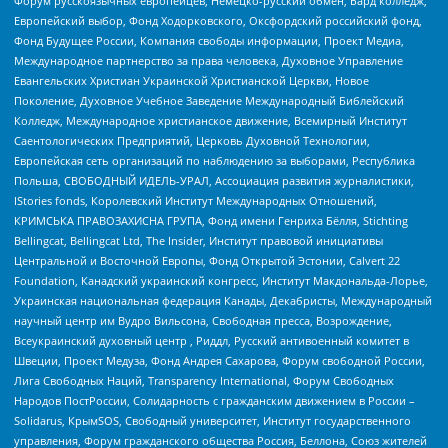
Форум русскоязычных европейцев, Немецко-русский обмен, Бард колледж,
Европейский выбор, Фонд Ходорковского, Оксфордский российский фонд,
Фонд Будущее России, Компания свободы информации, Проект Медиа,
Международное партнерство за права человека, Духовное Управление
Евангельских Христиан Украинской Христианской Церкви, Новое
Поколение, Духовное Учебное Заведение Международный Библейский
Колледж, Международное христианское движение, Всемирный Институт
Саентологических Предприятий, Церковь Духовной Технологии,
Европейская сеть организаций по наблюдению за выборами, Республика
Польша, СВОБОДНЫЙ ИДЕЛЬ-УРАЛ, Ассоциация развития журналистики,
IStories fonds, Королевский Институт Международных Отношений,
КРИМСЬКА ПРАВОЗАХИСНА ГРУПА, Фонд имени Генриха Бёлля, Stichting
Bellingcat, Bellingcat Ltd, The Insider, Институт правовой инициативы
Центральной и Восточной Европы, Фонд Открытой Эстонии, Calvert 22
Foundation, Канадский украинский конгресс, Институт Макдональда-Лорье,
Украинская национальная федерация Канады, Декабристы, Международный
научный центр им Вудро Вильсона, Свободная пресса, Возрождение,
Всеукраинский духовный центр , Риддл, Русский антивоенный комитет в
Швеции, Проект Медуза, Фонд Андрея Сахарова, Форум свободной России,
Лига Свободных Наций, Transparеncy International, Форум Свободных
Народов ПостРоссии, Солидарность с гражданским движением в России –
Solidarus, КрымSOS, Свободный университет, Институт государственного
управления, Форум гражданского общества Россия, Беллона, Союз жителей