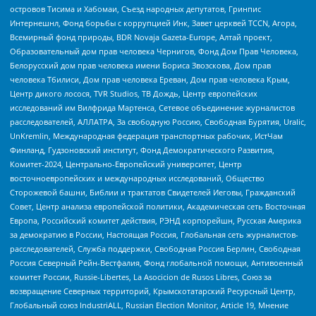
островов Тисима и Хабомаи, Съезд народных депутатов, Гринпис
Интернешнл, Фонд борьбы с коррупцией Инк, Завет церквей TCCN, Агора,
Всемирный фонд природы, BDR Novaja Gazeta-Europe, Алтай проект,
Образовательный дом прав человека Чернигов, Фонд Дом Прав Человека,
Белорусский дом прав человека имени Бориса Звозскова, Дом прав
человека Тбилиси, Дом прав человека Ереван, Дом прав человека Крым,
Центр дикого лосося, TVR Studios, ТВ Дождь, Центр европейских
исследований им Вилфрида Мартенса, Сетевое объединение журналистов
расследователей, АЛЛАТРА, За свободную Россию, Свободная Бурятия, Uralic,
UnKremlin, Международная федерация транспортных рабочих, ИстЧам
Финланд, Гудзоновский институт, Фонд Демократического Развития,
Комитет-2024, Центрально-Европейский университет, Центр
восточноевропейских и международных исследований, Общество
Сторожевой башни, Библии и трактатов Свидетелей Иеговы, Гражданский
Совет, Центр анализа европейской политики, Академическая сеть Восточная
Европа, Российский комитет действия, РЭНД корпорейшн, Русская Америка
за демократию в России, Настоящая Россия, Глобальная сеть журналистов-
расследователей, Служба поддержки, Свободная Россия Берлин, Свободная
Россия Северный Рейн-Вестфалия, Фонд глобальной помощи, Антивоенный
комитет России, Russie-Libertes, La Asocicion de Rusos Libres, Союз за
возвращение Северных территорий, Крымскотатарский Ресурсный Центр,
Глобальный союз IndustriALL, Russian Election Monitor, Article 19, Мнение