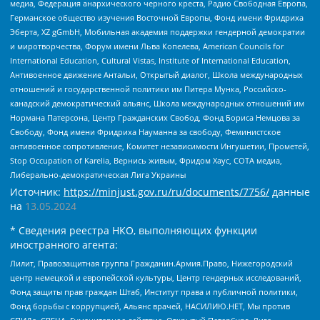
медиа, Федерация анархического черного креста, Радио Свободная Европа,
Германское общество изучения Восточной Европы, Фонд имени Фридриха
Эберта, XZ gGmbH, Мобильная академия поддержки гендерной демократии
и миротворчества, Форум имени Льва Копелева, American Councils for
International Education, Cultural Vistas, Institute of International Education,
Антивоенное движение Антальи, Открытый диалог, Школа международных
отношений и государственной политики им Питера Мунка, Российско-
канадский демократический альянс, Школа международных отношений им
Нормана Патерсона, Центр Гражданских Свобод, Фонд Бориса Немцова за
Свободу, Фонд имени Фридриха Науманна за свободу, Феминистское
антивоенное сопротивление, Комитет независимости Ингушетии, Прометей,
Stop Occupation of Karelia, Вернись живым, Фридом Хаус, СОТА медиа,
Либерально-демократическая Лига Украины
Источник:
https://minjust.gov.ru/ru/documents/7756/
данные
на
13.05.2024
* Сведения реестра НКО, выполняющих функции
иностранного агента:
Лилит, Правозащитная группа Гражданин.Армия.Право, Нижегородский
центр немецкой и европейской культуры, Центр гендерных исследований,
Фонд защиты прав граждан Штаб, Институт права и публичной политики,
Фонд борьбы с коррупцией, Альянс врачей, НАСИЛИЮ.НЕТ, Мы против