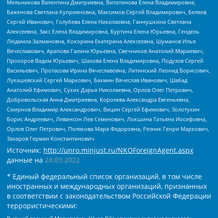
Мельникова Валентина Дмитриевна, Вититинова Елена Владимировна,
Баженова Светлана Куприяновна, Максимов Сергей Владимирович, Беляев
Сергей Иванович, Голубева Елена Николаевна, Ганнушкина Светлана
Алексеевна, Закс Елена Владимировна, Буртина Елена Юрьевна, Гендель
Людмила Залмановна, Кокорина Екатерина Алексеевна, Шуманов Илья
Вячеславович, Арапова Галина Юрьевна, Свечников Анатолий Мариевич,
Прохоров Вадим Юрьевич, Шахова Елена Владимировна, Подузов Сергей
Васильевич, Протасова Ирина Вячеславовна, Литинский Леонид Борисович,
Лукашевский Сергей Маркович, Бахмин Вячеслав Иванович, Шабад
Анатолий Ефимович, Сухих Дарья Николаевна, Орлов Олег Петрович,
Добровольская Анна Дмитриевна, Королева Александра Евгеньевна,
Смирнов Владимир Александрович, Вицин Сергей Ефимович, Золотухин
Борис Андреевич, Левинсон Лев Семенович, Локшина Татьяна Иосифовна,
Орлов Олег Петрович, Полякова Мара Федоровна, Резник Генри Маркович,
Захаров Герман Константинович
Источник:
http://unro.minjust.ru/NKOForeignAgent.aspx
данные на
24.03.2022
* Единый федеральный список организаций, в том числе
иностранных и международных организаций, признанных
в соответствии с законодательством Российской Федерации
террористическими: