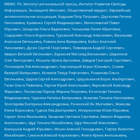
МЕМО. РУ, Институт региональной прессы, Институт Развития Свободы
Информации, Экозащита!-Женсовет, Общественный вердикт, Евразийская
антимонопольная ассоциация, Бедушев Петр Петрович, Дзугкоева Регина
Николаевна, Кривенко Сергей Владимирович, Милославский Павел
Юрьевич, Шнырова Ольга Вадимовна, Чанышева Лилия Айратовна,
Сидорович Ольга Борисовна, Туровский Александр Алексеевич, Васильева
Анастасия Евгеньевна, Ривина Анна Валерьевна, Бойко Анатолий
Николаевич, Дугин Сергей Георгиевич, Пивоваров Андрей Сергеевич,
Аверин Виталий Евгеньевич, Барахоев Магомед Бекханович, Шарипков
Олег Викторович, Мошель Ирина Ароновна, Шведов Григорий Сергеевич,
Пономарев Лев Александрович, Каргалицкий Борис Юльевич, Созаев
Валерий Валерьевич, Исламов Тимур Рифгатович, Романова Ольга
Евгеньевна, Щаров Сергей Алексадрович, Цирульников Борис Альбертович,
Гасан Ольга Павловна, Паутов Юрий Анатольевич, Верховский Александр
Маркович, Пислакова-Паркер Марина Петровна, Кочеткова Татьяна
Владимировна, Чуркина Наталья Валерьевна, Акимова Татьяна Николаевна,
Золотарева Екатерина Александровна, Рачинский Ян Збигневич, Жемкова
Елена Борисовна, Гудков Лев Дмитриевич, Илларионова Юлия Юрьевна,
Саранг Анна Васильевна, Захарова Светлана Сергеевна, Аверин Владимир
Анатольевич, Щур Татьяна Михайловна, Щур Николай Алексеевич,
Блинушов Андрей Юрьевич, Мосин Алексей Геннадьевич, Гефтер Валентин
Михайлович, Симонов Алексей Кириллович, Флиге Ирина Анатольевна,