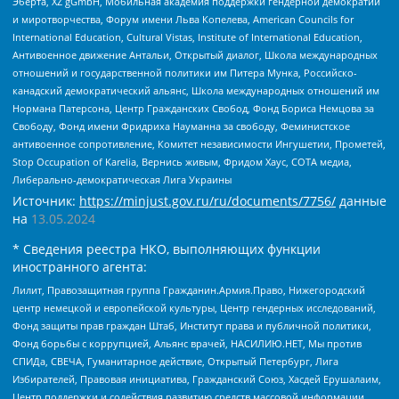
Эберта, XZ gGmbH, Мобильная академия поддержки гендерной демократии
и миротворчества, Форум имени Льва Копелева, American Councils for
International Education, Cultural Vistas, Institute of International Education,
Антивоенное движение Антальи, Открытый диалог, Школа международных
отношений и государственной политики им Питера Мунка, Российско-
канадский демократический альянс, Школа международных отношений им
Нормана Патерсона, Центр Гражданских Свобод, Фонд Бориса Немцова за
Свободу, Фонд имени Фридриха Науманна за свободу, Феминистское
антивоенное сопротивление, Комитет независимости Ингушетии, Прометей,
Stop Occupation of Karelia, Вернись живым, Фридом Хаус, СОТА медиа,
Либерально-демократическая Лига Украины
Источник:
https://minjust.gov.ru/ru/documents/7756/
данные
на
13.05.2024
* Сведения реестра НКО, выполняющих функции
иностранного агента:
Лилит, Правозащитная группа Гражданин.Армия.Право, Нижегородский
центр немецкой и европейской культуры, Центр гендерных исследований,
Фонд защиты прав граждан Штаб, Институт права и публичной политики,
Фонд борьбы с коррупцией, Альянс врачей, НАСИЛИЮ.НЕТ, Мы против
СПИДа, СВЕЧА, Гуманитарное действие, Открытый Петербург, Лига
Избирателей, Правовая инициатива, Гражданский Союз, Хасдей Ерушалаим,
Центр поддержки и содействия развитию средств массовой информации,