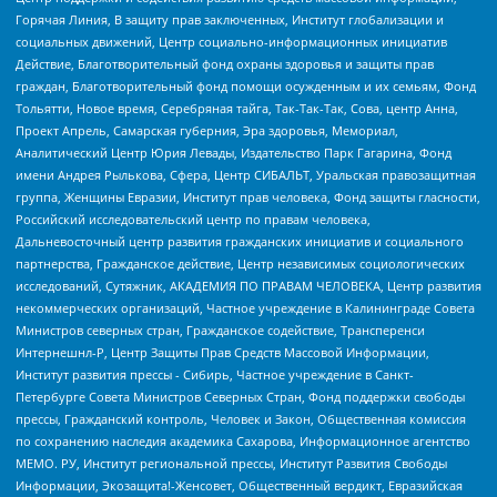
Горячая Линия, В защиту прав заключенных, Институт глобализации и
социальных движений, Центр социально-информационных инициатив
Действие, Благотворительный фонд охраны здоровья и защиты прав
граждан, Благотворительный фонд помощи осужденным и их семьям, Фонд
Тольятти, Новое время, Серебряная тайга, Так-Так-Так, Сова, центр Анна,
Проект Апрель, Самарская губерния, Эра здоровья, Мемориал,
Аналитический Центр Юрия Левады, Издательство Парк Гагарина, Фонд
имени Андрея Рылькова, Сфера, Центр СИБАЛЬТ, Уральская правозащитная
группа, Женщины Евразии, Институт прав человека, Фонд защиты гласности,
Российский исследовательский центр по правам человека,
Дальневосточный центр развития гражданских инициатив и социального
партнерства, Гражданское действие, Центр независимых социологических
исследований, Сутяжник, АКАДЕМИЯ ПО ПРАВАМ ЧЕЛОВЕКА, Центр развития
некоммерческих организаций, Частное учреждение в Калининграде Совета
Министров северных стран, Гражданское содействие, Трансперенси
Интернешнл-Р, Центр Защиты Прав Средств Массовой Информации,
Институт развития прессы - Сибирь, Частное учреждение в Санкт-
Петербурге Совета Министров Северных Стран, Фонд поддержки свободы
прессы, Гражданский контроль, Человек и Закон, Общественная комиссия
по сохранению наследия академика Сахарова, Информационное агентство
МЕМО. РУ, Институт региональной прессы, Институт Развития Свободы
Информации, Экозащита!-Женсовет, Общественный вердикт, Евразийская