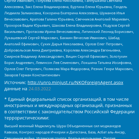
Сергей Иванович, Голубева Елена Николаевна, Ганнушкина Светлана
Алексеевна, Закс Елена Владимировна, Буртина Елена Юрьевна, Гендель
Людмила Залмановна, Кокорина Екатерина Алексеевна, Шуманов Илья
Вячеславович, Арапова Галина Юрьевна, Свечников Анатолий Мариевич,
Прохоров Вадим Юрьевич, Шахова Елена Владимировна, Подузов Сергей
Васильевич, Протасова Ирина Вячеславовна, Литинский Леонид Борисович,
Лукашевский Сергей Маркович, Бахмин Вячеслав Иванович, Шабад
Анатолий Ефимович, Сухих Дарья Николаевна, Орлов Олег Петрович,
Добровольская Анна Дмитриевна, Королева Александра Евгеньевна,
Смирнов Владимир Александрович, Вицин Сергей Ефимович, Золотухин
Борис Андреевич, Левинсон Лев Семенович, Локшина Татьяна Иосифовна,
Орлов Олег Петрович, Полякова Мара Федоровна, Резник Генри Маркович,
Захаров Герман Константинович
Источник:
http://unro.minjust.ru/NKOForeignAgent.aspx
данные на
24.03.2022
* Единый федеральный список организаций, в том числе
иностранных и международных организаций, признанных
в соответствии с законодательством Российской Федерации
террористическими:
Высший военный Маджлисуль Шура Объединенных сил моджахедов
Кавказа, Конгресс народов Ичкерии и Дагестана, База, Асбат аль-Ансар,
Священная война, Исламская группа, Братья-мусульмане, Партия