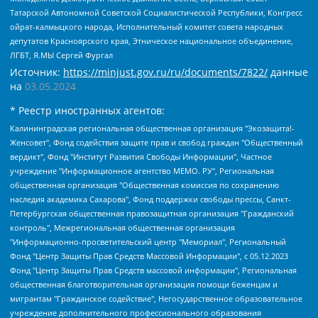
Татарской Автономной Советской Социалистической Республики, Конгресс
ойрат-калмыцкого народа, Исполнительный комитет совета народных
депутатов Красноярского края, Этническое национальное объединение,
ЛГБТ, Я.МЫ Сергей Фургал
Источник:
https://minjust.gov.ru/ru/documents/7822/
данные
на
03.05.2024
* Реестр иностранных агентов:
Калининградская региональная общественная организация "Экозащита!-Женсовет", Фонд содействия защите прав и свобод граждан "Общественный вердикт", Фонд "Институт Развития Свободы Информации", Частное учреждение "Информационное агентство МЕМО. РУ", Региональная общественная организация "Общественная комиссия по сохранению наследия академика Сахарова", Фонд поддержки свободы прессы, Санкт-Петербургская общественная правозащитная организация "Гражданский контроль", Межрегиональная общественная организация "Информационно-просветительский центр "Мемориал", Региональный Фонд "Центр Защиты Прав Средств Массовой Информации", с 05.12.2023 Фонд "Центр Защиты Прав Средств массовой информации", Региональная общественная благотворительная организация помощи беженцам и мигрантам "Гражданское содействие", Негосударственное образовательное учреждение дополнительного профессионального образования (повышение квалификации) специалистов "АКАДЕМИЯ ПО ПРАВАМ ЧЕЛОВЕКА", Свердловская региональная общественная организация "Сутяжник", Автономная некоммерческая организация "Центр независимых социологических исследований", Союз общественных объединений "Российский исследовательский центр по правам человека", Региональное общественное учреждение научно-информационный центр "МЕМОРИАЛ", Некоммерческая организация "Фонд защиты гласности", Автономная некоммерческая организация "Институт прав человека", Городская общественная организация "Екатеринбургское общество "МЕМОРИАЛ", Городская общественная организация "Рязанское историко-просветительское и правозащитное общество "Мемориал" (Рязанский Мемориал), Челябинский региональный орган общественной самодеятельности – женское общественное объединение "Женщины Евразии", Челябинский региональный орган общественной самодеятельности "Уральская правозащитная группа", Фонд содействия защите здоровья и социальной справедливости имени Андрея Рылькова, Автономная Некоммерческая Организация "Аналитический Центр Юрия Левады", Автономная некоммерческая организация социальной поддержки населения "Проект Апрель", Региональная общественная организация помощи женщинам и детям, находящимся в кризисной ситуации "Информационно-методический центр "Анна", Фонд содействия развитию массовых коммуникаций и правовому просвещению "Так-так-Так", Фонд содействия устойчивому развитию "Серебряная тайга", Свердловский региональный общественный фонд социальных проектов "Новое время", "Idel.Реалии", Кавказ.Реалии, Крым.Реалии, Телеканал Настоящее Время, Татаро-башкирская служба Радио Свобода (Azatliq Radiosi), Радио Свободная Европа/Радио Свобода (PCE/PC), "Сибирь.Реалии", "Фактограф", Благотворительный фонд помощи осужденным и их семьям, Автономная некоммерческая организация "Институт глобализации и социальных движений", Фонд "В защиту прав заключенных", Частное учреждение "Центр поддержки и содействия развитию средств массовой информации", Пензенский региональный общественный благотворительный фонд "Гражданский союз", "Север.Реалии", Некоммерческая организация Фонд "Правовая инициатива", Общество с ограниченной ответственностью "Радио Свободная Европа/Радио Свобода", Чешское информационное агентство "MEDIUM-ORIENT", Красноярская региональная общественная организация "Мы против СПИДа", Камалягин Денис Николаевич, Маркелов Сергей Евгеньевич, Пономарев Лев Александрович, Савицкая Людмила Алексеевна, Автономная некоммерческая организация "Центр по работе с проблемой насилия "НАСИЛИЮ.НЕТ", Межрегиональный профессиональный союз работников здравоохранения "Альянс врачей", Юридическое лицо, зарегистрированное в Латвийской Республике, SIA "Medusa Project" (регистрационный номер 40103797863, дата регистрации 10.06.2014), Некоммерческая организация "Фонд по борьбе с коррупцией", Автономная некоммерческая организация "Институт права и публичной политики", Баданин Роман Сергеевич, Гликин Максим Александрович, Железнова Мария Михайловна, Лукьянова Юлия Сергеевна, Маетная Елизавета Витальевна, Маняхин Петр Борисович, Чуракова Ольга Владимировна, Ярош Юлия Петровна, Юридическое лицо "The Insider SIA", зарегистрированное в Риге, Латвийская Республика (дата регистрации 26.06.2015), являющееся администратором доменного имени интернет-издания "The Insider SIA", https://theins.ru, Постернак Алексей Евгеньевич, Рубин Михаил Аркадьевич, Анин Роман Александрович, Юридическое лицо Istories fonds, зарегистрированное в Латвийской Республике (регистрационный номер 50008295751, дата регистрации 24.02.2020), Великовский Дмитрий Александрович, Долинина Ирина Николаевна, Мароховская Алеся Алексеевна, Шлейнов Роман Юрьевич, Шмагун Олеся Валентиновна, Общество с ограниченной ответственностью "Альтаир 2021", Общество с ограниченной ответственностью "Вега 2021", Общество с ограниченной ответственностью "Главный редактор 2021", Общество с ограниченной ответственностью "Ромашки монолит", Важенков Артем Валерьевич, Ивановская областная общественная организация "Центр гендерных исследований", Гурман Юрий Альбертович, Медиапроект "ОВД-Инфо", Егоров Владимир Владимирович, Жилинский Владимир Александрович, Общество с ограниченной ответственностью "ЗП", Иванова София Юрьевна, Карезина Инна Павловна, Кильтау Екатерина Викторовна, Петров Алексей Викторович, Пискунов Сергей Евгеньевич, Смирнов Сергей Сергеевич, Тихонов Михаил Сергеевич, Общество с ограниченной ответственностью "ЖУРНАЛИСТ-ИНОСТРАННЫЙ АГЕНТ", Арапова Галина Юрьевна, Вольтская Татьяна Анатольевна, Американская компания "Mason G.E.S. Anonymous Foundation" (США), являющаяся владельцем интернет-издания https://mnews.world/, Компания "Stichting Bellingcat", зарегистрированная в Нидерландах (дата регистрации 11.07.2018), Захаров Андрей Вячеславович, Клепиковская Екатерина Дмитриевна, Общество с ограниченной ответственностью "МЕМО", Перл Роман Александрович, Симонов Евгений Алексеевич, Соловьева Елена Анатольевна, Сотников Даниил Владимирович, Сурначева Елизавета Дмитриевна, Автономная некоммерческая организация по защите прав человека и информированию населения "Якутия – Наше Мнение", Общество с ограниченной ответственностью "Москоу диджитал медиа", с 26.01.2023 Общество с ограниченной ответственностью "Чайка Белые сады", Ветошкина Валерия Валерьевна, Заговора Максим Александрович, Межрегиональное общественное движение "Российская ЛГБТ - сеть", Оленичев Максим Владимирович, Павлов Иван Юрьевич, Скворцова Елена Сергеевна, Общество с ограниченной ответственностью "Как бы инагент", Кочетков Игорь Викторович, Общество с ограниченной ответственностью "Честные выборы", Еланчик Олег Александрович, Общество с ограниченной ответственностью "Нобелевский призыв", Гималова Регина Эмилевна, Григорьев Андрей Валерьевич, Григорьева Алина Александровна, Ассоциация по содействию защите прав призывников, альтернативнослужащих и военнослужащих "Правозащитная группа "Гражданин.Армия.Право", Хисамова Регина Фаритовна, Автономная некоммерческая организация по реализации социально-правовых программ "Лилит", Дальневосточное общественное движение "Маяк", Санкт-Петербургская ЛГБТ-инициативная группа "Выход", Инициативная группа ЛГБТ+ "Реверс", Алексеев Андрей Викторович, Бекбулатова Таисия Львовна, Беляев Иван Михайлович, Владыкина Елена Сергеевна, Гельман Марат Александрович, Никульшина Вероника Юрьевна, Толоконникова Надежда Андреевна, Шендерович Виктор Анатольевич, Общество с ограниченной ответственностью "Данное сообщение", Общество с ограниченной ответственностью Издательский дом "Новая глава", Айнбиндер Александра Александровна, Московский комьюнити-центр для ЛГБТ+инициатив, Благотворительный фонд развития филантропии, Deutsche Welle (Германия, Kurt-Schumacher-Strasse 3, 53113 Bonn), Борзунова Мария Михайловна, Воробьев Виктор Викторович, Голубева Анна Львовна, Константинова Алла Михайловна, Малкова Ирина Владимировна, Мурадов Мурад Абдулгалимович, Осетинская Елизавета Николаевна, Понасенков Евгений Николаевич, Ганапольский Матвей Юрьевич, Киселев Евгений Алексеевич, Борухович Ирина Григорьевна, Дремин Иван Тимофеевич, Дубровский Дмитрий Викторович, Красноярская региональная общественная организация поддержки и развития альтернативных образовательных технологий и межкультурных коммуникаций "ИНТЕРРА", Маяковская Екатерина Алексеевна, Фейгин Марк Захарович, Филимонов Андрей Викторович, Дзугкоева Регина Николаевна, Доброхотов Роман Александрович, Дудь Юрий Александрович, Елкин Сергей Владимирович, Кругликов Кирилл Игоревич, Сабунаева Мария Леонидовна, Семенов Алексей Владимирович, Шаинян Карен Багратович, Шульман Екатерина Михайловна, Асафьев Артур Валерьевич, Вахштайн Виктор Семенович, Венедиктов Алексей Алексеевич, Лушникова Екатерина Евгеньевна, Волков Леонид Михайлович, Невзоров Александр Глебович, Пархоменко Сергей Борисович, Сироткин Ярослав Николаевич, Кара-Мурза Владимир Владимирович, Баранова Наталья Владимировна, Гозман Леонид Яковлевич, Кагарлицкий Борис Юльевич, Климарев Михаил Валерьевич, Милов Владимир Станиславович, Автономная некоммерческая организация Краснодарский центр современного искусства "Типография", Моргенштерн Алишер Тагирович, Соболь Любовь Эдуардовна, Общество с ограниченной ответственностью "ЛИЗА НОРМ", Каспаров Гарри Кимович, Ходорковский Михаил Борисович, Общество с ограниченной ответственностью "Апрельские тезисы", Данилович Ирина Брониславовна, Кашин Олег Владимирович, Петров Николай Владимирович, Пивоваров Алексей Владимирович, Соколов Михаил Владимирович, Цветкова Юлия Владимировна, Чичваркин Евгений Александрович, Комитет против пыток/Команда против пыток, Общество с ограниченной ответственностью "Первый научный", Общество с ограниченной ответственностью "Вертолет и ко", Белоцерковская Вероника Борисовна, Кац Максим Евгеньевич, Лазарева Татьяна Юрьевна, Шаведдинов Руслан Табризович, Яшин Илья Валерьевич, Общество с ограниченной ответственностью "Иноагент ААВ", Алешковский Дмитрий Петрович, Альбац Евгения Марковна, Быков Дмитрий Львович, Галямина Юлия Евгеньевна, Лойко Сергей Леонидович, Мартынов Кирилл Константинович, Медведев Сергей Александрович, Крашенинников Федор Геннадиевич, Гордеева Катерина Вл