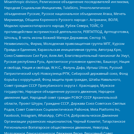
Misanthropic division, Религиозное объединение последователей инглиизма,
Народная Социальная Инициатива, TulaSkins, Этнополитическое
объединение Русские, Русское национальное объединение Атака, Мечеть
Мирмамеда, Община Коренного Русского народа г. Астрахани, ВОЛЯ,
Меджлис крымскотатарского народа, Рубеж Севера, ТОЙС, О
противодействии экстремистской деятельности, РЕВТАТПОД, Артподготовка,
Штольц, В честь иконы Божией Матери Державная, Сектор 16,
Независимость, Фирма, Молодежная правозащитная группа МПГ, Курсом
Правды и Единения, Каракольская инициативная группа, Автоград Крю,
Союз Славянских Сил Руси, Алля-Аят, Благотворительный пансионат Ак Умут,
Русская республика Русь, Арестантское уголовное единство, Башкорт, Нация
и свобода, Нация и свобода, W.H.С., Фалунь Дафа, Иртыш Ultras, Русский
Патриотический клуб-Новокузнецк/РПК, Сибирский державный союз, Фонд
борьбы с коррупцией, Фонд защиты прав граждан, Штабы Навального,
Совет граждан СССР Прикубанского округа г. Краснодара, Мужское
государство, Народное объединение русского движения, Народное
движение Адат, Народный совет граждан РСФСР СССР Архангельской
области, Проект Штурм, Граждане СССР, Держава Союз Советских Светлых
Родов, Совет Советских Социалистических Районов, Meta Platforms Inc,
Facebook, Instagram, WhatsApp, СИЧ-С14, Добровольческое Движение
Организации украинских националистов, Черный Комитет, Татарстанское
Региональное Всетатарское общественное движение, Невоград,
Молодежное Демократическое Движение Весна, Верховный Совет