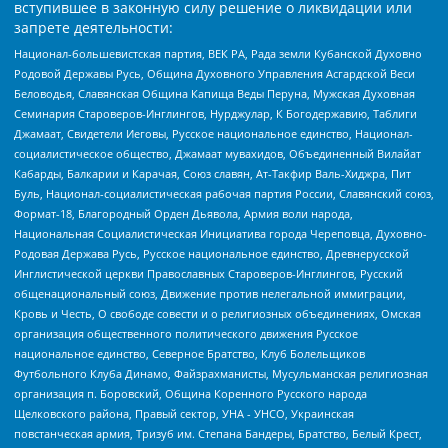
вступившее в законную силу решение о ликвидации или
запрете деятельности:
Национал-большевистская партия, ВЕК РА, Рада земли Кубанской Духовно
Родовой Державы Русь, Община Духовного Управления Асгардской Веси
Беловодья, Славянская Община Капища Веды Перуна, Мужская Духовная
Семинария Староверов-Инглингов, Нурджулар, К Богодержавию, Таблиги
Джамаат, Свидетели Иеговы, Русское национальное единство, Национал-
социалистическое общество, Джамаат мувахидов, Объединенный Вилайат
Кабарды, Балкарии и Карачая, Союз славян, Ат-Такфир Валь-Хиджра, Пит
Буль, Национал-социалистическая рабочая партия России, Славянский союз,
Формат-18, Благородный Орден Дьявола, Армия воли народа,
Национальная Социалистическая Инициатива города Череповца, Духовно-
Родовая Держава Русь, Русское национальное единство, Древнерусской
Инглистической церкви Православных Староверов-Инглингов, Русский
общенациональный союз, Движение против нелегальной иммиграции,
Кровь и Честь, О свободе совести и о религиозных объединениях, Омская
организация общественного политического движения Русское
национальное единство, Северное Братство, Клуб Болельщиков
Футбольного Клуба Динамо, Файзрахманисты, Мусульманская религиозная
организация п. Боровский, Община Коренного Русского народа
Щелковского района, Правый сектор, УНА - УНСО, Украинская
повстанческая армия, Тризуб им. Степана Бандеры, Братство, Белый Крест,