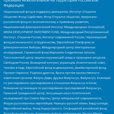
признана нежелательной на территории Российской
Федерации:
Национальный фонд в поддержку демократии, Институт Открытое
Общество Фонд Содействия, Фонд Открытое общество, Американо-
российский фонд по экономическому и правовому развитию,
Национальный Демократический Институт Международных Отношений,
MEDIA DEVELOPMENT INVESTMENT FUND, Международный Республиканский
Институт, Открытая Россия, Институт современной России, Черноморский
фонд регионального сотрудничества, Европейская Платформа за
Демократические Выборы, Международный центр электоральных
исследований, Германский фонд Маршалла Соединенных Штатов,
Тихоокеанский центр защиты окружающей среды и природных ресурсов,
Свободная Россия, Всемирный конгресс украинцев, Атлантический совет,
Человек в беде, Европейский фонд за демократию, Джеймстаунский фонд,
Прожект Хармони, Родники дракона, Врачи против насильственного
извлечения органов, Фалунь Дафа, Друзья Фалуньгун, Фалуньгун, Коалиция
по расследованию преследования в отношении Фалуньгун в Китае,
Всемирная организация по расследованию преследований Фалуньгун,
Пражский гражданский центр, Ассоциация школ политических
исследований при Совете Европы, Центр либеральной современности,
Форум русскоязычных европейцев, Немецко-русский обмен, Бард колледж,
Европейский выбор, Фонд Ходорковского, Оксфордский российский фонд,
Фонд Будущее России, Компания свободы информации, Проект Медиа,