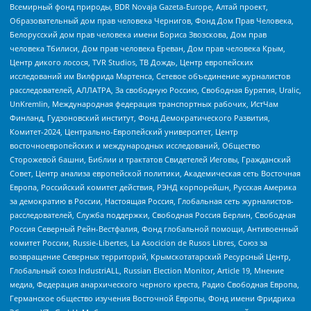
Всемирный фонд природы, BDR Novaja Gazeta-Europe, Алтай проект,
Образовательный дом прав человека Чернигов, Фонд Дом Прав Человека,
Белорусский дом прав человека имени Бориса Звозскова, Дом прав
человека Тбилиси, Дом прав человека Ереван, Дом прав человека Крым,
Центр дикого лосося, TVR Studios, ТВ Дождь, Центр европейских
исследований им Вилфрида Мартенса, Сетевое объединение журналистов
расследователей, АЛЛАТРА, За свободную Россию, Свободная Бурятия, Uralic,
UnKremlin, Международная федерация транспортных рабочих, ИстЧам
Финланд, Гудзоновский институт, Фонд Демократического Развития,
Комитет-2024, Центрально-Европейский университет, Центр
восточноевропейских и международных исследований, Общество
Сторожевой башни, Библии и трактатов Свидетелей Иеговы, Гражданский
Совет, Центр анализа европейской политики, Академическая сеть Восточная
Европа, Российский комитет действия, РЭНД корпорейшн, Русская Америка
за демократию в России, Настоящая Россия, Глобальная сеть журналистов-
расследователей, Служба поддержки, Свободная Россия Берлин, Свободная
Россия Северный Рейн-Вестфалия, Фонд глобальной помощи, Антивоенный
комитет России, Russie-Libertes, La Asocicion de Rusos Libres, Союз за
возвращение Северных территорий, Крымскотатарский Ресурсный Центр,
Глобальный союз IndustriALL, Russian Election Monitor, Article 19, Мнение
медиа, Федерация анархического черного креста, Радио Свободная Европа,
Германское общество изучения Восточной Европы, Фонд имени Фридриха