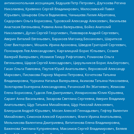
антимонопольная ассоциация, Бедушев Петр Петрович, Дзугкоева Регина
Николаевна, Кривенко Сергей Владимирович, Милославский Павел
Юрьевич, Шнырова Ольга Вадимовна, Чанышева Лилия Айратовна,
Сидорович Ольга Борисовна, Туровский Александр Алексеевич, Васильева
Анастасия Евгеньевна, Ривина Анна Валерьевна, Бойко Анатолий
Николаевич, Дугин Сергей Георгиевич, Пивоваров Андрей Сергеевич,
Аверин Виталий Евгеньевич, Барахоев Магомед Бекханович, Шарипков
Олег Викторович, Мошель Ирина Ароновна, Шведов Григорий Сергеевич,
Пономарев Лев Александрович, Каргалицкий Борис Юльевич, Созаев
Валерий Валерьевич, Исламов Тимур Рифгатович, Романова Ольга
Евгеньевна, Щаров Сергей Алексадрович, Цирульников Борис Альбертович,
Гасан Ольга Павловна, Паутов Юрий Анатольевич, Верховский Александр
Маркович, Пислакова-Паркер Марина Петровна, Кочеткова Татьяна
Владимировна, Чуркина Наталья Валерьевна, Акимова Татьяна Николаевна,
Золотарева Екатерина Александровна, Рачинский Ян Збигневич, Жемкова
Елена Борисовна, Гудков Лев Дмитриевич, Илларионова Юлия Юрьевна,
Саранг Анна Васильевна, Захарова Светлана Сергеевна, Аверин Владимир
Анатольевич, Щур Татьяна Михайловна, Щур Николай Алексеевич,
Блинушов Андрей Юрьевич, Мосин Алексей Геннадьевич, Гефтер Валентин
Михайлович, Симонов Алексей Кириллович, Флиге Ирина Анатольевна,
Мельникова Валентина Дмитриевна, Вититинова Елена Владимировна,
Баженова Светлана Куприяновна, Максимов Сергей Владимирович, Беляев