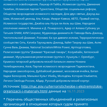
исламского освобождения, Лашкар-И-Тайба, Исламская группа, Движение
Талибан, Исламская партия Туркестана, Общество социальных реформ,
Общество возрождения исламского наследия, Дом двух святых, Джунд аш-
Шам, Исламский джихад, Аль-Каида, Имарат Кавказ, АБТО, Правый сектор,
Исламское государство, Джабха аль-Нусра ли-Ахль аш-Шам, Народное
ополчение имени К. Минина и Д. Пожарского, Аджр от Аллаха Субхану уа
Тагьаля SHAM, АУМ Синрике, Муджахеды джамаата Ат-Тавхида Валь-Джихад,
Чистопольский Джамаат, Рохнамо ба суи давлати исломи, Террористическое
сообщество Сеть, Катиба Таухид валь-Джихад, Хайят Тахрир аш-Шам, Ахлю
Сунна Валь Джамаа, National Socialism/White Power, Артподготовка,
Религиозная группа “Джамаат “Красный пахарь”, Колумбайн, Хатлонский
джамаат, Мусульманская религиозная группа п. Кушкуль г. Оренбург,
Крымско-татарский добровольческий батальон имени Номана
Челебиджихана, Азов, Партия исламского возрождения Таджикистана,
Народная самооборона, Дуббайский джамаат, московская ячейка, Батал-
Хаджи Белхороев, Маньяки Культ Убийц, Молодёжь Которая Улыбается,
Легион Свобода России, Айдар, Русский добровольческий корпус
Источник:
http://nac.gov.ru/terroristicheskie-i-ekstremistskie-
organizacii-i-materialy.html
данные на
16.11.2023
* Перечень общественных объединений и религиозных
организаций в отношении которых судом принято