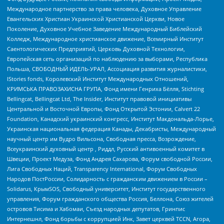
Международное партнерство за права человека, Духовное Управление
Евангельских Христиан Украинской Христианской Церкви, Новое
Поколение, Духовное Учебное Заведение Международный Библейский
Колледж, Международное христианское движение, Всемирный Институт
Саентологических Предприятий, Церковь Духовной Технологии,
Европейская сеть организаций по наблюдению за выборами, Республика
Польша, СВОБОДНЫЙ ИДЕЛЬ-УРАЛ, Ассоциация развития журналистики,
IStories fonds, Королевский Институт Международных Отношений,
КРИМСЬКА ПРАВОЗАХИСНА ГРУПА, Фонд имени Генриха Бёлля, Stichting
Bellingcat, Bellingcat Ltd, The Insider, Институт правовой инициативы
Центральной и Восточной Европы, Фонд Открытой Эстонии, Calvert 22
Foundation, Канадский украинский конгресс, Институт Макдональда-Лорье,
Украинская национальная федерация Канады, Декабристы, Международный
научный центр им Вудро Вильсона, Свободная пресса, Возрождение,
Всеукраинский духовный центр , Риддл, Русский антивоенный комитет в
Швеции, Проект Медуза, Фонд Андрея Сахарова, Форум свободной России,
Лига Свободных Наций, Transparеncy International, Форум Свободных
Народов ПостРоссии, Солидарность с гражданским движением в России –
Solidarus, КрымSOS, Свободный университет, Институт государственного
управления, Форум гражданского общества Россия, Беллона, Союз жителей
островов Тисима и Хабомаи, Съезд народных депутатов, Гринпис
Интернешнл, Фонд борьбы с коррупцией Инк, Завет церквей TCCN, Агора,