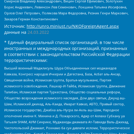
Смирнов Владимир Александрович, Вицин Сергей Ефимович, Золотухин
Борис Андреевич, Левинсон Лев Семенович, Локшина Татьяна Иосифовна,
Орлов Олег Петрович, Полякова Мара Федоровна, Резник Генри Маркович,
Захаров Герман Константинович
Источник:
http://unro.minjust.ru/NKOForeignAgent.aspx
данные на
24.03.2022
* Единый федеральный список организаций, в том числе
иностранных и международных организаций, признанных
в соответствии с законодательством Российской Федерации
террористическими:
Высший военный Маджлисуль Шура Объединенных сил моджахедов
Кавказа, Конгресс народов Ичкерии и Дагестана, База, Асбат аль-Ансар,
Священная война, Исламская группа, Братья-мусульмане, Партия
исламского освобождения, Лашкар-И-Тайба, Исламская группа, Движение
Талибан, Исламская партия Туркестана, Общество социальных реформ,
Общество возрождения исламского наследия, Дом двух святых, Джунд аш-
Шам, Исламский джихад, Аль-Каида, Имарат Кавказ, АБТО, Правый сектор,
Исламское государство, Джабха аль-Нусра ли-Ахль аш-Шам, Народное
ополчение имени К. Минина и Д. Пожарского, Аджр от Аллаха Субхану уа
Тагьаля SHAM, АУМ Синрике, Муджахеды джамаата Ат-Тавхида Валь-Джихад,
Чистопольский Джамаат, Рохнамо ба суи давлати исломи, Террористическое
сообщество Сеть, Катиба Таухид валь-Джихад, Хайят Тахрир аш-Шам, Ахлю