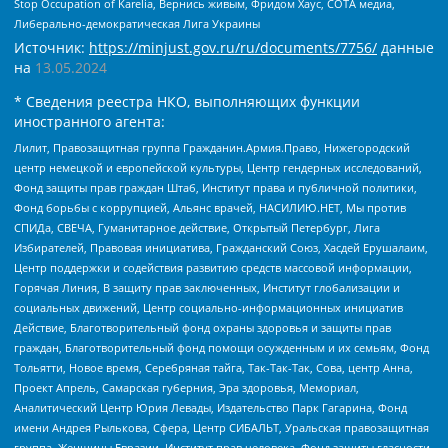
Stop Occupation of Karelia, Вернись живым, Фридом Хаус, СОТА медиа,
Либерально-демократическая Лига Украины
Источник:
https://minjust.gov.ru/ru/documents/7756/
данные
на
13.05.2024
* Сведения реестра НКО, выполняющих функции
иностранного агента:
Лилит, Правозащитная группа Гражданин.Армия.Право, Нижегородский
центр немецкой и европейской культуры, Центр гендерных исследований,
Фонд защиты прав граждан Штаб, Институт права и публичной политики,
Фонд борьбы с коррупцией, Альянс врачей, НАСИЛИЮ.НЕТ, Мы против
СПИДа, СВЕЧА, Гуманитарное действие, Открытый Петербург, Лига
Избирателей, Правовая инициатива, Гражданский Союз, Хасдей Ерушалаим,
Центр поддержки и содействия развитию средств массовой информации,
Горячая Линия, В защиту прав заключенных, Институт глобализации и
социальных движений, Центр социально-информационных инициатив
Действие, Благотворительный фонд охраны здоровья и защиты прав
граждан, Благотворительный фонд помощи осужденным и их семьям, Фонд
Тольятти, Новое время, Серебряная тайга, Так-Так-Так, Сова, центр Анна,
Проект Апрель, Самарская губерния, Эра здоровья, Мемориал,
Аналитический Центр Юрия Левады, Издательство Парк Гагарина, Фонд
имени Андрея Рылькова, Сфера, Центр СИБАЛЬТ, Уральская правозащитная
группа, Женщины Евразии, Институт прав человека, Фонд защиты гласности,