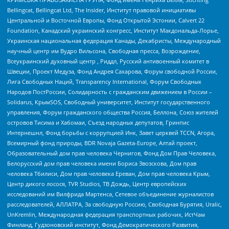
Bellingcat, Bellingcat Ltd, The Insider, Институт правовой инициативы
Центральной и Восточной Европы, Фонд Открытой Эстонии, Calvert 22
Foundation, Канадский украинский конгресс, Институт Макдональда-Лорье,
Украинская национальная федерация Канады, Декабристы, Международный
научный центр им Вудро Вильсона, Свободная пресса, Возрождение,
Всеукраинский духовный центр , Риддл, Русский антивоенный комитет в
Швеции, Проект Медуза, Фонд Андрея Сахарова, Форум свободной России,
Лига Свободных Наций, Transparеncy International, Форум Свободных
Народов ПостРоссии, Солидарность с гражданским движением в России –
Solidarus, КрымSOS, Свободный университет, Институт государственного
управления, Форум гражданского общества Россия, Беллона, Союз жителей
островов Тисима и Хабомаи, Съезд народных депутатов, Гринпис
Интернешнл, Фонд борьбы с коррупцией Инк, Завет церквей TCCN, Агора,
Всемирный фонд природы, BDR Novaja Gazeta-Europe, Алтай проект,
Образовательный дом прав человека Чернигов, Фонд Дом Прав Человека,
Белорусский дом прав человека имени Бориса Звозскова, Дом прав
человека Тбилиси, Дом прав человека Ереван, Дом прав человека Крым,
Центр дикого лосося, TVR Studios, ТВ Дождь, Центр европейских
исследований им Вилфрида Мартенса, Сетевое объединение журналистов
расследователей, АЛЛАТРА, За свободную Россию, Свободная Бурятия, Uralic,
UnKremlin, Международная федерация транспортных рабочих, ИстЧам
Финланд, Гудзоновский институт, Фонд Демократического Развития,