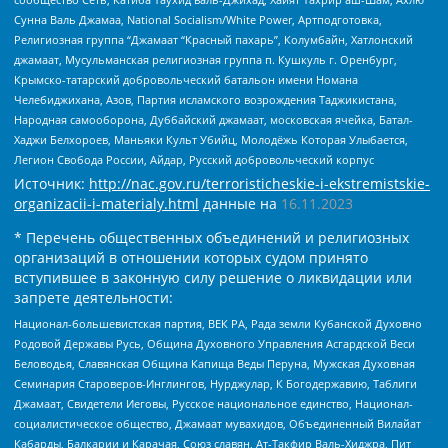
Сунна Валь Джамаа, National Socialism/White Power, Артподготовка,
Религиозная группа “Джамаат “Красный пахарь”, Колумбайн, Хатлонский
джамаат, Мусульманская религиозная группа п. Кушкуль г. Оренбург,
Крымско-татарский добровольческий батальон имени Номана
Челебиджихана, Азов, Партия исламского возрождения Таджикистана,
Народная самооборона, Дуббайский джамаат, московская ячейка, Батал-
Хаджи Белхороев, Маньяки Культ Убийц, Молодёжь Которая Улыбается,
Легион Свобода России, Айдар, Русский добровольческий корпус
Источник:
http://nac.gov.ru/terroristicheskie-i-ekstremistskie-
organizacii-i-materialy.html
данные на
16.11.2023
* Перечень общественных объединений и религиозных
организаций в отношении которых судом принято
вступившее в законную силу решение о ликвидации или
запрете деятельности:
Национал-большевистская партия, ВЕК РА, Рада земли Кубанской Духовно
Родовой Державы Русь, Община Духовного Управления Асгардской Веси
Беловодья, Славянская Община Капища Веды Перуна, Мужская Духовная
Семинария Староверов-Инглингов, Нурджулар, К Богодержавию, Таблиги
Джамаат, Свидетели Иеговы, Русское национальное единство, Национал-
социалистическое общество, Джамаат мувахидов, Объединенный Вилайат
Кабарды, Балкарии и Карачая, Союз славян, Ат-Такфир Валь-Хиджра, Пит