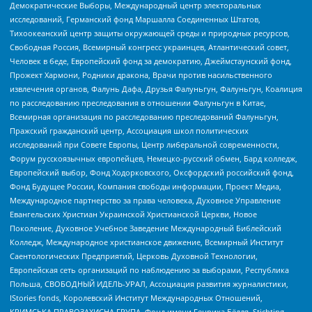
Демократические Выборы, Международный центр электоральных
исследований, Германский фонд Маршалла Соединенных Штатов,
Тихоокеанский центр защиты окружающей среды и природных ресурсов,
Свободная Россия, Всемирный конгресс украинцев, Атлантический совет,
Человек в беде, Европейский фонд за демократию, Джеймстаунский фонд,
Прожект Хармони, Родники дракона, Врачи против насильственного
извлечения органов, Фалунь Дафа, Друзья Фалуньгун, Фалуньгун, Коалиция
по расследованию преследования в отношении Фалуньгун в Китае,
Всемирная организация по расследованию преследований Фалуньгун,
Пражский гражданский центр, Ассоциация школ политических
исследований при Совете Европы, Центр либеральной современности,
Форум русскоязычных европейцев, Немецко-русский обмен, Бард колледж,
Европейский выбор, Фонд Ходорковского, Оксфордский российский фонд,
Фонд Будущее России, Компания свободы информации, Проект Медиа,
Международное партнерство за права человека, Духовное Управление
Евангельских Христиан Украинской Христианской Церкви, Новое
Поколение, Духовное Учебное Заведение Международный Библейский
Колледж, Международное христианское движение, Всемирный Институт
Саентологических Предприятий, Церковь Духовной Технологии,
Европейская сеть организаций по наблюдению за выборами, Республика
Польша, СВОБОДНЫЙ ИДЕЛЬ-УРАЛ, Ассоциация развития журналистики,
IStories fonds, Королевский Институт Международных Отношений,
КРИМСЬКА ПРАВОЗАХИСНА ГРУПА, Фонд имени Генриха Бёлля, Stichting