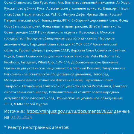
Союз Славянских Сил Руси, Алля-Аят, Благотворительный пансионат Ак Умут,
Русская республика Русь, Арестантское уголовное единство, Башкорт, Нация
и свобода, Нация и свобода, W.H.С., Фалунь Дафа, Иртыш Ultras, Русский
Патриотический клуб-Новокузнецк/РПК, Сибирский державный союз, Фонд
борьбы с коррупцией, Фонд защиты прав граждан, Штабы Навального,
Совет граждан СССР Прикубанского округа г. Краснодара, Мужское
государство, Народное объединение русского движения, Народное
движение Адат, Народный совет граждан РСФСР СССР Архангельской
области, Проект Штурм, Граждане СССР, Держава Союз Советских Светлых
Родов, Совет Советских Социалистических Районов, Meta Platforms Inc,
Facebook, Instagram, WhatsApp, СИЧ-С14, Добровольческое Движение
Организации украинских националистов, Черный Комитет, Татарстанское
Региональное Всетатарское общественное движение, Невоград,
Молодежное Демократическое Движение Весна, Верховный Совет
Татарской Автономной Советской Социалистической Республики, Конгресс
ойрат-калмыцкого народа, Исполнительный комитет совета народных
депутатов Красноярского края, Этническое национальное объединение,
ЛГБТ, Я.МЫ Сергей Фургал
Источник:
https://minjust.gov.ru/ru/documents/7822/
данные
на
03.05.2024
* Реестр иностранных агентов: