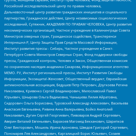
Российский исследовательский центр по правам человека,
Дальневосточный центр развития гражданских инициатив и социального
партнерства, Гражданское действие, Центр независимых социологических
исследований, Сутяжник, АКАДЕМИЯ ПО ПРАВАМ ЧЕЛОВЕКА, Центр развития
некоммерческих организаций, Частное учреждение в Калининграде Совета
Министров северных стран, Гражданское содействие, Трансперенси
Интернешнл-Р, Центр Защиты Прав Средств Массовой Информации,
Институт развития прессы - Сибирь, Частное учреждение в Санкт-
Петербурге Совета Министров Северных Стран, Фонд поддержки свободы
прессы, Гражданский контроль, Человек и Закон, Общественная комиссия
по сохранению наследия академика Сахарова, Информационное агентство
МЕМО. РУ, Институт региональной прессы, Институт Развития Свободы
Информации, Экозащита!-Женсовет, Общественный вердикт, Евразийская
антимонопольная ассоциация, Бедушев Петр Петрович, Дзугкоева Регина
Николаевна, Кривенко Сергей Владимирович, Милославский Павел
Юрьевич, Шнырова Ольга Вадимовна, Чанышева Лилия Айратовна,
Сидорович Ольга Борисовна, Туровский Александр Алексеевич, Васильева
Анастасия Евгеньевна, Ривина Анна Валерьевна, Бойко Анатолий
Николаевич, Дугин Сергей Георгиевич, Пивоваров Андрей Сергеевич,
Аверин Виталий Евгеньевич, Барахоев Магомед Бекханович, Шарипков
Олег Викторович, Мошель Ирина Ароновна, Шведов Григорий Сергеевич,
Пономарев Лев Александрович, Каргалицкий Борис Юльевич, Созаев