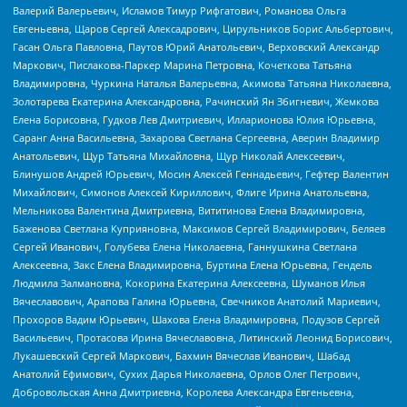
Валерий Валерьевич, Исламов Тимур Рифгатович, Романова Ольга
Евгеньевна, Щаров Сергей Алексадрович, Цирульников Борис Альбертович,
Гасан Ольга Павловна, Паутов Юрий Анатольевич, Верховский Александр
Маркович, Пислакова-Паркер Марина Петровна, Кочеткова Татьяна
Владимировна, Чуркина Наталья Валерьевна, Акимова Татьяна Николаевна,
Золотарева Екатерина Александровна, Рачинский Ян Збигневич, Жемкова
Елена Борисовна, Гудков Лев Дмитриевич, Илларионова Юлия Юрьевна,
Саранг Анна Васильевна, Захарова Светлана Сергеевна, Аверин Владимир
Анатольевич, Щур Татьяна Михайловна, Щур Николай Алексеевич,
Блинушов Андрей Юрьевич, Мосин Алексей Геннадьевич, Гефтер Валентин
Михайлович, Симонов Алексей Кириллович, Флиге Ирина Анатольевна,
Мельникова Валентина Дмитриевна, Вититинова Елена Владимировна,
Баженова Светлана Куприяновна, Максимов Сергей Владимирович, Беляев
Сергей Иванович, Голубева Елена Николаевна, Ганнушкина Светлана
Алексеевна, Закс Елена Владимировна, Буртина Елена Юрьевна, Гендель
Людмила Залмановна, Кокорина Екатерина Алексеевна, Шуманов Илья
Вячеславович, Арапова Галина Юрьевна, Свечников Анатолий Мариевич,
Прохоров Вадим Юрьевич, Шахова Елена Владимировна, Подузов Сергей
Васильевич, Протасова Ирина Вячеславовна, Литинский Леонид Борисович,
Лукашевский Сергей Маркович, Бахмин Вячеслав Иванович, Шабад
Анатолий Ефимович, Сухих Дарья Николаевна, Орлов Олег Петрович,
Добровольская Анна Дмитриевна, Королева Александра Евгеньевна,