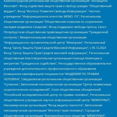
Калининградская региональная общественная организация "Экозащита!-Женсовет", Фонд содействия защите прав и свобод граждан "Общественный вердикт", Фонд "Институт Развития Свободы Информации", Частное учреждение "Информационное агентство МЕМО. РУ", Региональная общественная организация "Общественная комиссия по сохранению наследия академика Сахарова", Фонд поддержки свободы прессы, Санкт-Петербургская общественная правозащитная организация "Гражданский контроль", Межрегиональная общественная организация "Информационно-просветительский центр "Мемориал", Региональный Фонд "Центр Защиты Прав Средств Массовой Информации", с 05.12.2023 Фонд "Центр Защиты Прав Средств массовой информации", Региональная общественная благотворительная организация помощи беженцам и мигрантам "Гражданское содействие", Негосударственное образовательное учреждение дополнительного профессионального образования (повышение квалификации) специалистов "АКАДЕМИЯ ПО ПРАВАМ ЧЕЛОВЕКА", Свердловская региональная общественная организация "Сутяжник", Автономная некоммерческая организация "Центр независимых социологических исследований", Союз общественных объединений "Российский исследовательский центр по правам человека", Региональное общественное учреждение научно-информационный центр "МЕМОРИАЛ", Некоммерческая организация "Фонд защиты гласности", Автономная некоммерческая организация "Институт прав человека", Городская общественная организация "Екатеринбургское общество "МЕМОРИАЛ", Городская общественная организация "Рязанское историко-просветительское и правозащитное общество "Мемориал" (Рязанский Мемориал), Челябинский региональный орган общественной самодеятельности – женское общественное объединение "Женщины Евразии", Челябинский региональный орган общественной самодеятельности "Уральская правозащитная группа", Фонд содействия защите здоровья и социальной справедливости имени Андрея Рылькова, Автономная Некоммерческая Организация "Аналитический Центр Юрия Левады", Автономная некоммерческая организация социальной поддержки населения "Проект Апрель", Региональная общественная организация помощи женщинам и детям, находящимся в кризисной ситуации "Информационно-методический центр "Анна", Фонд содействия развитию массовых коммуникаций и правовому просвещению "Так-так-Так", Фонд содействия устойчивому развитию "Серебряная тайга", Свердловский региональный общественный фонд социальных проектов "Новое время", "Idel.Реалии", Кавказ.Реалии, Крым.Реалии, Телеканал Настоящее Время, Татаро-башкирская служба Радио Свобода (Azatliq Radiosi), Радио Свободная Европа/Радио Свобода (PCE/PC), "Сибирь.Реалии", "Фактограф", Благотворительный фонд помощи осужденным и их семьям, Автономная некоммерческая организация "Институт глобализации и социальных движений", Фонд "В защиту прав заключенных", Частное учреждение "Центр поддержки и содействия развитию средств массовой информации", Пензенский региональный общественный благотворительный фонд "Гражданский союз", "Север.Реалии", Некоммерческая организация Фонд "Правовая инициатива", Общество с ограниченной ответственностью "Радио Свободная Европа/Радио Свобода", Чешское информационное агентство "MEDIUM-ORIENT", Красноярская региональная общественная организация "Мы против СПИДа", Камалягин Денис Николаевич, Маркелов Сергей Евгеньевич, Пономарев Лев Александрович, Савицкая Людмила Алексеевна, Автономная некоммерческая организация "Центр по работе с проблемой насилия "НАСИЛИЮ.НЕТ", Межрегиональный профессиональный союз работников здравоохранения "Альянс врачей", Юридическое лицо, зарегистрированное в Латвийской Республике, SIA "Medusa Project" (регистрационный номер 40103797863, дата регистрации 10.06.2014), Некоммерческая организация "Фонд по борьбе с коррупцией", Автономная некоммерческая организация "Институт права и публичной политики", Баданин Роман Сергеевич, Гликин Максим Александрович, Железнова Мария Михайловна, Лукьянова Юлия Сергеевна, Маетная Елизавета Витальевна, Маняхин Петр Борисович, Чуракова Ольга Владимировна, Ярош Юлия Петровна, Юридическое лицо "The Insider SIA", зарегистрированное в Риге, Латвийская Республика (дата регистрации 26.06.2015), являющееся администратором доменного имени интернет-издания "The Insider SIA", https://theins.ru, Постернак Алексей Евгеньевич, Рубин Михаил Аркадьевич, Анин Роман Александрович, Юридическое лицо Istories fonds, зарегистрированное в Латвийской Республике (регистрационный номер 50008295751, дата регистрации 24.02.2020), Великовский Дмитрий Александрович, Долинина Ирина Николаевна, Мароховская Алеся Алексеевна, Шлейнов Роман Юрьевич, Шмагун Олеся Валентиновна, Общество с ограниченной ответственностью "Альтаир 2021", Общество с ограниченной ответственностью "Вега 2021", Общество с ограниченной ответственностью "Главный редактор 2021", Общество с ограниченной ответственностью "Ромашки монолит", Важенков Артем Валерьевич, Ивановская областная общественная организация "Центр гендерных исследований", Гурман Юрий Альбертович, Медиапроект "ОВД-Инфо", Егоров Владимир Владимирович, Жилинский Владимир Александрович, Общество с ограниченной ответственностью "ЗП", Иванова София Юрьевна, Карезина Инна Павловна, Кильтау Екатерина Викторовна, Петров Алексей Викторович, Пискунов Сергей Евгеньевич, Смирнов Сергей Сергеевич, Тихонов Михаил Сергеевич, Общество с ограниченной ответственностью "ЖУРНАЛИСТ-ИНОСТРАННЫЙ АГЕНТ", Арапова Галина Юрьевна, Вольтская Татьяна Анатольевна, Американская компания "Mason G.E.S. Anonymous Foundation" (США), являющаяся владельцем интернет-издания https://mnews.world/, Компания "Stichting Bellingcat", зарегистрированная в Нидерландах (дата регистрации 11.07.2018), Захаров Андрей Вячеславович, Клепиковская Екатерина Дмитриевна, Общество с ограниченной ответственностью "МЕМО", Перл Роман Александрович, Симонов Евгений Алексеевич, Соловьева Елена Анатольевна, Сотников Даниил Владимирович, Сурначева Елизавета Дмитриевна, Автономная некоммерческая организация по защите прав человека и информированию населения "Якутия – Наше Мнение", Общество с ограниченной ответственностью "Москоу диджитал медиа", с 26.01.2023 Общество с ограниченной ответственностью "Чайка Белые сады", Ветошкина Валерия Валерьевна, Заговора Максим Александрович, Межрегиональное общественное движение "Российская ЛГБТ - сеть", Оленичев Максим Владимирович, Павлов Иван Юрьевич, Скворцова Елена Сергеевна, Общество с ограниченной ответственностью "Как бы инагент", Кочетков Игорь Викторович, Общество с ограниченной ответственностью "Честные выборы", Еланчик Олег Александрович, Общество с ограниченной ответственностью "Нобелевский призыв", Гималова Регина Эмилевна, Григорьев Андрей Валерьевич, Григорьева Алина Александровна, Ассоциация по содействию защите прав призывников, альтернативнослужащих и военнослужащих "Правозащитная группа "Гражданин.Армия.Право", Хисамова Регина Фаритовна, Автономная некоммерческая организация по реализации социально-правовых программ "Лилит", Дальневосточное общественное движение "Маяк", Санкт-Петербургская ЛГБТ-инициативная группа "Выход", Инициативная группа ЛГБТ+ "Реверс", Алексеев Андрей Викторович, Бекбулатова Таисия Львовна, Беляев Иван Михайлович, Владыкина Елена Сергеевна, Гельман Марат Александрович, Никульшина Вероника Юрьевна, Толоконникова Надежда Андреевна, Шендерович Виктор Анатольевич, Общество с ограниченной ответственностью "Данное сообщение", Общество с ограниченной ответственностью Издательский дом "Новая глава", Айнбиндер Александра Александровна, Московский комьюнити-центр для ЛГБТ+инициатив, Благотворительный фонд развития филантропии, Deutsche Welle (Германия, Kurt-Schumacher-Strasse 3, 53113 Bonn), Борзунова Мария Михайловна, Воробьев Виктор Викторович, Голубева Анна Львовна, Константинова Алла Михайловна, Малкова Ирина Владимировна, Мурадов Мурад Абдулгалимович, Осетинская Елизавета Николаевна, Понасенков Евгений Николаевич, Ганапольский Матвей Юрьевич, Киселев Евгений Алексеевич, Борухович Ирина Григорьевна, Дремин Иван Тимофеевич, Дубровский Дмитрий Викторович, Красноярская региональная общественная организация поддержки и развития альтернативных образовательных технологий и межкультурных коммуникаций "ИНТЕРРА", Маяковская Екатерина Алексеевна, Фейгин Марк Захарович, Филимонов Андрей Викторович, Дзугкоева Регина Николаевна, Доброхотов Роман Александрович, Дудь Юрий Александрович, Елкин Сергей Владимирович, Кругликов Кирилл Игоревич, Сабунаева Мария Леонидовна, Семенов Алексей Владимирович, Шаинян Карен Багратович, Шульман Екатерина Михайловна, Асафьев Артур Валерьевич, Вахштайн Виктор Семенович, Венедиктов Алексей Алексеевич, Лушникова Екатерина Евгеньевна, Волков Леонид Михайлович, Невзоров Александр Глебович, Пархоменко Сергей Борисович, Сироткин Ярослав Николаевич, Кара-Мурза Владимир Владимирович, Баранова Наталья Владимировна, Гозман Леонид Яковлевич, Кагарлицкий Борис Юльевич, Климарев Михаил Валерьевич, Милов Владимир Станиславович, Автономная некоммерческая организация Краснодарский центр современного искусства "Типография", Моргенштерн Алишер Тагирович, Соболь Любовь Эдуардовна, Общество с ограниченной ответственностью "ЛИЗА НОРМ", Каспаров Гарри Кимович, Ходорковский Михаил Борисович, Общество с ограниченной ответственностью "Апрельские тезисы", Данилович Ирина Брониславовна, Кашин Олег Владимирович, Петров Николай Владимирович, Пивоваров Алексей Владимирович, Соколов Михаил Владимирович, Цветкова Юлия Владимировна, Чичваркин Евгений Александрович, Комитет против пыток/Команда против пыток, Общество с ограниченной ответственностью "Первый научный", Общество с ограниченной ответственностью "Вертолет и ко", Белоцерковская Вероника Борисовна, Кац Максим Евгеньевич, Лазарева Татьяна Юрьевна, Шаведдинов Руслан Табризович, Яшин Илья Валерьевич, Общество с ограниченной ответственностью "Иноагент ААВ", Алешковский Дмитрий Петрович, Альбац Евгения Марковна, Быков Дмитрий Львович, Галямина Юлия Евгеньевна, Лойко Сергей Леонидович, Мартынов Кирилл Константинович, Медведев Сергей Александрович, Крашенинников Федор Геннадиевич, Гордеева Катерина Вл