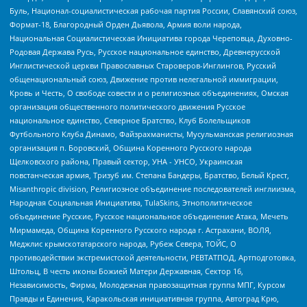
Буль, Национал-социалистическая рабочая партия России, Славянский союз,
Формат-18, Благородный Орден Дьявола, Армия воли народа,
Национальная Социалистическая Инициатива города Череповца, Духовно-
Родовая Держава Русь, Русское национальное единство, Древнерусской
Инглистической церкви Православных Староверов-Инглингов, Русский
общенациональный союз, Движение против нелегальной иммиграции,
Кровь и Честь, О свободе совести и о религиозных объединениях, Омская
организация общественного политического движения Русское
национальное единство, Северное Братство, Клуб Болельщиков
Футбольного Клуба Динамо, Файзрахманисты, Мусульманская религиозная
организация п. Боровский, Община Коренного Русского народа
Щелковского района, Правый сектор, УНА - УНСО, Украинская
повстанческая армия, Тризуб им. Степана Бандеры, Братство, Белый Крест,
Misanthropic division, Религиозное объединение последователей инглиизма,
Народная Социальная Инициатива, TulaSkins, Этнополитическое
объединение Русские, Русское национальное объединение Атака, Мечеть
Мирмамеда, Община Коренного Русского народа г. Астрахани, ВОЛЯ,
Меджлис крымскотатарского народа, Рубеж Севера, ТОЙС, О
противодействии экстремистской деятельности, РЕВТАТПОД, Артподготовка,
Штольц, В честь иконы Божией Матери Державная, Сектор 16,
Независимость, Фирма, Молодежная правозащитная группа МПГ, Курсом
Правды и Единения, Каракольская инициативная группа, Автоград Крю,