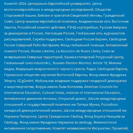
Комитет-2024, Центрально-Европейский университет, Центр
восточноевропейских и международных исследований, Общество
Сторожевой башни, Библии и трактатов Свидетелей Иеговы, Гражданский
Совет, Центр анализа европейской политики, Академическая сеть Восточная
Европа, Российский комитет действия, РЭНД корпорейшн, Русская Америка
за демократию в России, Настоящая Россия, Глобальная сеть журналистов-
расследователей, Служба поддержки, Свободная Россия Берлин, Свободная
Россия Северный Рейн-Вестфалия, Фонд глобальной помощи, Антивоенный
комитет России, Russie-Libertes, La Asocicion de Rusos Libres, Союз за
возвращение Северных территорий, Крымскотатарский Ресурсный Центр,
Глобальный союз IndustriALL, Russian Election Monitor, Article 19, Мнение
медиа, Федерация анархического черного креста, Радио Свободная Европа,
Германское общество изучения Восточной Европы, Фонд имени Фридриха
Эберта, XZ gGmbH, Мобильная академия поддержки гендерной демократии
и миротворчества, Форум имени Льва Копелева, American Councils for
International Education, Cultural Vistas, Institute of International Education,
Антивоенное движение Антальи, Открытый диалог, Школа международных
отношений и государственной политики им Питера Мунка, Российско-
канадский демократический альянс, Школа международных отношений им
Нормана Патерсона, Центр Гражданских Свобод, Фонд Бориса Немцова за
Свободу, Фонд имени Фридриха Науманна за свободу, Феминистское
антивоенное сопротивление, Комитет независимости Ингушетии, Прометей,