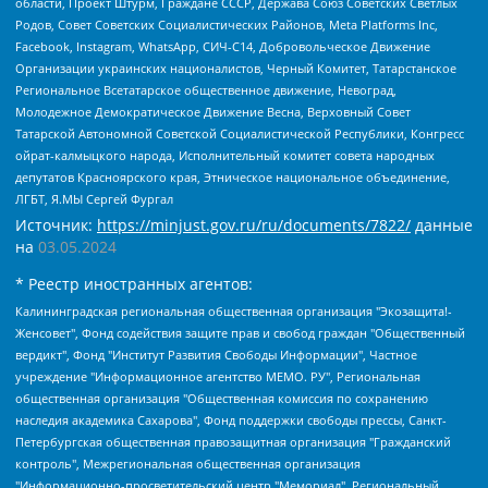
области, Проект Штурм, Граждане СССР, Держава Союз Советских Светлых
Родов, Совет Советских Социалистических Районов, Meta Platforms Inc,
Facebook, Instagram, WhatsApp, СИЧ-С14, Добровольческое Движение
Организации украинских националистов, Черный Комитет, Татарстанское
Региональное Всетатарское общественное движение, Невоград,
Молодежное Демократическое Движение Весна, Верховный Совет
Татарской Автономной Советской Социалистической Республики, Конгресс
ойрат-калмыцкого народа, Исполнительный комитет совета народных
депутатов Красноярского края, Этническое национальное объединение,
ЛГБТ, Я.МЫ Сергей Фургал
Источник:
https://minjust.gov.ru/ru/documents/7822/
данные
на
03.05.2024
* Реестр иностранных агентов:
Калининградская региональная общественная организация "Экозащита!-Женсовет", Фонд содействия защите прав и свобод граждан "Общественный вердикт", Фонд "Институт Развития Свободы Информации", Частное учреждение "Информационное агентство МЕМО. РУ", Региональная общественная организация "Общественная комиссия по сохранению наследия академика Сахарова", Фонд поддержки свободы прессы, Санкт-Петербургская общественная правозащитная организация "Гражданский контроль", Межрегиональная общественная организация "Информационно-просветительский центр "Мемориал", Региональный Фонд "Центр Защиты Прав Средств Массовой Информации", с 05.12.2023 Фонд "Центр Защиты Прав Средств массовой информации", Региональная общественная благотворительная организация помощи беженцам и мигрантам "Гражданское содействие", Негосударственное образовательное учреждение дополнительного профессионального образования (повышение квалификации) специалистов "АКАДЕМИЯ ПО ПРАВАМ ЧЕЛОВЕКА", Свердловская региональная общественная организация "Сутяжник", Автономная некоммерческая организация "Центр независимых социологических исследований", Союз общественных объединений "Российский исследовательский центр по правам человека", Региональное общественное учреждение научно-информационный центр "МЕМОРИАЛ", Некоммерческая организация "Фонд защиты гласности", Автономная некоммерческая организация "Институт прав человека", Городская общественная организация "Екатеринбургское общество "МЕМОРИАЛ", Городская общественная организация "Рязанское историко-просветительское и правозащитное общество "Мемориал" (Рязанский Мемориал), Челябинский региональный орган общественной самодеятельности – женское общественное объединение "Женщины Евразии", Челябинский региональный орган общественной самодеятельности "Уральская правозащитная группа", Фонд содействия защите здоровья и социальной справедливости имени Андрея Рылькова, Автономная Некоммерческая Организация "Аналитический Центр Юрия Левады", Автономная некоммерческая организация социальной поддержки населения "Проект Апрель", Региональная общественная организация помощи женщинам и детям, находящимся в кризисной ситуации "Информационно-методический центр "Анна", Фонд содействия развитию массовых коммуникаций и правовому просвещению "Так-так-Так", Фонд содействия устойчивому развитию "Серебряная тайга", Свердловский региональный общественный фонд социальных проектов "Новое время", "Idel.Реалии", Кавказ.Реалии, Крым.Реалии, Телеканал Настоящее Время, Татаро-башкирская служба Радио Свобода (Azatliq Radiosi), Радио Свободная Европа/Радио Свобода (PCE/PC), "Сибирь.Реалии", "Фактограф", Благотворительный фонд помощи осужденным и их семьям, Автономная некоммерческая организация "Институт глобализации и социальных движений", Фонд "В защиту прав заключенных", Частное учреждение "Центр поддержки и содействия развитию средств массовой информации", Пензенский региональный общественный благотворительный фонд "Гражданский союз", "Север.Реалии", Некоммерческая организация Фонд "Правовая инициатива", Общество с ограниченной ответственностью "Радио Свободная Европа/Радио Свобода", Чешское информационное агентство "MEDIUM-ORIENT", Красноярская региональная общественная организация "Мы против СПИДа", Камалягин Денис Николаевич, Маркелов Сергей Евгеньевич, Пономарев Лев Александрович, Савицкая Людмила Алексеевна, Автономная некоммерческая организация "Центр по работе с проблемой насилия "НАСИЛИЮ.НЕТ", Межрегиональный профессиональный союз работников здравоохранения "Альянс врачей", Юридическое лицо, зарегистрированное в Латвийской Республике, SIA "Medusa Project" (регистрационный номер 40103797863, дата регистрации 10.06.2014), Некоммерческая организация "Фонд по борьбе с коррупцией", Автономная некоммерческая организация "Институт права и публичной политики", Баданин Роман Сергеевич, Гликин Максим Александрович, Железнова Мария Михайловна, Лукьянова Юлия Сергеевна, Маетная Елизавета Витальевна, Маняхин Петр Борисович, Чуракова Ольга Владимировна, Ярош Юлия Петровна, Юридическое лицо "The Insider SIA", зарегистрированное в Риге, Латвийская Республика (дата регистрации 26.06.2015), являющееся администратором доменного имени интернет-издания "The Insider SIA", https://theins.ru, Постернак Алексей Евгеньевич, Рубин Михаил Аркадьевич, Анин Роман Александрович, Юридическое лицо Istories fonds, зарегистрированное в Латвийской Республике (регистрационный номер 50008295751, дата регистрации 24.02.2020), Великовский Дмитрий Александрович, Долинина Ирина Николаевна, Мароховская Алеся Алексеевна, Шлейнов Роман Юрьевич, Шмагун Олеся Валентиновна, Общество с ограниченной ответственностью "Альтаир 2021", Общество с ограниченной ответственностью "Вега 2021", Общество с ограниченной ответственностью "Главный редактор 2021", Общество с ограниченной ответственностью "Ромашки монолит", Важенков Артем Валерьевич, Ивановская областная общественная организация "Центр гендерных исследований", Гурман Юрий Альбертович, Медиапроект "ОВД-Инфо", Егоров Владимир Владимирович, Жилинский Владимир Александрович, Общество с ограниченной ответственностью "ЗП", Иванова София Юрьевна, Карезина Инна Павловна, Кильтау Екатерина Викторовна, Петров Алексей Викторович, Пискунов Сергей Евгеньевич, Смирнов Сергей Сергеевич, Тихонов Михаил Сергеевич, Общество с ограниченной ответственностью "ЖУРНАЛИСТ-ИНОСТРАННЫЙ АГЕНТ", Арапова Галина Юрьевна, Вольтская Татьяна Анатольевна, Американская компания "Mason G.E.S. Anonymous Foundation" (США), являющаяся владельцем интернет-издания https://mnews.world/, Компания "Stichting Bellingcat", зарегистрированная в Нидерландах (дата регистрации 11.07.2018), Захаров Андрей Вячеславович, Клепиковская Екатерина Дмитриевна, Общество с ограниченной ответственностью "МЕМО", Перл Роман Александрович, Симонов Евгений Алексеевич, Соловьева Елена Анатольевна, Сотников Даниил Владимирович, Сурначева Елизавета Дмитриевна, Автономная некоммерческая организация по защите прав человека и информированию населения "Якутия – Наше Мнение", Общество с ограниченной ответственностью "Москоу диджитал медиа", с 26.01.2023 Общество с ограниченной ответственностью "Чайка Белые сады", Ветошкина Валерия Валерьевна, Заговора Максим Александрович, Межрегиональное общественное движение "Российская ЛГБТ - сеть", Оленичев Максим Владимирович, Павлов Иван Юрьевич, Скворцова Елена Сергеевна, Общество с ограниченной ответственностью "Как бы инагент", Кочетков Игорь Викторович, Общество с ограниченной ответственностью "Честные выборы", Еланчик Олег Александрович, Общество с ограниченной ответственностью "Нобелевский призыв", Гималова Регина Эмилевна, Григорьев Андрей Валерьевич, Григорьева Алина Александровна, Ассоциация по содействию защите прав призывников, альтернативнослужащих и военнослужащих "Правозащитная группа "Гражданин.Армия.Право", Хисамова Регина Фаритовна, Автономная некоммерческая организация по реализации социально-правовых программ "Лилит", Дальневосточное общественное движение "Маяк", Санкт-Петербургская ЛГБТ-инициативная группа "Выход", Инициативная группа ЛГБТ+ "Реверс", Алексеев Андрей Викторович, Бекбулатова Таисия Львовна, Беляев Иван Михайлович, Владыкина Елена Сергеевна, Гельман Марат Александрович, Никульшина Вероника Юрьевна, Толоконникова Надежда Андреевна, Шендерович Виктор Анатольевич, Общество с ограниченной ответственностью "Данное сообщение", Общество с ограниченной ответственностью Издательский дом "Новая глава", Айнбиндер Александра Александровна, Московский комьюнити-центр для ЛГБТ+инициатив, Благотворительный фонд развития филантропии, Deutsche Welle (Германия, Kurt-Schumacher-Strasse 3, 53113 Bonn), Борзунова Мария Михайловна, Воробьев Виктор Викторович, Голубева Анна Львовна, Константинова Алла Михайловна, Малкова Ирина Владимировна, Мурадов Мурад Абдулгалимович, Осетинская Елизавета Николаевна, Понасенков Евгений Николаевич, Ганапольский Матвей Юрьевич, Киселев Евгений Алексеевич, Борухович Ирина Григорьевна, Дремин Иван Тимофеевич, Дубровский Дмитрий Викторович, Красноярская региональная общественная организация поддержки и развития альтернативных образовательных технологий и межкультурных коммуникаций "ИНТЕРРА", Маяковская Екатерина Алексеевна, Фейгин Марк Захарович, Филимонов Андрей Викторович, Дзугкоева Регина Николаевна, Доброхотов Роман Александрович, Дудь Юрий Александрович, Елкин Сергей Владимирович, Кругликов Кирилл Игоревич, Сабунаева Мария Леонидовна, Семенов Алексей Владимирович, Шаинян Карен Багратович, Шульман Екатерина Михайловна, Асафьев Артур Валерьевич, Вахштайн Виктор Семенович, Венедиктов Алексей Алексеевич, Лушникова Екатерина Евгеньевна, Волков Леонид Михайлович, Невзоров Александр Глебович, Пархоменко Сергей Борисович, Сироткин Ярослав Николаевич, Кара-Мурза Владимир Владимирович, Баранова Наталья Владимировна, Гозман Леонид Яковлевич, Кагарлицкий Борис Юльевич, Климарев Михаил Валерьевич, Милов Владимир Станиславович, Автономная некоммерческая организация Краснодарский центр современного искусства "Типография", Моргенштерн Алишер Тагирович, Соболь Любовь Эдуардовна, Общество с ограниченной ответственностью "ЛИЗА НОРМ", Каспаров Гарри Кимович, Ходорковский Михаил Борисович, Общество с ограниченной ответственностью "Апрельские тезисы", Данилович Ирина Брониславовна, Кашин Олег Владимирович, Петров Николай Владимирович, Пивоваров Алексей Владимирович, Соколов Михаил Владимирович, Цветкова Юлия Владимировна, Чичваркин Евгений Александрович, Комитет против пыток/Команда против пыток, Общество с ограниченной ответственностью "Первый научный", Общество с ограниченной ответственностью "Вертолет и ко", Белоцерковская Вероника Борисовна, Кац Максим Евгеньевич, Лазарева Татьяна Юрьевна, Шаведдинов Руслан Табризович, Яшин Илья Валерьевич, Общество с ограниченной ответственностью "Иноагент ААВ", Алешковский Дмитрий Петрович, Альбац Евгения Марковна, Быков Дмитрий Львович, Галямина Юлия Евгеньевна, Лойко Сергей Леонидович, Мартынов Кирилл Константинович, Медведев Сергей Александрович, Крашенинников Федор Геннадиевич, Гордеева Катерина Вл