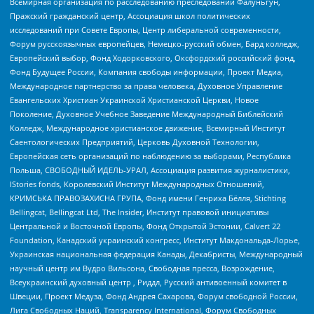
Всемирная организация по расследованию преследований Фалуньгун,
Пражский гражданский центр, Ассоциация школ политических
исследований при Совете Европы, Центр либеральной современности,
Форум русскоязычных европейцев, Немецко-русский обмен, Бард колледж,
Европейский выбор, Фонд Ходорковского, Оксфордский российский фонд,
Фонд Будущее России, Компания свободы информации, Проект Медиа,
Международное партнерство за права человека, Духовное Управление
Евангельских Христиан Украинской Христианской Церкви, Новое
Поколение, Духовное Учебное Заведение Международный Библейский
Колледж, Международное христианское движение, Всемирный Институт
Саентологических Предприятий, Церковь Духовной Технологии,
Европейская сеть организаций по наблюдению за выборами, Республика
Польша, СВОБОДНЫЙ ИДЕЛЬ-УРАЛ, Ассоциация развития журналистики,
IStories fonds, Королевский Институт Международных Отношений,
КРИМСЬКА ПРАВОЗАХИСНА ГРУПА, Фонд имени Генриха Бёлля, Stichting
Bellingcat, Bellingcat Ltd, The Insider, Институт правовой инициативы
Центральной и Восточной Европы, Фонд Открытой Эстонии, Calvert 22
Foundation, Канадский украинский конгресс, Институт Макдональда-Лорье,
Украинская национальная федерация Канады, Декабристы, Международный
научный центр им Вудро Вильсона, Свободная пресса, Возрождение,
Всеукраинский духовный центр , Риддл, Русский антивоенный комитет в
Швеции, Проект Медуза, Фонд Андрея Сахарова, Форум свободной России,
Лига Свободных Наций, Transparеncy International, Форум Свободных