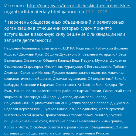
Источник:
http://nac.gov.ru/terroristicheskie-i-ekstremistskie-
organizacii-i-materialy.html
данные на
16.11.2023
* Перечень общественных объединений и религиозных
организаций в отношении которых судом принято
вступившее в законную силу решение о ликвидации или
запрете деятельности:
Национал-большевистская партия, ВЕК РА, Рада земли Кубанской Духовно
Родовой Державы Русь, Община Духовного Управления Асгардской Веси
Беловодья, Славянская Община Капища Веды Перуна, Мужская Духовная
Семинария Староверов-Инглингов, Нурджулар, К Богодержавию, Таблиги
Джамаат, Свидетели Иеговы, Русское национальное единство, Национал-
социалистическое общество, Джамаат мувахидов, Объединенный Вилайат
Кабарды, Балкарии и Карачая, Союз славян, Ат-Такфир Валь-Хиджра, Пит
Буль, Национал-социалистическая рабочая партия России, Славянский союз,
Формат-18, Благородный Орден Дьявола, Армия воли народа,
Национальная Социалистическая Инициатива города Череповца, Духовно-
Родовая Держава Русь, Русское национальное единство, Древнерусской
Инглистической церкви Православных Староверов-Инглингов, Русский
общенациональный союз, Движение против нелегальной иммиграции,
Кровь и Честь, О свободе совести и о религиозных объединениях, Омская
организация общественного политического движения Русское