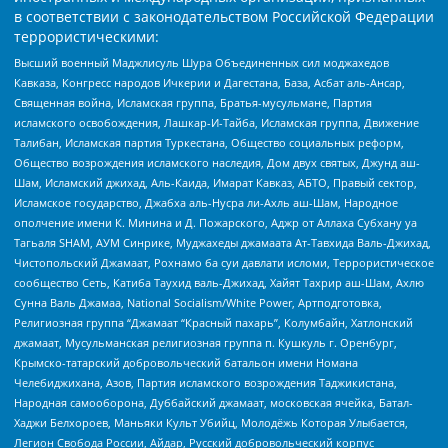
в соответствии с законодательством Российской Федерации
террористическими:
Высший военный Маджлисуль Шура Объединенных сил моджахедов
Кавказа, Конгресс народов Ичкерии и Дагестана, База, Асбат аль-Ансар,
Священная война, Исламская группа, Братья-мусульмане, Партия
исламского освобождения, Лашкар-И-Тайба, Исламская группа, Движение
Талибан, Исламская партия Туркестана, Общество социальных реформ,
Общество возрождения исламского наследия, Дом двух святых, Джунд аш-
Шам, Исламский джихад, Аль-Каида, Имарат Кавказ, АБТО, Правый сектор,
Исламское государство, Джабха аль-Нусра ли-Ахль аш-Шам, Народное
ополчение имени К. Минина и Д. Пожарского, Аджр от Аллаха Субхану уа
Тагьаля SHAM, АУМ Синрике, Муджахеды джамаата Ат-Тавхида Валь-Джихад,
Чистопольский Джамаат, Рохнамо ба суи давлати исломи, Террористическое
сообщество Сеть, Катиба Таухид валь-Джихад, Хайят Тахрир аш-Шам, Ахлю
Сунна Валь Джамаа, National Socialism/White Power, Артподготовка,
Религиозная группа “Джамаат “Красный пахарь”, Колумбайн, Хатлонский
джамаат, Мусульманская религиозная группа п. Кушкуль г. Оренбург,
Крымско-татарский добровольческий батальон имени Номана
Челебиджихана, Азов, Партия исламского возрождения Таджикистана,
Народная самооборона, Дуббайский джамаат, московская ячейка, Батал-
Хаджи Белхороев, Маньяки Культ Убийц, Молодёжь Которая Улыбается,
Легион Свобода России, Айдар, Русский добровольческий корпус