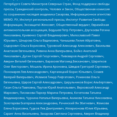
Петербурге Совета Министров Северных Стран, Фонд поддержки свободы
прессы, Гражданский контроль, Человек и Закон, Общественная комиссия
по сохранению наследия академика Сахарова, Информационное агентство
МЕМО. РУ, Институт региональной прессы, Институт Развития Свободы
Информации, Экозащита!-Женсовет, Общественный вердикт, Евразийская
антимонопольная ассоциация, Бедушев Петр Петрович, Дзугкоева Регина
Николаевна, Кривенко Сергей Владимирович, Милославский Павел
Юрьевич, Шнырова Ольга Вадимовна, Чанышева Лилия Айратовна,
Сидорович Ольга Борисовна, Туровский Александр Алексеевич, Васильева
Анастасия Евгеньевна, Ривина Анна Валерьевна, Бойко Анатолий
Николаевич, Дугин Сергей Георгиевич, Пивоваров Андрей Сергеевич,
Аверин Виталий Евгеньевич, Барахоев Магомед Бекханович, Шарипков
Олег Викторович, Мошель Ирина Ароновна, Шведов Григорий Сергеевич,
Пономарев Лев Александрович, Каргалицкий Борис Юльевич, Созаев
Валерий Валерьевич, Исламов Тимур Рифгатович, Романова Ольга
Евгеньевна, Щаров Сергей Алексадрович, Цирульников Борис Альбертович,
Гасан Ольга Павловна, Паутов Юрий Анатольевич, Верховский Александр
Маркович, Пислакова-Паркер Марина Петровна, Кочеткова Татьяна
Владимировна, Чуркина Наталья Валерьевна, Акимова Татьяна Николаевна,
Золотарева Екатерина Александровна, Рачинский Ян Збигневич, Жемкова
Елена Борисовна, Гудков Лев Дмитриевич, Илларионова Юлия Юрьевна,
Саранг Анна Васильевна, Захарова Светлана Сергеевна, Аверин Владимир