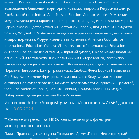
комитет России, Russie-Libertes, La Asocicion de Rusos Libres, Союз за
возвращение Северных территорий, Крымскотатарский Ресурсный Центр,
Глобальный союз IndustriALL, Russian Election Monitor, Article 19, Мнение
медиа, Федерация анархического черного креста, Радио Свободная Европа,
Германское общество изучения Восточной Европы, Фонд имени Фридриха
Эберта, XZ gGmbH, Мобильная академия поддержки гендерной демократии
и миротворчества, Форум имени Льва Копелева, American Councils for
International Education, Cultural Vistas, Institute of International Education,
Антивоенное движение Антальи, Открытый диалог, Школа международных
отношений и государственной политики им Питера Мунка, Российско-
канадский демократический альянс, Школа международных отношений им
Нормана Патерсона, Центр Гражданских Свобод, Фонд Бориса Немцова за
Свободу, Фонд имени Фридриха Науманна за свободу, Феминистское
антивоенное сопротивление, Комитет независимости Ингушетии, Прометей,
Stop Occupation of Karelia, Вернись живым, Фридом Хаус, СОТА медиа,
Либерально-демократическая Лига Украины
Источник:
https://minjust.gov.ru/ru/documents/7756/
данные
на
13.05.2024
* Сведения реестра НКО, выполняющих функции
иностранного агента:
Лилит, Правозащитная группа Гражданин.Армия.Право, Нижегородский