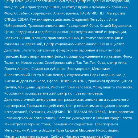
центр немецкой и европейской культуры, Центр гендерных исследований,
Фонд защиты прав граждан Штаб, Институт права и публичной политики,
Фонд борьбы с коррупцией, Альянс врачей, НАСИЛИЮ.НЕТ, Мы против
СПИДа, СВЕЧА, Гуманитарное действие, Открытый Петербург, Лига
Избирателей, Правовая инициатива, Гражданский Союз, Хасдей Ерушалаим,
Центр поддержки и содействия развитию средств массовой информации,
Горячая Линия, В защиту прав заключенных, Институт глобализации и
социальных движений, Центр социально-информационных инициатив
Действие, Благотворительный фонд охраны здоровья и защиты прав
граждан, Благотворительный фонд помощи осужденным и их семьям, Фонд
Тольятти, Новое время, Серебряная тайга, Так-Так-Так, Сова, центр Анна,
Проект Апрель, Самарская губерния, Эра здоровья, Мемориал,
Аналитический Центр Юрия Левады, Издательство Парк Гагарина, Фонд
имени Андрея Рылькова, Сфера, Центр СИБАЛЬТ, Уральская правозащитная
группа, Женщины Евразии, Институт прав человека, Фонд защиты гласности,
Российский исследовательский центр по правам человека,
Дальневосточный центр развития гражданских инициатив и социального
партнерства, Гражданское действие, Центр независимых социологических
исследований, Сутяжник, АКАДЕМИЯ ПО ПРАВАМ ЧЕЛОВЕКА, Центр развития
некоммерческих организаций, Частное учреждение в Калининграде Совета
Министров северных стран, Гражданское содействие, Трансперенси
Интернешнл-Р, Центр Защиты Прав Средств Массовой Информации,
Институт развития прессы - Сибирь, Частное учреждение в Санкт-