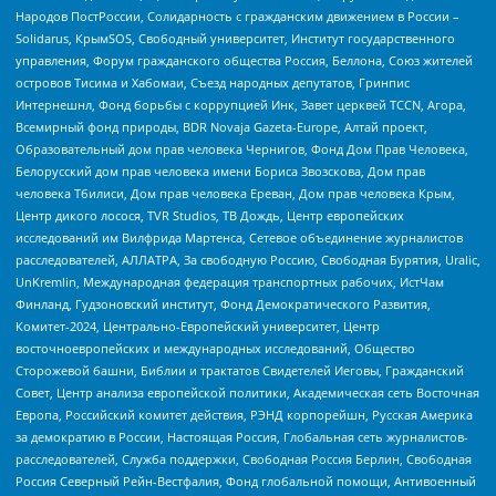
Народов ПостРоссии, Солидарность с гражданским движением в России –
Solidarus, КрымSOS, Свободный университет, Институт государственного
управления, Форум гражданского общества Россия, Беллона, Союз жителей
островов Тисима и Хабомаи, Съезд народных депутатов, Гринпис
Интернешнл, Фонд борьбы с коррупцией Инк, Завет церквей TCCN, Агора,
Всемирный фонд природы, BDR Novaja Gazeta-Europe, Алтай проект,
Образовательный дом прав человека Чернигов, Фонд Дом Прав Человека,
Белорусский дом прав человека имени Бориса Звозскова, Дом прав
человека Тбилиси, Дом прав человека Ереван, Дом прав человека Крым,
Центр дикого лосося, TVR Studios, ТВ Дождь, Центр европейских
исследований им Вилфрида Мартенса, Сетевое объединение журналистов
расследователей, АЛЛАТРА, За свободную Россию, Свободная Бурятия, Uralic,
UnKremlin, Международная федерация транспортных рабочих, ИстЧам
Финланд, Гудзоновский институт, Фонд Демократического Развития,
Комитет-2024, Центрально-Европейский университет, Центр
восточноевропейских и международных исследований, Общество
Сторожевой башни, Библии и трактатов Свидетелей Иеговы, Гражданский
Совет, Центр анализа европейской политики, Академическая сеть Восточная
Европа, Российский комитет действия, РЭНД корпорейшн, Русская Америка
за демократию в России, Настоящая Россия, Глобальная сеть журналистов-
расследователей, Служба поддержки, Свободная Россия Берлин, Свободная
Россия Северный Рейн-Вестфалия, Фонд глобальной помощи, Антивоенный