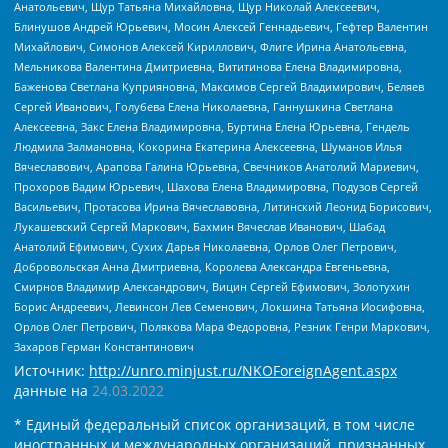
Анатольевич, Щур Татьяна Михайловна, Щур Николай Алексеевич,
Блинушов Андрей Юрьевич, Мосин Алексей Геннадьевич, Гефтер Валентин
Михайлович, Симонов Алексей Кириллович, Флиге Ирина Анатольевна,
Мельникова Валентина Дмитриевна, Вититинова Елена Владимировна,
Баженова Светлана Куприяновна, Максимов Сергей Владимирович, Беляев
Сергей Иванович, Голубева Елена Николаевна, Ганнушкина Светлана
Алексеевна, Закс Елена Владимировна, Буртина Елена Юрьевна, Гендель
Людмила Залмановна, Кокорина Екатерина Алексеевна, Шуманов Илья
Вячеславович, Арапова Галина Юрьевна, Свечников Анатолий Мариевич,
Прохоров Вадим Юрьевич, Шахова Елена Владимировна, Подузов Сергей
Васильевич, Протасова Ирина Вячеславовна, Литинский Леонид Борисович,
Лукашевский Сергей Маркович, Бахмин Вячеслав Иванович, Шабад
Анатолий Ефимович, Сухих Дарья Николаевна, Орлов Олег Петрович,
Добровольская Анна Дмитриевна, Королева Александра Евгеньевна,
Смирнов Владимир Александрович, Вицин Сергей Ефимович, Золотухин
Борис Андреевич, Левинсон Лев Семенович, Локшина Татьяна Иосифовна,
Орлов Олег Петрович, Полякова Мара Федоровна, Резник Генри Маркович,
Захаров Герман Константинович
Источник:
http://unro.minjust.ru/NKOForeignAgent.aspx
данные на
24.03.2022
* Единый федеральный список организаций, в том числе
иностранных и международных организаций, признанных