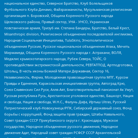
национальное единство, Северное Братство, Клуб Болельщиков
Футбольного Клуба Динамо, Файзрахманисты, Мусульманская религиозная
организация п. Боровский, Община Коренного Русского народа
Щелковского района, Правый сектор, УНА - УНСО, Украинская
повстанческая армия, Тризуб им. Степана Бандеры, Братство, Белый Крест,
Misanthropic division, Религиозное объединение последователей инглиизма,
Народная Социальная Инициатива, TulaSkins, Этнополитическое
объединение Русские, Русское национальное объединение Атака, Мечеть
Мирмамеда, Община Коренного Русского народа г. Астрахани, ВОЛЯ,
Меджлис крымскотатарского народа, Рубеж Севера, ТОЙС, О
противодействии экстремистской деятельности, РЕВТАТПОД, Артподготовка,
Штольц, В честь иконы Божией Матери Державная, Сектор 16,
Независимость, Фирма, Молодежная правозащитная группа МПГ, Курсом
Правды и Единения, Каракольская инициативная группа, Автоград Крю,
Союз Славянских Сил Руси, Алля-Аят, Благотворительный пансионат Ак Умут,
Русская республика Русь, Арестантское уголовное единство, Башкорт, Нация
и свобода, Нация и свобода, W.H.С., Фалунь Дафа, Иртыш Ultras, Русский
Патриотический клуб-Новокузнецк/РПК, Сибирский державный союз, Фонд
борьбы с коррупцией, Фонд защиты прав граждан, Штабы Навального,
Совет граждан СССР Прикубанского округа г. Краснодара, Мужское
государство, Народное объединение русского движения, Народное
движение Адат, Народный совет граждан РСФСР СССР Архангельской