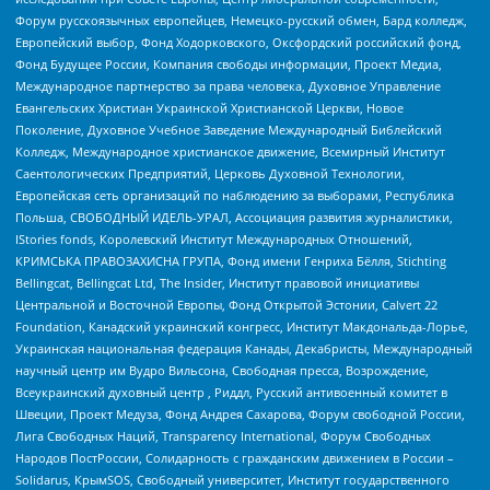
Форум русскоязычных европейцев, Немецко-русский обмен, Бард колледж,
Европейский выбор, Фонд Ходорковского, Оксфордский российский фонд,
Фонд Будущее России, Компания свободы информации, Проект Медиа,
Международное партнерство за права человека, Духовное Управление
Евангельских Христиан Украинской Христианской Церкви, Новое
Поколение, Духовное Учебное Заведение Международный Библейский
Колледж, Международное христианское движение, Всемирный Институт
Саентологических Предприятий, Церковь Духовной Технологии,
Европейская сеть организаций по наблюдению за выборами, Республика
Польша, СВОБОДНЫЙ ИДЕЛЬ-УРАЛ, Ассоциация развития журналистики,
IStories fonds, Королевский Институт Международных Отношений,
КРИМСЬКА ПРАВОЗАХИСНА ГРУПА, Фонд имени Генриха Бёлля, Stichting
Bellingcat, Bellingcat Ltd, The Insider, Институт правовой инициативы
Центральной и Восточной Европы, Фонд Открытой Эстонии, Calvert 22
Foundation, Канадский украинский конгресс, Институт Макдональда-Лорье,
Украинская национальная федерация Канады, Декабристы, Международный
научный центр им Вудро Вильсона, Свободная пресса, Возрождение,
Всеукраинский духовный центр , Риддл, Русский антивоенный комитет в
Швеции, Проект Медуза, Фонд Андрея Сахарова, Форум свободной России,
Лига Свободных Наций, Transparеncy International, Форум Свободных
Народов ПостРоссии, Солидарность с гражданским движением в России –
Solidarus, КрымSOS, Свободный университет, Институт государственного