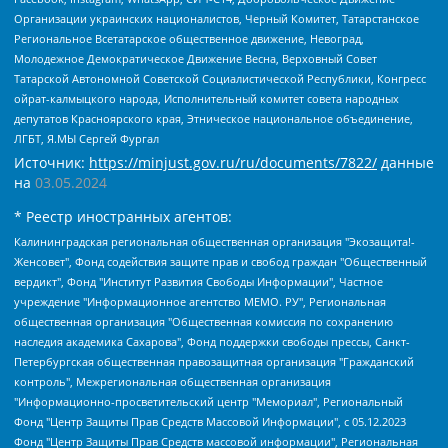
Организации украинских националистов, Черный Комитет, Татарстанское
Региональное Всетатарское общественное движение, Невоград,
Молодежное Демократическое Движение Весна, Верховный Совет
Татарской Автономной Советской Социалистической Республики, Конгресс
ойрат-калмыцкого народа, Исполнительный комитет совета народных
депутатов Красноярского края, Этническое национальное объединение,
ЛГБТ, Я.МЫ Сергей Фургал
Источник:
https://minjust.gov.ru/ru/documents/7822/
данные
на
03.05.2024
* Реестр иностранных агентов:
Калининградская региональная общественная организация "Экозащита!-Женсовет", Фонд содействия защите прав и свобод граждан "Общественный вердикт", Фонд "Институт Развития Свободы Информации", Частное учреждение "Информационное агентство МЕМО. РУ", Региональная общественная организация "Общественная комиссия по сохранению наследия академика Сахарова", Фонд поддержки свободы прессы, Санкт-Петербургская общественная правозащитная организация "Гражданский контроль", Межрегиональная общественная организация "Информационно-просветительский центр "Мемориал", Региональный Фонд "Центр Защиты Прав Средств Массовой Информации", с 05.12.2023 Фонд "Центр Защиты Прав Средств массовой информации", Региональная общественная благотворительная организация помощи беженцам и мигрантам "Гражданское содействие", Негосударственное образовательное учреждение дополнительного профессионального образования (повышение квалификации) специалистов "АКАДЕМИЯ ПО ПРАВАМ ЧЕЛОВЕКА", Свердловская региональная общественная организация "Сутяжник", Автономная некоммерческая организация "Центр независимых социологических исследований", Союз общественных объединений "Российский исследовательский центр по правам человека", Региональное общественное учреждение научно-информационный центр "МЕМОРИАЛ", Некоммерческая организация "Фонд защиты гласности", Автономная некоммерческая организация "Институт прав человека", Городская общественная организация "Екатеринбургское общество "МЕМОРИАЛ", Городская общественная организация "Рязанское историко-просветительское и правозащитное общество "Мемориал" (Рязанский Мемориал), Челябинский региональный орган общественной самодеятельности – женское общественное объединение "Женщины Евразии", Челябинский региональный орган общественной самодеятельности "Уральская правозащитная группа", Фонд содействия защите здоровья и социальной справедливости имени Андрея Рылькова, Автономная Некоммерческая Организация "Аналитический Центр Юрия Левады", Автономная некоммерческая организация социальной поддержки населения "Проект Апрель", Региональная общественная организация помощи женщинам и детям, находящимся в кризисной ситуации "Информационно-методический центр "Анна", Фонд содействия развитию массовых коммуникаций и правовому просвещению "Так-так-Так", Фонд содействия устойчивому развитию "Серебряная тайга", Свердловский региональный общественный фонд социальных проектов "Новое время", "Idel.Реалии", Кавказ.Реалии, Крым.Реалии, Телеканал Настоящее Время, Татаро-башкирская служба Радио Свобода (Azatliq Radiosi), Радио Свободная Европа/Радио Свобода (PCE/PC), "Сибирь.Реалии", "Фактограф", Благотворительный фонд помощи осужденным и их семьям, Автономная некоммерческая организация "Институт глобализации и социальных движений", Фонд "В защиту прав заключенных", Частное учреждение "Центр поддержки и содействия развитию средств массовой информации", Пензенский региональный общественный благотворительный фонд "Гражданский союз", "Север.Реалии", Некоммерческая организация Фонд "Правовая инициатива", Общество с ограниченной ответственностью "Радио Свободная Европа/Радио Свобода", Чешское информационное агентство "MEDIUM-ORIENT", Красноярская региональная общественная организация "Мы против СПИДа", Камалягин Денис Николаевич, Маркелов Сергей Евгеньевич, Пономарев Лев Александрович, Савицкая Людмила Алексеевна, Автономная некоммерческая организация "Центр по работе с проблемой насилия "НАСИЛИЮ.НЕТ", Межрегиональный профессиональный союз работников здравоохранения "Альянс врачей", Юридическое лицо, зарегистрированное в Латвийской Республике, SIA "Medusa Project" (регистрационный номер 40103797863, дата регистрации 10.06.2014), Некоммерческая организация "Фонд по борьбе с коррупцией", Автономная некоммерческая организация "Институт права и публичной политики", Баданин Роман Сергеевич, Гликин Максим Александрович, Железнова Мария Михайловна, Лукьянова Юлия Сергеевна, Маетная Елизавета Витальевна, Маняхин Петр Борисович, Чуракова Ольга Владимировна, Ярош Юлия Петровна, Юридическое лицо "The Insider SIA", зарегистрированное в Риге, Латвийская Республика (дата регистрации 26.06.2015), являющееся администратором доменного имени интернет-издания "The Insider SIA", https://theins.ru, Постернак Алексей Евгеньевич, Рубин Михаил Аркадьевич, Анин Роман Александрович, Юридическое лицо Istories fonds, зарегистрированное в Латвийской Республике (регистрационный номер 50008295751, дата регистрации 24.02.2020), Великовский Дмитрий Александрович, Долинина Ирина Николаевна, Мароховская Алеся Алексеевна, Шлейнов Роман Юрьевич, Шмагун Олеся Валентиновна, Общество с ограниченной ответственностью "Альтаир 2021", Общество с ограниченной ответственностью "Вега 2021", Общество с ограниченной ответственностью "Главный редактор 2021", Общество с ограниченной ответственностью "Ромашки монолит", Важенков Артем Валерьевич, Ивановская областная общественная организация "Центр гендерных исследований", Гурман Юрий Альбертович, Медиапроект "ОВД-Инфо", Егоров Владимир Владимирович, Жилинский Владимир Александрович, Общество с ограниченной ответственностью "ЗП", Иванова София Юрьевна, Карезина Инна Павловна, Кильтау Екатерина Викторовна, Петров Алексей Викторович, Пискунов Сергей Евгеньевич, Смирнов Сергей Сергеевич, Тихонов Михаил Сергеевич, Общество с ограниченной ответственностью "ЖУРНАЛИСТ-ИНОСТРАННЫЙ АГЕНТ", Арапова Галина Юрьевна, Вольтская Татьяна Анатольевна, Американская компания "Mason G.E.S. Anonymous Foundation" (США), являющаяся владельцем интернет-издания https://mnews.world/, Компания "Stichting Bellingcat", зарегистрированная в Нидерландах (дата регистрации 11.07.2018), Захаров Андрей Вячеславович, Клепиковская Екатерина Дмитриевна, Общество с ограниченной ответственностью "МЕМО", Перл Роман Александрович, Симонов Евгений Алексеевич, Соловьева Елена Анатольевна, Сотников Даниил Владимирович, Сурначева Елизавета Дмитриевна, Автономная некоммерческая организация по защите прав человека и информированию населения "Якутия – Наше Мнение", Общество с ограниченной ответственностью "Москоу диджитал медиа", с 26.01.2023 Общество с ограниченной ответственностью "Чайка Белые сады", Ветошкина Валерия Валерьевна, Заговора Максим Александрович, Межрегиональное общественное движение "Российская ЛГБТ - сеть", Оленичев Максим Владимирович, Павлов Иван Юрьевич, Скворцова Елена Сергеевна, Общество с ограниченной ответственностью "Как бы инагент", Кочетков Игорь Викторович, Общество с ограниченной ответственностью "Честные выборы", Еланчик Олег Александрович, Общество с ограниченной ответственностью "Нобелевский призыв", Гималова Регина Эмилевна, Григорьев Андрей Валерьевич, Григорьева Алина Александровна, Ассоциация по содействию защите прав призывников, альтернативнослужащих и военнослужащих "Правозащитная группа "Гражданин.Армия.Право", Хисамова Регина Фаритовна, Автономная некоммерческая организация по реализации социально-правовых программ "Лилит", Дальневосточное общественное движение "Маяк", Санкт-Петербургская ЛГБТ-инициативная группа "Выход", Инициативная группа ЛГБТ+ "Реверс", Алексеев Андрей Викторович, Бекбулатова Таисия Львовна, Беляев Иван Михайлович, Владыкина Елена Сергеевна, Гельман Марат Александрович, Никульшина Вероника Юрьевна, Толоконникова Надежда Андреевна, Шендерович Виктор Анатольевич, Общество с ограниченной ответственностью "Данное сообщение", Общество с ограниченной ответственностью Издательский дом "Новая глава", Айнбиндер Александра Александровна, Московский комьюнити-центр для ЛГБТ+инициатив, Благотворительный фонд развития филантропии, Deutsche Welle (Германия, Kurt-Schumacher-Strasse 3, 53113 Bonn), Борзунова Мария Михайловна, Воробьев Виктор Викторович, Голубева Анна Львовна, Константинова Алла Михайловна, Малкова Ирина Владимировна, Мурадов Мурад Абдулгалимович, Осетинская Елизавета Николаевна, Понасенков Евгений Николаевич, Ганапольский Матвей Юрьевич, Киселев Евгений Алексеевич, Борухович Ирина Григорьевна, Дремин Иван Тимофеевич, Дубровский Дмитрий Викторович, Красноярская региональная общественная организация поддержки и развития альтернативных образовательных технологий и межкультурных коммуникаций "ИНТЕРРА", Маяковская Екатерина Алексеевна, Фейгин Марк Захарович, Филимонов Андрей Викторович, Дзугкоева Регина Николаевна, Доброхотов Роман Александрович, Дудь Юрий Александрович, Елкин Сергей Владимирович, Кругликов Кирилл Игоревич, Сабунаева Мария Леонидовна, Семенов Алексей Владимирович, Шаинян Карен Багратович, Шульман Екатерина Михайловна, Асафьев Артур Валерьевич, Вахштайн Виктор Семенович, Венедиктов Алексей Алексеевич, Лушникова Екатерина Евгеньевна, Волков Леонид Михайлович, Невзоров Александр Глебович, Пархоменко Сергей Борисович, Сироткин Ярослав Николаевич, Кара-Мурза Владимир Владимирович, Баранова Наталья Владимировна, Гозман Леонид Яковлевич, Кагарлицкий Борис Юльевич, Климарев Михаил Валерьевич, Милов Владимир Станиславович, Автономная некоммерческая организация Краснодарский центр современного искусства "Типография", Моргенштерн Алишер Тагирович, Соболь Любовь Эдуардовна, Общество с ограниченной ответственностью "ЛИЗА НОРМ", Каспаров Гарри Кимович, Ходорковский Михаил Борисович, Общество с ограниченной ответственностью "Апрельские тезисы", Данилович Ирина Брониславовна, Кашин Олег Владимирович, Петров Николай Владимирович, Пивоваров Алексей Владимирович, Соколов Михаил Владимирович, Цветкова Юлия Владимировна, Чичваркин Евгений Александрович, Комитет против пыток/Команда против пыток, Общество с ограниченной ответственностью "Первый научный", Общество с ограниченной ответственностью "Вертолет и ко", Белоцерковская Вероника Борисовна, Кац Максим Евгеньевич, Лазарева Татьяна Юрьевна, Шаведдинов Руслан Табризович, Яшин Илья Валерьевич, Общество с ограниченной ответственностью "Иноагент ААВ", Алешковский Дмитрий Петрович, Альбац Евгения Марковна, Быков Дмитрий Львович, Галямина Юлия Евгеньевна, Лойко Сергей Леонидович, Мартынов Кирилл Константинович, Медведев Сергей Александрович, Крашенинников Федор Геннадиевич, Гордеева Катерина Вл