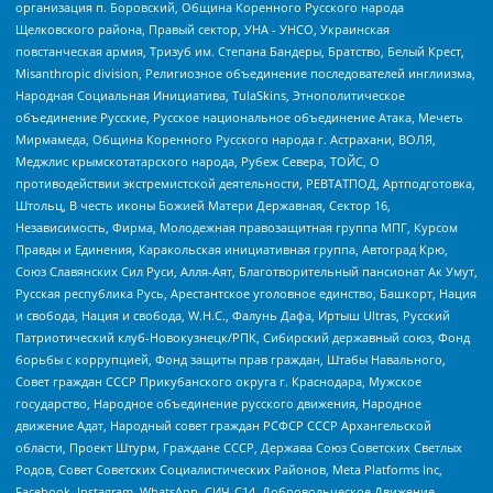
организация п. Боровский, Община Коренного Русского народа
Щелковского района, Правый сектор, УНА - УНСО, Украинская
повстанческая армия, Тризуб им. Степана Бандеры, Братство, Белый Крест,
Misanthropic division, Религиозное объединение последователей инглиизма,
Народная Социальная Инициатива, TulaSkins, Этнополитическое
объединение Русские, Русское национальное объединение Атака, Мечеть
Мирмамеда, Община Коренного Русского народа г. Астрахани, ВОЛЯ,
Меджлис крымскотатарского народа, Рубеж Севера, ТОЙС, О
противодействии экстремистской деятельности, РЕВТАТПОД, Артподготовка,
Штольц, В честь иконы Божией Матери Державная, Сектор 16,
Независимость, Фирма, Молодежная правозащитная группа МПГ, Курсом
Правды и Единения, Каракольская инициативная группа, Автоград Крю,
Союз Славянских Сил Руси, Алля-Аят, Благотворительный пансионат Ак Умут,
Русская республика Русь, Арестантское уголовное единство, Башкорт, Нация
и свобода, Нация и свобода, W.H.С., Фалунь Дафа, Иртыш Ultras, Русский
Патриотический клуб-Новокузнецк/РПК, Сибирский державный союз, Фонд
борьбы с коррупцией, Фонд защиты прав граждан, Штабы Навального,
Совет граждан СССР Прикубанского округа г. Краснодара, Мужское
государство, Народное объединение русского движения, Народное
движение Адат, Народный совет граждан РСФСР СССР Архангельской
области, Проект Штурм, Граждане СССР, Держава Союз Советских Светлых
Родов, Совет Советских Социалистических Районов, Meta Platforms Inc,
Facebook, Instagram, WhatsApp, СИЧ-С14, Добровольческое Движение