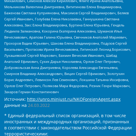
Михайлович, Симонов Алексей Кириллович, Флиге Ирина Анатольевна,
Мельникова Валентина Дмитриевна, Вититинова Елена Владимировна,
Баженова Светлана Куприяновна, Максимов Сергей Владимирович, Беляев
Сергей Иванович, Голубева Елена Николаевна, Ганнушкина Светлана
Алексеевна, Закс Елена Владимировна, Буртина Елена Юрьевна, Гендель
Людмила Залмановна, Кокорина Екатерина Алексеевна, Шуманов Илья
Вячеславович, Арапова Галина Юрьевна, Свечников Анатолий Мариевич,
Прохоров Вадим Юрьевич, Шахова Елена Владимировна, Подузов Сергей
Васильевич, Протасова Ирина Вячеславовна, Литинский Леонид Борисович,
Лукашевский Сергей Маркович, Бахмин Вячеслав Иванович, Шабад
Анатолий Ефимович, Сухих Дарья Николаевна, Орлов Олег Петрович,
Добровольская Анна Дмитриевна, Королева Александра Евгеньевна,
Смирнов Владимир Александрович, Вицин Сергей Ефимович, Золотухин
Борис Андреевич, Левинсон Лев Семенович, Локшина Татьяна Иосифовна,
Орлов Олег Петрович, Полякова Мара Федоровна, Резник Генри Маркович,
Захаров Герман Константинович
Источник:
http://unro.minjust.ru/NKOForeignAgent.aspx
данные на
24.03.2022
* Единый федеральный список организаций, в том числе
иностранных и международных организаций, признанных
в соответствии с законодательством Российской Федерации
террористическими: