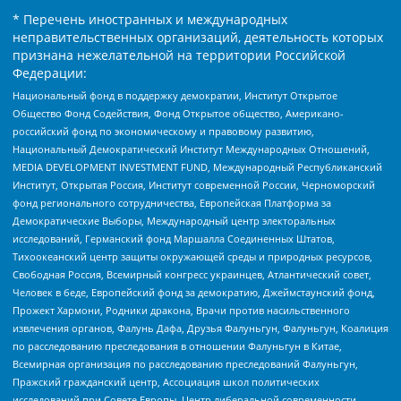
* Перечень иностранных и международных
неправительственных организаций, деятельность которых
признана нежелательной на территории Российской
Федерации:
Национальный фонд в поддержку демократии, Институт Открытое
Общество Фонд Содействия, Фонд Открытое общество, Американо-
российский фонд по экономическому и правовому развитию,
Национальный Демократический Институт Международных Отношений,
MEDIA DEVELOPMENT INVESTMENT FUND, Международный Республиканский
Институт, Открытая Россия, Институт современной России, Черноморский
фонд регионального сотрудничества, Европейская Платформа за
Демократические Выборы, Международный центр электоральных
исследований, Германский фонд Маршалла Соединенных Штатов,
Тихоокеанский центр защиты окружающей среды и природных ресурсов,
Свободная Россия, Всемирный конгресс украинцев, Атлантический совет,
Человек в беде, Европейский фонд за демократию, Джеймстаунский фонд,
Прожект Хармони, Родники дракона, Врачи против насильственного
извлечения органов, Фалунь Дафа, Друзья Фалуньгун, Фалуньгун, Коалиция
по расследованию преследования в отношении Фалуньгун в Китае,
Всемирная организация по расследованию преследований Фалуньгун,
Пражский гражданский центр, Ассоциация школ политических
исследований при Совете Европы, Центр либеральной современности,