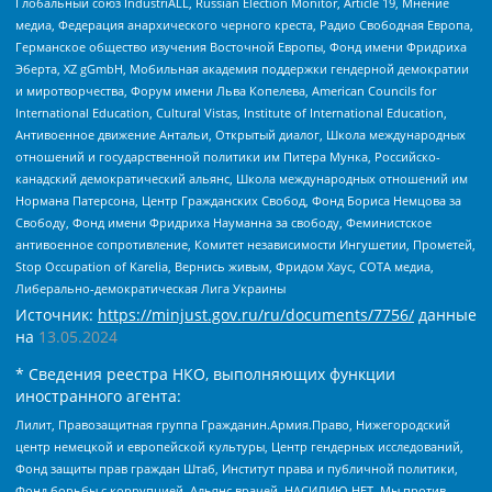
Глобальный союз IndustriALL, Russian Election Monitor, Article 19, Мнение
медиа, Федерация анархического черного креста, Радио Свободная Европа,
Германское общество изучения Восточной Европы, Фонд имени Фридриха
Эберта, XZ gGmbH, Мобильная академия поддержки гендерной демократии
и миротворчества, Форум имени Льва Копелева, American Councils for
International Education, Cultural Vistas, Institute of International Education,
Антивоенное движение Антальи, Открытый диалог, Школа международных
отношений и государственной политики им Питера Мунка, Российско-
канадский демократический альянс, Школа международных отношений им
Нормана Патерсона, Центр Гражданских Свобод, Фонд Бориса Немцова за
Свободу, Фонд имени Фридриха Науманна за свободу, Феминистское
антивоенное сопротивление, Комитет независимости Ингушетии, Прометей,
Stop Occupation of Karelia, Вернись живым, Фридом Хаус, СОТА медиа,
Либерально-демократическая Лига Украины
Источник:
https://minjust.gov.ru/ru/documents/7756/
данные
на
13.05.2024
* Сведения реестра НКО, выполняющих функции
иностранного агента:
Лилит, Правозащитная группа Гражданин.Армия.Право, Нижегородский
центр немецкой и европейской культуры, Центр гендерных исследований,
Фонд защиты прав граждан Штаб, Институт права и публичной политики,
Фонд борьбы с коррупцией, Альянс врачей, НАСИЛИЮ.НЕТ, Мы против