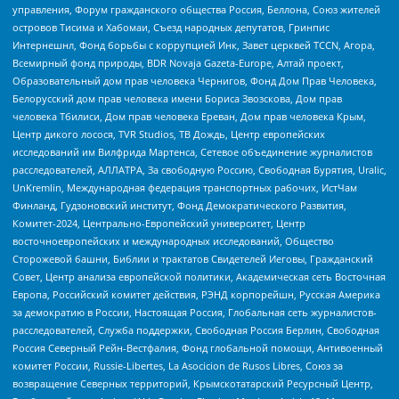
управления, Форум гражданского общества Россия, Беллона, Союз жителей
островов Тисима и Хабомаи, Съезд народных депутатов, Гринпис
Интернешнл, Фонд борьбы с коррупцией Инк, Завет церквей TCCN, Агора,
Всемирный фонд природы, BDR Novaja Gazeta-Europe, Алтай проект,
Образовательный дом прав человека Чернигов, Фонд Дом Прав Человека,
Белорусский дом прав человека имени Бориса Звозскова, Дом прав
человека Тбилиси, Дом прав человека Ереван, Дом прав человека Крым,
Центр дикого лосося, TVR Studios, ТВ Дождь, Центр европейских
исследований им Вилфрида Мартенса, Сетевое объединение журналистов
расследователей, АЛЛАТРА, За свободную Россию, Свободная Бурятия, Uralic,
UnKremlin, Международная федерация транспортных рабочих, ИстЧам
Финланд, Гудзоновский институт, Фонд Демократического Развития,
Комитет-2024, Центрально-Европейский университет, Центр
восточноевропейских и международных исследований, Общество
Сторожевой башни, Библии и трактатов Свидетелей Иеговы, Гражданский
Совет, Центр анализа европейской политики, Академическая сеть Восточная
Европа, Российский комитет действия, РЭНД корпорейшн, Русская Америка
за демократию в России, Настоящая Россия, Глобальная сеть журналистов-
расследователей, Служба поддержки, Свободная Россия Берлин, Свободная
Россия Северный Рейн-Вестфалия, Фонд глобальной помощи, Антивоенный
комитет России, Russie-Libertes, La Asocicion de Rusos Libres, Союз за
возвращение Северных территорий, Крымскотатарский Ресурсный Центр,