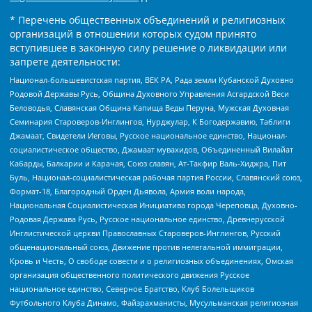
* Перечень общественных объединений и религиозных
организаций в отношении которых судом принято
вступившее в законную силу решение о ликвидации или
запрете деятельности:
Национал-большевистская партия, ВЕК РА, Рада земли Кубанской Духовно
Родовой Державы Русь, Община Духовного Управления Асгардской Веси
Беловодья, Славянская Община Капища Веды Перуна, Мужская Духовная
Семинария Староверов-Инглингов, Нурджулар, К Богодержавию, Таблиги
Джамаат, Свидетели Иеговы, Русское национальное единство, Национал-
социалистическое общество, Джамаат мувахидов, Объединенный Вилайат
Кабарды, Балкарии и Карачая, Союз славян, Ат-Такфир Валь-Хиджра, Пит
Буль, Национал-социалистическая рабочая партия России, Славянский союз,
Формат-18, Благородный Орден Дьявола, Армия воли народа,
Национальная Социалистическая Инициатива города Череповца, Духовно-
Родовая Держава Русь, Русское национальное единство, Древнерусской
Инглистической церкви Православных Староверов-Инглингов, Русский
общенациональный союз, Движение против нелегальной иммиграции,
Кровь и Честь, О свободе совести и о религиозных объединениях, Омская
организация общественного политического движения Русское
национальное единство, Северное Братство, Клуб Болельщиков
Футбольного Клуба Динамо, Файзрахманисты, Мусульманская религиозная