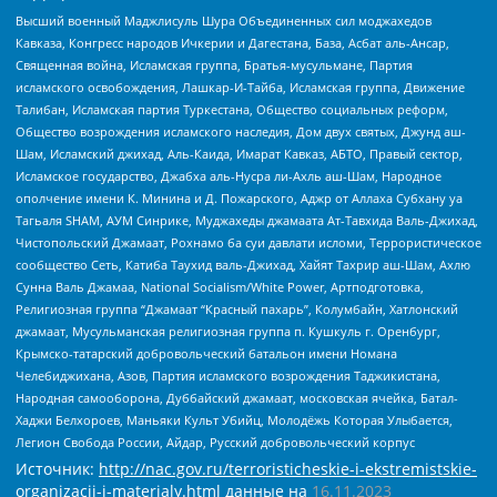
Высший военный Маджлисуль Шура Объединенных сил моджахедов
Кавказа, Конгресс народов Ичкерии и Дагестана, База, Асбат аль-Ансар,
Священная война, Исламская группа, Братья-мусульмане, Партия
исламского освобождения, Лашкар-И-Тайба, Исламская группа, Движение
Талибан, Исламская партия Туркестана, Общество социальных реформ,
Общество возрождения исламского наследия, Дом двух святых, Джунд аш-
Шам, Исламский джихад, Аль-Каида, Имарат Кавказ, АБТО, Правый сектор,
Исламское государство, Джабха аль-Нусра ли-Ахль аш-Шам, Народное
ополчение имени К. Минина и Д. Пожарского, Аджр от Аллаха Субхану уа
Тагьаля SHAM, АУМ Синрике, Муджахеды джамаата Ат-Тавхида Валь-Джихад,
Чистопольский Джамаат, Рохнамо ба суи давлати исломи, Террористическое
сообщество Сеть, Катиба Таухид валь-Джихад, Хайят Тахрир аш-Шам, Ахлю
Сунна Валь Джамаа, National Socialism/White Power, Артподготовка,
Религиозная группа “Джамаат “Красный пахарь”, Колумбайн, Хатлонский
джамаат, Мусульманская религиозная группа п. Кушкуль г. Оренбург,
Крымско-татарский добровольческий батальон имени Номана
Челебиджихана, Азов, Партия исламского возрождения Таджикистана,
Народная самооборона, Дуббайский джамаат, московская ячейка, Батал-
Хаджи Белхороев, Маньяки Культ Убийц, Молодёжь Которая Улыбается,
Легион Свобода России, Айдар, Русский добровольческий корпус
Источник:
http://nac.gov.ru/terroristicheskie-i-ekstremistskie-
organizacii-i-materialy.html
данные на
16.11.2023