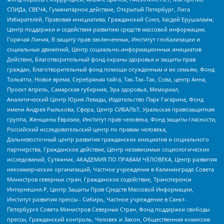
СПИДа, СВЕЧА, Гуманитарное действие, Открытый Петербург, Лига
Избирателей, Правовая инициатива, Гражданский Союз, Хасдей Ерушалаим,
Центр поддержки и содействия развитию средств массовой информации,
Горячая Линия, В защиту прав заключенных, Институт глобализации и
социальных движений, Центр социально-информационных инициатив
Действие, Благотворительный фонд охраны здоровья и защиты прав
граждан, Благотворительный фонд помощи осужденным и их семьям, Фонд
Тольятти, Новое время, Серебряная тайга, Так-Так-Так, Сова, центр Анна,
Проект Апрель, Самарская губерния, Эра здоровья, Мемориал,
Аналитический Центр Юрия Левады, Издательство Парк Гагарина, Фонд
имени Андрея Рылькова, Сфера, Центр СИБАЛЬТ, Уральская правозащитная
группа, Женщины Евразии, Институт прав человека, Фонд защиты гласности,
Российский исследовательский центр по правам человека,
Дальневосточный центр развития гражданских инициатив и социального
партнерства, Гражданское действие, Центр независимых социологических
исследований, Сутяжник, АКАДЕМИЯ ПО ПРАВАМ ЧЕЛОВЕКА, Центр развития
некоммерческих организаций, Частное учреждение в Калининграде Совета
Министров северных стран, Гражданское содействие, Трансперенси
Интернешнл-Р, Центр Защиты Прав Средств Массовой Информации,
Институт развития прессы - Сибирь, Частное учреждение в Санкт-
Петербурге Совета Министров Северных Стран, Фонд поддержки свободы
прессы, Гражданский контроль, Человек и Закон, Общественная комиссия