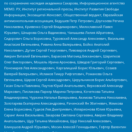
по сохранению наследия академика Сахарова, Информационное агентство
МЕМО. РУ, Институт региональной прессы, Институт Развития Свободы
Информации, Экозащита!-Женсовет, Общественный вердикт, Евразийская
антимонопольная ассоциация, Бедушев Петр Петрович, Дзугкоева Регина
Николаевна, Кривенко Сергей Владимирович, Милославский Павел
Юрьевич, Шнырова Ольга Вадимовна, Чанышева Лилия Айратовна,
Сидорович Ольга Борисовна, Туровский Александр Алексеевич, Васильева
Анастасия Евгеньевна, Ривина Анна Валерьевна, Бойко Анатолий
Николаевич, Дугин Сергей Георгиевич, Пивоваров Андрей Сергеевич,
Аверин Виталий Евгеньевич, Барахоев Магомед Бекханович, Шарипков
Олег Викторович, Мошель Ирина Ароновна, Шведов Григорий Сергеевич,
Пономарев Лев Александрович, Каргалицкий Борис Юльевич, Созаев
Валерий Валерьевич, Исламов Тимур Рифгатович, Романова Ольга
Евгеньевна, Щаров Сергей Алексадрович, Цирульников Борис Альбертович,
Гасан Ольга Павловна, Паутов Юрий Анатольевич, Верховский Александр
Маркович, Пислакова-Паркер Марина Петровна, Кочеткова Татьяна
Владимировна, Чуркина Наталья Валерьевна, Акимова Татьяна Николаевна,
Золотарева Екатерина Александровна, Рачинский Ян Збигневич, Жемкова
Елена Борисовна, Гудков Лев Дмитриевич, Илларионова Юлия Юрьевна,
Саранг Анна Васильевна, Захарова Светлана Сергеевна, Аверин Владимир
Анатольевич, Щур Татьяна Михайловна, Щур Николай Алексеевич,
Блинушов Андрей Юрьевич, Мосин Алексей Геннадьевич, Гефтер Валентин