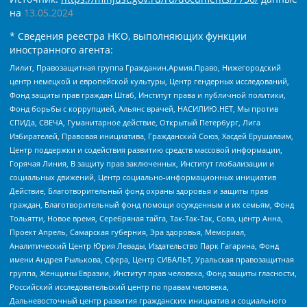
на
13.05.2024
* Сведения реестра НКО, выполняющих функции
иностранного агента:
Лилит, Правозащитная группа Гражданин.Армия.Право, Нижегородский
центр немецкой и европейской культуры, Центр гендерных исследований,
Фонд защиты прав граждан Штаб, Институт права и публичной политики,
Фонд борьбы с коррупцией, Альянс врачей, НАСИЛИЮ.НЕТ, Мы против
СПИДа, СВЕЧА, Гуманитарное действие, Открытый Петербург, Лига
Избирателей, Правовая инициатива, Гражданский Союз, Хасдей Ерушалаим,
Центр поддержки и содействия развитию средств массовой информации,
Горячая Линия, В защиту прав заключенных, Институт глобализации и
социальных движений, Центр социально-информационных инициатив
Действие, Благотворительный фонд охраны здоровья и защиты прав
граждан, Благотворительный фонд помощи осужденным и их семьям, Фонд
Тольятти, Новое время, Серебряная тайга, Так-Так-Так, Сова, центр Анна,
Проект Апрель, Самарская губерния, Эра здоровья, Мемориал,
Аналитический Центр Юрия Левады, Издательство Парк Гагарина, Фонд
имени Андрея Рылькова, Сфера, Центр СИБАЛЬТ, Уральская правозащитная
группа, Женщины Евразии, Институт прав человека, Фонд защиты гласности,
Российский исследовательский центр по правам человека,
Дальневосточный центр развития гражданских инициатив и социального