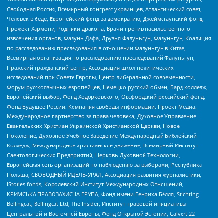
Свободная Россия, Всемирный конгресс украинцев, Атлантический совет,
Человек в беде, Европейский фонд за демократию, Джеймстаунский фонд,
Прожект Хармони, Родники дракона, Врачи против насильственного
извлечения органов, Фалунь Дафа, Друзья Фалуньгун, Фалуньгун, Коалиция
по расследованию преследования в отношении Фалуньгун в Китае,
Всемирная организация по расследованию преследований Фалуньгун,
Пражский гражданский центр, Ассоциация школ политических
исследований при Совете Европы, Центр либеральной современности,
Форум русскоязычных европейцев, Немецко-русский обмен, Бард колледж,
Европейский выбор, Фонд Ходорковского, Оксфордский российский фонд,
Фонд Будущее России, Компания свободы информации, Проект Медиа,
Международное партнерство за права человека, Духовное Управление
Евангельских Христиан Украинской Христианской Церкви, Новое
Поколение, Духовное Учебное Заведение Международный Библейский
Колледж, Международное христианское движение, Всемирный Институт
Саентологических Предприятий, Церковь Духовной Технологии,
Европейская сеть организаций по наблюдению за выборами, Республика
Польша, СВОБОДНЫЙ ИДЕЛЬ-УРАЛ, Ассоциация развития журналистики,
IStories fonds, Королевский Институт Международных Отношений,
КРИМСЬКА ПРАВОЗАХИСНА ГРУПА, Фонд имени Генриха Бёлля, Stichting
Bellingcat, Bellingcat Ltd, The Insider, Институт правовой инициативы
Центральной и Восточной Европы, Фонд Открытой Эстонии, Calvert 22