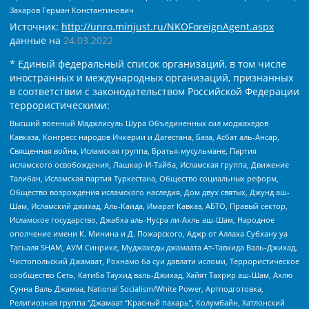
Захаров Герман Константинович
Источник:
http://unro.minjust.ru/NKOForeignAgent.aspx
данные на
24.03.2022
* Единый федеральный список организаций, в том числе
иностранных и международных организаций, признанных
в соответствии с законодательством Российской Федерации
террористическими:
Высший военный Маджлисуль Шура Объединенных сил моджахедов
Кавказа, Конгресс народов Ичкерии и Дагестана, База, Асбат аль-Ансар,
Священная война, Исламская группа, Братья-мусульмане, Партия
исламского освобождения, Лашкар-И-Тайба, Исламская группа, Движение
Талибан, Исламская партия Туркестана, Общество социальных реформ,
Общество возрождения исламского наследия, Дом двух святых, Джунд аш-
Шам, Исламский джихад, Аль-Каида, Имарат Кавказ, АБТО, Правый сектор,
Исламское государство, Джабха аль-Нусра ли-Ахль аш-Шам, Народное
ополчение имени К. Минина и Д. Пожарского, Аджр от Аллаха Субхану уа
Тагьаля SHAM, АУМ Синрике, Муджахеды джамаата Ат-Тавхида Валь-Джихад,
Чистопольский Джамаат, Рохнамо ба суи давлати исломи, Террористическое
сообщество Сеть, Катиба Таухид валь-Джихад, Хайят Тахрир аш-Шам, Ахлю
Сунна Валь Джамаа, National Socialism/White Power, Артподготовка,
Религиозная группа “Джамаат “Красный пахарь”, Колумбайн, Хатлонский