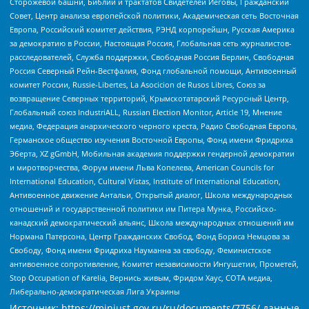
Сторожевой башни, Библии и трактатов Свидетелей Иеговы, Гражданский
Совет, Центр анализа европейской политики, Академическая сеть Восточная
Европа, Российский комитет действия, РЭНД корпорейшн, Русская Америка
за демократию в России, Настоящая Россия, Глобальная сеть журналистов-
расследователей, Служба поддержки, Свободная Россия Берлин, Свободная
Россия Северный Рейн-Вестфалия, Фонд глобальной помощи, Антивоенный
комитет России, Russie-Libertes, La Asocicion de Rusos Libres, Союз за
возвращение Северных территорий, Крымскотатарский Ресурсный Центр,
Глобальный союз IndustriALL, Russian Election Monitor, Article 19, Мнение
медиа, Федерация анархического черного креста, Радио Свободная Европа,
Германское общество изучения Восточной Европы, Фонд имени Фридриха
Эберта, XZ gGmbH, Мобильная академия поддержки гендерной демократии
и миротворчества, Форум имени Льва Копелева, American Councils for
International Education, Cultural Vistas, Institute of International Education,
Антивоенное движение Антальи, Открытый диалог, Школа международных
отношений и государственной политики им Питера Мунка, Российско-
канадский демократический альянс, Школа международных отношений им
Нормана Патерсона, Центр Гражданских Свобод, Фонд Бориса Немцова за
Свободу, Фонд имени Фридриха Науманна за свободу, Феминистское
антивоенное сопротивление, Комитет независимости Ингушетии, Прометей,
Stop Occupation of Karelia, Вернись живым, Фридом Хаус, СОТА медиа,
Либерально-демократическая Лига Украины
Источник:
https://minjust.gov.ru/ru/documents/7756/
данные