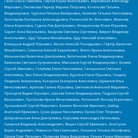
Гасан Ольга Павловна, Паутов Юрий Анатольевич, Верховский Александр
Маркович, Пислакова-Паркер Марина Петровна, Кочеткова Татьяна
Владимировна, Чуркина Наталья Валерьевна, Акимова Татьяна Николаевна,
Золотарева Екатерина Александровна, Рачинский Ян Збигневич, Жемкова
Елена Борисовна, Гудков Лев Дмитриевич, Илларионова Юлия Юрьевна,
Саранг Анна Васильевна, Захарова Светлана Сергеевна, Аверин Владимир
Анатольевич, Щур Татьяна Михайловна, Щур Николай Алексеевич,
Блинушов Андрей Юрьевич, Мосин Алексей Геннадьевич, Гефтер Валентин
Михайлович, Симонов Алексей Кириллович, Флиге Ирина Анатольевна,
Мельникова Валентина Дмитриевна, Вититинова Елена Владимировна,
Баженова Светлана Куприяновна, Максимов Сергей Владимирович, Беляев
Сергей Иванович, Голубева Елена Николаевна, Ганнушкина Светлана
Алексеевна, Закс Елена Владимировна, Буртина Елена Юрьевна, Гендель
Людмила Залмановна, Кокорина Екатерина Алексеевна, Шуманов Илья
Вячеславович, Арапова Галина Юрьевна, Свечников Анатолий Мариевич,
Прохоров Вадим Юрьевич, Шахова Елена Владимировна, Подузов Сергей
Васильевич, Протасова Ирина Вячеславовна, Литинский Леонид Борисович,
Лукашевский Сергей Маркович, Бахмин Вячеслав Иванович, Шабад
Анатолий Ефимович, Сухих Дарья Николаевна, Орлов Олег Петрович,
Добровольская Анна Дмитриевна, Королева Александра Евгеньевна,
Смирнов Владимир Александрович, Вицин Сергей Ефимович, Золотухин
Борис Андреевич, Левинсон Лев Семенович, Локшина Татьяна Иосифовна,
Орлов Олег Петрович, Полякова Мара Федоровна, Резник Генри Маркович,