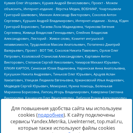
Для повышения удобства сайта мы используем
cookies (
подробнее
). К сайту подключены
сервисы Yandex.Metrika, LiveInternet, top.mail.ru,
Источник:
https://minjust.gov.ru/uploaded/files/reestr-
которые также используют файлы cookies
inostrannyih-agentov-22-03-2024.pdf
данные на
22.03.2024