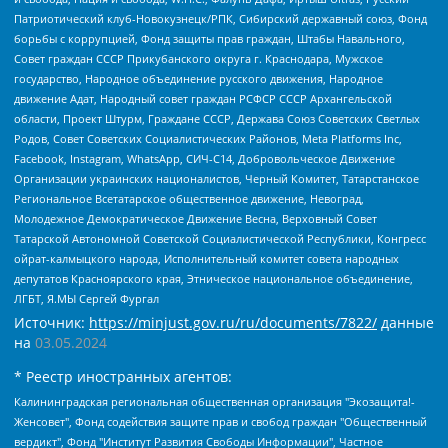
Патриотический клуб-Новокузнецк/РПК, Сибирский державный союз, Фонд
борьбы с коррупцией, Фонд защиты прав граждан, Штабы Навального,
Совет граждан СССР Прикубанского округа г. Краснодара, Мужское
государство, Народное объединение русского движения, Народное
движение Адат, Народный совет граждан РСФСР СССР Архангельской
области, Проект Штурм, Граждане СССР, Держава Союз Советских Светлых
Родов, Совет Советских Социалистических Районов, Meta Platforms Inc,
Facebook, Instagram, WhatsApp, СИЧ-С14, Добровольческое Движение
Организации украинских националистов, Черный Комитет, Татарстанское
Региональное Всетатарское общественное движение, Невоград,
Молодежное Демократическое Движение Весна, Верховный Совет
Татарской Автономной Советской Социалистической Республики, Конгресс
ойрат-калмыцкого народа, Исполнительный комитет совета народных
депутатов Красноярского края, Этническое национальное объединение,
ЛГБТ, Я.МЫ Сергей Фургал
Источник:
https://minjust.gov.ru/ru/documents/7822/
данные
на
03.05.2024
* Реестр иностранных агентов:
Калининградская региональная общественная организация "Экозащита!-Женсовет", Фонд содействия защите прав и свобод граждан "Общественный вердикт", Фонд "Институт Развития Свободы Информации", Частное учреждение "Информационное агентство МЕМО. РУ", Региональная общественная организация "Общественная комиссия по сохранению наследия академика Сахарова", Фонд поддержки свободы прессы, Санкт-Петербургская общественная правозащитная организация "Гражданский контроль", Межрегиональная общественная организация "Информационно-просветительский центр "Мемориал", Региональный Фонд "Центр Защиты Прав Средств Массовой Информации", с 05.12.2023 Фонд "Центр Защиты Прав Средств массовой информации", Региональная общественная благотворительная организация помощи беженцам и мигрантам "Гражданское содействие", Негосударственное образовательное учреждение дополнительного профессионального образования (повышение квалификации) специалистов "АКАДЕМИЯ ПО ПРАВАМ ЧЕЛОВЕКА", Свердловская региональная общественная организация "Сутяжник", Автономная некоммерческая организация "Центр независимых социологических исследований", Союз общественных объединений "Российский исследовательский центр по правам человека", Региональное общественное учреждение научно-информационный центр "МЕМОРИАЛ", Некоммерческая организация "Фонд защиты гласности", Автономная некоммерческая организация "Институт прав человека", Городская общественная организация "Екатеринбургское общество "МЕМОРИАЛ", Городская общественная организация "Рязанское историко-просветительское и правозащитное общество "Мемориал" (Рязанский Мемориал), Челябинский региональный орган общественной самодеятельности – женское общественное объединение "Женщины Евразии", Челябинский региональный орган общественной самодеятельности "Уральская правозащитная группа", Фонд содействия защите здоровья и социальной справедливости имени Андрея Рылькова, Автономная Некоммерческая Организация "Аналитический Центр Юрия Левады", Автономная некоммерческая организация социальной поддержки населения "Проект Апрель", Региональная общественная организация помощи женщинам и детям, находящимся в кризисной ситуации "Информационно-методический центр "Анна", Фонд содействия развитию массовых коммуникаций и правовому просвещению "Так-так-Так", Фонд содействия устойчивому развитию "Серебряная тайга", Свердловский региональный общественный фонд социальных проектов "Новое время", "Idel.Реалии", Кавказ.Реалии, Крым.Реалии, Телеканал Настоящее Время, Татаро-башкирская служба Радио Свобода (Azatliq Radiosi), Радио Свободная Европа/Радио Свобода (PCE/PC), "Сибирь.Реалии", "Фактограф", Благотворительный фонд помощи осужденным и их семьям, Автономная некоммерческая организация "Институт глобализации и социальных движений", Фонд "В защиту прав заключенных", Частное учреждение "Центр поддержки и содействия развитию средств массовой информации", Пензенский региональный общественный благотворительный фонд "Гражданский союз", "Север.Реалии", Некоммерческая организация Фонд "Правовая инициатива", Общество с ограниченной ответственностью "Радио Свободная Европа/Радио Свобода", Чешское информационное агентство "MEDIUM-ORIENT", Красноярская региональная общественная организация "Мы против СПИДа", Камалягин Денис Николаевич, Маркелов Сергей Евгеньевич, Пономарев Лев Александрович, Савицкая Людмила Алексеевна, Автономная некоммерческая организация "Центр по работе с проблемой насилия "НАСИЛИЮ.НЕТ", Межрегиональный профессиональный союз работников здравоохранения "Альянс врачей", Юридическое лицо, зарегистрированное в Латвийской Республике, SIA "Medusa Project" (регистрационный номер 40103797863, дата регистрации 10.06.2014), Некоммерческая организация "Фонд по борьбе с коррупцией", Автономная некоммерческая организация "Институт права и публичной политики", Баданин Роман Сергеевич, Гликин Максим Александрович, Железнова Мария Михайловна, Лукьянова Юлия Сергеевна, Маетная Елизавета Витальевна, Маняхин Петр Борисович, Чуракова Ольга Владимировна, Ярош Юлия Петровна, Юридическое лицо "The Insider SIA", зарегистрированное в Риге, Латвийская Республика (дата регистрации 26.06.2015), являющееся администратором доменного имени интернет-издания "The Insider SIA", https://theins.ru, Постернак Алексей Евгеньевич, Рубин Михаил Аркадьевич, Анин Роман Александрович, Юридическое лицо Istories fonds, зарегистрированное в Латвийской Республике (регистрационный номер 50008295751, дата регистрации 24.02.2020), Великовский Дмитрий Александрович, Долинина Ирина Николаевна, Мароховская Алеся Алексеевна, Шлейнов Роман Юрьевич, Шмагун Олеся Валентиновна, Общество с ограниченной ответственностью "Альтаир 2021", Общество с ограниченной ответственностью "Вега 2021", Общество с ограниченной ответственностью "Главный редактор 2021", Общество с ограниченной ответственностью "Ромашки монолит", Важенков Артем Валерьевич, Ивановская областная общественная организация "Центр гендерных исследований", Гурман Юрий Альбертович, Медиапроект "ОВД-Инфо", Егоров Владимир Владимирович, Жилинский Владимир Александрович, Общество с ограниченной ответственностью "ЗП", Иванова София Юрьевна, Карезина Инна Павловна, Кильтау Екатерина Викторовна, Петров Алексей Викторович, Пискунов Сергей Евгеньевич, Смирнов Сергей Сергеевич, Тихонов Михаил Сергеевич, Общество с ограниченной ответственностью "ЖУРНАЛИСТ-ИНОСТРАННЫЙ АГЕНТ", Арапова Галина Юрьевна, Вольтская Татьяна Анатольевна, Американская компания "Mason G.E.S. Anonymous Foundation" (США), являющаяся владельцем интернет-издания https://mnews.world/, Компания "Stichting Bellingcat", зарегистрированная в Нидерландах (дата регистрации 11.07.2018), Захаров Андрей Вячеславович, Клепиковская Екатерина Дмитриевна, Общество с ограниченной ответственностью "МЕМО", Перл Роман Александрович, Симонов Евгений Алексеевич, Соловьева Елена Анатольевна, Сотников Даниил Владимирович, Сурначева Елизавета Дмитриевна, Автономная некоммерческая организация по защите прав человека и информированию населения "Якутия – Наше Мнение", Общество с ограниченной ответственностью "Москоу диджитал медиа", с 26.01.2023 Общество с ограниченной ответственностью "Чайка Белые сады", Ветошкина Валерия Валерьевна, Заговора Максим Александрович, Межрегиональное общественное движение "Российская ЛГБТ - сеть", Оленичев Максим Владимирович, Павлов Иван Юрьевич, Скворцова Елена Сергеевна, Общество с ограниченной ответственностью "Как бы инагент", Кочетков Игорь Викторович, Общество с ограниченной ответственностью "Честные выборы", Еланчик Олег Александрович, Общество с ограниченной ответственностью "Нобелевский призыв", Гималова Регина Эмилевна, Григорьев Андрей Валерьевич, Григорьева Алина Александровна, Ассоциация по содействию защите прав призывников, альтернативнослужащих и военнослужащих "Правозащитная группа "Гражданин.Армия.Право", Хисамова Регина Фаритовна, Автономная некоммерческая организация по реализации социально-правовых программ "Лилит", Дальневосточное общественное движение "Маяк", Санкт-Петербургская ЛГБТ-инициативная группа "Выход", Инициативная группа ЛГБТ+ "Реверс", Алексеев Андрей Викторович, Бекбулатова Таисия Львовна, Беляев Иван Михайлович, Владыкина Елена Сергеевна, Гельман Марат Александрович, Никульшина Вероника Юрьевна, Толоконникова Надежда Андреевна, Шендерович Виктор Анатольевич, Общество с ограниченной ответственностью "Данное сообщение", Общество с ограниченной ответственностью Издательский дом "Новая глава", Айнбиндер Александра Александровна, Московский комьюнити-центр для ЛГБТ+инициатив, Благотворительный фонд развития филантропии, Deutsche Welle (Германия, Kurt-Schumacher-Strasse 3, 53113 Bonn), Борзунова Мария Михайловна, Воробьев Виктор Викторович, Голубева Анна Львовна, Константинова Алла Михайловна, Малкова Ирина Владимировна, Мурадов Мурад Абдулгалимович, Осетинская Елизавета Николаевна, Понасенков Евгений Николаевич, Ганапольский Матвей Юрьевич, Киселев Евгений Алексеевич, Борухович Ирина Григорьевна, Дремин Иван Тимофеевич, Дубровский Дмитрий Викторович, Красноярская региональная общественная организация поддержки и развития альтернативных образовательных технологий и межкультурных коммуникаций "ИНТЕРРА", Маяковская Екатерина Алексеевна, Фейгин Марк Захарович, Филимонов Андрей Викторович, Дзугкоева Регина Николаевна, Доброхотов Роман Александрович, Дудь Юрий Александрович, Елкин Сергей Владимирович, Кругликов Кирилл Игоревич, Сабунаева Мария Леонидовна, Семенов Алексей Владимирович, Шаинян Карен Багратович, Шульман Екатерина Михайловна, Асафьев Артур Валерьевич, Вахштайн Виктор Семенович, Венедиктов Алексей Алексеевич, Лушникова Екатерина Евгеньевна, Волков Леонид Михайлович, Невзоров Александр Глебович, Пархоменко Сергей Борисович, Сироткин Ярослав Николаевич, Кара-Мурза Владимир Владимирович, Баранова Наталья Владимировна, Гозман Леонид Яковлевич, Кагарлицкий Борис Юльевич, Климарев Михаил Валерьевич, Милов Владимир Станиславович, Автономная некоммерческая организация Краснодарский центр современного искусства "Типография", Моргенштерн Алишер Тагирович, Соболь Любовь Эдуардовна, Общество с ограниченной ответственностью "ЛИЗА НОРМ", Каспаров Гарри Кимович, Ходорковский Михаил Борисович, Общество с ограниченной ответственностью "Апрельские тезисы", Данилович Ирина Брониславовна, Кашин Олег Владимирович, Петров Николай Владимирович, Пивоваров Алексей Владимирович, Соколов Михаил Владимирович, Цветкова Юлия Владимировна, Чичваркин Евгений Александрович, Комитет против пыток/Команда против пыток, Общество с ограниченной ответственностью "Первый научный", Общество с ограниченной ответственностью "Вертолет и ко", Белоцерковская Вероника Борисовна, Кац Максим Евгеньевич, Лазарева Татьяна Юрьевна, Шаведдинов Руслан Табризович, Яшин Илья Валерьевич, Общество с ограниченной ответственностью "Иноагент ААВ", Алешковский Дмитрий Петрович, Альбац Евгения Марковна, Быков Дмитрий Львович, Галямина Юлия Евгеньевна, Лойко Сергей Леонидович, Мартынов Кирилл Константинович, Медведев Сергей Александрович, Крашенинников Федор Геннадиевич, Гордеева Катерина Вл