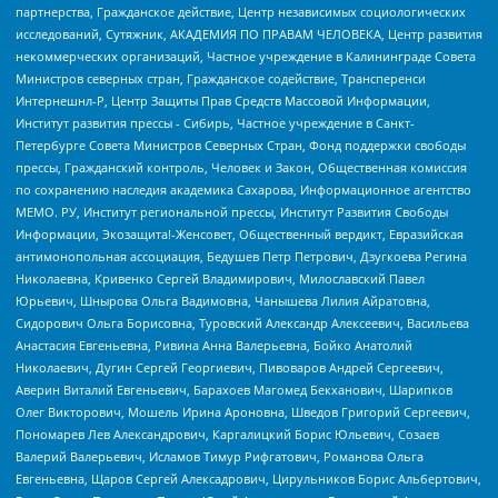
партнерства, Гражданское действие, Центр независимых социологических
исследований, Сутяжник, АКАДЕМИЯ ПО ПРАВАМ ЧЕЛОВЕКА, Центр развития
некоммерческих организаций, Частное учреждение в Калининграде Совета
Министров северных стран, Гражданское содействие, Трансперенси
Интернешнл-Р, Центр Защиты Прав Средств Массовой Информации,
Институт развития прессы - Сибирь, Частное учреждение в Санкт-
Петербурге Совета Министров Северных Стран, Фонд поддержки свободы
прессы, Гражданский контроль, Человек и Закон, Общественная комиссия
по сохранению наследия академика Сахарова, Информационное агентство
МЕМО. РУ, Институт региональной прессы, Институт Развития Свободы
Информации, Экозащита!-Женсовет, Общественный вердикт, Евразийская
антимонопольная ассоциация, Бедушев Петр Петрович, Дзугкоева Регина
Николаевна, Кривенко Сергей Владимирович, Милославский Павел
Юрьевич, Шнырова Ольга Вадимовна, Чанышева Лилия Айратовна,
Сидорович Ольга Борисовна, Туровский Александр Алексеевич, Васильева
Анастасия Евгеньевна, Ривина Анна Валерьевна, Бойко Анатолий
Николаевич, Дугин Сергей Георгиевич, Пивоваров Андрей Сергеевич,
Аверин Виталий Евгеньевич, Барахоев Магомед Бекханович, Шарипков
Олег Викторович, Мошель Ирина Ароновна, Шведов Григорий Сергеевич,
Пономарев Лев Александрович, Каргалицкий Борис Юльевич, Созаев
Валерий Валерьевич, Исламов Тимур Рифгатович, Романова Ольга
Евгеньевна, Щаров Сергей Алексадрович, Цирульников Борис Альбертович,