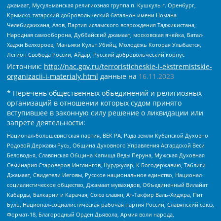
джамаат, Мусульманская религиозная группа п. Кушкуль г. Оренбург,
Крымско-татарский добровольческий батальон имени Номана
Челебиджихана, Азов, Партия исламского возрождения Таджикистана,
Народная самооборона, Дуббайский джамаат, московская ячейка, Батал-
Хаджи Белхороев, Маньяки Культ Убийц, Молодёжь Которая Улыбается,
Легион Свобода России, Айдар, Русский добровольческий корпус
Источник:
http://nac.gov.ru/terroristicheskie-i-ekstremistskie-
organizacii-i-materialy.html
данные на
16.11.2023
* Перечень общественных объединений и религиозных
организаций в отношении которых судом принято
вступившее в законную силу решение о ликвидации или
запрете деятельности:
Национал-большевистская партия, ВЕК РА, Рада земли Кубанской Духовно
Родовой Державы Русь, Община Духовного Управления Асгардской Веси
Беловодья, Славянская Община Капища Веды Перуна, Мужская Духовная
Семинария Староверов-Инглингов, Нурджулар, К Богодержавию, Таблиги
Джамаат, Свидетели Иеговы, Русское национальное единство, Национал-
социалистическое общество, Джамаат мувахидов, Объединенный Вилайат
Кабарды, Балкарии и Карачая, Союз славян, Ат-Такфир Валь-Хиджра, Пит
Буль, Национал-социалистическая рабочая партия России, Славянский союз,
Формат-18, Благородный Орден Дьявола, Армия воли народа,