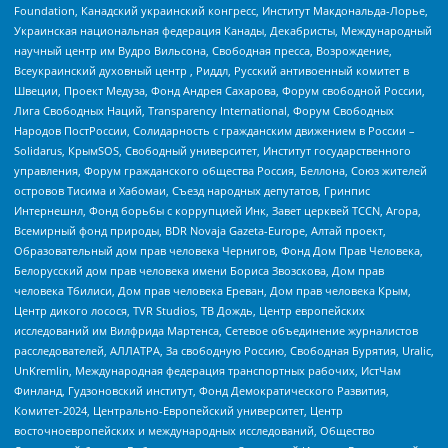
Foundation, Канадский украинский конгресс, Институт Макдональда-Лорье,
Украинская национальная федерация Канады, Декабристы, Международный
научный центр им Вудро Вильсона, Свободная пресса, Возрождение,
Всеукраинский духовный центр , Риддл, Русский антивоенный комитет в
Швеции, Проект Медуза, Фонд Андрея Сахарова, Форум свободной России,
Лига Свободных Наций, Transparеncy International, Форум Свободных
Народов ПостРоссии, Солидарность с гражданским движением в России –
Solidarus, КрымSOS, Свободный университет, Институт государственного
управления, Форум гражданского общества Россия, Беллона, Союз жителей
островов Тисима и Хабомаи, Съезд народных депутатов, Гринпис
Интернешнл, Фонд борьбы с коррупцией Инк, Завет церквей TCCN, Агора,
Всемирный фонд природы, BDR Novaja Gazeta-Europe, Алтай проект,
Образовательный дом прав человека Чернигов, Фонд Дом Прав Человека,
Белорусский дом прав человека имени Бориса Звозскова, Дом прав
человека Тбилиси, Дом прав человека Ереван, Дом прав человека Крым,
Центр дикого лосося, TVR Studios, ТВ Дождь, Центр европейских
исследований им Вилфрида Мартенса, Сетевое объединение журналистов
расследователей, АЛЛАТРА, За свободную Россию, Свободная Бурятия, Uralic,
UnKremlin, Международная федерация транспортных рабочих, ИстЧам
Финланд, Гудзоновский институт, Фонд Демократического Развития,
Комитет-2024, Центрально-Европейский университет, Центр
восточноевропейских и международных исследований, Общество