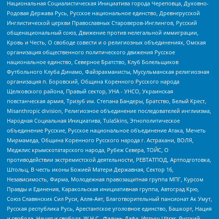
Национальная Социалистическая Инициатива города Череповца, Духовно-
Родовая Держава Русь, Русское национальное единство, Древнерусской
Инглистической церкви Православных Староверов-Инглингов, Русский
общенациональный союз, Движение против нелегальной иммиграции,
Кровь и Честь, О свободе совести и о религиозных объединениях, Омская
организация общественного политического движения Русское
национальное единство, Северное Братство, Клуб Болельщиков
Футбольного Клуба Динамо, Файзрахманисты, Мусульманская религиозная
организация п. Боровский, Община Коренного Русского народа
Щелковского района, Правый сектор, УНА - УНСО, Украинская
повстанческая армия, Тризуб им. Степана Бандеры, Братство, Белый Крест,
Misanthropic division, Религиозное объединение последователей инглиизма,
Народная Социальная Инициатива, TulaSkins, Этнополитическое
объединение Русские, Русское национальное объединение Атака, Мечеть
Мирмамеда, Община Коренного Русского народа г. Астрахани, ВОЛЯ,
Меджлис крымскотатарского народа, Рубеж Севера, ТОЙС, О
противодействии экстремистской деятельности, РЕВТАТПОД, Артподготовка,
Штольц, В честь иконы Божией Матери Державная, Сектор 16,
Независимость, Фирма, Молодежная правозащитная группа МПГ, Курсом
Правды и Единения, Каракольская инициативная группа, Автоград Крю,
Союз Славянских Сил Руси, Алля-Аят, Благотворительный пансионат Ак Умут,
Русская республика Русь, Арестантское уголовное единство, Башкорт, Нация
и свобода, Нация и свобода, W.H.С., Фалунь Дафа, Иртыш Ultras, Русский