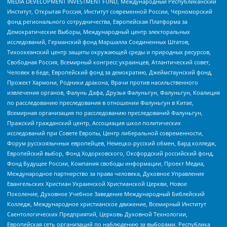
MEDIA DEVELOPMENT INVESTMENT FUND, Международный Республиканский
Институт, Открытая Россия, Институт современной России, Черноморский
фонд регионального сотрудничества, Европейская Платформа за
Демократические Выборы, Международный центр электоральных
исследований, Германский фонд Маршалла Соединенных Штатов,
Тихоокеанский центр защиты окружающей среды и природных ресурсов,
Свободная Россия, Всемирный конгресс украинцев, Атлантический совет,
Человек в беде, Европейский фонд за демократию, Джеймстаунский фонд,
Прожект Хармони, Родники дракона, Врачи против насильственного
извлечения органов, Фалунь Дафа, Друзья Фалуньгун, Фалуньгун, Коалиция
по расследованию преследования в отношении Фалуньгун в Китае,
Всемирная организация по расследованию преследований Фалуньгун,
Пражский гражданский центр, Ассоциация школ политических
исследований при Совете Европы, Центр либеральной современности,
Форум русскоязычных европейцев, Немецко-русский обмен, Бард колледж,
Европейский выбор, Фонд Ходорковского, Оксфордский российский фонд,
Фонд Будущее России, Компания свободы информации, Проект Медиа,
Международное партнерство за права человека, Духовное Управление
Евангельских Христиан Украинской Христианской Церкви, Новое
Поколение, Духовное Учебное Заведение Международный Библейский
Колледж, Международное христианское движение, Всемирный Институт
Саентологических Предприятий, Церковь Духовной Технологии,
Европейская сеть организаций по наблюдению за выборами, Республика