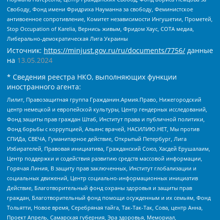
Свободу, Фонд имени Фридриха Науманна за свободу, Феминистское
антивоенное сопротивление, Комитет независимости Ингушетии, Прометей,
Stop Occupation of Karelia, Вернись живым, Фридом Хаус, СОТА медиа,
Либерально-демократическая Лига Украины
Источник:
https://minjust.gov.ru/ru/documents/7756/
данные
на
13.05.2024
* Сведения реестра НКО, выполняющих функции
иностранного агента:
Лилит, Правозащитная группа Гражданин.Армия.Право, Нижегородский
центр немецкой и европейской культуры, Центр гендерных исследований,
Фонд защиты прав граждан Штаб, Институт права и публичной политики,
Фонд борьбы с коррупцией, Альянс врачей, НАСИЛИЮ.НЕТ, Мы против
СПИДа, СВЕЧА, Гуманитарное действие, Открытый Петербург, Лига
Избирателей, Правовая инициатива, Гражданский Союз, Хасдей Ерушалаим,
Центр поддержки и содействия развитию средств массовой информации,
Горячая Линия, В защиту прав заключенных, Институт глобализации и
социальных движений, Центр социально-информационных инициатив
Действие, Благотворительный фонд охраны здоровья и защиты прав
граждан, Благотворительный фонд помощи осужденным и их семьям, Фонд
Тольятти, Новое время, Серебряная тайга, Так-Так-Так, Сова, центр Анна,
Проект Апрель, Самарская губерния, Эра здоровья, Мемориал,