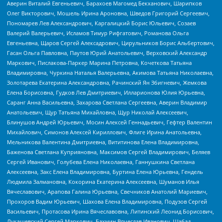
Аверин Виталий Евгеньевич, Барахоев Магомед Бекханович, Шарипков
Олег Викторович, Мошель Ирина Ароновна, Шведов Григорий Сергеевич,
Пономарев Лев Александрович, Каргалицкий Борис Юльевич, Созаев
Валерий Валерьевич, Исламов Тимур Рифгатович, Романова Ольга
Евгеньевна, Щаров Сергей Алексадрович, Цирульников Борис Альбертович,
Гасан Ольга Павловна, Паутов Юрий Анатольевич, Верховский Александр
Маркович, Пислакова-Паркер Марина Петровна, Кочеткова Татьяна
Владимировна, Чуркина Наталья Валерьевна, Акимова Татьяна Николаевна,
Золотарева Екатерина Александровна, Рачинский Ян Збигневич, Жемкова
Елена Борисовна, Гудков Лев Дмитриевич, Илларионова Юлия Юрьевна,
Саранг Анна Васильевна, Захарова Светлана Сергеевна, Аверин Владимир
Анатольевич, Щур Татьяна Михайловна, Щур Николай Алексеевич,
Блинушов Андрей Юрьевич, Мосин Алексей Геннадьевич, Гефтер Валентин
Михайлович, Симонов Алексей Кириллович, Флиге Ирина Анатольевна,
Мельникова Валентина Дмитриевна, Вититинова Елена Владимировна,
Баженова Светлана Куприяновна, Максимов Сергей Владимирович, Беляев
Сергей Иванович, Голубева Елена Николаевна, Ганнушкина Светлана
Алексеевна, Закс Елена Владимировна, Буртина Елена Юрьевна, Гендель
Людмила Залмановна, Кокорина Екатерина Алексеевна, Шуманов Илья
Вячеславович, Арапова Галина Юрьевна, Свечников Анатолий Мариевич,
Прохоров Вадим Юрьевич, Шахова Елена Владимировна, Подузов Сергей
Васильевич, Протасова Ирина Вячеславовна, Литинский Леонид Борисович,
Лукашевский Сергей Маркович, Бахмин Вячеслав Иванович, Шабад