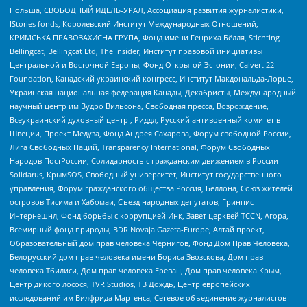
Польша, СВОБОДНЫЙ ИДЕЛЬ-УРАЛ, Ассоциация развития журналистики,
IStories fonds, Королевский Институт Международных Отношений,
КРИМСЬКА ПРАВОЗАХИСНА ГРУПА, Фонд имени Генриха Бёлля, Stichting
Bellingcat, Bellingcat Ltd, The Insider, Институт правовой инициативы
Центральной и Восточной Европы, Фонд Открытой Эстонии, Calvert 22
Foundation, Канадский украинский конгресс, Институт Макдональда-Лорье,
Украинская национальная федерация Канады, Декабристы, Международный
научный центр им Вудро Вильсона, Свободная пресса, Возрождение,
Всеукраинский духовный центр , Риддл, Русский антивоенный комитет в
Швеции, Проект Медуза, Фонд Андрея Сахарова, Форум свободной России,
Лига Свободных Наций, Transparеncy International, Форум Свободных
Народов ПостРоссии, Солидарность с гражданским движением в России –
Solidarus, КрымSOS, Свободный университет, Институт государственного
управления, Форум гражданского общества Россия, Беллона, Союз жителей
островов Тисима и Хабомаи, Съезд народных депутатов, Гринпис
Интернешнл, Фонд борьбы с коррупцией Инк, Завет церквей TCCN, Агора,
Всемирный фонд природы, BDR Novaja Gazeta-Europe, Алтай проект,
Образовательный дом прав человека Чернигов, Фонд Дом Прав Человека,
Белорусский дом прав человека имени Бориса Звозскова, Дом прав
человека Тбилиси, Дом прав человека Ереван, Дом прав человека Крым,
Центр дикого лосося, TVR Studios, ТВ Дождь, Центр европейских
исследований им Вилфрида Мартенса, Сетевое объединение журналистов