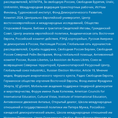
расследователей, АЛЛАТРА, За свободную Россию, Свободная Бурятия, Uralic,
UnKremlin, Международная федерация транспортных рабочих, ИстЧам
Финланд, Гудзоновский институт, Фонд Демократического Развития,
Комитет-2024, Центрально-Европейский университет, Центр
восточноевропейских и международных исследований, Общество
Сторожевой башни, Библии и трактатов Свидетелей Иеговы, Гражданский
Совет, Центр анализа европейской политики, Академическая сеть Восточная
Европа, Российский комитет действия, РЭНД корпорейшн, Русская Америка
за демократию в России, Настоящая Россия, Глобальная сеть журналистов-
расследователей, Служба поддержки, Свободная Россия Берлин, Свободная
Россия Северный Рейн-Вестфалия, Фонд глобальной помощи, Антивоенный
комитет России, Russie-Libertes, La Asocicion de Rusos Libres, Союз за
возвращение Северных территорий, Крымскотатарский Ресурсный Центр,
Глобальный союз IndustriALL, Russian Election Monitor, Article 19, Мнение
медиа, Федерация анархического черного креста, Радио Свободная Европа,
Германское общество изучения Восточной Европы, Фонд имени Фридриха
Эберта, XZ gGmbH, Мобильная академия поддержки гендерной демократии
и миротворчества, Форум имени Льва Копелева, American Councils for
International Education, Cultural Vistas, Institute of International Education,
Антивоенное движение Антальи, Открытый диалог, Школа международных
отношений и государственной политики им Питера Мунка, Российско-
канадский демократический альянс, Школа международных отношений им
Нормана Патерсона, Центр Гражданских Свобод, Фонд Бориса Немцова за