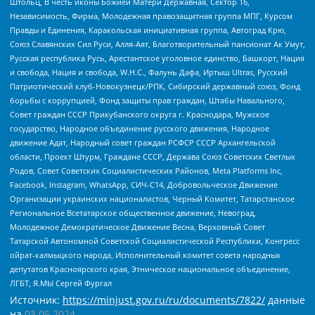
Штольц, В честь иконы Божией Матери Державная, Сектор 16,
Независимость, Фирма, Молодежная правозащитная группа МПГ, Курсом
Правды и Единения, Каракольская инициативная группа, Автоград Крю,
Союз Славянских Сил Руси, Алля-Аят, Благотворительный пансионат Ак Умут,
Русская республика Русь, Арестантское уголовное единство, Башкорт, Нация
и свобода, Нация и свобода, W.H.С., Фалунь Дафа, Иртыш Ultras, Русский
Патриотический клуб-Новокузнецк/РПК, Сибирский державный союз, Фонд
борьбы с коррупцией, Фонд защиты прав граждан, Штабы Навального,
Совет граждан СССР Прикубанского округа г. Краснодара, Мужское
государство, Народное объединение русского движения, Народное
движение Адат, Народный совет граждан РСФСР СССР Архангельской
области, Проект Штурм, Граждане СССР, Держава Союз Советских Светлых
Родов, Совет Советских Социалистических Районов, Meta Platforms Inc,
Facebook, Instagram, WhatsApp, СИЧ-С14, Добровольческое Движение
Организации украинских националистов, Черный Комитет, Татарстанское
Региональное Всетатарское общественное движение, Невоград,
Молодежное Демократическое Движение Весна, Верховный Совет
Татарской Автономной Советской Социалистической Республики, Конгресс
ойрат-калмыцкого народа, Исполнительный комитет совета народных
депутатов Красноярского края, Этническое национальное объединение,
ЛГБТ, Я.МЫ Сергей Фургал
Источник:
https://minjust.gov.ru/ru/documents/7822/
данные
на
03.05.2024