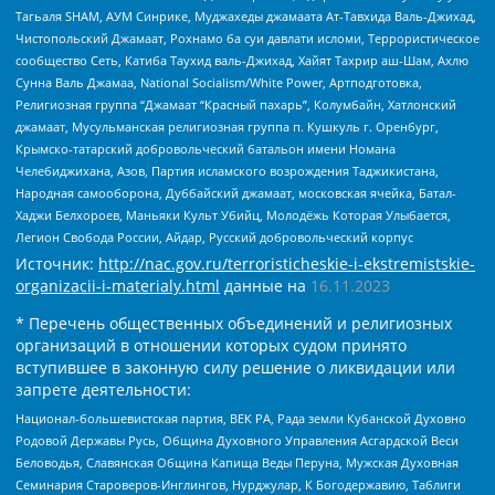
Тагьаля SHAM, АУМ Синрике, Муджахеды джамаата Ат-Тавхида Валь-Джихад,
Чистопольский Джамаат, Рохнамо ба суи давлати исломи, Террористическое
сообщество Сеть, Катиба Таухид валь-Джихад, Хайят Тахрир аш-Шам, Ахлю
Сунна Валь Джамаа, National Socialism/White Power, Артподготовка,
Религиозная группа “Джамаат “Красный пахарь”, Колумбайн, Хатлонский
джамаат, Мусульманская религиозная группа п. Кушкуль г. Оренбург,
Крымско-татарский добровольческий батальон имени Номана
Челебиджихана, Азов, Партия исламского возрождения Таджикистана,
Народная самооборона, Дуббайский джамаат, московская ячейка, Батал-
Хаджи Белхороев, Маньяки Культ Убийц, Молодёжь Которая Улыбается,
Легион Свобода России, Айдар, Русский добровольческий корпус
Источник:
http://nac.gov.ru/terroristicheskie-i-ekstremistskie-
organizacii-i-materialy.html
данные на
16.11.2023
* Перечень общественных объединений и религиозных
организаций в отношении которых судом принято
вступившее в законную силу решение о ликвидации или
запрете деятельности:
Национал-большевистская партия, ВЕК РА, Рада земли Кубанской Духовно
Родовой Державы Русь, Община Духовного Управления Асгардской Веси
Беловодья, Славянская Община Капища Веды Перуна, Мужская Духовная
Семинария Староверов-Инглингов, Нурджулар, К Богодержавию, Таблиги