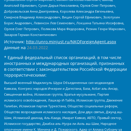
Анатолий Ефимович, Сухих Дарья Николаевна, Орлов Олег Петрович,
Добровольская Анна Дмитриевна, Королева Александра Евгеньевна,
Смирнов Владимир Александрович, Вицин Сергей Ефимович, Золотухин
Борис Андреевич, Левинсон Лев Семенович, Локшина Татьяна Иосифовна,
Орлов Олег Петрович, Полякова Мара Федоровна, Резник Генри Маркович,
Захаров Герман Константинович
Источник:
http://unro.minjust.ru/NKOForeignAgent.aspx
данные на
24.03.2022
* Единый федеральный список организаций, в том числе
иностранных и международных организаций, признанных
в соответствии с законодательством Российской Федерации
террористическими:
Высший военный Маджлисуль Шура Объединенных сил моджахедов
Кавказа, Конгресс народов Ичкерии и Дагестана, База, Асбат аль-Ансар,
Священная война, Исламская группа, Братья-мусульмане, Партия
исламского освобождения, Лашкар-И-Тайба, Исламская группа, Движение
Талибан, Исламская партия Туркестана, Общество социальных реформ,
Общество возрождения исламского наследия, Дом двух святых, Джунд аш-
Шам, Исламский джихад, Аль-Каида, Имарат Кавказ, АБТО, Правый сектор,
Исламское государство, Джабха аль-Нусра ли-Ахль аш-Шам, Народное
ополчение имени К. Минина и Д. Пожарского, Аджр от Аллаха Субхану уа