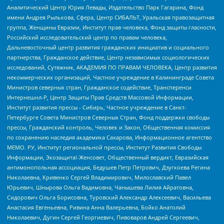
Аналитический Центр Юрия Левады, Издательство Парк Гагарина, Фонд
имени Андрея Рылькова, Сфера, Центр СИБАЛЬТ, Уральская правозащитная
группа, Женщины Евразии, Институт прав человека, Фонд защиты гласности,
Российский исследовательский центр по правам человека,
Дальневосточный центр развития гражданских инициатив и социального
партнерства, Гражданское действие, Центр независимых социологических
исследований, Сутяжник, АКАДЕМИЯ ПО ПРАВАМ ЧЕЛОВЕКА, Центр развития
некоммерческих организаций, Частное учреждение в Калининграде Совета
Министров северных стран, Гражданское содействие, Трансперенси
Интернешнл-Р, Центр Защиты Прав Средств Массовой Информации,
Институт развития прессы - Сибирь, Частное учреждение в Санкт-
Петербурге Совета Министров Северных Стран, Фонд поддержки свободы
прессы, Гражданский контроль, Человек и Закон, Общественная комиссия
по сохранению наследия академика Сахарова, Информационное агентство
МЕМО. РУ, Институт региональной прессы, Институт Развития Свободы
Информации, Экозащита!-Женсовет, Общественный вердикт, Евразийская
антимонопольная ассоциация, Бедушев Петр Петрович, Дзугкоева Регина
Николаевна, Кривенко Сергей Владимирович, Милославский Павел
Юрьевич, Шнырова Ольга Вадимовна, Чанышева Лилия Айратовна,
Сидорович Ольга Борисовна, Туровский Александр Алексеевич, Васильева
Анастасия Евгеньевна, Ривина Анна Валерьевна, Бойко Анатолий
Николаевич, Дугин Сергей Георгиевич, Пивоваров Андрей Сергеевич,