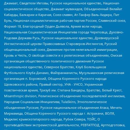
Джамаат, Свидетели Иеговы, Русское национальное единство, Национал-
социалистическое общество, Джамаат мувахидов, Объединенный Вилайат
Кабарды, Балкарии и Карачая, Союз славян, Ат-Такфир Валь-Хиджра, Пит
Буль, Национал-социалистическая рабочая партия России, Славянский союз,
Формат-18, Благородный Орден Дьявола, Армия воли народа,
Национальная Социалистическая Инициатива города Череповца, Духовно-
Родовая Держава Русь, Русское национальное единство, Древнерусской
Инглистической церкви Православных Староверов-Инглингов, Русский
общенациональный союз, Движение против нелегальной иммиграции,
Кровь и Честь, О свободе совести и о религиозных объединениях, Омская
организация общественного политического движения Русское
национальное единство, Северное Братство, Клуб Болельщиков
Футбольного Клуба Динамо, Файзрахманисты, Мусульманская религиозная
организация п. Боровский, Община Коренного Русского народа
Щелковского района, Правый сектор, УНА - УНСО, Украинская
повстанческая армия, Тризуб им. Степана Бандеры, Братство, Белый Крест,
Misanthropic division, Религиозное объединение последователей инглиизма,
Народная Социальная Инициатива, TulaSkins, Этнополитическое
объединение Русские, Русское национальное объединение Атака, Мечеть
Мирмамеда, Община Коренного Русского народа г. Астрахани, ВОЛЯ,
Меджлис крымскотатарского народа, Рубеж Севера, ТОЙС, О
противодействии экстремистской деятельности, РЕВТАТПОД, Артподготовка,