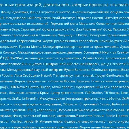
енных организаций, деятельность которых признана нежелате
 Фонд Содействия, Фонд Открытое общество, Американо-российский фонд по э
 Международный Республиканский Институт, Открытая Россия, Институт совре
р электоральных исследований, Германский фонд Маршалла Соединенных Штатов
еловек в беде, Европейский фонд за демократию, Джеймстаунский фонд, Прожект
дованию преследования в отношении Фалуньгун в Китае, Всемирная организация 
беральной современности, Форум русскоязычных европейцев, Немецко-русский о
формации, Проект Медиа, Международное партнерство за права человека, Духов
 Колледж, Международное христианское движение, Всемирный Институт Саентол
 ИДЕЛЬ-УРАЛ, Ассоциация развития журналистики, IStories fonds, Королевск
r, Институт правовой инициативы Центральной и Восточной Европы, Фонд Открытой Э
ты, Международный научный центр им Вудро Вильсона, Свободная пресса, Возро
России, Лига Свободных Наций, Transparеncy International, Форум Свободных Н
правления, Форум гражданского общества Россия, Беллона, Союз жителей острово
роды, BDR Novaja Gazeta-Europe, Алтай проект, Образовательный дом прав челов
еван, Дом прав человека Крым, Центр дикого лосося, TVR Studios, ТВ Дождь, Це
урятия, Uralic, UnKremlin, Международная федерация транспортных рабочих, Ист
ейских и международных исследований, Общество Сторожевой башни, Библии и тр
омитет действия, РЭНД корпорейшн, Русская Америка за демократию в России, Н
фалия, Фонд глобальной помощи, Антивоенный комитет России, Russie-Libertes, L
lection Monitor, Article 19, Мнение медиа, Федерация анархического черного кр
и гендерной демократии и миротворчества, Форум имени Льва Копелева, American C