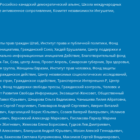
, Российско-канадский демократический альянс, Школа международных
е антивоенное сопротивление, Комитет независимости Ингушетии,
ты прав граждан Штаб, Институт права и публичной политики, Фонд
инициатива, Гражданский Союз, Хасдей Ерушалаим, Центр поддержки и
социально-информационных инициатив Действие, Благотворительный фонд
Так, Сова, центр Анна, Проект Апрель, Самарская губерния, Эра здоровья,
я группа, Женщины Евразии, Институт прав человека, Фонд защиты
Гражданское действие, Центр независимых социологических исследований,
стран, Гражданское содействие, Трансперенси Интернешнл-Р, Центр
н, Фонд поддержки свободы прессы, Гражданский контроль, Человек и
тут Развития Свободы Информации, Экозащита!-Женсовет, Общественный
й Павел Юрьевич, Шнырова Ольга Вадимовна, Чанышева Лилия Айратовна,
ин Сергей Георгиевич, Пивоваров Андрей Сергеевич, Аверин Виталий
вич, Каргалицкий Борис Юльевич, Созаев Валерий Валерьевич, Исламов
льевич, Верховский Александр Маркович, Пислакова-Паркер Марина
н Збигневич, Жемкова Елена Борисовна, Гудков Лев Дмитриевич,
й Алексеевич, Блинушов Андрей Юрьевич, Мосин Алексей Геннадьевич,
а, Баженова Светлана Куприяновна, Максимов Сергей Владимирович,