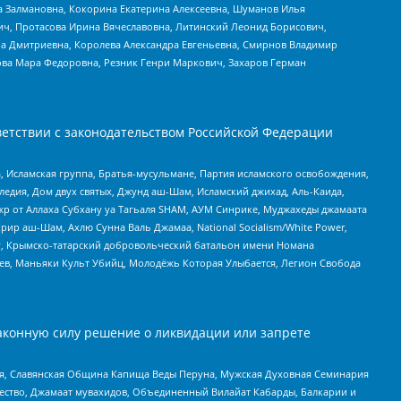
а Залмановна, Кокорина Екатерина Алексеевна, Шуманов Илья
ч, Протасова Ирина Вячеславовна, Литинский Леонид Борисович,
а Дмитриевна, Королева Александра Евгеньевна, Смирнов Владимир
ова Мара Федоровна, Резник Генри Маркович, Захаров Герман
етствии с законодательством Российской Федерации
 Исламская группа, Братья-мусульмане, Партия исламского освобождения,
едия, Дом двух святых, Джунд аш-Шам, Исламский джихад, Аль-Каида,
жр от Аллаха Субхану уа Тагьаля SHAM, АУМ Синрике, Муджахеды джамаата
рир аш-Шам, Ахлю Сунна Валь Джамаа, National Socialism/White Power,
рг, Крымско-татарский добровольческий батальон имени Номана
оев, Маньяки Культ Убийц, Молодёжь Которая Улыбается, Легион Свобода
аконную силу решение о ликвидации или запрете
ья, Славянская Община Капища Веды Перуна, Мужская Духовная Семинария
щество, Джамаат мувахидов, Объединенный Вилайат Кабарды, Балкарии и