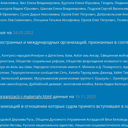
 Алексеевна, Закс Елена Владимировна, Буртина Елена Юрьевна, Гендель Людмил
рохоров Вадим Юрьевич, Шахова Елена Владимировна, Подузов Сергей Васильеви
й Ефимович, Сухих Дарья Николаевна, Орлов Олег Петрович, Добровольская Анн
нсон Лев Семенович, Локшина Татьяна Иосифовна, Орлов Олег Петрович, Поляк
ые на
24.03.2022
ностранных и международных организаций, признанных в соотв
нгресс народов Ичкерии и Дагестана, База, Асбат аль-Ансар, Священная война,
уркестана, Общество социальных реформ, Общество возрождения исламского насл
Нусра ли-Ахль аш-Шам, Народное ополчение имени К. Минина и Д. Пожарского, Ад
сломи, Террористическое сообщество Сеть, Катиба Таухид валь-Джихад, Хайят Тах
, Хатлонский джамаат, Мусульманская религиозная группа п. Кушкуль г. Оренбу
ная самооборона, Дуббайский джамаат, московская ячейка, Батал-Хаджи Белхор
organizacii-i-materialy.html
данные на
16.11.2023
анизаций в отношении которых судом принято вступившее в з
 Родовой Державы Русь, Община Духовного Управления Асгардской Веси Беловод
детели Иеговы, Русское национальное единство, Национал-социалистическое об