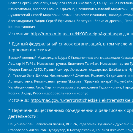
Беляев Сергей Иванович, Голубева Елена Николаевна, Ганнушкина Светлана
Вячеславович, Арапова Галина Юрьевна, Свечников Анатолий Мариевич, П
Лукашевский Сергей Маркович, Бахмин Вячеслав Иванович, Шабад Анатоли
Александрович, Вицин Сергей Ефимович, Золотухин Борис Андреевич, Леви
Константинович
Источник:
http://unro.minjust.ru/NKOForeignAgent.aspx
данн
* Единый федеральный список организаций, в том числе и
террористическими:
Высший военный Маджлисуль Шура Объединенных сил моджахедов Кавказа, Ко
Лашкар-И-Тайба, Исламская группа, Движение Талибан, Исламская партия Т
Имарат Кавказ, АБТО, Правый сектор, Исламское государство, Джабха аль-
Ат-Тавхида Валь-Джихад, Чистопольский Джамаат, Рохнамо ба суи давлати и
Артподготовка, Религиозная группа “Джамаат “Красный пахарь”, Колумбайн
Челебиджихана, Азов, Партия исламского возрождения Таджикистана, Народ
России, Айдар, Русский добровольческий корпус
Источник:
http://nac.gov.ru/terroristicheskie-i-ekstremistskie-
* Перечень общественных объединений и религиозных орг
деятельности:
Национал-большевистская партия, ВЕК РА, Рада земли Кубанской Духовно
Староверов-Инглингов, Нурджулар, К Богодержавию, Таблиги Джамаат, Сви