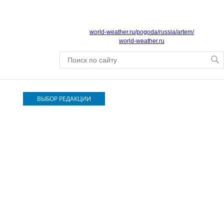
world-weather.ru/pogoda/russia/artem/
world-weather.ru
ВЫБОР РЕДАКЦИИ