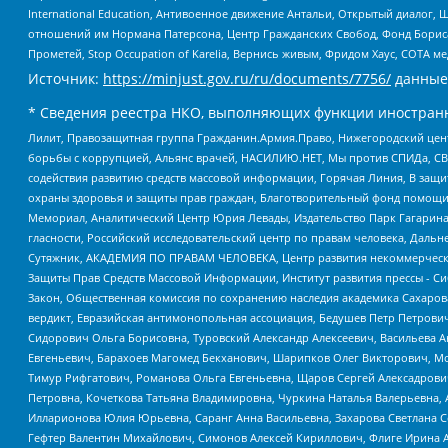
International Education, Антивоенное движение Антальи, Открытый диало
отношений им Нормана Патерсона, Центр Гражданских Свобод, Фонд Бориса
Прометей, Stop Occupation of Karelia, Вернись живым, Фридом Хаус, СОТА 
Источник:
https://minjust.gov.ru/ru/documents/7756/
данные
* Сведения реестра НКО, выполняющих функции иностранн
Лилит, Правозащитная группа Гражданин.Армия.Право, Нижегородский цент
борьбы с коррупцией, Альянс врачей, НАСИЛИЮ.НЕТ, Мы против СПИДа, СВЕ
содействия развитию средств массовой информации, Горячая Линия, В защ
охраны здоровья и защиты прав граждан, Благотворительный фонд помощи ос
Мемориал, Аналитический Центр Юрия Левады, Издательство Парк Гагарина
гласности, Российский исследовательский центр по правам человека, Даль
Сутяжник, АКАДЕМИЯ ПО ПРАВАМ ЧЕЛОВЕКА, Центр развития некоммерческих
Защиты Прав Средств Массовой Информации, Институт развития прессы - Си
Закон, Общественная комиссия по сохранению наследия академика Сахаров
вердикт, Евразийская антимонопольная ассоциация, Бедушев Петр Петрови
Сидорович Ольга Борисовна, Туровский Александр Алексеевич, Васильева А
Евгеньевич, Барахоев Магомед Бекханович, Шарипков Олег Викторович, М
Тимур Рифгатович, Романова Ольга Евгеньевна, Щаров Сергей Алексадрови
Петровна, Кочеткова Татьяна Владимировна, Чуркина Наталья Валерьевна, 
Илларионова Юлия Юрьевна, Саранг Анна Васильевна, Захарова Светлана 
Гефтер Валентин Михайлович, Симонов Алексей Кириллович, Флиге Ирина 