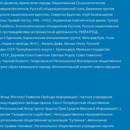
ден Дьявола, Армия воли народа, Национальная Социалистическая
роверов-Инглингов, Русский общенациональный союз, Движение против
усское национальное единство, Северное Братство, Клуб Болельщиков
а, Правый сектор, УНА - УНСО, Украинская повстанческая армия, Тризуб
 TulaSkins, Этнополитическое объединение Русские, Русское национальное
О противодействии экстремистской деятельности, РЕВТАТПОД,
ы и Единения, Каракольская инициативная группа, Автоград Крю, Союз
 Нация и свобода, W.H.С., Фалунь Дафа, Иртыш Ultras, Русский
ан СССР Прикубанского округа г. Краснодара, Мужское государство,
СССР, Держава Союз Советских Светлых Родов, Совет Советских
в, Черный Комитет, Татарстанское Региональное Всетатарское общественное
гресс ойрат-калмыцкого народа, Исполнительный комитет совета народных
евосточное общественное движение "Маяк", Санкт-Петербургская ЛГБТ-инициативная группа "Выход", Инициативная группа ЛГБТ+ "Реверс", Алексеев Андрей Викторович, Бекбулатова Таисия Львовна, Беляев Иван Михайлович, Владыкина Елена Сергеевна, Гельман Марат Александрович, Никульшина Вероника Юрьевна, Толоконникова Надежда Андреевна, Шендерович Виктор Анатольевич, Общество с ограниченной ответственностью "Данное сообщение", Общество с ограниченной ответственностью Издательский дом "Новая глава", Айнбиндер Александра Александровна, Московский комьюнити-центр для ЛГБТ+инициатив, Благотворительный фонд развития филантропии, Deutsche Welle (Германия, Kurt-Schumacher-Strasse 3, 53113 Bonn), Борзунова Мария Михайловна, Воробьев Виктор Викторович, Голубева Анна Львовна, Константинова Алла Михайловна, Малкова Ирина Владимировна, Мурадов Мурад Абдулгалимович, Осетинская Елизавета Николаевна, Понасенков Евгений Николаевич, Ганапольский Матвей Юрьевич, Киселев Евгений Алексеевич, Борухович Ирина Григорьевна, Дремин Иван Тимофеевич, Дубровский Дмитрий Викторович, Красноярская региональная общественная организация поддержки и развития альтернативных образовательных технологий и межкультурных коммуникаций "ИНТЕРРА", Маяковская Екатерина Алексеевна, Фейгин Марк Захарович, Филимонов Андрей Викторович, Дзугкоева Регина Николаевна, Доброхотов Роман Александрович, Дудь Юрий Александрович, Елкин Сергей Владимирович, Кругликов Кирилл Игоревич, Сабунаева Мария Леонидовна, Семенов Алексей Владимирович, Шаинян Карен Багратович, Шульман Екатерина Михайловна, Асафьев Артур Валерьевич, Вахштайн Виктор Семенович, Венедиктов Алексей Алексеевич, Лушникова Екатерина Евгеньевна, Волков Леонид Михайлович, Невзоров Александр Глебович, Пархоменко Сергей Борисович, Сироткин Ярослав Николаевич, Кара-Мурза Владимир Владимирович, Баранова Наталья Владимировна, Гозман Леонид Яковлевич, Кагарлицкий Борис Юльевич, Климарев Михаил Валерьевич, Милов Владимир Станиславович, Автономная некоммерческая организация Краснодарский центр современного искусства "Типография", Моргенштерн Алишер Тагирович, Соболь Любовь Эдуардовна, Общество с ограниченной ответственностью "ЛИЗА НОРМ", Каспаров Гарри Кимович, Ходорковский Михаил Борисович, Общество с ограниченной ответственностью "Апрельские тезисы", Данилович Ирина Брониславовна, Кашин Олег Владимирович, Петров Николай Владимирович, Пивоваров Алексей Владимирович, Соколов Михаил Владимирович, Цветкова Юлия Владимировна, Чичваркин Евгений Александрович, Комитет против пыток/Команда против пыток, Общество с ограниченной ответственностью "Первый научный", Общество с ограниченной ответственностью "Вертолет и ко", Белоцерковская Вероника Борисовна, Кац Максим Евгеньевич, Лазарева Татьяна Юрьевна, Шаведдинов Руслан Табризович, Яшин Илья Валерьевич, Общество с ограниченной ответственностью "Иноагент ААВ", Алешковский Дмитрий Петрович, Альбац Евгения Марковна, Быков Дмитрий Львович, Галямина Юлия Евгеньевна, Лойко Сергей Леонидович, Мартынов Кирилл Константинович, Медведев Сергей Александрович, Крашенинников Федор Геннадиевич, Гордеева Катерина Вл