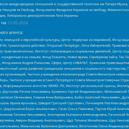
г, Школа международных отношений и государственной политики им Питера Мунка
 Немцова за Свободу, Фонд имени Фридриха Науманна за свободу, Феминистско
медиа, Либерально-демократическая Лига Украины
 на
13.05.2024
ого агента:
р немецкой и европейской культуры, Центр гендерных исследований, Фонд защи
ЧА, Гуманитарное действие, Открытый Петербург, Лига Избирателей, Правовая 
иту прав заключенных, Институт глобализации и социальных движений, Центр 
ужденным и их семьям, Фонд Тольятти, Новое время, Серебряная тайга, Так-Так-
, Фонд имени Андрея Рылькова, Сфера, Центр СИБАЛЬТ, Уральская правозащитна
невосточный центр развития гражданских инициатив и социального партнерства, 
 организаций, Частное учреждение в Калининграде Совета Министров северных 
бирь, Частное учреждение в Санкт-Петербурге Совета Министров Северных Стра
а, Информационное агентство МЕМО. РУ, Институт региональной прессы, Инсти
ч, Дзугкоева Регина Николаевна, Кривенко Сергей Владимирович, Милославски
настасия Евгеньевна, Ривина Анна Валерьевна, Бойко Анатолий Николаевич, Дуг
ошель Ирина Ароновна, Шведов Григорий Сергеевич, Пономарев Лев Александро
ч, Цирульников Борис Альбертович, Гасан Ольга Павловна, Паутов Юрий Анато
Акимова Татьяна Николаевна, Золотарева Екатерина Александровна, Рачинский Я
Сергеевна, Аверин Владимир Анатольевич, Щур Татьяна Михайловна, Щур Никола
Анатольевна, Мельникова Валентина Дмитриевна, Вититинова Елена Владимировн