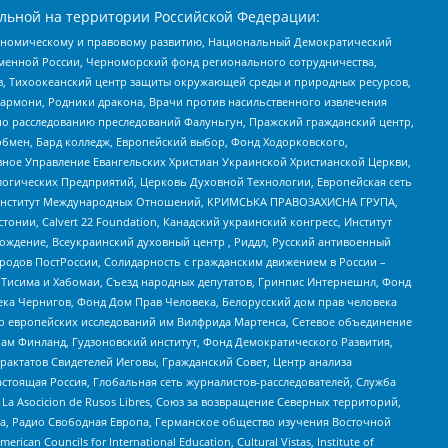
льной на территории Российской Федерации:
кономическому и правовому развитию, Национальный Демократический
менной России, Черноморский фонд регионального сотрудничества,
, Тихоокеанский центр защиты окружающей среды и природных ресурсов,
 Хармони, Родники дракона, Врачи против насильственного извлечения
по расследованию преследований Фалуньгун, Пражский гражданский центр,
бмен, Бард колледж, Европейский выбор, Фонд Ходорковского,
ное Управление Евангельских Христиан Украинской Христианской Церкви,
огических Предприятий, Церковь Духовной Технологии, Европейская сеть
ий Институт Международных Отношений, КРИМСЬКА ПРАВОЗАХИСНА ГРУПА,
стонии, Calvert 22 Foundation, Канадский украинский конгресс, Институт
ждение, Всеукраинский духовный центр , Риддл, Русский антивоенный
ародов ПостРоссии, Солидарность с гражданским движением в России –
в Тисима и Хабомаи, Съезд народных депутатов, Гринпис Интернешнл, Фонд
ека Чернигов, Фонд Дом Прав Человека, Белорусский дом прав человека
нтр европейских исследований им Вилфрида Мартенса, Сетевое объединение
Чам Финланд, Гудзоновский институт, Фонд Демократического Развития,
актатов Свидетелей Иеговы, Гражданский Совет, Центр анализа
астоящая Россия, Глобальная сеть журналистов-расследователей, Служба
a Asocicion de Rusos Libres, Союз за возвращение Северных территорий,
еста, Радио Свободная Европа, Германское общество изучения Восточной
ouncils for International Education, Cultural Vistas, Institute of