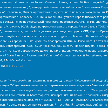
истическая рабочая партия России, Славянский союз, Формат-18, Благородный Ор
ациональное единство, Древнерусской Инглистической церкви Православных Ста
ных объединениях, Омская организация общественного политического движения Р
рганизация п. Боровский, Община Коренного Русского народа Щелковского район
гиозное объединение последователей инглиизма, Народная Социальная Инициатива,
 г. Астрахани, ВОЛЯ, Меджлис крымскотатарского народа, Рубеж Севера, ТОЙС, 
6, Независимость, Фирма, Молодежная правозащитная группа МПГ, Курсом Правд
ая республика Русь, Арестантское уголовное единство, Башкорт, Нация и свобода,
орьбы с коррупцией, Фонд защиты прав граждан, Штабы Навального, Совет гражд
ный совет граждан РСФСР СССР Архангельской области, Проект Штурм, Граждане 
tsApp, СИЧ-С14, Добровольческое Движение Организации украинских националисто
ный Совет Татарской Автономной Советской Социалистической Республики, Кон
БТ, Я.МЫ Сергей Фургал
 на
03.05.2024
мная некоммерческая организация "Центр по работе с проблемой насилия "НАСИЛИЮ.НЕТ", Межрегиональный профессиональный союз работников здравоохранения "Альянс врачей", Юридическое лицо, зарегистрированное в Латвийской Республике, SIA "Medusa Project" (регистрационный номер 40103797863, дата регистрации 10.06.2014), Некоммерческая организация "Фонд по борьбе с коррупцией", Автономная некоммерческая организация "Институт права и публичной политики", Баданин Роман Сергеевич, Гликин Максим Александрович, Железнова Мария Михайловна, Лукьянова Юлия Сергеевна, Маетная Елизавета Витальевна, Маняхин Петр Борисович, Чуракова Ольга Владимировна, Ярош Юлия Петровна, Юридическое лицо "The Insider SIA", зарегистрированное в Риге, Латвийская Республика (дата регистрации 26.06.2015), являющееся администратором доменного имени интернет-издания "The Insider SIA", https://theins.ru, Постернак Алексей Евгеньевич, Рубин Михаил Аркадьевич, Анин Роман Александрович, Юридическое лицо Istories fonds, зарегистрированное в Латвийской Республике (регистрационный номер 50008295751, дата регистрации 24.02.2020), Великовский Дмитрий Александрович, Долинина Ирина Николаевна, Мароховская Алеся Алексеевна, Шлейнов Роман Юрьевич, Шмагун Олеся Валентиновна, Общество с ограниченной ответственностью "Альтаир 2021", Общество с ограниченной ответственностью "Вега 2021", Общество с ограниченной ответственностью "Главный редактор 2021", Общество с ограниченной ответственностью "Ромашки монолит", Важенков Артем Валерьевич, Ивановская областная общественная организация "Центр гендерных исследований", Гурман Юрий Альбертович, Медиапроект "ОВД-Инфо", Егоров Владимир Владимирович, Жилинский Владимир Александрович, Общество с ограниченной ответственностью "ЗП", Иванова София Юрьевна, Карезина Инна Павловна, Кильтау Екатерина Викторовна, Петров Алексей Викторович, Пискунов Сергей Евгеньевич, Смирнов Сергей Сергеевич, Тихонов Михаил Сергеевич, Общество с ограниченной ответственностью "ЖУРНАЛИСТ-ИНОСТРАННЫЙ АГЕНТ", Арапова Галина Юрьевна, Вольтская Татьяна Анатольевна, Американская компания "Mason G.E.S. Anonymous Foundation" (США), являющаяся владельцем интернет-издания https://mnews.world/, Компания "Stichting Bellingcat", зарегистрированная в Нидерландах (дата регистрации 11.07.2018), Захаров Андрей Вячеславович, Клепиковская Екатерина Дмитриевна, Общество с ограниченной ответственностью "МЕМО", Перл Роман Александрович, Симонов Евгений Алексеевич, Соловьева Елена Анатольевна, Сотников Даниил Владимирович, Сурначева Елизавета Дмитриевна, Автономная некоммерческая организация по защите прав человека и информированию населения "Якутия – Наше Мнение", Общество с ограниченной ответственностью "Москоу диджитал медиа", с 26.01.2023 Общество с ограниченной ответственностью "Чайка Белые сады", Ветошкина Валерия Валерьевна, Заговора Максим Александрович, Межрегиональное общественное движение "Российская ЛГБТ - сеть", Оленичев Максим Владимирович, Павлов Иван Юрьевич, Скворцова Елена Сергеевна, Общество с ограниченной ответственностью "Как бы инагент", Кочетков Игорь Викторович, Общество с ограниченной ответственностью "Честные выборы", Еланчик Олег Александрович, Общество с ограниченной ответственностью "Нобелевский призыв", Гималова Регина Эмилевна, Григорьев Андрей Валерьевич, Григорьева Алина Александровна, Ассоциация по содействию защите прав призывников, альтернативнослужащих и военнослужащих "Правозащитная группа "Гражданин.Армия.Право", Хисамова Регина Фаритовна, Автономная некоммерческая организация по реализации социально-правовых программ "Лилит", Дальн