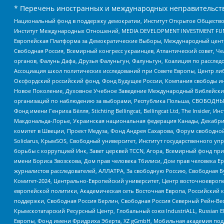
* Перечень иностранных и международных неправительств
Национальный фонд в поддержку демократии, Институт Открытое Общество
Институт Международных Отношений, MEDIA DEVELOPMENT INVESTMENT FUND,
Европейская Платформа за Демократические Выборы, Международный цент
Свободная Россия, Всемирный конгресс украинцев, Атлантический совет, Ч
органов, Фалунь Дафа, Друзья Фалуньгун, Фалуньгун, Коалиция по рассле
Ассоциация школ политических исследований при Совете Европы, Центр ли
Оксфордский российский фонд, Фонд Будущее России, Компания свободы ин
Новое Поколение, Духовное Учебное Заведение Международный Библейский
организаций по наблюдению за выборами, Республика Польша, СВОБОДНЫЙ
Фонд имени Генриха Бёлля, Stichting Bellingcat, Bellingcat Ltd, The Inside
Макдональда-Лорье, Украинская национальная федерация Канады, Декабрис
комитет в Швеции, Проект Медуза, Фонд Андрея Сахарова, Форум свободной 
Solidarus, КрымSOS, Свободный университет, Институт государственного у
борьбы с коррупцией Инк, Завет церквей TCCN, Агора, Всемирный фонд при
имени Бориса Звозскова, Дом прав человека Тбилиси, Дом прав человека Ер
журналистов расследователей, АЛЛАТРА, За свободную Россию, Свободная Б
Комитет-2024, Центрально-Европейский университет, Центр восточноевроп
европейской политики, Академическая сеть Восточная Европа, Российский к
поддержки, Свободная Россия Берлин, Свободная Россия Северный Рейн-Вест
Крымскотатарский Ресурсный Центр, Глобальный союз IndustriALL, Russian E
Европы, Фонд имени Фридриха Эберта, XZ gGmbH, Мобильная академия поддержк