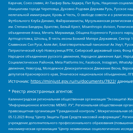
Карачая, Союз славян, Ат-Такфир Валь-Хиджра, Пит Буль, Национал-социал
Инициатива города Череповца, Духовно-Родовая Держава Русь, Русское н
нелегальной иммиграции, Кровь и Честь, О свободе совести и о религиоз
Футбольного Клуба Динамо, Файзрахманисты, Мусульманская религиозная о
им. Степана Бандеры, Братство, Белый Крест, Misanthropic division, Рели
объединение Атака, Мечеть Мирмамеда, Община Коренного Русского народа
Артподготовка, Штольц, В честь иконы Божией Матери Державная, Сектор 1
Славянских Сил Руси, Алля-Аят, Благотворительный пансионат Ак Умут, Русск
Патриотический клуб-Новокузнецк/РПК, Сибирский державный союз, Фонд б
Народное объединение русского движения, Народное движение Адат, Народ
Социалистических Районов, Meta Platforms Inc, Facebook, Instagram, Wha
движение, Невоград, Молодежное Демократическое Движение Весна, Верхов
депутатов Красноярского края, Этническое национальное объединение, ЛГ
Источник:
https://minjust.gov.ru/ru/documents/7822/
данные
* Реестр иностранных агентов:
Калининградская региональная общественная организация "Экозащита!-Женсовет", Фонд содействия защите прав и свобод граждан "Общественный вердикт", Фонд "Институт Развития Свободы Информации", Частное учреждение "Информационное агентство МЕМО. РУ", Региональная общественная организация "Общественная комиссия по сохранению наследия академика Сахарова", Фонд поддержки свободы прессы, Санкт-Петербургская общественная правозащитная организация "Гражданский контроль", Межрегиональная общественная организация "Информационно-просветительский центр "Мемориал", Региональный Фонд "Центр Защиты Прав Средств Массовой Информации", с 05.12.2023 Фонд "Центр Защиты Прав Средств массовой информации", Региональная общественная благотворительная организация помощи беженцам и мигрантам "Гражданское содействие", Негосударственное образовательное учреждение дополнительного профессионального образования (повышение квалификации) специалистов "АКАДЕМИЯ ПО ПРАВАМ ЧЕЛОВЕКА", Свердловская региональная общественная организация "Сутяжник", Автономная некоммерческая организация "Центр независимых социологических исследований", Союз общественных объединений "Российский исследовательский центр по правам человека", Региональное общественное учреждение научно-информационный центр "МЕМОРИАЛ", Некоммерческая организация "Фонд защиты гласности", Автономная некоммерческая организация "Институт прав человека", Городская общественная организация "Екатеринбургское общество "МЕМОРИАЛ", Городская общественная организация "Рязанское историко-просветительское и правозащитное общество "Мемориал" (Рязанский Мемориал), Челябинский региональный орган общественной самодеятельности – женское общественное объединение "Женщины Евразии", Челябинский региональный орган общественной самодеятельности "Уральская правозащитная группа", Фонд содействия защите здоровья и социальной справедливости имени Андрея Рылькова, Автономная Некоммерческая Организация "Аналитический Центр Юрия Левады", Автономная некоммерческая организация социальной поддержки населения "Проект Апрель", Региональная общественная организация помощи женщинам и детям, находящимся в кризисной ситуации "Информационно-методический центр "Анна", Фонд содействия развитию массовых коммуникаций и правовому просвещению "Так-так-Так", Фонд содействия устойчивому развитию "Серебряная тайга", Свердловский региональный общественный фонд социальных проектов "Новое время", "Idel.Реалии", Кавказ.Реалии, Крым.Реалии, Телеканал Настоящее Время, Татаро-башкирская служба Радио Свобода (Azatliq Radiosi), Радио Свободная Европа/Радио Свобода (PCE/PC), "Сибирь.Реалии", "Фактограф", Благотворительный фонд помощи осужденным и их семьям, Автономная некоммерческая организация "Институт глобализации и социальных движений", Фонд "В защиту прав заключенных", Частное учреждение "Центр поддержки и содействия развитию средств массовой информации", Пензенский региональный общественный благотворительный фонд "Гражданский союз", "Север.Реалии", Некоммерческая организация Фонд "Правовая инициатива", Общество с ограниченной ответственностью "Радио Свободная Европа/Радио Свобода", Чешское информационное агентство "MEDIUM-ORIENT", Красноярская региональная общественная организация "Мы против СПИДа", Камалягин Денис Николаевич, Маркелов Сергей Евгеньевич, Пономарев Лев Александрович, Савицкая Людмила Алексеевна, Автоно