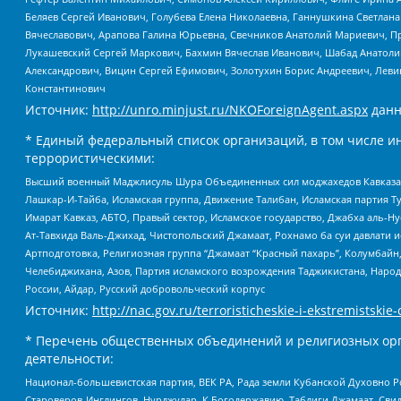
Беляев Сергей Иванович, Голубева Елена Николаевна, Ганнушкина Светлана
Вячеславович, Арапова Галина Юрьевна, Свечников Анатолий Мариевич, П
Лукашевский Сергей Маркович, Бахмин Вячеслав Иванович, Шабад Анатоли
Александрович, Вицин Сергей Ефимович, Золотухин Борис Андреевич, Леви
Константинович
Источник:
http://unro.minjust.ru/NKOForeignAgent.aspx
данн
* Единый федеральный список организаций, в том числе и
террористическими:
Высший военный Маджлисуль Шура Объединенных сил моджахедов Кавказа, Ко
Лашкар-И-Тайба, Исламская группа, Движение Талибан, Исламская партия Т
Имарат Кавказ, АБТО, Правый сектор, Исламское государство, Джабха аль-
Ат-Тавхида Валь-Джихад, Чистопольский Джамаат, Рохнамо ба суи давлати и
Артподготовка, Религиозная группа “Джамаат “Красный пахарь”, Колумбайн
Челебиджихана, Азов, Партия исламского возрождения Таджикистана, Народ
России, Айдар, Русский добровольческий корпус
Источник:
http://nac.gov.ru/terroristicheskie-i-ekstremistskie-
* Перечень общественных объединений и религиозных орг
деятельности:
Национал-большевистская партия, ВЕК РА, Рада земли Кубанской Духовно
Староверов-Инглингов, Нурджулар, К Богодержавию, Таблиги Джамаат, Сви