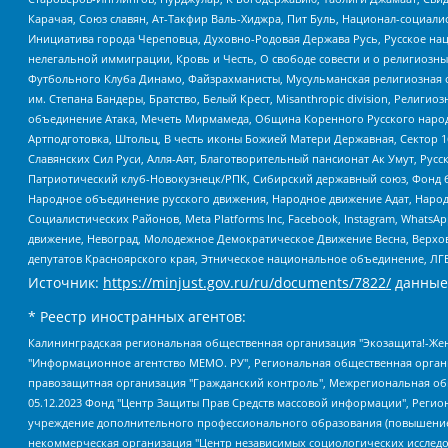
Карачая, Союз славян, Ат-Такфир Валь-Хиджра, Пит Буль, Национал-социал
Инициатива города Череповца, Духовно-Родовая Держава Русь, Русское н
нелегальной иммиграции, Кровь и Честь, О свободе совести и о религиоз
Футбольного Клуба Динамо, Файзрахманисты, Мусульманская религиозная о
им. Степана Бандеры, Братство, Белый Крест, Misanthropic division, Рели
объединение Атака, Мечеть Мирмамеда, Община Коренного Русского народа
Артподготовка, Штольц, В честь иконы Божией Матери Державная, Сектор 1
Славянских Сил Руси, Алля-Аят, Благотворительный пансионат Ак Умут, Русск
Патриотический клуб-Новокузнецк/РПК, Сибирский державный союз, Фонд б
Народное объединение русского движения, Народное движение Адат, Народ
Социалистических Районов, Meta Platforms Inc, Facebook, Instagram, Wha
движение, Невоград, Молодежное Демократическое Движение Весна, Верхов
депутатов Красноярского края, Этническое национальное объединение, ЛГ
Источник:
https://minjust.gov.ru/ru/documents/7822/
данные
* Реестр иностранных агентов:
Калининградская региональная общественная организация "Экозащита!-Женсовет", Фонд содействия защите прав и свобод граждан "Общественный вердикт", Фонд "Институт Развития Свободы Информации", Частное учреждение "Информационное агентство МЕМО. РУ", Региональная общественная организация "Общественная комиссия по сохранению наследия академика Сахарова", Фонд поддержки свободы прессы, Санкт-Петербургская общественная правозащитная организация "Гражданский контроль", Межрегиональная общественная организация "Информационно-просветительский центр "Мемориал", Региональный Фонд "Центр Защиты Прав Средств Массовой Информации", с 05.12.2023 Фонд "Центр Защиты Прав Средств массовой информации", Региональная общественная благотворительная организация помощи беженцам и мигрантам "Гражданское содействие", Негосударственное образовательное учреждение дополнительного профессионального образования (повышение квалификации) специалистов "АКАДЕМИЯ ПО ПРАВАМ ЧЕЛОВЕКА", Свердловская региональная общественная организация "Сутяжник", Автономная некоммерческая организация "Центр независимых социологических исследований", Союз общественных объединений "Российский исследовательский центр по правам человека", Региональное общественное учреждение научно-информационный центр "МЕМОРИАЛ", Некоммерческая организация "Фонд защиты гласности", Автономная некоммерческая организация "Институт прав человека", Городская общественная организация "Екатеринбургское общество "МЕМОРИАЛ", Городская общественная организация "Рязанское историко-просветительское и правозащитное общество "Мемориал" (Рязанский Мемориал), Челябинский региональный орган общественной самодеятельности – женское общественное объединение "Женщины Евразии", Челябинский региональный орган общественной самодеятельности "Уральская правозащитная группа", Фонд содействия защите здоровья и социальной справедливости имени Андрея Рылькова, Автономная Некоммерческая Организация "Аналитический Центр Юрия Левады", Автономная некоммерческая организация социальной поддержки населения "Проект Апрель", Региональная общественная организация помощи женщинам и детям, находящимся в кризисной ситуации "Информационно-методический центр "Анна", Фонд содействия развитию массовых коммуникаций и правовому просвещению "Так-так-Так", Фонд содействия устойчивому развитию "Серебряная тайга", Свердловский региональный общественный фонд социальных проектов "Новое время", "Idel.Реалии", Кавказ.Реалии, Крым.Реалии, Телеканал Настоящее Время, Татаро-башкирская служба Радио Свобода (Azatliq Radiosi), Радио Свободная Европа/Радио Свобода (PCE/PC), "Сибирь.Реалии", "Фактограф", Благотворительный фонд помощи осужденным и их семьям, Автономная некоммерческая организация "Институт глобализации и социальных движений", Фонд "В защиту прав заключенных", Частное учреждение "Центр поддержки и содействия развитию средств массовой информации", Пензенский региональный общественный благотворительный фонд "Гражданский союз", "Север.Реалии", Некоммерческая организация Фонд "Правовая инициатива", Общество с ограниченной ответственностью "Радио Свободная Европа/Радио Свобода", Чешское информационное агентство "MEDIUM-ORIENT", Красноярская региональная общественная организация "Мы против СПИДа", Камалягин Денис Николаевич, Маркелов Сергей Евгеньевич, Пономарев Лев Александрович, Савицкая Людмила Алексеевна, Автоно