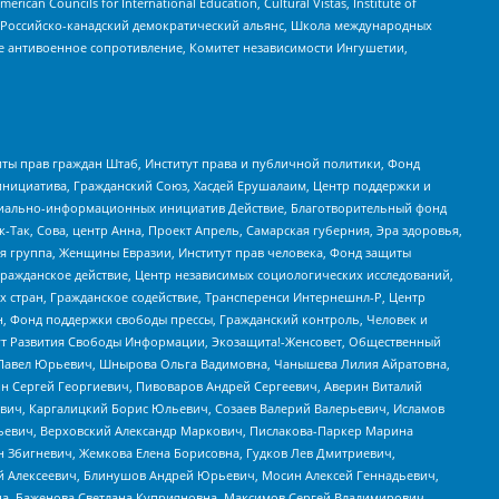
ouncils for International Education, Cultural Vistas, Institute of
, Российско-канадский демократический альянс, Школа международных
е антивоенное сопротивление, Комитет независимости Ингушетии,
ты прав граждан Штаб, Институт права и публичной политики, Фонд
инициатива, Гражданский Союз, Хасдей Ерушалаим, Центр поддержки и
социально-информационных инициатив Действие, Благотворительный фонд
Так, Сова, центр Анна, Проект Апрель, Самарская губерния, Эра здоровья,
я группа, Женщины Евразии, Институт прав человека, Фонд защиты
Гражданское действие, Центр независимых социологических исследований,
стран, Гражданское содействие, Трансперенси Интернешнл-Р, Центр
н, Фонд поддержки свободы прессы, Гражданский контроль, Человек и
тут Развития Свободы Информации, Экозащита!-Женсовет, Общественный
й Павел Юрьевич, Шнырова Ольга Вадимовна, Чанышева Лилия Айратовна,
ин Сергей Георгиевич, Пивоваров Андрей Сергеевич, Аверин Виталий
вич, Каргалицкий Борис Юльевич, Созаев Валерий Валерьевич, Исламов
льевич, Верховский Александр Маркович, Пислакова-Паркер Марина
н Збигневич, Жемкова Елена Борисовна, Гудков Лев Дмитриевич,
й Алексеевич, Блинушов Андрей Юрьевич, Мосин Алексей Геннадьевич,
а, Баженова Светлана Куприяновна, Максимов Сергей Владимирович,