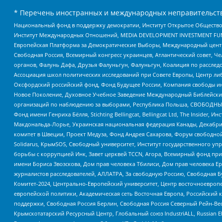
* Перечень иностранных и международных неправительств
Национальный фонд в поддержку демократии, Институт Открытое Общество
Институт Международных Отношений, MEDIA DEVELOPMENT INVESTMENT FUND,
Европейская Платформа за Демократические Выборы, Международный цент
Свободная Россия, Всемирный конгресс украинцев, Атлантический совет, Ч
органов, Фалунь Дафа, Друзья Фалуньгун, Фалуньгун, Коалиция по рассле
Ассоциация школ политических исследований при Совете Европы, Центр ли
Оксфордский российский фонд, Фонд Будущее России, Компания свободы ин
Новое Поколение, Духовное Учебное Заведение Международный Библейский
организаций по наблюдению за выборами, Республика Польша, СВОБОДНЫЙ
Фонд имени Генриха Бёлля, Stichting Bellingcat, Bellingcat Ltd, The Inside
Макдональда-Лорье, Украинская национальная федерация Канады, Декабрис
комитет в Швеции, Проект Медуза, Фонд Андрея Сахарова, Форум свободной 
Solidarus, КрымSOS, Свободный университет, Институт государственного у
борьбы с коррупцией Инк, Завет церквей TCCN, Агора, Всемирный фонд при
имени Бориса Звозскова, Дом прав человека Тбилиси, Дом прав человека Ер
журналистов расследователей, АЛЛАТРА, За свободную Россию, Свободная Б
Комитет-2024, Центрально-Европейский университет, Центр восточноевроп
европейской политики, Академическая сеть Восточная Европа, Российский к
поддержки, Свободная Россия Берлин, Свободная Россия Северный Рейн-Вест
Крымскотатарский Ресурсный Центр, Глобальный союз IndustriALL, Russian E