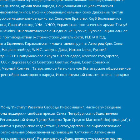
ден Дьявола, Армия воли народа, Национальная Социалистическая
роверов-Инглингов, Русский общенациональный союз, Движение против
усское национальное единство, Северное Братство, Клуб Болельщиков
а, Правый сектор, УНА - УНСО, Украинская повстанческая армия, Тризуб
 TulaSkins, Этнополитическое объединение Русские, Русское национальное
О противодействии экстремистской деятельности, РЕВТАТПОД,
ы и Единения, Каракольская инициативная группа, Автоград Крю, Союз
 Нация и свобода, W.H.С., Фалунь Дафа, Иртыш Ultras, Русский
ан СССР Прикубанского округа г. Краснодара, Мужское государство,
СССР, Держава Союз Советских Светлых Родов, Совет Советских
в, Черный Комитет, Татарстанское Региональное Всетатарское общественное
гресс ойрат-калмыцкого народа, Исполнительный комитет совета народных
евосточное общественное движение "Маяк", Санкт-Петербургская ЛГБТ-инициативная группа "Выход", Инициативная группа ЛГБТ+ "Реверс", Алексеев Андрей Викторович, Бекбулатова Таисия Львовна, Беляев Иван Михайлович, Владыкина Елена Сергеевна, Гельман Марат Александрович, Никульшина Вероника Юрьевна, Толоконникова Надежда Андреевна, Шендерович Виктор Анатольевич, Общество с ограниченной ответственностью "Данное сообщение", Общество с ограниченной ответственностью Издательский дом "Новая глава", Айнбиндер Александра Александровна, Московский комьюнити-центр для ЛГБТ+инициатив, Благотворительный фонд развития филантропии, Deutsche Welle (Германия, Kurt-Schumacher-Strasse 3, 53113 Bonn), Борзунова Мария Михайловна, Воробьев Виктор Викторович, Голубева Анна Львовна, Константинова Алла Михайловна, Малкова Ирина Владимировна, Мурадов Мурад Абдулгалимович, Осетинская Елизавета Николаевна, Понасенков Евгений Николаевич, Ганапольский Матвей Юрьевич, Киселев Евгений Алексеевич, Борухович Ирина Григорьевна, Дремин Иван Тимофеевич, Дубровский Дмитрий Викторович, Красноярская региональная общественная организация поддержки и развития альтернативных образовательных технологий и межкультурных коммуникаций "ИНТЕРРА", Маяковская Екатерина Алексеевна, Фейгин Марк Захарович, Филимонов Андрей Викторович, Дзугкоева Регина Николаевна, Доброхотов Роман Александрович, Дудь Юрий Александрович, Елкин Сергей Владимирович, Кругликов Кирилл Игоревич, Сабунаева Мария Леонидовна, Семенов Алексей Владимирович, Шаинян Карен Багратович, Шульман Екатерина Михайловна, Асафьев Артур Валерьевич, Вахштайн Виктор Семенович, Венедиктов Алексей Алексеевич, Лушникова Екатерина Евгеньевна, Волков Леонид Михайлович, Невзоров Александр Глебович, Пархоменко Сергей Борисович, Сироткин Ярослав Николаевич, Кара-Мурза Владимир Владимирович, Баранова Наталья Владимировна, Гозман Леонид Яковлевич, Кагарлицкий Борис Юльевич, Климарев Михаил Валерьевич, Милов Владимир Станиславович, Автономная некоммерческая организация Краснодарский центр современного искусства "Типография", Моргенштерн Алишер Тагирович, Соболь Любовь Эдуардовна, Общество с ограниченной ответственностью "ЛИЗА НОРМ", Каспаров Гарри Кимович, Ходорковский Михаил Борисович, Общество с ограниченной ответственностью "Апрельские тезисы", Данилович Ирина Брониславовна, Кашин Олег Владимирович, Петров Николай Владимирович, Пивоваров Алексей Владимирович, Соколов Михаил Владимирович, Цветкова Юлия Владимировна, Чичваркин Евгений Александрович, Комитет против пыток/Команда против пыток, Общество с ограниченной ответственностью "Первый научный", Общество с ограниченной ответственностью "Вертолет и ко", Белоцерковская Вероника Борисовна, Кац Максим Евгеньевич, Лазарева Татьяна Юрьевна, Шаведдинов Руслан Табризович, Яшин Илья Валерьевич, Общество с ограниченной ответственностью "Иноагент ААВ", Алешковский Дмитрий Петрович, Альбац Евгения Марковна, Быков Дмитрий Львович, Галямина Юлия Евгеньевна, Лойко Сергей Леонидович, Мартынов Кирилл Константинович, Медведев Сергей Александрович, Крашенинников Федор Геннадиевич, Гордеева Катерина Вл