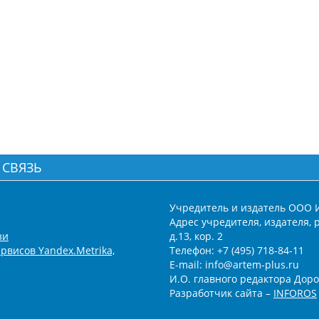
 СВЯЗЬ
Учредитель и издатель ООО 
Адрес учредителя, издателя, р
зи
д.13, кор. 2
рвисов Yandex.Metrika,
Телефон: +7 (495) 718-84-11
E-mail: info@artem-plus.ru
И.О. главного редактора Доро
Разработчик сайта –
INFOROS