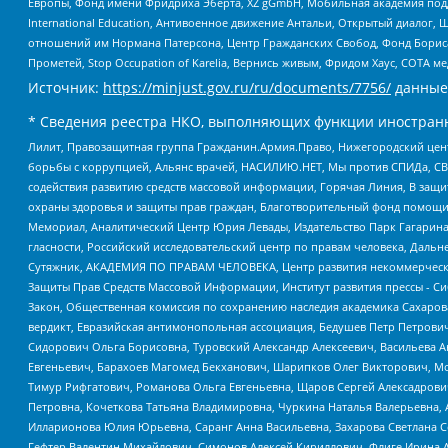
Европы, Фонд имени Фридриха Эберта, XZ gGmbH, Мобильная академия поддержк
International Education, Антивоенное движение Антальи, Открытый диало
отношений им Нормана Патерсона, Центр Гражданских Свобод, Фонд Бориса
Прометей, Stop Occupation of Karelia, Вернись живым, Фридом Хаус, СОТА 
Источник:
https://minjust.gov.ru/ru/documents/7756/
данные
* Сведения реестра НКО, выполняющих функции иностранн
Лилит, Правозащитная группа Гражданин.Армия.Право, Нижегородский цент
борьбы с коррупцией, Альянс врачей, НАСИЛИЮ.НЕТ, Мы против СПИДа, СВЕ
содействия развитию средств массовой информации, Горячая Линия, В защ
охраны здоровья и защиты прав граждан, Благотворительный фонд помощи ос
Мемориал, Аналитический Центр Юрия Левады, Издательство Парк Гагарина
гласности, Российский исследовательский центр по правам человека, Даль
Сутяжник, АКАДЕМИЯ ПО ПРАВАМ ЧЕЛОВЕКА, Центр развития некоммерческих
Защиты Прав Средств Массовой Информации, Институт развития прессы - Си
Закон, Общественная комиссия по сохранению наследия академика Сахаров
вердикт, Евразийская антимонопольная ассоциация, Бедушев Петр Петрови
Сидорович Ольга Борисовна, Туровский Александр Алексеевич, Васильева А
Евгеньевич, Барахоев Магомед Бекханович, Шарипков Олег Викторович, М
Тимур Рифгатович, Романова Ольга Евгеньевна, Щаров Сергей Алексадрови
Петровна, Кочеткова Татьяна Владимировна, Чуркина Наталья Валерьевна, 
Илларионова Юлия Юрьевна, Саранг Анна Васильевна, Захарова Светлана 
Гефтер Валентин Михайлович, Симонов Алексей Кириллович, Флиге Ирина 