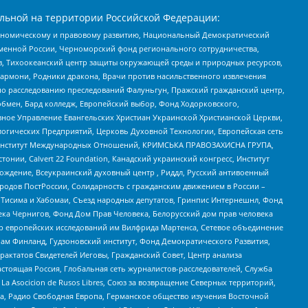
льной на территории Российской Федерации:
кономическому и правовому развитию, Национальный Демократический
менной России, Черноморский фонд регионального сотрудничества,
, Тихоокеанский центр защиты окружающей среды и природных ресурсов,
 Хармони, Родники дракона, Врачи против насильственного извлечения
по расследованию преследований Фалуньгун, Пражский гражданский центр,
бмен, Бард колледж, Европейский выбор, Фонд Ходорковского,
ное Управление Евангельских Христиан Украинской Христианской Церкви,
огических Предприятий, Церковь Духовной Технологии, Европейская сеть
ий Институт Международных Отношений, КРИМСЬКА ПРАВОЗАХИСНА ГРУПА,
стонии, Calvert 22 Foundation, Канадский украинский конгресс, Институт
ждение, Всеукраинский духовный центр , Риддл, Русский антивоенный
ародов ПостРоссии, Солидарность с гражданским движением в России –
в Тисима и Хабомаи, Съезд народных депутатов, Гринпис Интернешнл, Фонд
ека Чернигов, Фонд Дом Прав Человека, Белорусский дом прав человека
нтр европейских исследований им Вилфрида Мартенса, Сетевое объединение
Чам Финланд, Гудзоновский институт, Фонд Демократического Развития,
актатов Свидетелей Иеговы, Гражданский Совет, Центр анализа
астоящая Россия, Глобальная сеть журналистов-расследователей, Служба
a Asocicion de Rusos Libres, Союз за возвращение Северных территорий,
еста, Радио Свободная Европа, Германское общество изучения Восточной