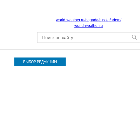
world-weather.ru/pogoda/russia/artem/
world-weather.ru
ВЫБОР РЕДАКЦИИ