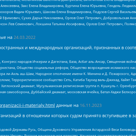
 Алексеевна, Закс Елена Владимировна, Буртина Елена Юрьевна, Гендель Людмил
рохоров Вадим Юрьевич, Шахова Елена Владимировна, Подузов Сергей Васильеви
й Ефимович, Сухих Дарья Николаевна, Орлов Олег Петрович, Добровольская Анн
нсон Лев Семенович, Локшина Татьяна Иосифовна, Орлов Олег Петрович, Поляк
ые на
24.03.2022
ностранных и международных организаций, признанных в соотв
нгресс народов Ичкерии и Дагестана, База, Асбат аль-Ансар, Священная война,
уркестана, Общество социальных реформ, Общество возрождения исламского насл
Нусра ли-Ахль аш-Шам, Народное ополчение имени К. Минина и Д. Пожарского, Ад
сломи, Террористическое сообщество Сеть, Катиба Таухид валь-Джихад, Хайят Тах
, Хатлонский джамаат, Мусульманская религиозная группа п. Кушкуль г. Оренбу
ная самооборона, Дуббайский джамаат, московская ячейка, Батал-Хаджи Белхор
organizacii-i-materialy.html
данные на
16.11.2023
анизаций в отношении которых судом принято вступившее в з
 Родовой Державы Русь, Община Духовного Управления Асгардской Веси Беловод
детели Иеговы, Русское национальное единство, Национал-социалистическое об