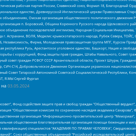
истическая рабочая партия России, Славянский союз, Формат-18, Благородный Ор
ациональное единство, Древнерусской Инглистической церкви Православных Ста
ных объединениях, Омская организация общественного политического движения Р
рганизация п. Боровский, Община Коренного Русского народа Щелковского район
гиозное объединение последователей инглиизма, Народная Социальная Инициатива,
 г. Астрахани, ВОЛЯ, Меджлис крымскотатарского народа, Рубеж Севера, ТОЙС, 
6, Независимость, Фирма, Молодежная правозащитная группа МПГ, Курсом Правд
ая республика Русь, Арестантское уголовное единство, Башкорт, Нация и свобода,
орьбы с коррупцией, Фонд защиты прав граждан, Штабы Навального, Совет гражд
ный совет граждан РСФСР СССР Архангельской области, Проект Штурм, Граждане 
tsApp, СИЧ-С14, Добровольческое Движение Организации украинских националисто
ный Совет Татарской Автономной Советской Социалистической Республики, Кон
БТ, Я.МЫ Сергей Фургал
 на
03.05.2024
мная некоммерческая организация "Центр по работе с проблемой насилия "НАСИЛИЮ.НЕТ", Межрегиональный профессиональный союз работников здравоохранения "Альянс врачей", Юридическое лицо, зарегистрированное в Латвийской Республике, SIA "Medusa Project" (регистрационный номер 40103797863, дата регистрации 10.06.2014), Некоммерческая организация "Фонд по борьбе с коррупцией", Автономная некоммерческая организация "Институт права и публичной политики", Баданин Роман Сергеевич, Гликин Максим Александрович, Железнова Мария Михайловна, Лукьянова Юлия Сергеевна, Маетная Елизавета Витальевна, Маняхин Петр Борисович, Чуракова Ольга Владимировна, Ярош Юлия Петровна, Юридическое лицо "The Insider SIA", зарегистрированное в Риге, Латвийская Республика (дата регистрации 26.06.2015), являющееся администратором доменного имени интернет-издания "The Insider SIA", https://theins.ru, Постернак Алексей Евгеньевич, Рубин Михаил Аркадьевич, Анин Роман Александрович, Юридическое лицо Istories fonds, зарегистрированное в Латвийской Республике (регистрационный номер 50008295751, дата регистрации 24.02.2020), Великовский Дмитрий Александрович, Долинина Ирина Николаевна, Мароховская Алеся Алексеевна, Шлейнов Роман Юрьевич, Шмагун Олеся Валентиновна, Общество с ограниченной ответственностью "Альтаир 2021", Общество с ограниченной ответственностью "Вега 2021", Общество с ограниченной ответственностью "Главный редактор 2021", Общество с ограниченной ответственностью "Ромашки монолит", Важенков Артем Валерьевич, Ивановская областная общественная организация "Центр гендерных исследований", Гурман Юрий Альбертович, Медиапроект "ОВД-Инфо", Егоров Владимир Владимирович, Жилинский Владимир Александрович, Общество с ограниченной ответственностью "ЗП", Иванова София Юрьевна, Карезина Инна Павловна, Кильтау Екатерина Викторовна, Петров Алексей Викторович, Пискунов Сергей Евгеньевич, Смирнов Сергей Сергеевич, Тихонов Михаил Сергеевич, Общество с ограниченной ответственностью "ЖУРНАЛИСТ-ИНОСТРАННЫЙ АГЕНТ", Арапова Галина Юрьевна, Вольтская Татьяна Анатольевна, Американская компания "Mason G.E.S. Anonymous Foundation" (США), являющаяся владельцем интернет-издания https://mnews.world/, Компания "Stichting Bellingcat", зарегистрированная в Нидерландах (дата регистрации 11.07.2018), Захаров Андрей Вячеславович, Клепиковская Екатерина Дмитриевна, Общество с ограниченной ответственностью "МЕМО", Перл Роман Александрович, Симонов Евгений Алексеевич, Соловьева Елена Анатольевна, Сотников Даниил Владимирович, Сурначева Елизавета Дмитриевна, Автономная некоммерческая организация по защите прав человека и информированию населения "Якутия – Наше Мнение", Общество с ограниченной ответственностью "Москоу диджитал медиа", с 26.01.2023 Общество с ограниченной ответственностью "Чайка Белые сады", Ветошкина Валерия Валерьевна, Заговора Максим Александрович, Межрегиональное общественное движение "Российская ЛГБТ - сеть", Оленичев Максим Владимирович, Павлов Иван Юрьевич, Скворцова Елена Сергеевна, Общество с ограниченной ответственностью "Как бы инагент", Кочетков Игорь Викторович, Общество с ограниченной ответственностью "Честные выборы", Еланчик Олег Александрович, Общество с ограниченной ответственностью "Нобелевский призыв", Гималова Регина Эмилевна, Григорьев Андрей Валерьевич, Григорьева Алина Александровна, Ассоциация по содействию защите прав призывников, альтернативнослужащих и военнослужащих "Правозащитная группа "Гражданин.Армия.Право", Хисамова Регина Фаритовна, Автономная некоммерческая организация по реализации социально-правовых программ "Лилит", Дальн