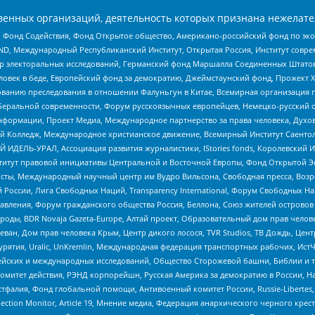
енных организаций, деятельность которых признана нежелате
 Фонд Содействия, Фонд Открытое общество, Американо-российский фонд по э
 Международный Республиканский Институт, Открытая Россия, Институт совре
р электоральных исследований, Германский фонд Маршалла Соединенных Штатов
еловек в беде, Европейский фонд за демократию, Джеймстаунский фонд, Прожект
дованию преследования в отношении Фалуньгун в Китае, Всемирная организация 
беральной современности, Форум русскоязычных европейцев, Немецко-русский о
формации, Проект Медиа, Международное партнерство за права человека, Духов
 Колледж, Международное христианское движение, Всемирный Институт Саентол
 ИДЕЛЬ-УРАЛ, Ассоциация развития журналистики, IStories fonds, Королевск
r, Институт правовой инициативы Центральной и Восточной Европы, Фонд Открытой Э
ты, Международный научный центр им Вудро Вильсона, Свободная пресса, Возро
России, Лига Свободных Наций, Transparеncy International, Форум Свободных Н
правления, Форум гражданского общества Россия, Беллона, Союз жителей острово
роды, BDR Novaja Gazeta-Europe, Алтай проект, Образовательный дом прав челов
еван, Дом прав человека Крым, Центр дикого лосося, TVR Studios, ТВ Дождь, Це
урятия, Uralic, UnKremlin, Международная федерация транспортных рабочих, Ист
ейских и международных исследований, Общество Сторожевой башни, Библии и тр
омитет действия, РЭНД корпорейшн, Русская Америка за демократию в России, Н
фалия, Фонд глобальной помощи, Антивоенный комитет России, Russie-Libertes, L
lection Monitor, Article 19, Мнение медиа, Федерация анархического черного кр