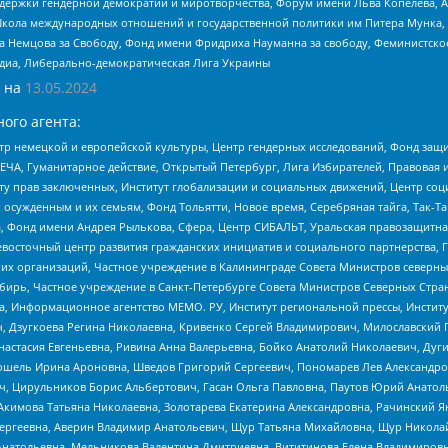
и гендерной демократии и миротворчества, Форум имени Льва Копелева, American C
г, Школа международных отношений и государственной политики им Питера Мунка
 Немцова за Свободу, Фонд имени Фридриха Науманна за свободу, Феминистско
медиа, Либерально-демократическая Лига Украины
 на
13.05.2024
ого агента:
р немецкой и европейской культуры, Центр гендерных исследований, Фонд защи
ЧА, Гуманитарное действие, Открытый Петербург, Лига Избирателей, Правовая 
иту прав заключенных, Институт глобализации и социальных движений, Центр 
ужденным и их семьям, Фонд Тольятти, Новое время, Серебряная тайга, Так-Так-
, Фонд имени Андрея Рылькова, Сфера, Центр СИБАЛЬТ, Уральская правозащитна
невосточный центр развития гражданских инициатив и социального партнерства, 
 организаций, Частное учреждение в Калининграде Совета Министров северных 
бирь, Частное учреждение в Санкт-Петербурге Совета Министров Северных Стра
а, Информационное агентство МЕМО. РУ, Институт региональной прессы, Инсти
ч, Дзугкоева Регина Николаевна, Кривенко Сергей Владимирович, Милославски
настасия Евгеньевна, Ривина Анна Валерьевна, Бойко Анатолий Николаевич, Дуг
ошель Ирина Ароновна, Шведов Григорий Сергеевич, Пономарев Лев Александро
ч, Цирульников Борис Альбертович, Гасан Ольга Павловна, Паутов Юрий Анато
Акимова Татьяна Николаевна, Золотарева Екатерина Александровна, Рачинский Я
Сергеевна, Аверин Владимир Анатольевич, Щур Татьяна Михайловна, Щур Никола
Анатольевна, Мельникова Валентина Дмитриевна, Вититинова Елена Владимировн