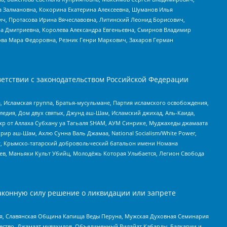
а Залмановна, Кокорина Екатерина Алексеевна, Шуманов Илья
ч, Протасова Ирина Вячеславовна, Литинский Леонид Борисович,
а Дмитриевна, Королева Александра Евгеньевна, Смирнов Владимир
ова Мара Федоровна, Резник Генри Маркович, Захаров Герман
етствии с законодательством Российской Федерации
 Исламская группа, Братья-мусульмане, Партия исламского освобождения,
едия, Дом двух святых, Джунд аш-Шам, Исламский джихад, Аль-Каида,
жр от Аллаха Субхану уа Тагьаля SHAM, АУМ Синрике, Муджахеды джамаата
рир аш-Шам, Ахлю Сунна Валь Джамаа, National Socialism/White Power,
рг, Крымско-татарский добровольческий батальон имени Номана
оев, Маньяки Культ Убийц, Молодёжь Которая Улыбается, Легион Свобода
аконную силу решение о ликвидации или запрете
ья, Славянская Община Капища Веды Перуна, Мужская Духовная Семинария
щество, Джамаат мувахидов, Объединенный Вилайат Кабарды, Балкарии и