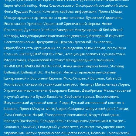
Европейский выбор, Фонд Ходорковского, Оксфордский российский фонд,
Фонд Будущее России, Компания свободы информации, Проект Медиа,
Международное партнерство за права человека, Духовное Управление
Евангельских Христиан Украинской Христианской Церкви, Новое
Поколение, Духовное Учебное Заведение Международный Библейский
Колледж, Международное христианское движение, Всемирный Институт
Саентологических Предприятий, Церковь Духовной Технологии,
Европейская сеть организаций по наблюдению за выборами, Республика
Польша, СВОБОДНЫЙ ИДЕЛЬ-УРАЛ, Ассоциация развития журналистики,
IStories fonds, Королевский Институт Международных Отношений,
КРИМСЬКА ПРАВОЗАХИСНА ГРУПА, Фонд имени Генриха Бёлля, Stichting
Bellingcat, Bellingcat Ltd, The Insider, Институт правовой инициативы
Центральной и Восточной Европы, Фонд Открытой Эстонии, Calvert 22
Foundation, Канадский украинский конгресс, Институт Макдональда-Лорье,
Украинская национальная федерация Канады, Декабристы, Международный
научный центр им Вудро Вильсона, Свободная пресса, Возрождение,
Всеукраинский духовный центр , Риддл, Русский антивоенный комитет в
Швеции, Проект Медуза, Фонд Андрея Сахарова, Форум свободной России,
Лига Свободных Наций, Transparеncy International, Форум Свободных
Народов ПостРоссии, Солидарность с гражданским движением в России –
Solidarus, КрымSOS, Свободный университет, Институт государственного
управления, Форум гражданского общества Россия, Беллона, Союз жителей