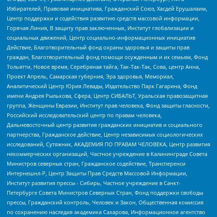
Избирателей, Правовая инициатива, Гражданский Союз, Хасдей Ерушалаим,
Центр поддержки и содействия развитию средств массовой информации,
Горячая Линия, В защиту прав заключенных, Институт глобализации и
социальных движений, Центр социально-информационных инициатив
Действие, Благотворительный фонд охраны здоровья и защиты прав
граждан, Благотворительный фонд помощи осужденным и их семьям, Фонд
Тольятти, Новое время, Серебряная тайга, Так-Так-Так, Сова, центр Анна,
Проект Апрель, Самарская губерния, Эра здоровья, Мемориал,
Аналитический Центр Юрия Левады, Издательство Парк Гагарина, Фонд
имени Андрея Рылькова, Сфера, Центр СИБАЛЬТ, Уральская правозащитная
группа, Женщины Евразии, Институт прав человека, Фонд защиты гласности,
Российский исследовательский центр по правам человека,
Дальневосточный центр развития гражданских инициатив и социального
партнерства, Гражданское действие, Центр независимых социологических
исследований, Сутяжник, АКАДЕМИЯ ПО ПРАВАМ ЧЕЛОВЕКА, Центр развития
некоммерческих организаций, Частное учреждение в Калининграде Совета
Министров северных стран, Гражданское содействие, Трансперенси
Интернешнл-Р, Центр Защиты Прав Средств Массовой Информации,
Институт развития прессы - Сибирь, Частное учреждение в Санкт-
Петербурге Совета Министров Северных Стран, Фонд поддержки свободы
прессы, Гражданский контроль, Человек и Закон, Общественная комиссия
по сохранению наследия академика Сахарова, Информационное агентство