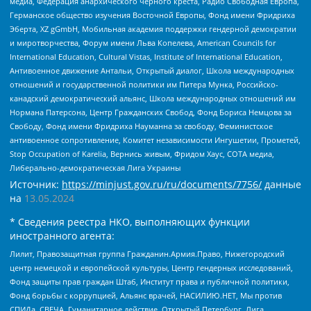
медиа, Федерация анархического черного креста, Радио Свободная Европа,
Германское общество изучения Восточной Европы, Фонд имени Фридриха
Эберта, XZ gGmbH, Мобильная академия поддержки гендерной демократии
и миротворчества, Форум имени Льва Копелева, American Councils for
International Education, Cultural Vistas, Institute of International Education,
Антивоенное движение Антальи, Открытый диалог, Школа международных
отношений и государственной политики им Питера Мунка, Российско-
канадский демократический альянс, Школа международных отношений им
Нормана Патерсона, Центр Гражданских Свобод, Фонд Бориса Немцова за
Свободу, Фонд имени Фридриха Науманна за свободу, Феминистское
антивоенное сопротивление, Комитет независимости Ингушетии, Прометей,
Stop Occupation of Karelia, Вернись живым, Фридом Хаус, СОТА медиа,
Либерально-демократическая Лига Украины
Источник:
https://minjust.gov.ru/ru/documents/7756/
данные
на
13.05.2024
* Сведения реестра НКО, выполняющих функции
иностранного агента:
Лилит, Правозащитная группа Гражданин.Армия.Право, Нижегородский
центр немецкой и европейской культуры, Центр гендерных исследований,
Фонд защиты прав граждан Штаб, Институт права и публичной политики,
Фонд борьбы с коррупцией, Альянс врачей, НАСИЛИЮ.НЕТ, Мы против
СПИДа, СВЕЧА, Гуманитарное действие, Открытый Петербург, Лига