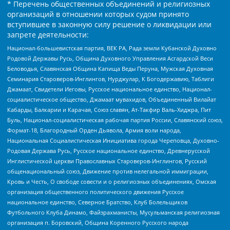
* Перечень общественных объединений и религиозных
организаций в отношении которых судом принято
вступившее в законную силу решение о ликвидации или
запрете деятельности:
Национал-большевистская партия, ВЕК РА, Рада земли Кубанской Духовно
Родовой Державы Русь, Община Духовного Управления Асгардской Веси
Беловодья, Славянская Община Капища Веды Перуна, Мужская Духовная
Семинария Староверов-Инглингов, Нурджулар, К Богодержавию, Таблиги
Джамаат, Свидетели Иеговы, Русское национальное единство, Национал-
социалистическое общество, Джамаат мувахидов, Объединенный Вилайат
Кабарды, Балкарии и Карачая, Союз славян, Ат-Такфир Валь-Хиджра, Пит
Буль, Национал-социалистическая рабочая партия России, Славянский союз,
Формат-18, Благородный Орден Дьявола, Армия воли народа,
Национальная Социалистическая Инициатива города Череповца, Духовно-
Родовая Держава Русь, Русское национальное единство, Древнерусской
Инглистической церкви Православных Староверов-Инглингов, Русский
общенациональный союз, Движение против нелегальной иммиграции,
Кровь и Честь, О свободе совести и о религиозных объединениях, Омская
организация общественного политического движения Русское
национальное единство, Северное Братство, Клуб Болельщиков
Футбольного Клуба Динамо, Файзрахманисты, Мусульманская религиозная
организация п. Боровский, Община Коренного Русского народа