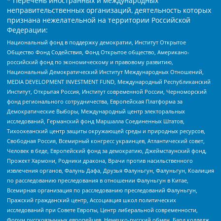
* Перечень иностранных и международных
неправительственных организаций, деятельность которых
признана нежелательной на территории Российской
Федерации:
Национальный фонд в поддержку демократии, Институт Открытое
Общество Фонд Содействия, Фонд Открытое общество, Американо-
российский фонд по экономическому и правовому развитию,
Национальный Демократический Институт Международных Отношений,
MEDIA DEVELOPMENT INVESTMENT FUND, Международный Республиканский
Институт, Открытая Россия, Институт современной России, Черноморский
фонд регионального сотрудничества, Европейская Платформа за
Демократические Выборы, Международный центр электоральных
исследований, Германский фонд Маршалла Соединенных Штатов,
Тихоокеанский центр защиты окружающей среды и природных ресурсов,
Свободная Россия, Всемирный конгресс украинцев, Атлантический совет,
Человек в беде, Европейский фонд за демократию, Джеймстаунский фонд,
Прожект Хармони, Родники дракона, Врачи против насильственного
извлечения органов, Фалунь Дафа, Друзья Фалуньгун, Фалуньгун, Коалиция
по расследованию преследования в отношении Фалуньгун в Китае,
Всемирная организация по расследованию преследований Фалуньгун,
Пражский гражданский центр, Ассоциация школ политических
исследований при Совете Европы, Центр либеральной современности,
Форум русскоязычных европейцев, Немецко-русский обмен, Бард колледж,