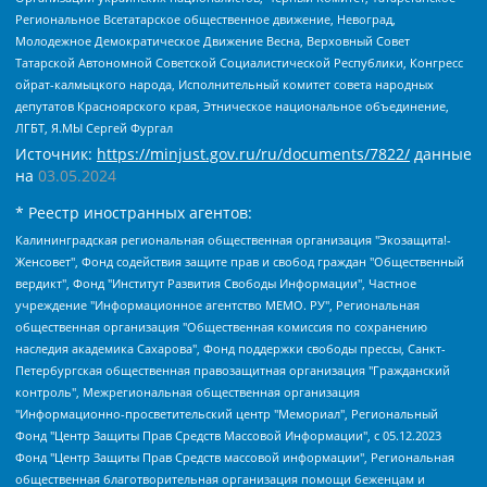
Региональное Всетатарское общественное движение, Невоград,
Молодежное Демократическое Движение Весна, Верховный Совет
Татарской Автономной Советской Социалистической Республики, Конгресс
ойрат-калмыцкого народа, Исполнительный комитет совета народных
депутатов Красноярского края, Этническое национальное объединение,
ЛГБТ, Я.МЫ Сергей Фургал
Источник:
https://minjust.gov.ru/ru/documents/7822/
данные
на
03.05.2024
* Реестр иностранных агентов:
Калининградская региональная общественная организация "Экозащита!-Женсовет", Фонд содействия защите прав и свобод граждан "Общественный вердикт", Фонд "Институт Развития Свободы Информации", Частное учреждение "Информационное агентство МЕМО. РУ", Региональная общественная организация "Общественная комиссия по сохранению наследия академика Сахарова", Фонд поддержки свободы прессы, Санкт-Петербургская общественная правозащитная организация "Гражданский контроль", Межрегиональная общественная организация "Информационно-просветительский центр "Мемориал", Региональный Фонд "Центр Защиты Прав Средств Массовой Информации", с 05.12.2023 Фонд "Центр Защиты Прав Средств массовой информации", Региональная общественная благотворительная организация помощи беженцам и мигрантам "Гражданское содействие", Негосударственное образовательное учреждение дополнительного профессионального образования (повышение квалификации) специалистов "АКАДЕМИЯ ПО ПРАВАМ ЧЕЛОВЕКА", Свердловская региональная общественная организация "Сутяжник", Автономная некоммерческая организация "Центр независимых социологических исследований", Союз общественных объединений "Российский исследовательский центр по правам человека", Региональное общественное учреждение научно-информационный центр "МЕМОРИАЛ", Некоммерческая организация "Фонд защиты гласности", Автономная некоммерческая организация "Институт прав человека", Городская общественная организация "Екатеринбургское общество "МЕМОРИАЛ", Городская общественная организация "Рязанское историко-просветительское и правозащитное общество "Мемориал" (Рязанский Мемориал), Челябинский региональный орган общественной самодеятельности – женское общественное объединение "Женщины Евразии", Челябинский региональный орган общественной самодеятельности "Уральская правозащитная группа", Фонд содействия защите здоровья и социальной справедливости имени Андрея Рылькова, Автономная Некоммерческая Организация "Аналитический Центр Юрия Левады", Автономная некоммерческая организация социальной поддержки населения "Проект Апрель", Региональная общественная организация помощи женщинам и детям, находящимся в кризисной ситуации "Информационно-методический центр "Анна", Фонд содействия развитию массовых коммуникаций и правовому просвещению "Так-так-Так", Фонд содействия устойчивому развитию "Серебряная тайга", Свердловский региональный общественный фонд социальных проектов "Новое время", "Idel.Реалии", Кавказ.Реалии, Крым.Реалии, Телеканал Настоящее Время, Татаро-башкирская служба Радио Свобода (Azatliq Radiosi), Радио Свободная Европа/Радио Свобода (PCE/PC), "Сибирь.Реалии", "Фактограф", Благотворительный фонд помощи осужденным и их семьям, Автономная некоммерческая организация "Институт глобализации и социальных движений", Фонд "В защиту прав заключенных", Частное учреждение "Центр поддержки и содействия развитию средств массовой информации", Пензенский региональный общественный благотворительный фонд "Гражданский союз", "Север.Реалии", Некоммерческая организация Фонд "Правовая инициатива", Общество с ограниченной ответственностью "Радио Свободная Европа/Радио Свобода", Чешское информационное агентство "MEDIUM-ORIENT", Красноярская региональная общественная организация "Мы против СПИДа", Камалягин Денис Николаевич, Маркелов Сергей Евгеньевич, Пономарев Лев Александрович, Савицкая Людмила Алексеевна, Автономная некоммерческая организация "Центр по работе с проблемой насилия "НАСИЛИЮ.НЕТ", Межрегиональный профессиональный союз работников здравоохранения "Альянс врачей", Юридическое лицо, зарегистрированное в Латвийской Республике, SIA "Medusa Project" (регистрационный номер 40103797863, дата регистрации 10.06.2014), Некоммерческая организация "Фонд по борьбе с коррупцией", Автономная некоммерческая организация "Институт права и публичной политики", Баданин Роман Сергеевич, Гликин Максим Александрович, Железнова Мария Михайловна, Лукьянова Юлия Сергеевна, Маетная Елизавета Витальевна, Маняхин Петр Борисович, Чуракова Ольга Владимировна, Ярош Юлия Петровна, Юридическое лицо "The Insider SIA", зарегистрированное в Риге, Латвийская Республика (дата регистрации 26.06.2015), являющееся администратором доменного имени интернет-издания "The Insider SIA", https://theins.ru, Постернак Алексей Евгеньевич, Рубин Михаил Аркадьевич, Анин Роман Александрович, Юридическое лицо Istories fonds, зарегистрированное в Латвийской Республике (регистрационный номер 50008295751, дата регистрации 24.02.2020), Великовский Дмитрий Александрович, Долинина Ирина Николаевна, Мароховская Алеся Алексеевна, Шлейнов Роман Юрьевич, Шмагун Олеся Валентиновна, Общество с ограниченной ответственностью "Альтаир 2021", Общество с ограниченной ответственностью "Вега 2021", Общество с ограниченной ответственностью "Главный редактор 2021", Общество с ограниченной ответственностью "Ромашки монолит", Важенков Артем Валерьевич, Ивановская областная общественная организация "Центр гендерных исследований", Гурман Юрий Альбертович, Медиапроект "ОВД-Инфо", Егоров Владимир Владимирович, Жилинский Владимир Александрович, Общество с ограниченной ответственностью "ЗП", Иванова София Юрьевна, Карезина Инна Павловна, Кильтау Екатерина Викторовна, Петров Алексей Викторович, Пискунов Сергей Евгеньевич, Смирнов Сергей Сергеевич, Тихонов Михаил Сергеевич, Общество с ограниченной ответственностью "ЖУРНАЛИСТ-ИНОСТРАННЫЙ АГЕНТ", Арапова Галина Юрьевна, Вольтская Татьяна Анатольевна, Американская компания "Mason G.E.S. Anonymous Foundation" (США), являющаяся владельцем интернет-издания https://mnews.world/, Компания "Stichting Bellingcat", зарегистрированная в Нидерландах (дата регистрации 11.07.2018), Захаров Андрей Вячеславович, Клепиковская Екатерина Дмитриевна, Общество с ограниченной ответственностью "МЕМО", Перл Роман Александрович, Симонов Евгений Алексеевич, Соловьева Елена Анатольевна, Сотников Даниил Владимирович, Сурначева Елизавета Дмитриевна, Автономная некоммерческая организация по защите прав человека и информированию населения "Якутия – Наше Мнение", Общество с ограниченной ответственностью "Москоу диджитал медиа", с 26.01.2023 Общество с ограниченной ответственностью "Чайка Белые сады", Ветошкина Валерия Валерьевна, Заговора Максим Александрович, Межрегиональное общественное движение "Российская ЛГБТ - сеть", Оленичев Максим Владимирович, Павлов Иван Юрьевич, Скворцова Елена Сергеевна, Общество с ограниченной ответственностью "Как бы инагент", Кочетков Игорь Викторович, Общество с ограниченной ответственностью "Честные выборы", Еланчик Олег Александрович, Общество с ограниченной ответственностью "Нобелевский призыв", Гималова Регина Эмилевна, Григорьев Андрей Валерьевич, Григорьева Алина Александровна, Ассоциация по содействию защите прав призывников, альтернативнослужащих и военнослужащих "Правозащитная группа "Гражданин.Армия.Право", Хисамова Регина Фаритовна, Автономная некоммерческая организация по реализации социально-правовых программ "Лилит", Дальневосточное общественное движение "Маяк", Санкт-Петербургская ЛГБТ-инициативная группа "Выход", Инициативная группа ЛГБТ+ "Реверс", Алексеев Андрей Викторович, Бекбулатова Таисия Львовна, Беляев Иван Михайлович, Владыкина Елена Сергеевна, Гельман Марат Александрович, Никульшина Вероника Юрьевна, Толоконникова Надежда Андреевна, Шендерович Виктор Анатольевич, Общество с ограниченной ответственностью "Данное сообщение", Общество с ограниченной ответственностью Издательский дом "Новая глава", Айнбиндер Александра Александровна, Московский комьюнити-центр для ЛГБТ+инициатив, Благотворительный фонд развития филантропии, Deutsche Welle (Германия, Kurt-Schumacher-Strasse 3, 53113 Bonn), Борзунова Мария Михайловна, Воробьев Виктор Викторович, Голубева Анна Львовна, Константинова Алла Михайловна, Малкова Ирина Владимировна, Мурадов Мурад Абдулгалимович, Осетинская Елизавета Николаевна, Понасенков Евгений Николаевич, Ганапольский Матвей Юрьевич, Киселев Евгений Алексеевич, Борухович Ирина Григорьевна, Дремин Иван Тимофеевич, Дубровский Дмитрий Викторович, Красноярская региональная общественная организация поддержки и развития альтернативных образовательных технологий и межкультурных коммуникаций "ИНТЕРРА", Маяковская Екатерина Алексеевна, Фейгин Марк Захарович, Филимонов Андрей Викторович, Дзугкоева Регина Николаевна, Доброхотов Роман Александрович, Дудь Юрий Александрович, Елкин Сергей Владимирович, Кругликов Кирилл Игоревич, Сабунаева Мария Леонидовна, Семенов Алексей Владимирович, Шаинян Карен Багратович, Шульман Екатерина Михайловна, Асафьев Артур Валерьевич, Вахштайн Виктор Семенович, Венедиктов Алексей Алексеевич, Лушникова Екатерина Евгеньевна, Волков Леонид Михайлович, Невзоров Александр Глебович, Пархоменко Сергей Борисович, Сироткин Ярослав Николаевич, Кара-Мурза Владимир Владимирович, Баранова Наталья Владимировна, Гозман Леонид Яковлевич, Кагарлицкий Борис Юльевич, Климарев Михаил Валерьевич, Милов Владимир Станиславович, Автономная некоммерческая организация Краснодарский центр современного искусства "Типография", Моргенштерн Алишер Тагирович, Соболь Любовь Эдуардовна, Общество с ограниченной ответственностью "ЛИЗА НОРМ", Каспаров Гарри Кимович, Ходорковский Михаил Борисович, Общество с ограниченной ответственностью "Апрельские тезисы", Данилович Ирина Брониславовна, Кашин Олег Владимирович, Петров Николай Владимирович, Пивоваров Алексей Владимирович, Соколов Михаил Владимирович, Цветкова Юлия Владимировна, Чичваркин Евгений Александрович, Комитет против пыток/Команда против пыток, Общество с ограниченной ответственностью "Первый научный", Общество с ограниченной ответственностью "Вертолет и ко", Белоцерковская Вероника Борисовна, Кац Максим Евгеньевич, Лазарева Татьяна Юрьевна, Шаведдинов Руслан Табризович, Яшин Илья Валерьевич, Общество с ограниченной ответственностью "Иноагент ААВ", Алешковский Дмитрий Петрович, Альбац Евгения Марковна, Быков Дмитрий Львович, Галямина Юлия Евгеньевна, Лойко Сергей Леонидович, Мартынов Кирилл Константинович, Медведев Сергей Александрович, Крашенинников Федор Геннадиевич, Гордеева Катерина Вл