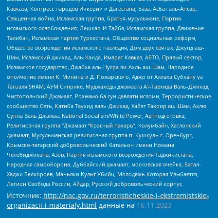
Кавказа, Конгресс народов Ичкерии и Дагестана, База, Асбат аль-Ансар,
Священная война, Исламская группа, Братья-мусульмане, Партия
исламского освобождения, Лашкар-И-Тайба, Исламская группа, Движение
Талибан, Исламская партия Туркестана, Общество социальных реформ,
Общество возрождения исламского наследия, Дом двух святых, Джунд аш-
Шам, Исламский джихад, Аль-Каида, Имарат Кавказ, АБТО, Правый сектор,
Исламское государство, Джабха аль-Нусра ли-Ахль аш-Шам, Народное
ополчение имени К. Минина и Д. Пожарского, Аджр от Аллаха Субхану уа
Тагьаля SHAM, АУМ Синрике, Муджахеды джамаата Ат-Тавхида Валь-Джихад,
Чистопольский Джамаат, Рохнамо ба суи давлати исломи, Террористическое
сообщество Сеть, Катиба Таухид валь-Джихад, Хайят Тахрир аш-Шам, Ахлю
Сунна Валь Джамаа, National Socialism/White Power, Артподготовка,
Религиозная группа “Джамаат “Красный пахарь”, Колумбайн, Хатлонский
джамаат, Мусульманская религиозная группа п. Кушкуль г. Оренбург,
Крымско-татарский добровольческий батальон имени Номана
Челебиджихана, Азов, Партия исламского возрождения Таджикистана,
Народная самооборона, Дуббайский джамаат, московская ячейка, Батал-
Хаджи Белхороев, Маньяки Культ Убийц, Молодёжь Которая Улыбается,
Легион Свобода России, Айдар, Русский добровольческий корпус
Источник:
http://nac.gov.ru/terroristicheskie-i-ekstremistskie-
organizacii-i-materialy.html
данные на
16.11.2023