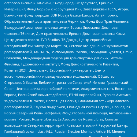
островов Тисима и Хабомаи, Съезд народных депутатов, Гринпис
Интернешнл, Фонд борьбы с коррупцией Инк, Завет церквей TCCN, Агора,
Всемирный фонд природы, BDR Novaja Gazeta-Europe, Алтай проект,
Образовательный дом прав человека Чернигов, Фонд Дом Прав Человека,
Белорусский дом прав человека имени Бориса Звозскова, Дом прав
человека Тбилиси, Дом прав человека Ереван, Дом прав человека Крым,
Центр дикого лосося, TVR Studios, ТВ Дождь, Центр европейских
исследований им Вилфрида Мартенса, Сетевое объединение журналистов
расследователей, АЛЛАТРА, За свободную Россию, Свободная Бурятия, Uralic,
UnKremlin, Международная федерация транспортных рабочих, ИстЧам
Финланд, Гудзоновский институт, Фонд Демократического Развития,
Комитет-2024, Центрально-Европейский университет, Центр
восточноевропейских и международных исследований, Общество
Сторожевой башни, Библии и трактатов Свидетелей Иеговы, Гражданский
Совет, Центр анализа европейской политики, Академическая сеть Восточная
Европа, Российский комитет действия, РЭНД корпорейшн, Русская Америка
за демократию в России, Настоящая Россия, Глобальная сеть журналистов-
расследователей, Служба поддержки, Свободная Россия Берлин, Свободная
Россия Северный Рейн-Вестфалия, Фонд глобальной помощи, Антивоенный
комитет России, Russie-Libertes, La Asocicion de Rusos Libres, Союз за
возвращение Северных территорий, Крымскотатарский Ресурсный Центр,
Глобальный союз IndustriALL, Russian Election Monitor, Article 19, Мнение