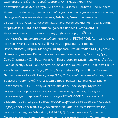
Щелковского района, Правый сектор, УНА - УНСО, Украинская
повстанческая армия, Тризуб им. Степана Бандеры, Братство, Белый Крест,
Misanthropic division, Религиозное объединение последователей инглиизма,
Народная Социальная Инициатива, TulaSkins, Этнополитическое
объединение Русские, Русское национальное объединение Атака, Мечеть
Мирмамеда, Община Коренного Русского народа г. Астрахани, ВОЛЯ,
Меджлис крымскотатарского народа, Рубеж Севера, ТОЙС, О
противодействии экстремистской деятельности, РЕВТАТПОД, Артподготовка,
Штольц, В честь иконы Божией Матери Державная, Сектор 16,
Независимость, Фирма, Молодежная правозащитная группа МПГ, Курсом
Правды и Единения, Каракольская инициативная группа, Автоград Крю,
Союз Славянских Сил Руси, Алля-Аят, Благотворительный пансионат Ак Умут,
Русская республика Русь, Арестантское уголовное единство, Башкорт, Нация
и свобода, Нация и свобода, W.H.С., Фалунь Дафа, Иртыш Ultras, Русский
Патриотический клуб-Новокузнецк/РПК, Сибирский державный союз, Фонд
борьбы с коррупцией, Фонд защиты прав граждан, Штабы Навального,
Совет граждан СССР Прикубанского округа г. Краснодара, Мужское
государство, Народное объединение русского движения, Народное
движение Адат, Народный совет граждан РСФСР СССР Архангельской
области, Проект Штурм, Граждане СССР, Держава Союз Советских Светлых
Родов, Совет Советских Социалистических Районов, Meta Platforms Inc,
Facebook, Instagram, WhatsApp, СИЧ-С14, Добровольческое Движение
Организации украинских националистов, Черный Комитет, Татарстанское