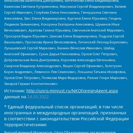
Мельникова Валентина Дмитриевна, Вититинова Елена Владимировна,
Баженова Светлана Куприяновна, Максимов Сергей Владимирович, Беляев
Сергей Иванович, Голубева Елена Николаевна, Ганнушкина Светлана
Алексеевна, Закс Елена Владимировна, Буртина Елена Юрьевна, Гендель
Людмила Залмановна, Кокорина Екатерина Алексеевна, Шуманов Илья
Вячеславович, Арапова Галина Юрьевна, Свечников Анатолий Мариевич,
Прохоров Вадим Юрьевич, Шахова Елена Владимировна, Подузов Сергей
Васильевич, Протасова Ирина Вячеславовна, Литинский Леонид Борисович,
Лукашевский Сергей Маркович, Бахмин Вячеслав Иванович, Шабад
Анатолий Ефимович, Сухих Дарья Николаевна, Орлов Олег Петрович,
Добровольская Анна Дмитриевна, Королева Александра Евгеньевна,
Смирнов Владимир Александрович, Вицин Сергей Ефимович, Золотухин
Борис Андреевич, Левинсон Лев Семенович, Локшина Татьяна Иосифовна,
Орлов Олег Петрович, Полякова Мара Федоровна, Резник Генри Маркович,
Захаров Герман Константинович
Источник:
http://unro.minjust.ru/NKOForeignAgent.aspx
данные на
24.03.2022
* Единый федеральный список организаций, в том числе
иностранных и международных организаций, признанных
в соответствии с законодательством Российской Федерации
террористическими:
Высший военный Маджлисуль Шура Объединенных сил моджахедов