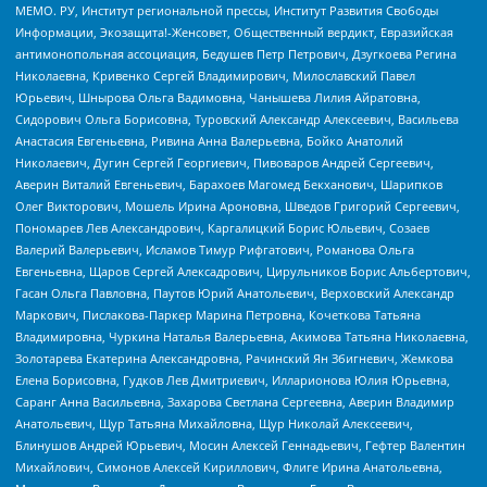
МЕМО. РУ, Институт региональной прессы, Институт Развития Свободы
Информации, Экозащита!-Женсовет, Общественный вердикт, Евразийская
антимонопольная ассоциация, Бедушев Петр Петрович, Дзугкоева Регина
Николаевна, Кривенко Сергей Владимирович, Милославский Павел
Юрьевич, Шнырова Ольга Вадимовна, Чанышева Лилия Айратовна,
Сидорович Ольга Борисовна, Туровский Александр Алексеевич, Васильева
Анастасия Евгеньевна, Ривина Анна Валерьевна, Бойко Анатолий
Николаевич, Дугин Сергей Георгиевич, Пивоваров Андрей Сергеевич,
Аверин Виталий Евгеньевич, Барахоев Магомед Бекханович, Шарипков
Олег Викторович, Мошель Ирина Ароновна, Шведов Григорий Сергеевич,
Пономарев Лев Александрович, Каргалицкий Борис Юльевич, Созаев
Валерий Валерьевич, Исламов Тимур Рифгатович, Романова Ольга
Евгеньевна, Щаров Сергей Алексадрович, Цирульников Борис Альбертович,
Гасан Ольга Павловна, Паутов Юрий Анатольевич, Верховский Александр
Маркович, Пислакова-Паркер Марина Петровна, Кочеткова Татьяна
Владимировна, Чуркина Наталья Валерьевна, Акимова Татьяна Николаевна,
Золотарева Екатерина Александровна, Рачинский Ян Збигневич, Жемкова
Елена Борисовна, Гудков Лев Дмитриевич, Илларионова Юлия Юрьевна,
Саранг Анна Васильевна, Захарова Светлана Сергеевна, Аверин Владимир
Анатольевич, Щур Татьяна Михайловна, Щур Николай Алексеевич,
Блинушов Андрей Юрьевич, Мосин Алексей Геннадьевич, Гефтер Валентин
Михайлович, Симонов Алексей Кириллович, Флиге Ирина Анатольевна,