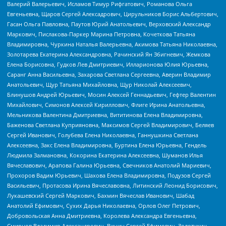
Валерий Валерьевич, Исламов Тимур Рифгатович, Романова Ольга
Евгеньевна, Щаров Сергей Алексадрович, Цирульников Борис Альбертович,
Гасан Ольга Павловна, Паутов Юрий Анатольевич, Верховский Александр
Маркович, Пислакова-Паркер Марина Петровна, Кочеткова Татьяна
Владимировна, Чуркина Наталья Валерьевна, Акимова Татьяна Николаевна,
Золотарева Екатерина Александровна, Рачинский Ян Збигневич, Жемкова
Елена Борисовна, Гудков Лев Дмитриевич, Илларионова Юлия Юрьевна,
Саранг Анна Васильевна, Захарова Светлана Сергеевна, Аверин Владимир
Анатольевич, Щур Татьяна Михайловна, Щур Николай Алексеевич,
Блинушов Андрей Юрьевич, Мосин Алексей Геннадьевич, Гефтер Валентин
Михайлович, Симонов Алексей Кириллович, Флиге Ирина Анатольевна,
Мельникова Валентина Дмитриевна, Вититинова Елена Владимировна,
Баженова Светлана Куприяновна, Максимов Сергей Владимирович, Беляев
Сергей Иванович, Голубева Елена Николаевна, Ганнушкина Светлана
Алексеевна, Закс Елена Владимировна, Буртина Елена Юрьевна, Гендель
Людмила Залмановна, Кокорина Екатерина Алексеевна, Шуманов Илья
Вячеславович, Арапова Галина Юрьевна, Свечников Анатолий Мариевич,
Прохоров Вадим Юрьевич, Шахова Елена Владимировна, Подузов Сергей
Васильевич, Протасова Ирина Вячеславовна, Литинский Леонид Борисович,
Лукашевский Сергей Маркович, Бахмин Вячеслав Иванович, Шабад
Анатолий Ефимович, Сухих Дарья Николаевна, Орлов Олег Петрович,
Добровольская Анна Дмитриевна, Королева Александра Евгеньевна,
Смирнов Владимир Александрович, Вицин Сергей Ефимович, Золотухин