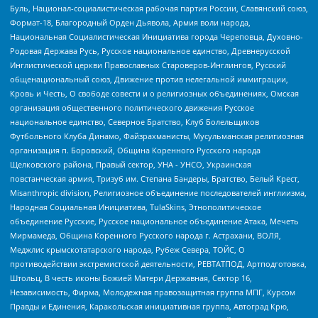
Буль, Национал-социалистическая рабочая партия России, Славянский союз,
Формат-18, Благородный Орден Дьявола, Армия воли народа,
Национальная Социалистическая Инициатива города Череповца, Духовно-
Родовая Держава Русь, Русское национальное единство, Древнерусской
Инглистической церкви Православных Староверов-Инглингов, Русский
общенациональный союз, Движение против нелегальной иммиграции,
Кровь и Честь, О свободе совести и о религиозных объединениях, Омская
организация общественного политического движения Русское
национальное единство, Северное Братство, Клуб Болельщиков
Футбольного Клуба Динамо, Файзрахманисты, Мусульманская религиозная
организация п. Боровский, Община Коренного Русского народа
Щелковского района, Правый сектор, УНА - УНСО, Украинская
повстанческая армия, Тризуб им. Степана Бандеры, Братство, Белый Крест,
Misanthropic division, Религиозное объединение последователей инглиизма,
Народная Социальная Инициатива, TulaSkins, Этнополитическое
объединение Русские, Русское национальное объединение Атака, Мечеть
Мирмамеда, Община Коренного Русского народа г. Астрахани, ВОЛЯ,
Меджлис крымскотатарского народа, Рубеж Севера, ТОЙС, О
противодействии экстремистской деятельности, РЕВТАТПОД, Артподготовка,
Штольц, В честь иконы Божией Матери Державная, Сектор 16,
Независимость, Фирма, Молодежная правозащитная группа МПГ, Курсом
Правды и Единения, Каракольская инициативная группа, Автоград Крю,