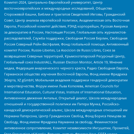
Комитет-2024, Центрально-Европейский университет, Центр
восточноевропейских и международных исследований, Общество
Сторожевой башни, Библии и трактатов Свидетелей Иеговы, Гражданский
Совет, Центр анализа европейской политики, Академическая сеть Восточная
Европа, Российский комитет действия, РЭНД корпорейшн, Русская Америка
за демократию в России, Настоящая Россия, Глобальная сеть журналистов-
расследователей, Служба поддержки, Свободная Россия Берлин, Свободная
Россия Северный Рейн-Вестфалия, Фонд глобальной помощи, Антивоенный
комитет России, Russie-Libertes, La Asocicion de Rusos Libres, Союз за
возвращение Северных территорий, Крымскотатарский Ресурсный Центр,
Глобальный союз IndustriALL, Russian Election Monitor, Article 19, Мнение
медиа, Федерация анархического черного креста, Радио Свободная Европа,
Германское общество изучения Восточной Европы, Фонд имени Фридриха
Эберта, XZ gGmbH, Мобильная академия поддержки гендерной демократии
и миротворчества, Форум имени Льва Копелева, American Councils for
International Education, Cultural Vistas, Institute of International Education,
Антивоенное движение Антальи, Открытый диалог, Школа международных
отношений и государственной политики им Питера Мунка, Российско-
канадский демократический альянс, Школа международных отношений им
Нормана Патерсона, Центр Гражданских Свобод, Фонд Бориса Немцова за
Свободу, Фонд имени Фридриха Науманна за свободу, Феминистское
антивоенное сопротивление, Комитет независимости Ингушетии, Прометей,
Stop Occupation of Karelia, Вернись живым, Фридом Хаус, СОТА медиа,