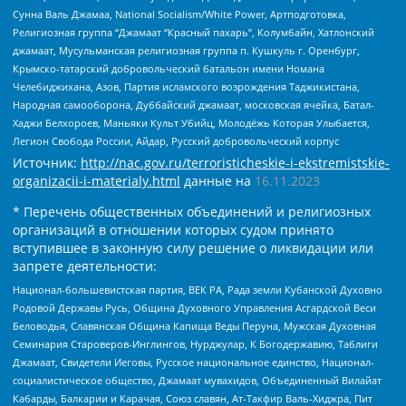
Сунна Валь Джамаа, National Socialism/White Power, Артподготовка,
Религиозная группа “Джамаат “Красный пахарь”, Колумбайн, Хатлонский
джамаат, Мусульманская религиозная группа п. Кушкуль г. Оренбург,
Крымско-татарский добровольческий батальон имени Номана
Челебиджихана, Азов, Партия исламского возрождения Таджикистана,
Народная самооборона, Дуббайский джамаат, московская ячейка, Батал-
Хаджи Белхороев, Маньяки Культ Убийц, Молодёжь Которая Улыбается,
Легион Свобода России, Айдар, Русский добровольческий корпус
Источник:
http://nac.gov.ru/terroristicheskie-i-ekstremistskie-
organizacii-i-materialy.html
данные на
16.11.2023
* Перечень общественных объединений и религиозных
организаций в отношении которых судом принято
вступившее в законную силу решение о ликвидации или
запрете деятельности:
Национал-большевистская партия, ВЕК РА, Рада земли Кубанской Духовно
Родовой Державы Русь, Община Духовного Управления Асгардской Веси
Беловодья, Славянская Община Капища Веды Перуна, Мужская Духовная
Семинария Староверов-Инглингов, Нурджулар, К Богодержавию, Таблиги
Джамаат, Свидетели Иеговы, Русское национальное единство, Национал-
социалистическое общество, Джамаат мувахидов, Объединенный Вилайат
Кабарды, Балкарии и Карачая, Союз славян, Ат-Такфир Валь-Хиджра, Пит