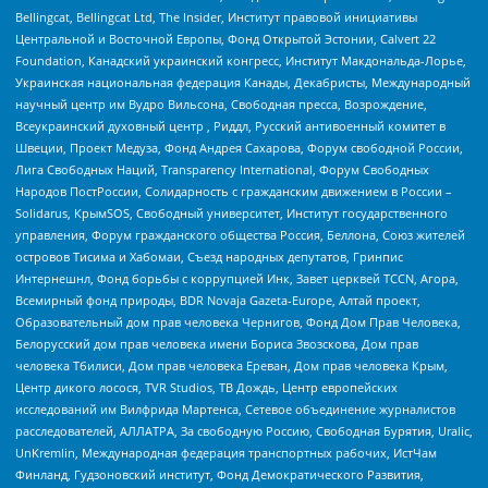
Bellingcat, Bellingcat Ltd, The Insider, Институт правовой инициативы
Центральной и Восточной Европы, Фонд Открытой Эстонии, Calvert 22
Foundation, Канадский украинский конгресс, Институт Макдональда-Лорье,
Украинская национальная федерация Канады, Декабристы, Международный
научный центр им Вудро Вильсона, Свободная пресса, Возрождение,
Всеукраинский духовный центр , Риддл, Русский антивоенный комитет в
Швеции, Проект Медуза, Фонд Андрея Сахарова, Форум свободной России,
Лига Свободных Наций, Transparеncy International, Форум Свободных
Народов ПостРоссии, Солидарность с гражданским движением в России –
Solidarus, КрымSOS, Свободный университет, Институт государственного
управления, Форум гражданского общества Россия, Беллона, Союз жителей
островов Тисима и Хабомаи, Съезд народных депутатов, Гринпис
Интернешнл, Фонд борьбы с коррупцией Инк, Завет церквей TCCN, Агора,
Всемирный фонд природы, BDR Novaja Gazeta-Europe, Алтай проект,
Образовательный дом прав человека Чернигов, Фонд Дом Прав Человека,
Белорусский дом прав человека имени Бориса Звозскова, Дом прав
человека Тбилиси, Дом прав человека Ереван, Дом прав человека Крым,
Центр дикого лосося, TVR Studios, ТВ Дождь, Центр европейских
исследований им Вилфрида Мартенса, Сетевое объединение журналистов
расследователей, АЛЛАТРА, За свободную Россию, Свободная Бурятия, Uralic,
UnKremlin, Международная федерация транспортных рабочих, ИстЧам
Финланд, Гудзоновский институт, Фонд Демократического Развития,