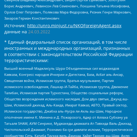
Борис Андреевич, Левинсон Лев Семенович, Локшина Татьяна Иосифовна,
Орлов Олег Петрович, Полякова Мара Федоровна, Резник Генри Маркович,
Захаров Герман Константинович
Источник:
http://unro.minjust.ru/NKOForeignAgent.aspx
данные на
24.03.2022
* Единый федеральный список организаций, в том числе
иностранных и международных организаций, признанных
в соответствии с законодательством Российской Федерации
террористическими:
Высший военный Маджлисуль Шура Объединенных сил моджахедов
Кавказа, Конгресс народов Ичкерии и Дагестана, База, Асбат аль-Ансар,
Священная война, Исламская группа, Братья-мусульмане, Партия
исламского освобождения, Лашкар-И-Тайба, Исламская группа, Движение
Талибан, Исламская партия Туркестана, Общество социальных реформ,
Общество возрождения исламского наследия, Дом двух святых, Джунд аш-
Шам, Исламский джихад, Аль-Каида, Имарат Кавказ, АБТО, Правый сектор,
Исламское государство, Джабха аль-Нусра ли-Ахль аш-Шам, Народное
ополчение имени К. Минина и Д. Пожарского, Аджр от Аллаха Субхану уа
Тагьаля SHAM, АУМ Синрике, Муджахеды джамаата Ат-Тавхида Валь-Джихад,
Чистопольский Джамаат, Рохнамо ба суи давлати исломи, Террористическое
сообщество Сеть, Катиба Таухид валь-Джихад, Хайят Тахрир аш-Шам, Ахлю