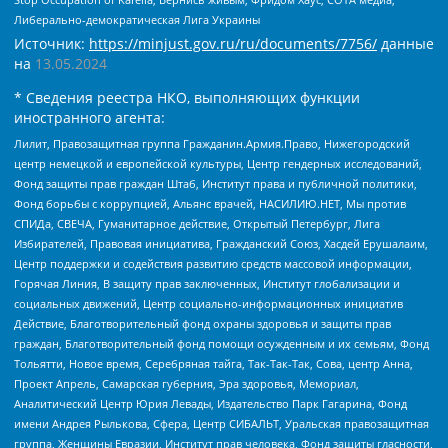
Либерально-демократическая Лига Украины
Источник:
https://minjust.gov.ru/ru/documents/7756/
данные
на
13.05.2024
* Сведения реестра НКО, выполняющих функции
иностранного агента:
Лилит, Правозащитная группа Гражданин.Армия.Право, Нижегородский
центр немецкой и европейской культуры, Центр гендерных исследований,
Фонд защиты прав граждан Штаб, Институт права и публичной политики,
Фонд борьбы с коррупцией, Альянс врачей, НАСИЛИЮ.НЕТ, Мы против
СПИДа, СВЕЧА, Гуманитарное действие, Открытый Петербург, Лига
Избирателей, Правовая инициатива, Гражданский Союз, Хасдей Ерушалаим,
Центр поддержки и содействия развитию средств массовой информации,
Горячая Линия, В защиту прав заключенных, Институт глобализации и
социальных движений, Центр социально-информационных инициатив
Действие, Благотворительный фонд охраны здоровья и защиты прав
граждан, Благотворительный фонд помощи осужденным и их семьям, Фонд
Тольятти, Новое время, Серебряная тайга, Так-Так-Так, Сова, центр Анна,
Проект Апрель, Самарская губерния, Эра здоровья, Мемориал,
Аналитический Центр Юрия Левады, Издательство Парк Гагарина, Фонд
имени Андрея Рылькова, Сфера, Центр СИБАЛЬТ, Уральская правозащитная
группа, Женщины Евразии, Институт прав человека, Фонд защиты гласности,