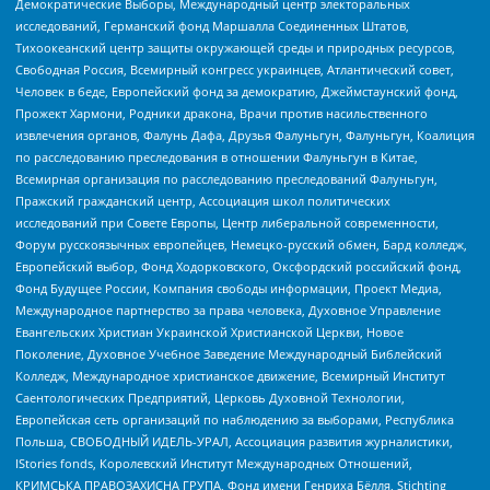
Демократические Выборы, Международный центр электоральных
исследований, Германский фонд Маршалла Соединенных Штатов,
Тихоокеанский центр защиты окружающей среды и природных ресурсов,
Свободная Россия, Всемирный конгресс украинцев, Атлантический совет,
Человек в беде, Европейский фонд за демократию, Джеймстаунский фонд,
Прожект Хармони, Родники дракона, Врачи против насильственного
извлечения органов, Фалунь Дафа, Друзья Фалуньгун, Фалуньгун, Коалиция
по расследованию преследования в отношении Фалуньгун в Китае,
Всемирная организация по расследованию преследований Фалуньгун,
Пражский гражданский центр, Ассоциация школ политических
исследований при Совете Европы, Центр либеральной современности,
Форум русскоязычных европейцев, Немецко-русский обмен, Бард колледж,
Европейский выбор, Фонд Ходорковского, Оксфордский российский фонд,
Фонд Будущее России, Компания свободы информации, Проект Медиа,
Международное партнерство за права человека, Духовное Управление
Евангельских Христиан Украинской Христианской Церкви, Новое
Поколение, Духовное Учебное Заведение Международный Библейский
Колледж, Международное христианское движение, Всемирный Институт
Саентологических Предприятий, Церковь Духовной Технологии,
Европейская сеть организаций по наблюдению за выборами, Республика
Польша, СВОБОДНЫЙ ИДЕЛЬ-УРАЛ, Ассоциация развития журналистики,
IStories fonds, Королевский Институт Международных Отношений,
КРИМСЬКА ПРАВОЗАХИСНА ГРУПА, Фонд имени Генриха Бёлля, Stichting