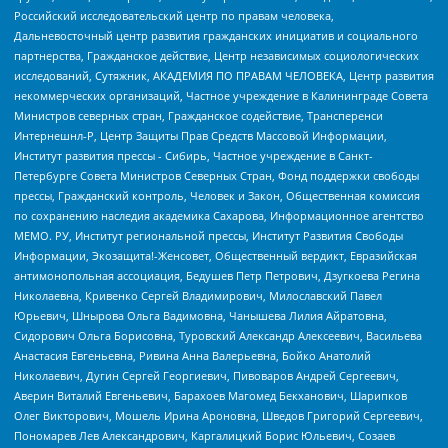
Российский исследовательский центр по правам человека,
Дальневосточный центр развития гражданских инициатив и социального
партнерства, Гражданское действие, Центр независимых социологических
исследований, Сутяжник, АКАДЕМИЯ ПО ПРАВАМ ЧЕЛОВЕКА, Центр развития
некоммерческих организаций, Частное учреждение в Калининграде Совета
Министров северных стран, Гражданское содействие, Трансперенси
Интернешнл-Р, Центр Защиты Прав Средств Массовой Информации,
Институт развития прессы - Сибирь, Частное учреждение в Санкт-
Петербурге Совета Министров Северных Стран, Фонд поддержки свободы
прессы, Гражданский контроль, Человек и Закон, Общественная комиссия
по сохранению наследия академика Сахарова, Информационное агентство
МЕМО. РУ, Институт региональной прессы, Институт Развития Свободы
Информации, Экозащита!-Женсовет, Общественный вердикт, Евразийская
антимонопольная ассоциация, Бедушев Петр Петрович, Дзугкоева Регина
Николаевна, Кривенко Сергей Владимирович, Милославский Павел
Юрьевич, Шнырова Ольга Вадимовна, Чанышева Лилия Айратовна,
Сидорович Ольга Борисовна, Туровский Александр Алексеевич, Васильева
Анастасия Евгеньевна, Ривина Анна Валерьевна, Бойко Анатолий
Николаевич, Дугин Сергей Георгиевич, Пивоваров Андрей Сергеевич,
Аверин Виталий Евгеньевич, Барахоев Магомед Бекханович, Шарипков
Олег Викторович, Мошель Ирина Ароновна, Шведов Григорий Сергеевич,
Пономарев Лев Александрович, Каргалицкий Борис Юльевич, Созаев