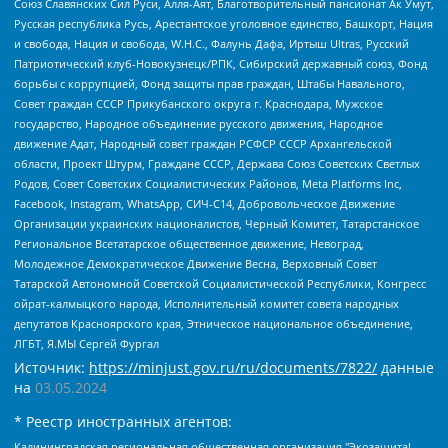
Союз Славянских Сил Руси, Алля-Аят, Благотворительный пансионат Ак Умут,
Русская республика Русь, Арестантское уголовное единство, Башкорт, Нация
и свобода, Нация и свобода, W.H.С., Фалунь Дафа, Иртыш Ultras, Русский
Патриотический клуб-Новокузнецк/РПК, Сибирский державный союз, Фонд
борьбы с коррупцией, Фонд защиты прав граждан, Штабы Навального,
Совет граждан СССР Прикубанского округа г. Краснодара, Мужское
государство, Народное объединение русского движения, Народное
движение Адат, Народный совет граждан РСФСР СССР Архангельской
области, Проект Штурм, Граждане СССР, Держава Союз Советских Светлых
Родов, Совет Советских Социалистических Районов, Meta Platforms Inc,
Facebook, Instagram, WhatsApp, СИЧ-С14, Добровольческое Движение
Организации украинских националистов, Черный Комитет, Татарстанское
Региональное Всетатарское общественное движение, Невоград,
Молодежное Демократическое Движение Весна, Верховный Совет
Татарской Автономной Советской Социалистической Республики, Конгресс
ойрат-калмыцкого народа, Исполнительный комитет совета народных
депутатов Красноярского края, Этническое национальное объединение,
ЛГБТ, Я.МЫ Сергей Фургал
Источник:
https://minjust.gov.ru/ru/documents/7822/
данные
на
03.05.2024
* Реестр иностранных агентов:
Калининградская региональная общественная организация "Экозащита!-Женсовет", Фонд содействия защите прав и свобод граждан "Общественный вердикт", Фонд "Институт Развития Свободы Информации", Частное учреждение "Информационное агентство МЕМО. РУ", Региональная общественная организация "Общественная комиссия по сохранению наследия академика Сахарова", Фонд поддержки свободы прессы, Санкт-Петербургская общественная правозащитная организация "Гражданский контроль", Межрегиональная общественная организация "Информационно-просветительский центр "Мемориал", Региональный Фонд "Центр Защиты Прав Средств Массовой Информации", с 05.12.2023 Фонд "Центр Защиты Прав Средств массовой информации", Региональная общественная благотворительная организация помощи беженцам и мигрантам "Гражданское содействие", Негосударственное образовательное учреждение дополнительного профессионального образования (повышение квалификации) специалистов "АКАДЕМИЯ ПО ПРАВАМ ЧЕЛОВЕКА", Свердловская региональная общественная организация "Сутяжник", Автономная некоммерческая организация "Центр независимых социологических исследований", Союз общественных объединений "Российский исследовательский центр по правам человека", Региональное общественное учреждение научно-информационный центр "МЕМОРИАЛ", Некоммерческая организация "Фонд защиты гласности", Автономная некоммерческая организация "Институт прав человека", Городская общественная организация "Екатеринбургское общество "МЕМОРИАЛ", Городская общественная организация "Рязанское историко-просветительское и правозащитное общество "Мемориал" (Рязанский Мемориал), Челябинский региональный орган общественной самодеятельности – женское общественное объединение "Женщины Евразии", Челябинский региональный орган общественной самодеятельности "Уральская правозащитная группа", Фонд содействия защите здоровья и социальной справедливости имени Андрея Рылькова, Автономная Некоммерческая Организация "Аналитический Центр Юрия Левады", Автономная некоммерческая организация социальной поддержки населения "Проект Апрель", Региональная общественная организация помощи женщинам и детям, находящимся в кризисной ситуации "Информационно-методический центр "Анна", Фонд содействия развитию массовых коммуникаций и правовому просвещению "Так-так-Так", Фонд содействия устойчивому развитию "Серебряная тайга", Свердловский региональный общественный фонд социальных проектов "Новое время", "Idel.Реалии", Кавказ.Реалии, Крым.Реалии, Телеканал Настоящее Время, Татаро-башкирская служба Радио Свобода (Azatliq Radiosi), Радио Свободная Европа/Радио Свобода (PCE/PC), "Сибирь.Реалии", "Фактограф", Благотворительный фонд помощи осужденным и их семьям, Автономная некоммерческая организация "Институт глобализации и социальных движений", Фонд "В защиту прав заключенных", Частное учреждение "Центр поддержки и содействия развитию средств массовой информации", Пензенский региональный общественный благотворительный фонд "Гражданский союз", "Север.Реалии", Некоммерческая организация Фонд "Правовая инициатива", Общество с ограниченной ответственностью "Радио Свободная Европа/Радио Свобода", Чешское информационное агентство "MEDIUM-ORIENT", Красноярская региональная общественная организация "Мы против СПИДа", Камалягин Денис Николаевич, Маркелов Сергей Евгеньевич, Пономарев Лев Александрович, Савицкая Людмила Алексеевна, Автономная некоммерческая организация "Центр по работе с проблемой насилия "НАСИЛИЮ.НЕТ", Межрегиональный профессиональный союз работников здравоохранения "Альянс врачей", Юридическое лицо, зарегистрированное в Латвийской Республике, SIA "Medusa Project" (регистрационный номер 40103797863, дата регистрации 10.06.2014), Некоммерческая организация "Фонд по борьбе с коррупцией", Автономная некоммерческая организация "Институт права и публичной политики", Баданин Роман Сергеевич, Гликин Максим Александрович, Железнова Мария Михайловна, Лукьянова Юлия Сергеевна, Маетная Елизавета Витальевна, Маняхин Петр Борисович, Чуракова Ольга Владимировна, Ярош Юлия Петровна, Юридическое лицо "The Insider SIA", зарегистрированное в Риге, Латвийская Республика (дата регистрации 26.06.2015), являющееся администратором доменного имени интернет-издания "The Insider SIA", https://theins.ru, Постернак Алексей Евгеньевич, Рубин Михаил Аркадьевич, Анин Роман Александрович, Юридическое лицо Istories fonds, зарегистрированное в Латвийской Республике (регистрационный номер 50008295751, дата регистрации 24.02.2020), Великовский Дмитрий Александрович, Долинина Ирина Николаевна, Мароховская Алеся Алексеевна, Шлейнов Роман Юрьевич, Шмагун Олеся Валентиновна, Общество с ограниченной ответственностью "Альтаир 2021", Общество с ограниченной ответственностью "Вега 2021", Общество с ограниченной ответственностью "Главный редактор 2021", Общество с ограниченной ответственностью "Ромашки монолит", Важенков Артем Валерьевич, Ивановская областная общественная организация "Центр гендерных исследований", Гурман Юрий Альбертович, Медиапроект "ОВД-Инфо", Егоров Владимир Владимирович, Жилинский Владимир Александрович, Общество с ограниченной ответственностью "ЗП", Иванова София Юрьевна, Карезина Инна Павловна, Кильтау Екатерина Викторовна, Петров Алексей Викторович, Пискунов Сергей Евгеньевич, Смирнов Сергей Сергеевич, Тихонов Михаил Сергеевич, Общество с ограниченной ответственностью "ЖУРНАЛИСТ-ИНОСТРАННЫЙ АГЕНТ", Арапова Галина Юрьевна, Вольтская Татьяна Анатольевна, Американская компания "Mason G.E.S. Anonymous Foundation" (США), являющаяся владельцем интернет-издания https://mnews.world/, Компания "Stichting Bellingcat", зарегистрированная в Нидерландах (дата регистрации 11.07.2018), Захаров Андрей Вячеславович, Клепиковская Екатерина Дмитриевна, Общество с ограниченной ответственностью "МЕМО", Перл Роман Александрович, Симонов Евгений Алексеевич, Соловьева Елена Анатольевна, Сотников Даниил Владимирович, Сурначева Елизавета Дмитриевна, Автономная некоммерческая организация по защите прав человека и информированию населения "Якутия – Наше Мнение", Общество с ограниченной ответственностью "Москоу диджитал медиа", с 26.01.2023 Общество с ограниченной ответственностью "Чайка Белые сады", Ветошкина Валерия Валерьевна, Заговора Максим Александрович, Межрегиональное общественное движение "Российская ЛГБТ - сеть", Оленичев Максим Владимирович, Павлов Иван Юрьевич, Скворцова Елена Сергеевна, Общество с ограниченной ответственностью "Как бы инагент", Кочетков Игорь Викторович, Общество с ограниченной ответственностью "Честные выборы", Еланчик Олег Александрович, Общество с ограниченной ответственностью "Нобелевский призыв", Гималова Регина Эмилевна, Григорьев Андрей Валерьевич, Григорьева Алина Александровна, Ассоциация по содействию защите прав призывников, альтернативнослужащих и военнослужащих "Правозащитная группа "Гражданин.Армия.Право", Хисамова Регина Фаритовна, Автономная некоммерческая организация по реализации социально-правовых программ "Лилит", Дальневосточное общественное движение "Маяк", Санкт-Петербургская ЛГБТ-инициативная группа "Выход", Инициативная группа ЛГБТ+ "Реверс", Алексеев Андрей Викторович, Бекбулатова Таисия Львовна, Беляев Иван Михайлович, Владыкина Елена Сергеевна, Гельман Марат Александрович, Никульшина Вероника Юрьевна, Толоконникова Надежда Андреевна, Шендерович Виктор Анатольевич, Общество с ограниченной ответственностью "Данное сообщение", Общество с ограниченной ответственностью Издательский дом "Новая глава", Айнбиндер Александра Александровна, Московский комьюнити-центр для ЛГБТ+инициатив, Благотворительный фонд развития филантропии, Deutsche Welle (Германия, Kurt-Schumacher-Strasse 3, 53113 Bonn), Борзунова Мария Михайловна, Воробьев Виктор Викторович, Голубева Анна Львовна, Константинова Алла Михайловна, Малкова Ирина Владимировна, Мурадов Мурад Абдулгалимович, Осетинская Елизавета Николаевна, Понасенков Евгений Николаевич, Ганапольский Матвей Юрьевич, Киселев Евгений Алексеевич, Борухович Ирина Григорьевна, Дремин Иван Тимофеевич, Дубровский Дмитрий Викторович, Красноярская региональная общественная организация поддержки и развития альтернативных образовательных технологий и межкультурных коммуникаций "ИНТЕРРА", Маяковская Екатерина Алексеевна, Фейгин Марк Захарович, Филимонов Андрей Викторович, Дзугкоева Регина Николаевна, Доброхотов Роман Александрович, Дудь Юрий Александрович, Елкин Сергей Владимирович, Кругликов Кирилл Игоревич, Сабунаева Мария Леонидовна, Семенов Алексей Владимирович, Шаинян Карен Багратович, Шульман Екатерина Михайловна, Асафьев Артур Валерьевич, Вахштайн Виктор Семенович, Венедиктов Алексей Алексеевич, Лушникова Екатерина Евгеньевна, Волков Леонид Михайлович, Невзоров Александр Глебович, Пархоменко Сергей Борисович, Сироткин Ярослав Николаевич, Кара-Мурза Владимир Владимирович, Баранова Наталья Владимировна, Гозман Леонид Яковлевич, Кагарлицкий Борис Юльевич, Климарев Михаил Валерьевич, Милов Владимир Станиславович, Автономная некоммерческая организация Краснодарский центр современного искусства "Типография", Моргенштерн Алишер Тагирович, Соболь Любовь Эдуардовна, Общество с ограниченной ответственностью "ЛИЗА НОРМ", Каспаров Гарри Кимович, Ходорковский Михаил Борисович, Общество с ограниченной ответственностью "Апрельские тезисы", Данилович Ирина Брониславовна, Кашин Олег Владимирович, Петров Николай Владимирович, Пивоваров Алексей Владимирович, Соколов Михаил Владимирович, Цветкова Юлия Владимировна, Чичваркин Евгений Александрович, Комитет против пыток/Команда против пыток, Общество с ограниченной ответственностью "Первый научный", Общество с ограниченной ответственностью "Вертолет и ко", Белоцерковская Вероника Борисовна, Кац Максим Евгеньевич, Лазарева Татьяна Юрьевна, Шаведдинов Руслан Табризович, Яшин Илья Валерьевич, Общество с ограниченной ответственностью "Иноагент ААВ", Алешковский Дмитрий Петрович, Альбац Евгения Марковна, Быков Дмитрий Львович, Галямина Юлия Евгеньевна, Лойко Сергей Леонидович, Мартынов Кирилл Константинович, Медведев Сергей Александрович, Крашенинников Федор Геннадиевич, Гордеева Катерина Вл