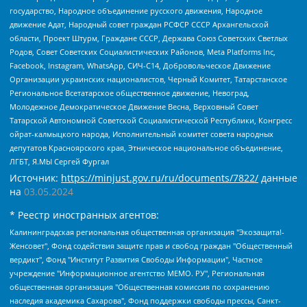
государство, Народное объединение русского движения, Народное
движение Адат, Народный совет граждан РСФСР СССР Архангельской
области, Проект Штурм, Граждане СССР, Держава Союз Советских Светлых
Родов, Совет Советских Социалистических Районов, Meta Platforms Inc,
Facebook, Instagram, WhatsApp, СИЧ-С14, Добровольческое Движение
Организации украинских националистов, Черный Комитет, Татарстанское
Региональное Всетатарское общественное движение, Невоград,
Молодежное Демократическое Движение Весна, Верховный Совет
Татарской Автономной Советской Социалистической Республики, Конгресс
ойрат-калмыцкого народа, Исполнительный комитет совета народных
депутатов Красноярского края, Этническое национальное объединение,
ЛГБТ, Я.МЫ Сергей Фургал
Источник:
https://minjust.gov.ru/ru/documents/7822/
данные
на
03.05.2024
* Реестр иностранных агентов:
Калининградская региональная общественная организация "Экозащита!-Женсовет", Фонд содействия защите прав и свобод граждан "Общественный вердикт", Фонд "Институт Развития Свободы Информации", Частное учреждение "Информационное агентство МЕМО. РУ", Региональная общественная организация "Общественная комиссия по сохранению наследия академика Сахарова", Фонд поддержки свободы прессы, Санкт-Петербургская общественная правозащитная организация "Гражданский контроль", Межрегиональная общественная организация "Информационно-просветительский центр "Мемориал", Региональный Фонд "Центр Защиты Прав Средств Массовой Информации", с 05.12.2023 Фонд "Центр Защиты Прав Средств массовой информации", Региональная общественная благотворительная организация помощи беженцам и мигрантам "Гражданское содействие", Негосударственное образовательное учреждение дополнительного профессионального образования (повышение квалификации) специалистов "АКАДЕМИЯ ПО ПРАВАМ ЧЕЛОВЕКА", Свердловская региональная общественная организация "Сутяжник", Автономная некоммерческая организация "Центр независимых социологических исследований", Союз общественных объединений "Российский исследовательский центр по правам человека", Региональное общественное учреждение научно-информационный центр "МЕМОРИАЛ", Некоммерческая организация "Фонд защиты гласности", Автономная некоммерческая организация "Институт прав человека", Городская общественная организация "Екатеринбургское общество "МЕМОРИАЛ", Городская общественная организация "Рязанское историко-просветительское и правозащитное общество "Мемориал" (Рязанский Мемориал), Челябинский региональный орган общественной самодеятельности – женское общественное объединение "Женщины Евразии", Челябинский региональный орган общественной самодеятельности "Уральская правозащитная группа", Фонд содействия защите здоровья и социальной справедливости имени Андрея Рылькова, Автономная Некоммерческая Организация "Аналитический Центр Юрия Левады", Автономная некоммерческая организация социальной поддержки населения "Проект Апрель", Региональная общественная организация помощи женщинам и детям, находящимся в кризисной ситуации "Информационно-методический центр "Анна", Фонд содействия развитию массовых коммуникаций и правовому просвещению "Так-так-Так", Фонд содействия устойчивому развитию "Серебряная тайга", Свердловский региональный общественный фонд социальных проектов "Новое время", "Idel.Реалии", Кавказ.Реалии, Крым.Реалии, Телеканал Настоящее Время, Татаро-башкирская служба Радио Свобода (Azatliq Radiosi), Радио Свободная Европа/Радио Свобода (PCE/PC), "Сибирь.Реалии", "Фактограф", Благотворительный фонд помощи осужденным и их семьям, Автономная некоммерческая организация "Институт глобализации и социальных движений", Фонд "В защиту прав заключенных", Частное учреждение "Центр поддержки и содействия развитию средств массовой информации", Пензенский региональный общественный благотворительный фонд "Гражданский союз", "Север.Реалии", Некоммерческая организация Фонд "Правовая инициатива", Общество с ограниченной ответственностью "Радио Свободная Европа/Радио Свобода", Чешское информационное агентство "MEDIUM-ORIENT", Красноярская региональная общественная организация "Мы против СПИДа", Камалягин Денис Николаевич, Маркелов Сергей Евгеньевич, Пономарев Лев Александрович, Савицкая Людмила Алексеевна, Автономная некоммерческая организация "Центр по работе с проблемой насилия "НАСИЛИЮ.НЕТ", Межрегиональный профессиональный союз работников здравоохранения "Альянс врачей", Юридическое лицо, зарегистрированное в Латвийской Республике, SIA "Medusa Project" (регистрационный номер 40103797863, дата регистрации 10.06.2014), Некоммерческая организация "Фонд по борьбе с коррупцией", Автономная некоммерческая организация "Институт права и публичной политики", Баданин Роман Сергеевич, Гликин Максим Александрович, Железнова Мария Михайловна, Лукьянова Юлия Сергеевна, Маетная Елизавета Витальевна, Маняхин Петр Борисович, Чуракова Ольга Владимировна, Ярош Юлия Петровна, Юридическое лицо "The Insider SIA", зарегистрированное в Риге, Латвийская Республика (дата регистрации 26.06.2015), являющееся администратором доменного имени интернет-издания "The Insider SIA", https://theins.ru, Постернак Алексей Евгеньевич, Рубин Михаил Аркадьевич, Анин Роман Александрович, Юридическое лицо Istories fonds, зарегистрированное в Латвийской Республике (регистрационный номер 50008295751, дата регистрации 24.02.2020), Великовский Дмитрий Александрович, Долинина Ирина Николаевна, Мароховская Алеся Алексеевна, Шлейнов Роман Юрьевич, Шмагун Олеся Валентиновна, Общество с ограниченной ответственностью "Альтаир 2021", Общество с ограниченной ответственностью "Вега 2021", Общество с ограниченной ответственностью "Главный редактор 2021", Общество с ограниченной ответственностью "Ромашки монолит", Важенков Артем Валерьевич, Ивановская областная общественная организация "Центр гендерных исследований", Гурман Юрий Альбертович, Медиапроект "ОВД-Инфо", Егоров Владимир Владимирович, Жилинский Владимир Александрович, Общество с ограниченной ответственностью "ЗП", Иванова София Юрьевна, Карезина Инна Павловна, Кильтау Екатерина Викторовна, Петров Алексей Викторович, Пискунов Сергей Евгеньевич, Смирнов Сергей Сергеевич, Тихонов Михаил Сергеевич, Общество с ограниченной ответственностью "ЖУРНАЛИСТ-ИНОСТРАННЫЙ АГЕНТ", Арапова Галина Юрьевна, Вольтская Татьяна Анатольевна, Американская компания "Mason G.E.S. Anonymous Foundation" (США), являющаяся владельцем интернет-издания https://mnews.world/, Компания "Stichting Bellingcat", зарегистрированная в Нидерландах (дата регистрации 11.07.2018), Захаров Андрей Вячеславович, Клепиковская Екатерина Дмитриевна, Общество с ограниченной ответственностью "МЕМО", Перл Роман Александрович, Симонов Евгений Алексеевич, Соловьева Елена Анатольевна, Сотников Даниил Владимирович, Сурначева Елизавета Дмитриевна, Автономная некоммерческая организация по защите прав человека и информированию населения "Якутия – Наше Мнение", Общество с ограниченной ответственностью "Москоу диджитал медиа", с 26.01.2023 Общество с ограниченной ответственностью "Чайка Белые сады", Ветошкина Валерия Валерьевна, Заговора Максим Александрович, Межрегиональное общественное движение "Российская ЛГБТ - сеть", Оленичев Максим Владимирович, Павлов Иван Юрьевич, Скворцова Елена Сергеевна, Общество с ограниченной ответственностью "Как бы инагент", Кочетков Игорь Викторович, Общество с ограниченной ответственностью "Честные выборы", Еланчик Олег Александрович, Общество с ограниченной ответственностью "Нобелевский призыв", Гималова Регина Эмилевна, Григорьев Андрей Валерьевич, Григорьева Алина Александровна, Ассоциация по содействию защите прав призывников, альтернативнослужащих и военнослужащих "Правозащитная группа "Гражданин.Армия.Право", Хисамова Регина Фаритовна, Автономная некоммерческая организация по реализации социально-правовых программ "Лилит", Дальневосточное общественное движение "Маяк", Санкт-Петербургская ЛГБТ-инициативная группа "Выход", Инициативная группа ЛГБТ+ "Реверс", Алексеев Андрей Викторович, Бекбулатова Таисия Львовна, Беляев Иван Михайлович, Владыкина Елена Сергеевна, Гельман Марат Александрович, Никульшина Вероника Юрьевна, Толоконникова Надежда Андреевна, Шендерович Виктор Анатольевич, Общество с ограниченной ответственностью "Данное сообщение", Общество с ограниченной ответственностью Издательский дом "Новая глава", Айнбиндер Александра Александровна, Московский комьюнити-центр для ЛГБТ+инициатив, Благотворительный фонд развития филантропии, Deutsche Welle (Германия, Kurt-Schumacher-Strasse 3, 53113 Bonn), Борзунова Мария Михайловна, Воробьев Виктор Викторович, Голубева Анна Львовна, Константинова Алла Михайловна, Малкова Ирина Владимировна, Мурадов Мурад Абдулгалимович, Осетинская Елизавета Николаевна, Понасенков Евгений Николаевич, Ганапольский Матвей Юрьевич, Киселев Евгений Алексеевич, Борухович Ирина Григорьевна, Дремин Иван Тимофеевич, Дубровский Дмитрий Викторович, Красноярская региональная общественная организация поддержки и развития альтернативных образовательных технологий и межкультурных коммуникаций "ИНТЕРРА", Маяковская Екатерина Алексеевна, Фейгин Марк Захарович, Филимонов Андрей Викторович, Дзугкоева Регина Николаевна, Доброхотов Роман Александрович, Дудь Юрий Александрович, Елкин Сергей Владимирович, Кругликов Кирилл Игоревич, Сабунаева Мария Леонидовна, Семенов Алексей Владимирович, Шаинян Карен Багратович, Шульман Екатерина Михайловна, Асафьев Артур Валерьевич, Вахштайн Виктор Семенович, Венедиктов Алексей Алексеевич, Лушникова Екатерина Евгеньевна, Волков Леонид Михайлович, Невзоров Александр Глебович, Пархоменко Сергей Борисович, Сироткин Ярослав Николаевич, Кара-Мурза Владимир Владимирович, Баранова Наталья Владимировна, Гозман Леонид Яковлевич, Кагарлицкий Борис Юльевич, Климарев Михаил Валерьевич, Милов Владимир Станиславович, Автономная некоммерческая организация Краснодарский центр современного искусства "Типография", Моргенштерн Алишер Тагирович, Соболь Любовь Эдуардовна, Общество с ограниченной ответственностью "ЛИЗА НОРМ", Каспаров Гарри Кимович, Ходорковский Михаил Борисович, Общество с ограниченной ответственностью "Апрельские тезисы", Данилович Ирина Брониславовна, Кашин Олег Владимирович, Петров Николай Владимирович, Пивоваров Алексей Владимирович, Соколов Михаил Владимирович, Цветкова Юлия Владимировна, Чичваркин Евгений Александрович, Комитет против пыток/Команда против пыток, Общество с ограниченной ответственностью "Первый научный", Общество с ограниченной ответственностью "Вертолет и ко", Белоцерковская Вероника Борисовна, Кац Максим Евгеньевич, Лазарева Татьяна Юрьевна, Шаведдинов Руслан Табризович, Яшин Илья Валерьевич, Общество с ограниченной ответственностью "Иноагент ААВ", Алешковский Дмитрий Петрович, Альбац Евгения Марковна, Быков Дмитрий Львович, Галямина Юлия Евгеньевна, Лойко Сергей Леонидович, Мартынов Кирилл Константинович, Медведев Сергей Александрович, Крашенинников Федор Геннадиевич, Гордеева Катерина Вл