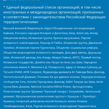
* Единый федеральный список организаций, в том числе
иностранных и международных организаций, признанных
в соответствии с законодательством Российской Федерации
террористическими:
Высший военный Маджлисуль Шура Объединенных сил моджахедов
Кавказа, Конгресс народов Ичкерии и Дагестана, База, Асбат аль-Ансар,
Священная война, Исламская группа, Братья-мусульмане, Партия
исламского освобождения, Лашкар-И-Тайба, Исламская группа, Движение
Талибан, Исламская партия Туркестана, Общество социальных реформ,
Общество возрождения исламского наследия, Дом двух святых, Джунд аш-
Шам, Исламский джихад, Аль-Каида, Имарат Кавказ, АБТО, Правый сектор,
Исламское государство, Джабха аль-Нусра ли-Ахль аш-Шам, Народное
ополчение имени К. Минина и Д. Пожарского, Аджр от Аллаха Субхану уа
Тагьаля SHAM, АУМ Синрике, Муджахеды джамаата Ат-Тавхида Валь-Джихад,
Чистопольский Джамаат, Рохнамо ба суи давлати исломи, Террористическое
сообщество Сеть, Катиба Таухид валь-Джихад, Хайят Тахрир аш-Шам, Ахлю
Сунна Валь Джамаа, National Socialism/White Power, Артподготовка,
Религиозная группа “Джамаат “Красный пахарь”, Колумбайн, Хатлонский
джамаат, Мусульманская религиозная группа п. Кушкуль г. Оренбург,
Крымско-татарский добровольческий батальон имени Номана
Челебиджихана, Азов, Партия исламского возрождения Таджикистана,