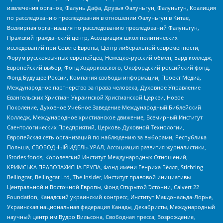
извлечения органов, Фалунь Дафа, Друзья Фалуньгун, Фалуньгун, Коалиция
по расследованию преследования в отношении Фалуньгун в Китае,
Всемирная организация по расследованию преследований Фалуньгун,
Пражский гражданский центр, Ассоциация школ политических
исследований при Совете Европы, Центр либеральной современности,
Форум русскоязычных европейцев, Немецко-русский обмен, Бард колледж,
Европейский выбор, Фонд Ходорковского, Оксфордский российский фонд,
Фонд Будущее России, Компания свободы информации, Проект Медиа,
Международное партнерство за права человека, Духовное Управление
Евангельских Христиан Украинской Христианской Церкви, Новое
Поколение, Духовное Учебное Заведение Международный Библейский
Колледж, Международное христианское движение, Всемирный Институт
Саентологических Предприятий, Церковь Духовной Технологии,
Европейская сеть организаций по наблюдению за выборами, Республика
Польша, СВОБОДНЫЙ ИДЕЛЬ-УРАЛ, Ассоциация развития журналистики,
IStories fonds, Королевский Институт Международных Отношений,
КРИМСЬКА ПРАВОЗАХИСНА ГРУПА, Фонд имени Генриха Бёлля, Stichting
Bellingcat, Bellingcat Ltd, The Insider, Институт правовой инициативы
Центральной и Восточной Европы, Фонд Открытой Эстонии, Calvert 22
Foundation, Канадский украинский конгресс, Институт Макдональда-Лорье,
Украинская национальная федерация Канады, Декабристы, Международный
научный центр им Вудро Вильсона, Свободная пресса, Возрождение,