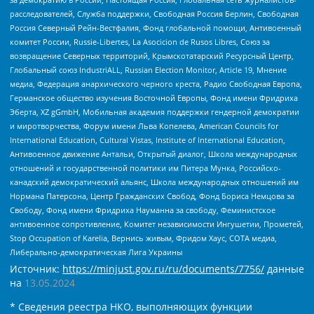
расследователей, Служба поддержки, Свободная Россия Берлин, Свободная
Россия Северный Рейн-Вестфалия, Фонд глобальной помощи, Антивоенный
комитет России, Russie-Libertes, La Asocicion de Rusos Libres, Союз за
возвращение Северных территорий, Крымскотатарский Ресурсный Центр,
Глобальный союз IndustriALL, Russian Election Monitor, Article 19, Мнение
медиа, Федерация анархического черного креста, Радио Свободная Европа,
Германское общество изучения Восточной Европы, Фонд имени Фридриха
Эберта, XZ gGmbH, Мобильная академия поддержки гендерной демократии
и миротворчества, Форум имени Льва Копелева, American Councils for
International Education, Cultural Vistas, Institute of International Education,
Антивоенное движение Антальи, Открытый диалог, Школа международных
отношений и государственной политики им Питера Мунка, Российско-
канадский демократический альянс, Школа международных отношений им
Нормана Патерсона, Центр Гражданских Свобод, Фонд Бориса Немцова за
Свободу, Фонд имени Фридриха Науманна за свободу, Феминистское
антивоенное сопротивление, Комитет независимости Ингушетии, Прометей,
Stop Occupation of Karelia, Вернись живым, Фридом Хаус, СОТА медиа,
Либерально-демократическая Лига Украины
Источник:
https://minjust.gov.ru/ru/documents/7756/
данные
на
13.05.2024
* Сведения реестра НКО, выполняющих функции