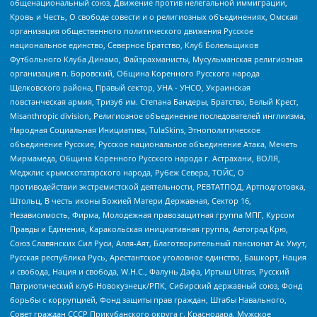
общенациональный союз, Движение против нелегальной иммиграции,
Кровь и Честь, О свободе совести и о религиозных объединениях, Омская
организация общественного политического движения Русское
национальное единство, Северное Братство, Клуб Болельщиков
Футбольного Клуба Динамо, Файзрахманисты, Мусульманская религиозная
организация п. Боровский, Община Коренного Русского народа
Щелковского района, Правый сектор, УНА - УНСО, Украинская
повстанческая армия, Тризуб им. Степана Бандеры, Братство, Белый Крест,
Misanthropic division, Религиозное объединение последователей инглиизма,
Народная Социальная Инициатива, TulaSkins, Этнополитическое
объединение Русские, Русское национальное объединение Атака, Мечеть
Мирмамеда, Община Коренного Русского народа г. Астрахани, ВОЛЯ,
Меджлис крымскотатарского народа, Рубеж Севера, ТОЙС, О
противодействии экстремистской деятельности, РЕВТАТПОД, Артподготовка,
Штольц, В честь иконы Божией Матери Державная, Сектор 16,
Независимость, Фирма, Молодежная правозащитная группа МПГ, Курсом
Правды и Единения, Каракольская инициативная группа, Автоград Крю,
Союз Славянских Сил Руси, Алля-Аят, Благотворительный пансионат Ак Умут,
Русская республика Русь, Арестантское уголовное единство, Башкорт, Нация
и свобода, Нация и свобода, W.H.С., Фалунь Дафа, Иртыш Ultras, Русский
Патриотический клуб-Новокузнецк/РПК, Сибирский державный союз, Фонд
борьбы с коррупцией, Фонд защиты прав граждан, Штабы Навального,
Совет граждан СССР Прикубанского округа г. Краснодара, Мужское