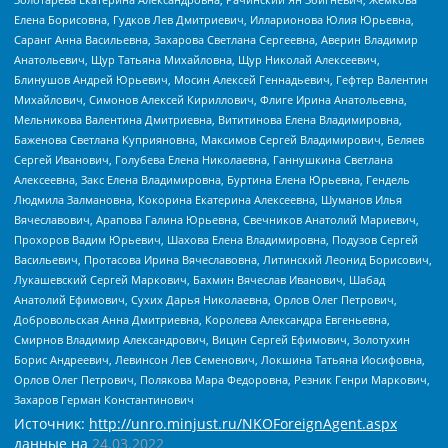
Елена Борисовна, Гудков Лев Дмитриевич, Илларионова Юлия Юрьевна,
Саранг Анна Васильевна, Захарова Светлана Сергеевна, Аверин Владимир
Анатольевич, Щур Татьяна Михайловна, Щур Николай Алексеевич,
Блинушов Андрей Юрьевич, Мосин Алексей Геннадьевич, Гефтер Валентин
Михайлович, Симонов Алексей Кириллович, Флиге Ирина Анатольевна,
Мельникова Валентина Дмитриевна, Вититинова Елена Владимировна,
Баженова Светлана Куприяновна, Максимов Сергей Владимирович, Беляев
Сергей Иванович, Голубева Елена Николаевна, Ганнушкина Светлана
Алексеевна, Закс Елена Владимировна, Буртина Елена Юрьевна, Гендель
Людмила Залмановна, Кокорина Екатерина Алексеевна, Шуманов Илья
Вячеславович, Арапова Галина Юрьевна, Свечников Анатолий Мариевич,
Прохоров Вадим Юрьевич, Шахова Елена Владимировна, Подузов Сергей
Васильевич, Протасова Ирина Вячеславовна, Литинский Леонид Борисович,
Лукашевский Сергей Маркович, Бахмин Вячеслав Иванович, Шабад
Анатолий Ефимович, Сухих Дарья Николаевна, Орлов Олег Петрович,
Добровольская Анна Дмитриевна, Королева Александра Евгеньевна,
Смирнов Владимир Александрович, Вицин Сергей Ефимович, Золотухин
Борис Андреевич, Левинсон Лев Семенович, Локшина Татьяна Иосифовна,
Орлов Олег Петрович, Полякова Мара Федоровна, Резник Генри Маркович,
Захаров Герман Константинович
Источник:
http://unro.minjust.ru/NKOForeignAgent.aspx
данные на
24.03.2022