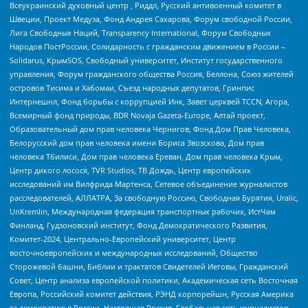
Всеукраинский духовный центр , Риддл, Русский антивоенный комитет в
Швеции, Проект Медуза, Фонд Андрея Сахарова, Форум свободной России,
Лига Свободных Наций, Transparеncy International, Форум Свободных
Народов ПостРоссии, Солидарность с гражданским движением в России –
Solidarus, КрымSOS, Свободный университет, Институт государственного
управления, Форум гражданского общества Россия, Беллона, Союз жителей
островов Тисима и Хабомаи, Съезд народных депутатов, Гринпис
Интернешнл, Фонд борьбы с коррупцией Инк, Завет церквей TCCN, Агора,
Всемирный фонд природы, BDR Novaja Gazeta-Europe, Алтай проект,
Образовательный дом прав человека Чернигов, Фонд Дом Прав Человека,
Белорусский дом прав человека имени Бориса Звозскова, Дом прав
человека Тбилиси, Дом прав человека Ереван, Дом прав человека Крым,
Центр дикого лосося, TVR Studios, ТВ Дождь, Центр европейских
исследований им Вилфрида Мартенса, Сетевое объединение журналистов
расследователей, АЛЛАТРА, За свободную Россию, Свободная Бурятия, Uralic,
UnKremlin, Международная федерация транспортных рабочих, ИстЧам
Финланд, Гудзоновский институт, Фонд Демократического Развития,
Комитет-2024, Центрально-Европейский университет, Центр
восточноевропейских и международных исследований, Общество
Сторожевой башни, Библии и трактатов Свидетелей Иеговы, Гражданский
Совет, Центр анализа европейской политики, Академическая сеть Восточная
Европа, Российский комитет действия, РЭНД корпорейшн, Русская Америка
за демократию в России, Настоящая Россия, Глобальная сеть журналистов-