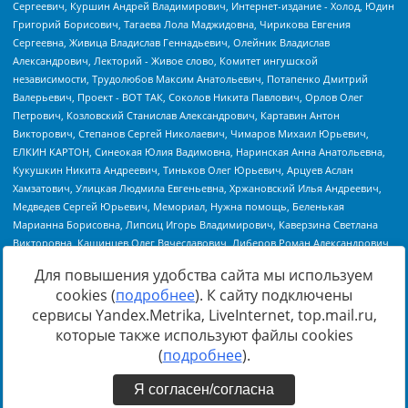
Для повышения удобства сайта мы используем
cookies (
подробнее
). К сайту подключены
сервисы Yandex.Metrika, LiveInternet, top.mail.ru,
Источник:
https://minjust.gov.ru/uploaded/files/reestr-
которые также используют файлы cookies
inostrannyih-agentov-22-03-2024.pdf
данные на
22.03.2024
(
подробнее
).
Я согласен/согласна