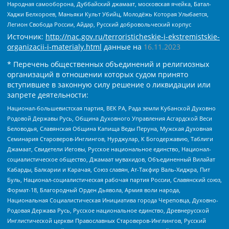
Народная самооборона, Дуббайский джамаат, московская ячейка, Батал-
Хаджи Белхороев, Маньяки Культ Убийц, Молодёжь Которая Улыбается,
Легион Свобода России, Айдар, Русский добровольческий корпус
Источник:
http://nac.gov.ru/terroristicheskie-i-ekstremistskie-
organizacii-i-materialy.html
данные на
16.11.2023
* Перечень общественных объединений и религиозных
организаций в отношении которых судом принято
вступившее в законную силу решение о ликвидации или
запрете деятельности:
Национал-большевистская партия, ВЕК РА, Рада земли Кубанской Духовно
Родовой Державы Русь, Община Духовного Управления Асгардской Веси
Беловодья, Славянская Община Капища Веды Перуна, Мужская Духовная
Семинария Староверов-Инглингов, Нурджулар, К Богодержавию, Таблиги
Джамаат, Свидетели Иеговы, Русское национальное единство, Национал-
социалистическое общество, Джамаат мувахидов, Объединенный Вилайат
Кабарды, Балкарии и Карачая, Союз славян, Ат-Такфир Валь-Хиджра, Пит
Буль, Национал-социалистическая рабочая партия России, Славянский союз,
Формат-18, Благородный Орден Дьявола, Армия воли народа,
Национальная Социалистическая Инициатива города Череповца, Духовно-
Родовая Держава Русь, Русское национальное единство, Древнерусской
Инглистической церкви Православных Староверов-Инглингов, Русский