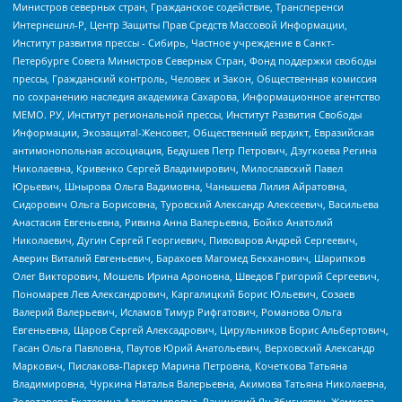
Министров северных стран, Гражданское содействие, Трансперенси
Интернешнл-Р, Центр Защиты Прав Средств Массовой Информации,
Институт развития прессы - Сибирь, Частное учреждение в Санкт-
Петербурге Совета Министров Северных Стран, Фонд поддержки свободы
прессы, Гражданский контроль, Человек и Закон, Общественная комиссия
по сохранению наследия академика Сахарова, Информационное агентство
МЕМО. РУ, Институт региональной прессы, Институт Развития Свободы
Информации, Экозащита!-Женсовет, Общественный вердикт, Евразийская
антимонопольная ассоциация, Бедушев Петр Петрович, Дзугкоева Регина
Николаевна, Кривенко Сергей Владимирович, Милославский Павел
Юрьевич, Шнырова Ольга Вадимовна, Чанышева Лилия Айратовна,
Сидорович Ольга Борисовна, Туровский Александр Алексеевич, Васильева
Анастасия Евгеньевна, Ривина Анна Валерьевна, Бойко Анатолий
Николаевич, Дугин Сергей Георгиевич, Пивоваров Андрей Сергеевич,
Аверин Виталий Евгеньевич, Барахоев Магомед Бекханович, Шарипков
Олег Викторович, Мошель Ирина Ароновна, Шведов Григорий Сергеевич,
Пономарев Лев Александрович, Каргалицкий Борис Юльевич, Созаев
Валерий Валерьевич, Исламов Тимур Рифгатович, Романова Ольга
Евгеньевна, Щаров Сергей Алексадрович, Цирульников Борис Альбертович,
Гасан Ольга Павловна, Паутов Юрий Анатольевич, Верховский Александр
Маркович, Пислакова-Паркер Марина Петровна, Кочеткова Татьяна
Владимировна, Чуркина Наталья Валерьевна, Акимова Татьяна Николаевна,
Золотарева Екатерина Александровна, Рачинский Ян Збигневич, Жемкова