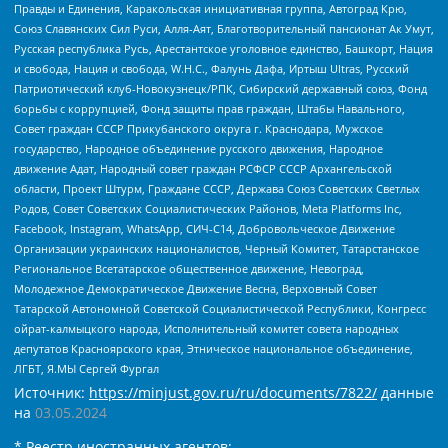
Правды и Единения, Каракольская инициативная группа, Автоград Крю,
Союз Славянских Сил Руси, Алля-Аят, Благотворительный пансионат Ак Умут,
Русская республика Русь, Арестантское уголовное единство, Башкорт, Нация
и свобода, Нация и свобода, W.H.С., Фалунь Дафа, Иртыш Ultras, Русский
Патриотический клуб-Новокузнецк/РПК, Сибирский державный союз, Фонд
борьбы с коррупцией, Фонд защиты прав граждан, Штабы Навального,
Совет граждан СССР Прикубанского округа г. Краснодара, Мужское
государство, Народное объединение русского движения, Народное
движение Адат, Народный совет граждан РСФСР СССР Архангельской
области, Проект Штурм, Граждане СССР, Держава Союз Советских Светлых
Родов, Совет Советских Социалистических Районов, Meta Platforms Inc,
Facebook, Instagram, WhatsApp, СИЧ-С14, Добровольческое Движение
Организации украинских националистов, Черный Комитет, Татарстанское
Региональное Всетатарское общественное движение, Невоград,
Молодежное Демократическое Движение Весна, Верховный Совет
Татарской Автономной Советской Социалистической Республики, Конгресс
ойрат-калмыцкого народа, Исполнительный комитет совета народных
депутатов Красноярского края, Этническое национальное объединение,
ЛГБТ, Я.МЫ Сергей Фургал
Источник:
https://minjust.gov.ru/ru/documents/7822/
данные
на
03.05.2024
* Реестр иностранных агентов: