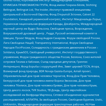
IStories fonds, Королевский Институт Международных Отношений,
КРИМСЬКА ПРАВОЗАХИСНА ГРУПА, Фонд имени Генриха Бёлля, Stichting
Bellingcat, Bellingcat Ltd, The Insider, Институт правовой инициативы
Центральной и Восточной Европы, Фонд Открытой Эстонии, Calvert 22
Foundation, Канадский украинский конгресс, Институт Макдональда-Лорье,
Украинская национальная федерация Канады, Декабристы, Международный
научный центр им Вудро Вильсона, Свободная пресса, Возрождение,
Всеукраинский духовный центр , Риддл, Русский антивоенный комитет в
Швеции, Проект Медуза, Фонд Андрея Сахарова, Форум свободной России,
Лига Свободных Наций, Transparеncy International, Форум Свободных
Народов ПостРоссии, Солидарность с гражданским движением в России –
Solidarus, КрымSOS, Свободный университет, Институт государственного
управления, Форум гражданского общества Россия, Беллона, Союз жителей
островов Тисима и Хабомаи, Съезд народных депутатов, Гринпис
Интернешнл, Фонд борьбы с коррупцией Инк, Завет церквей TCCN, Агора,
Всемирный фонд природы, BDR Novaja Gazeta-Europe, Алтай проект,
Образовательный дом прав человека Чернигов, Фонд Дом Прав Человека,
Белорусский дом прав человека имени Бориса Звозскова, Дом прав
человека Тбилиси, Дом прав человека Ереван, Дом прав человека Крым,
Центр дикого лосося, TVR Studios, ТВ Дождь, Центр европейских
исследований им Вилфрида Мартенса, Сетевое объединение журналистов
расследователей, АЛЛАТРА, За свободную Россию, Свободная Бурятия, Uralic,
UnKremlin, Международная федерация транспортных рабочих, ИстЧам