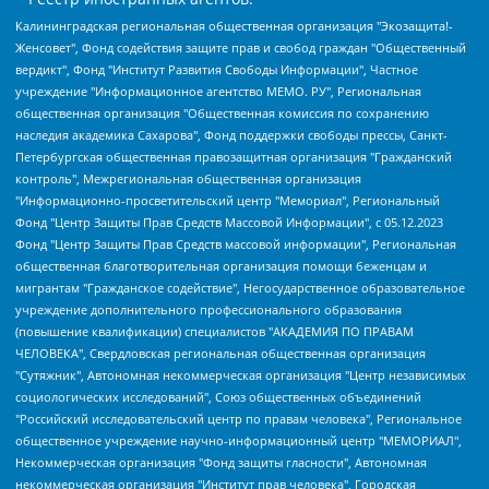
Калининградская региональная общественная организация "Экозащита!-Женсовет", Фонд содействия защите прав и свобод граждан "Общественный вердикт", Фонд "Институт Развития Свободы Информации", Частное учреждение "Информационное агентство МЕМО. РУ", Региональная общественная организация "Общественная комиссия по сохранению наследия академика Сахарова", Фонд поддержки свободы прессы, Санкт-Петербургская общественная правозащитная организация "Гражданский контроль", Межрегиональная общественная организация "Информационно-просветительский центр "Мемориал", Региональный Фонд "Центр Защиты Прав Средств Массовой Информации", с 05.12.2023 Фонд "Центр Защиты Прав Средств массовой информации", Региональная общественная благотворительная организация помощи беженцам и мигрантам "Гражданское содействие", Негосударственное образовательное учреждение дополнительного профессионального образования (повышение квалификации) специалистов "АКАДЕМИЯ ПО ПРАВАМ ЧЕЛОВЕКА", Свердловская региональная общественная организация "Сутяжник", Автономная некоммерческая организация "Центр независимых социологических исследований", Союз общественных объединений "Российский исследовательский центр по правам человека", Региональное общественное учреждение научно-информационный центр "МЕМОРИАЛ", Некоммерческая организация "Фонд защиты гласности", Автономная некоммерческая организация "Институт прав человека", Городская общественная организация "Екатеринбургское общество "МЕМОРИАЛ", Городская общественная организация "Рязанское историко-просветительское и правозащитное общество "Мемориал" (Рязанский Мемориал), Челябинский региональный орган общественной самодеятельности – женское общественное объединение "Женщины Евразии", Челябинский региональный орган общественной самодеятельности "Уральская правозащитная группа", Фонд содействия защите здоровья и социальной справедливости имени Андрея Рылькова, Автономная Некоммерческая Организация "Аналитический Центр Юрия Левады", Автономная некоммерческая организация социальной поддержки населения "Проект Апрель", Региональная общественная организация помощи женщинам и детям, находящимся в кризисной ситуации "Информационно-методический центр "Анна", Фонд содействия развитию массовых коммуникаций и правовому просвещению "Так-так-Так", Фонд содействия устойчивому развитию "Серебряная тайга", Свердловский региональный общественный фонд социальных проектов "Новое время", "Idel.Реалии", Кавказ.Реалии, Крым.Реалии, Телеканал Настоящее Время, Татаро-башкирская служба Радио Свобода (Azatliq Radiosi), Радио Свободная Европа/Радио Свобода (PCE/PC), "Сибирь.Реалии", "Фактограф", Благотворительный фонд помощи осужденным и их семьям, Автономная некоммерческая организация "Институт глобализации и социальных движений", Фонд "В защиту прав заключенных", Частное учреждение "Центр поддержки и содействия развитию средств массовой информации", Пензенский региональный общественный благотворительный фонд "Гражданский союз", "Север.Реалии", Некоммерческая организация Фонд "Правовая инициатива", Общество с ограниченной ответственностью "Радио Свободная Европа/Радио Свобода", Чешское информационное агентство "MEDIUM-ORIENT", Красноярская региональная общественная организация "Мы против СПИДа", Камалягин Денис Николаевич, Маркелов Сергей Евгеньевич, Пономарев Лев Александрович, Савицкая Людмила Алексеевна, Автономная некоммерческая организация "Центр по работе с проблемой насилия "НАСИЛИЮ.НЕТ", Межрегиональный профессиональный союз работников здравоохранения "Альянс врачей", Юридическое лицо, зарегистрированное в Латвийской Республике, SIA "Medusa Project" (регистрационный номер 40103797863, дата регистрации 10.06.2014), Некоммерческая организация "Фонд по борьбе с коррупцией", Автономная некоммерческая организация "Институт права и публичной политики", Баданин Роман Сергеевич, Гликин Максим Александрович, Железнова Мария Михайловна, Лукьянова Юлия Сергеевна, Маетная Елизавета Витальевна, Маняхин Петр Борисович, Чуракова Ольга Владимировна, Ярош Юлия Петровна, Юридическое лицо "The Insider SIA", зарегистрированное в Риге, Латвийская Республика (дата регистрации 26.06.2015), являющееся администратором доменного имени интернет-издания "The Insider SIA", https://theins.ru, Постернак Алексей Евгеньевич, Рубин Михаил Аркадьевич, Анин Роман Александрович, Юридическое лицо Istories fonds, зарегистрированное в Латвийской Республике (регистрационный номер 50008295751, дата регистрации 24.02.2020), Великовский Дмитрий Александрович, Долинина Ирина Николаевна, Мароховская Алеся Алексеевна, Шлейнов Роман Юрьевич, Шмагун Олеся Валентиновна, Общество с ограниченной ответственностью "Альтаир 2021", Общество с ограниченной ответственностью "Вега 2021", Общество с ограниченной ответственностью "Главный редактор 2021", Общество с ограниченной ответственностью "Ромашки монолит", Важенков Артем Валерьевич, Ивановская областная общественная организация "Центр гендерных исследований", Гурман Юрий Альбертович, Медиапроект "ОВД-Инфо", Егоров Владимир Владимирович, Жилинский Владимир Александрович, Общество с ограниченной ответственностью "ЗП", Иванова София Юрьевна, Карезина Инна Павловна, Кильтау Екатерина Викторовна, Петров Алексей Викторович, Пискунов Сергей Евгеньевич, Смирнов Сергей Сергеевич, Тихонов Михаил Сергеевич, Общество с ограниченной ответственностью "ЖУРНАЛИСТ-ИНОСТРАННЫЙ АГЕНТ", Арапова Галина Юрьевна, Вольтская Татьяна Анатольевна, Американская компания "Mason G.E.S. Anonymous Foundation" (США), являющаяся владельцем интернет-издания https://mnews.world/, Компания "Stichting Bellingcat", зарегистрированная в Нидерландах (дата регистрации 11.07.2018), Захаров Андрей Вячеславович, Клепиковская Екатерина Дмитриевна, Общество с ограниченной ответственностью "МЕМО", Перл Роман Александрович, Симонов Евгений Алексеевич, Соловьева Елена Анатольевна, Сотников Даниил Владимирович, Сурначева Елизавета Дмитриевна, Автономная некоммерческая организация по защите прав человека и информированию населения "Якутия – Наше Мнение", Общество с ограниченной ответственностью "Москоу диджитал медиа", с 26.01.2023 Общество с ограниченной ответственностью "Чайка Белые сады", Ветошкина Валерия Валерьевна, Заговора Максим Александрович, Межрегиональное общественное движение "Российская ЛГБТ - сеть", Оленичев Максим Владимирович, Павлов Иван Юрьевич, Скворцова Елена Сергеевна, Общество с ограниченной ответственностью "Как бы инагент", Кочетков Игорь Викторович, Общество с ограниченной ответственностью "Честные выборы", Еланчик Олег Александрович, Общество с ограниченной ответственностью "Нобелевский призыв", Гималова Регина Эмилевна, Григорьев Андрей Валерьевич, Григорьева Алина Александровна, Ассоциация по содействию защите прав призывников, альтернативнослужащих и военнослужащих "Правозащитная группа "Гражданин.Армия.Право", Хисамова Регина Фаритовна, Автономная некоммерческая организация по реализации социально-правовых программ "Лилит", Дальневосточное общественное движение "Маяк", Санкт-Петербургская ЛГБТ-инициативная группа "Выход", Инициативная группа ЛГБТ+ "Реверс", Алексеев Андрей Викторович, Бекбулатова Таисия Львовна, Беляев Иван Михайлович, Владыкина Елена Сергеевна, Гельман Марат Александрович, Никульшина Вероника Юрьевна, Толоконникова Надежда Андреевна, Шендерович Виктор Анатольевич, Общество с ограниченной ответственностью "Данное сообщение", Общество с ограниченной ответственностью Издательский дом "Новая глава", Айнбиндер Александра Александровна, Московский комьюнити-центр для ЛГБТ+инициатив, Благотворительный фонд развития филантропии, Deutsche Welle (Германия, Kurt-Schumacher-Strasse 3, 53113 Bonn), Борзунова Мария Михайловна, Воробьев Виктор Викторович, Голубева Анна Львовна, Константинова Алла Михайловна, Малкова Ирина Владимировна, Мурадов Мурад Абдулгалимович, Осетинская Елизавета Николаевна, Понасенков Евгений Николаевич, Ганапольский Матвей Юрьевич, Киселев Евгений Алексеевич, Борухович Ирина Григорьевна, Дремин Иван Тимофеевич, Дубровский Дмитрий Викторович, Красноярская региональная общественная организация поддержки и развития альтернативных образовательных технологий и межкультурных коммуникаций "ИНТЕРРА", Маяковская Екатерина Алексеевна, Фейгин Марк Захарович, Филимонов Андрей Викторович, Дзугкоева Регина Николаевна, Доброхотов Роман Александрович, Дудь Юрий Александрович, Елкин Сергей Владимирович, Кругликов Кирилл Игоревич, Сабунаева Мария Леонидовна, Семенов Алексей Владимирович, Шаинян Карен Багратович, Шульман Екатерина Михайловна, Асафьев Артур Валерьевич, Вахштайн Виктор Семенович, Венедиктов Алексей Алексеевич, Лушникова Екатерина Евгеньевна, Волков Леонид Михайлович, Невзоров Александр Глебович, Пархоменко Сергей Борисович, Сироткин Ярослав Николаевич, Кара-Мурза Владимир Владимирович, Баранова Наталья Владимировна, Гозман Леонид Яковлевич, Кагарлицкий Борис Юльевич, Климарев Михаил Валерьевич, Милов Владимир Станиславович, Автономная некоммерческая организация Краснодарский центр современного искусства "Типография", Моргенштерн Алишер Тагирович, Соболь Любовь Эдуардовна, Общество с ограниченной ответственностью "ЛИЗА НОРМ", Каспаров Гарри Кимович, Ходорковский Михаил Борисович, Общество с ограниченной ответственностью "Апрельские тезисы", Данилович Ирина Брониславовна, Кашин Олег Владимирович, Петров Николай Владимирович, Пивоваров Алексей Владимирович, Соколов Михаил Владимирович, Цветкова Юлия Владимировна, Чичваркин Евгений Александрович, Комитет против пыток/Команда против пыток, Общество с ограниченной ответственностью "Первый научный", Общество с ограниченной ответственностью "Вертолет и ко", Белоцерковская Вероника Борисовна, Кац Максим Евгеньевич, Лазарева Татьяна Юрьевна, Шаведдинов Руслан Табризович, Яшин Илья Валерьевич, Общество с ограниченной ответственностью "Иноагент ААВ", Алешковский Дмитрий Петрович, Альбац Евгения Марковна, Быков Дмитрий Львович, Галямина Юлия Евгеньевна, Лойко Сергей Леонидович, Мартынов Кирилл Константинович, Медведев Сергей Александрович, Крашенинников Федор Геннадиевич, Гордеева Катерина Вл