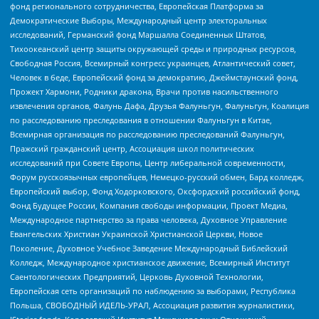
фонд регионального сотрудничества, Европейская Платформа за
Демократические Выборы, Международный центр электоральных
исследований, Германский фонд Маршалла Соединенных Штатов,
Тихоокеанский центр защиты окружающей среды и природных ресурсов,
Свободная Россия, Всемирный конгресс украинцев, Атлантический совет,
Человек в беде, Европейский фонд за демократию, Джеймстаунский фонд,
Прожект Хармони, Родники дракона, Врачи против насильственного
извлечения органов, Фалунь Дафа, Друзья Фалуньгун, Фалуньгун, Коалиция
по расследованию преследования в отношении Фалуньгун в Китае,
Всемирная организация по расследованию преследований Фалуньгун,
Пражский гражданский центр, Ассоциация школ политических
исследований при Совете Европы, Центр либеральной современности,
Форум русскоязычных европейцев, Немецко-русский обмен, Бард колледж,
Европейский выбор, Фонд Ходорковского, Оксфордский российский фонд,
Фонд Будущее России, Компания свободы информации, Проект Медиа,
Международное партнерство за права человека, Духовное Управление
Евангельских Христиан Украинской Христианской Церкви, Новое
Поколение, Духовное Учебное Заведение Международный Библейский
Колледж, Международное христианское движение, Всемирный Институт
Саентологических Предприятий, Церковь Духовной Технологии,
Европейская сеть организаций по наблюдению за выборами, Республика
Польша, СВОБОДНЫЙ ИДЕЛЬ-УРАЛ, Ассоциация развития журналистики,