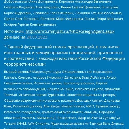
Добровольская Анна Дмитриевна, Королева Александра Евгеньевна,
Смирнов Владимир Александрович, Вицин Сергей Ефимович, Золотухин
Борис Андреевич, Левинсон Лев Семенович, Локшина Татьяна Иосифовна,
Орлов Олег Петрович, Полякова Мара Федоровна, Резник Генри Маркович,
Захаров Герман Константинович
Источник:
http://unro.minjust.ru/NKOForeignAgent.aspx
данные на
24.03.2022
* Единый федеральный список организаций, в том числе
иностранных и международных организаций, признанных
в соответствии с законодательством Российской Федерации
террористическими:
Высший военный Маджлисуль Шура Объединенных сил моджахедов
Кавказа, Конгресс народов Ичкерии и Дагестана, База, Асбат аль-Ансар,
Священная война, Исламская группа, Братья-мусульмане, Партия
исламского освобождения, Лашкар-И-Тайба, Исламская группа, Движение
Талибан, Исламская партия Туркестана, Общество социальных реформ,
Общество возрождения исламского наследия, Дом двух святых, Джунд аш-
Шам, Исламский джихад, Аль-Каида, Имарат Кавказ, АБТО, Правый сектор,
Исламское государство, Джабха аль-Нусра ли-Ахль аш-Шам, Народное
ополчение имени К. Минина и Д. Пожарского, Аджр от Аллаха Субхану уа
Тагьаля SHAM, АУМ Синрике, Муджахеды джамаата Ат-Тавхида Валь-Джихад,