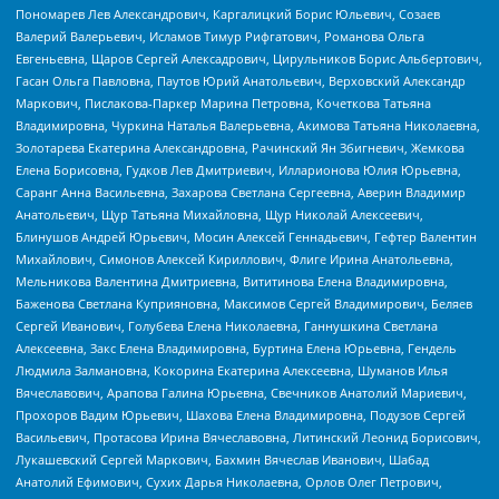
Пономарев Лев Александрович, Каргалицкий Борис Юльевич, Созаев
Валерий Валерьевич, Исламов Тимур Рифгатович, Романова Ольга
Евгеньевна, Щаров Сергей Алексадрович, Цирульников Борис Альбертович,
Гасан Ольга Павловна, Паутов Юрий Анатольевич, Верховский Александр
Маркович, Пислакова-Паркер Марина Петровна, Кочеткова Татьяна
Владимировна, Чуркина Наталья Валерьевна, Акимова Татьяна Николаевна,
Золотарева Екатерина Александровна, Рачинский Ян Збигневич, Жемкова
Елена Борисовна, Гудков Лев Дмитриевич, Илларионова Юлия Юрьевна,
Саранг Анна Васильевна, Захарова Светлана Сергеевна, Аверин Владимир
Анатольевич, Щур Татьяна Михайловна, Щур Николай Алексеевич,
Блинушов Андрей Юрьевич, Мосин Алексей Геннадьевич, Гефтер Валентин
Михайлович, Симонов Алексей Кириллович, Флиге Ирина Анатольевна,
Мельникова Валентина Дмитриевна, Вититинова Елена Владимировна,
Баженова Светлана Куприяновна, Максимов Сергей Владимирович, Беляев
Сергей Иванович, Голубева Елена Николаевна, Ганнушкина Светлана
Алексеевна, Закс Елена Владимировна, Буртина Елена Юрьевна, Гендель
Людмила Залмановна, Кокорина Екатерина Алексеевна, Шуманов Илья
Вячеславович, Арапова Галина Юрьевна, Свечников Анатолий Мариевич,
Прохоров Вадим Юрьевич, Шахова Елена Владимировна, Подузов Сергей
Васильевич, Протасова Ирина Вячеславовна, Литинский Леонид Борисович,
Лукашевский Сергей Маркович, Бахмин Вячеслав Иванович, Шабад
Анатолий Ефимович, Сухих Дарья Николаевна, Орлов Олег Петрович,