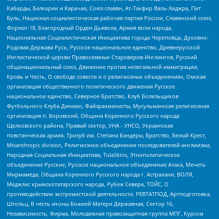
Кабарды, Балкарии и Карачая, Союз славян, Ат-Такфир Валь-Хиджра, Пит
Буль, Национал-социалистическая рабочая партия России, Славянский союз,
Формат-18, Благородный Орден Дьявола, Армия воли народа,
Национальная Социалистическая Инициатива города Череповца, Духовно-
Родовая Держава Русь, Русское национальное единство, Древнерусской
Инглистической церкви Православных Староверов-Инглингов, Русский
общенациональный союз, Движение против нелегальной иммиграции,
Кровь и Честь, О свободе совести и о религиозных объединениях, Омская
организация общественного политического движения Русское
национальное единство, Северное Братство, Клуб Болельщиков
Футбольного Клуба Динамо, Файзрахманисты, Мусульманская религиозная
организация п. Боровский, Община Коренного Русского народа
Щелковского района, Правый сектор, УНА - УНСО, Украинская
повстанческая армия, Тризуб им. Степана Бандеры, Братство, Белый Крест,
Misanthropic division, Религиозное объединение последователей инглиизма,
Народная Социальная Инициатива, TulaSkins, Этнополитическое
объединение Русские, Русское национальное объединение Атака, Мечеть
Мирмамеда, Община Коренного Русского народа г. Астрахани, ВОЛЯ,
Меджлис крымскотатарского народа, Рубеж Севера, ТОЙС, О
противодействии экстремистской деятельности, РЕВТАТПОД, Артподготовка,
Штольц, В честь иконы Божией Матери Державная, Сектор 16,
Независимость, Фирма, Молодежная правозащитная группа МПГ, Курсом