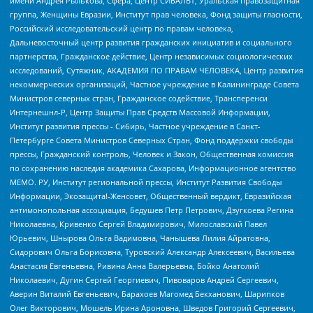
имени Андрея Рылькова, Сфера, Центр СИБАЛЬТ, Уральская правозащитная
группа, Женщины Евразии, Институт прав человека, Фонд защиты гласности,
Российский исследовательский центр по правам человека,
Дальневосточный центр развития гражданских инициатив и социального
партнерства, Гражданское действие, Центр независимых социологических
исследований, Сутяжник, АКАДЕМИЯ ПО ПРАВАМ ЧЕЛОВЕКА, Центр развития
некоммерческих организаций, Частное учреждение в Калининграде Совета
Министров северных стран, Гражданское содействие, Трансперенси
Интернешнл-Р, Центр Защиты Прав Средств Массовой Информации,
Институт развития прессы - Сибирь, Частное учреждение в Санкт-
Петербурге Совета Министров Северных Стран, Фонд поддержки свободы
прессы, Гражданский контроль, Человек и Закон, Общественная комиссия
по сохранению наследия академика Сахарова, Информационное агентство
МЕМО. РУ, Институт региональной прессы, Институт Развития Свободы
Информации, Экозащита!-Женсовет, Общественный вердикт, Евразийская
антимонопольная ассоциация, Бедушев Петр Петрович, Дзугкоева Регина
Николаевна, Кривенко Сергей Владимирович, Милославский Павел
Юрьевич, Шнырова Ольга Вадимовна, Чанышева Лилия Айратовна,
Сидорович Ольга Борисовна, Туровский Александр Алексеевич, Васильева
Анастасия Евгеньевна, Ривина Анна Валерьевна, Бойко Анатолий
Николаевич, Дугин Сергей Георгиевич, Пивоваров Андрей Сергеевич,
Аверин Виталий Евгеньевич, Барахоев Магомед Бекханович, Шарипков
Олег Викторович, Мошель Ирина Ароновна, Шведов Григорий Сергеевич,