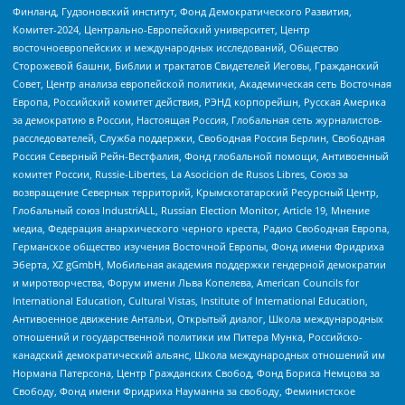
Финланд, Гудзоновский институт, Фонд Демократического Развития,
Комитет-2024, Центрально-Европейский университет, Центр
восточноевропейских и международных исследований, Общество
Сторожевой башни, Библии и трактатов Свидетелей Иеговы, Гражданский
Совет, Центр анализа европейской политики, Академическая сеть Восточная
Европа, Российский комитет действия, РЭНД корпорейшн, Русская Америка
за демократию в России, Настоящая Россия, Глобальная сеть журналистов-
расследователей, Служба поддержки, Свободная Россия Берлин, Свободная
Россия Северный Рейн-Вестфалия, Фонд глобальной помощи, Антивоенный
комитет России, Russie-Libertes, La Asocicion de Rusos Libres, Союз за
возвращение Северных территорий, Крымскотатарский Ресурсный Центр,
Глобальный союз IndustriALL, Russian Election Monitor, Article 19, Мнение
медиа, Федерация анархического черного креста, Радио Свободная Европа,
Германское общество изучения Восточной Европы, Фонд имени Фридриха
Эберта, XZ gGmbH, Мобильная академия поддержки гендерной демократии
и миротворчества, Форум имени Льва Копелева, American Councils for
International Education, Cultural Vistas, Institute of International Education,
Антивоенное движение Антальи, Открытый диалог, Школа международных
отношений и государственной политики им Питера Мунка, Российско-
канадский демократический альянс, Школа международных отношений им
Нормана Патерсона, Центр Гражданских Свобод, Фонд Бориса Немцова за
Свободу, Фонд имени Фридриха Науманна за свободу, Феминистское