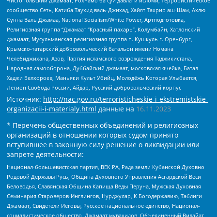
Чистопольский Джамаат, Рохнамо ба суи давлати исломи, Террористическое
сообщество Сеть, Катиба Таухид валь-Джихад, Хайят Тахрир аш-Шам, Ахлю
Сунна Валь Джамаа, National Socialism/White Power, Артподготовка,
Религиозная группа “Джамаат “Красный пахарь”, Колумбайн, Хатлонский
джамаат, Мусульманская религиозная группа п. Кушкуль г. Оренбург,
Крымско-татарский добровольческий батальон имени Номана
Челебиджихана, Азов, Партия исламского возрождения Таджикистана,
Народная самооборона, Дуббайский джамаат, московская ячейка, Батал-
Хаджи Белхороев, Маньяки Культ Убийц, Молодёжь Которая Улыбается,
Легион Свобода России, Айдар, Русский добровольческий корпус
Источник:
http://nac.gov.ru/terroristicheskie-i-ekstremistskie-
organizacii-i-materialy.html
данные на
16.11.2023
* Перечень общественных объединений и религиозных
организаций в отношении которых судом принято
вступившее в законную силу решение о ликвидации или
запрете деятельности:
Национал-большевистская партия, ВЕК РА, Рада земли Кубанской Духовно
Родовой Державы Русь, Община Духовного Управления Асгардской Веси
Беловодья, Славянская Община Капища Веды Перуна, Мужская Духовная
Семинария Староверов-Инглингов, Нурджулар, К Богодержавию, Таблиги
Джамаат, Свидетели Иеговы, Русское национальное единство, Национал-
социалистическое общество, Джамаат мувахидов, Объединенный Вилайат