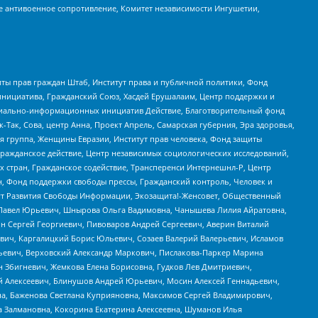
е антивоенное сопротивление, Комитет независимости Ингушетии,
ты прав граждан Штаб, Институт права и публичной политики, Фонд
инициатива, Гражданский Союз, Хасдей Ерушалаим, Центр поддержки и
социально-информационных инициатив Действие, Благотворительный фонд
Так, Сова, центр Анна, Проект Апрель, Самарская губерния, Эра здоровья,
я группа, Женщины Евразии, Институт прав человека, Фонд защиты
Гражданское действие, Центр независимых социологических исследований,
стран, Гражданское содействие, Трансперенси Интернешнл-Р, Центр
н, Фонд поддержки свободы прессы, Гражданский контроль, Человек и
тут Развития Свободы Информации, Экозащита!-Женсовет, Общественный
й Павел Юрьевич, Шнырова Ольга Вадимовна, Чанышева Лилия Айратовна,
ин Сергей Георгиевич, Пивоваров Андрей Сергеевич, Аверин Виталий
вич, Каргалицкий Борис Юльевич, Созаев Валерий Валерьевич, Исламов
льевич, Верховский Александр Маркович, Пислакова-Паркер Марина
н Збигневич, Жемкова Елена Борисовна, Гудков Лев Дмитриевич,
й Алексеевич, Блинушов Андрей Юрьевич, Мосин Алексей Геннадьевич,
а, Баженова Светлана Куприяновна, Максимов Сергей Владимирович,
а Залмановна, Кокорина Екатерина Алексеевна, Шуманов Илья