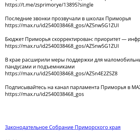
https://t.me/zsprimorye/13895?single
Последние звонки прозвучали в школах Приморья
https://max.ru/id2540038468_gos/AZ5nw5G1ZUI
Бюджет Приморья скорректирован: приоритет — инфр
https://max.ru/id2540038468_gos/AZ5nw5G1ZUI
️В крае расширили меры поддержки для маломобильны
пандусами и подъемниками
https://max.ru/id2540038468_gos/AZ5n4E2ZSZ8
Подписывайтесь на канал парламента Приморья в MA
https://max.ru/id2540038468_gos
Законодательное Собрание Приморского края