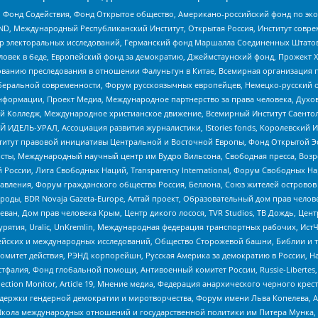
 Фонд Содействия, Фонд Открытое общество, Американо-российский фонд по э
 Международный Республиканский Институт, Открытая Россия, Институт совре
р электоральных исследований, Германский фонд Маршалла Соединенных Штатов
еловек в беде, Европейский фонд за демократию, Джеймстаунский фонд, Прожект
дованию преследования в отношении Фалуньгун в Китае, Всемирная организация 
беральной современности, Форум русскоязычных европейцев, Немецко-русский о
формации, Проект Медиа, Международное партнерство за права человека, Духов
 Колледж, Международное христианское движение, Всемирный Институт Саентол
 ИДЕЛЬ-УРАЛ, Ассоциация развития журналистики, IStories fonds, Королевск
r, Институт правовой инициативы Центральной и Восточной Европы, Фонд Открытой Э
ты, Международный научный центр им Вудро Вильсона, Свободная пресса, Возро
России, Лига Свободных Наций, Transparеncy International, Форум Свободных Н
правления, Форум гражданского общества Россия, Беллона, Союз жителей острово
роды, BDR Novaja Gazeta-Europe, Алтай проект, Образовательный дом прав челов
еван, Дом прав человека Крым, Центр дикого лосося, TVR Studios, ТВ Дождь, Це
урятия, Uralic, UnKremlin, Международная федерация транспортных рабочих, Ист
ейских и международных исследований, Общество Сторожевой башни, Библии и тр
омитет действия, РЭНД корпорейшн, Русская Америка за демократию в России, Н
фалия, Фонд глобальной помощи, Антивоенный комитет России, Russie-Libertes, L
lection Monitor, Article 19, Мнение медиа, Федерация анархического черного кр
и гендерной демократии и миротворчества, Форум имени Льва Копелева, American C
г, Школа международных отношений и государственной политики им Питера Мунка