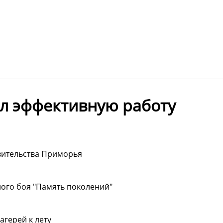
л эффективную работу
вительства Приморья
ого боя "Память поколений"
герей к лету