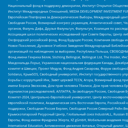
Национальный фонд в поддержку демократии, Институт Открытое Общество
Институт Международных Отношений, MEDIA DEVELOPMENT INVESTMENT FUND,
Европейская Платформа за Демократические Выборы, Международный цент
Свободная Россия, Всемирный конгресс украинцев, Атлантический совет, Ч
органов, Фалунь Дафа, Друзья Фалуньгун, Фалуньгун, Коалиция по рассле
Ассоциация школ политических исследований при Совете Европы, Центр ли
Оксфордский российский фонд, Фонд Будущее России, Компания свободы ин
Новое Поколение, Духовное Учебное Заведение Международный Библейский
организаций по наблюдению за выборами, Республика Польша, СВОБОДНЫЙ
Фонд имени Генриха Бёлля, Stichting Bellingcat, Bellingcat Ltd, The Inside
Макдональда-Лорье, Украинская национальная федерация Канады, Декабрис
комитет в Швеции, Проект Медуза, Фонд Андрея Сахарова, Форум свободной 
Solidarus, КрымSOS, Свободный университет, Институт государственного у
борьбы с коррупцией Инк, Завет церквей TCCN, Агора, Всемирный фонд при
имени Бориса Звозскова, Дом прав человека Тбилиси, Дом прав человека Ер
журналистов расследователей, АЛЛАТРА, За свободную Россию, Свободная Б
Комитет-2024, Центрально-Европейский университет, Центр восточноевроп
европейской политики, Академическая сеть Восточная Европа, Российский к
поддержки, Свободная Россия Берлин, Свободная Россия Северный Рейн-Вест
Крымскотатарский Ресурсный Центр, Глобальный союз IndustriALL, Russian E
Европы, Фонд имени Фридриха Эберта, XZ gGmbH, Мобильная академия поддержк
International Education, Антивоенное движение Антальи, Открытый диало