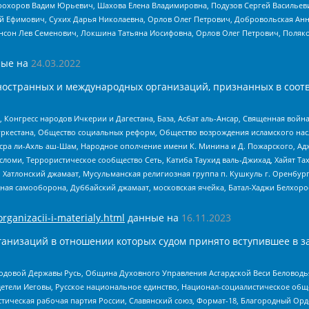
рохоров Вадим Юрьевич, Шахова Елена Владимировна, Подузов Сергей Васильеви
й Ефимович, Сухих Дарья Николаевна, Орлов Олег Петрович, Добровольская Анн
нсон Лев Семенович, Локшина Татьяна Иосифовна, Орлов Олег Петрович, Поляк
ые на
24.03.2022
ностранных и международных организаций, признанных в соотв
нгресс народов Ичкерии и Дагестана, База, Асбат аль-Ансар, Священная война,
уркестана, Общество социальных реформ, Общество возрождения исламского насл
Нусра ли-Ахль аш-Шам, Народное ополчение имени К. Минина и Д. Пожарского, Ад
сломи, Террористическое сообщество Сеть, Катиба Таухид валь-Джихад, Хайят Тах
, Хатлонский джамаат, Мусульманская религиозная группа п. Кушкуль г. Оренбу
ная самооборона, Дуббайский джамаат, московская ячейка, Батал-Хаджи Белхор
organizacii-i-materialy.html
данные на
16.11.2023
анизаций в отношении которых судом принято вступившее в з
 Родовой Державы Русь, Община Духовного Управления Асгардской Веси Беловод
детели Иеговы, Русское национальное единство, Национал-социалистическое об
истическая рабочая партия России, Славянский союз, Формат-18, Благородный Ор