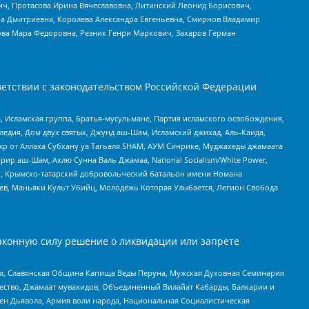
ч, Протасова Ирина Вячеславовна, Литинский Леонид Борисович,
а Дмитриевна, Королева Александра Евгеньевна, Смирнов Владимир
ова Мара Федоровна, Резник Генри Маркович, Захаров Герман
етствии с законодательством Российской Федерации
 Исламская группа, Братья-мусульмане, Партия исламского освобождения,
едия, Дом двух святых, Джунд аш-Шам, Исламский джихад, Аль-Каида,
жр от Аллаха Субхану уа Тагьаля SHAM, АУМ Синрике, Муджахеды джамаата
рир аш-Шам, Ахлю Сунна Валь Джамаа, National Socialism/White Power,
рг, Крымско-татарский добровольческий батальон имени Номана
оев, Маньяки Культ Убийц, Молодёжь Которая Улыбается, Легион Свобода
аконную силу решение о ликвидации или запрете
ья, Славянская Община Капища Веды Перуна, Мужская Духовная Семинария
щество, Джамаат мувахидов, Объединенный Вилайат Кабарды, Балкарии и
ден Дьявола, Армия воли народа, Национальная Социалистическая