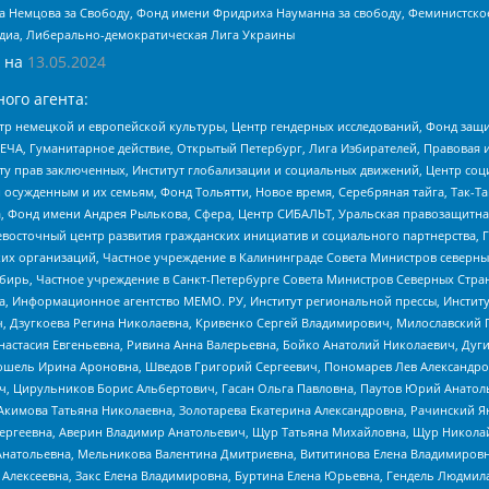
 Немцова за Свободу, Фонд имени Фридриха Науманна за свободу, Феминистско
медиа, Либерально-демократическая Лига Украины
 на
13.05.2024
ого агента:
р немецкой и европейской культуры, Центр гендерных исследований, Фонд защи
ЧА, Гуманитарное действие, Открытый Петербург, Лига Избирателей, Правовая 
иту прав заключенных, Институт глобализации и социальных движений, Центр 
ужденным и их семьям, Фонд Тольятти, Новое время, Серебряная тайга, Так-Так-
, Фонд имени Андрея Рылькова, Сфера, Центр СИБАЛЬТ, Уральская правозащитна
невосточный центр развития гражданских инициатив и социального партнерства, 
 организаций, Частное учреждение в Калининграде Совета Министров северных 
бирь, Частное учреждение в Санкт-Петербурге Совета Министров Северных Стра
а, Информационное агентство МЕМО. РУ, Институт региональной прессы, Инсти
ч, Дзугкоева Регина Николаевна, Кривенко Сергей Владимирович, Милославски
настасия Евгеньевна, Ривина Анна Валерьевна, Бойко Анатолий Николаевич, Дуг
ошель Ирина Ароновна, Шведов Григорий Сергеевич, Пономарев Лев Александро
ч, Цирульников Борис Альбертович, Гасан Ольга Павловна, Паутов Юрий Анато
Акимова Татьяна Николаевна, Золотарева Екатерина Александровна, Рачинский Я
Сергеевна, Аверин Владимир Анатольевич, Щур Татьяна Михайловна, Щур Никола
Анатольевна, Мельникова Валентина Дмитриевна, Вититинова Елена Владимировн
 Алексеевна, Закс Елена Владимировна, Буртина Елена Юрьевна, Гендель Людмил