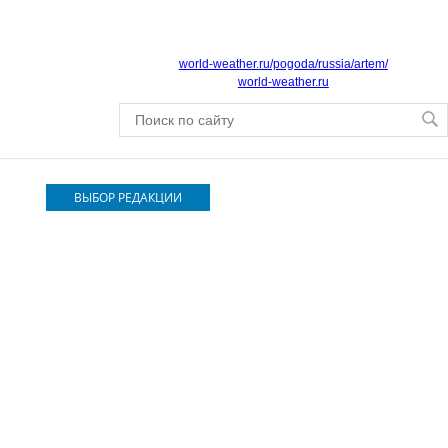
world-weather.ru/pogoda/russia/artem/
world-weather.ru
ВЫБОР РЕДАКЦИИ