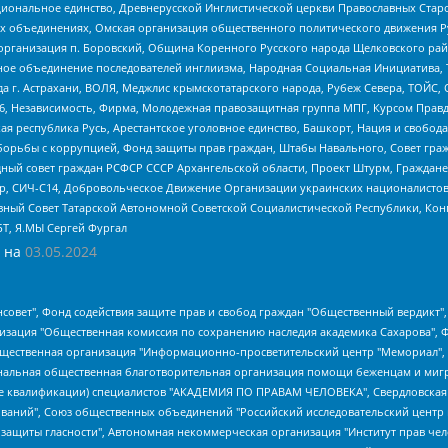
ациональное единство, Древнерусской Инглистической церкви Православных Ста
ных объединениях, Омская организация общественного политического движения Р
рганизация п. Боровский, Община Коренного Русского народа Щелковского район
гиозное объединение последователей инглиизма, Народная Социальная Инициатива,
 г. Астрахани, ВОЛЯ, Меджлис крымскотатарского народа, Рубеж Севера, ТОЙС, 
6, Независимость, Фирма, Молодежная правозащитная группа МПГ, Курсом Правд
ая республика Русь, Арестантское уголовное единство, Башкорт, Нация и свобода,
орьбы с коррупцией, Фонд защиты прав граждан, Штабы Навального, Совет гражд
ный совет граждан РСФСР СССР Архангельской области, Проект Штурм, Граждане 
tsApp, СИЧ-С14, Добровольческое Движение Организации украинских националисто
ный Совет Татарской Автономной Советской Социалистической Республики, Кон
БТ, Я.МЫ Сергей Фургал
 на
03.05.2024
мная некоммерческая организация "Центр по работе с проблемой насилия "НАСИЛИЮ.НЕТ", Межрегиональный профессиональный союз работников здравоохранения "Альянс врачей", Юридическое лицо, зарегистрированное в Латвийской Республике, SIA "Medusa Project" (регистрационный номер 40103797863, дата регистрации 10.06.2014), Некоммерческая организация "Фонд по борьбе с коррупцией", Автономная некоммерческая организация "Институт права и публичной политики", Баданин Роман Сергеевич, Гликин Максим Александрович, Железнова Мария Михайловна, Лукьянова Юлия Сергеевна, Маетная Елизавета Витальевна, Маняхин Петр Борисович, Чуракова Ольга Владимировна, Ярош Юлия Петровна, Юридическое лицо "The Insider SIA", зарегистрированное в Риге, Латвийская Республика (дата регистрации 26.06.2015), являющееся администратором доменного имени интернет-издания "The Insider SIA", https://theins.ru, Постернак Алексей Евгеньевич, Рубин Михаил Аркадьевич, Анин Роман Александрович, Юридическое лицо Istories fonds, зарегистрированное в Латвийской Республике (регистрационный номер 50008295751, дата регистрации 24.02.2020), Великовский Дмитрий Александрович, Долинина Ирина Николаевна, Мароховская Алеся Алексеевна, Шлейнов Роман Юрьевич, Шмагун Олеся Валентиновна, Общество с ограниченной ответственностью "Альтаир 2021", Общество с ограниченной ответственностью "Вега 2021", Общество с ограниченной ответственностью "Главный редактор 2021", Общество с ограниченной ответственностью "Ромашки монолит", Важенков Артем Валерьевич, Ивановская областная общественная организация "Центр гендерных исследований", Гурман Юрий Альбертович, Медиапроект "ОВД-Инфо", Егоров Владимир Владимирович, Жилинский Владимир Александрович, Общество с ограниченной ответственностью "ЗП", Иванова София Юрьевна, Карезина Инна Павловна, Кильтау Екатерина Викторовна, Петров Алексей Викторович, Пискунов Сергей Евгеньевич, Смирнов Сергей Сергеевич, Тихонов Михаил Сергеевич, Общество с ограниченной ответственностью "ЖУРНАЛИСТ-ИНОСТРАННЫЙ АГЕНТ", Арапова Галина Юрьевна, Вольтская Татьяна Анатольевна, Американская компания "Mason G.E.S. Anonymous Foundation" (США), являющаяся владельцем интернет-издания https://mnews.world/, Компания "Stichting Bellingcat", зарегистрированная в Нидерландах (дата регистрации 11.07.2018), Захаров Андрей Вячеславович, Клепиковская Екатерина Дмитриевна, Общество с ограниченной ответственностью "МЕМО", Перл Роман Александрович, Симонов Евгений Алексеевич, Соловьева Елена Анатольевна, Сотников Даниил Владимирович, Сурначева Елизавета Дмитриевна, Автономная некоммерческая организация по защите прав человека и информированию населения "Якутия – Наше Мнение", Общество с ограниченной ответственностью "Москоу диджитал медиа", с 26.01.2023 Общество с ограниченной ответственностью "Чайка Белые сады", Ветошкина Валерия Валерьевна, Заговора Максим Александрович, Межрегиональное общественное движение "Российская ЛГБТ - сеть", Оленичев Максим Владимирович, Павлов Иван Юрьевич, Скворцова Елена Сергеевна, Общество с ограниченной ответственностью "Как бы инагент", Кочетков Игорь Викторович, Общество с ограниченной ответственностью "Честные выборы", Еланчик Олег Александрович, Общество с ограниченной ответственностью "Нобелевский призыв", Гималова Регина Эмилевна, Григорьев Андрей Валерьевич, Григорьева Алина Александровна, Ассоциация по содействию защите прав призывников, альтернативнослужащих и военнослужащих "Правозащитная группа "Гражданин.Армия.Право", Хисамова Регина Фаритовна, Автономная некоммерческая организация по реализации социально-правовых программ "Лилит", Дальн