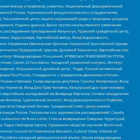
кономическому и правовому развитию, Национальный Демократический
менной России, Черноморский фонд регионального сотрудничества,
, Тихоокеанский центр защиты окружающей среды и природных ресурсов,
 Хармони, Родники дракона, Врачи против насильственного извлечения
по расследованию преследований Фалуньгун, Пражский гражданский центр,
бмен, Бард колледж, Европейский выбор, Фонд Ходорковского,
ное Управление Евангельских Христиан Украинской Христианской Церкви,
огических Предприятий, Церковь Духовной Технологии, Европейская сеть
ий Институт Международных Отношений, КРИМСЬКА ПРАВОЗАХИСНА ГРУПА,
стонии, Calvert 22 Foundation, Канадский украинский конгресс, Институт
ждение, Всеукраинский духовный центр , Риддл, Русский антивоенный
ародов ПостРоссии, Солидарность с гражданским движением в России –
в Тисима и Хабомаи, Съезд народных депутатов, Гринпис Интернешнл, Фонд
ека Чернигов, Фонд Дом Прав Человека, Белорусский дом прав человека
нтр европейских исследований им Вилфрида Мартенса, Сетевое объединение
Чам Финланд, Гудзоновский институт, Фонд Демократического Развития,
актатов Свидетелей Иеговы, Гражданский Совет, Центр анализа
астоящая Россия, Глобальная сеть журналистов-расследователей, Служба
a Asocicion de Rusos Libres, Союз за возвращение Северных территорий,
еста, Радио Свободная Европа, Германское общество изучения Восточной
ouncils for International Education, Cultural Vistas, Institute of
, Российско-канадский демократический альянс, Школа международных