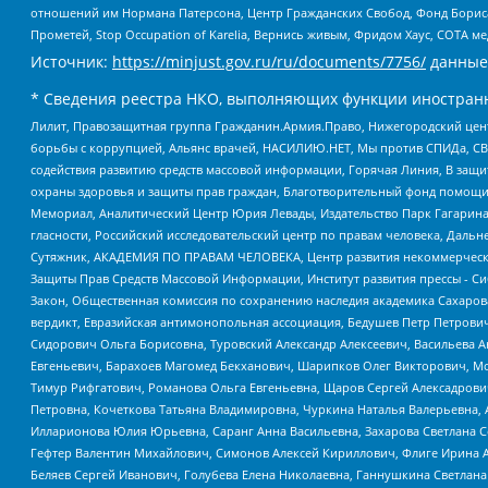
отношений им Нормана Патерсона, Центр Гражданских Свобод, Фонд Бориса
Прометей, Stop Occupation of Karelia, Вернись живым, Фридом Хаус, СОТА 
Источник:
https://minjust.gov.ru/ru/documents/7756/
данные
* Сведения реестра НКО, выполняющих функции иностранн
Лилит, Правозащитная группа Гражданин.Армия.Право, Нижегородский цент
борьбы с коррупцией, Альянс врачей, НАСИЛИЮ.НЕТ, Мы против СПИДа, СВЕ
содействия развитию средств массовой информации, Горячая Линия, В защ
охраны здоровья и защиты прав граждан, Благотворительный фонд помощи ос
Мемориал, Аналитический Центр Юрия Левады, Издательство Парк Гагарина
гласности, Российский исследовательский центр по правам человека, Даль
Сутяжник, АКАДЕМИЯ ПО ПРАВАМ ЧЕЛОВЕКА, Центр развития некоммерческих
Защиты Прав Средств Массовой Информации, Институт развития прессы - Си
Закон, Общественная комиссия по сохранению наследия академика Сахаров
вердикт, Евразийская антимонопольная ассоциация, Бедушев Петр Петрови
Сидорович Ольга Борисовна, Туровский Александр Алексеевич, Васильева А
Евгеньевич, Барахоев Магомед Бекханович, Шарипков Олег Викторович, М
Тимур Рифгатович, Романова Ольга Евгеньевна, Щаров Сергей Алексадрови
Петровна, Кочеткова Татьяна Владимировна, Чуркина Наталья Валерьевна, 
Илларионова Юлия Юрьевна, Саранг Анна Васильевна, Захарова Светлана 
Гефтер Валентин Михайлович, Симонов Алексей Кириллович, Флиге Ирина 
Беляев Сергей Иванович, Голубева Елена Николаевна, Ганнушкина Светлана