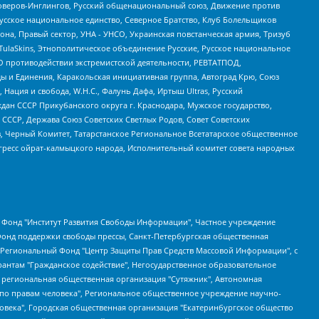
роверов-Инглингов, Русский общенациональный союз, Движение против
усское национальное единство, Северное Братство, Клуб Болельщиков
а, Правый сектор, УНА - УНСО, Украинская повстанческая армия, Тризуб
 TulaSkins, Этнополитическое объединение Русские, Русское национальное
О противодействии экстремистской деятельности, РЕВТАТПОД,
ы и Единения, Каракольская инициативная группа, Автоград Крю, Союз
 Нация и свобода, W.H.С., Фалунь Дафа, Иртыш Ultras, Русский
ан СССР Прикубанского округа г. Краснодара, Мужское государство,
СССР, Держава Союз Советских Светлых Родов, Совет Советских
в, Черный Комитет, Татарстанское Региональное Всетатарское общественное
гресс ойрат-калмыцкого народа, Исполнительный комитет совета народных
евосточное общественное движение "Маяк", Санкт-Петербургская ЛГБТ-инициативная группа "Выход", Инициативная группа ЛГБТ+ "Реверс", Алексеев Андрей Викторович, Бекбулатова Таисия Львовна, Беляев Иван Михайлович, Владыкина Елена Сергеевна, Гельман Марат Александрович, Никульшина Вероника Юрьевна, Толоконникова Надежда Андреевна, Шендерович Виктор Анатольевич, Общество с ограниченной ответственностью "Данное сообщение", Общество с ограниченной ответственностью Издательский дом "Новая глава", Айнбиндер Александра Александровна, Московский комьюнити-центр для ЛГБТ+инициатив, Благотворительный фонд развития филантропии, Deutsche Welle (Германия, Kurt-Schumacher-Strasse 3, 53113 Bonn), Борзунова Мария Михайловна, Воробьев Виктор Викторович, Голубева Анна Львовна, Константинова Алла Михайловна, Малкова Ирина Владимировна, Мурадов Мурад Абдулгалимович, Осетинская Елизавета Николаевна, Понасенков Евгений Николаевич, Ганапольский Матвей Юрьевич, Киселев Евгений Алексеевич, Борухович Ирина Григорьевна, Дремин Иван Тимофеевич, Дубровский Дмитрий Викторович, Красноярская региональная общественная организация поддержки и развития альтернативных образовательных технологий и межкультурных коммуникаций "ИНТЕРРА", Маяковская Екатерина Алексеевна, Фейгин Марк Захарович, Филимонов Андрей Викторович, Дзугкоева Регина Николаевна, Доброхотов Роман Александрович, Дудь Юрий Александрович, Елкин Сергей Владимирович, Кругликов Кирилл Игоревич, Сабунаева Мария Леонидовна, Семенов Алексей Владимирович, Шаинян Карен Багратович, Шульман Екатерина Михайловна, Асафьев Артур Валерьевич, Вахштайн Виктор Семенович, Венедиктов Алексей Алексеевич, Лушникова Екатерина Евгеньевна, Волков Леонид Михайлович, Невзоров Александр Глебович, Пархоменко Сергей Борисович, Сироткин Ярослав Николаевич, Кара-Мурза Владимир Владимирович, Баранова Наталья Владимировна, Гозман Леонид Яковлевич, Кагарлицкий Борис Юльевич, Климарев Михаил Валерьевич, Милов Владимир Станиславович, Автономная некоммерческая организация Краснодарский центр современного искусства "Типография", Моргенштерн Алишер Тагирович, Соболь Любовь Эдуардовна, Общество с ограниченной ответственностью "ЛИЗА НОРМ", Каспаров Гарри Кимович, Ходорковский Михаил Борисович, Общество с ограниченной ответственностью "Апрельские тезисы", Данилович Ирина Брониславовна, Кашин Олег Владимирович, Петров Николай Владимирович, Пивоваров Алексей Владимирович, Соколов Михаил Владимирович, Цветкова Юлия Владимировна, Чичваркин Евгений Александрович, Комитет против пыток/Команда против пыток, Общество с ограниченной ответственностью "Первый научный", Общество с ограниченной ответственностью "Вертолет и ко", Белоцерковская Вероника Борисовна, Кац Максим Евгеньевич, Лазарева Татьяна Юрьевна, Шаведдинов Руслан Табризович, Яшин Илья Валерьевич, Общество с ограниченной ответственностью "Иноагент ААВ", Алешковский Дмитрий Петрович, Альбац Евгения Марковна, Быков Дмитрий Львович, Галямина Юлия Евгеньевна, Лойко Сергей Леонидович, Мартынов Кирилл Константинович, Медведев Сергей Александрович, Крашенинников Федор Геннадиевич, Гордеева Катерина Вл