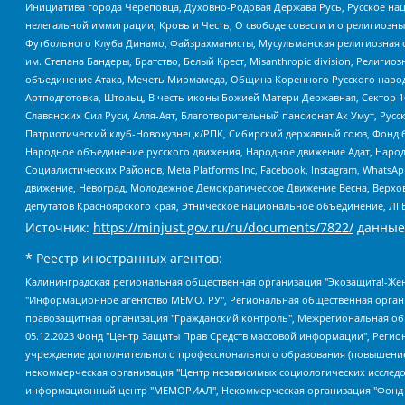
Инициатива города Череповца, Духовно-Родовая Держава Русь, Русское н
нелегальной иммиграции, Кровь и Честь, О свободе совести и о религиоз
Футбольного Клуба Динамо, Файзрахманисты, Мусульманская религиозная о
им. Степана Бандеры, Братство, Белый Крест, Misanthropic division, Рели
объединение Атака, Мечеть Мирмамеда, Община Коренного Русского народа
Артподготовка, Штольц, В честь иконы Божией Матери Державная, Сектор 1
Славянских Сил Руси, Алля-Аят, Благотворительный пансионат Ак Умут, Русск
Патриотический клуб-Новокузнецк/РПК, Сибирский державный союз, Фонд б
Народное объединение русского движения, Народное движение Адат, Народ
Социалистических Районов, Meta Platforms Inc, Facebook, Instagram, Wha
движение, Невоград, Молодежное Демократическое Движение Весна, Верхов
депутатов Красноярского края, Этническое национальное объединение, ЛГ
Источник:
https://minjust.gov.ru/ru/documents/7822/
данные
* Реестр иностранных агентов:
Калининградская региональная общественная организация "Экозащита!-Женсовет", Фонд содействия защите прав и свобод граждан "Общественный вердикт", Фонд "Институт Развития Свободы Информации", Частное учреждение "Информационное агентство МЕМО. РУ", Региональная общественная организация "Общественная комиссия по сохранению наследия академика Сахарова", Фонд поддержки свободы прессы, Санкт-Петербургская общественная правозащитная организация "Гражданский контроль", Межрегиональная общественная организация "Информационно-просветительский центр "Мемориал", Региональный Фонд "Центр Защиты Прав Средств Массовой Информации", с 05.12.2023 Фонд "Центр Защиты Прав Средств массовой информации", Региональная общественная благотворительная организация помощи беженцам и мигрантам "Гражданское содействие", Негосударственное образовательное учреждение дополнительного профессионального образования (повышение квалификации) специалистов "АКАДЕМИЯ ПО ПРАВАМ ЧЕЛОВЕКА", Свердловская региональная общественная организация "Сутяжник", Автономная некоммерческая организация "Центр независимых социологических исследований", Союз общественных объединений "Российский исследовательский центр по правам человека", Региональное общественное учреждение научно-информационный центр "МЕМОРИАЛ", Некоммерческая организация "Фонд защиты гласности", Автономная некоммерческая организация "Институт прав человека", Городская общественная организация "Екатеринбургское общество "МЕМОРИАЛ", Городская общественная организация "Рязанское историко-просветительское и правозащитное общество "Мемориал" (Рязанский Мемориал), Челябинский региональный орган общественной самодеятельности – женское общественное объединение "Женщины Евразии", Челябинский региональный орган общественной самодеятельности "Уральская правозащитная группа", Фонд содействия защите здоровья и социальной справедливости имени Андрея Рылькова, Автономная Некоммерческая Организация "Аналитический Центр Юрия Левады", Автономная некоммерческая организация социальной поддержки населения "Проект Апрель", Региональная общественная организация помощи женщинам и детям, находящимся в кризисной ситуации "Информационно-методический центр "Анна", Фонд содействия развитию массовых коммуникаций и правовому просвещению "Так-так-Так", Фонд содействия устойчивому развитию "Серебряная тайга", Свердловский региональный общественный фонд социальных проектов "Новое время", "Idel.Реалии", Кавказ.Реалии, Крым.Реалии, Телеканал Настоящее Время, Татаро-башкирская служба Радио Свобода (Azatliq Radiosi), Радио Свободная Европа/Радио Свобода (PCE/PC), "Сибирь.Реалии", "Фактограф", Благотворительный фонд помощи осужденным и их семьям, Автономная некоммерческая организация "Институт глобализации и социальных движений", Фонд "В защиту прав заключенных", Частное учреждение "Центр поддержки и содействия развитию средств массовой информации", Пензенский региональный общественный благотворительный фонд "Гражданский союз", "Север.Реалии", Некоммерческая организация Фонд "Правовая инициатива", Общество с ограниченной ответственностью "Радио Свободная Европа/Радио Свобода", Чешское информационное агентство "MEDIUM-ORIENT", Красноярская региональная общественная организация "Мы против СПИДа", Камалягин Денис Николаевич, Маркелов Сергей Евгеньевич, Пономарев Лев Александрович, Савицкая Людмила Алексеевна, Автоно