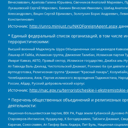
Вячеславович, Арапова Галина Юрьевна, Свечников Анатолий Мариевич, П
Лукашевский Сергей Маркович, Бахмин Вячеслав Иванович, Шабад Анатоли
Александрович, Вицин Сергей Ефимович, Золотухин Борис Андреевич, Леви
Константинович
Источник:
http://unro.minjust.ru/NKOForeignAgent.aspx
данн
* Единый федеральный список организаций, в том числе и
террористическими:
Высший военный Маджлисуль Шура Объединенных сил моджахедов Кавказа, Ко
Лашкар-И-Тайба, Исламская группа, Движение Талибан, Исламская партия Т
Имарат Кавказ, АБТО, Правый сектор, Исламское государство, Джабха аль-
Ат-Тавхида Валь-Джихад, Чистопольский Джамаат, Рохнамо ба суи давлати и
Артподготовка, Религиозная группа “Джамаат “Красный пахарь”, Колумбайн
Челебиджихана, Азов, Партия исламского возрождения Таджикистана, Народ
России, Айдар, Русский добровольческий корпус
Источник:
http://nac.gov.ru/terroristicheskie-i-ekstremistskie-
* Перечень общественных объединений и религиозных орг
деятельности:
Национал-большевистская партия, ВЕК РА, Рада земли Кубанской Духовно
Староверов-Инглингов, Нурджулар, К Богодержавию, Таблиги Джамаат, Сви
Карачая, Союз славян, Ат-Такфир Валь-Хиджра, Пит Буль, Национал-социал