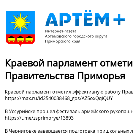
Краевой парламент отмети
Правительства Приморья
Краевой парламент отметил эффективную работу Пра
https://max.ru/id2540038468_gos/AZ5oxQqiQUY
В Уссурийске прошел фестиваль армейского рукопашн
https://t.me/zsprimorye/13893
В Черниговке завершается подготовка пришкольных ла