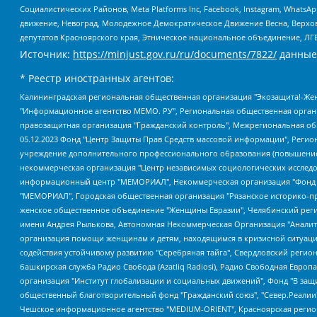
Социалистических Районов, Meta Platforms Inc, Facebook, Instagram, Wha
движение, Невоград, Молодежное Демократическое Движение Весна, Верхов
депутатов Красноярского края, Этническое национальное объединение, ЛГ
Источник:
https://minjust.gov.ru/ru/documents/7822/
данные
* Реестр иностранных агентов:
Калининградская региональная общественная организация "Экозащита!-Женсовет", Фонд содействия защите прав и свобод граждан "Общественный вердикт", Фонд "Институт Развития Свободы Информации", Частное учреждение "Информационное агентство МЕМО. РУ", Региональная общественная организация "Общественная комиссия по сохранению наследия академика Сахарова", Фонд поддержки свободы прессы, Санкт-Петербургская общественная правозащитная организация "Гражданский контроль", Межрегиональная общественная организация "Информационно-просветительский центр "Мемориал", Региональный Фонд "Центр Защиты Прав Средств Массовой Информации", с 05.12.2023 Фонд "Центр Защиты Прав Средств массовой информации", Региональная общественная благотворительная организация помощи беженцам и мигрантам "Гражданское содействие", Негосударственное образовательное учреждение дополнительного профессионального образования (повышение квалификации) специалистов "АКАДЕМИЯ ПО ПРАВАМ ЧЕЛОВЕКА", Свердловская региональная общественная организация "Сутяжник", Автономная некоммерческая организация "Центр независимых социологических исследований", Союз общественных объединений "Российский исследовательский центр по правам человека", Региональное общественное учреждение научно-информационный центр "МЕМОРИАЛ", Некоммерческая организация "Фонд защиты гласности", Автономная некоммерческая организация "Институт прав человека", Городская общественная организация "Екатеринбургское общество "МЕМОРИАЛ", Городская общественная организация "Рязанское историко-просветительское и правозащитное общество "Мемориал" (Рязанский Мемориал), Челябинский региональный орган общественной самодеятельности – женское общественное объединение "Женщины Евразии", Челябинский региональный орган общественной самодеятельности "Уральская правозащитная группа", Фонд содействия защите здоровья и социальной справедливости имени Андрея Рылькова, Автономная Некоммерческая Организация "Аналитический Центр Юрия Левады", Автономная некоммерческая организация социальной поддержки населения "Проект Апрель", Региональная общественная организация помощи женщинам и детям, находящимся в кризисной ситуации "Информационно-методический центр "Анна", Фонд содействия развитию массовых коммуникаций и правовому просвещению "Так-так-Так", Фонд содействия устойчивому развитию "Серебряная тайга", Свердловский региональный общественный фонд социальных проектов "Новое время", "Idel.Реалии", Кавказ.Реалии, Крым.Реалии, Телеканал Настоящее Время, Татаро-башкирская служба Радио Свобода (Azatliq Radiosi), Радио Свободная Европа/Радио Свобода (PCE/PC), "Сибирь.Реалии", "Фактограф", Благотворительный фонд помощи осужденным и их семьям, Автономная некоммерческая организация "Институт глобализации и социальных движений", Фонд "В защиту прав заключенных", Частное учреждение "Центр поддержки и содействия развитию средств массовой информации", Пензенский региональный общественный благотворительный фонд "Гражданский союз", "Север.Реалии", Некоммерческая организация Фонд "Правовая инициатива", Общество с ограниченной ответственностью "Радио Свободная Европа/Радио Свобода", Чешское информационное агентство "MEDIUM-ORIENT", Красноярская региональная общественная организация "Мы против СПИДа", Камалягин Денис Николаевич, Маркелов Сергей Евгеньевич, Пономарев Лев Александрович, Савицкая Людмила Алексеевна, Автоно