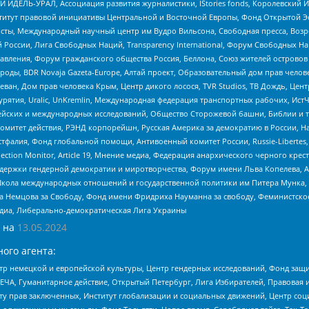
 ИДЕЛЬ-УРАЛ, Ассоциация развития журналистики, IStories fonds, Королевск
r, Институт правовой инициативы Центральной и Восточной Европы, Фонд Открытой Э
ты, Международный научный центр им Вудро Вильсона, Свободная пресса, Возро
России, Лига Свободных Наций, Transparеncy International, Форум Свободных Н
правления, Форум гражданского общества Россия, Беллона, Союз жителей острово
роды, BDR Novaja Gazeta-Europe, Алтай проект, Образовательный дом прав челов
еван, Дом прав человека Крым, Центр дикого лосося, TVR Studios, ТВ Дождь, Це
урятия, Uralic, UnKremlin, Международная федерация транспортных рабочих, Ист
ейских и международных исследований, Общество Сторожевой башни, Библии и тр
омитет действия, РЭНД корпорейшн, Русская Америка за демократию в России, Н
фалия, Фонд глобальной помощи, Антивоенный комитет России, Russie-Libertes, L
lection Monitor, Article 19, Мнение медиа, Федерация анархического черного кр
и гендерной демократии и миротворчества, Форум имени Льва Копелева, American C
г, Школа международных отношений и государственной политики им Питера Мунка
 Немцова за Свободу, Фонд имени Фридриха Науманна за свободу, Феминистско
медиа, Либерально-демократическая Лига Украины
 на
13.05.2024
ого агента:
р немецкой и европейской культуры, Центр гендерных исследований, Фонд защи
ЧА, Гуманитарное действие, Открытый Петербург, Лига Избирателей, Правовая 
иту прав заключенных, Институт глобализации и социальных движений, Центр 