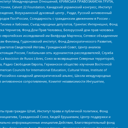
ий Институт Международных Отношений, КРИМСЬКА ПРАВОЗАХИСНА ГРУПА,
стонии, Calvert 22 Foundation, Канадский украинский конгресс, Институт
ждение, Всеукраинский духовный центр , Риддл, Русский антивоенный
ародов ПостРоссии, Солидарность с гражданским движением в России –
в Тисима и Хабомаи, Съезд народных депутатов, Гринпис Интернешнл, Фонд
ека Чернигов, Фонд Дом Прав Человека, Белорусский дом прав человека
нтр европейских исследований им Вилфрида Мартенса, Сетевое объединение
Чам Финланд, Гудзоновский институт, Фонд Демократического Развития,
актатов Свидетелей Иеговы, Гражданский Совет, Центр анализа
астоящая Россия, Глобальная сеть журналистов-расследователей, Служба
a Asocicion de Rusos Libres, Союз за возвращение Северных территорий,
еста, Радио Свободная Европа, Германское общество изучения Восточной
ouncils for International Education, Cultural Vistas, Institute of
, Российско-канадский демократический альянс, Школа международных
е антивоенное сопротивление, Комитет независимости Ингушетии,
ты прав граждан Штаб, Институт права и публичной политики, Фонд
инициатива, Гражданский Союз, Хасдей Ерушалаим, Центр поддержки и
социально-информационных инициатив Действие, Благотворительный фонд