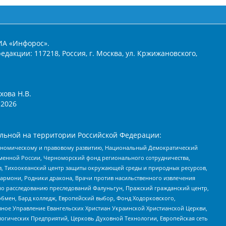
ИА «Инфорос».
едакции: 117218, Россия, г. Москва, ул. Кржижановского,
хова Н.В.
2026
льной на территории Российской Федерации:
кономическому и правовому развитию, Национальный Демократический
менной России, Черноморский фонд регионального сотрудничества,
, Тихоокеанский центр защиты окружающей среды и природных ресурсов,
 Хармони, Родники дракона, Врачи против насильственного извлечения
по расследованию преследований Фалуньгун, Пражский гражданский центр,
бмен, Бард колледж, Европейский выбор, Фонд Ходорковского,
ное Управление Евангельских Христиан Украинской Христианской Церкви,
огических Предприятий, Церковь Духовной Технологии, Европейская сеть