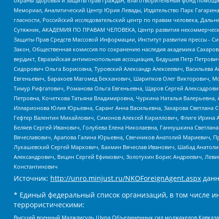
охраны здоровья и защиты прав граждан, Благотворительный фонд помощи ос
Мемориал, Аналитический Центр Юрия Левады, Издательство Парк Гагарина
гласности, Российский исследовательский центр по правам человека, Даль
Сутяжник, АКАДЕМИЯ ПО ПРАВАМ ЧЕЛОВЕКА, Центр развития некоммерческих
Защиты Прав Средств Массовой Информации, Институт развития прессы - Си
Закон, Общественная комиссия по сохранению наследия академика Сахаров
вердикт, Евразийская антимонопольная ассоциация, Бедушев Петр Петрови
Сидорович Ольга Борисовна, Туровский Александр Алексеевич, Васильева А
Евгеньевич, Барахоев Магомед Бекханович, Шарипков Олег Викторович, М
Тимур Рифгатович, Романова Ольга Евгеньевна, Щаров Сергей Алексадрови
Петровна, Кочеткова Татьяна Владимировна, Чуркина Наталья Валерьевна, 
Илларионова Юлия Юрьевна, Саранг Анна Васильевна, Захарова Светлана 
Гефтер Валентин Михайлович, Симонов Алексей Кириллович, Флиге Ирина 
Беляев Сергей Иванович, Голубева Елена Николаевна, Ганнушкина Светлана
Вячеславович, Арапова Галина Юрьевна, Свечников Анатолий Мариевич, П
Лукашевский Сергей Маркович, Бахмин Вячеслав Иванович, Шабад Анатоли
Александрович, Вицин Сергей Ефимович, Золотухин Борис Андреевич, Леви
Константинович
Источник:
http://unro.minjust.ru/NKOForeignAgent.aspx
данн
* Единый федеральный список организаций, в том числе и
террористическими:
Высший военный Маджлисуль Шура Объединенных сил моджахедов Кавказа, Ко