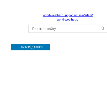
world-weather.ru/pogoda/russia/artem/
world-weather.ru
ВЫБОР РЕДАКЦИИ