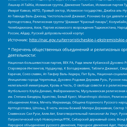
Лашкар-И-Тайба, Исламская группа, Движение Талибан, Исламская партия Т
Имарат Кавказ, АБТО, Правый сектор, Исламское государство, Джабха аль-
Ат-Тавхида Валь-Джихад, Чистопольский Джамаат, Рохнамо ба суи давлати и
Артподготовка, Религиозная группа “Джамаат “Красный пахарь”, Колумбайн
Челебиджихана, Азов, Партия исламского возрождения Таджикистана, Народ
России, Айдар, Русский добровольческий корпус
Источник:
http://nac.gov.ru/terroristicheskie-i-ekstremistskie-
* Перечень общественных объединений и религиозных орг
деятельности:
Национал-большевистская партия, ВЕК РА, Рада земли Кубанской Духовно
Староверов-Инглингов, Нурджулар, К Богодержавию, Таблиги Джамаат, Сви
Карачая, Союз славян, Ат-Такфир Валь-Хиджра, Пит Буль, Национал-социал
Инициатива города Череповца, Духовно-Родовая Держава Русь, Русское н
нелегальной иммиграции, Кровь и Честь, О свободе совести и о религиоз
Футбольного Клуба Динамо, Файзрахманисты, Мусульманская религиозная о
им. Степана Бандеры, Братство, Белый Крест, Misanthropic division, Рели
объединение Атака, Мечеть Мирмамеда, Община Коренного Русского народа
Артподготовка, Штольц, В честь иконы Божией Матери Державная, Сектор 1
Славянских Сил Руси, Алля-Аят, Благотворительный пансионат Ак Умут, Русск
Патриотический клуб-Новокузнецк/РПК, Сибирский державный союз, Фонд б
Народное объединение русского движения, Народное движение Адат, Народ