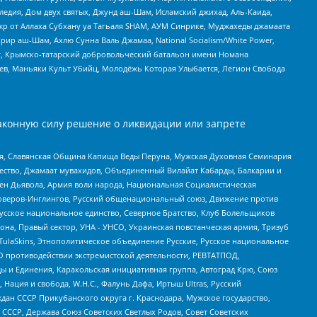
едия, Дом двух святых, Джунд аш-Шам, Исламский джихад, Аль-Каида,
жр от Аллаха Субхану уа Тагьаля SHAM, АУМ Синрике, Муджахеды джамаата
рир аш-Шам, Ахлю Сунна Валь Джамаа, National Socialism/White Power,
рг, Крымско-татарский добровольческий батальон имени Номана
оев, Маньяки Культ Убийц, Молодёжь Которая Улыбается, Легион Свобода
аконную силу решение о ликвидации или запрете
ья, Славянская Община Капища Веды Перуна, Мужская Духовная Семинария
щество, Джамаат мувахидов, Объединенный Вилайат Кабарды, Балкарии и
ден Дьявола, Армия воли народа, Национальная Социалистическая
роверов-Инглингов, Русский общенациональный союз, Движение против
усское национальное единство, Северное Братство, Клуб Болельщиков
а, Правый сектор, УНА - УНСО, Украинская повстанческая армия, Тризуб
 TulaSkins, Этнополитическое объединение Русские, Русское национальное
О противодействии экстремистской деятельности, РЕВТАТПОД,
ы и Единения, Каракольская инициативная группа, Автоград Крю, Союз
 Нация и свобода, W.H.С., Фалунь Дафа, Иртыш Ultras, Русский
ан СССР Прикубанского округа г. Краснодара, Мужское государство,
СССР, Держава Союз Советских Светлых Родов, Совет Советских