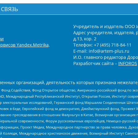
 СВЯЗЬ
Учредитель и издатель ООО 
Адрес учредителя, издателя, р
зи
д.13, кор. 2
рвисов Yandex.Metrika,
Телефон: +7 (495) 718-84-11
E-mail: info@artem-plus.ru
И.О. главного редактора Доро
Разработчик сайта –
INFOROS
енных организаций, деятельность которых признана нежелате
 Фонд Содействия, Фонд Открытое общество, Американо-российский фонд по э
 Международный Республиканский Институт, Открытая Россия, Институт совре
р электоральных исследований, Германский фонд Маршалла Соединенных Штатов
еловек в беде, Европейский фонд за демократию, Джеймстаунский фонд, Прожект
дованию преследования в отношении Фалуньгун в Китае, Всемирная организация 
беральной современности, Форум русскоязычных европейцев, Немецко-русский о
формации, Проект Медиа, Международное партнерство за права человека, Духов
 Колледж, Международное христианское движение, Всемирный Институт Саентол