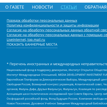
О ГАЗЕТЕ
НОВОСТИ
СТАТЬИ
ОБРАТНАЯ
Порядок обработки персональных данных
Политика конфиденциальности и защиты информации
Согласие на обработку персональных данных обратной свя
Согласие на обработку персональных данных с помощью се
LiveInternet, top.mail.ru
ПОКАЗАТЬ БАННЕРНЫЕ МЕСТА
* Перечень иностранных и международных неправительств
Национальный фонд в поддержку демократии, Институт Открытое Общество
Институт Международных Отношений, MEDIA DEVELOPMENT INVESTMENT FUND,
Европейская Платформа за Демократические Выборы, Международный цент
Свободная Россия, Всемирный конгресс украинцев, Атлантический совет, Ч
органов, Фалунь Дафа, Друзья Фалуньгун, Фалуньгун, Коалиция по рассле
Ассоциация школ политических исследований при Совете Европы, Центр ли
Оксфордский российский фонд, Фонд Будущее России, Компания свободы ин
Новое Поколение, Духовное Учебное Заведение Международный Библейский