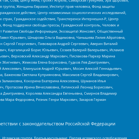
Так, Сова, центр Анна, Проект Апрель, Самарская губерния, Эра здоровья,
я группа, Женщины Евразии, Институт прав человека, Фонд защиты
Гражданское действие, Центр независимых социологических исследований,
стран, Гражданское содействие, Трансперенси Интернешнл-Р, Центр
н, Фонд поддержки свободы прессы, Гражданский контроль, Человек и
тут Развития Свободы Информации, Экозащита!-Женсовет, Общественный
й Павел Юрьевич, Шнырова Ольга Вадимовна, Чанышева Лилия Айратовна,
ин Сергей Георгиевич, Пивоваров Андрей Сергеевич, Аверин Виталий
вич, Каргалицкий Борис Юльевич, Созаев Валерий Валерьевич, Исламов
льевич, Верховский Александр Маркович, Пислакова-Паркер Марина
н Збигневич, Жемкова Елена Борисовна, Гудков Лев Дмитриевич,
й Алексеевич, Блинушов Андрей Юрьевич, Мосин Алексей Геннадьевич,
а, Баженова Светлана Куприяновна, Максимов Сергей Владимирович,
а Залмановна, Кокорина Екатерина Алексеевна, Шуманов Илья
ч, Протасова Ирина Вячеславовна, Литинский Леонид Борисович,
а Дмитриевна, Королева Александра Евгеньевна, Смирнов Владимир
ова Мара Федоровна, Резник Генри Маркович, Захаров Герман
етствии с законодательством Российской Федерации
 Исламская группа, Братья-мусульмане, Партия исламского освобождения,