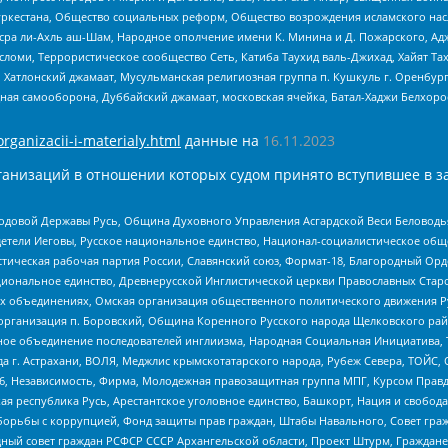
уркестана, Общество социальных реформ, Общество возрождения исламского насл
Нусра ли-Ахль аш-Шам, Народное ополчение имени К. Минина и Д. Пожарского, Ад
сломи, Террористическое сообщество Сеть, Катиба Таухид валь-Джихад, Хайят Тах
, Хатлонский джамаат, Мусульманская религиозная группа п. Кушкуль г. Оренбу
ная самооборона, Дуббайский джамаат, московская ячейка, Батал-Хаджи Белхор
organizacii-i-materialy.html
данные на
16.11.2023
анизаций в отношении которых судом принято вступившее в з
 Родовой Державы Русь, Община Духовного Управления Асгардской Веси Беловод
детели Иеговы, Русское национальное единство, Национал-социалистическое об
истическая рабочая партия России, Славянский союз, Формат-18, Благородный Ор
ациональное единство, Древнерусской Инглистической церкви Православных Ста
ных объединениях, Омская организация общественного политического движения Р
рганизация п. Боровский, Община Коренного Русского народа Щелковского район
гиозное объединение последователей инглиизма, Народная Социальная Инициатива,
 г. Астрахани, ВОЛЯ, Меджлис крымскотатарского народа, Рубеж Севера, ТОЙС, 
6, Независимость, Фирма, Молодежная правозащитная группа МПГ, Курсом Правд
ая республика Русь, Арестантское уголовное единство, Башкорт, Нация и свобода,
орьбы с коррупцией, Фонд защиты прав граждан, Штабы Навального, Совет гражд
ный совет граждан РСФСР СССР Архангельской области, Проект Штурм, Граждане 