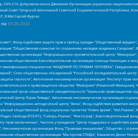
tsApp, СИЧ-С14, Добровольческое Движение Организации украинских националисто
ный Совет Татарской Автономной Советской Социалистической Республики, Кон
БТ, Я.МЫ Сергей Фургал
 на
03.05.2024
мная некоммерческая организация "Центр по работе с проблемой насилия "НАСИЛИЮ.НЕТ", Межрегиональный профессиональный союз работников здравоохранения "Альянс врачей", Юридическое лицо, зарегистрированное в Латвийской Республике, SIA "Medusa Project" (регистрационный номер 40103797863, дата регистрации 10.06.2014), Некоммерческая организация "Фонд по борьбе с коррупцией", Автономная некоммерческая организация "Институт права и публичной политики", Баданин Роман Сергеевич, Гликин Максим Александрович, Железнова Мария Михайловна, Лукьянова Юлия Сергеевна, Маетная Елизавета Витальевна, Маняхин Петр Борисович, Чуракова Ольга Владимировна, Ярош Юлия Петровна, Юридическое лицо "The Insider SIA", зарегистрированное в Риге, Латвийская Республика (дата регистрации 26.06.2015), являющееся администратором доменного имени интернет-издания "The Insider SIA", https://theins.ru, Постернак Алексей Евгеньевич, Рубин Михаил Аркадьевич, Анин Роман Александрович, Юридическое лицо Istories fonds, зарегистрированное в Латвийской Республике (регистрационный номер 50008295751, дата регистрации 24.02.2020), Великовский Дмитрий Александрович, Долинина Ирина Николаевна, Мароховская Алеся Алексеевна, Шлейнов Роман Юрьевич, Шмагун Олеся Валентиновна, Общество с ограниченной ответственностью "Альтаир 2021", Общество с ограниченной ответственностью "Вега 2021", Общество с ограниченной ответственностью "Главный редактор 2021", Общество с ограниченной ответственностью "Ромашки монолит", Важенков Артем Валерьевич, Ивановская областная общественная организация "Центр гендерных исследований", Гурман Юрий Альбертович, Медиапроект "ОВД-Инфо", Егоров Владимир Владимирович, Жилинский Владимир Александрович, Общество с ограниченной ответственностью "ЗП", Иванова София Юрьевна, Карезина Инна Павловна, Кильтау Екатерина Викторовна, Петров Алексей Викторович, Пискунов Сергей Евгеньевич, Смирнов Сергей Сергеевич, Тихонов Михаил Сергеевич, Общество с ограниченной ответственностью "ЖУРНАЛИСТ-ИНОСТРАННЫЙ АГЕНТ", Арапова Галина Юрьевна, Вольтская Татьяна Анатольевна, Американская компания "Mason G.E.S. Anonymous Foundation" (США), являющаяся владельцем интернет-издания https://mnews.world/, Компания "Stichting Bellingcat", зарегистрированная в Нидерландах (дата регистрации 11.07.2018), Захаров Андрей Вячеславович, Клепиковская Екатерина Дмитриевна, Общество с ограниченной ответственностью "МЕМО", Перл Роман Александрович, Симонов Евгений Алексеевич, Соловьева Елена Анатольевна, Сотников Даниил Владимирович, Сурначева Елизавета Дмитриевна, Автономная некоммерческая организация по защите прав человека и информированию населения "Якутия – Наше Мнение", Общество с ограниченной ответственностью "Москоу диджитал медиа", с 26.01.2023 Общество с ограниченной ответственностью "Чайка Белые сады", Ветошкина Валерия Валерьевна, Заговора Максим Александрович, Межрегиональное общественное движение "Российская ЛГБТ - сеть", Оленичев Максим Владимирович, Павлов Иван Юрьевич, Скворцова Елена Сергеевна, Общество с ограниченной ответственностью "Как бы инагент", Кочетков Игорь Викторович, Общество с ограниченной ответственностью "Честные выборы", Еланчик Олег Александрович, Общество с ограниченной ответственностью "Нобелевский призыв", Гималова Регина Эмилевна, Григорьев Андрей Валерьевич, Григорьева Алина Александровна, Ассоциация по содействию защите прав призывников, альтернативнослужащих и военнослужащих "Правозащитная группа "Гражданин.Армия.Право", Хисамова Регина Фаритовна, Автономная некоммерческая организация по реализации социально-правовых программ "Лилит", Дальн