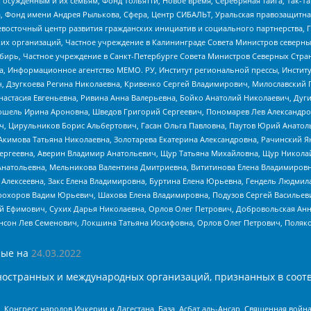
ужденным и их семьям, Фонд Тольятти, Новое время, Серебряная тайга, Так-Так-
, Фонд имени Андрея Рылькова, Сфера, Центр СИБАЛЬТ, Уральская правозащитна
невосточный центр развития гражданских инициатив и социального партнерства, 
 организаций, Частное учреждение в Калининграде Совета Министров северных 
бирь, Частное учреждение в Санкт-Петербурге Совета Министров Северных Стра
а, Информационное агентство МЕМО. РУ, Институт региональной прессы, Инсти
ч, Дзугкоева Регина Николаевна, Кривенко Сергей Владимирович, Милославски
настасия Евгеньевна, Ривина Анна Валерьевна, Бойко Анатолий Николаевич, Дуг
ошель Ирина Ароновна, Шведов Григорий Сергеевич, Пономарев Лев Александро
ч, Цирульников Борис Альбертович, Гасан Ольга Павловна, Паутов Юрий Анато
Акимова Татьяна Николаевна, Золотарева Екатерина Александровна, Рачинский Я
Сергеевна, Аверин Владимир Анатольевич, Щур Татьяна Михайловна, Щур Никола
Анатольевна, Мельникова Валентина Дмитриевна, Вититинова Елена Владимировн
 Алексеевна, Закс Елена Владимировна, Буртина Елена Юрьевна, Гендель Людмил
рохоров Вадим Юрьевич, Шахова Елена Владимировна, Подузов Сергей Васильеви
й Ефимович, Сухих Дарья Николаевна, Орлов Олег Петрович, Добровольская Анн
нсон Лев Семенович, Локшина Татьяна Иосифовна, Орлов Олег Петрович, Поляк
ые на
24.03.2022
ностранных и международных организаций, признанных в соотв
нгресс народов Ичкерии и Дагестана, База, Асбат аль-Ансар, Священная война,