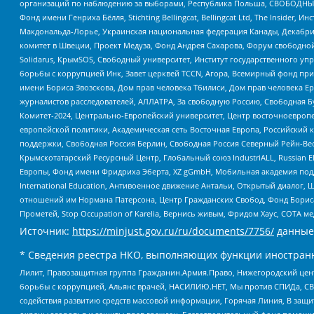
организаций по наблюдению за выборами, Республика Польша, СВОБОДНЫЙ
Фонд имени Генриха Бёлля, Stichting Bellingcat, Bellingcat Ltd, The Inside
Макдональда-Лорье, Украинская национальная федерация Канады, Декабрис
комитет в Швеции, Проект Медуза, Фонд Андрея Сахарова, Форум свободной 
Solidarus, КрымSOS, Свободный университет, Институт государственного у
борьбы с коррупцией Инк, Завет церквей TCCN, Агора, Всемирный фонд при
имени Бориса Звозскова, Дом прав человека Тбилиси, Дом прав человека Ер
журналистов расследователей, АЛЛАТРА, За свободную Россию, Свободная Б
Комитет-2024, Центрально-Европейский университет, Центр восточноевроп
европейской политики, Академическая сеть Восточная Европа, Российский к
поддержки, Свободная Россия Берлин, Свободная Россия Северный Рейн-Вест
Крымскотатарский Ресурсный Центр, Глобальный союз IndustriALL, Russian E
Европы, Фонд имени Фридриха Эберта, XZ gGmbH, Мобильная академия поддержк
International Education, Антивоенное движение Антальи, Открытый диало
отношений им Нормана Патерсона, Центр Гражданских Свобод, Фонд Бориса
Прометей, Stop Occupation of Karelia, Вернись живым, Фридом Хаус, СОТА 
Источник:
https://minjust.gov.ru/ru/documents/7756/
данные
* Сведения реестра НКО, выполняющих функции иностранн
Лилит, Правозащитная группа Гражданин.Армия.Право, Нижегородский цент
борьбы с коррупцией, Альянс врачей, НАСИЛИЮ.НЕТ, Мы против СПИДа, СВЕ
содействия развитию средств массовой информации, Горячая Линия, В защ