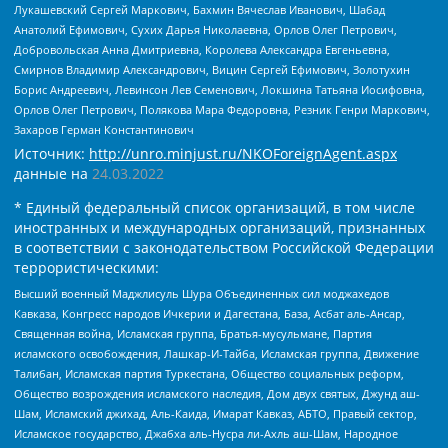
Лукашевский Сергей Маркович, Бахмин Вячеслав Иванович, Шабад
Анатолий Ефимович, Сухих Дарья Николаевна, Орлов Олег Петрович,
Добровольская Анна Дмитриевна, Королева Александра Евгеньевна,
Смирнов Владимир Александрович, Вицин Сергей Ефимович, Золотухин
Борис Андреевич, Левинсон Лев Семенович, Локшина Татьяна Иосифовна,
Орлов Олег Петрович, Полякова Мара Федоровна, Резник Генри Маркович,
Захаров Герман Константинович
Источник:
http://unro.minjust.ru/NKOForeignAgent.aspx
данные на
24.03.2022
* Единый федеральный список организаций, в том числе
иностранных и международных организаций, признанных
в соответствии с законодательством Российской Федерации
террористическими:
Высший военный Маджлисуль Шура Объединенных сил моджахедов
Кавказа, Конгресс народов Ичкерии и Дагестана, База, Асбат аль-Ансар,
Священная война, Исламская группа, Братья-мусульмане, Партия
исламского освобождения, Лашкар-И-Тайба, Исламская группа, Движение
Талибан, Исламская партия Туркестана, Общество социальных реформ,
Общество возрождения исламского наследия, Дом двух святых, Джунд аш-
Шам, Исламский джихад, Аль-Каида, Имарат Кавказ, АБТО, Правый сектор,
Исламское государство, Джабха аль-Нусра ли-Ахль аш-Шам, Народное