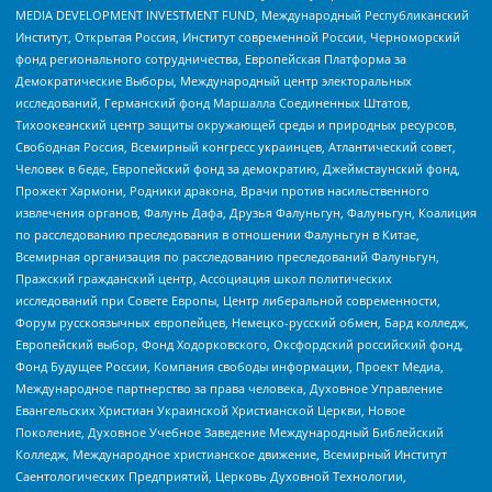
MEDIA DEVELOPMENT INVESTMENT FUND, Международный Республиканский
Институт, Открытая Россия, Институт современной России, Черноморский
фонд регионального сотрудничества, Европейская Платформа за
Демократические Выборы, Международный центр электоральных
исследований, Германский фонд Маршалла Соединенных Штатов,
Тихоокеанский центр защиты окружающей среды и природных ресурсов,
Свободная Россия, Всемирный конгресс украинцев, Атлантический совет,
Человек в беде, Европейский фонд за демократию, Джеймстаунский фонд,
Прожект Хармони, Родники дракона, Врачи против насильственного
извлечения органов, Фалунь Дафа, Друзья Фалуньгун, Фалуньгун, Коалиция
по расследованию преследования в отношении Фалуньгун в Китае,
Всемирная организация по расследованию преследований Фалуньгун,
Пражский гражданский центр, Ассоциация школ политических
исследований при Совете Европы, Центр либеральной современности,
Форум русскоязычных европейцев, Немецко-русский обмен, Бард колледж,
Европейский выбор, Фонд Ходорковского, Оксфордский российский фонд,
Фонд Будущее России, Компания свободы информации, Проект Медиа,
Международное партнерство за права человека, Духовное Управление
Евангельских Христиан Украинской Христианской Церкви, Новое
Поколение, Духовное Учебное Заведение Международный Библейский
Колледж, Международное христианское движение, Всемирный Институт
Саентологических Предприятий, Церковь Духовной Технологии,