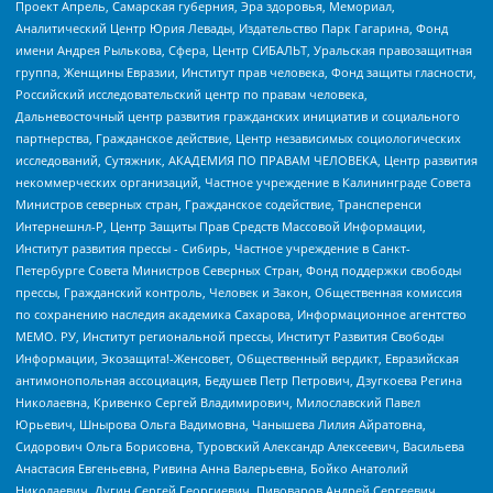
Проект Апрель, Самарская губерния, Эра здоровья, Мемориал,
Аналитический Центр Юрия Левады, Издательство Парк Гагарина, Фонд
имени Андрея Рылькова, Сфера, Центр СИБАЛЬТ, Уральская правозащитная
группа, Женщины Евразии, Институт прав человека, Фонд защиты гласности,
Российский исследовательский центр по правам человека,
Дальневосточный центр развития гражданских инициатив и социального
партнерства, Гражданское действие, Центр независимых социологических
исследований, Сутяжник, АКАДЕМИЯ ПО ПРАВАМ ЧЕЛОВЕКА, Центр развития
некоммерческих организаций, Частное учреждение в Калининграде Совета
Министров северных стран, Гражданское содействие, Трансперенси
Интернешнл-Р, Центр Защиты Прав Средств Массовой Информации,
Институт развития прессы - Сибирь, Частное учреждение в Санкт-
Петербурге Совета Министров Северных Стран, Фонд поддержки свободы
прессы, Гражданский контроль, Человек и Закон, Общественная комиссия
по сохранению наследия академика Сахарова, Информационное агентство
МЕМО. РУ, Институт региональной прессы, Институт Развития Свободы
Информации, Экозащита!-Женсовет, Общественный вердикт, Евразийская
антимонопольная ассоциация, Бедушев Петр Петрович, Дзугкоева Регина
Николаевна, Кривенко Сергей Владимирович, Милославский Павел
Юрьевич, Шнырова Ольга Вадимовна, Чанышева Лилия Айратовна,
Сидорович Ольга Борисовна, Туровский Александр Алексеевич, Васильева
Анастасия Евгеньевна, Ривина Анна Валерьевна, Бойко Анатолий
Николаевич, Дугин Сергей Георгиевич, Пивоваров Андрей Сергеевич,