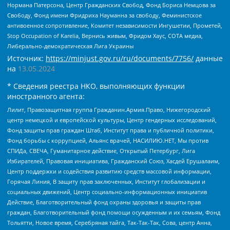
Нормана Патерсона, Центр Гражданских Свобод, Фонд Бориса Немцова за
Свободу, Фонд имени Фридриха Науманна за свободу, Феминистское
антивоенное сопротивление, Комитет независимости Ингушетии, Прометей,
Stop Occupation of Karelia, Вернись живым, Фридом Хаус, СОТА медиа,
Либерально-демократическая Лига Украины
Источник:
https://minjust.gov.ru/ru/documents/7756/
данные
на
13.05.2024
* Сведения реестра НКО, выполняющих функции
иностранного агента:
Лилит, Правозащитная группа Гражданин.Армия.Право, Нижегородский
центр немецкой и европейской культуры, Центр гендерных исследований,
Фонд защиты прав граждан Штаб, Институт права и публичной политики,
Фонд борьбы с коррупцией, Альянс врачей, НАСИЛИЮ.НЕТ, Мы против
СПИДа, СВЕЧА, Гуманитарное действие, Открытый Петербург, Лига
Избирателей, Правовая инициатива, Гражданский Союз, Хасдей Ерушалаим,
Центр поддержки и содействия развитию средств массовой информации,
Горячая Линия, В защиту прав заключенных, Институт глобализации и
социальных движений, Центр социально-информационных инициатив
Действие, Благотворительный фонд охраны здоровья и защиты прав
граждан, Благотворительный фонд помощи осужденным и их семьям, Фонд
Тольятти, Новое время, Серебряная тайга, Так-Так-Так, Сова, центр Анна,