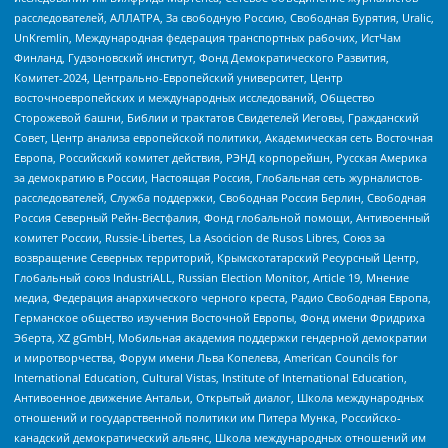
расследователей, АЛЛАТРА, За свободную Россию, Свободная Бурятия, Uralic,
UnKremlin, Международная федерация транспортных рабочих, ИстЧам
Финланд, Гудзоновский институт, Фонд Демократического Развития,
Комитет-2024, Центрально-Европейский университет, Центр
восточноевропейских и международных исследований, Общество
Сторожевой башни, Библии и трактатов Свидетелей Иеговы, Гражданский
Совет, Центр анализа европейской политики, Академическая сеть Восточная
Европа, Российский комитет действия, РЭНД корпорейшн, Русская Америка
за демократию в России, Настоящая Россия, Глобальная сеть журналистов-
расследователей, Служба поддержки, Свободная Россия Берлин, Свободная
Россия Северный Рейн-Вестфалия, Фонд глобальной помощи, Антивоенный
комитет России, Russie-Libertes, La Asocicion de Rusos Libres, Союз за
возвращение Северных территорий, Крымскотатарский Ресурсный Центр,
Глобальный союз IndustriALL, Russian Election Monitor, Article 19, Мнение
медиа, Федерация анархического черного креста, Радио Свободная Европа,
Германское общество изучения Восточной Европы, Фонд имени Фридриха
Эберта, XZ gGmbH, Мобильная академия поддержки гендерной демократии
и миротворчества, Форум имени Льва Копелева, American Councils for
International Education, Cultural Vistas, Institute of International Education,
Антивоенное движение Антальи, Открытый диалог, Школа международных
отношений и государственной политики им Питера Мунка, Российско-
канадский демократический альянс, Школа международных отношений им