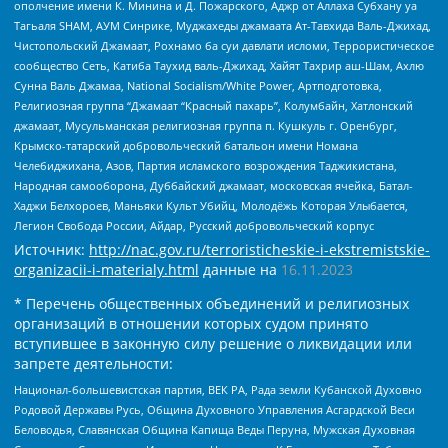
ополчение имени К. Минина и Д. Пожарского, Аджр от Аллаха Субхану уа
Тагьаля SHAM, АУМ Синрике, Муджахеды джамаата Ат-Тавхида Валь-Джихад,
Чистопольский Джамаат, Рохнамо ба суи давлати исломи, Террористическое
сообщество Сеть, Катиба Таухид валь-Джихад, Хайят Тахрир аш-Шам, Ахлю
Сунна Валь Джамаа, National Socialism/White Power, Артподготовка,
Религиозная группа “Джамаат “Красный пахарь”, Колумбайн, Хатлонский
джамаат, Мусульманская религиозная группа п. Кушкуль г. Оренбург,
Крымско-татарский добровольческий батальон имени Номана
Челебиджихана, Азов, Партия исламского возрождения Таджикистана,
Народная самооборона, Дуббайский джамаат, московская ячейка, Батал-
Хаджи Белхороев, Маньяки Культ Убийц, Молодёжь Которая Улыбается,
Легион Свобода России, Айдар, Русский добровольческий корпус
Источник:
http://nac.gov.ru/terroristicheskie-i-ekstremistskie-
organizacii-i-materialy.html
данные на
16.11.2023
* Перечень общественных объединений и религиозных
организаций в отношении которых судом принято
вступившее в законную силу решение о ликвидации или
запрете деятельности:
Национал-большевистская партия, ВЕК РА, Рада земли Кубанской Духовно
Родовой Державы Русь, Община Духовного Управления Асгардской Веси
Беловодья, Славянская Община Капища Веды Перуна, Мужская Духовная