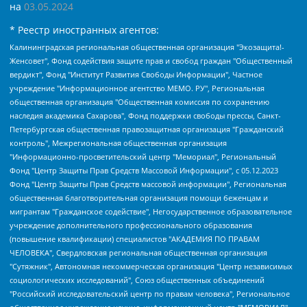
на
03.05.2024
* Реестр иностранных агентов:
Калининградская региональная общественная организация "Экозащита!-Женсовет", Фонд содействия защите прав и свобод граждан "Общественный вердикт", Фонд "Институт Развития Свободы Информации", Частное учреждение "Информационное агентство МЕМО. РУ", Региональная общественная организация "Общественная комиссия по сохранению наследия академика Сахарова", Фонд поддержки свободы прессы, Санкт-Петербургская общественная правозащитная организация "Гражданский контроль", Межрегиональная общественная организация "Информационно-просветительский центр "Мемориал", Региональный Фонд "Центр Защиты Прав Средств Массовой Информации", с 05.12.2023 Фонд "Центр Защиты Прав Средств массовой информации", Региональная общественная благотворительная организация помощи беженцам и мигрантам "Гражданское содействие", Негосударственное образовательное учреждение дополнительного профессионального образования (повышение квалификации) специалистов "АКАДЕМИЯ ПО ПРАВАМ ЧЕЛОВЕКА", Свердловская региональная общественная организация "Сутяжник", Автономная некоммерческая организация "Центр независимых социологических исследований", Союз общественных объединений "Российский исследовательский центр по правам человека", Региональное общественное учреждение научно-информационный центр "МЕМОРИАЛ", Некоммерческая организация "Фонд защиты гласности", Автономная некоммерческая организация "Институт прав человека", Городская общественная организация "Екатеринбургское общество "МЕМОРИАЛ", Городская общественная организация "Рязанское историко-просветительское и правозащитное общество "Мемориал" (Рязанский Мемориал), Челябинский региональный орган общественной самодеятельности – женское общественное объединение "Женщины Евразии", Челябинский региональный орган общественной самодеятельности "Уральская правозащитная группа", Фонд содействия защите здоровья и социальной справедливости имени Андрея Рылькова, Автономная Некоммерческая Организация "Аналитический Центр Юрия Левады", Автономная некоммерческая организация социальной поддержки населения "Проект Апрель", Региональная общественная организация помощи женщинам и детям, находящимся в кризисной ситуации "Информационно-методический центр "Анна", Фонд содействия развитию массовых коммуникаций и правовому просвещению "Так-так-Так", Фонд содействия устойчивому развитию "Серебряная тайга", Свердловский региональный общественный фонд социальных проектов "Новое время", "Idel.Реалии", Кавказ.Реалии, Крым.Реалии, Телеканал Настоящее Время, Татаро-башкирская служба Радио Свобода (Azatliq Radiosi), Радио Свободная Европа/Радио Свобода (PCE/PC), "Сибирь.Реалии", "Фактограф", Благотворительный фонд помощи осужденным и их семьям, Автономная некоммерческая организация "Институт глобализации и социальных движений", Фонд "В защиту прав заключенных", Частное учреждение "Центр поддержки и содействия развитию средств массовой информации", Пензенский региональный общественный благотворительный фонд "Гражданский союз", "Север.Реалии", Некоммерческая организация Фонд "Правовая инициатива", Общество с ограниченной ответственностью "Радио Свободная Европа/Радио Свобода", Чешское информационное агентство "MEDIUM-ORIENT", Красноярская региональная общественная организация "Мы против СПИДа", Камалягин Денис Николаевич, Маркелов Сергей Евгеньевич, Пономарев Лев Александрович, Савицкая Людмила Алексеевна, Автономная некоммерческая организация "Центр по работе с проблемой насилия "НАСИЛИЮ.НЕТ", Межрегиональный профессиональный союз работников здравоохранения "Альянс врачей", Юридическое лицо, зарегистрированное в Латвийской Республике, SIA "Medusa Project" (регистрационный номер 40103797863, дата регистрации 10.06.2014), Некоммерческая организация "Фонд по борьбе с коррупцией", Автономная некоммерческая организация "Институт права и публичной политики", Баданин Роман Сергеевич, Гликин Максим Александрович, Железнова Мария Михайловна, Лукьянова Юлия Сергеевна, Маетная Елизавета Витальевна, Маняхин Петр Борисович, Чуракова Ольга Владимировна, Ярош Юлия Петровна, Юридическое лицо "The Insider SIA", зарегистрированное в Риге, Латвийская Республика (дата регистрации 26.06.2015), являющееся администратором доменного имени интернет-издания "The Insider SIA", https://theins.ru, Постернак Алексей Евгеньевич, Рубин Михаил Аркадьевич, Анин Роман Александрович, Юридическое лицо Istories fonds, зарегистрированное в Латвийской Республике (регистрационный номер 50008295751, дата регистрации 24.02.2020), Великовский Дмитрий Александрович, Долинина Ирина Николаевна, Мароховская Алеся Алексеевна, Шлейнов Роман Юрьевич, Шмагун Олеся Валентиновна, Общество с ограниченной ответственностью "Альтаир 2021", Общество с ограниченной ответственностью "Вега 2021", Общество с ограниченной ответственностью "Главный редактор 2021", Общество с ограниченной ответственностью "Ромашки монолит", Важенков Артем Валерьевич, Ивановская областная общественная организация "Центр гендерных исследований", Гурман Юрий Альбертович, Медиапроект "ОВД-Инфо", Егоров Владимир Владимирович, Жилинский Владимир Александрович, Общество с ограниченной ответственностью "ЗП", Иванова София Юрьевна, Карезина Инна Павловна, Кильтау Екатерина Викторовна, Петров Алексей Викторович, Пискунов Сергей Евгеньевич, Смирнов Сергей Сергеевич, Тихонов Михаил Сергеевич, Общество с ограниченной ответственностью "ЖУРНАЛИСТ-ИНОСТРАННЫЙ АГЕНТ", Арапова Галина Юрьевна, Вольтская Татьяна Анатольевна, Американская компания "Mason G.E.S. Anonymous Foundation" (США), являющаяся владельцем интернет-издания https://mnews.world/, Компания "Stichting Bellingcat", зарегистрированная в Нидерландах (дата регистрации 11.07.2018), Захаров Андрей Вячеславович, Клепиковская Екатерина Дмитриевна, Общество с ограниченной ответственностью "МЕМО", Перл Роман Александрович, Симонов Евгений Алексеевич, Соловьева Елена Анатольевна, Сотников Даниил Владимирович, Сурначева Елизавета Дмитриевна, Автономная некоммерческая организация по защите прав человека и информированию населения "Якутия – Наше Мнение", Общество с ограниченной ответственностью "Москоу диджитал медиа", с 26.01.2023 Общество с ограниченной ответственностью "Чайка Белые сады", Ветошкина Валерия Валерьевна, Заговора Максим Александрович, Межрегиональное общественное движение "Российская ЛГБТ - сеть", Оленичев Максим Владимирович, Павлов Иван Юрьевич, Скворцова Елена Сергеевна, Общество с ограниченной ответственностью "Как бы инагент", Кочетков Игорь Викторович, Общество с ограниченной ответственностью "Честные выборы", Еланчик Олег Александрович, Общество с ограниченной ответственностью "Нобелевский призыв", Гималова Регина Эмилевна, Григорьев Андрей Валерьевич, Григорьева Алина Александровна, Ассоциация по содействию защите прав призывников, альтернативнослужащих и военнослужащих "Правозащитная группа "Гражданин.Армия.Право", Хисамова Регина Фаритовна, Автономная некоммерческая организация по реализации социально-правовых программ "Лилит", Дальневосточное общественное движение "Маяк", Санкт-Петербургская ЛГБТ-инициативная группа "Выход", Инициативная группа ЛГБТ+ "Реверс", Алексеев Андрей Викторович, Бекбулатова Таисия Львовна, Беляев Иван Михайлович, Владыкина Елена Сергеевна, Гельман Марат Александрович, Никульшина Вероника Юрьевна, Толоконникова Надежда Андреевна, Шендерович Виктор Анатольевич, Общество с ограниченной ответственностью "Данное сообщение", Общество с ограниченной ответственностью Издательский дом "Новая глава", Айнбиндер Александра Александровна, Московский комьюнити-центр для ЛГБТ+инициатив, Благотворительный фонд развития филантропии, Deutsche Welle (Германия, Kurt-Schumacher-Strasse 3, 53113 Bonn), Борзунова Мария Михайловна, Воробьев Виктор Викторович, Голубева Анна Львовна, Константинова Алла Михайловна, Малкова Ирина Владимировна, Мурадов Мурад Абдулгалимович, Осетинская Елизавета Николаевна, Понасенков Евгений Николаевич, Ганапольский Матвей Юрьевич, Киселев Евгений Алексеевич, Борухович Ирина Григорьевна, Дремин Иван Тимофеевич, Дубровский Дмитрий Викторович, Красноярская региональная общественная организация поддержки и развития альтернативных образовательных технологий и межкультурных коммуникаций "ИНТЕРРА", Маяковская Екатерина Алексеевна, Фейгин Марк Захарович, Филимонов Андрей Викторович, Дзугкоева Регина Николаевна, Доброхотов Роман Александрович, Дудь Юрий Александрович, Елкин Сергей Владимирович, Кругликов Кирилл Игоревич, Сабунаева Мария Леонидовна, Семенов Алексей Владимирович, Шаинян Карен Багратович, Шульман Екатерина Михайловна, Асафьев Артур Валерьевич, Вахштайн Виктор Семенович, Венедиктов Алексей Алексеевич, Лушникова Екатерина Евгеньевна, Волков Леонид Михайлович, Невзоров Александр Глебович, Пархоменко Сергей Борисович, Сироткин Ярослав Николаевич, Кара-Мурза Владимир Владимирович, Баранова Наталья Владимировна, Гозман Леонид Яковлевич, Кагарлицкий Борис Юльевич, Климарев Михаил Валерьевич, Милов Владимир Станиславович, Автономная некоммерческая организация Краснодарский центр современного искусства "Типография", Моргенштерн Алишер Тагирович, Соболь Любовь Эдуардовна, Общество с ограниченной ответственностью "ЛИЗА НОРМ", Каспаров Гарри Кимович, Ходорковский Михаил Борисович, Общество с ограниченной ответственностью "Апрельские тезисы", Данилович Ирина Брониславовна, Кашин Олег Владимирович, Петров Николай Владимирович, Пивоваров Алексей Владимирович, Соколов Михаил Владимирович, Цветкова Юлия Владимировна, Чичваркин Евгений Александрович, Комитет против пыток/Команда против пыток, Общество с ограниченной ответственностью "Первый научный", Общество с ограниченной ответственностью "Вертолет и ко", Белоцерковская Вероника Борисовна, Кац Максим Евгеньевич, Лазарева Татьяна Юрьевна, Шаведдинов Руслан Табризович, Яшин Илья Валерьевич, Общество с ограниченной ответственностью "Иноагент ААВ", Алешковский Дмитрий Петрович, Альбац Евгения Марковна, Быков Дмитрий Львович, Галямина Юлия Евгеньевна, Лойко Сергей Леонидович, Мартынов Кирилл Константинович, Медведев Сергей Александрович, Крашенинников Федор Геннадиевич, Гордеева Катерина Вл