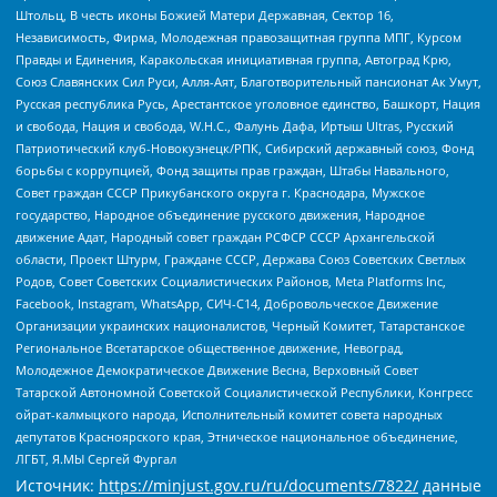
Штольц, В честь иконы Божией Матери Державная, Сектор 16,
Независимость, Фирма, Молодежная правозащитная группа МПГ, Курсом
Правды и Единения, Каракольская инициативная группа, Автоград Крю,
Союз Славянских Сил Руси, Алля-Аят, Благотворительный пансионат Ак Умут,
Русская республика Русь, Арестантское уголовное единство, Башкорт, Нация
и свобода, Нация и свобода, W.H.С., Фалунь Дафа, Иртыш Ultras, Русский
Патриотический клуб-Новокузнецк/РПК, Сибирский державный союз, Фонд
борьбы с коррупцией, Фонд защиты прав граждан, Штабы Навального,
Совет граждан СССР Прикубанского округа г. Краснодара, Мужское
государство, Народное объединение русского движения, Народное
движение Адат, Народный совет граждан РСФСР СССР Архангельской
области, Проект Штурм, Граждане СССР, Держава Союз Советских Светлых
Родов, Совет Советских Социалистических Районов, Meta Platforms Inc,
Facebook, Instagram, WhatsApp, СИЧ-С14, Добровольческое Движение
Организации украинских националистов, Черный Комитет, Татарстанское
Региональное Всетатарское общественное движение, Невоград,
Молодежное Демократическое Движение Весна, Верховный Совет
Татарской Автономной Советской Социалистической Республики, Конгресс
ойрат-калмыцкого народа, Исполнительный комитет совета народных
депутатов Красноярского края, Этническое национальное объединение,
ЛГБТ, Я.МЫ Сергей Фургал
Источник:
https://minjust.gov.ru/ru/documents/7822/
данные