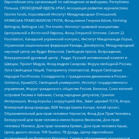
Европейская сеть организаций по наблюдению за выборами, Республика
Польша, СВОБОДНЫЙ ИДЕЛЬ-УРАЛ, Ассоциация развития журналистики,
IStories fonds, Королевский Институт Международных Отношений,
КРИМСЬКА ПРАВОЗАХИСНА ГРУПА, Фонд имени Генриха Бёлля, Stichting
Bellingcat, Bellingcat Ltd, The Insider, Институт правовой инициативы
Центральной и Восточной Европы, Фонд Открытой Эстонии, Calvert 22
Foundation, Канадский украинский конгресс, Институт Макдональда-Лорье,
Украинская национальная федерация Канады, Декабристы, Международный
научный центр им Вудро Вильсона, Свободная пресса, Возрождение,
Всеукраинский духовный центр , Риддл, Русский антивоенный комитет в
Швеции, Проект Медуза, Фонд Андрея Сахарова, Форум свободной России,
Лига Свободных Наций, Transparеncy International, Форум Свободных
Народов ПостРоссии, Солидарность с гражданским движением в России –
Solidarus, КрымSOS, Свободный университет, Институт государственного
управления, Форум гражданского общества Россия, Беллона, Союз жителей
островов Тисима и Хабомаи, Съезд народных депутатов, Гринпис
Интернешнл, Фонд борьбы с коррупцией Инк, Завет церквей TCCN, Агора,
Всемирный фонд природы, BDR Novaja Gazeta-Europe, Алтай проект,
Образовательный дом прав человека Чернигов, Фонд Дом Прав Человека,
Белорусский дом прав человека имени Бориса Звозскова, Дом прав
человека Тбилиси, Дом прав человека Ереван, Дом прав человека Крым,
Центр дикого лосося, TVR Studios, ТВ Дождь, Центр европейских
исследований им Вилфрида Мартенса, Сетевое объединение журналистов