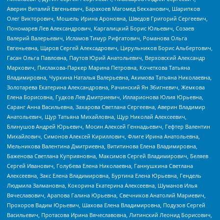
Аверин Виталий Евгеньевич, Барахоев Магомед Бекханович, Шарипков
Олег Викторович, Мошель Ирина Ароновна, Шведов Григорий Сергеевич,
Пономарев Лев Александрович, Каргалицкий Борис Юльевич, Созаев
Валерий Валерьевич, Исламов Тимур Рифгатович, Романова Ольга
Евгеньевна, Щаров Сергей Алексадрович, Цирульников Борис Альбертович,
Гасан Ольга Павловна, Паутов Юрий Анатольевич, Верховский Александр
Маркович, Пислакова-Паркер Марина Петровна, Кочеткова Татьяна
Владимировна, Чуркина Наталья Валерьевна, Акимова Татьяна Николаевна,
Золотарева Екатерина Александровна, Рачинский Ян Збигневич, Жемкова
Елена Борисовна, Гудков Лев Дмитриевич, Илларионова Юлия Юрьевна,
Саранг Анна Васильевна, Захарова Светлана Сергеевна, Аверин Владимир
Анатольевич, Щур Татьяна Михайловна, Щур Николай Алексеевич,
Блинушов Андрей Юрьевич, Мосин Алексей Геннадьевич, Гефтер Валентин
Михайлович, Симонов Алексей Кириллович, Флиге Ирина Анатольевна,
Мельникова Валентина Дмитриевна, Вититинова Елена Владимировна,
Баженова Светлана Куприяновна, Максимов Сергей Владимирович, Беляев
Сергей Иванович, Голубева Елена Николаевна, Ганнушкина Светлана
Алексеевна, Закс Елена Владимировна, Буртина Елена Юрьевна, Гендель
Людмила Залмановна, Кокорина Екатерина Алексеевна, Шуманов Илья
Вячеславович, Арапова Галина Юрьевна, Свечников Анатолий Мариевич,
Прохоров Вадим Юрьевич, Шахова Елена Владимировна, Подузов Сергей
Васильевич, Протасова Ирина Вячеславовна, Литинский Леонид Борисович,