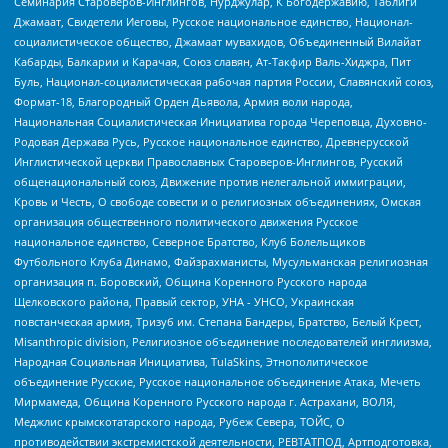
Семинария Староверов-Инглингов, Нурджулар, К Богодержавию, Таблиги
Джамаат, Свидетели Иеговы, Русское национальное единство, Национал-
социалистическое общество, Джамаат мувахидов, Объединенный Вилайат
Кабарды, Балкарии и Карачая, Союз славян, Ат-Такфир Валь-Хиджра, Пит
Буль, Национал-социалистическая рабочая партия России, Славянский союз,
Формат-18, Благородный Орден Дьявола, Армия воли народа,
Национальная Социалистическая Инициатива города Череповца, Духовно-
Родовая Держава Русь, Русское национальное единство, Древнерусской
Инглистической церкви Православных Староверов-Инглингов, Русский
общенациональный союз, Движение против нелегальной иммиграции,
Кровь и Честь, О свободе совести и о религиозных объединениях, Омская
организация общественного политического движения Русское
национальное единство, Северное Братство, Клуб Болельщиков
Футбольного Клуба Динамо, Файзрахманисты, Мусульманская религиозная
организация п. Боровский, Община Коренного Русского народа
Щелковского района, Правый сектор, УНА - УНСО, Украинская
повстанческая армия, Тризуб им. Степана Бандеры, Братство, Белый Крест,
Misanthropic division, Религиозное объединение последователей инглиизма,
Народная Социальная Инициатива, TulaSkins, Этнополитическое
объединение Русские, Русское национальное объединение Атака, Мечеть
Мирмамеда, Община Коренного Русского народа г. Астрахани, ВОЛЯ,
Меджлис крымскотатарского народа, Рубеж Севера, ТОЙС, О
противодействии экстремистской деятельности, РЕВТАТПОД, Артподготовка,