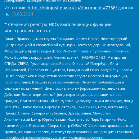
Либерально-демократическая Лига Украины
Источник:
https://minjust.gov.ru/ru/documents/7756/
данные
на
13.05.2024
* Сведения реестра НКО, выполняющих функции
иностранного агента:
Лилит, Правозащитная группа Гражданин.Армия.Право, Нижегородский
центр немецкой и европейской культуры, Центр гендерных исследований,
Фонд защиты прав граждан Штаб, Институт права и публичной политики,
Фонд борьбы с коррупцией, Альянс врачей, НАСИЛИЮ.НЕТ, Мы против
СПИДа, СВЕЧА, Гуманитарное действие, Открытый Петербург, Лига
Избирателей, Правовая инициатива, Гражданский Союз, Хасдей Ерушалаим,
Центр поддержки и содействия развитию средств массовой информации,
Горячая Линия, В защиту прав заключенных, Институт глобализации и
социальных движений, Центр социально-информационных инициатив
Действие, Благотворительный фонд охраны здоровья и защиты прав
граждан, Благотворительный фонд помощи осужденным и их семьям, Фонд
Тольятти, Новое время, Серебряная тайга, Так-Так-Так, Сова, центр Анна,
Проект Апрель, Самарская губерния, Эра здоровья, Мемориал,
Аналитический Центр Юрия Левады, Издательство Парк Гагарина, Фонд
имени Андрея Рылькова, Сфера, Центр СИБАЛЬТ, Уральская правозащитная
группа, Женщины Евразии, Институт прав человека, Фонд защиты гласности,
Российский исследовательский центр по правам человека,