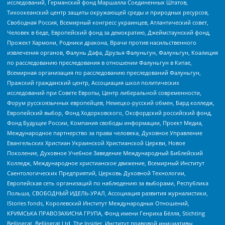
исследований, Германский фонд Маршалла Соединенных Штатов,
Тихоокеанский центр защиты окружающей среды и природных ресурсов,
Свободная Россия, Всемирный конгресс украинцев, Атлантический совет,
Человек в беде, Европейский фонд за демократию, Джеймстаунский фонд,
Прожект Хармони, Родники дракона, Врачи против насильственного
извлечения органов, Фалунь Дафа, Друзья Фалуньгун, Фалуньгун, Коалиция
по расследованию преследования в отношении Фалуньгун в Китае,
Всемирная организация по расследованию преследований Фалуньгун,
Пражский гражданский центр, Ассоциация школ политических
исследований при Совете Европы, Центр либеральной современности,
Форум русскоязычных европейцев, Немецко-русский обмен, Бард колледж,
Европейский выбор, Фонд Ходорковского, Оксфордский российский фонд,
Фонд Будущее России, Компания свободы информации, Проект Медиа,
Международное партнерство за права человека, Духовное Управление
Евангельских Христиан Украинской Христианской Церкви, Новое
Поколение, Духовное Учебное Заведение Международный Библейский
Колледж, Международное христианское движение, Всемирный Институт
Саентологических Предприятий, Церковь Духовной Технологии,
Европейская сеть организаций по наблюдению за выборами, Республика
Польша, СВОБОДНЫЙ ИДЕЛЬ-УРАЛ, Ассоциация развития журналистики,
IStories fonds, Королевский Институт Международных Отношений,
КРИМСЬКА ПРАВОЗАХИСНА ГРУПА, Фонд имени Генриха Бёлля, Stichting
Bellingcat, Bellingcat Ltd, The Insider, Институт правовой инициативы