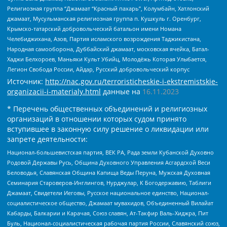
Религиозная группа “Джамаат “Красный пахарь”, Колумбайн, Хатлонский
джамаат, Мусульманская религиозная группа п. Кушкуль г. Оренбург,
Крымско-татарский добровольческий батальон имени Номана
Челебиджихана, Азов, Партия исламского возрождения Таджикистана,
Народная самооборона, Дуббайский джамаат, московская ячейка, Батал-
Хаджи Белхороев, Маньяки Культ Убийц, Молодёжь Которая Улыбается,
Легион Свобода России, Айдар, Русский добровольческий корпус
Источник:
http://nac.gov.ru/terroristicheskie-i-ekstremistskie-
organizacii-i-materialy.html
данные на
16.11.2023
* Перечень общественных объединений и религиозных
организаций в отношении которых судом принято
вступившее в законную силу решение о ликвидации или
запрете деятельности:
Национал-большевистская партия, ВЕК РА, Рада земли Кубанской Духовно
Родовой Державы Русь, Община Духовного Управления Асгардской Веси
Беловодья, Славянская Община Капища Веды Перуна, Мужская Духовная
Семинария Староверов-Инглингов, Нурджулар, К Богодержавию, Таблиги
Джамаат, Свидетели Иеговы, Русское национальное единство, Национал-
социалистическое общество, Джамаат мувахидов, Объединенный Вилайат
Кабарды, Балкарии и Карачая, Союз славян, Ат-Такфир Валь-Хиджра, Пит
Буль, Национал-социалистическая рабочая партия России, Славянский союз,