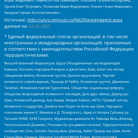
Борис Андреевич, Левинсон Лев Семенович, Локшина Татьяна Иосифовна,
Орлов Олег Петрович, Полякова Мара Федоровна, Резник Генри Маркович,
Захаров Герман Константинович
Источник:
http://unro.minjust.ru/NKOForeignAgent.aspx
данные на
24.03.2022
* Единый федеральный список организаций, в том числе
иностранных и международных организаций, признанных
в соответствии с законодательством Российской Федерации
террористическими:
Высший военный Маджлисуль Шура Объединенных сил моджахедов
Кавказа, Конгресс народов Ичкерии и Дагестана, База, Асбат аль-Ансар,
Священная война, Исламская группа, Братья-мусульмане, Партия
исламского освобождения, Лашкар-И-Тайба, Исламская группа, Движение
Талибан, Исламская партия Туркестана, Общество социальных реформ,
Общество возрождения исламского наследия, Дом двух святых, Джунд аш-
Шам, Исламский джихад, Аль-Каида, Имарат Кавказ, АБТО, Правый сектор,
Исламское государство, Джабха аль-Нусра ли-Ахль аш-Шам, Народное
ополчение имени К. Минина и Д. Пожарского, Аджр от Аллаха Субхану уа
Тагьаля SHAM, АУМ Синрике, Муджахеды джамаата Ат-Тавхида Валь-Джихад,
Чистопольский Джамаат, Рохнамо ба суи давлати исломи, Террористическое
сообщество Сеть, Катиба Таухид валь-Джихад, Хайят Тахрир аш-Шам, Ахлю
Сунна Валь Джамаа, National Socialism/White Power, Артподготовка,