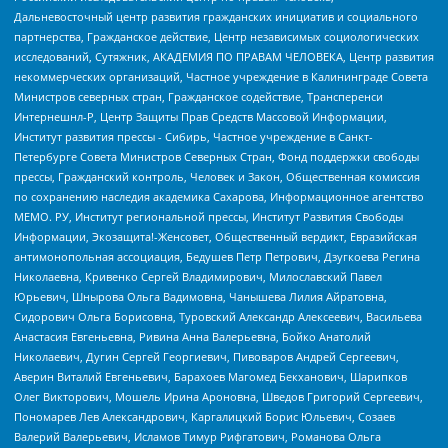
Дальневосточный центр развития гражданских инициатив и социального
партнерства, Гражданское действие, Центр независимых социологических
исследований, Сутяжник, АКАДЕМИЯ ПО ПРАВАМ ЧЕЛОВЕКА, Центр развития
некоммерческих организаций, Частное учреждение в Калининграде Совета
Министров северных стран, Гражданское содействие, Трансперенси
Интернешнл-Р, Центр Защиты Прав Средств Массовой Информации,
Институт развития прессы - Сибирь, Частное учреждение в Санкт-
Петербурге Совета Министров Северных Стран, Фонд поддержки свободы
прессы, Гражданский контроль, Человек и Закон, Общественная комиссия
по сохранению наследия академика Сахарова, Информационное агентство
МЕМО. РУ, Институт региональной прессы, Институт Развития Свободы
Информации, Экозащита!-Женсовет, Общественный вердикт, Евразийская
антимонопольная ассоциация, Бедушев Петр Петрович, Дзугкоева Регина
Николаевна, Кривенко Сергей Владимирович, Милославский Павел
Юрьевич, Шнырова Ольга Вадимовна, Чанышева Лилия Айратовна,
Сидорович Ольга Борисовна, Туровский Александр Алексеевич, Васильева
Анастасия Евгеньевна, Ривина Анна Валерьевна, Бойко Анатолий
Николаевич, Дугин Сергей Георгиевич, Пивоваров Андрей Сергеевич,
Аверин Виталий Евгеньевич, Барахоев Магомед Бекханович, Шарипков
Олег Викторович, Мошель Ирина Ароновна, Шведов Григорий Сергеевич,
Пономарев Лев Александрович, Каргалицкий Борис Юльевич, Созаев
Валерий Валерьевич, Исламов Тимур Рифгатович, Романова Ольга