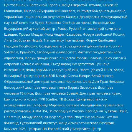
Центральной и Восточной Европы, Фонд Открытой Эстонии, Calvert 22
Foundation, Канадский украинский конгресс, Институт Макдональда-Лорье,
Украинская национальная федерация Канады, Декабристы, Международный
научный центр им Вудро Вильсона, Свободная пресса, Возрождение,
Всеукраинский духовный центр , Риддл, Русский антивоенный комитет в
Швеции, Проект Медуза, Фонд Андрея Сахарова, Форум свободной России,
Лига Свободных Наций, Transparеncy International, Форум Свободных
Народов ПостРоссии, Солидарность с гражданским движением в России –
Solidarus, КрымSOS, Свободный университет, Институт государственного
управления, Форум гражданского общества Россия, Беллона, Союз жителей
островов Тисима и Хабомаи, Съезд народных депутатов, Гринпис
Интернешнл, Фонд борьбы с коррупцией Инк, Завет церквей TCCN, Агора,
Всемирный фонд природы, BDR Novaja Gazeta-Europe, Алтай проект,
Образовательный дом прав человека Чернигов, Фонд Дом Прав Человека,
Белорусский дом прав человека имени Бориса Звозскова, Дом прав
человека Тбилиси, Дом прав человека Ереван, Дом прав человека Крым,
Центр дикого лосося, TVR Studios, ТВ Дождь, Центр европейских
исследований им Вилфрида Мартенса, Сетевое объединение журналистов
расследователей, АЛЛАТРА, За свободную Россию, Свободная Бурятия, Uralic,
UnKremlin, Международная федерация транспортных рабочих, ИстЧам
Финланд, Гудзоновский институт, Фонд Демократического Развития,
Комитет-2024, Центрально-Европейский университет, Центр