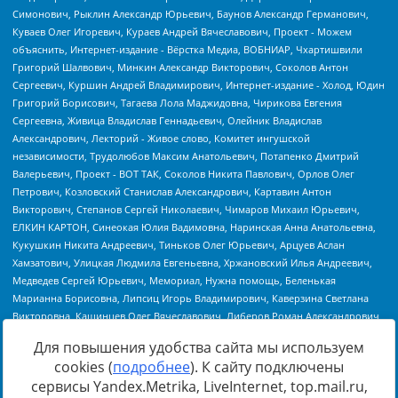
Для повышения удобства сайта мы используем
cookies (
подробнее
). К сайту подключены
сервисы Yandex.Metrika, LiveInternet, top.mail.ru,
Источник:
https://minjust.gov.ru/uploaded/files/reestr-