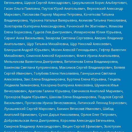
Евгеньевна, Щаров Сергей Алексадрович, Цирульников Борис Альбертович,
Гасан Ольга Павловна, Паутов Юрий Анатольевич, Верховский Александр
Маркович, Пислакова-Паркер Марина Петровна, Кочеткова Татьяна
Владимировна, Чуркина Наталья Валерьевна, Акимова Татьяна Николаевна,
Золотарева Екатерина Александровна, Рачинский Ян Збигневич, Жемкова
Елена Борисовна, Гудков Лев Дмитриевич, Илларионова Юлия Юрьевна,
Саранг Анна Васильевна, Захарова Светлана Сергеевна, Аверин Владимир
Анатольевич, Щур Татьяна Михайловна, Щур Николай Алексеевич,
Блинушов Андрей Юрьевич, Мосин Алексей Геннадьевич, Гефтер Валентин
Михайлович, Симонов Алексей Кириллович, Флиге Ирина Анатольевна,
Мельникова Валентина Дмитриевна, Вититинова Елена Владимировна,
Баженова Светлана Куприяновна, Максимов Сергей Владимирович, Беляев
Сергей Иванович, Голубева Елена Николаевна, Ганнушкина Светлана
Алексеевна, Закс Елена Владимировна, Буртина Елена Юрьевна, Гендель
Людмила Залмановна, Кокорина Екатерина Алексеевна, Шуманов Илья
Вячеславович, Арапова Галина Юрьевна, Свечников Анатолий Мариевич,
Прохоров Вадим Юрьевич, Шахова Елена Владимировна, Подузов Сергей
Васильевич, Протасова Ирина Вячеславовна, Литинский Леонид Борисович,
Лукашевский Сергей Маркович, Бахмин Вячеслав Иванович, Шабад
Анатолий Ефимович, Сухих Дарья Николаевна, Орлов Олег Петрович,
Добровольская Анна Дмитриевна, Королева Александра Евгеньевна,
Смирнов Владимир Александрович, Вицин Сергей Ефимович, Золотухин