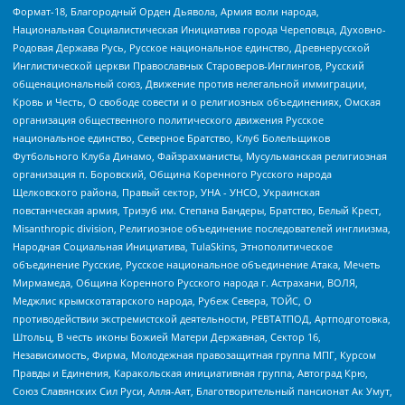
Формат-18, Благородный Орден Дьявола, Армия воли народа,
Национальная Социалистическая Инициатива города Череповца, Духовно-
Родовая Держава Русь, Русское национальное единство, Древнерусской
Инглистической церкви Православных Староверов-Инглингов, Русский
общенациональный союз, Движение против нелегальной иммиграции,
Кровь и Честь, О свободе совести и о религиозных объединениях, Омская
организация общественного политического движения Русское
национальное единство, Северное Братство, Клуб Болельщиков
Футбольного Клуба Динамо, Файзрахманисты, Мусульманская религиозная
организация п. Боровский, Община Коренного Русского народа
Щелковского района, Правый сектор, УНА - УНСО, Украинская
повстанческая армия, Тризуб им. Степана Бандеры, Братство, Белый Крест,
Misanthropic division, Религиозное объединение последователей инглиизма,
Народная Социальная Инициатива, TulaSkins, Этнополитическое
объединение Русские, Русское национальное объединение Атака, Мечеть
Мирмамеда, Община Коренного Русского народа г. Астрахани, ВОЛЯ,
Меджлис крымскотатарского народа, Рубеж Севера, ТОЙС, О
противодействии экстремистской деятельности, РЕВТАТПОД, Артподготовка,
Штольц, В честь иконы Божией Матери Державная, Сектор 16,
Независимость, Фирма, Молодежная правозащитная группа МПГ, Курсом
Правды и Единения, Каракольская инициативная группа, Автоград Крю,
Союз Славянских Сил Руси, Алля-Аят, Благотворительный пансионат Ак Умут,