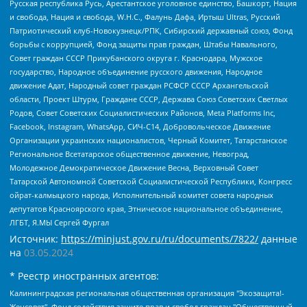
Русская республика Русь, Арестантское уголовное единство, Башкорт, Нация
и свобода, Нация и свобода, W.H.С., Фалунь Дафа, Иртыш Ultras, Русский
Патриотический клуб-Новокузнецк/РПК, Сибирский державный союз, Фонд
борьбы с коррупцией, Фонд защиты прав граждан, Штабы Навального,
Совет граждан СССР Прикубанского округа г. Краснодара, Мужское
государство, Народное объединение русского движения, Народное
движение Адат, Народный совет граждан РСФСР СССР Архангельской
области, Проект Штурм, Граждане СССР, Держава Союз Советских Светлых
Родов, Совет Советских Социалистических Районов, Meta Platforms Inc,
Facebook, Instagram, WhatsApp, СИЧ-С14, Добровольческое Движение
Организации украинских националистов, Черный Комитет, Татарстанское
Региональное Всетатарское общественное движение, Невоград,
Молодежное Демократическое Движение Весна, Верховный Совет
Татарской Автономной Советской Социалистической Республики, Конгресс
ойрат-калмыцкого народа, Исполнительный комитет совета народных
депутатов Красноярского края, Этническое национальное объединение,
ЛГБТ, Я.МЫ Сергей Фургал
Источник:
https://minjust.gov.ru/ru/documents/7822/
данные
на
03.05.2024
* Реестр иностранных агентов:
Калининградская региональная общественная организация "Экозащита!-Женсовет", Фонд содействия защите прав и свобод граждан "Общественный вердикт", Фонд "Институт Развития Свободы Информации", Частное учреждение "Информационное агентство МЕМО. РУ", Региональная общественная организация "Общественная комиссия по сохранению наследия академика Сахарова", Фонд поддержки свободы прессы, Санкт-Петербургская общественная правозащитная организация "Гражданский контроль", Межрегиональная общественная организация "Информационно-просветительский центр "Мемориал", Региональный Фонд "Центр Защиты Прав Средств Массовой Информации", с 05.12.2023 Фонд "Центр Защиты Прав Средств массовой информации", Региональная общественная благотворительная организация помощи беженцам и мигрантам "Гражданское содействие", Негосударственное образовательное учреждение дополнительного профессионального образования (повышение квалификации) специалистов "АКАДЕМИЯ ПО ПРАВАМ ЧЕЛОВЕКА", Свердловская региональная общественная организация "Сутяжник", Автономная некоммерческая организация "Центр независимых социологических исследований", Союз общественных объединений "Российский исследовательский центр по правам человека", Региональное общественное учреждение научно-информационный центр "МЕМОРИАЛ", Некоммерческая организация "Фонд защиты гласности", Автономная некоммерческая организация "Институт прав человека", Городская общественная организация "Екатеринбургское общество "МЕМОРИАЛ", Городская общественная организация "Рязанское историко-просветительское и правозащитное общество "Мемориал" (Рязанский Мемориал), Челябинский региональный орган общественной самодеятельности – женское общественное объединение "Женщины Евразии", Челябинский региональный орган общественной самодеятельности "Уральская правозащитная группа", Фонд содействия защите здоровья и социальной справедливости имени Андрея Рылькова, Автономная Некоммерческая Организация "Аналитический Центр Юрия Левады", Автономная некоммерческая организация социальной поддержки населения "Проект Апрель", Региональная общественная организация помощи женщинам и детям, находящимся в кризисной ситуации "Информационно-методический центр "Анна", Фонд содействия развитию массовых коммуникаций и правовому просвещению "Так-так-Так", Фонд содействия устойчивому развитию "Серебряная тайга", Свердловский региональный общественный фонд социальных проектов "Новое время", "Idel.Реалии", Кавказ.Реалии, Крым.Реалии, Телеканал Настоящее Время, Татаро-башкирская служба Радио Свобода (Azatliq Radiosi), Радио Свободная Европа/Радио Свобода (PCE/PC), "Сибирь.Реалии", "Фактограф", Благотворительный фонд помощи осужденным и их семьям, Автономная некоммерческая организация "Институт глобализации и социальных движений", Фонд "В защиту прав заключенных", Частное учреждение "Центр поддержки и содействия развитию средств массовой информации", Пензенский региональный общественный благотворительный фонд "Гражданский союз", "Север.Реалии", Некоммерческая организация Фонд "Правовая инициатива", Общество с ограниченной ответственностью "Радио Свободная Европа/Радио Свобода", Чешское информационное агентство "MEDIUM-ORIENT", Красноярская региональная общественная организация "Мы против СПИДа", Камалягин Денис Николаевич, Маркелов Сергей Евгеньевич, Пономарев Лев Александрович, Савицкая Людмила Алексеевна, Автономная некоммерческая организация "Центр по работе с проблемой насилия "НАСИЛИЮ.НЕТ", Межрегиональный профессиональный союз работников здравоохранения "Альянс врачей", Юридическое лицо, зарегистрированное в Латвийской Республике, SIA "Medusa Project" (регистрационный номер 40103797863, дата регистрации 10.06.2014), Некоммерческая организация "Фонд по борьбе с коррупцией", Автономная некоммерческая организация "Институт права и публичной политики", Баданин Роман Сергеевич, Гликин Максим Александрович, Железнова Мария Михайловна, Лукьянова Юлия Сергеевна, Маетная Елизавета Витальевна, Маняхин Петр Борисович, Чуракова Ольга Владимировна, Ярош Юлия Петровна, Юридическое лицо "The Insider SIA", зарегистрированное в Риге, Латвийская Республика (дата регистрации 26.06.2015), являющееся администратором доменного имени интернет-издания "The Insider SIA", https://theins.ru, Постернак Алексей Евгеньевич, Рубин Михаил Аркадьевич, Анин Роман Александрович, Юридическое лицо Istories fonds, зарегистрированное в Латвийской Республике (регистрационный номер 50008295751, дата регистрации 24.02.2020), Великовский Дмитрий Александрович, Долинина Ирина Николаевна, Мароховская Алеся Алексеевна, Шлейнов Роман Юрьевич, Шмагун Олеся Валентиновна, Общество с ограниченной ответственностью "Альтаир 2021", Общество с ограниченной ответственностью "Вега 2021", Общество с ограниченной ответственностью "Главный редактор 2021", Общество с ограниченной ответственностью "Ромашки монолит", Важенков Артем Валерьевич, Ивановская областная общественная организация "Центр гендерных исследований", Гурман Юрий Альбертович, Медиапроект "ОВД-Инфо", Егоров Владимир Владимирович, Жилинский Владимир Александрович, Общество с ограниченной ответственностью "ЗП", Иванова София Юрьевна, Карезина Инна Павловна, Кильтау Екатерина Викторовна, Петров Алексей Викторович, Пискунов Сергей Евгеньевич, Смирнов Сергей Сергеевич, Тихонов Михаил Сергеевич, Общество с ограниченной ответственностью "ЖУРНАЛИСТ-ИНОСТРАННЫЙ АГЕНТ", Арапова Галина Юрьевна, Вольтская Татьяна Анатольевна, Американская компания "Mason G.E.S. Anonymous Foundation" (США), являющаяся владельцем интернет-издания https://mnews.world/, Компания "Stichting Bellingcat", зарегистрированная в Нидерландах (дата регистрации 11.07.2018), Захаров Андрей Вячеславович, Клепиковская Екатерина Дмитриевна, Общество с ограниченной ответственностью "МЕМО", Перл Роман Александрович, Симонов Евгений Алексеевич, Соловьева Елена Анатольевна, Сотников Даниил Владимирович, Сурначева Елизавета Дмитриевна, Автономная некоммерческая организация по защите прав человека и информированию населения "Якутия – Наше Мнение", Общество с ограниченной ответственностью "Москоу диджитал медиа", с 26.01.2023 Общество с ограниченной ответственностью "Чайка Белые сады", Ветошкина Валерия Валерьевна, Заговора Максим Александрович, Межрегиональное общественное движение "Российская ЛГБТ - сеть", Оленичев Максим Владимирович, Павлов Иван Юрьевич, Скворцова Елена Сергеевна, Общество с ограниченной ответственностью "Как бы инагент", Кочетков Игорь Викторович, Общество с ограниченной ответственностью "Честные выборы", Еланчик Олег Александрович, Общество с ограниченной ответственностью "Нобелевский призыв", Гималова Регина Эмилевна, Григорьев Андрей Валерьевич, Григорьева Алина Александровна, Ассоциация по содействию защите прав призывников, альтернативнослужащих и военнослужащих "Правозащитная группа "Гражданин.Армия.Право", Хисамова Регина Фаритовна, Автономная некоммерческая организация по реализации социально-правовых программ "Лилит", Дальневосточное общественное движение "Маяк", Санкт-Петербургская ЛГБТ-инициативная группа "Выход", Инициативная группа ЛГБТ+ "Реверс", Алексеев Андрей Викторович, Бекбулатова Таисия Львовна, Беляев Иван Михайлович, Владыкина Елена Сергеевна, Гельман Марат Александрович, Никульшина Вероника Юрьевна, Толоконникова Надежда Андреевна, Шендерович Виктор Анатольевич, Общество с ограниченной ответственностью "Данное сообщение", Общество с ограниченной ответственностью Издательский дом "Новая глава", Айнбиндер Александра Александровна, Московский комьюнити-центр для ЛГБТ+инициатив, Благотворительный фонд развития филантропии, Deutsche Welle (Германия, Kurt-Schumacher-Strasse 3, 53113 Bonn), Борзунова Мария Михайловна, Воробьев Виктор Викторович, Голубева Анна Львовна, Константинова Алла Михайловна, Малкова Ирина Владимировна, Мурадов Мурад Абдулгалимович, Осетинская Елизавета Николаевна, Понасенков Евгений Николаевич, Ганапольский Матвей Юрьевич, Киселев Евгений Алексеевич, Борухович Ирина Григорьевна, Дремин Иван Тимофеевич, Дубровский Дмитрий Викторович, Красноярская региональная общественная организация поддержки и развития альтернативных образовательных технологий и межкультурных коммуникаций "ИНТЕРРА", Маяковская Екатерина Алексеевна, Фейгин Марк Захарович, Филимонов Андрей Викторович, Дзугкоева Регина Николаевна, Доброхотов Роман Александрович, Дудь Юрий Александрович, Елкин Сергей Владимирович, Кругликов Кирилл Игоревич, Сабунаева Мария Леонидовна, Семенов Алексей Владимирович, Шаинян Карен Багратович, Шульман Екатерина Михайловна, Асафьев Артур Валерьевич, Вахштайн Виктор Семенович, Венедиктов Алексей Алексеевич, Лушникова Екатерина Евгеньевна, Волков Леонид Михайлович, Невзоров Александр Глебович, Пархоменко Сергей Борисович, Сироткин Ярослав Николаевич, Кара-Мурза Владимир Владимирович, Баранова Наталья Владимировна, Гозман Леонид Яковлевич, Кагарлицкий Борис Юльевич, Климарев Михаил Валерьевич, Милов Владимир Станиславович, Автономная некоммерческая организация Краснодарский центр современного искусства "Типография", Моргенштерн Алишер Тагирович, Соболь Любовь Эдуардовна, Общество с ограниченной ответственностью "ЛИЗА НОРМ", Каспаров Гарри Кимович, Ходорковский Михаил Борисович, Общество с ограниченной ответственностью "Апрельские тезисы", Данилович Ирина Брониславовна, Кашин Олег Владимирович, Петров Николай Владимирович, Пивоваров Алексей Владимирович, Соколов Михаил Владимирович, Цветкова Юлия Владимировна, Чичваркин Евгений Александрович, Комитет против пыток/Команда против пыток, Общество с ограниченной ответственностью "Первый научный", Общество с ограниченной ответственностью "Вертолет и ко", Белоцерковская Вероника Борисовна, Кац Максим Евгеньевич, Лазарева Татьяна Юрьевна, Шаведдинов Руслан Табризович, Яшин Илья Валерьевич, Общество с ограниченной ответственностью "Иноагент ААВ", Алешковский Дмитрий Петрович, Альбац Евгения Марковна, Быков Дмитрий Львович, Галямина Юлия Евгеньевна, Лойко Сергей Леонидович, Мартынов Кирилл Константинович, Медведев Сергей Александрович, Крашенинников Федор Геннадиевич, Гордеева Катерина Вл