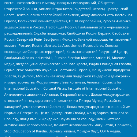
восточноевропейских и международных исследований, Общество
Сторожевой башни, Библии и трактатов Свидетелей Иеговы, Гражданский
Совет, Центр анализа европейской политики, Академическая сеть Восточная
Европа, Российский комитет действия, РЭНД корпорейшн, Русская Америка
за демократию в России, Настоящая Россия, Глобальная сеть журналистов-
расследователей, Служба поддержки, Свободная Россия Берлин, Свободная
Россия Северный Рейн-Вестфалия, Фонд глобальной помощи, Антивоенный
комитет России, Russie-Libertes, La Asocicion de Rusos Libres, Союз за
возвращение Северных территорий, Крымскотатарский Ресурсный Центр,
Глобальный союз IndustriALL, Russian Election Monitor, Article 19, Мнение
медиа, Федерация анархического черного креста, Радио Свободная Европа,
Германское общество изучения Восточной Европы, Фонд имени Фридриха
Эберта, XZ gGmbH, Мобильная академия поддержки гендерной демократии
и миротворчества, Форум имени Льва Копелева, American Councils for
International Education, Cultural Vistas, Institute of International Education,
Антивоенное движение Антальи, Открытый диалог, Школа международных
отношений и государственной политики им Питера Мунка, Российско-
канадский демократический альянс, Школа международных отношений им
Нормана Патерсона, Центр Гражданских Свобод, Фонд Бориса Немцова за
Свободу, Фонд имени Фридриха Науманна за свободу, Феминистское
антивоенное сопротивление, Комитет независимости Ингушетии, Прометей,
Stop Occupation of Karelia, Вернись живым, Фридом Хаус, СОТА медиа,