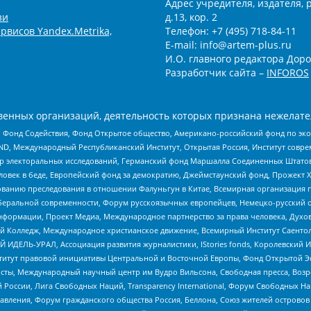
Адрес учредителя, издателя, р
зи
д.13, кор. 2
рвисов Yandex.Metrika,
Телефон: +7 (495) 718-84-11
E-mail: info@artem-plus.ru
И.О. главного редактора Доро
Разработчик сайта –
INFOROS
енных организаций, деятельность которых признана нежелате
 Фонд Содействия, Фонд Открытое общество, Американо-российский фонд по э
 Международный Республиканский Институт, Открытая Россия, Институт совре
р электоральных исследований, Германский фонд Маршалла Соединенных Штатов
еловек в беде, Европейский фонд за демократию, Джеймстаунский фонд, Прожект
дованию преследования в отношении Фалуньгун в Китае, Всемирная организация 
беральной современности, Форум русскоязычных европейцев, Немецко-русский о
формации, Проект Медиа, Международное партнерство за права человека, Духов
 Колледж, Международное христианское движение, Всемирный Институт Саентол
 ИДЕЛЬ-УРАЛ, Ассоциация развития журналистики, IStories fonds, Королевск
r, Институт правовой инициативы Центральной и Восточной Европы, Фонд Открытой Э
ты, Международный научный центр им Вудро Вильсона, Свободная пресса, Возро
России, Лига Свободных Наций, Transparеncy International, Форум Свободных Н
правления, Форум гражданского общества Россия, Беллона, Союз жителей острово