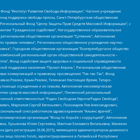
евосточное общественное движение "Маяк", Санкт-Петербургская ЛГБТ-инициативная группа "Выход", Инициативная группа ЛГБТ+ "Реверс", Алексеев Андрей Викторович, Бекбулатова Таисия Львовна, Беляев Иван Михайлович, Владыкина Елена Сергеевна, Гельман Марат Александрович, Никульшина Вероника Юрьевна, Толоконникова Надежда Андреевна, Шендерович Виктор Анатольевич, Общество с ограниченной ответственностью "Данное сообщение", Общество с ограниченной ответственностью Издательский дом "Новая глава", Айнбиндер Александра Александровна, Московский комьюнити-центр для ЛГБТ+инициатив, Благотворительный фонд развития филантропии, Deutsche Welle (Германия, Kurt-Schumacher-Strasse 3, 53113 Bonn), Борзунова Мария Михайловна, Воробьев Виктор Викторович, Голубева Анна Львовна, Константинова Алла Михайловна, Малкова Ирина Владимировна, Мурадов Мурад Абдулгалимович, Осетинская Елизавета Николаевна, Понасенков Евгений Николаевич, Ганапольский Матвей Юрьевич, Киселев Евгений Алексеевич, Борухович Ирина Григорьевна, Дремин Иван Тимофеевич, Дубровский Дмитрий Викторович, Красноярская региональная общественная организация поддержки и развития альтернативных образовательных технологий и межкультурных коммуникаций "ИНТЕРРА", Маяковская Екатерина Алексеевна, Фейгин Марк Захарович, Филимонов Андрей Викторович, Дзугкоева Регина Николаевна, Доброхотов Роман Александрович, Дудь Юрий Александрович, Елкин Сергей Владимирович, Кругликов Кирилл Игоревич, Сабунаева Мария Леонидовна, Семенов Алексей Владимирович, Шаинян Карен Багратович, Шульман Екатерина Михайловна, Асафьев Артур Валерьевич, Вахштайн Виктор Семенович, Венедиктов Алексей Алексеевич, Лушникова Екатерина Евгеньевна, Волков Леонид Михайлович, Невзоров Александр Глебович, Пархоменко Сергей Борисович, Сироткин Ярослав Николаевич, Кара-Мурза Владимир Владимирович, Баранова Наталья Владимировна, Гозман Леонид Яковлевич, Кагарлицкий Борис Юльевич, Климарев Михаил Валерьевич, Милов Владимир Станиславович, Автономная некоммерческая организация Краснодарский центр современного искусства "Типография", Моргенштерн Алишер Тагирович, Соболь Любовь Эдуардовна, Общество с ограниченной ответственностью "ЛИЗА НОРМ", Каспаров Гарри Кимович, Ходорковский Михаил Борисович, Общество с ограниченной ответственностью "Апрельские тезисы", Данилович Ирина Брониславовна, Кашин Олег Владимирович, Петров Николай Владимирович, Пивоваров Алексей Владимирович, Соколов Михаил Владимирович, Цветкова Юлия Владимировна, Чичваркин Евгений Александрович, Комитет против пыток/Команда против пыток, Общество с ограниченной ответственностью "Первый научный", Общество с ограниченной ответственностью "Вертолет и ко", Белоцерковская Вероника Борисовна, Кац Максим Евгеньевич, Лазарева Татьяна Юрьевна, Шаведдинов Руслан Табризович, Яшин Илья Валерьевич, Общество с ограниченной ответственностью "Иноагент ААВ", Алешковский Дмитрий Петрович, Альбац Евгения Марковна, Быков Дмитрий Львович, Галямина Юлия Евгеньевна, Лойко Сергей Леонидович, Мартынов Кирилл Константинович, Медведев Сергей Александрович, Крашенинников Федор Геннадиевич, Гордеева Катерина Вл