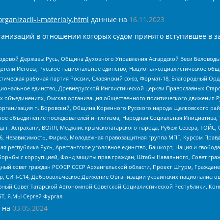
organizacii-i-materialy.html
данные на
16.11.2023
анизаций в отношении которых судом принято вступившее в з
 Родовой Державы Русь, Община Духовного Управления Асгардской Веси Беловод
детели Иеговы, Русское национальное единство, Национал-социалистическое об
истическая рабочая партия России, Славянский союз, Формат-18, Благородный Ор
ациональное единство, Древнерусской Инглистической церкви Православных Ста
ных объединениях, Омская организация общественного политического движения Р
рганизация п. Боровский, Община Коренного Русского народа Щелковского район
гиозное объединение последователей инглиизма, Народная Социальная Инициатива,
 г. Астрахани, ВОЛЯ, Меджлис крымскотатарского народа, Рубеж Севера, ТОЙС, 
6, Независимость, Фирма, Молодежная правозащитная группа МПГ, Курсом Правд
ая республика Русь, Арестантское уголовное единство, Башкорт, Нация и свобода,
орьбы с коррупцией, Фонд защиты прав граждан, Штабы Навального, Совет гражд
ный совет граждан РСФСР СССР Архангельской области, Проект Штурм, Граждане 
tsApp, СИЧ-С14, Добровольческое Движение Организации украинских националисто
ный Совет Татарской Автономной Советской Социалистической Республики, Кон
БТ, Я.МЫ Сергей Фургал
 на
03.05.2024