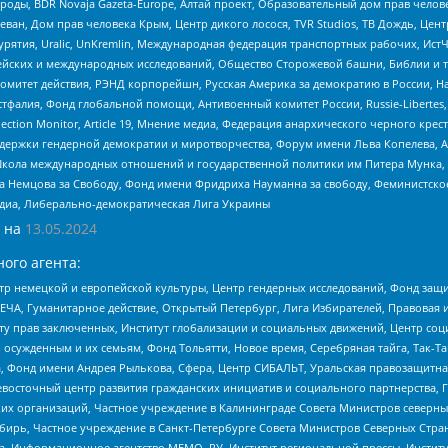
роды, BDR Novaja Gazeta-Europe, Алтай проект, Образовательный дом прав челов
еван, Дом прав человека Крым, Центр дикого лосося, TVR Studios, ТВ Дождь, Це
урятия, Uralic, UnKremlin, Международная федерация транспортных рабочих, Ист
ейских и международных исследований, Общество Сторожевой башни, Библии и тр
омитет действия, РЭНД корпорейшн, Русская Америка за демократию в России, Н
фалия, Фонд глобальной помощи, Антивоенный комитет России, Russie-Libertes, L
lection Monitor, Article 19, Мнение медиа, Федерация анархического черного кр
и гендерной демократии и миротворчества, Форум имени Льва Копелева, American C
г, Школа международных отношений и государственной политики им Питера Мунка
 Немцова за Свободу, Фонд имени Фридриха Науманна за свободу, Феминистско
медиа, Либерально-демократическая Лига Украины
 на
13.05.2024
ого агента:
р немецкой и европейской культуры, Центр гендерных исследований, Фонд защи
ЧА, Гуманитарное действие, Открытый Петербург, Лига Избирателей, Правовая 
иту прав заключенных, Институт глобализации и социальных движений, Центр 
ужденным и их семьям, Фонд Тольятти, Новое время, Серебряная тайга, Так-Так-
, Фонд имени Андрея Рылькова, Сфера, Центр СИБАЛЬТ, Уральская правозащитна
невосточный центр развития гражданских инициатив и социального партнерства, 
 организаций, Частное учреждение в Калининграде Совета Министров северных 
бирь, Частное учреждение в Санкт-Петербурге Совета Министров Северных Стра
а, Информационное агентство МЕМО. РУ, Институт региональной прессы, Инсти