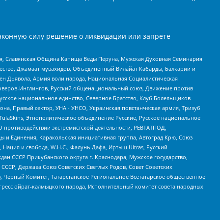
аконную силу решение о ликвидации или запрете
ья, Славянская Община Капища Веды Перуна, Мужская Духовная Семинария
щество, Джамаат мувахидов, Объединенный Вилайат Кабарды, Балкарии и
ден Дьявола, Армия воли народа, Национальная Социалистическая
роверов-Инглингов, Русский общенациональный союз, Движение против
усское национальное единство, Северное Братство, Клуб Болельщиков
а, Правый сектор, УНА - УНСО, Украинская повстанческая армия, Тризуб
 TulaSkins, Этнополитическое объединение Русские, Русское национальное
О противодействии экстремистской деятельности, РЕВТАТПОД,
ы и Единения, Каракольская инициативная группа, Автоград Крю, Союз
 Нация и свобода, W.H.С., Фалунь Дафа, Иртыш Ultras, Русский
ан СССР Прикубанского округа г. Краснодара, Мужское государство,
СССР, Держава Союз Советских Светлых Родов, Совет Советских
в, Черный Комитет, Татарстанское Региональное Всетатарское общественное
гресс ойрат-калмыцкого народа, Исполнительный комитет совета народных