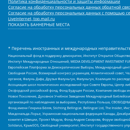
Политика конфиденциальности и защиты информации
Согласие на обработку персональных данных обратной свя
Согласие на обработку персональных данных с помощью се
LiveInternet, top.mail.ru
ПОКАЗАТЬ БАННЕРНЫЕ МЕСТА
* Перечень иностранных и международных неправительств
Национальный фонд в поддержку демократии, Институт Открытое Общество
Институт Международных Отношений, MEDIA DEVELOPMENT INVESTMENT FUND,
Европейская Платформа за Демократические Выборы, Международный цент
Свободная Россия, Всемирный конгресс украинцев, Атлантический совет, Ч
органов, Фалунь Дафа, Друзья Фалуньгун, Фалуньгун, Коалиция по рассле
Ассоциация школ политических исследований при Совете Европы, Центр ли
Оксфордский российский фонд, Фонд Будущее России, Компания свободы ин
Новое Поколение, Духовное Учебное Заведение Международный Библейский
организаций по наблюдению за выборами, Республика Польша, СВОБОДНЫЙ
Фонд имени Генриха Бёлля, Stichting Bellingcat, Bellingcat Ltd, The Inside
Макдональда-Лорье, Украинская национальная федерация Канады, Декабрис
комитет в Швеции, Проект Медуза, Фонд Андрея Сахарова, Форум свободной 
Solidarus, КрымSOS, Свободный университет, Институт государственного у