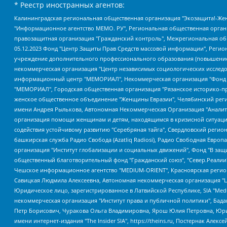
* Реестр иностранных агентов:
Калининградская региональная общественная организация "Экозащита!-Женсовет", Фонд содействия защите прав и свобод граждан "Общественный вердикт", Фонд "Институт Развития Свободы Информации", Частное учреждение "Информационное агентство МЕМО. РУ", Региональная общественная организация "Общественная комиссия по сохранению наследия академика Сахарова", Фонд поддержки свободы прессы, Санкт-Петербургская общественная правозащитная организация "Гражданский контроль", Межрегиональная общественная организация "Информационно-просветительский центр "Мемориал", Региональный Фонд "Центр Защиты Прав Средств Массовой Информации", с 05.12.2023 Фонд "Центр Защиты Прав Средств массовой информации", Региональная общественная благотворительная организация помощи беженцам и мигрантам "Гражданское содействие", Негосударственное образовательное учреждение дополнительного профессионального образования (повышение квалификации) специалистов "АКАДЕМИЯ ПО ПРАВАМ ЧЕЛОВЕКА", Свердловская региональная общественная организация "Сутяжник", Автономная некоммерческая организация "Центр независимых социологических исследований", Союз общественных объединений "Российский исследовательский центр по правам человека", Региональное общественное учреждение научно-информационный центр "МЕМОРИАЛ", Некоммерческая организация "Фонд защиты гласности", Автономная некоммерческая организация "Институт прав человека", Городская общественная организация "Екатеринбургское общество "МЕМОРИАЛ", Городская общественная организация "Рязанское историко-просветительское и правозащитное общество "Мемориал" (Рязанский Мемориал), Челябинский региональный орган общественной самодеятельности – женское общественное объединение "Женщины Евразии", Челябинский региональный орган общественной самодеятельности "Уральская правозащитная группа", Фонд содействия защите здоровья и социальной справедливости имени Андрея Рылькова, Автономная Некоммерческая Организация "Аналитический Центр Юрия Левады", Автономная некоммерческая организация социальной поддержки населения "Проект Апрель", Региональная общественная организация помощи женщинам и детям, находящимся в кризисной ситуации "Информационно-методический центр "Анна", Фонд содействия развитию массовых коммуникаций и правовому просвещению "Так-так-Так", Фонд содействия устойчивому развитию "Серебряная тайга", Свердловский региональный общественный фонд социальных проектов "Новое время", "Idel.Реалии", Кавказ.Реалии, Крым.Реалии, Телеканал Настоящее Время, Татаро-башкирская служба Радио Свобода (Azatliq Radiosi), Радио Свободная Европа/Радио Свобода (PCE/PC), "Сибирь.Реалии", "Фактограф", Благотворительный фонд помощи осужденным и их семьям, Автономная некоммерческая организация "Институт глобализации и социальных движений", Фонд "В защиту прав заключенных", Частное учреждение "Центр поддержки и содействия развитию средств массовой информации", Пензенский региональный общественный благотворительный фонд "Гражданский союз", "Север.Реалии", Некоммерческая организация Фонд "Правовая инициатива", Общество с ограниченной ответственностью "Радио Свободная Европа/Радио Свобода", Чешское информационное агентство "MEDIUM-ORIENT", Красноярская региональная общественная организация "Мы против СПИДа", Камалягин Денис Николаевич, Маркелов Сергей Евгеньевич, Пономарев Лев Александрович, Савицкая Людмила Алексеевна, Автоно