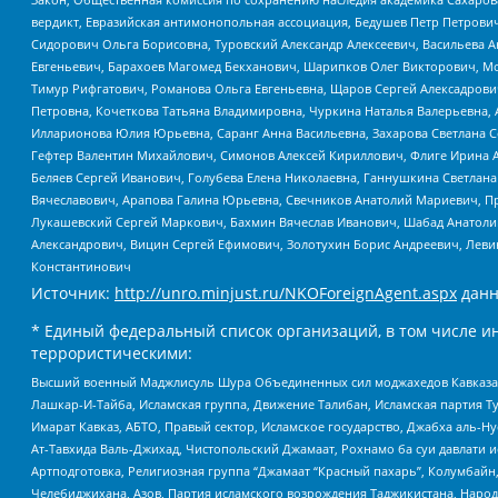
вердикт, Евразийская антимонопольная ассоциация, Бедушев Петр Петрови
Сидорович Ольга Борисовна, Туровский Александр Алексеевич, Васильева А
Евгеньевич, Барахоев Магомед Бекханович, Шарипков Олег Викторович, М
Тимур Рифгатович, Романова Ольга Евгеньевна, Щаров Сергей Алексадрови
Петровна, Кочеткова Татьяна Владимировна, Чуркина Наталья Валерьевна, 
Илларионова Юлия Юрьевна, Саранг Анна Васильевна, Захарова Светлана 
Гефтер Валентин Михайлович, Симонов Алексей Кириллович, Флиге Ирина 
Беляев Сергей Иванович, Голубева Елена Николаевна, Ганнушкина Светлана
Вячеславович, Арапова Галина Юрьевна, Свечников Анатолий Мариевич, П
Лукашевский Сергей Маркович, Бахмин Вячеслав Иванович, Шабад Анатоли
Александрович, Вицин Сергей Ефимович, Золотухин Борис Андреевич, Леви
Константинович
Источник:
http://unro.minjust.ru/NKOForeignAgent.aspx
данн
* Единый федеральный список организаций, в том числе и
террористическими:
Высший военный Маджлисуль Шура Объединенных сил моджахедов Кавказа, Ко
Лашкар-И-Тайба, Исламская группа, Движение Талибан, Исламская партия Т
Имарат Кавказ, АБТО, Правый сектор, Исламское государство, Джабха аль-
Ат-Тавхида Валь-Джихад, Чистопольский Джамаат, Рохнамо ба суи давлати и
Артподготовка, Религиозная группа “Джамаат “Красный пахарь”, Колумбайн
Челебиджихана, Азов, Партия исламского возрождения Таджикистана, Народ