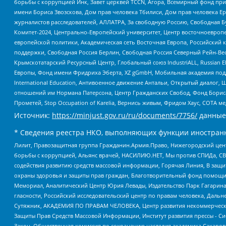
борьбы с коррупцией Инк, Завет церквей TCCN, Агора, Всемирный фонд при
имени Бориса Звозскова, Дом прав человека Тбилиси, Дом прав человека Ер
журналистов расследователей, АЛЛАТРА, За свободную Россию, Свободная Б
Комитет-2024, Центрально-Европейский университет, Центр восточноевроп
европейской политики, Академическая сеть Восточная Европа, Российский к
поддержки, Свободная Россия Берлин, Свободная Россия Северный Рейн-Вест
Крымскотатарский Ресурсный Центр, Глобальный союз IndustriALL, Russian E
Европы, Фонд имени Фридриха Эберта, XZ gGmbH, Мобильная академия поддержк
International Education, Антивоенное движение Антальи, Открытый диало
отношений им Нормана Патерсона, Центр Гражданских Свобод, Фонд Бориса
Прометей, Stop Occupation of Karelia, Вернись живым, Фридом Хаус, СОТА 
Источник:
https://minjust.gov.ru/ru/documents/7756/
данные
* Сведения реестра НКО, выполняющих функции иностранн
Лилит, Правозащитная группа Гражданин.Армия.Право, Нижегородский цент
борьбы с коррупцией, Альянс врачей, НАСИЛИЮ.НЕТ, Мы против СПИДа, СВЕ
содействия развитию средств массовой информации, Горячая Линия, В защ
охраны здоровья и защиты прав граждан, Благотворительный фонд помощи ос
Мемориал, Аналитический Центр Юрия Левады, Издательство Парк Гагарина
гласности, Российский исследовательский центр по правам человека, Даль
Сутяжник, АКАДЕМИЯ ПО ПРАВАМ ЧЕЛОВЕКА, Центр развития некоммерческих
Защиты Прав Средств Массовой Информации, Институт развития прессы - Си
Закон, Общественная комиссия по сохранению наследия академика Сахаров