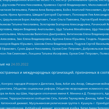
ч, Дзугкоева Регина Николаевна, Кривенко Сергей Владимирович, Милославски
настасия Евгеньевна, Ривина Анна Валерьевна, Бойко Анатолий Николаевич, Дуг
ошель Ирина Ароновна, Шведов Григорий Сергеевич, Пономарев Лев Александро
ч, Цирульников Борис Альбертович, Гасан Ольга Павловна, Паутов Юрий Анато
Акимова Татьяна Николаевна, Золотарева Екатерина Александровна, Рачинский Я
Сергеевна, Аверин Владимир Анатольевич, Щур Татьяна Михайловна, Щур Никола
Анатольевна, Мельникова Валентина Дмитриевна, Вититинова Елена Владимировн
 Алексеевна, Закс Елена Владимировна, Буртина Елена Юрьевна, Гендель Людмил
рохоров Вадим Юрьевич, Шахова Елена Владимировна, Подузов Сергей Васильеви
й Ефимович, Сухих Дарья Николаевна, Орлов Олег Петрович, Добровольская Анн
нсон Лев Семенович, Локшина Татьяна Иосифовна, Орлов Олег Петрович, Поляк
ые на
24.03.2022
ностранных и международных организаций, признанных в соотв
нгресс народов Ичкерии и Дагестана, База, Асбат аль-Ансар, Священная война,
уркестана, Общество социальных реформ, Общество возрождения исламского насл
Нусра ли-Ахль аш-Шам, Народное ополчение имени К. Минина и Д. Пожарского, Ад
сломи, Террористическое сообщество Сеть, Катиба Таухид валь-Джихад, Хайят Тах
, Хатлонский джамаат, Мусульманская религиозная группа п. Кушкуль г. Оренбу
ная самооборона, Дуббайский джамаат, московская ячейка, Батал-Хаджи Белхор