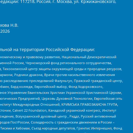
едакции: 117218, Россия, г. Москва, ул. Кржижановского,
хова Н.В.
2026
льной на территории Российской Федерации:
кономическому и правовому развитию, Национальный Демократический
менной России, Черноморский фонд регионального сотрудничества,
, Тихоокеанский центр защиты окружающей среды и природных ресурсов,
 Хармони, Родники дракона, Врачи против насильственного извлечения
по расследованию преследований Фалуньгун, Пражский гражданский центр,
бмен, Бард колледж, Европейский выбор, Фонд Ходорковского,
ное Управление Евангельских Христиан Украинской Христианской Церкви,
огических Предприятий, Церковь Духовной Технологии, Европейская сеть
ий Институт Международных Отношений, КРИМСЬКА ПРАВОЗАХИСНА ГРУПА,
стонии, Calvert 22 Foundation, Канадский украинский конгресс, Институт
ждение, Всеукраинский духовный центр , Риддл, Русский антивоенный
ародов ПостРоссии, Солидарность с гражданским движением в России –
в Тисима и Хабомаи, Съезд народных депутатов, Гринпис Интернешнл, Фонд