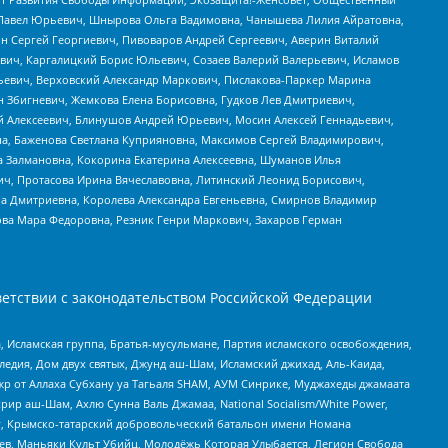
й Павел Юрьевич, Шнырова Ольга Вадимовна, Чанышева Лилия Айратовна,
ин Сергей Георгиевич, Пивоваров Андрей Сергеевич, Аверин Виталий
вич, Каргалицкий Борис Юльевич, Созаев Валерий Валерьевич, Исламов
льевич, Верховский Александр Маркович, Пислакова-Паркер Марина
н Збигневич, Жемкова Елена Борисовна, Гудков Лев Дмитриевич,
й Алексеевич, Блинушов Андрей Юрьевич, Мосин Алексей Геннадьевич,
а, Баженова Светлана Куприяновна, Максимов Сергей Владимирович,
а Залмановна, Кокорина Екатерина Алексеевна, Шуманов Илья
ч, Протасова Ирина Вячеславовна, Литинский Леонид Борисович,
а Дмитриевна, Королева Александра Евгеньевна, Смирнов Владимир
ова Мара Федоровна, Резник Генри Маркович, Захаров Герман
етствии с законодательством Российской Федерации
 Исламская группа, Братья-мусульмане, Партия исламского освобождения,
едия, Дом двух святых, Джунд аш-Шам, Исламский джихад, Аль-Каида,
жр от Аллаха Субхану уа Тагьаля SHAM, АУМ Синрике, Муджахеды джамаата
рир аш-Шам, Ахлю Сунна Валь Джамаа, National Socialism/White Power,
рг, Крымско-татарский добровольческий батальон имени Номана
оев, Маньяки Культ Убийц, Молодёжь Которая Улыбается, Легион Свобода