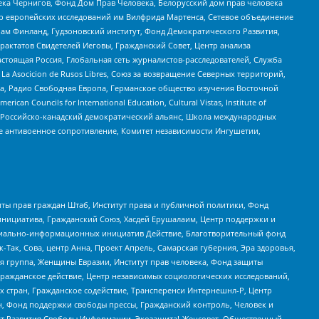
ека Чернигов, Фонд Дом Прав Человека, Белорусский дом прав человека
нтр европейских исследований им Вилфрида Мартенса, Сетевое объединение
Чам Финланд, Гудзоновский институт, Фонд Демократического Развития,
актатов Свидетелей Иеговы, Гражданский Совет, Центр анализа
астоящая Россия, Глобальная сеть журналистов-расследователей, Служба
a Asocicion de Rusos Libres, Союз за возвращение Северных территорий,
еста, Радио Свободная Европа, Германское общество изучения Восточной
ouncils for International Education, Cultural Vistas, Institute of
, Российско-канадский демократический альянс, Школа международных
е антивоенное сопротивление, Комитет независимости Ингушетии,
ты прав граждан Штаб, Институт права и публичной политики, Фонд
инициатива, Гражданский Союз, Хасдей Ерушалаим, Центр поддержки и
социально-информационных инициатив Действие, Благотворительный фонд
Так, Сова, центр Анна, Проект Апрель, Самарская губерния, Эра здоровья,
я группа, Женщины Евразии, Институт прав человека, Фонд защиты
Гражданское действие, Центр независимых социологических исследований,
стран, Гражданское содействие, Трансперенси Интернешнл-Р, Центр
н, Фонд поддержки свободы прессы, Гражданский контроль, Человек и
тут Развития Свободы Информации, Экозащита!-Женсовет, Общественный