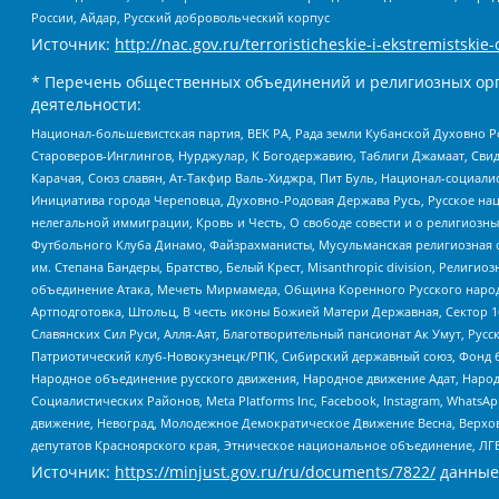
России, Айдар, Русский добровольческий корпус
Источник:
http://nac.gov.ru/terroristicheskie-i-ekstremistskie-
* Перечень общественных объединений и религиозных орг
деятельности:
Национал-большевистская партия, ВЕК РА, Рада земли Кубанской Духовно
Староверов-Инглингов, Нурджулар, К Богодержавию, Таблиги Джамаат, Сви
Карачая, Союз славян, Ат-Такфир Валь-Хиджра, Пит Буль, Национал-социал
Инициатива города Череповца, Духовно-Родовая Держава Русь, Русское н
нелегальной иммиграции, Кровь и Честь, О свободе совести и о религиоз
Футбольного Клуба Динамо, Файзрахманисты, Мусульманская религиозная о
им. Степана Бандеры, Братство, Белый Крест, Misanthropic division, Рели
объединение Атака, Мечеть Мирмамеда, Община Коренного Русского народа
Артподготовка, Штольц, В честь иконы Божией Матери Державная, Сектор 1
Славянских Сил Руси, Алля-Аят, Благотворительный пансионат Ак Умут, Русск
Патриотический клуб-Новокузнецк/РПК, Сибирский державный союз, Фонд б
Народное объединение русского движения, Народное движение Адат, Народ
Социалистических Районов, Meta Platforms Inc, Facebook, Instagram, Wha
движение, Невоград, Молодежное Демократическое Движение Весна, Верхов
депутатов Красноярского края, Этническое национальное объединение, ЛГ
Источник:
https://minjust.gov.ru/ru/documents/7822/
данные