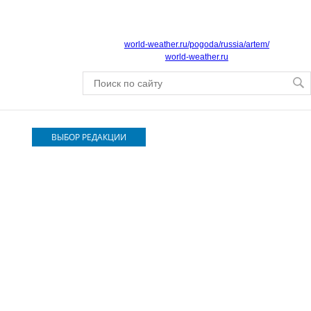
world-weather.ru/pogoda/russia/artem/
world-weather.ru
ВЫБОР РЕДАКЦИИ