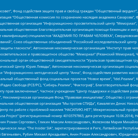
мная некоммерческая организация "Центр по работе с проблемой насилия "НАСИЛИЮ.НЕТ", Межрегиональный профессиональный союз работников здравоохранения "Альянс врачей", Юридическое лицо, зарегистрированное в Латвийской Республике, SIA "Medusa Project" (регистрационный номер 40103797863, дата регистрации 10.06.2014), Некоммерческая организация "Фонд по борьбе с коррупцией", Автономная некоммерческая организация "Институт права и публичной политики", Баданин Роман Сергеевич, Гликин Максим Александрович, Железнова Мария Михайловна, Лукьянова Юлия Сергеевна, Маетная Елизавета Витальевна, Маняхин Петр Борисович, Чуракова Ольга Владимировна, Ярош Юлия Петровна, Юридическое лицо "The Insider SIA", зарегистрированное в Риге, Латвийская Республика (дата регистрации 26.06.2015), являющееся администратором доменного имени интернет-издания "The Insider SIA", https://theins.ru, Постернак Алексей Евгеньевич, Рубин Михаил Аркадьевич, Анин Роман Александрович, Юридическое лицо Istories fonds, зарегистрированное в Латвийской Республике (регистрационный номер 50008295751, дата регистрации 24.02.2020), Великовский Дмитрий Александрович, Долинина Ирина Николаевна, Мароховская Алеся Алексеевна, Шлейнов Роман Юрьевич, Шмагун Олеся Валентиновна, Общество с ограниченной ответственностью "Альтаир 2021", Общество с ограниченной ответственностью "Вега 2021", Общество с ограниченной ответственностью "Главный редактор 2021", Общество с ограниченной ответственностью "Ромашки монолит", Важенков Артем Валерьевич, Ивановская областная общественная организация "Центр гендерных исследований", Гурман Юрий Альбертович, Медиапроект "ОВД-Инфо", Егоров Владимир Владимирович, Жилинский Владимир Александрович, Общество с ограниченной ответственностью "ЗП", Иванова София Юрьевна, Карезина Инна Павловна, Кильтау Екатерина Викторовна, Петров Алексей Викторович, Пискунов Сергей Евгеньевич, Смирнов Сергей Сергеевич, Тихонов Михаил Сергеевич, Общество с ограниченной ответственностью "ЖУРНАЛИСТ-ИНОСТРАННЫЙ АГЕНТ", Арапова Галина Юрьевна, Вольтская Татьяна Анатольевна, Американская компания "Mason G.E.S. Anonymous Foundation" (США), являющаяся владельцем интернет-издания https://mnews.world/, Компания "Stichting Bellingcat", зарегистрированная в Нидерландах (дата регистрации 11.07.2018), Захаров Андрей Вячеславович, Клепиковская Екатерина Дмитриевна, Общество с ограниченной ответственностью "МЕМО", Перл Роман Александрович, Симонов Евгений Алексеевич, Соловьева Елена Анатольевна, Сотников Даниил Владимирович, Сурначева Елизавета Дмитриевна, Автономная некоммерческая организация по защите прав человека и информированию населения "Якутия – Наше Мнение", Общество с ограниченной ответственностью "Москоу диджитал медиа", с 26.01.2023 Общество с ограниченной ответственностью "Чайка Белые сады", Ветошкина Валерия Валерьевна, Заговора Максим Александрович, Межрегиональное общественное движение "Российская ЛГБТ - сеть", Оленичев Максим Владимирович, Павлов Иван Юрьевич, Скворцова Елена Сергеевна, Общество с ограниченной ответственностью "Как бы инагент", Кочетков Игорь Викторович, Общество с ограниченной ответственностью "Честные выборы", Еланчик Олег Александрович, Общество с ограниченной ответственностью "Нобелевский призыв", Гималова Регина Эмилевна, Григорьев Андрей Валерьевич, Григорьева Алина Александровна, Ассоциация по содействию защите прав призывников, альтернативнослужащих и военнослужащих "Правозащитная группа "Гражданин.Армия.Право", Хисамова Регина Фаритовна, Автономная некоммерческая организация по реализации социально-правовых программ "Лилит", Дальн