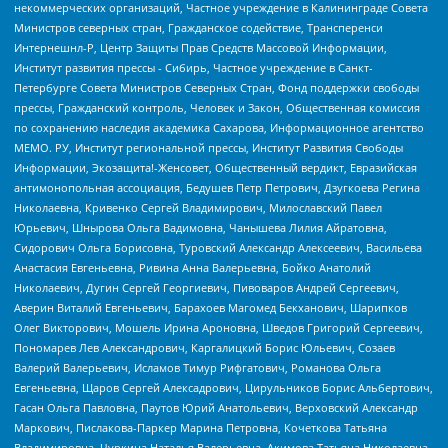
некоммерческих организаций, Частное учреждение в Калининграде Совета
Министров северных стран, Гражданское содействие, Трансперенси
Интернешнл-Р, Центр Защиты Прав Средств Массовой Информации,
Институт развития прессы - Сибирь, Частное учреждение в Санкт-
Петербурге Совета Министров Северных Стран, Фонд поддержки свободы
прессы, Гражданский контроль, Человек и Закон, Общественная комиссия
по сохранению наследия академика Сахарова, Информационное агентство
МЕМО. РУ, Институт региональной прессы, Институт Развития Свободы
Информации, Экозащита!-Женсовет, Общественный вердикт, Евразийская
антимонопольная ассоциация, Бедушев Петр Петрович, Дзугкоева Регина
Николаевна, Кривенко Сергей Владимирович, Милославский Павел
Юрьевич, Шнырова Ольга Вадимовна, Чанышева Лилия Айратовна,
Сидорович Ольга Борисовна, Туровский Александр Алексеевич, Васильева
Анастасия Евгеньевна, Ривина Анна Валерьевна, Бойко Анатолий
Николаевич, Дугин Сергей Георгиевич, Пивоваров Андрей Сергеевич,
Аверин Виталий Евгеньевич, Барахоев Магомед Бекханович, Шарипков
Олег Викторович, Мошель Ирина Ароновна, Шведов Григорий Сергеевич,
Пономарев Лев Александрович, Каргалицкий Борис Юльевич, Созаев
Валерий Валерьевич, Исламов Тимур Рифгатович, Романова Ольга
Евгеньевна, Щаров Сергей Алексадрович, Цирульников Борис Альбертович,
Гасан Ольга Павловна, Паутов Юрий Анатольевич, Верховский Александр
Маркович, Пислакова-Паркер Марина Петровна, Кочеткова Татьяна
Владимировна, Чуркина Наталья Валерьевна, Акимова Татьяна Николаевна,