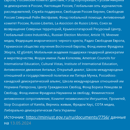
за демократию в России, Настоящая Россия, Глобальная сеть журналистов-
расследователей, Служба поддержки, Свободная Россия Берлин, Свободная
Россия Северный Рейн-Вестфалия, Фонд глобальной помощи, Антивоенный
комитет России, Russie-Libertes, La Asocicion de Rusos Libres, Союз за
возвращение Северных территорий, Крымскотатарский Ресурсный Центр,
Глобальный союз IndustriALL, Russian Election Monitor, Article 19, Мнение
медиа, Федерация анархического черного креста, Радио Свободная Европа,
Германское общество изучения Восточной Европы, Фонд имени Фридриха
Эберта, XZ gGmbH, Мобильная академия поддержки гендерной демократии
и миротворчества, Форум имени Льва Копелева, American Councils for
International Education, Cultural Vistas, Institute of International Education,
Антивоенное движение Антальи, Открытый диалог, Школа международных
отношений и государственной политики им Питера Мунка, Российско-
канадский демократический альянс, Школа международных отношений им
Нормана Патерсона, Центр Гражданских Свобод, Фонд Бориса Немцова за
Свободу, Фонд имени Фридриха Науманна за свободу, Феминистское
антивоенное сопротивление, Комитет независимости Ингушетии, Прометей,
Stop Occupation of Karelia, Вернись живым, Фридом Хаус, СОТА медиа,
Либерально-демократическая Лига Украины
Источник:
https://minjust.gov.ru/ru/documents/7756/
данные
на
13.05.2024