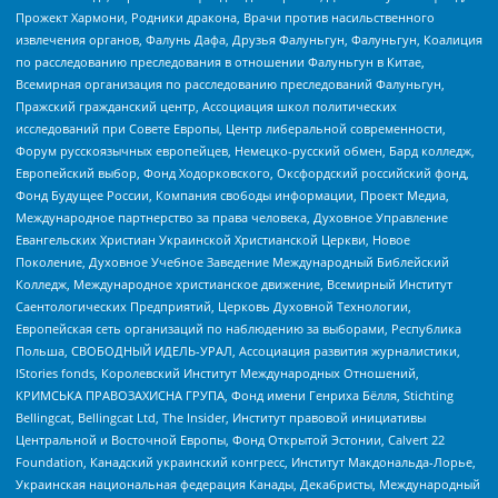
Прожект Хармони, Родники дракона, Врачи против насильственного
извлечения органов, Фалунь Дафа, Друзья Фалуньгун, Фалуньгун, Коалиция
по расследованию преследования в отношении Фалуньгун в Китае,
Всемирная организация по расследованию преследований Фалуньгун,
Пражский гражданский центр, Ассоциация школ политических
исследований при Совете Европы, Центр либеральной современности,
Форум русскоязычных европейцев, Немецко-русский обмен, Бард колледж,
Европейский выбор, Фонд Ходорковского, Оксфордский российский фонд,
Фонд Будущее России, Компания свободы информации, Проект Медиа,
Международное партнерство за права человека, Духовное Управление
Евангельских Христиан Украинской Христианской Церкви, Новое
Поколение, Духовное Учебное Заведение Международный Библейский
Колледж, Международное христианское движение, Всемирный Институт
Саентологических Предприятий, Церковь Духовной Технологии,
Европейская сеть организаций по наблюдению за выборами, Республика
Польша, СВОБОДНЫЙ ИДЕЛЬ-УРАЛ, Ассоциация развития журналистики,
IStories fonds, Королевский Институт Международных Отношений,
КРИМСЬКА ПРАВОЗАХИСНА ГРУПА, Фонд имени Генриха Бёлля, Stichting
Bellingcat, Bellingcat Ltd, The Insider, Институт правовой инициативы
Центральной и Восточной Европы, Фонд Открытой Эстонии, Calvert 22
Foundation, Канадский украинский конгресс, Институт Макдональда-Лорье,
Украинская национальная федерация Канады, Декабристы, Международный