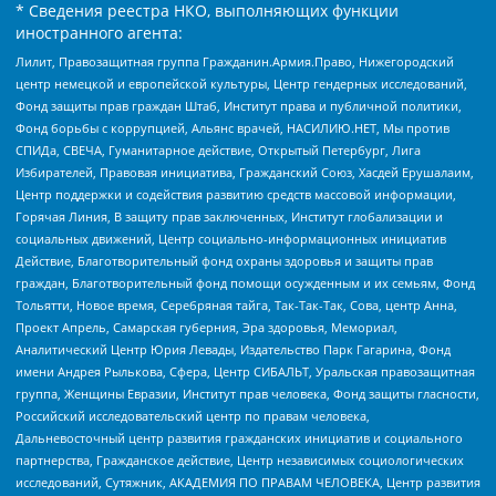
* Сведения реестра НКО, выполняющих функции
иностранного агента:
Лилит, Правозащитная группа Гражданин.Армия.Право, Нижегородский
центр немецкой и европейской культуры, Центр гендерных исследований,
Фонд защиты прав граждан Штаб, Институт права и публичной политики,
Фонд борьбы с коррупцией, Альянс врачей, НАСИЛИЮ.НЕТ, Мы против
СПИДа, СВЕЧА, Гуманитарное действие, Открытый Петербург, Лига
Избирателей, Правовая инициатива, Гражданский Союз, Хасдей Ерушалаим,
Центр поддержки и содействия развитию средств массовой информации,
Горячая Линия, В защиту прав заключенных, Институт глобализации и
социальных движений, Центр социально-информационных инициатив
Действие, Благотворительный фонд охраны здоровья и защиты прав
граждан, Благотворительный фонд помощи осужденным и их семьям, Фонд
Тольятти, Новое время, Серебряная тайга, Так-Так-Так, Сова, центр Анна,
Проект Апрель, Самарская губерния, Эра здоровья, Мемориал,
Аналитический Центр Юрия Левады, Издательство Парк Гагарина, Фонд
имени Андрея Рылькова, Сфера, Центр СИБАЛЬТ, Уральская правозащитная
группа, Женщины Евразии, Институт прав человека, Фонд защиты гласности,
Российский исследовательский центр по правам человека,
Дальневосточный центр развития гражданских инициатив и социального
партнерства, Гражданское действие, Центр независимых социологических
исследований, Сутяжник, АКАДЕМИЯ ПО ПРАВАМ ЧЕЛОВЕКА, Центр развития