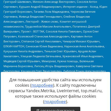
Для повышения удобства сайта мы используем
cookies (
подробнее
). К сайту подключены
сервисы Yandex.Metrika, LiveInternet, top.mail.ru,
Источник:
https://minjust.gov.ru/uploaded/files/reestr-
которые также используют файлы cookies
inostrannyih-agentov-22-03-2024.pdf
данные на
22.03.2024
(
подробнее
).
Я согласен/согласна