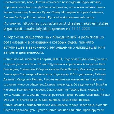
Челебиджихана, Азов, Партия исламского возрождения Таджикистана,
Народная самооборона, Дуббайский джамаат, московская ячейка, Батал-
Хаджи Белхороев, Маньяки Культ Убийц, Молодёжь Которая Улыбается,
Легион Свобода России, Айдар, Русский добровольческий корпус
Источник:
http://nac.gov.ru/terroristicheskie-i-ekstremistskie-
organizacii-i-materialy.html
данные на
16.11.2023
* Перечень общественных объединений и религиозных
организаций в отношении которых судом принято
вступившее в законную силу решение о ликвидации или
запрете деятельности:
Национал-большевистская партия, ВЕК РА, Рада земли Кубанской Духовно
Родовой Державы Русь, Община Духовного Управления Асгардской Веси
Беловодья, Славянская Община Капища Веды Перуна, Мужская Духовная
Семинария Староверов-Инглингов, Нурджулар, К Богодержавию, Таблиги
Джамаат, Свидетели Иеговы, Русское национальное единство, Национал-
социалистическое общество, Джамаат мувахидов, Объединенный Вилайат
Кабарды, Балкарии и Карачая, Союз славян, Ат-Такфир Валь-Хиджра, Пит
Буль, Национал-социалистическая рабочая партия России, Славянский союз,
Формат-18, Благородный Орден Дьявола, Армия воли народа,
Национальная Социалистическая Инициатива города Череповца, Духовно-
Родовая Держава Русь, Русское национальное единство, Древнерусской