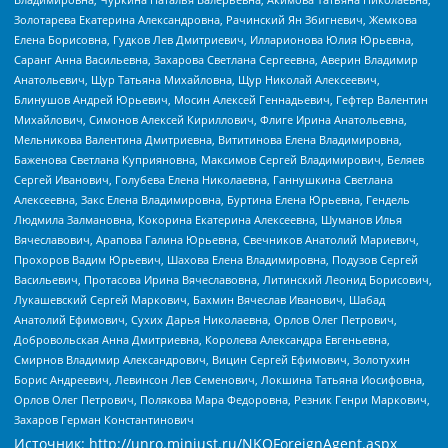
Золотарева Екатерина Александровна, Рачинский Ян Збигневич, Жемкова
Елена Борисовна, Гудков Лев Дмитриевич, Илларионова Юлия Юрьевна,
Саранг Анна Васильевна, Захарова Светлана Сергеевна, Аверин Владимир
Анатольевич, Щур Татьяна Михайловна, Щур Николай Алексеевич,
Блинушов Андрей Юрьевич, Мосин Алексей Геннадьевич, Гефтер Валентин
Михайлович, Симонов Алексей Кириллович, Флиге Ирина Анатольевна,
Мельникова Валентина Дмитриевна, Вититинова Елена Владимировна,
Баженова Светлана Куприяновна, Максимов Сергей Владимирович, Беляев
Сергей Иванович, Голубева Елена Николаевна, Ганнушкина Светлана
Алексеевна, Закс Елена Владимировна, Буртина Елена Юрьевна, Гендель
Людмила Залмановна, Кокорина Екатерина Алексеевна, Шуманов Илья
Вячеславович, Арапова Галина Юрьевна, Свечников Анатолий Мариевич,
Прохоров Вадим Юрьевич, Шахова Елена Владимировна, Подузов Сергей
Васильевич, Протасова Ирина Вячеславовна, Литинский Леонид Борисович,
Лукашевский Сергей Маркович, Бахмин Вячеслав Иванович, Шабад
Анатолий Ефимович, Сухих Дарья Николаевна, Орлов Олег Петрович,
Добровольская Анна Дмитриевна, Королева Александра Евгеньевна,
Смирнов Владимир Александрович, Вицин Сергей Ефимович, Золотухин
Борис Андреевич, Левинсон Лев Семенович, Локшина Татьяна Иосифовна,
Орлов Олег Петрович, Полякова Мара Федоровна, Резник Генри Маркович,
Захаров Герман Константинович
Источник:
http://unro.minjust.ru/NKOForeignAgent.aspx