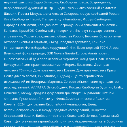
научный центр им Вудро Вильсона, Свободная пресса, Возрождение,
Всеукраинский духовный центр , Риддл, Русский антивоенный комитет в
Швеции, Проект Медуза, Фонд Андрея Сахарова, Форум свободной России,
Лига Свободных Наций, Transparеncy International, Форум Свободных
Народов ПостРоссии, Солидарность с гражданским движением в России –
Solidarus, КрымSOS, Свободный университет, Институт государственного
управления, Форум гражданского общества Россия, Беллона, Союз жителей
островов Тисима и Хабомаи, Съезд народных депутатов, Гринпис
Интернешнл, Фонд борьбы с коррупцией Инк, Завет церквей TCCN, Агора,
Всемирный фонд природы, BDR Novaja Gazeta-Europe, Алтай проект,
Образовательный дом прав человека Чернигов, Фонд Дом Прав Человека,
Белорусский дом прав человека имени Бориса Звозскова, Дом прав
человека Тбилиси, Дом прав человека Ереван, Дом прав человека Крым,
Центр дикого лосося, TVR Studios, ТВ Дождь, Центр европейских
исследований им Вилфрида Мартенса, Сетевое объединение журналистов
расследователей, АЛЛАТРА, За свободную Россию, Свободная Бурятия, Uralic,
UnKremlin, Международная федерация транспортных рабочих, ИстЧам
Финланд, Гудзоновский институт, Фонд Демократического Развития,
Комитет-2024, Центрально-Европейский университет, Центр
восточноевропейских и международных исследований, Общество
Сторожевой башни, Библии и трактатов Свидетелей Иеговы, Гражданский
Совет, Центр анализа европейской политики, Академическая сеть Восточная
Европа, Российский комитет действия, РЭНД корпорейшн, Русская Америка