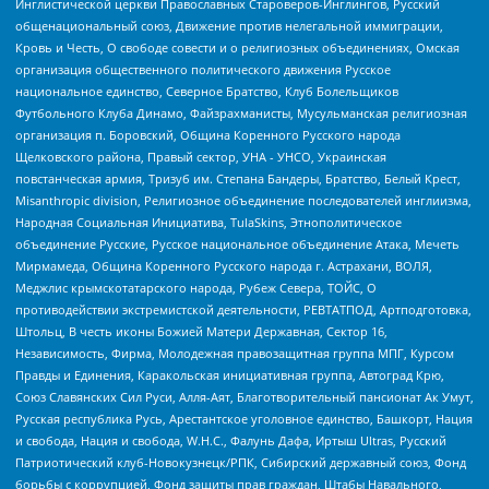
Инглистической церкви Православных Староверов-Инглингов, Русский
общенациональный союз, Движение против нелегальной иммиграции,
Кровь и Честь, О свободе совести и о религиозных объединениях, Омская
организация общественного политического движения Русское
национальное единство, Северное Братство, Клуб Болельщиков
Футбольного Клуба Динамо, Файзрахманисты, Мусульманская религиозная
организация п. Боровский, Община Коренного Русского народа
Щелковского района, Правый сектор, УНА - УНСО, Украинская
повстанческая армия, Тризуб им. Степана Бандеры, Братство, Белый Крест,
Misanthropic division, Религиозное объединение последователей инглиизма,
Народная Социальная Инициатива, TulaSkins, Этнополитическое
объединение Русские, Русское национальное объединение Атака, Мечеть
Мирмамеда, Община Коренного Русского народа г. Астрахани, ВОЛЯ,
Меджлис крымскотатарского народа, Рубеж Севера, ТОЙС, О
противодействии экстремистской деятельности, РЕВТАТПОД, Артподготовка,
Штольц, В честь иконы Божией Матери Державная, Сектор 16,
Независимость, Фирма, Молодежная правозащитная группа МПГ, Курсом
Правды и Единения, Каракольская инициативная группа, Автоград Крю,
Союз Славянских Сил Руси, Алля-Аят, Благотворительный пансионат Ак Умут,
Русская республика Русь, Арестантское уголовное единство, Башкорт, Нация
и свобода, Нация и свобода, W.H.С., Фалунь Дафа, Иртыш Ultras, Русский
Патриотический клуб-Новокузнецк/РПК, Сибирский державный союз, Фонд
борьбы с коррупцией, Фонд защиты прав граждан, Штабы Навального,