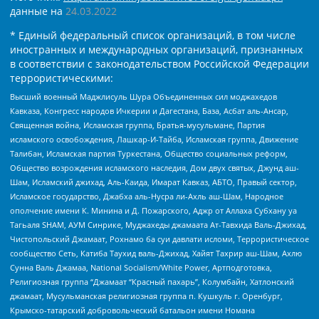
данные на
24.03.2022
* Единый федеральный список организаций, в том числе
иностранных и международных организаций, признанных
в соответствии с законодательством Российской Федерации
террористическими:
Высший военный Маджлисуль Шура Объединенных сил моджахедов
Кавказа, Конгресс народов Ичкерии и Дагестана, База, Асбат аль-Ансар,
Священная война, Исламская группа, Братья-мусульмане, Партия
исламского освобождения, Лашкар-И-Тайба, Исламская группа, Движение
Талибан, Исламская партия Туркестана, Общество социальных реформ,
Общество возрождения исламского наследия, Дом двух святых, Джунд аш-
Шам, Исламский джихад, Аль-Каида, Имарат Кавказ, АБТО, Правый сектор,
Исламское государство, Джабха аль-Нусра ли-Ахль аш-Шам, Народное
ополчение имени К. Минина и Д. Пожарского, Аджр от Аллаха Субхану уа
Тагьаля SHAM, АУМ Синрике, Муджахеды джамаата Ат-Тавхида Валь-Джихад,
Чистопольский Джамаат, Рохнамо ба суи давлати исломи, Террористическое
сообщество Сеть, Катиба Таухид валь-Джихад, Хайят Тахрир аш-Шам, Ахлю
Сунна Валь Джамаа, National Socialism/White Power, Артподготовка,
Религиозная группа “Джамаат “Красный пахарь”, Колумбайн, Хатлонский
джамаат, Мусульманская религиозная группа п. Кушкуль г. Оренбург,
Крымско-татарский добровольческий батальон имени Номана