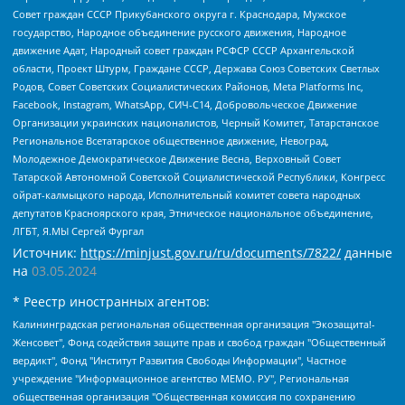
Совет граждан СССР Прикубанского округа г. Краснодара, Мужское
государство, Народное объединение русского движения, Народное
движение Адат, Народный совет граждан РСФСР СССР Архангельской
области, Проект Штурм, Граждане СССР, Держава Союз Советских Светлых
Родов, Совет Советских Социалистических Районов, Meta Platforms Inc,
Facebook, Instagram, WhatsApp, СИЧ-С14, Добровольческое Движение
Организации украинских националистов, Черный Комитет, Татарстанское
Региональное Всетатарское общественное движение, Невоград,
Молодежное Демократическое Движение Весна, Верховный Совет
Татарской Автономной Советской Социалистической Республики, Конгресс
ойрат-калмыцкого народа, Исполнительный комитет совета народных
депутатов Красноярского края, Этническое национальное объединение,
ЛГБТ, Я.МЫ Сергей Фургал
Источник:
https://minjust.gov.ru/ru/documents/7822/
данные
на
03.05.2024
* Реестр иностранных агентов:
Калининградская региональная общественная организация "Экозащита!-Женсовет", Фонд содействия защите прав и свобод граждан "Общественный вердикт", Фонд "Институт Развития Свободы Информации", Частное учреждение "Информационное агентство МЕМО. РУ", Региональная общественная организация "Общественная комиссия по сохранению наследия академика Сахарова", Фонд поддержки свободы прессы, Санкт-Петербургская общественная правозащитная организация "Гражданский контроль", Межрегиональная общественная организация "Информационно-просветительский центр "Мемориал", Региональный Фонд "Центр Защиты Прав Средств Массовой Информации", с 05.12.2023 Фонд "Центр Защиты Прав Средств массовой информации", Региональная общественная благотворительная организация помощи беженцам и мигрантам "Гражданское содействие", Негосударственное образовательное учреждение дополнительного профессионального образования (повышение квалификации) специалистов "АКАДЕМИЯ ПО ПРАВАМ ЧЕЛОВЕКА", Свердловская региональная общественная организация "Сутяжник", Автономная некоммерческая организация "Центр независимых социологических исследований", Союз общественных объединений "Российский исследовательский центр по правам человека", Региональное общественное учреждение научно-информационный центр "МЕМОРИАЛ", Некоммерческая организация "Фонд защиты гласности", Автономная некоммерческая организация "Институт прав человека", Городская общественная организация "Екатеринбургское общество "МЕМОРИАЛ", Городская общественная организация "Рязанское историко-просветительское и правозащитное общество "Мемориал" (Рязанский Мемориал), Челябинский региональный орган общественной самодеятельности – женское общественное объединение "Женщины Евразии", Челябинский региональный орган общественной самодеятельности "Уральская правозащитная группа", Фонд содействия защите здоровья и социальной справедливости имени Андрея Рылькова, Автономная Некоммерческая Организация "Аналитический Центр Юрия Левады", Автономная некоммерческая организация социальной поддержки населения "Проект Апрель", Региональная общественная организация помощи женщинам и детям, находящимся в кризисной ситуации "Информационно-методический центр "Анна", Фонд содействия развитию массовых коммуникаций и правовому просвещению "Так-так-Так", Фонд содействия устойчивому развитию "Серебряная тайга", Свердловский региональный общественный фонд социальных проектов "Новое время", "Idel.Реалии", Кавказ.Реалии, Крым.Реалии, Телеканал Настоящее Время, Татаро-башкирская служба Радио Свобода (Azatliq Radiosi), Радио Свободная Европа/Радио Свобода (PCE/PC), "Сибирь.Реалии", "Фактограф", Благотворительный фонд помощи осужденным и их семьям, Автономная некоммерческая организация "Институт глобализации и социальных движений", Фонд "В защиту прав заключенных", Частное учреждение "Центр поддержки и содействия развитию средств массовой информации", Пензенский региональный общественный благотворительный фонд "Гражданский союз", "Север.Реалии", Некоммерческая организация Фонд "Правовая инициатива", Общество с ограниченной ответственностью "Радио Свободная Европа/Радио Свобода", Чешское информационное агентство "MEDIUM-ORIENT", Красноярская региональная общественная организация "Мы против СПИДа", Камалягин Денис Николаевич, Маркелов Сергей Евгеньевич, Пономарев Лев Александрович, Савицкая Людмила Алексеевна, Автономная некоммерческая организация "Центр по работе с проблемой насилия "НАСИЛИЮ.НЕТ", Межрегиональный профессиональный союз работников здравоохранения "Альянс врачей", Юридическое лицо, зарегистрированное в Латвийской Республике, SIA "Medusa Project" (регистрационный номер 40103797863, дата регистрации 10.06.2014), Некоммерческая организация "Фонд по борьбе с коррупцией", Автономная некоммерческая организация "Институт права и публичной политики", Баданин Роман Сергеевич, Гликин Максим Александрович, Железнова Мария Михайловна, Лукьянова Юлия Сергеевна, Маетная Елизавета Витальевна, Маняхин Петр Борисович, Чуракова Ольга Владимировна, Ярош Юлия Петровна, Юридическое лицо "The Insider SIA", зарегистрированное в Риге, Латвийская Республика (дата регистрации 26.06.2015), являющееся администратором доменного имени интернет-издания "The Insider SIA", https://theins.ru, Постернак Алексей Евгеньевич, Рубин Михаил Аркадьевич, Анин Роман Александрович, Юридическое лицо Istories fonds, зарегистрированное в Латвийской Республике (регистрационный номер 50008295751, дата регистрации 24.02.2020), Великовский Дмитрий Александрович, Долинина Ирина Николаевна, Мароховская Алеся Алексеевна, Шлейнов Роман Юрьевич, Шмагун Олеся Валентиновна, Общество с ограниченной ответственностью "Альтаир 2021", Общество с ограниченной ответственностью "Вега 2021", Общество с ограниченной ответственностью "Главный редактор 2021", Общество с ограниченной ответственностью "Ромашки монолит", Важенков Артем Валерьевич, Ивановская областная общественная организация "Центр гендерных исследований", Гурман Юрий Альбертович, Медиапроект "ОВД-Инфо", Егоров Владимир Владимирович, Жилинский Владимир Александрович, Общество с ограниченной ответственностью "ЗП", Иванова София Юрьевна, Карезина Инна Павловна, Кильтау Екатерина Викторовна, Петров Алексей Викторович, Пискунов Сергей Евгеньевич, Смирнов Сергей Сергеевич, Тихонов Михаил Сергеевич, Общество с ограниченной ответственностью "ЖУРНАЛИСТ-ИНОСТРАННЫЙ АГЕНТ", Арапова Галина Юрьевна, Вольтская Татьяна Анатольевна, Американская компания "Mason G.E.S. Anonymous Foundation" (США), являющаяся владельцем интернет-издания https://mnews.world/, Компания "Stichting Bellingcat", зарегистрированная в Нидерландах (дата регистрации 11.07.2018), Захаров Андрей Вячеславович, Клепиковская Екатерина Дмитриевна, Общество с ограниченной ответственностью "МЕМО", Перл Роман Александрович, Симонов Евгений Алексеевич, Соловьева Елена Анатольевна, Сотников Даниил Владимирович, Сурначева Елизавета Дмитриевна, Автономная некоммерческая организация по защите прав человека и информированию населения "Якутия – Наше Мнение", Общество с ограниченной ответственностью "Москоу диджитал медиа", с 26.01.2023 Общество с ограниченной ответственностью "Чайка Белые сады", Ветошкина Валерия Валерьевна, Заговора Максим Александрович, Межрегиональное общественное движение "Российская ЛГБТ - сеть", Оленичев Максим Владимирович, Павлов Иван Юрьевич, Скворцова Елена Сергеевна, Общество с ограниченной ответственностью "Как бы инагент", Кочетков Игорь Викторович, Общество с ограниченной ответственностью "Честные выборы", Еланчик Олег Александрович, Общество с ограниченной ответственностью "Нобелевский призыв", Гималова Регина Эмилевна, Григорьев Андрей Валерьевич, Григорьева Алина Александровна, Ассоциация по содействию защите прав призывников, альтернативнослужащих и военнослужащих "Правозащитная группа "Гражданин.Армия.Право", Хисамова Регина Фаритовна, Автономная некоммерческая организация по реализации социально-правовых программ "Лилит", Дальневосточное общественное движение "Маяк", Санкт-Петербургская ЛГБТ-инициативная группа "Выход", Инициативная группа ЛГБТ+ "Реверс", Алексеев Андрей Викторович, Бекбулатова Таисия Львовна, Беляев Иван Михайлович, Владыкина Елена Сергеевна, Гельман Марат Александрович, Никульшина Вероника Юрьевна, Толоконникова Надежда Андреевна, Шендерович Виктор Анатольевич, Общество с ограниченной ответственностью "Данное сообщение", Общество с ограниченной ответственностью Издательский дом "Новая глава", Айнбиндер Александра Александровна, Московский комьюнити-центр для ЛГБТ+инициатив, Благотворительный фонд развития филантропии, Deutsche Welle (Германия, Kurt-Schumacher-Strasse 3, 53113 Bonn), Борзунова Мария Михайловна, Воробьев Виктор Викторович, Голубева Анна Львовна, Константинова Алла Михайловна, Малкова Ирина Владимировна, Мурадов Мурад Абдулгалимович, Осетинская Елизавета Николаевна, Понасенков Евгений Николаевич, Ганапольский Матвей Юрьевич, Киселев Евгений Алексеевич, Борухович Ирина Григорьевна, Дремин Иван Тимофеевич, Дубровский Дмитрий Викторович, Красноярская региональная общественная организация поддержки и развития альтернативных образовательных технологий и межкультурных коммуникаций "ИНТЕРРА", Маяковская Екатерина Алексеевна, Фейгин Марк Захарович, Филимонов Андрей Викторович, Дзугкоева Регина Николаевна, Доброхотов Роман Александрович, Дудь Юрий Александрович, Елкин Сергей Владимирович, Кругликов Кирилл Игоревич, Сабунаева Мария Леонидовна, Семенов Алексей Владимирович, Шаинян Карен Багратович, Шульман Екатерина Михайловна, Асафьев Артур Валерьевич, Вахштайн Виктор Семенович, Венедиктов Алексей Алексеевич, Лушникова Екатерина Евгеньевна, Волков Леонид Михайлович, Невзоров Александр Глебович, Пархоменко Сергей Борисович, Сироткин Ярослав Николаевич, Кара-Мурза Владимир Владимирович, Баранова Наталья Владимировна, Гозман Леонид Яковлевич, Кагарлицкий Борис Юльевич, Климарев Михаил Валерьевич, Милов Владимир Станиславович, Автономная некоммерческая организация Краснодарский центр современного искусства "Типография", Моргенштерн Алишер Тагирович, Соболь Любовь Эдуардовна, Общество с ограниченной ответственностью "ЛИЗА НОРМ", Каспаров Гарри Кимович, Ходорковский Михаил Борисович, Общество с ограниченной ответственностью "Апрельские тезисы", Данилович Ирина Брониславовна, Кашин Олег Владимирович, Петров Николай Владимирович, Пивоваров Алексей Владимирович, Соколов Михаил Владимирович, Цветкова Юлия Владимировна, Чичваркин Евгений Александрович, Комитет против пыток/Команда против пыток, Общество с ограниченной ответственностью "Первый научный", Общество с ограниченной ответственностью "Вертолет и ко", Белоцерковская Вероника Борисовна, Кац Максим Евгеньевич, Лазарева Татьяна Юрьевна, Шаведдинов Руслан Табризович, Яшин Илья Валерьевич, Общество с ограниченной ответственностью "Иноагент ААВ", Алешковский Дмитрий Петрович, Альбац Евгения Марковна, Быков Дмитрий Львович, Галямина Юлия Евгеньевна, Лойко Сергей Леонидович, Мартынов Кирилл Константинович, Медведев Сергей Александрович, Крашенинников Федор Геннадиевич, Гордеева Катерина Вл