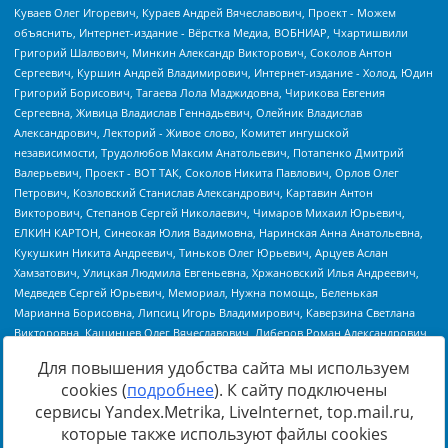
Для повышения удобства сайта мы используем
cookies (
подробнее
). К сайту подключены
сервисы Yandex.Metrika, LiveInternet, top.mail.ru,
Источник:
https://minjust.gov.ru/uploaded/files/reestr-
которые также используют файлы cookies
inostrannyih-agentov-22-03-2024.pdf
данные на
22.03.2024