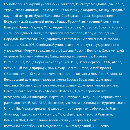
Foundation, Канадский украинский конгресс, Институт Макдональда-Лорье,
Украинская национальная федерация Канады, Декабристы, Международный
научный центр им Вудро Вильсона, Свободная пресса, Возрождение,
Всеукраинский духовный центр , Риддл, Русский антивоенный комитет в
Швеции, Проект Медуза, Фонд Андрея Сахарова, Форум свободной России,
Лига Свободных Наций, Transparеncy International, Форум Свободных
Народов ПостРоссии, Солидарность с гражданским движением в России –
Solidarus, КрымSOS, Свободный университет, Институт государственного
управления, Форум гражданского общества Россия, Беллона, Союз жителей
островов Тисима и Хабомаи, Съезд народных депутатов, Гринпис
Интернешнл, Фонд борьбы с коррупцией Инк, Завет церквей TCCN, Агора,
Всемирный фонд природы, BDR Novaja Gazeta-Europe, Алтай проект,
Образовательный дом прав человека Чернигов, Фонд Дом Прав Человека,
Белорусский дом прав человека имени Бориса Звозскова, Дом прав
человека Тбилиси, Дом прав человека Ереван, Дом прав человека Крым,
Центр дикого лосося, TVR Studios, ТВ Дождь, Центр европейских
исследований им Вилфрида Мартенса, Сетевое объединение журналистов
расследователей, АЛЛАТРА, За свободную Россию, Свободная Бурятия, Uralic,
UnKremlin, Международная федерация транспортных рабочих, ИстЧам
Финланд, Гудзоновский институт, Фонд Демократического Развития,
Комитет-2024, Центрально-Европейский университет, Центр
восточноевропейских и международных исследований, Общество