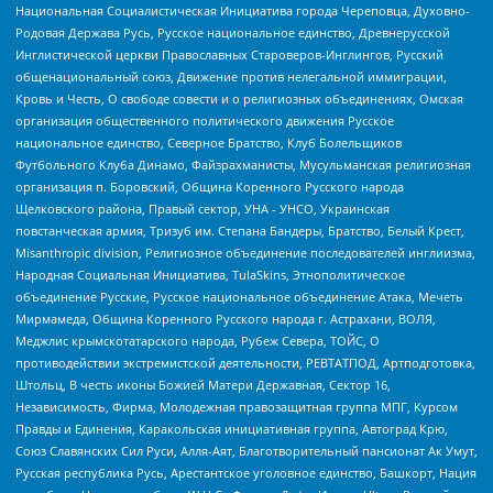
Национальная Социалистическая Инициатива города Череповца, Духовно-
Родовая Держава Русь, Русское национальное единство, Древнерусской
Инглистической церкви Православных Староверов-Инглингов, Русский
общенациональный союз, Движение против нелегальной иммиграции,
Кровь и Честь, О свободе совести и о религиозных объединениях, Омская
организация общественного политического движения Русское
национальное единство, Северное Братство, Клуб Болельщиков
Футбольного Клуба Динамо, Файзрахманисты, Мусульманская религиозная
организация п. Боровский, Община Коренного Русского народа
Щелковского района, Правый сектор, УНА - УНСО, Украинская
повстанческая армия, Тризуб им. Степана Бандеры, Братство, Белый Крест,
Misanthropic division, Религиозное объединение последователей инглиизма,
Народная Социальная Инициатива, TulaSkins, Этнополитическое
объединение Русские, Русское национальное объединение Атака, Мечеть
Мирмамеда, Община Коренного Русского народа г. Астрахани, ВОЛЯ,
Меджлис крымскотатарского народа, Рубеж Севера, ТОЙС, О
противодействии экстремистской деятельности, РЕВТАТПОД, Артподготовка,
Штольц, В честь иконы Божией Матери Державная, Сектор 16,
Независимость, Фирма, Молодежная правозащитная группа МПГ, Курсом
Правды и Единения, Каракольская инициативная группа, Автоград Крю,
Союз Славянских Сил Руси, Алля-Аят, Благотворительный пансионат Ак Умут,
Русская республика Русь, Арестантское уголовное единство, Башкорт, Нация