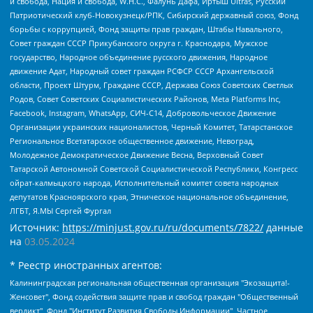
и свобода, Нация и свобода, W.H.С., Фалунь Дафа, Иртыш Ultras, Русский
Патриотический клуб-Новокузнецк/РПК, Сибирский державный союз, Фонд
борьбы с коррупцией, Фонд защиты прав граждан, Штабы Навального,
Совет граждан СССР Прикубанского округа г. Краснодара, Мужское
государство, Народное объединение русского движения, Народное
движение Адат, Народный совет граждан РСФСР СССР Архангельской
области, Проект Штурм, Граждане СССР, Держава Союз Советских Светлых
Родов, Совет Советских Социалистических Районов, Meta Platforms Inc,
Facebook, Instagram, WhatsApp, СИЧ-С14, Добровольческое Движение
Организации украинских националистов, Черный Комитет, Татарстанское
Региональное Всетатарское общественное движение, Невоград,
Молодежное Демократическое Движение Весна, Верховный Совет
Татарской Автономной Советской Социалистической Республики, Конгресс
ойрат-калмыцкого народа, Исполнительный комитет совета народных
депутатов Красноярского края, Этническое национальное объединение,
ЛГБТ, Я.МЫ Сергей Фургал
Источник:
https://minjust.gov.ru/ru/documents/7822/
данные
на
03.05.2024
* Реестр иностранных агентов:
Калининградская региональная общественная организация "Экозащита!-Женсовет", Фонд содействия защите прав и свобод граждан "Общественный вердикт", Фонд "Институт Развития Свободы Информации", Частное учреждение "Информационное агентство МЕМО. РУ", Региональная общественная организация "Общественная комиссия по сохранению наследия академика Сахарова", Фонд поддержки свободы прессы, Санкт-Петербургская общественная правозащитная организация "Гражданский контроль", Межрегиональная общественная организация "Информационно-просветительский центр "Мемориал", Региональный Фонд "Центр Защиты Прав Средств Массовой Информации", с 05.12.2023 Фонд "Центр Защиты Прав Средств массовой информации", Региональная общественная благотворительная организация помощи беженцам и мигрантам "Гражданское содействие", Негосударственное образовательное учреждение дополнительного профессионального образования (повышение квалификации) специалистов "АКАДЕМИЯ ПО ПРАВАМ ЧЕЛОВЕКА", Свердловская региональная общественная организация "Сутяжник", Автономная некоммерческая организация "Центр независимых социологических исследований", Союз общественных объединений "Российский исследовательский центр по правам человека", Региональное общественное учреждение научно-информационный центр "МЕМОРИАЛ", Некоммерческая организация "Фонд защиты гласности", Автономная некоммерческая организация "Институт прав человека", Городская общественная организация "Екатеринбургское общество "МЕМОРИАЛ", Городская общественная организация "Рязанское историко-просветительское и правозащитное общество "Мемориал" (Рязанский Мемориал), Челябинский региональный орган общественной самодеятельности – женское общественное объединение "Женщины Евразии", Челябинский региональный орган общественной самодеятельности "Уральская правозащитная группа", Фонд содействия защите здоровья и социальной справедливости имени Андрея Рылькова, Автономная Некоммерческая Организация "Аналитический Центр Юрия Левады", Автономная некоммерческая организация социальной поддержки населения "Проект Апрель", Региональная общественная организация помощи женщинам и детям, находящимся в кризисной ситуации "Информационно-методический центр "Анна", Фонд содействия развитию массовых коммуникаций и правовому просвещению "Так-так-Так", Фонд содействия устойчивому развитию "Серебряная тайга", Свердловский региональный общественный фонд социальных проектов "Новое время", "Idel.Реалии", Кавказ.Реалии, Крым.Реалии, Телеканал Настоящее Время, Татаро-башкирская служба Радио Свобода (Azatliq Radiosi), Радио Свободная Европа/Радио Свобода (PCE/PC), "Сибирь.Реалии", "Фактограф", Благотворительный фонд помощи осужденным и их семьям, Автономная некоммерческая организация "Институт глобализации и социальных движений", Фонд "В защиту прав заключенных", Частное учреждение "Центр поддержки и содействия развитию средств массовой информации", Пензенский региональный общественный благотворительный фонд "Гражданский союз", "Север.Реалии", Некоммерческая организация Фонд "Правовая инициатива", Общество с ограниченной ответственностью "Радио Свободная Европа/Радио Свобода", Чешское информационное агентство "MEDIUM-ORIENT", Красноярская региональная общественная организация "Мы против СПИДа", Камалягин Денис Николаевич, Маркелов Сергей Евгеньевич, Пономарев Лев Александрович, Савицкая Людмила Алексеевна, Автономная некоммерческая организация "Центр по работе с проблемой насилия "НАСИЛИЮ.НЕТ", Межрегиональный профессиональный союз работников здравоохранения "Альянс врачей", Юридическое лицо, зарегистрированное в Латвийской Республике, SIA "Medusa Project" (регистрационный номер 40103797863, дата регистрации 10.06.2014), Некоммерческая организация "Фонд по борьбе с коррупцией", Автономная некоммерческая организация "Институт права и публичной политики", Баданин Роман Сергеевич, Гликин Максим Александрович, Железнова Мария Михайловна, Лукьянова Юлия Сергеевна, Маетная Елизавета Витальевна, Маняхин Петр Борисович, Чуракова Ольга Владимировна, Ярош Юлия Петровна, Юридическое лицо "The Insider SIA", зарегистрированное в Риге, Латвийская Республика (дата регистрации 26.06.2015), являющееся администратором доменного имени интернет-издания "The Insider SIA", https://theins.ru, Постернак Алексей Евгеньевич, Рубин Михаил Аркадьевич, Анин Роман Александрович, Юридическое лицо Istories fonds, зарегистрированное в Латвийской Республике (регистрационный номер 50008295751, дата регистрации 24.02.2020), Великовский Дмитрий Александрович, Долинина Ирина Николаевна, Мароховская Алеся Алексеевна, Шлейнов Роман Юрьевич, Шмагун Олеся Валентиновна, Общество с ограниченной ответственностью "Альтаир 2021", Общество с ограниченной ответственностью "Вега 2021", Общество с ограниченной ответственностью "Главный редактор 2021", Общество с ограниченной ответственностью "Ромашки монолит", Важенков Артем Валерьевич, Ивановская областная общественная организация "Центр гендерных исследований", Гурман Юрий Альбертович, Медиапроект "ОВД-Инфо", Егоров Владимир Владимирович, Жилинский Владимир Александрович, Общество с ограниченной ответственностью "ЗП", Иванова София Юрьевна, Карезина Инна Павловна, Кильтау Екатерина Викторовна, Петров Алексей Викторович, Пискунов Сергей Евгеньевич, Смирнов Сергей Сергеевич, Тихонов Михаил Сергеевич, Общество с ограниченной ответственностью "ЖУРНАЛИСТ-ИНОСТРАННЫЙ АГЕНТ", Арапова Галина Юрьевна, Вольтская Татьяна Анатольевна, Американская компания "Mason G.E.S. Anonymous Foundation" (США), являющаяся владельцем интернет-издания https://mnews.world/, Компания "Stichting Bellingcat", зарегистрированная в Нидерландах (дата регистрации 11.07.2018), Захаров Андрей Вячеславович, Клепиковская Екатерина Дмитриевна, Общество с ограниченной ответственностью "МЕМО", Перл Роман Александрович, Симонов Евгений Алексеевич, Соловьева Елена Анатольевна, Сотников Даниил Владимирович, Сурначева Елизавета Дмитриевна, Автономная некоммерческая организация по защите прав человека и информированию населения "Якутия – Наше Мнение", Общество с ограниченной ответственностью "Москоу диджитал медиа", с 26.01.2023 Общество с ограниченной ответственностью "Чайка Белые сады", Ветошкина Валерия Валерьевна, Заговора Максим Александрович, Межрегиональное общественное движение "Российская ЛГБТ - сеть", Оленичев Максим Владимирович, Павлов Иван Юрьевич, Скворцова Елена Сергеевна, Общество с ограниченной ответственностью "Как бы инагент", Кочетков Игорь Викторович, Общество с ограниченной ответственностью "Честные выборы", Еланчик Олег Александрович, Общество с ограниченной ответственностью "Нобелевский призыв", Гималова Регина Эмилевна, Григорьев Андрей Валерьевич, Григорьева Алина Александровна, Ассоциация по содействию защите прав призывников, альтернативнослужащих и военнослужащих "Правозащитная группа "Гражданин.Армия.Право", Хисамова Регина Фаритовна, Автономная некоммерческая организация по реализации социально-правовых программ "Лилит", Дальневосточное общественное движение "Маяк", Санкт-Петербургская ЛГБТ-инициативная группа "Выход", Инициативная группа ЛГБТ+ "Реверс", Алексеев Андрей Викторович, Бекбулатова Таисия Львовна, Беляев Иван Михайлович, Владыкина Елена Сергеевна, Гельман Марат Александрович, Никульшина Вероника Юрьевна, Толоконникова Надежда Андреевна, Шендерович Виктор Анатольевич, Общество с ограниченной ответственностью "Данное сообщение", Общество с ограниченной ответственностью Издательский дом "Новая глава", Айнбиндер Александра Александровна, Московский комьюнити-центр для ЛГБТ+инициатив, Благотворительный фонд развития филантропии, Deutsche Welle (Германия, Kurt-Schumacher-Strasse 3, 53113 Bonn), Борзунова Мария Михайловна, Воробьев Виктор Викторович, Голубева Анна Львовна, Константинова Алла Михайловна, Малкова Ирина Владимировна, Мурадов Мурад Абдулгалимович, Осетинская Елизавета Николаевна, Понасенков Евгений Николаевич, Ганапольский Матвей Юрьевич, Киселев Евгений Алексеевич, Борухович Ирина Григорьевна, Дремин Иван Тимофеевич, Дубровский Дмитрий Викторович, Красноярская региональная общественная организация поддержки и развития альтернативных образовательных технологий и межкультурных коммуникаций "ИНТЕРРА", Маяковская Екатерина Алексеевна, Фейгин Марк Захарович, Филимонов Андрей Викторович, Дзугкоева Регина Николаевна, Доброхотов Роман Александрович, Дудь Юрий Александрович, Елкин Сергей Владимирович, Кругликов Кирилл Игоревич, Сабунаева Мария Леонидовна, Семенов Алексей Владимирович, Шаинян Карен Багратович, Шульман Екатерина Михайловна, Асафьев Артур Валерьевич, Вахштайн Виктор Семенович, Венедиктов Алексей Алексеевич, Лушникова Екатерина Евгеньевна, Волков Леонид Михайлович, Невзоров Александр Глебович, Пархоменко Сергей Борисович, Сироткин Ярослав Николаевич, Кара-Мурза Владимир Владимирович, Баранова Наталья Владимировна, Гозман Леонид Яковлевич, Кагарлицкий Борис Юльевич, Климарев Михаил Валерьевич, Милов Владимир Станиславович, Автономная некоммерческая организация Краснодарский центр современного искусства "Типография", Моргенштерн Алишер Тагирович, Соболь Любовь Эдуардовна, Общество с ограниченной ответственностью "ЛИЗА НОРМ", Каспаров Гарри Кимович, Ходорковский Михаил Борисович, Общество с ограниченной ответственностью "Апрельские тезисы", Данилович Ирина Брониславовна, Кашин Олег Владимирович, Петров Николай Владимирович, Пивоваров Алексей Владимирович, Соколов Михаил Владимирович, Цветкова Юлия Владимировна, Чичваркин Евгений Александрович, Комитет против пыток/Команда против пыток, Общество с ограниченной ответственностью "Первый научный", Общество с ограниченной ответственностью "Вертолет и ко", Белоцерковская Вероника Борисовна, Кац Максим Евгеньевич, Лазарева Татьяна Юрьевна, Шаведдинов Руслан Табризович, Яшин Илья Валерьевич, Общество с ограниченной ответственностью "Иноагент ААВ", Алешковский Дмитрий Петрович, Альбац Евгения Марковна, Быков Дмитрий Львович, Галямина Юлия Евгеньевна, Лойко Сергей Леонидович, Мартынов Кирилл Константинович, Медведев Сергей Александрович, Крашенинников Федор Геннадиевич, Гордеева Катерина Вл