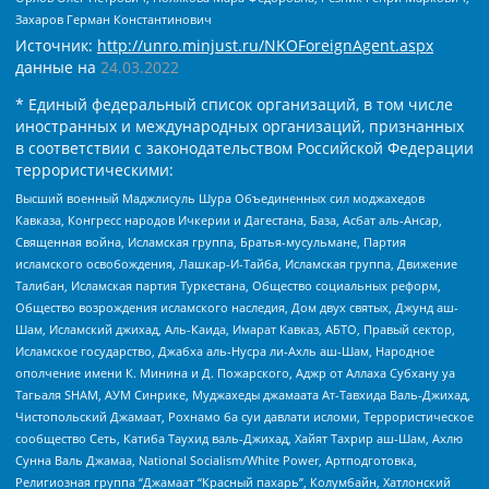
Захаров Герман Константинович
Источник:
http://unro.minjust.ru/NKOForeignAgent.aspx
данные на
24.03.2022
* Единый федеральный список организаций, в том числе
иностранных и международных организаций, признанных
в соответствии с законодательством Российской Федерации
террористическими:
Высший военный Маджлисуль Шура Объединенных сил моджахедов
Кавказа, Конгресс народов Ичкерии и Дагестана, База, Асбат аль-Ансар,
Священная война, Исламская группа, Братья-мусульмане, Партия
исламского освобождения, Лашкар-И-Тайба, Исламская группа, Движение
Талибан, Исламская партия Туркестана, Общество социальных реформ,
Общество возрождения исламского наследия, Дом двух святых, Джунд аш-
Шам, Исламский джихад, Аль-Каида, Имарат Кавказ, АБТО, Правый сектор,
Исламское государство, Джабха аль-Нусра ли-Ахль аш-Шам, Народное
ополчение имени К. Минина и Д. Пожарского, Аджр от Аллаха Субхану уа
Тагьаля SHAM, АУМ Синрике, Муджахеды джамаата Ат-Тавхида Валь-Джихад,
Чистопольский Джамаат, Рохнамо ба суи давлати исломи, Террористическое
сообщество Сеть, Катиба Таухид валь-Джихад, Хайят Тахрир аш-Шам, Ахлю
Сунна Валь Джамаа, National Socialism/White Power, Артподготовка,
Религиозная группа “Джамаат “Красный пахарь”, Колумбайн, Хатлонский