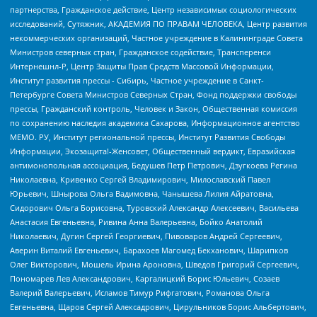
партнерства, Гражданское действие, Центр независимых социологических
исследований, Сутяжник, АКАДЕМИЯ ПО ПРАВАМ ЧЕЛОВЕКА, Центр развития
некоммерческих организаций, Частное учреждение в Калининграде Совета
Министров северных стран, Гражданское содействие, Трансперенси
Интернешнл-Р, Центр Защиты Прав Средств Массовой Информации,
Институт развития прессы - Сибирь, Частное учреждение в Санкт-
Петербурге Совета Министров Северных Стран, Фонд поддержки свободы
прессы, Гражданский контроль, Человек и Закон, Общественная комиссия
по сохранению наследия академика Сахарова, Информационное агентство
МЕМО. РУ, Институт региональной прессы, Институт Развития Свободы
Информации, Экозащита!-Женсовет, Общественный вердикт, Евразийская
антимонопольная ассоциация, Бедушев Петр Петрович, Дзугкоева Регина
Николаевна, Кривенко Сергей Владимирович, Милославский Павел
Юрьевич, Шнырова Ольга Вадимовна, Чанышева Лилия Айратовна,
Сидорович Ольга Борисовна, Туровский Александр Алексеевич, Васильева
Анастасия Евгеньевна, Ривина Анна Валерьевна, Бойко Анатолий
Николаевич, Дугин Сергей Георгиевич, Пивоваров Андрей Сергеевич,
Аверин Виталий Евгеньевич, Барахоев Магомед Бекханович, Шарипков
Олег Викторович, Мошель Ирина Ароновна, Шведов Григорий Сергеевич,
Пономарев Лев Александрович, Каргалицкий Борис Юльевич, Созаев
Валерий Валерьевич, Исламов Тимур Рифгатович, Романова Ольга
Евгеньевна, Щаров Сергей Алексадрович, Цирульников Борис Альбертович,