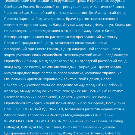
Тихоокеанский центр защиты окружающей среды и природных ресурсов,
Свободная Россия, Всемирный конгресс украинцев, Атлантический совет,
Человек в беде, Европейский фонд за демократию, Джеймстаунский фонд,
Прожект Хармони, Родники дракона, Врачи против насильственного
извлечения органов, Фалунь Дафа, Друзья Фалуньгун, Фалуньгун, Коалиция
по расследованию преследования в отношении Фалуньгун в Китае,
Всемирная организация по расследованию преследований Фалуньгун,
Пражский гражданский центр, Ассоциация школ политических
исследований при Совете Европы, Центр либеральной современности,
Форум русскоязычных европейцев, Немецко-русский обмен, Бард колледж,
Европейский выбор, Фонд Ходорковского, Оксфордский российский фонд,
Фонд Будущее России, Компания свободы информации, Проект Медиа,
Международное партнерство за права человека, Духовное Управление
Евангельских Христиан Украинской Христианской Церкви, Новое
Поколение, Духовное Учебное Заведение Международный Библейский
Колледж, Международное христианское движение, Всемирный Институт
Саентологических Предприятий, Церковь Духовной Технологии,
Европейская сеть организаций по наблюдению за выборами, Республика
Польша, СВОБОДНЫЙ ИДЕЛЬ-УРАЛ, Ассоциация развития журналистики,
IStories fonds, Королевский Институт Международных Отношений,
КРИМСЬКА ПРАВОЗАХИСНА ГРУПА, Фонд имени Генриха Бёлля, Stichting
Bellingcat, Bellingcat Ltd, The Insider, Институт правовой инициативы
Центральной и Восточной Европы, Фонд Открытой Эстонии, Calvert 22