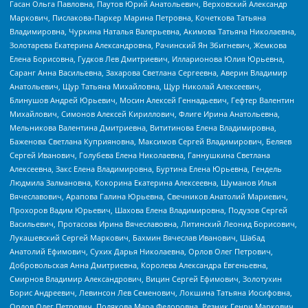
Гасан Ольга Павловна, Паутов Юрий Анатольевич, Верховский Александр
Маркович, Пислакова-Паркер Марина Петровна, Кочеткова Татьяна
Владимировна, Чуркина Наталья Валерьевна, Акимова Татьяна Николаевна,
Золотарева Екатерина Александровна, Рачинский Ян Збигневич, Жемкова
Елена Борисовна, Гудков Лев Дмитриевич, Илларионова Юлия Юрьевна,
Саранг Анна Васильевна, Захарова Светлана Сергеевна, Аверин Владимир
Анатольевич, Щур Татьяна Михайловна, Щур Николай Алексеевич,
Блинушов Андрей Юрьевич, Мосин Алексей Геннадьевич, Гефтер Валентин
Михайлович, Симонов Алексей Кириллович, Флиге Ирина Анатольевна,
Мельникова Валентина Дмитриевна, Вититинова Елена Владимировна,
Баженова Светлана Куприяновна, Максимов Сергей Владимирович, Беляев
Сергей Иванович, Голубева Елена Николаевна, Ганнушкина Светлана
Алексеевна, Закс Елена Владимировна, Буртина Елена Юрьевна, Гендель
Людмила Залмановна, Кокорина Екатерина Алексеевна, Шуманов Илья
Вячеславович, Арапова Галина Юрьевна, Свечников Анатолий Мариевич,
Прохоров Вадим Юрьевич, Шахова Елена Владимировна, Подузов Сергей
Васильевич, Протасова Ирина Вячеславовна, Литинский Леонид Борисович,
Лукашевский Сергей Маркович, Бахмин Вячеслав Иванович, Шабад
Анатолий Ефимович, Сухих Дарья Николаевна, Орлов Олег Петрович,
Добровольская Анна Дмитриевна, Королева Александра Евгеньевна,
Смирнов Владимир Александрович, Вицин Сергей Ефимович, Золотухин
Борис Андреевич, Левинсон Лев Семенович, Локшина Татьяна Иосифовна,
Орлов Олег Петрович, Полякова Мара Федоровна, Резник Генри Маркович,