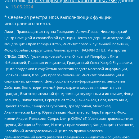
Источник:
https://minjust.gov.ru/ru/documents/7756/
данные
на
13.05.2024
* Сведения реестра НКО, выполняющих функции
иностранного агента:
Лилит, Правозащитная группа Гражданин.Армия.Право, Нижегородский
центр немецкой и европейской культуры, Центр гендерных исследований,
Фонд защиты прав граждан Штаб, Институт права и публичной политики,
Фонд борьбы с коррупцией, Альянс врачей, НАСИЛИЮ.НЕТ, Мы против
СПИДа, СВЕЧА, Гуманитарное действие, Открытый Петербург, Лига
Избирателей, Правовая инициатива, Гражданский Союз, Хасдей Ерушалаим,
Центр поддержки и содействия развитию средств массовой информации,
Горячая Линия, В защиту прав заключенных, Институт глобализации и
социальных движений, Центр социально-информационных инициатив
Действие, Благотворительный фонд охраны здоровья и защиты прав
граждан, Благотворительный фонд помощи осужденным и их семьям, Фонд
Тольятти, Новое время, Серебряная тайга, Так-Так-Так, Сова, центр Анна,
Проект Апрель, Самарская губерния, Эра здоровья, Мемориал,
Аналитический Центр Юрия Левады, Издательство Парк Гагарина, Фонд
имени Андрея Рылькова, Сфера, Центр СИБАЛЬТ, Уральская правозащитная
группа, Женщины Евразии, Институт прав человека, Фонд защиты гласности,
Российский исследовательский центр по правам человека,
Дальневосточный центр развития гражданских инициатив и социального