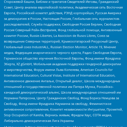
Сторожевой башни, Библии и трактатов Свидетелей Иеговы, Гражданский
Совет, Центр анализа европейской политики, Академическая сеть Восточная
Европа, Российский комитет действия, РЭНД корпорейшн, Русская Америка
за демократию в России, Настоящая Россия, Глобальная сеть журналистов-
расследователей, Служба поддержки, Свободная Россия Берлин, Свободная
Россия Северный Рейн-Вестфалия, Фонд глобальной помощи, Антивоенный
комитет России, Russie-Libertes, La Asocicion de Rusos Libres, Союз за
возвращение Северных территорий, Крымскотатарский Ресурсный Центр,
Глобальный союз IndustriALL, Russian Election Monitor, Article 19, Мнение
медиа, Федерация анархического черного креста, Радио Свободная Европа,
Германское общество изучения Восточной Европы, Фонд имени Фридриха
Эберта, XZ gGmbH, Мобильная академия поддержки гендерной демократии
и миротворчества, Форум имени Льва Копелева, American Councils for
International Education, Cultural Vistas, Institute of International Education,
Антивоенное движение Антальи, Открытый диалог, Школа международных
отношений и государственной политики им Питера Мунка, Российско-
канадский демократический альянс, Школа международных отношений им
Нормана Патерсона, Центр Гражданских Свобод, Фонд Бориса Немцова за
Свободу, Фонд имени Фридриха Науманна за свободу, Феминистское
антивоенное сопротивление, Комитет независимости Ингушетии, Прометей,
Stop Occupation of Karelia, Вернись живым, Фридом Хаус, СОТА медиа,
Либерально-демократическая Лига Украины