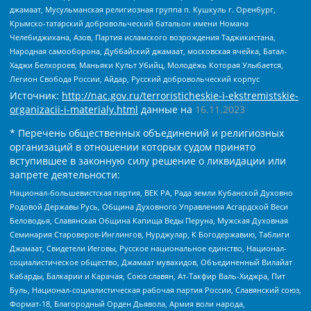
джамаат, Мусульманская религиозная группа п. Кушкуль г. Оренбург,
Крымско-татарский добровольческий батальон имени Номана
Челебиджихана, Азов, Партия исламского возрождения Таджикистана,
Народная самооборона, Дуббайский джамаат, московская ячейка, Батал-
Хаджи Белхороев, Маньяки Культ Убийц, Молодёжь Которая Улыбается,
Легион Свобода России, Айдар, Русский добровольческий корпус
Источник:
http://nac.gov.ru/terroristicheskie-i-ekstremistskie-
organizacii-i-materialy.html
данные на
16.11.2023
* Перечень общественных объединений и религиозных
организаций в отношении которых судом принято
вступившее в законную силу решение о ликвидации или
запрете деятельности:
Национал-большевистская партия, ВЕК РА, Рада земли Кубанской Духовно
Родовой Державы Русь, Община Духовного Управления Асгардской Веси
Беловодья, Славянская Община Капища Веды Перуна, Мужская Духовная
Семинария Староверов-Инглингов, Нурджулар, К Богодержавию, Таблиги
Джамаат, Свидетели Иеговы, Русское национальное единство, Национал-
социалистическое общество, Джамаат мувахидов, Объединенный Вилайат
Кабарды, Балкарии и Карачая, Союз славян, Ат-Такфир Валь-Хиджра, Пит
Буль, Национал-социалистическая рабочая партия России, Славянский союз,
Формат-18, Благородный Орден Дьявола, Армия воли народа,